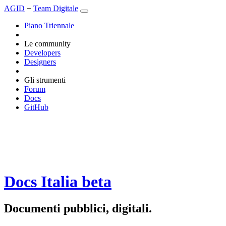
AGID
+
Team Digitale
Piano Triennale
Le community
Developers
Designers
Gli strumenti
Forum
Docs
GitHub
Docs Italia
beta
Documenti pubblici, digitali.