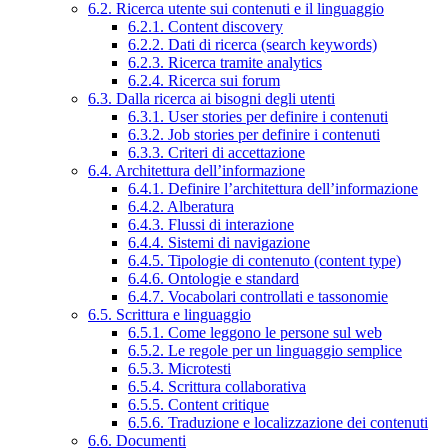
6.2. Ricerca utente sui contenuti e il linguaggio
6.2.1. Content discovery
6.2.2. Dati di ricerca (search keywords)
6.2.3. Ricerca tramite analytics
6.2.4. Ricerca sui forum
6.3. Dalla ricerca ai bisogni degli utenti
6.3.1. User stories per definire i contenuti
6.3.2. Job stories per definire i contenuti
6.3.3. Criteri di accettazione
6.4. Architettura dell’informazione
6.4.1. Definire l’architettura dell’informazione
6.4.2. Alberatura
6.4.3. Flussi di interazione
6.4.4. Sistemi di navigazione
6.4.5. Tipologie di contenuto (content type)
6.4.6. Ontologie e standard
6.4.7. Vocabolari controllati e tassonomie
6.5. Scrittura e linguaggio
6.5.1. Come leggono le persone sul web
6.5.2. Le regole per un linguaggio semplice
6.5.3. Microtesti
6.5.4. Scrittura collaborativa
6.5.5. Content critique
6.5.6. Traduzione e localizzazione dei contenuti
6.6. Documenti