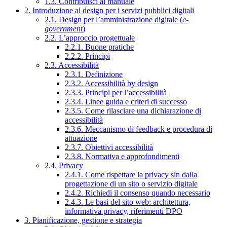
1.3. Contribuisci al manuale
2. Introduzione al design per i servizi pubblici digitali
2.1. Design per l’amministrazione digitale (
e-
government
)
2.2. L’approccio progettuale
2.2.1. Buone pratiche
2.2.2. Principi
2.3. Accessibilità
2.3.1. Definizione
2.3.2. Accessibilità by design
2.3.3. Principi per l’accessibilità
2.3.4. Linee guida e criteri di successo
2.3.5. Come rilasciare una dichiarazione di
accessibilità
2.3.6. Meccanismo di feedback e procedura di
attuazione
2.3.7. Obiettivi accessibilità
2.3.8. Normativa e approfondimenti
2.4. Privacy
2.4.1. Come rispettare la privacy sin dalla
progettazione di un sito o servizio digitale
2.4.2. Richiedi il consenso quando necessario
2.4.3. Le basi del sito web: architettura,
informativa privacy, riferimenti DPO
3. Pianificazione, gestione e strategia