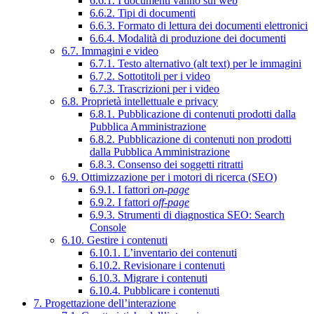
6.6.1. I documenti vanno sul web
6.6.2. Tipi di documenti
6.6.3. Formato di lettura dei documenti elettronici
6.6.4. Modalità di produzione dei documenti
6.7. Immagini e video
6.7.1. Testo alternativo (alt text) per le immagini
6.7.2. Sottotitoli per i video
6.7.3. Trascrizioni per i video
6.8. Proprietà intellettuale e privacy
6.8.1. Pubblicazione di contenuti prodotti dalla
Pubblica Amministrazione
6.8.2. Pubblicazione di contenuti non prodotti
dalla Pubblica Amministrazione
6.8.3. Consenso dei soggetti ritratti
6.9. Ottimizzazione per i motori di ricerca (SEO)
6.9.1. I fattori
on-page
6.9.2. I fattori
off-page
6.9.3. Strumenti di diagnostica SEO: Search
Console
6.10. Gestire i contenuti
6.10.1. L’inventario dei contenuti
6.10.2. Revisionare i contenuti
6.10.3. Migrare i contenuti
6.10.4. Pubblicare i contenuti
7. Progettazione dell’interazione