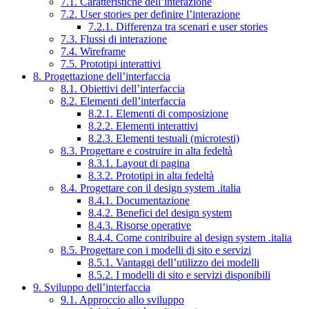
7.1. Caratteristiche dell’interazione
7.2. User stories per definire l’interazione
7.2.1. Differenza tra scenari e user stories
7.3. Flussi di interazione
7.4. Wireframe
7.5. Prototipi interattivi
8. Progettazione dell’interfaccia
8.1. Obiettivi dell’interfaccia
8.2. Elementi dell’interfaccia
8.2.1. Elementi di composizione
8.2.2. Elementi interattivi
8.2.3. Elementi testuali (microtesti)
8.3. Progettare e costruire in alta fedeltà
8.3.1. Layout di pagina
8.3.2. Prototipi in alta fedeltà
8.4. Progettare con il design system .italia
8.4.1. Documentazione
8.4.2. Benefici del design system
8.4.3. Risorse operative
8.4.4. Come contribuire al design system .italia
8.5. Progettare con i modelli di sito e servizi
8.5.1. Vantaggi dell’utilizzo dei modelli
8.5.2. I modelli di sito e servizi disponibili
9. Sviluppo dell’interfaccia
9.1. Approccio allo sviluppo