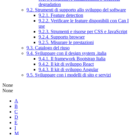
degradation
9.2. Strumenti di supporto allo sviluppo del software
9.2.1. Feature detection
9.2.2. Verificare le feature disponibili con Can I
use
9.2.3. Strumenti e risorse per CSS e JavaScript
9.2.4. Supporto browser
9.2.5. Misurare le prestazioni
9.3. Catalogo del riuso
9.4. Sviluppare con il design system .italia
9.4.1. Il framework Bootstrap Italia
9.4.2. Il kit di sviluppo React
9.4.3. Il kit di sviluppo Angular
9.5. Sviluppare con i modelli di sito e servizi
None
None
A
B
C
D
E
I
M