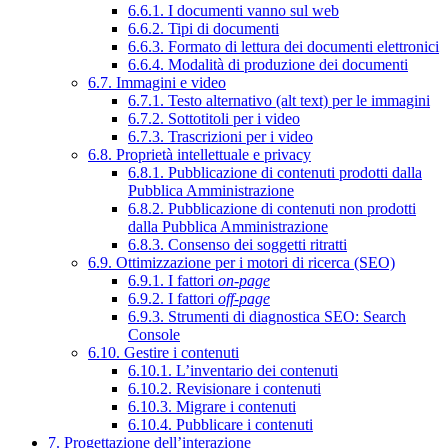
6.6.1. I documenti vanno sul web
6.6.2. Tipi di documenti
6.6.3. Formato di lettura dei documenti elettronici
6.6.4. Modalità di produzione dei documenti
6.7. Immagini e video
6.7.1. Testo alternativo (alt text) per le immagini
6.7.2. Sottotitoli per i video
6.7.3. Trascrizioni per i video
6.8. Proprietà intellettuale e privacy
6.8.1. Pubblicazione di contenuti prodotti dalla
Pubblica Amministrazione
6.8.2. Pubblicazione di contenuti non prodotti
dalla Pubblica Amministrazione
6.8.3. Consenso dei soggetti ritratti
6.9. Ottimizzazione per i motori di ricerca (SEO)
6.9.1. I fattori
on-page
6.9.2. I fattori
off-page
6.9.3. Strumenti di diagnostica SEO: Search
Console
6.10. Gestire i contenuti
6.10.1. L’inventario dei contenuti
6.10.2. Revisionare i contenuti
6.10.3. Migrare i contenuti
6.10.4. Pubblicare i contenuti
7. Progettazione dell’interazione