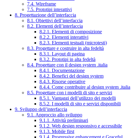
7.4. Wireframe
7.5. Prototipi interattivi
8. Progettazione dell’interfaccia
8.1. Obiettivi dell’interfaccia
8.2. Elementi dell’interfaccia
8.2.1. Elementi di composizione
8.2.2. Elementi interattivi
8.2.3. Elementi testuali (microtesti)
8.3. Progettare e costruire in alta fedeltà
8.3.1. Layout di pagina
8.3.2. Prototipi in alta fedeltà
8.4. Progettare con il design system .italia
8.4.1. Documentazione
8.4.2. Benefici del design system
8.4.3. Risorse operative
8.4.4. Come contribuire al design system .italia
8.5. Progettare con i modelli di sito e servizi
8.5.1. Vantaggi dell’utilizzo dei modelli
8.5.2. I modelli di sito e servizi disponibili
9. Sviluppo dell’interfaccia
9.1. Approccio allo sviluppo
9.1.1. Attività preliminari
9.1.2. Web design responsivo e accessibile
9.1.3. Mobile first
9.1.4. Progressive enhancement e Graceful