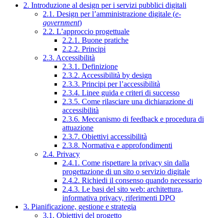
2. Introduzione al design per i servizi pubblici digitali
2.1. Design per l’amministrazione digitale (
e-
government
)
2.2. L’approccio progettuale
2.2.1. Buone pratiche
2.2.2. Principi
2.3. Accessibilità
2.3.1. Definizione
2.3.2. Accessibilità by design
2.3.3. Principi per l’accessibilità
2.3.4. Linee guida e criteri di successo
2.3.5. Come rilasciare una dichiarazione di
accessibilità
2.3.6. Meccanismo di feedback e procedura di
attuazione
2.3.7. Obiettivi accessibilità
2.3.8. Normativa e approfondimenti
2.4. Privacy
2.4.1. Come rispettare la privacy sin dalla
progettazione di un sito o servizio digitale
2.4.2. Richiedi il consenso quando necessario
2.4.3. Le basi del sito web: architettura,
informativa privacy, riferimenti DPO
3. Pianificazione, gestione e strategia
3.1. Obiettivi del progetto