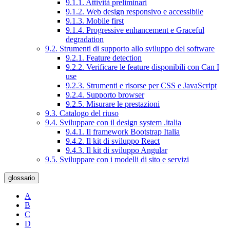
9.1.1. Attività preliminari
9.1.2. Web design responsivo e accessibile
9.1.3. Mobile first
9.1.4. Progressive enhancement e Graceful
degradation
9.2. Strumenti di supporto allo sviluppo del software
9.2.1. Feature detection
9.2.2. Verificare le feature disponibili con Can I
use
9.2.3. Strumenti e risorse per CSS e JavaScript
9.2.4. Supporto browser
9.2.5. Misurare le prestazioni
9.3. Catalogo del riuso
9.4. Sviluppare con il design system .italia
9.4.1. Il framework Bootstrap Italia
9.4.2. Il kit di sviluppo React
9.4.3. Il kit di sviluppo Angular
9.5. Sviluppare con i modelli di sito e servizi
glossario
A
B
C
D