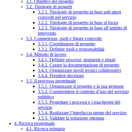
3.1. Obiettivi del progetto
3.2. Tipologie di progetti
3.2.1. Tipologie di progetto in base agli attori
coinvolti nel servizio
3.2.2. Tipologie di progetto in base al focus
3.2.3. Tipologie di progetto in base all’ambito di
intervento
3.3. Competenze, ruoli e figure coinvolte
3.3.1. Coordinatore di progetto
3.3.2. Definire ruoli e responsabilità
3.4. Metodo di lavoro
3.4.1. Definire processi, strumenti e rituali
3.4.2. Curare la documentazione di progetto
3.4.3. Organizzare tavoli tecnici collaborativi
3.4.4. Prendere decisioni
3.5. Il processo progettuale
3.5.1. Organizzare il progetto e la sua gestione
3.5.2. Comprendere il contesto d’uso del servizio
pubblico
3.5.3. Progettare i processi e i
touchpoint
del
servizio
3.5.4. Realizzare l’interfaccia utente del servizio
3.5.5. Validare la soluzione ottenuta
4. Ricerca progettuale
4.1. Ricerca primaria