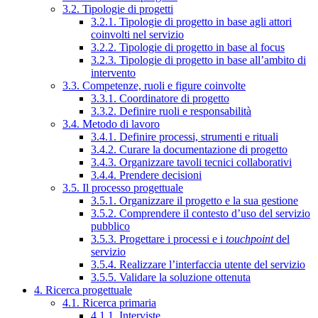
3.2. Tipologie di progetti
3.2.1. Tipologie di progetto in base agli attori
coinvolti nel servizio
3.2.2. Tipologie di progetto in base al focus
3.2.3. Tipologie di progetto in base all’ambito di
intervento
3.3. Competenze, ruoli e figure coinvolte
3.3.1. Coordinatore di progetto
3.3.2. Definire ruoli e responsabilità
3.4. Metodo di lavoro
3.4.1. Definire processi, strumenti e rituali
3.4.2. Curare la documentazione di progetto
3.4.3. Organizzare tavoli tecnici collaborativi
3.4.4. Prendere decisioni
3.5. Il processo progettuale
3.5.1. Organizzare il progetto e la sua gestione
3.5.2. Comprendere il contesto d’uso del servizio
pubblico
3.5.3. Progettare i processi e i
touchpoint
del
servizio
3.5.4. Realizzare l’interfaccia utente del servizio
3.5.5. Validare la soluzione ottenuta
4. Ricerca progettuale
4.1. Ricerca primaria
4.1.1. Interviste