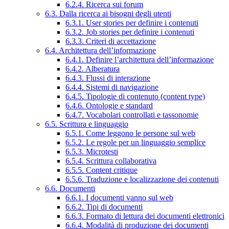
6.2.4. Ricerca sui forum
6.3. Dalla ricerca ai bisogni degli utenti
6.3.1. User stories per definire i contenuti
6.3.2. Job stories per definire i contenuti
6.3.3. Criteri di accettazione
6.4. Architettura dell’informazione
6.4.1. Definire l’architettura dell’informazione
6.4.2. Alberatura
6.4.3. Flussi di interazione
6.4.4. Sistemi di navigazione
6.4.5. Tipologie di contenuto (content type)
6.4.6. Ontologie e standard
6.4.7. Vocabolari controllati e tassonomie
6.5. Scrittura e linguaggio
6.5.1. Come leggono le persone sul web
6.5.2. Le regole per un linguaggio semplice
6.5.3. Microtesti
6.5.4. Scrittura collaborativa
6.5.5. Content critique
6.5.6. Traduzione e localizzazione dei contenuti
6.6. Documenti
6.6.1. I documenti vanno sul web
6.6.2. Tipi di documenti
6.6.3. Formato di lettura dei documenti elettronici
6.6.4. Modalità di produzione dei documenti