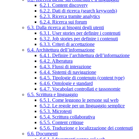
6.2.1. Content discovery
6.2.2. Dati di ricerca (search keywords)
6.2.3. Ricerca tramite analytics
6.2.4. Ricerca sui forum
6.3. Dalla ricerca ai bisogni degli utenti
6.3.1. User stories per definire i contenuti
6.3.2. Job stories per definire i contenuti
6.3.3. Criteri di accettazione
6.4. Architettura dell’informazione
6.4.1. Definire l’architettura dell’informazione
6.4.2. Alberatura
6.4.3. Flussi di interazione
6.4.4. Sistemi di navigazione
6.4.5. Tipologie di contenuto (content type)
6.4.6. Ontologie e standard
6.4.7. Vocabolari controllati e tassonomie
6.5. Scrittura e linguaggio
6.5.1. Come leggono le persone sul web
6.5.2. Le regole per un linguaggio semplice
6.5.3. Microtesti
6.5.4. Scrittura collaborativa
6.5.5. Content critique
6.5.6. Traduzione e localizzazione dei contenuti
6.6. Documenti