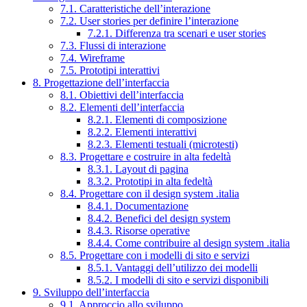
7.1. Caratteristiche dell’interazione
7.2. User stories per definire l’interazione
7.2.1. Differenza tra scenari e user stories
7.3. Flussi di interazione
7.4. Wireframe
7.5. Prototipi interattivi
8. Progettazione dell’interfaccia
8.1. Obiettivi dell’interfaccia
8.2. Elementi dell’interfaccia
8.2.1. Elementi di composizione
8.2.2. Elementi interattivi
8.2.3. Elementi testuali (microtesti)
8.3. Progettare e costruire in alta fedeltà
8.3.1. Layout di pagina
8.3.2. Prototipi in alta fedeltà
8.4. Progettare con il design system .italia
8.4.1. Documentazione
8.4.2. Benefici del design system
8.4.3. Risorse operative
8.4.4. Come contribuire al design system .italia
8.5. Progettare con i modelli di sito e servizi
8.5.1. Vantaggi dell’utilizzo dei modelli
8.5.2. I modelli di sito e servizi disponibili
9. Sviluppo dell’interfaccia
9.1. Approccio allo sviluppo