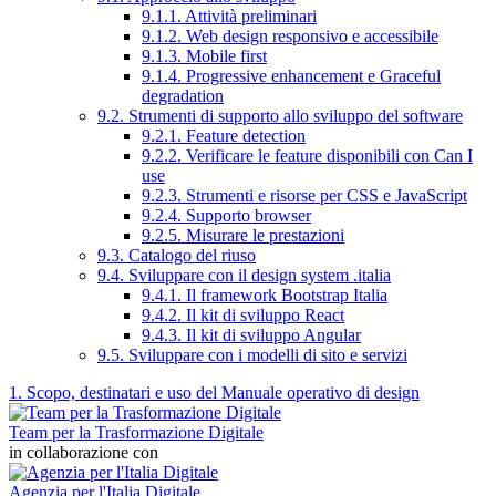
9.1.1. Attività preliminari
9.1.2. Web design responsivo e accessibile
9.1.3. Mobile first
9.1.4. Progressive enhancement e Graceful
degradation
9.2. Strumenti di supporto allo sviluppo del software
9.2.1. Feature detection
9.2.2. Verificare le feature disponibili con Can I
use
9.2.3. Strumenti e risorse per CSS e JavaScript
9.2.4. Supporto browser
9.2.5. Misurare le prestazioni
9.3. Catalogo del riuso
9.4. Sviluppare con il design system .italia
9.4.1. Il framework Bootstrap Italia
9.4.2. Il kit di sviluppo React
9.4.3. Il kit di sviluppo Angular
9.5. Sviluppare con i modelli di sito e servizi
1. Scopo, destinatari e uso del Manuale operativo di design
Team per la Trasformazione Digitale
in collaborazione con
Agenzia per l'Italia Digitale