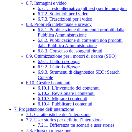
6.7. Immagini e video
6.7.1. Testo alternativo (alt text) per le immagini
6.7.2. Sottotitoli per i video
6.7.3. Trascrizioni per i video
6.8. Proprietà intellettuale e privacy
6.8.1. Pubblicazione di contenuti prodotti dalla
Pubblica Amministrazione
6.8.2. Pubblicazione di contenuti non prodotti
dalla Pubblica Amministrazione
6.8.3. Consenso dei soggetti ritratti
6.9. Ottimizzazione per i motori di ricerca (SEO)
6.9.1. I fattori
on-page
6.9.2. I fattori
off-page
6.9.3. Strumenti di diagnostica SEO: Search
Console
6.10. Gestire i contenuti
6.10.1. L’inventario dei contenuti
6.10.2. Revisionare i contenuti
6.10.3. Migrare i contenuti
6.10.4. Pubblicare i contenuti
7. Progettazione dell’interazione
7.1. Caratteristiche dell’interazione
7.2. User stories per definire l’interazione
7.2.1. Differenza tra scenari e user stories
7.3. Flussi di interazione