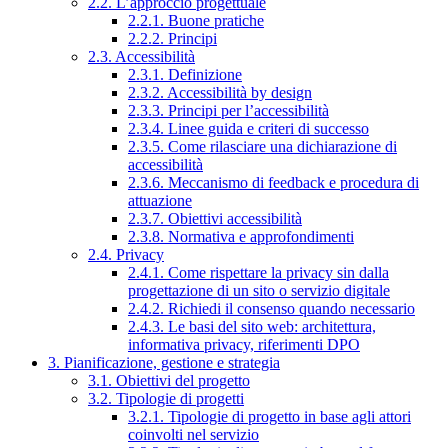
2.2. L’approccio progettuale
2.2.1. Buone pratiche
2.2.2. Principi
2.3. Accessibilità
2.3.1. Definizione
2.3.2. Accessibilità by design
2.3.3. Principi per l’accessibilità
2.3.4. Linee guida e criteri di successo
2.3.5. Come rilasciare una dichiarazione di
accessibilità
2.3.6. Meccanismo di feedback e procedura di
attuazione
2.3.7. Obiettivi accessibilità
2.3.8. Normativa e approfondimenti
2.4. Privacy
2.4.1. Come rispettare la privacy sin dalla
progettazione di un sito o servizio digitale
2.4.2. Richiedi il consenso quando necessario
2.4.3. Le basi del sito web: architettura,
informativa privacy, riferimenti DPO
3. Pianificazione, gestione e strategia
3.1. Obiettivi del progetto
3.2. Tipologie di progetti
3.2.1. Tipologie di progetto in base agli attori
coinvolti nel servizio