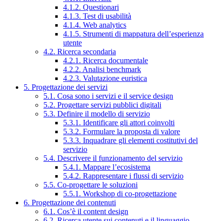
4.1.2. Questionari
4.1.3. Test di usabilità
4.1.4. Web analytics
4.1.5. Strumenti di mappatura dell’esperienza
utente
4.2. Ricerca secondaria
4.2.1. Ricerca documentale
4.2.2. Analisi benchmark
4.2.3. Valutazione euristica
5. Progettazione dei servizi
5.1. Cosa sono i servizi e il service design
5.2. Progettare servizi pubblici digitali
5.3. Definire il modello di servizio
5.3.1. Identificare gli attori coinvolti
5.3.2. Formulare la proposta di valore
5.3.3. Inquadrare gli elementi costitutivi del
servizio
5.4. Descrivere il funzionamento del servizio
5.4.1. Mappare l’ecosistema
5.4.2. Rappresentare i flussi di servizio
5.5. Co-progettare le soluzioni
5.5.1. Workshop di co-progettazione
6. Progettazione dei contenuti
6.1. Cos’è il content design
6.2. Ricerca utente sui contenuti e il linguaggio