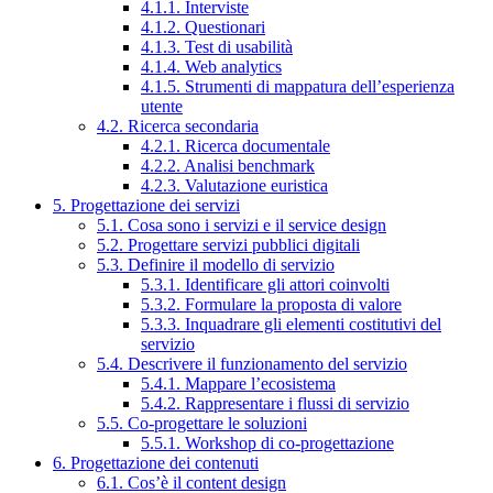
4.1.1. Interviste
4.1.2. Questionari
4.1.3. Test di usabilità
4.1.4. Web analytics
4.1.5. Strumenti di mappatura dell’esperienza
utente
4.2. Ricerca secondaria
4.2.1. Ricerca documentale
4.2.2. Analisi benchmark
4.2.3. Valutazione euristica
5. Progettazione dei servizi
5.1. Cosa sono i servizi e il service design
5.2. Progettare servizi pubblici digitali
5.3. Definire il modello di servizio
5.3.1. Identificare gli attori coinvolti
5.3.2. Formulare la proposta di valore
5.3.3. Inquadrare gli elementi costitutivi del
servizio
5.4. Descrivere il funzionamento del servizio
5.4.1. Mappare l’ecosistema
5.4.2. Rappresentare i flussi di servizio
5.5. Co-progettare le soluzioni
5.5.1. Workshop di co-progettazione
6. Progettazione dei contenuti
6.1. Cos’è il content design