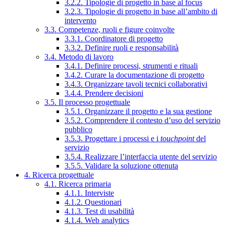
3.2.2. Tipologie di progetto in base al focus
3.2.3. Tipologie di progetto in base all’ambito di
intervento
3.3. Competenze, ruoli e figure coinvolte
3.3.1. Coordinatore di progetto
3.3.2. Definire ruoli e responsabilità
3.4. Metodo di lavoro
3.4.1. Definire processi, strumenti e rituali
3.4.2. Curare la documentazione di progetto
3.4.3. Organizzare tavoli tecnici collaborativi
3.4.4. Prendere decisioni
3.5. Il processo progettuale
3.5.1. Organizzare il progetto e la sua gestione
3.5.2. Comprendere il contesto d’uso del servizio
pubblico
3.5.3. Progettare i processi e i
touchpoint
del
servizio
3.5.4. Realizzare l’interfaccia utente del servizio
3.5.5. Validare la soluzione ottenuta
4. Ricerca progettuale
4.1. Ricerca primaria
4.1.1. Interviste
4.1.2. Questionari
4.1.3. Test di usabilità
4.1.4. Web analytics