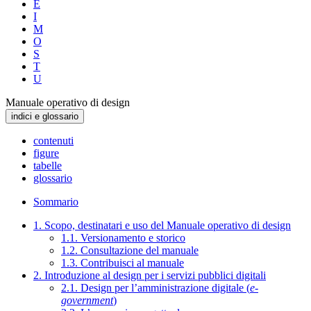
E
I
M
O
S
T
U
Manuale operativo di design
indici e glossario
contenuti
figure
tabelle
glossario
Sommario
1. Scopo, destinatari e uso del Manuale operativo di design
1.1. Versionamento e storico
1.2. Consultazione del manuale
1.3. Contribuisci al manuale
2. Introduzione al design per i servizi pubblici digitali
2.1. Design per l’amministrazione digitale (
e-
government
)