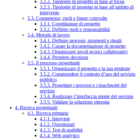
3.2.2. Tipologie di progetto in base al focus
3.2.3. Tipologie di progetto in base all’ambito di
intervento
3.3. Competenze, ruoli e figure coinvolte
3.3.1. Coordinatore di progetto
3.3.2. Definire ruoli e responsabilità
3.4. Metodo di lavoro
3.4.1. Definire processi, strumenti e rituali
3.4.2. Curare la documentazione di progetto
3.4.3. Organizzare tavoli tecnici collaborativi
3.4.4. Prendere decisioni
3.5. Il processo progettuale
3.5.1. Organizzare il progetto e la sua gestione
3.5.2. Comprendere il contesto d’uso del servizio
pubblico
3.5.3. Progettare i processi e i
touchpoint
del
servizio
3.5.4. Realizzare l’interfaccia utente del servizio
3.5.5. Validare la soluzione ottenuta
4. Ricerca progettuale
4.1. Ricerca primaria
4.1.1. Interviste
4.1.2. Questionari
4.1.3. Test di usabilità
4.1.4. Web analytics