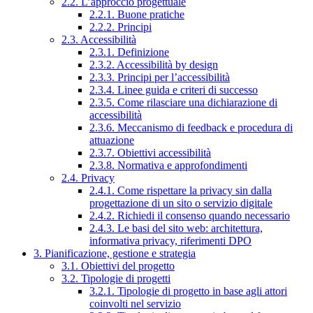
2.2. L’approccio progettuale
2.2.1. Buone pratiche
2.2.2. Principi
2.3. Accessibilità
2.3.1. Definizione
2.3.2. Accessibilità by design
2.3.3. Principi per l’accessibilità
2.3.4. Linee guida e criteri di successo
2.3.5. Come rilasciare una dichiarazione di
accessibilità
2.3.6. Meccanismo di feedback e procedura di
attuazione
2.3.7. Obiettivi accessibilità
2.3.8. Normativa e approfondimenti
2.4. Privacy
2.4.1. Come rispettare la privacy sin dalla
progettazione di un sito o servizio digitale
2.4.2. Richiedi il consenso quando necessario
2.4.3. Le basi del sito web: architettura,
informativa privacy, riferimenti DPO
3. Pianificazione, gestione e strategia
3.1. Obiettivi del progetto
3.2. Tipologie di progetti
3.2.1. Tipologie di progetto in base agli attori
coinvolti nel servizio