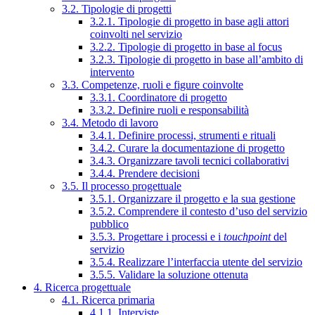
3.2. Tipologie di progetti
3.2.1. Tipologie di progetto in base agli attori
coinvolti nel servizio
3.2.2. Tipologie di progetto in base al focus
3.2.3. Tipologie di progetto in base all’ambito di
intervento
3.3. Competenze, ruoli e figure coinvolte
3.3.1. Coordinatore di progetto
3.3.2. Definire ruoli e responsabilità
3.4. Metodo di lavoro
3.4.1. Definire processi, strumenti e rituali
3.4.2. Curare la documentazione di progetto
3.4.3. Organizzare tavoli tecnici collaborativi
3.4.4. Prendere decisioni
3.5. Il processo progettuale
3.5.1. Organizzare il progetto e la sua gestione
3.5.2. Comprendere il contesto d’uso del servizio
pubblico
3.5.3. Progettare i processi e i
touchpoint
del
servizio
3.5.4. Realizzare l’interfaccia utente del servizio
3.5.5. Validare la soluzione ottenuta
4. Ricerca progettuale
4.1. Ricerca primaria
4.1.1. Interviste