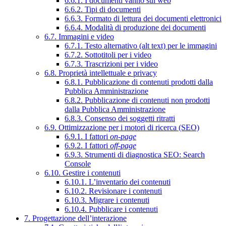
6.6.1. I documenti vanno sul web
6.6.2. Tipi di documenti
6.6.3. Formato di lettura dei documenti elettronici
6.6.4. Modalità di produzione dei documenti
6.7. Immagini e video
6.7.1. Testo alternativo (alt text) per le immagini
6.7.2. Sottotitoli per i video
6.7.3. Trascrizioni per i video
6.8. Proprietà intellettuale e privacy
6.8.1. Pubblicazione di contenuti prodotti dalla
Pubblica Amministrazione
6.8.2. Pubblicazione di contenuti non prodotti
dalla Pubblica Amministrazione
6.8.3. Consenso dei soggetti ritratti
6.9. Ottimizzazione per i motori di ricerca (SEO)
6.9.1. I fattori
on-page
6.9.2. I fattori
off-page
6.9.3. Strumenti di diagnostica SEO: Search
Console
6.10. Gestire i contenuti
6.10.1. L’inventario dei contenuti
6.10.2. Revisionare i contenuti
6.10.3. Migrare i contenuti
6.10.4. Pubblicare i contenuti
7. Progettazione dell’interazione