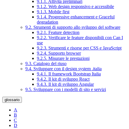
9.1.1. Attività preliminari
9.1.2. Web design responsivo e accessibile
9.1.3. Mobile first
9.1.4. Progressive enhancement e Graceful
degradation
9.2. Strumenti di supporto allo sviluppo del software
9.2.1. Feature detection
9.2.2. Verificare le feature disponibili con Can I
use
9.2.3. Strumenti e risorse per CSS e JavaScript
9.2.4. Supporto browser
9.2.5. Misurare le prestazioni
9.3. Catalogo del riuso
9.4. Sviluppare con il design system .italia
9.4.1. Il framework Bootstrap Italia
9.4.2. Il kit di sviluppo React
9.4.3. Il kit di sviluppo Angular
9.5. Sviluppare con i modelli di sito e servizi
glossario
A
B
C
D