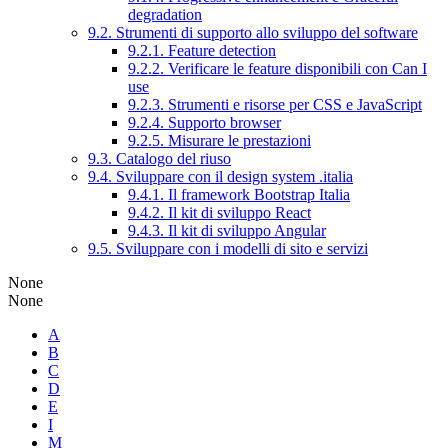
degradation
9.2. Strumenti di supporto allo sviluppo del software
9.2.1. Feature detection
9.2.2. Verificare le feature disponibili con Can I
use
9.2.3. Strumenti e risorse per CSS e JavaScript
9.2.4. Supporto browser
9.2.5. Misurare le prestazioni
9.3. Catalogo del riuso
9.4. Sviluppare con il design system .italia
9.4.1. Il framework Bootstrap Italia
9.4.2. Il kit di sviluppo React
9.4.3. Il kit di sviluppo Angular
9.5. Sviluppare con i modelli di sito e servizi
None
None
A
B
C
D
E
I
M