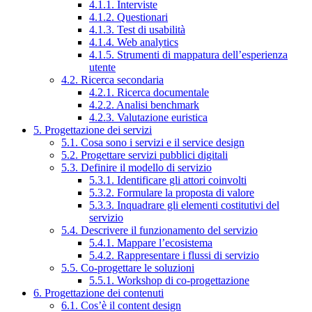
4.1.1. Interviste
4.1.2. Questionari
4.1.3. Test di usabilità
4.1.4. Web analytics
4.1.5. Strumenti di mappatura dell’esperienza
utente
4.2. Ricerca secondaria
4.2.1. Ricerca documentale
4.2.2. Analisi benchmark
4.2.3. Valutazione euristica
5. Progettazione dei servizi
5.1. Cosa sono i servizi e il service design
5.2. Progettare servizi pubblici digitali
5.3. Definire il modello di servizio
5.3.1. Identificare gli attori coinvolti
5.3.2. Formulare la proposta di valore
5.3.3. Inquadrare gli elementi costitutivi del
servizio
5.4. Descrivere il funzionamento del servizio
5.4.1. Mappare l’ecosistema
5.4.2. Rappresentare i flussi di servizio
5.5. Co-progettare le soluzioni
5.5.1. Workshop di co-progettazione
6. Progettazione dei contenuti
6.1. Cos’è il content design