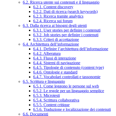
6.2. Ricerca utente sui contenuti e il linguaggio
6.2.1. Content discovery
6.2.2. Dati di ricerca (search keywords)
6.2.3. Ricerca tramite analytics
6.2.4. Ricerca sui forum
6.3. Dalla ricerca ai bisogni degli utenti
6.3.1. User stories per definire i contenuti
6.3.2. Job stories per definire i contenuti
6.3.3. Criteri di accettazione
6.4. Architettura dell’informazione
6.4.1. Definire l’architettura dell’informazione
6.4.2. Alberatura
6.4.3. Flussi di interazione
6.4.4. Sistemi di navigazione
6.4.5. Tipologie di contenuto (content type)
6.4.6. Ontologie e standard
6.4.7. Vocabolari controllati e tassonomie
6.5. Scrittura e linguaggio
6.5.1. Come leggono le persone sul web
6.5.2. Le regole per un linguaggio semplice
6.5.3. Microtesti
6.5.4. Scrittura collaborativa
6.5.5. Content critique
6.5.6. Traduzione e localizzazione dei contenuti
6.6. Documenti