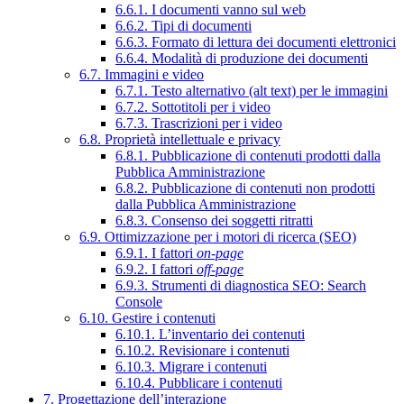
6.6.1. I documenti vanno sul web
6.6.2. Tipi di documenti
6.6.3. Formato di lettura dei documenti elettronici
6.6.4. Modalità di produzione dei documenti
6.7. Immagini e video
6.7.1. Testo alternativo (alt text) per le immagini
6.7.2. Sottotitoli per i video
6.7.3. Trascrizioni per i video
6.8. Proprietà intellettuale e privacy
6.8.1. Pubblicazione di contenuti prodotti dalla
Pubblica Amministrazione
6.8.2. Pubblicazione di contenuti non prodotti
dalla Pubblica Amministrazione
6.8.3. Consenso dei soggetti ritratti
6.9. Ottimizzazione per i motori di ricerca (SEO)
6.9.1. I fattori
on-page
6.9.2. I fattori
off-page
6.9.3. Strumenti di diagnostica SEO: Search
Console
6.10. Gestire i contenuti
6.10.1. L’inventario dei contenuti
6.10.2. Revisionare i contenuti
6.10.3. Migrare i contenuti
6.10.4. Pubblicare i contenuti
7. Progettazione dell’interazione