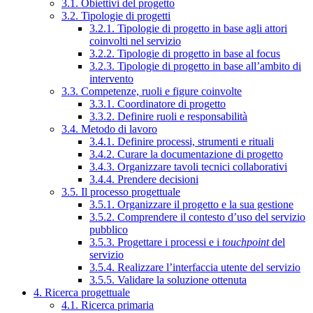
3.1. Obiettivi del progetto
3.2. Tipologie di progetti
3.2.1. Tipologie di progetto in base agli attori
coinvolti nel servizio
3.2.2. Tipologie di progetto in base al focus
3.2.3. Tipologie di progetto in base all’ambito di
intervento
3.3. Competenze, ruoli e figure coinvolte
3.3.1. Coordinatore di progetto
3.3.2. Definire ruoli e responsabilità
3.4. Metodo di lavoro
3.4.1. Definire processi, strumenti e rituali
3.4.2. Curare la documentazione di progetto
3.4.3. Organizzare tavoli tecnici collaborativi
3.4.4. Prendere decisioni
3.5. Il processo progettuale
3.5.1. Organizzare il progetto e la sua gestione
3.5.2. Comprendere il contesto d’uso del servizio
pubblico
3.5.3. Progettare i processi e i
touchpoint
del
servizio
3.5.4. Realizzare l’interfaccia utente del servizio
3.5.5. Validare la soluzione ottenuta
4. Ricerca progettuale
4.1. Ricerca primaria