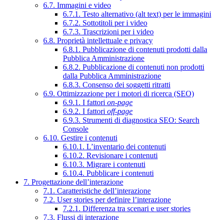
6.7. Immagini e video
6.7.1. Testo alternativo (alt text) per le immagini
6.7.2. Sottotitoli per i video
6.7.3. Trascrizioni per i video
6.8. Proprietà intellettuale e privacy
6.8.1. Pubblicazione di contenuti prodotti dalla
Pubblica Amministrazione
6.8.2. Pubblicazione di contenuti non prodotti
dalla Pubblica Amministrazione
6.8.3. Consenso dei soggetti ritratti
6.9. Ottimizzazione per i motori di ricerca (SEO)
6.9.1. I fattori
on-page
6.9.2. I fattori
off-page
6.9.3. Strumenti di diagnostica SEO: Search
Console
6.10. Gestire i contenuti
6.10.1. L’inventario dei contenuti
6.10.2. Revisionare i contenuti
6.10.3. Migrare i contenuti
6.10.4. Pubblicare i contenuti
7. Progettazione dell’interazione
7.1. Caratteristiche dell’interazione
7.2. User stories per definire l’interazione
7.2.1. Differenza tra scenari e user stories
7.3. Flussi di interazione