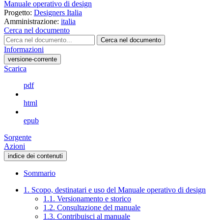
Manuale operativo di design
Progetto:
Designers Italia
Amministrazione:
italia
Cerca nel documento
Cerca nel documento
Informazioni
versione-corrente
Scarica
pdf
html
epub
Sorgente
Azioni
indice dei contenuti
Sommario
1. Scopo, destinatari e uso del Manuale operativo di design
1.1. Versionamento e storico
1.2. Consultazione del manuale
1.3. Contribuisci al manuale