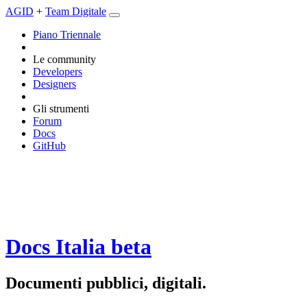
AGID
+
Team Digitale
Piano Triennale
Le community
Developers
Designers
Gli strumenti
Forum
Docs
GitHub
Docs Italia
beta
Documenti pubblici, digitali.