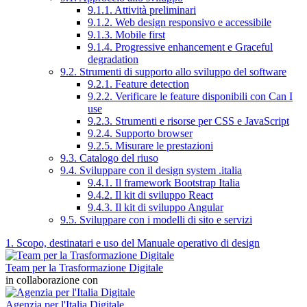
9.1.1. Attività preliminari
9.1.2. Web design responsivo e accessibile
9.1.3. Mobile first
9.1.4. Progressive enhancement e Graceful
degradation
9.2. Strumenti di supporto allo sviluppo del software
9.2.1. Feature detection
9.2.2. Verificare le feature disponibili con Can I
use
9.2.3. Strumenti e risorse per CSS e JavaScript
9.2.4. Supporto browser
9.2.5. Misurare le prestazioni
9.3. Catalogo del riuso
9.4. Sviluppare con il design system .italia
9.4.1. Il framework Bootstrap Italia
9.4.2. Il kit di sviluppo React
9.4.3. Il kit di sviluppo Angular
9.5. Sviluppare con i modelli di sito e servizi
1. Scopo, destinatari e uso del Manuale operativo di design
Team per la Trasformazione Digitale
in collaborazione con
Agenzia per l'Italia Digitale