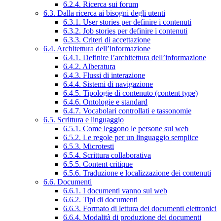
6.2.4. Ricerca sui forum
6.3. Dalla ricerca ai bisogni degli utenti
6.3.1. User stories per definire i contenuti
6.3.2. Job stories per definire i contenuti
6.3.3. Criteri di accettazione
6.4. Architettura dell’informazione
6.4.1. Definire l’architettura dell’informazione
6.4.2. Alberatura
6.4.3. Flussi di interazione
6.4.4. Sistemi di navigazione
6.4.5. Tipologie di contenuto (content type)
6.4.6. Ontologie e standard
6.4.7. Vocabolari controllati e tassonomie
6.5. Scrittura e linguaggio
6.5.1. Come leggono le persone sul web
6.5.2. Le regole per un linguaggio semplice
6.5.3. Microtesti
6.5.4. Scrittura collaborativa
6.5.5. Content critique
6.5.6. Traduzione e localizzazione dei contenuti
6.6. Documenti
6.6.1. I documenti vanno sul web
6.6.2. Tipi di documenti
6.6.3. Formato di lettura dei documenti elettronici
6.6.4. Modalità di produzione dei documenti