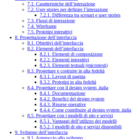
7.1. Caratteristiche dell’interazione
7.2. User stories per definire l’interazione
7.2.1. Differenza tra scenari e user stories
7.3. Flussi di interazione
7.4. Wireframe
7.5. Prototipi interattivi
8. Progettazione dell’interfaccia
8.1. Obiettivi dell’interfaccia
8.2. Elementi dell’interfaccia
8.2.1. Elementi di composizione
8.2.2. Elementi interattivi
8.2.3. Elementi testuali (microtesti)
8.3. Progettare e costruire in alta fedeltà
8.3.1. Layout di pagina
8.3.2. Prototipi in alta fedeltà
8.4. Progettare con il design system .italia
8.4.1. Documentazione
8.4.2. Benefici del design system
8.4.3. Risorse operative
8.4.4. Come contribuire al design system .italia
8.5. Progettare con i modelli di sito e servizi
8.5.1. Vantaggi dell’utilizzo dei modelli
8.5.2. I modelli di sito e servizi disponibili
9. Sviluppo dell’interfaccia
9.1. Approccio allo sviluppo