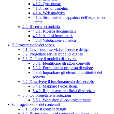
4.1.2. Questionari
4.1.3. Test di usabilità
4.1.4. Web analytics
4.1.5. Strumenti di mappatura dell’esperienza
utente
4.2. Ricerca secondaria
4.2.1. Ricerca documentale
4.2.2. Analisi benchmark
4.2.3. Valutazione euristica
5. Progettazione dei servizi
5.1. Cosa sono i servizi e il service design
5.2. Progettare servizi pubblici digitali
5.3. Definire il modello di servizio
5.3.1. Identificare gli attori coinvolti
5.3.2. Formulare la proposta di valore
5.3.3. Inquadrare gli elementi costitutivi del
servizio
5.4. Descrivere il funzionamento del servizio
5.4.1. Mappare l’ecosistema
5.4.2. Rappresentare i flussi di servizio
5.5. Co-progettare le soluzioni
5.5.1. Workshop di co-progettazione
6. Progettazione dei contenuti
6.1. Cos’è il content design
6.2. Ricerca utente sui contenuti e il linguaggio