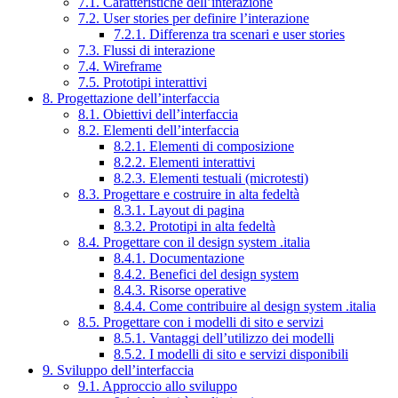
7.1. Caratteristiche dell’interazione
7.2. User stories per definire l’interazione
7.2.1. Differenza tra scenari e user stories
7.3. Flussi di interazione
7.4. Wireframe
7.5. Prototipi interattivi
8. Progettazione dell’interfaccia
8.1. Obiettivi dell’interfaccia
8.2. Elementi dell’interfaccia
8.2.1. Elementi di composizione
8.2.2. Elementi interattivi
8.2.3. Elementi testuali (microtesti)
8.3. Progettare e costruire in alta fedeltà
8.3.1. Layout di pagina
8.3.2. Prototipi in alta fedeltà
8.4. Progettare con il design system .italia
8.4.1. Documentazione
8.4.2. Benefici del design system
8.4.3. Risorse operative
8.4.4. Come contribuire al design system .italia
8.5. Progettare con i modelli di sito e servizi
8.5.1. Vantaggi dell’utilizzo dei modelli
8.5.2. I modelli di sito e servizi disponibili
9. Sviluppo dell’interfaccia
9.1. Approccio allo sviluppo