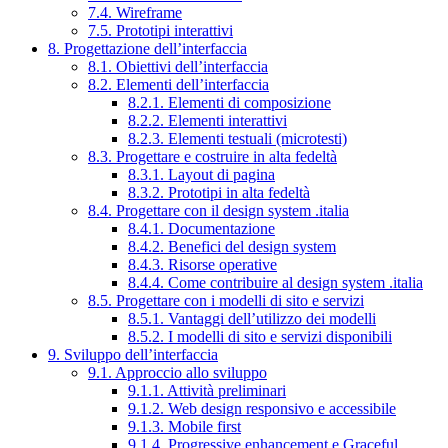
7.4. Wireframe
7.5. Prototipi interattivi
8. Progettazione dell’interfaccia
8.1. Obiettivi dell’interfaccia
8.2. Elementi dell’interfaccia
8.2.1. Elementi di composizione
8.2.2. Elementi interattivi
8.2.3. Elementi testuali (microtesti)
8.3. Progettare e costruire in alta fedeltà
8.3.1. Layout di pagina
8.3.2. Prototipi in alta fedeltà
8.4. Progettare con il design system .italia
8.4.1. Documentazione
8.4.2. Benefici del design system
8.4.3. Risorse operative
8.4.4. Come contribuire al design system .italia
8.5. Progettare con i modelli di sito e servizi
8.5.1. Vantaggi dell’utilizzo dei modelli
8.5.2. I modelli di sito e servizi disponibili
9. Sviluppo dell’interfaccia
9.1. Approccio allo sviluppo
9.1.1. Attività preliminari
9.1.2. Web design responsivo e accessibile
9.1.3. Mobile first
9.1.4. Progressive enhancement e Graceful