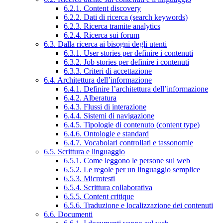
6.2.1. Content discovery
6.2.2. Dati di ricerca (search keywords)
6.2.3. Ricerca tramite analytics
6.2.4. Ricerca sui forum
6.3. Dalla ricerca ai bisogni degli utenti
6.3.1. User stories per definire i contenuti
6.3.2. Job stories per definire i contenuti
6.3.3. Criteri di accettazione
6.4. Architettura dell’informazione
6.4.1. Definire l’architettura dell’informazione
6.4.2. Alberatura
6.4.3. Flussi di interazione
6.4.4. Sistemi di navigazione
6.4.5. Tipologie di contenuto (content type)
6.4.6. Ontologie e standard
6.4.7. Vocabolari controllati e tassonomie
6.5. Scrittura e linguaggio
6.5.1. Come leggono le persone sul web
6.5.2. Le regole per un linguaggio semplice
6.5.3. Microtesti
6.5.4. Scrittura collaborativa
6.5.5. Content critique
6.5.6. Traduzione e localizzazione dei contenuti
6.6. Documenti