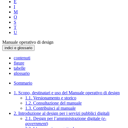
E
I
M
O
S
T
U
Manuale operativo di design
indici e glossario
contenuti
figure
tabelle
glossario
Sommario
1. Scopo, destinatari e uso del Manuale operativo di design
1.1. Versionamento e storico
1.2. Consultazione del manuale
1.3. Contribuisci al manuale
2. Introduzione al design per i servizi pubblici digitali
2.1. Design per l’amministrazione digitale (
e-
government
)