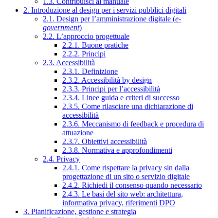
1.3. Contribuisci al manuale
2. Introduzione al design per i servizi pubblici digitali
2.1. Design per l’amministrazione digitale (
e-
government
)
2.2. L’approccio progettuale
2.2.1. Buone pratiche
2.2.2. Principi
2.3. Accessibilità
2.3.1. Definizione
2.3.2. Accessibilità by design
2.3.3. Principi per l’accessibilità
2.3.4. Linee guida e criteri di successo
2.3.5. Come rilasciare una dichiarazione di
accessibilità
2.3.6. Meccanismo di feedback e procedura di
attuazione
2.3.7. Obiettivi accessibilità
2.3.8. Normativa e approfondimenti
2.4. Privacy
2.4.1. Come rispettare la privacy sin dalla
progettazione di un sito o servizio digitale
2.4.2. Richiedi il consenso quando necessario
2.4.3. Le basi del sito web: architettura,
informativa privacy, riferimenti DPO
3. Pianificazione, gestione e strategia