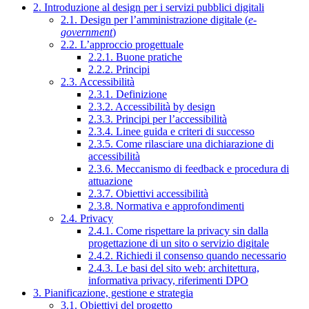
2. Introduzione al design per i servizi pubblici digitali
2.1. Design per l’amministrazione digitale (
e-
government
)
2.2. L’approccio progettuale
2.2.1. Buone pratiche
2.2.2. Principi
2.3. Accessibilità
2.3.1. Definizione
2.3.2. Accessibilità by design
2.3.3. Principi per l’accessibilità
2.3.4. Linee guida e criteri di successo
2.3.5. Come rilasciare una dichiarazione di
accessibilità
2.3.6. Meccanismo di feedback e procedura di
attuazione
2.3.7. Obiettivi accessibilità
2.3.8. Normativa e approfondimenti
2.4. Privacy
2.4.1. Come rispettare la privacy sin dalla
progettazione di un sito o servizio digitale
2.4.2. Richiedi il consenso quando necessario
2.4.3. Le basi del sito web: architettura,
informativa privacy, riferimenti DPO
3. Pianificazione, gestione e strategia
3.1. Obiettivi del progetto