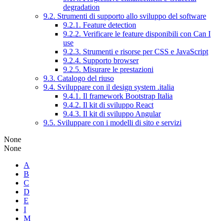
degradation
9.2. Strumenti di supporto allo sviluppo del software
9.2.1. Feature detection
9.2.2. Verificare le feature disponibili con Can I
use
9.2.3. Strumenti e risorse per CSS e JavaScript
9.2.4. Supporto browser
9.2.5. Misurare le prestazioni
9.3. Catalogo del riuso
9.4. Sviluppare con il design system .italia
9.4.1. Il framework Bootstrap Italia
9.4.2. Il kit di sviluppo React
9.4.3. Il kit di sviluppo Angular
9.5. Sviluppare con i modelli di sito e servizi
None
None
A
B
C
D
E
I
M