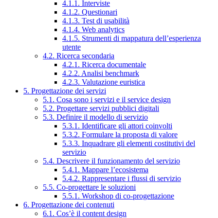
4.1.1. Interviste
4.1.2. Questionari
4.1.3. Test di usabilità
4.1.4. Web analytics
4.1.5. Strumenti di mappatura dell’esperienza
utente
4.2. Ricerca secondaria
4.2.1. Ricerca documentale
4.2.2. Analisi benchmark
4.2.3. Valutazione euristica
5. Progettazione dei servizi
5.1. Cosa sono i servizi e il service design
5.2. Progettare servizi pubblici digitali
5.3. Definire il modello di servizio
5.3.1. Identificare gli attori coinvolti
5.3.2. Formulare la proposta di valore
5.3.3. Inquadrare gli elementi costitutivi del
servizio
5.4. Descrivere il funzionamento del servizio
5.4.1. Mappare l’ecosistema
5.4.2. Rappresentare i flussi di servizio
5.5. Co-progettare le soluzioni
5.5.1. Workshop di co-progettazione
6. Progettazione dei contenuti
6.1. Cos’è il content design