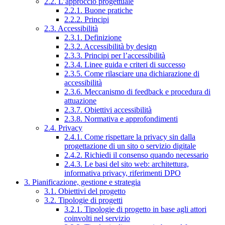
2.2. L’approccio progettuale
2.2.1. Buone pratiche
2.2.2. Principi
2.3. Accessibilità
2.3.1. Definizione
2.3.2. Accessibilità by design
2.3.3. Principi per l’accessibilità
2.3.4. Linee guida e criteri di successo
2.3.5. Come rilasciare una dichiarazione di
accessibilità
2.3.6. Meccanismo di feedback e procedura di
attuazione
2.3.7. Obiettivi accessibilità
2.3.8. Normativa e approfondimenti
2.4. Privacy
2.4.1. Come rispettare la privacy sin dalla
progettazione di un sito o servizio digitale
2.4.2. Richiedi il consenso quando necessario
2.4.3. Le basi del sito web: architettura,
informativa privacy, riferimenti DPO
3. Pianificazione, gestione e strategia
3.1. Obiettivi del progetto
3.2. Tipologie di progetti
3.2.1. Tipologie di progetto in base agli attori
coinvolti nel servizio