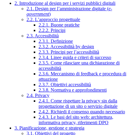
2. Introduzione al design per i servizi pubblici digitali
2.1. Design per l’amministrazione digitale (
e-
government
)
2.2. L’approccio progettuale
2.2.1. Buone pratiche
2.2.2. Principi
2.3. Accessibilità
2.3.1. Definizione
2.3.2. Accessibilità by design
2.3.3. Principi per l’accessibilità
2.3.4. Linee guida e criteri di successo
2.3.5. Come rilasciare una dichiarazione di
accessibilità
2.3.6. Meccanismo di feedback e procedura di
attuazione
2.3.7. Obiettivi accessibilità
2.3.8. Normativa e approfondimenti
2.4. Privacy
2.4.1. Come rispettare la privacy sin dalla
progettazione di un sito o servizio digitale
2.4.2. Richiedi il consenso quando necessario
2.4.3. Le basi del sito web: architettura,
informativa privacy, riferimenti DPO
3. Pianificazione, gestione e strategia
3.1. Obiettivi del progetto