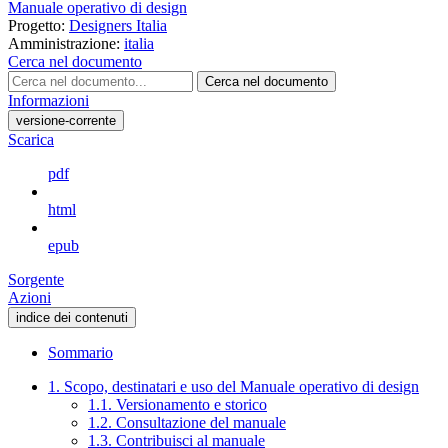
Manuale operativo di design
Progetto:
Designers Italia
Amministrazione:
italia
Cerca nel documento
Cerca nel documento
Informazioni
versione-corrente
Scarica
pdf
html
epub
Sorgente
Azioni
indice dei contenuti
Sommario
1. Scopo, destinatari e uso del Manuale operativo di design
1.1. Versionamento e storico
1.2. Consultazione del manuale
1.3. Contribuisci al manuale