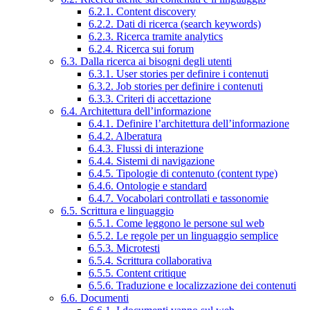
6.2.1. Content discovery
6.2.2. Dati di ricerca (search keywords)
6.2.3. Ricerca tramite analytics
6.2.4. Ricerca sui forum
6.3. Dalla ricerca ai bisogni degli utenti
6.3.1. User stories per definire i contenuti
6.3.2. Job stories per definire i contenuti
6.3.3. Criteri di accettazione
6.4. Architettura dell’informazione
6.4.1. Definire l’architettura dell’informazione
6.4.2. Alberatura
6.4.3. Flussi di interazione
6.4.4. Sistemi di navigazione
6.4.5. Tipologie di contenuto (content type)
6.4.6. Ontologie e standard
6.4.7. Vocabolari controllati e tassonomie
6.5. Scrittura e linguaggio
6.5.1. Come leggono le persone sul web
6.5.2. Le regole per un linguaggio semplice
6.5.3. Microtesti
6.5.4. Scrittura collaborativa
6.5.5. Content critique
6.5.6. Traduzione e localizzazione dei contenuti
6.6. Documenti