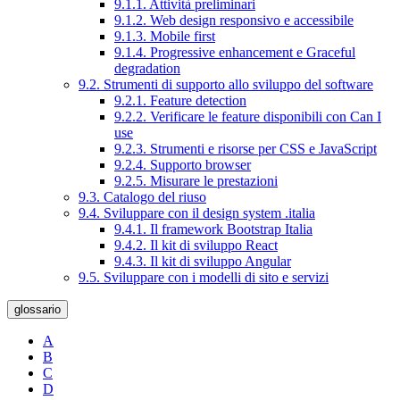
9.1.1. Attività preliminari
9.1.2. Web design responsivo e accessibile
9.1.3. Mobile first
9.1.4. Progressive enhancement e Graceful
degradation
9.2. Strumenti di supporto allo sviluppo del software
9.2.1. Feature detection
9.2.2. Verificare le feature disponibili con Can I
use
9.2.3. Strumenti e risorse per CSS e JavaScript
9.2.4. Supporto browser
9.2.5. Misurare le prestazioni
9.3. Catalogo del riuso
9.4. Sviluppare con il design system .italia
9.4.1. Il framework Bootstrap Italia
9.4.2. Il kit di sviluppo React
9.4.3. Il kit di sviluppo Angular
9.5. Sviluppare con i modelli di sito e servizi
glossario
A
B
C
D