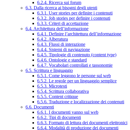
6.2.4. Ricerca sui forum
6.3. Dalla ricerca ai bisogni degli utenti
6.3.1. User stories per definire i contenuti
6.3.2. Job stories per definire i contenuti
6.3.3. Criteri di accettazione
6.4. Architettura dell’informazione
6.4.1. Definire l’architettura dell’informazione
6.4.2. Alberatura
6.4.3. Flussi di interazione
6.4.4. Sistemi di navigazione
6.4.5. Tipologie di contenuto (content type)
6.4.6. Ontologie e standard
6.4.7. Vocabolari controllati e tassonomie
6.5. Scrittura e linguaggio
6.5.1. Come leggono le persone sul web
6.5.2. Le regole per un linguaggio semplice
6.5.3. Microtesti
6.5.4. Scrittura collaborativa
6.5.5. Content critique
6.5.6. Traduzione e localizzazione dei contenuti
6.6. Documenti
6.6.1. I documenti vanno sul web
6.6.2. Tipi di documenti
6.6.3. Formato di lettura dei documenti elettronici
6.6.4. Modalità di produzione dei documenti