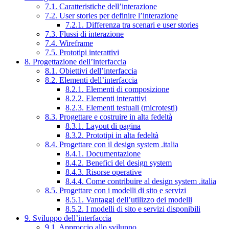
7.1. Caratteristiche dell’interazione
7.2. User stories per definire l’interazione
7.2.1. Differenza tra scenari e user stories
7.3. Flussi di interazione
7.4. Wireframe
7.5. Prototipi interattivi
8. Progettazione dell’interfaccia
8.1. Obiettivi dell’interfaccia
8.2. Elementi dell’interfaccia
8.2.1. Elementi di composizione
8.2.2. Elementi interattivi
8.2.3. Elementi testuali (microtesti)
8.3. Progettare e costruire in alta fedeltà
8.3.1. Layout di pagina
8.3.2. Prototipi in alta fedeltà
8.4. Progettare con il design system .italia
8.4.1. Documentazione
8.4.2. Benefici del design system
8.4.3. Risorse operative
8.4.4. Come contribuire al design system .italia
8.5. Progettare con i modelli di sito e servizi
8.5.1. Vantaggi dell’utilizzo dei modelli
8.5.2. I modelli di sito e servizi disponibili
9. Sviluppo dell’interfaccia
9.1. Approccio allo sviluppo