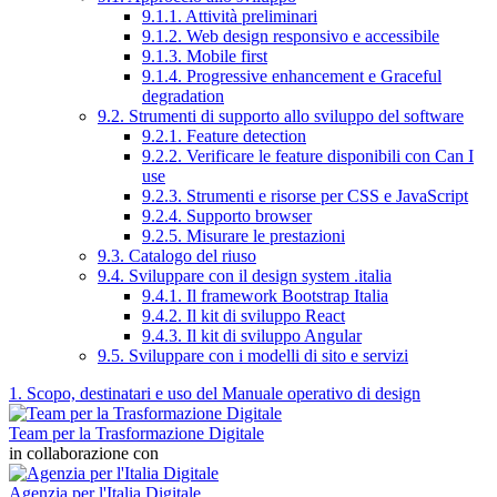
9.1.1. Attività preliminari
9.1.2. Web design responsivo e accessibile
9.1.3. Mobile first
9.1.4. Progressive enhancement e Graceful
degradation
9.2. Strumenti di supporto allo sviluppo del software
9.2.1. Feature detection
9.2.2. Verificare le feature disponibili con Can I
use
9.2.3. Strumenti e risorse per CSS e JavaScript
9.2.4. Supporto browser
9.2.5. Misurare le prestazioni
9.3. Catalogo del riuso
9.4. Sviluppare con il design system .italia
9.4.1. Il framework Bootstrap Italia
9.4.2. Il kit di sviluppo React
9.4.3. Il kit di sviluppo Angular
9.5. Sviluppare con i modelli di sito e servizi
1. Scopo, destinatari e uso del Manuale operativo di design
Team per la Trasformazione Digitale
in collaborazione con
Agenzia per l'Italia Digitale