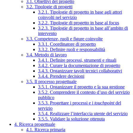
3.1. Obiettivi del progetto
3.2. Tipologie di progetti
3.2.1. Tipologie di progetto in base agli attori
coinvolti nel servizio
3.2.2. Tipologie di progetto in base al focus
3.2.3. Tipologie di progetto in base all’ambito di
intervento
3.3. Competenze, ruoli e figure coinvolte
3.3.1. Coordinatore di progetto
3.3.2. Definire ruoli e responsabilità
3.4. Metodo di lavoro
3.4.1. Definire processi, strumenti e rituali
3.4.2. Curare la documentazione di progetto
3.4.3. Organizzare tavoli tecnici collaborativi
3.4.4. Prendere decisioni
3.5. Il processo progettuale
3.5.1. Organizzare il progetto e la sua gestione
3.5.2. Comprendere il contesto d’uso del servizio
pubblico
3.5.3. Progettare i processi e i
touchpoint
del
servizio
3.5.4. Realizzare l’interfaccia utente del servizio
3.5.5. Validare la soluzione ottenuta
4. Ricerca progettuale
4.1. Ricerca primaria