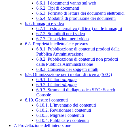
6.6.1. I documenti vanno sul web
6.6.2. Tipi di documenti
6.6.3. Formato di lettura dei documenti elettronici
6.6.4. Modalità di produzione dei documenti
6.7. Immagini e video
6.7.1. Testo alternativo (alt text) per le immagini
6.7.2. Sottotitoli per i video
6.7.3. Trascrizioni per i video
6.8. Proprietà intellettuale e privacy
6.8.1. Pubblicazione di contenuti prodotti dalla
Pubblica Amministrazione
6.8.2. Pubblicazione di contenuti non prodotti
dalla Pubblica Amministrazione
6.8.3. Consenso dei soggetti ritratti
6.9. Ottimizzazione per i motori di ricerca (SEO)
6.9.1. I fattori
on-page
6.9.2. I fattori
off-page
6.9.3. Strumenti di diagnostica SEO: Search
Console
6.10. Gestire i contenuti
6.10.1. L’inventario dei contenuti
6.10.2. Revisionare i contenuti
6.10.3. Migrare i contenuti
6.10.4. Pubblicare i contenuti
7. Progettazione dell’interazione