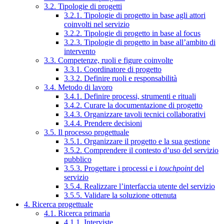
3.2. Tipologie di progetti
3.2.1. Tipologie di progetto in base agli attori
coinvolti nel servizio
3.2.2. Tipologie di progetto in base al focus
3.2.3. Tipologie di progetto in base all’ambito di
intervento
3.3. Competenze, ruoli e figure coinvolte
3.3.1. Coordinatore di progetto
3.3.2. Definire ruoli e responsabilità
3.4. Metodo di lavoro
3.4.1. Definire processi, strumenti e rituali
3.4.2. Curare la documentazione di progetto
3.4.3. Organizzare tavoli tecnici collaborativi
3.4.4. Prendere decisioni
3.5. Il processo progettuale
3.5.1. Organizzare il progetto e la sua gestione
3.5.2. Comprendere il contesto d’uso del servizio
pubblico
3.5.3. Progettare i processi e i
touchpoint
del
servizio
3.5.4. Realizzare l’interfaccia utente del servizio
3.5.5. Validare la soluzione ottenuta
4. Ricerca progettuale
4.1. Ricerca primaria
4.1.1. Interviste