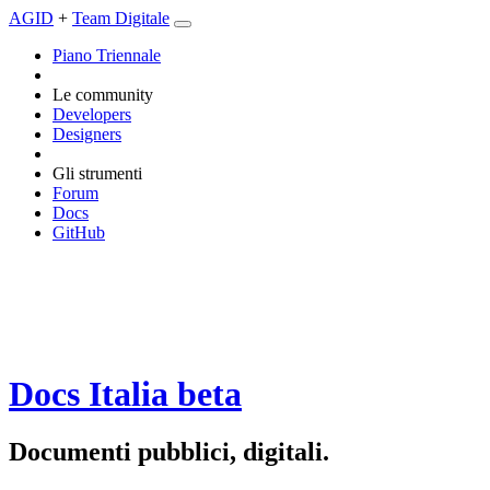
AGID
+
Team Digitale
Piano Triennale
Le community
Developers
Designers
Gli strumenti
Forum
Docs
GitHub
Docs Italia
beta
Documenti pubblici, digitali.