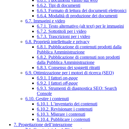
6.6.1. I documenti vanno sul web
6.6.2. Tipi di documenti
6.6.3. Formato di lettura dei documenti elettronici
6.6.4. Modalità di produzione dei documenti
6.7. Immagini e video
6.7.1. Testo alternativo (alt text) per le immagini
6.7.2. Sottotitoli per i video
6.7.3. Trascrizioni per i video
6.8. Proprietà intellettuale e privacy
6.8.1. Pubblicazione di contenuti prodotti dalla
Pubblica Amministrazione
6.8.2. Pubblicazione di contenuti non prodotti
dalla Pubblica Amministrazione
6.8.3. Consenso dei soggetti ritratti
6.9. Ottimizzazione per i motori di ricerca (SEO)
6.9.1. I fattori
on-page
6.9.2. I fattori
off-page
6.9.3. Strumenti di diagnostica SEO: Search
Console
6.10. Gestire i contenuti
6.10.1. L’inventario dei contenuti
6.10.2. Revisionare i contenuti
6.10.3. Migrare i contenuti
6.10.4. Pubblicare i contenuti
7. Progettazione dell’interazione