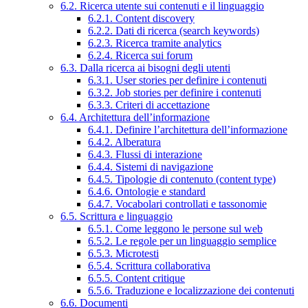
6.2. Ricerca utente sui contenuti e il linguaggio
6.2.1. Content discovery
6.2.2. Dati di ricerca (search keywords)
6.2.3. Ricerca tramite analytics
6.2.4. Ricerca sui forum
6.3. Dalla ricerca ai bisogni degli utenti
6.3.1. User stories per definire i contenuti
6.3.2. Job stories per definire i contenuti
6.3.3. Criteri di accettazione
6.4. Architettura dell’informazione
6.4.1. Definire l’architettura dell’informazione
6.4.2. Alberatura
6.4.3. Flussi di interazione
6.4.4. Sistemi di navigazione
6.4.5. Tipologie di contenuto (content type)
6.4.6. Ontologie e standard
6.4.7. Vocabolari controllati e tassonomie
6.5. Scrittura e linguaggio
6.5.1. Come leggono le persone sul web
6.5.2. Le regole per un linguaggio semplice
6.5.3. Microtesti
6.5.4. Scrittura collaborativa
6.5.5. Content critique
6.5.6. Traduzione e localizzazione dei contenuti
6.6. Documenti