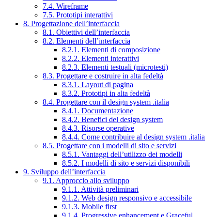
7.4. Wireframe
7.5. Prototipi interattivi
8. Progettazione dell’interfaccia
8.1. Obiettivi dell’interfaccia
8.2. Elementi dell’interfaccia
8.2.1. Elementi di composizione
8.2.2. Elementi interattivi
8.2.3. Elementi testuali (microtesti)
8.3. Progettare e costruire in alta fedeltà
8.3.1. Layout di pagina
8.3.2. Prototipi in alta fedeltà
8.4. Progettare con il design system .italia
8.4.1. Documentazione
8.4.2. Benefici del design system
8.4.3. Risorse operative
8.4.4. Come contribuire al design system .italia
8.5. Progettare con i modelli di sito e servizi
8.5.1. Vantaggi dell’utilizzo dei modelli
8.5.2. I modelli di sito e servizi disponibili
9. Sviluppo dell’interfaccia
9.1. Approccio allo sviluppo
9.1.1. Attività preliminari
9.1.2. Web design responsivo e accessibile
9.1.3. Mobile first
9.1.4. Progressive enhancement e Graceful