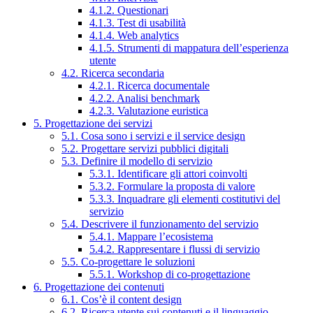
4.1.2. Questionari
4.1.3. Test di usabilità
4.1.4. Web analytics
4.1.5. Strumenti di mappatura dell’esperienza
utente
4.2. Ricerca secondaria
4.2.1. Ricerca documentale
4.2.2. Analisi benchmark
4.2.3. Valutazione euristica
5. Progettazione dei servizi
5.1. Cosa sono i servizi e il service design
5.2. Progettare servizi pubblici digitali
5.3. Definire il modello di servizio
5.3.1. Identificare gli attori coinvolti
5.3.2. Formulare la proposta di valore
5.3.3. Inquadrare gli elementi costitutivi del
servizio
5.4. Descrivere il funzionamento del servizio
5.4.1. Mappare l’ecosistema
5.4.2. Rappresentare i flussi di servizio
5.5. Co-progettare le soluzioni
5.5.1. Workshop di co-progettazione
6. Progettazione dei contenuti
6.1. Cos’è il content design
6.2. Ricerca utente sui contenuti e il linguaggio