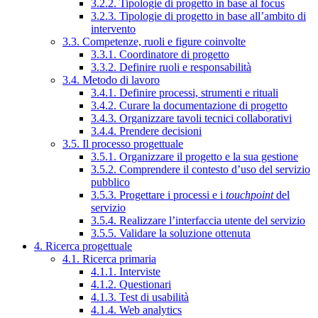
3.2.2. Tipologie di progetto in base al focus
3.2.3. Tipologie di progetto in base all’ambito di
intervento
3.3. Competenze, ruoli e figure coinvolte
3.3.1. Coordinatore di progetto
3.3.2. Definire ruoli e responsabilità
3.4. Metodo di lavoro
3.4.1. Definire processi, strumenti e rituali
3.4.2. Curare la documentazione di progetto
3.4.3. Organizzare tavoli tecnici collaborativi
3.4.4. Prendere decisioni
3.5. Il processo progettuale
3.5.1. Organizzare il progetto e la sua gestione
3.5.2. Comprendere il contesto d’uso del servizio
pubblico
3.5.3. Progettare i processi e i
touchpoint
del
servizio
3.5.4. Realizzare l’interfaccia utente del servizio
3.5.5. Validare la soluzione ottenuta
4. Ricerca progettuale
4.1. Ricerca primaria
4.1.1. Interviste
4.1.2. Questionari
4.1.3. Test di usabilità
4.1.4. Web analytics