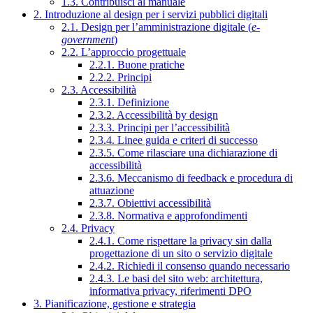
1.3. Contribuisci al manuale
2. Introduzione al design per i servizi pubblici digitali
2.1. Design per l’amministrazione digitale (
e-
government
)
2.2. L’approccio progettuale
2.2.1. Buone pratiche
2.2.2. Principi
2.3. Accessibilità
2.3.1. Definizione
2.3.2. Accessibilità by design
2.3.3. Principi per l’accessibilità
2.3.4. Linee guida e criteri di successo
2.3.5. Come rilasciare una dichiarazione di
accessibilità
2.3.6. Meccanismo di feedback e procedura di
attuazione
2.3.7. Obiettivi accessibilità
2.3.8. Normativa e approfondimenti
2.4. Privacy
2.4.1. Come rispettare la privacy sin dalla
progettazione di un sito o servizio digitale
2.4.2. Richiedi il consenso quando necessario
2.4.3. Le basi del sito web: architettura,
informativa privacy, riferimenti DPO
3. Pianificazione, gestione e strategia