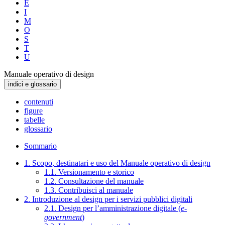
E
I
M
O
S
T
U
Manuale operativo di design
indici e glossario
contenuti
figure
tabelle
glossario
Sommario
1. Scopo, destinatari e uso del Manuale operativo di design
1.1. Versionamento e storico
1.2. Consultazione del manuale
1.3. Contribuisci al manuale
2. Introduzione al design per i servizi pubblici digitali
2.1. Design per l’amministrazione digitale (
e-
government
)