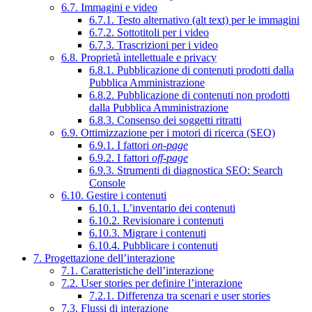
6.7. Immagini e video
6.7.1. Testo alternativo (alt text) per le immagini
6.7.2. Sottotitoli per i video
6.7.3. Trascrizioni per i video
6.8. Proprietà intellettuale e privacy
6.8.1. Pubblicazione di contenuti prodotti dalla
Pubblica Amministrazione
6.8.2. Pubblicazione di contenuti non prodotti
dalla Pubblica Amministrazione
6.8.3. Consenso dei soggetti ritratti
6.9. Ottimizzazione per i motori di ricerca (SEO)
6.9.1. I fattori
on-page
6.9.2. I fattori
off-page
6.9.3. Strumenti di diagnostica SEO: Search
Console
6.10. Gestire i contenuti
6.10.1. L’inventario dei contenuti
6.10.2. Revisionare i contenuti
6.10.3. Migrare i contenuti
6.10.4. Pubblicare i contenuti
7. Progettazione dell’interazione
7.1. Caratteristiche dell’interazione
7.2. User stories per definire l’interazione
7.2.1. Differenza tra scenari e user stories
7.3. Flussi di interazione