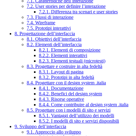
7.1. Caratteristiche dell’interazione
7.2. User stories per definire l’interazione
7.2.1. Differenza tra scenari e user stories
7.3. Flussi di interazione
7.4. Wireframe
7.5. Prototipi interattivi
8. Progettazione dell’interfaccia
8.1. Obiettivi dell’interfaccia
8.2. Elementi dell’interfaccia
8.2.1. Elementi di composizione
8.2.2. Elementi interattivi
8.2.3. Elementi testuali (microtesti)
8.3. Progettare e costruire in alta fedeltà
8.3.1. Layout di pagina
8.3.2. Prototipi in alta fedeltà
8.4. Progettare con il design system .italia
8.4.1. Documentazione
8.4.2. Benefici del design system
8.4.3. Risorse operative
8.4.4. Come contribuire al design system .italia
8.5. Progettare con i modelli di sito e servizi
8.5.1. Vantaggi dell’utilizzo dei modelli
8.5.2. I modelli di sito e servizi disponibili
9. Sviluppo dell’interfaccia
9.1. Approccio allo sviluppo