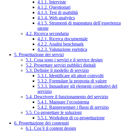
4.1.1. Interviste
4.1.2. Questionari
4.1.3. Test di usabilità
4.1.4. Web analytics
4.1.5. Strumenti di mappatura dell’esperienza
utente
4.2. Ricerca secondaria
4.2.1. Ricerca documentale
4.2.2. Analisi benchmark
4.2.3. Valutazione euristica
5. Progettazione dei servizi
5.1. Cosa sono i servizi e il service design
5.2. Progettare servizi pubblici digitali
5.3. Definire il modello di servizio
5.3.1. Identificare gli attori coinvolti
5.3.2. Formulare la proposta di valore
5.3.3. Inquadrare gli elementi costitutivi del
servizio
5.4. Descrivere il funzionamento del servizio
5.4.1. Mappare l’ecosistema
5.4.2. Rappresentare i flussi di servizio
5.5. Co-progettare le soluzioni
5.5.1. Workshop di co-progettazione
6. Progettazione dei contenuti
6.1. Cos’è il content design