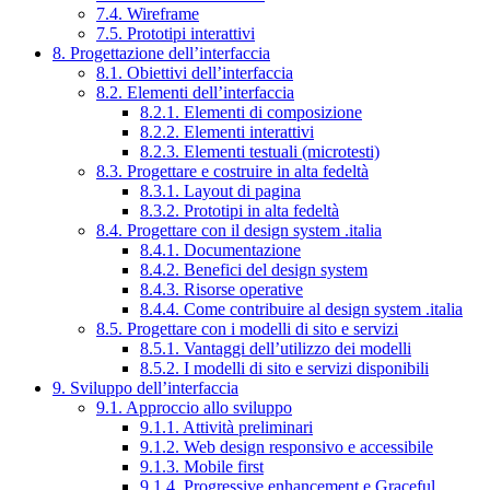
7.4. Wireframe
7.5. Prototipi interattivi
8. Progettazione dell’interfaccia
8.1. Obiettivi dell’interfaccia
8.2. Elementi dell’interfaccia
8.2.1. Elementi di composizione
8.2.2. Elementi interattivi
8.2.3. Elementi testuali (microtesti)
8.3. Progettare e costruire in alta fedeltà
8.3.1. Layout di pagina
8.3.2. Prototipi in alta fedeltà
8.4. Progettare con il design system .italia
8.4.1. Documentazione
8.4.2. Benefici del design system
8.4.3. Risorse operative
8.4.4. Come contribuire al design system .italia
8.5. Progettare con i modelli di sito e servizi
8.5.1. Vantaggi dell’utilizzo dei modelli
8.5.2. I modelli di sito e servizi disponibili
9. Sviluppo dell’interfaccia
9.1. Approccio allo sviluppo
9.1.1. Attività preliminari
9.1.2. Web design responsivo e accessibile
9.1.3. Mobile first
9.1.4. Progressive enhancement e Graceful