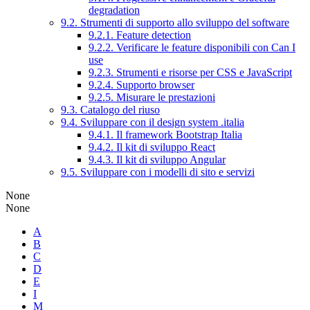
degradation
9.2. Strumenti di supporto allo sviluppo del software
9.2.1. Feature detection
9.2.2. Verificare le feature disponibili con Can I
use
9.2.3. Strumenti e risorse per CSS e JavaScript
9.2.4. Supporto browser
9.2.5. Misurare le prestazioni
9.3. Catalogo del riuso
9.4. Sviluppare con il design system .italia
9.4.1. Il framework Bootstrap Italia
9.4.2. Il kit di sviluppo React
9.4.3. Il kit di sviluppo Angular
9.5. Sviluppare con i modelli di sito e servizi
None
None
A
B
C
D
E
I
M