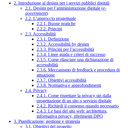
2. Introduzione al design per i servizi pubblici digitali
2.1. Design per l’amministrazione digitale (
e-
government
)
2.2. L’approccio progettuale
2.2.1. Buone pratiche
2.2.2. Principi
2.3. Accessibilità
2.3.1. Definizione
2.3.2. Accessibilità by design
2.3.3. Principi per l’accessibilità
2.3.4. Linee guida e criteri di successo
2.3.5. Come rilasciare una dichiarazione di
accessibilità
2.3.6. Meccanismo di feedback e procedura di
attuazione
2.3.7. Obiettivi accessibilità
2.3.8. Normativa e approfondimenti
2.4. Privacy
2.4.1. Come rispettare la privacy sin dalla
progettazione di un sito o servizio digitale
2.4.2. Richiedi il consenso quando necessario
2.4.3. Le basi del sito web: architettura,
informativa privacy, riferimenti DPO
3. Pianificazione, gestione e strategia
3.1. Obiettivi del progetto