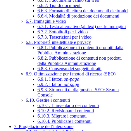
6.6.1. I documenti vanno sul web
6.6.2. Tipi di documenti
6.6.3. Formato di lettura dei documenti elettronici
6.6.4. Modalità di produzione dei documenti
6.7. Immagini e video
6.7.1. Testo alternativo (alt text) per le immagini
6.7.2. Sottotitoli per i video
6.7.3. Trascrizioni per i video
6.8. Proprietà intellettuale e privacy
6.8.1. Pubblicazione di contenuti prodotti dalla
Pubblica Amministrazione
6.8.2. Pubblicazione di contenuti non prodotti
dalla Pubblica Amministrazione
6.8.3. Consenso dei soggetti ritratti
6.9. Ottimizzazione per i motori di ricerca (SEO)
6.9.1. I fattori
on-page
6.9.2. I fattori
off-page
6.9.3. Strumenti di diagnostica SEO: Search
Console
6.10. Gestire i contenuti
6.10.1. L’inventario dei contenuti
6.10.2. Revisionare i contenuti
6.10.3. Migrare i contenuti
6.10.4. Pubblicare i contenuti
7. Progettazione dell’interazione