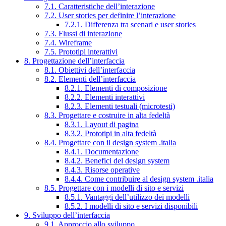
7.1. Caratteristiche dell’interazione
7.2. User stories per definire l’interazione
7.2.1. Differenza tra scenari e user stories
7.3. Flussi di interazione
7.4. Wireframe
7.5. Prototipi interattivi
8. Progettazione dell’interfaccia
8.1. Obiettivi dell’interfaccia
8.2. Elementi dell’interfaccia
8.2.1. Elementi di composizione
8.2.2. Elementi interattivi
8.2.3. Elementi testuali (microtesti)
8.3. Progettare e costruire in alta fedeltà
8.3.1. Layout di pagina
8.3.2. Prototipi in alta fedeltà
8.4. Progettare con il design system .italia
8.4.1. Documentazione
8.4.2. Benefici del design system
8.4.3. Risorse operative
8.4.4. Come contribuire al design system .italia
8.5. Progettare con i modelli di sito e servizi
8.5.1. Vantaggi dell’utilizzo dei modelli
8.5.2. I modelli di sito e servizi disponibili
9. Sviluppo dell’interfaccia
9.1. Approccio allo sviluppo