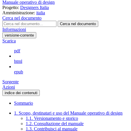
Manuale operativo di design
Progetto:
Designers Italia
Amministrazione:
italia
Cerca nel documento
Cerca nel documento
Informazioni
versione-corrente
Scarica
pdf
html
epub
Sorgente
Azioni
indice dei contenuti
Sommario
1. Scopo, destinatari e uso del Manuale operativo di design
1.1. Versionamento e storico
1.2. Consultazione del manuale
1.3. Contribuisci al manuale