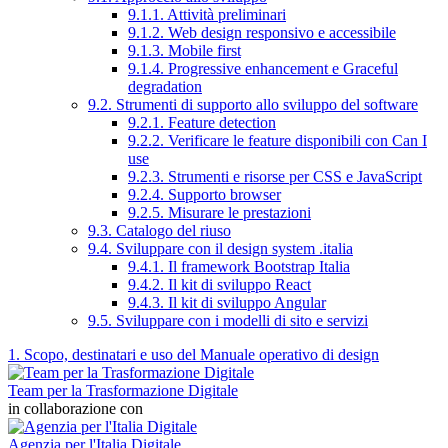
9.1.1. Attività preliminari
9.1.2. Web design responsivo e accessibile
9.1.3. Mobile first
9.1.4. Progressive enhancement e Graceful
degradation
9.2. Strumenti di supporto allo sviluppo del software
9.2.1. Feature detection
9.2.2. Verificare le feature disponibili con Can I
use
9.2.3. Strumenti e risorse per CSS e JavaScript
9.2.4. Supporto browser
9.2.5. Misurare le prestazioni
9.3. Catalogo del riuso
9.4. Sviluppare con il design system .italia
9.4.1. Il framework Bootstrap Italia
9.4.2. Il kit di sviluppo React
9.4.3. Il kit di sviluppo Angular
9.5. Sviluppare con i modelli di sito e servizi
1. Scopo, destinatari e uso del Manuale operativo di design
Team per la Trasformazione Digitale
in collaborazione con
Agenzia per l'Italia Digitale