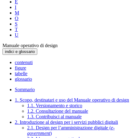
E
I
M
O
S
T
U
Manuale operativo di design
indici e glossario
contenuti
figure
tabelle
glossario
Sommario
1. Scopo, destinatari e uso del Manuale operativo di design
1.1. Versionamento e storico
1.2. Consultazione del manuale
1.3. Contribuisci al manuale
2. Introduzione al design per i servizi pubblici digitali
2.1. Design per l’amministrazione digitale (
e-
government
)