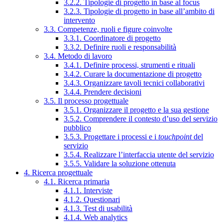
3.2.2. Tipologie di progetto in base al focus
3.2.3. Tipologie di progetto in base all’ambito di
intervento
3.3. Competenze, ruoli e figure coinvolte
3.3.1. Coordinatore di progetto
3.3.2. Definire ruoli e responsabilità
3.4. Metodo di lavoro
3.4.1. Definire processi, strumenti e rituali
3.4.2. Curare la documentazione di progetto
3.4.3. Organizzare tavoli tecnici collaborativi
3.4.4. Prendere decisioni
3.5. Il processo progettuale
3.5.1. Organizzare il progetto e la sua gestione
3.5.2. Comprendere il contesto d’uso del servizio
pubblico
3.5.3. Progettare i processi e i
touchpoint
del
servizio
3.5.4. Realizzare l’interfaccia utente del servizio
3.5.5. Validare la soluzione ottenuta
4. Ricerca progettuale
4.1. Ricerca primaria
4.1.1. Interviste
4.1.2. Questionari
4.1.3. Test di usabilità
4.1.4. Web analytics