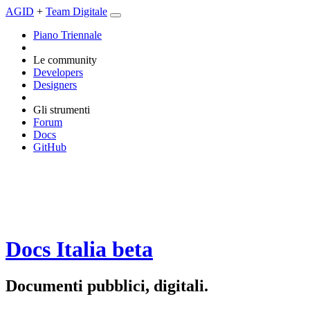
AGID
+
Team Digitale
Piano Triennale
Le community
Developers
Designers
Gli strumenti
Forum
Docs
GitHub
Docs Italia
beta
Documenti pubblici, digitali.