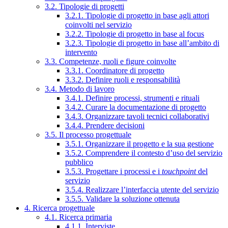
3.2. Tipologie di progetti
3.2.1. Tipologie di progetto in base agli attori
coinvolti nel servizio
3.2.2. Tipologie di progetto in base al focus
3.2.3. Tipologie di progetto in base all’ambito di
intervento
3.3. Competenze, ruoli e figure coinvolte
3.3.1. Coordinatore di progetto
3.3.2. Definire ruoli e responsabilità
3.4. Metodo di lavoro
3.4.1. Definire processi, strumenti e rituali
3.4.2. Curare la documentazione di progetto
3.4.3. Organizzare tavoli tecnici collaborativi
3.4.4. Prendere decisioni
3.5. Il processo progettuale
3.5.1. Organizzare il progetto e la sua gestione
3.5.2. Comprendere il contesto d’uso del servizio
pubblico
3.5.3. Progettare i processi e i
touchpoint
del
servizio
3.5.4. Realizzare l’interfaccia utente del servizio
3.5.5. Validare la soluzione ottenuta
4. Ricerca progettuale
4.1. Ricerca primaria
4.1.1. Interviste