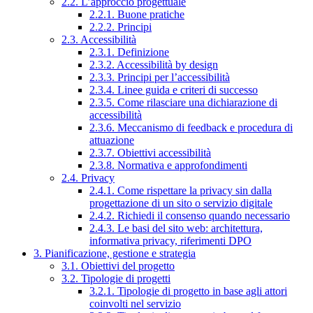
2.2. L’approccio progettuale
2.2.1. Buone pratiche
2.2.2. Principi
2.3. Accessibilità
2.3.1. Definizione
2.3.2. Accessibilità by design
2.3.3. Principi per l’accessibilità
2.3.4. Linee guida e criteri di successo
2.3.5. Come rilasciare una dichiarazione di
accessibilità
2.3.6. Meccanismo di feedback e procedura di
attuazione
2.3.7. Obiettivi accessibilità
2.3.8. Normativa e approfondimenti
2.4. Privacy
2.4.1. Come rispettare la privacy sin dalla
progettazione di un sito o servizio digitale
2.4.2. Richiedi il consenso quando necessario
2.4.3. Le basi del sito web: architettura,
informativa privacy, riferimenti DPO
3. Pianificazione, gestione e strategia
3.1. Obiettivi del progetto
3.2. Tipologie di progetti
3.2.1. Tipologie di progetto in base agli attori
coinvolti nel servizio