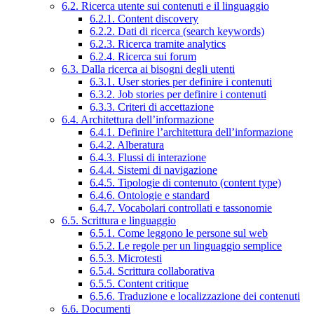
6.2. Ricerca utente sui contenuti e il linguaggio
6.2.1. Content discovery
6.2.2. Dati di ricerca (search keywords)
6.2.3. Ricerca tramite analytics
6.2.4. Ricerca sui forum
6.3. Dalla ricerca ai bisogni degli utenti
6.3.1. User stories per definire i contenuti
6.3.2. Job stories per definire i contenuti
6.3.3. Criteri di accettazione
6.4. Architettura dell’informazione
6.4.1. Definire l’architettura dell’informazione
6.4.2. Alberatura
6.4.3. Flussi di interazione
6.4.4. Sistemi di navigazione
6.4.5. Tipologie di contenuto (content type)
6.4.6. Ontologie e standard
6.4.7. Vocabolari controllati e tassonomie
6.5. Scrittura e linguaggio
6.5.1. Come leggono le persone sul web
6.5.2. Le regole per un linguaggio semplice
6.5.3. Microtesti
6.5.4. Scrittura collaborativa
6.5.5. Content critique
6.5.6. Traduzione e localizzazione dei contenuti
6.6. Documenti