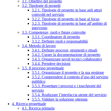
3.1. Obiettivi del progetto
3.2. Tipologie di progetti
3.2.1. Tipologie di progetto in base agli attori
coinvolti nel servizio
3.2.2. Tipologie di progetto in base al focus
3.2.3. Tipologie di progetto in base all’ambito di
intervento
3.3. Competenze, ruoli e figure coinvolte
3.3.1. Coordinatore di progetto
3.3.2. Definire ruoli e responsabilità
3.4. Metodo di lavoro
3.4.1. Definire processi, strumenti e rituali
3.4.2. Curare la documentazione di progetto
3.4.3. Organizzare tavoli tecnici collaborativi
3.4.4. Prendere decisioni
3.5. Il processo progettuale
3.5.1. Organizzare il progetto e la sua gestione
3.5.2. Comprendere il contesto d’uso del servizio
pubblico
3.5.3. Progettare i processi e i
touchpoint
del
servizio
3.5.4. Realizzare l’interfaccia utente del servizio
3.5.5. Validare la soluzione ottenuta
4. Ricerca progettuale
4.1. Ricerca primaria