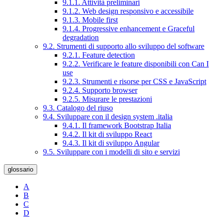
9.1.1. Attività preliminari
9.1.2. Web design responsivo e accessibile
9.1.3. Mobile first
9.1.4. Progressive enhancement e Graceful
degradation
9.2. Strumenti di supporto allo sviluppo del software
9.2.1. Feature detection
9.2.2. Verificare le feature disponibili con Can I
use
9.2.3. Strumenti e risorse per CSS e JavaScript
9.2.4. Supporto browser
9.2.5. Misurare le prestazioni
9.3. Catalogo del riuso
9.4. Sviluppare con il design system .italia
9.4.1. Il framework Bootstrap Italia
9.4.2. Il kit di sviluppo React
9.4.3. Il kit di sviluppo Angular
9.5. Sviluppare con i modelli di sito e servizi
glossario
A
B
C
D