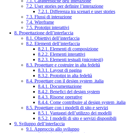
7.1. Caratteristiche dell’interazione
7.2. User stories per definire l’interazione
7.2.1. Differenza tra scenari e user stories
7.3. Flussi di interazione
7.4. Wireframe
7.5. Prototipi interattivi
8. Progettazione dell’interfaccia
8.1. Obiettivi dell’interfaccia
8.2. Elementi dell’interfaccia
8.2.1. Elementi di composizione
8.2.2. Elementi interattivi
8.2.3. Elementi testuali (microtesti)
8.3. Progettare e costruire in alta fedeltà
8.3.1. Layout di pagina
8.3.2. Prototipi in alta fedeltà
8.4. Progettare con il design system .italia
8.4.1. Documentazione
8.4.2. Benefici del design system
8.4.3. Risorse operative
8.4.4. Come contribuire al design system .italia
8.5. Progettare con i modelli di sito e servizi
8.5.1. Vantaggi dell’utilizzo dei modelli
8.5.2. I modelli di sito e servizi disponibili
9. Sviluppo dell’interfaccia
9.1. Approccio allo sviluppo