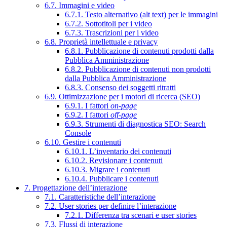
6.7. Immagini e video
6.7.1. Testo alternativo (alt text) per le immagini
6.7.2. Sottotitoli per i video
6.7.3. Trascrizioni per i video
6.8. Proprietà intellettuale e privacy
6.8.1. Pubblicazione di contenuti prodotti dalla
Pubblica Amministrazione
6.8.2. Pubblicazione di contenuti non prodotti
dalla Pubblica Amministrazione
6.8.3. Consenso dei soggetti ritratti
6.9. Ottimizzazione per i motori di ricerca (SEO)
6.9.1. I fattori
on-page
6.9.2. I fattori
off-page
6.9.3. Strumenti di diagnostica SEO: Search
Console
6.10. Gestire i contenuti
6.10.1. L’inventario dei contenuti
6.10.2. Revisionare i contenuti
6.10.3. Migrare i contenuti
6.10.4. Pubblicare i contenuti
7. Progettazione dell’interazione
7.1. Caratteristiche dell’interazione
7.2. User stories per definire l’interazione
7.2.1. Differenza tra scenari e user stories
7.3. Flussi di interazione