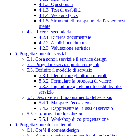
4.1.2. Questionari
4.1.3. Test di usabilità
4.1.4. Web analytics
4.1.5. Strumenti di mappatura dell’esperienza
utente
4.2. Ricerca secondaria
4.2.1. Ricerca documentale
4.2.2. Analisi benchmark
4.2.3. Valutazione euristica
5. Progettazione dei servizi
5.1. Cosa sono i servizi e il service design
5.2. Progettare servizi pubblici digitali
5.3. Definire il modello di servizio
5.3.1. Identificare gli attori coinvolti
5.3.2. Formulare la proposta di valore
5.3.3. Inquadrare gli elementi costitutivi del
servizio
5.4. Descrivere il funzionamento del servizio
5.4.1. Mappare l’ecosistema
5.4.2. Rappresentare i flussi di servizio
5.5. Co-progettare le soluzioni
5.5.1. Workshop di co-progettazione
6. Progettazione dei contenuti
6.1. Cos’è il content design
6.2. Ricerca utente sui contenuti e il linguaggio