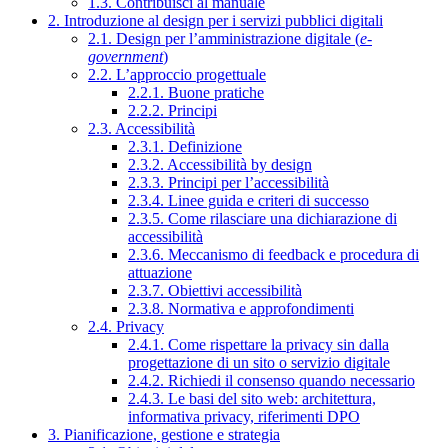
1.3. Contribuisci al manuale
2. Introduzione al design per i servizi pubblici digitali
2.1. Design per l’amministrazione digitale (
e-
government
)
2.2. L’approccio progettuale
2.2.1. Buone pratiche
2.2.2. Principi
2.3. Accessibilità
2.3.1. Definizione
2.3.2. Accessibilità by design
2.3.3. Principi per l’accessibilità
2.3.4. Linee guida e criteri di successo
2.3.5. Come rilasciare una dichiarazione di
accessibilità
2.3.6. Meccanismo di feedback e procedura di
attuazione
2.3.7. Obiettivi accessibilità
2.3.8. Normativa e approfondimenti
2.4. Privacy
2.4.1. Come rispettare la privacy sin dalla
progettazione di un sito o servizio digitale
2.4.2. Richiedi il consenso quando necessario
2.4.3. Le basi del sito web: architettura,
informativa privacy, riferimenti DPO
3. Pianificazione, gestione e strategia