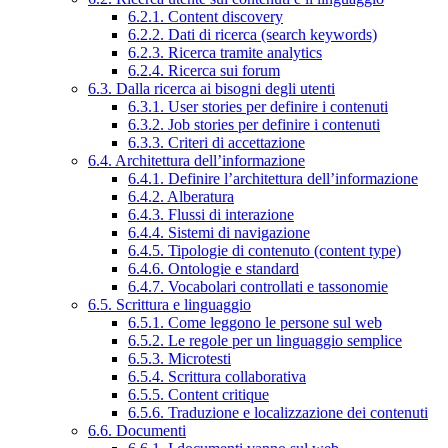
6.2.1. Content discovery
6.2.2. Dati di ricerca (search keywords)
6.2.3. Ricerca tramite analytics
6.2.4. Ricerca sui forum
6.3. Dalla ricerca ai bisogni degli utenti
6.3.1. User stories per definire i contenuti
6.3.2. Job stories per definire i contenuti
6.3.3. Criteri di accettazione
6.4. Architettura dell’informazione
6.4.1. Definire l’architettura dell’informazione
6.4.2. Alberatura
6.4.3. Flussi di interazione
6.4.4. Sistemi di navigazione
6.4.5. Tipologie di contenuto (content type)
6.4.6. Ontologie e standard
6.4.7. Vocabolari controllati e tassonomie
6.5. Scrittura e linguaggio
6.5.1. Come leggono le persone sul web
6.5.2. Le regole per un linguaggio semplice
6.5.3. Microtesti
6.5.4. Scrittura collaborativa
6.5.5. Content critique
6.5.6. Traduzione e localizzazione dei contenuti
6.6. Documenti