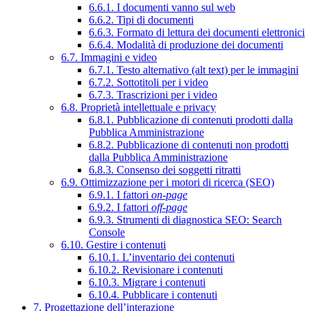
6.6.1. I documenti vanno sul web
6.6.2. Tipi di documenti
6.6.3. Formato di lettura dei documenti elettronici
6.6.4. Modalità di produzione dei documenti
6.7. Immagini e video
6.7.1. Testo alternativo (alt text) per le immagini
6.7.2. Sottotitoli per i video
6.7.3. Trascrizioni per i video
6.8. Proprietà intellettuale e privacy
6.8.1. Pubblicazione di contenuti prodotti dalla
Pubblica Amministrazione
6.8.2. Pubblicazione di contenuti non prodotti
dalla Pubblica Amministrazione
6.8.3. Consenso dei soggetti ritratti
6.9. Ottimizzazione per i motori di ricerca (SEO)
6.9.1. I fattori
on-page
6.9.2. I fattori
off-page
6.9.3. Strumenti di diagnostica SEO: Search
Console
6.10. Gestire i contenuti
6.10.1. L’inventario dei contenuti
6.10.2. Revisionare i contenuti
6.10.3. Migrare i contenuti
6.10.4. Pubblicare i contenuti
7. Progettazione dell’interazione