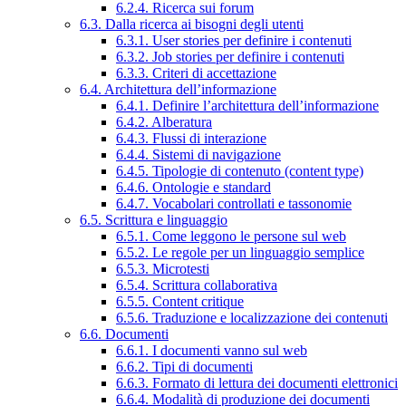
6.2.4. Ricerca sui forum
6.3. Dalla ricerca ai bisogni degli utenti
6.3.1. User stories per definire i contenuti
6.3.2. Job stories per definire i contenuti
6.3.3. Criteri di accettazione
6.4. Architettura dell’informazione
6.4.1. Definire l’architettura dell’informazione
6.4.2. Alberatura
6.4.3. Flussi di interazione
6.4.4. Sistemi di navigazione
6.4.5. Tipologie di contenuto (content type)
6.4.6. Ontologie e standard
6.4.7. Vocabolari controllati e tassonomie
6.5. Scrittura e linguaggio
6.5.1. Come leggono le persone sul web
6.5.2. Le regole per un linguaggio semplice
6.5.3. Microtesti
6.5.4. Scrittura collaborativa
6.5.5. Content critique
6.5.6. Traduzione e localizzazione dei contenuti
6.6. Documenti
6.6.1. I documenti vanno sul web
6.6.2. Tipi di documenti
6.6.3. Formato di lettura dei documenti elettronici
6.6.4. Modalità di produzione dei documenti