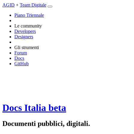
AGID
+
Team Digitale
Piano Triennale
Le community
Developers
Designers
Gli strumenti
Forum
Docs
GitHub
Docs Italia
beta
Documenti pubblici, digitali.