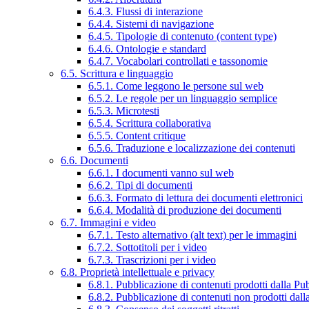
6.4.3. Flussi di interazione
6.4.4. Sistemi di navigazione
6.4.5. Tipologie di contenuto (content type)
6.4.6. Ontologie e standard
6.4.7. Vocabolari controllati e tassonomie
6.5. Scrittura e linguaggio
6.5.1. Come leggono le persone sul web
6.5.2. Le regole per un linguaggio semplice
6.5.3. Microtesti
6.5.4. Scrittura collaborativa
6.5.5. Content critique
6.5.6. Traduzione e localizzazione dei contenuti
6.6. Documenti
6.6.1. I documenti vanno sul web
6.6.2. Tipi di documenti
6.6.3. Formato di lettura dei documenti elettronici
6.6.4. Modalità di produzione dei documenti
6.7. Immagini e video
6.7.1. Testo alternativo (alt text) per le immagini
6.7.2. Sottotitoli per i video
6.7.3. Trascrizioni per i video
6.8. Proprietà intellettuale e privacy
6.8.1. Pubblicazione di contenuti prodotti dalla P
6.8.2. Pubblicazione di contenuti non prodotti dal