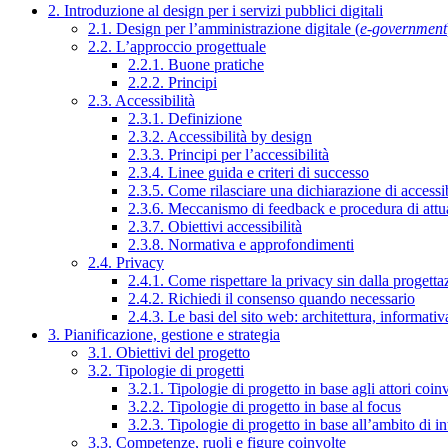
2. Introduzione al design per i servizi pubblici digitali
2.1. Design per l’amministrazione digitale (
e-government
2.2. L’approccio progettuale
2.2.1. Buone pratiche
2.2.2. Principi
2.3. Accessibilità
2.3.1. Definizione
2.3.2. Accessibilità by design
2.3.3. Principi per l’accessibilità
2.3.4. Linee guida e criteri di successo
2.3.5. Come rilasciare una dichiarazione di accessib
2.3.6. Meccanismo di feedback e procedura di attu
2.3.7. Obiettivi accessibilità
2.3.8. Normativa e approfondimenti
2.4. Privacy
2.4.1. Come rispettare la privacy sin dalla progettaz
2.4.2. Richiedi il consenso quando necessario
2.4.3. Le basi del sito web: architettura, informati
3. Pianificazione, gestione e strategia
3.1. Obiettivi del progetto
3.2. Tipologie di progetti
3.2.1. Tipologie di progetto in base agli attori coinv
3.2.2. Tipologie di progetto in base al focus
3.2.3. Tipologie di progetto in base all’ambito di i
3.3. Competenze, ruoli e figure coinvolte