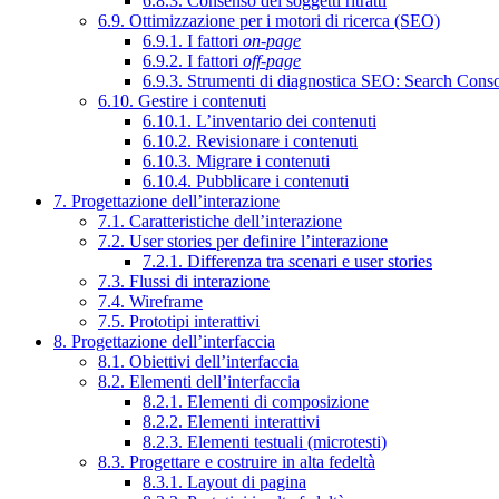
6.8.3. Consenso dei soggetti ritratti
6.9. Ottimizzazione per i motori di ricerca (SEO)
6.9.1. I fattori
on-page
6.9.2. I fattori
off-page
6.9.3. Strumenti di diagnostica SEO: Search Cons
6.10. Gestire i contenuti
6.10.1. L’inventario dei contenuti
6.10.2. Revisionare i contenuti
6.10.3. Migrare i contenuti
6.10.4. Pubblicare i contenuti
7. Progettazione dell’interazione
7.1. Caratteristiche dell’interazione
7.2. User stories per definire l’interazione
7.2.1. Differenza tra scenari e user stories
7.3. Flussi di interazione
7.4. Wireframe
7.5. Prototipi interattivi
8. Progettazione dell’interfaccia
8.1. Obiettivi dell’interfaccia
8.2. Elementi dell’interfaccia
8.2.1. Elementi di composizione
8.2.2. Elementi interattivi
8.2.3. Elementi testuali (microtesti)
8.3. Progettare e costruire in alta fedeltà
8.3.1. Layout di pagina