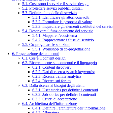
5.1. Cosa sono i servizi e il service design
5.2. Progettare servizi pubblici digitali
5.3. Definire il modello di servizio
5.3.1. Identificare gli attori coinvolti
5.3.2. Formulare la proposta di valore
5.3.3. Inquadrare gli elementi costitutivi del serviz
5.4. Descrivere il funzionamento del servizio
5.4.1. Mappare l’ecosistema
5.4.2. Rappresentare i flussi di servizio
5.5. Co-progettare le soluzioni
5.5.1. Workshop di co-progettazione
6. Progettazione dei contenuti
6.1. Cos’è il content design
6.2. Ricerca utente sui contenuti e il linguaggio
6.2.1. Content discovery
6.2.2. Dati di ricerca (search keywords)
6.2.3. Ricerca tramite analytics
6.2.4. Ricerca sui forum
6.3. Dalla ricerca ai bisogni degli utenti
6.3.1. User stories per definire i contenuti
6.3.2. Job stories per definire i contenuti
6.3.3. Criteri di accettazione
6.4. Architettura dell’informazione
6.4.1. Definire l’architettura dell’informazione
6.4.2. Alberatura