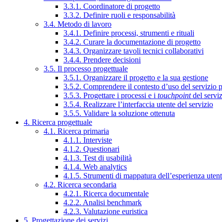
3.3.1. Coordinatore di progetto
3.3.2. Definire ruoli e responsabilità
3.4. Metodo di lavoro
3.4.1. Definire processi, strumenti e rituali
3.4.2. Curare la documentazione di progetto
3.4.3. Organizzare tavoli tecnici collaborativi
3.4.4. Prendere decisioni
3.5. Il processo progettuale
3.5.1. Organizzare il progetto e la sua gestione
3.5.2. Comprendere il contesto d’uso del servizio 
3.5.3. Progettare i processi e i
touchpoint
del servi
3.5.4. Realizzare l’interfaccia utente del servizio
3.5.5. Validare la soluzione ottenuta
4. Ricerca progettuale
4.1. Ricerca primaria
4.1.1. Interviste
4.1.2. Questionari
4.1.3. Test di usabilità
4.1.4. Web analytics
4.1.5. Strumenti di mappatura dell’esperienza uten
4.2. Ricerca secondaria
4.2.1. Ricerca documentale
4.2.2. Analisi benchmark
4.2.3. Valutazione euristica
5. Progettazione dei servizi