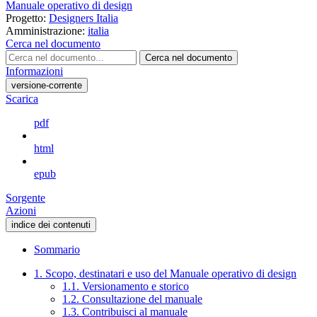
Manuale operativo di design
Progetto:
Designers Italia
Amministrazione:
italia
Cerca nel documento
Cerca nel documento
Informazioni
versione-corrente
Scarica
pdf
html
epub
Sorgente
Azioni
indice dei contenuti
Sommario
1. Scopo, destinatari e uso del Manuale operativo di design
1.1. Versionamento e storico
1.2. Consultazione del manuale
1.3. Contribuisci al manuale