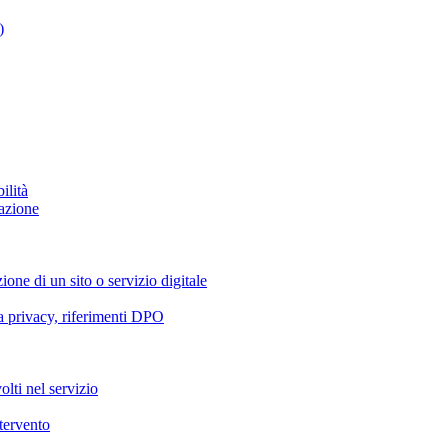
)
ilità
azione
ione di un sito o servizio digitale
va privacy, riferimenti DPO
olti nel servizio
ntervento