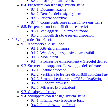
8.3.2. Prototipi in alta fedeltà
8.4. Progettare con il design system .italia
8.4.1. Documentazione
8.4.2. Benefici del design system
8.4.3. Risorse operative
8.4.4. Come contribuire al design system .italia
8.5. Progettare con i modelli di sito e servizi
8.5.1. Vantaggi dell’utilizzo dei modelli
8.5.2. I modelli di sito e servizi disponibili
9. Sviluppo dell’interfaccia
9.1. Approccio allo sviluppo
9.1.1. Attività preliminari
9.1.2. Web design responsivo e accessibile
9.1.3. Mobile first
9.1.4. Progressive enhancement e Graceful degrad
9.2. Strumenti di supporto allo sviluppo del software
9.2.1. Feature detection
9.2.2. Verificare le feature disponibili con Can I us
9.2.3. Strumenti e risorse per CSS e JavaScript
9.2.4. Supporto browser
9.2.5. Misurare le prestazioni
9.3. Catalogo del riuso
9.4. Sviluppare con il design system .italia
9.4.1. Il framework Bootstrap Italia
9.4.2. Il kit di sviluppo React