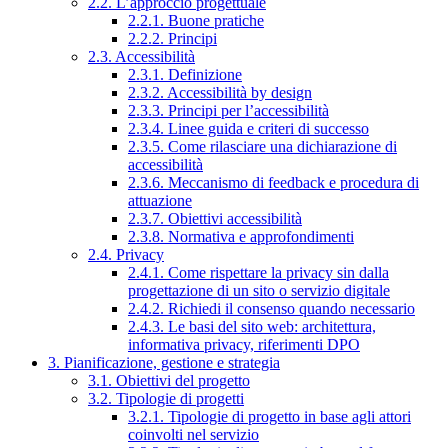
2.2. L’approccio progettuale
2.2.1. Buone pratiche
2.2.2. Principi
2.3. Accessibilità
2.3.1. Definizione
2.3.2. Accessibilità by design
2.3.3. Principi per l’accessibilità
2.3.4. Linee guida e criteri di successo
2.3.5. Come rilasciare una dichiarazione di
accessibilità
2.3.6. Meccanismo di feedback e procedura di
attuazione
2.3.7. Obiettivi accessibilità
2.3.8. Normativa e approfondimenti
2.4. Privacy
2.4.1. Come rispettare la privacy sin dalla
progettazione di un sito o servizio digitale
2.4.2. Richiedi il consenso quando necessario
2.4.3. Le basi del sito web: architettura,
informativa privacy, riferimenti DPO
3. Pianificazione, gestione e strategia
3.1. Obiettivi del progetto
3.2. Tipologie di progetti
3.2.1. Tipologie di progetto in base agli attori
coinvolti nel servizio