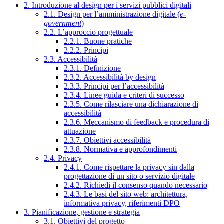
2. Introduzione al design per i servizi pubblici digitali
2.1. Design per l’amministrazione digitale (
e-
government
)
2.2. L’approccio progettuale
2.2.1. Buone pratiche
2.2.2. Principi
2.3. Accessibilità
2.3.1. Definizione
2.3.2. Accessibilità by design
2.3.3. Principi per l’accessibilità
2.3.4. Linee guida e criteri di successo
2.3.5. Come rilasciare una dichiarazione di
accessibilità
2.3.6. Meccanismo di feedback e procedura di
attuazione
2.3.7. Obiettivi accessibilità
2.3.8. Normativa e approfondimenti
2.4. Privacy
2.4.1. Come rispettare la privacy sin dalla
progettazione di un sito o servizio digitale
2.4.2. Richiedi il consenso quando necessario
2.4.3. Le basi del sito web: architettura,
informativa privacy, riferimenti DPO
3. Pianificazione, gestione e strategia
3.1. Obiettivi del progetto