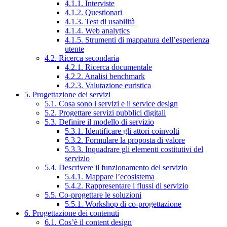
4.1.1. Interviste
4.1.2. Questionari
4.1.3. Test di usabilità
4.1.4. Web analytics
4.1.5. Strumenti di mappatura dell’esperienza
utente
4.2. Ricerca secondaria
4.2.1. Ricerca documentale
4.2.2. Analisi benchmark
4.2.3. Valutazione euristica
5. Progettazione dei servizi
5.1. Cosa sono i servizi e il service design
5.2. Progettare servizi pubblici digitali
5.3. Definire il modello di servizio
5.3.1. Identificare gli attori coinvolti
5.3.2. Formulare la proposta di valore
5.3.3. Inquadrare gli elementi costitutivi del
servizio
5.4. Descrivere il funzionamento del servizio
5.4.1. Mappare l’ecosistema
5.4.2. Rappresentare i flussi di servizio
5.5. Co-progettare le soluzioni
5.5.1. Workshop di co-progettazione
6. Progettazione dei contenuti
6.1. Cos’è il content design