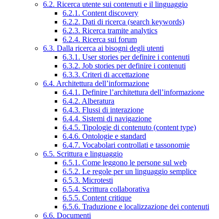
6.2. Ricerca utente sui contenuti e il linguaggio
6.2.1. Content discovery
6.2.2. Dati di ricerca (search keywords)
6.2.3. Ricerca tramite analytics
6.2.4. Ricerca sui forum
6.3. Dalla ricerca ai bisogni degli utenti
6.3.1. User stories per definire i contenuti
6.3.2. Job stories per definire i contenuti
6.3.3. Criteri di accettazione
6.4. Architettura dell’informazione
6.4.1. Definire l’architettura dell’informazione
6.4.2. Alberatura
6.4.3. Flussi di interazione
6.4.4. Sistemi di navigazione
6.4.5. Tipologie di contenuto (content type)
6.4.6. Ontologie e standard
6.4.7. Vocabolari controllati e tassonomie
6.5. Scrittura e linguaggio
6.5.1. Come leggono le persone sul web
6.5.2. Le regole per un linguaggio semplice
6.5.3. Microtesti
6.5.4. Scrittura collaborativa
6.5.5. Content critique
6.5.6. Traduzione e localizzazione dei contenuti
6.6. Documenti