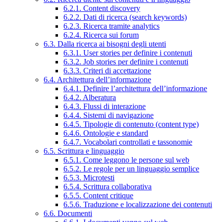
6.2.1. Content discovery
6.2.2. Dati di ricerca (search keywords)
6.2.3. Ricerca tramite analytics
6.2.4. Ricerca sui forum
6.3. Dalla ricerca ai bisogni degli utenti
6.3.1. User stories per definire i contenuti
6.3.2. Job stories per definire i contenuti
6.3.3. Criteri di accettazione
6.4. Architettura dell’informazione
6.4.1. Definire l’architettura dell’informazione
6.4.2. Alberatura
6.4.3. Flussi di interazione
6.4.4. Sistemi di navigazione
6.4.5. Tipologie di contenuto (content type)
6.4.6. Ontologie e standard
6.4.7. Vocabolari controllati e tassonomie
6.5. Scrittura e linguaggio
6.5.1. Come leggono le persone sul web
6.5.2. Le regole per un linguaggio semplice
6.5.3. Microtesti
6.5.4. Scrittura collaborativa
6.5.5. Content critique
6.5.6. Traduzione e localizzazione dei contenuti
6.6. Documenti