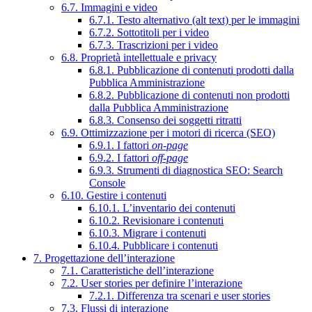
6.7. Immagini e video
6.7.1. Testo alternativo (alt text) per le immagini
6.7.2. Sottotitoli per i video
6.7.3. Trascrizioni per i video
6.8. Proprietà intellettuale e privacy
6.8.1. Pubblicazione di contenuti prodotti dalla
Pubblica Amministrazione
6.8.2. Pubblicazione di contenuti non prodotti
dalla Pubblica Amministrazione
6.8.3. Consenso dei soggetti ritratti
6.9. Ottimizzazione per i motori di ricerca (SEO)
6.9.1. I fattori
on-page
6.9.2. I fattori
off-page
6.9.3. Strumenti di diagnostica SEO: Search
Console
6.10. Gestire i contenuti
6.10.1. L’inventario dei contenuti
6.10.2. Revisionare i contenuti
6.10.3. Migrare i contenuti
6.10.4. Pubblicare i contenuti
7. Progettazione dell’interazione
7.1. Caratteristiche dell’interazione
7.2. User stories per definire l’interazione
7.2.1. Differenza tra scenari e user stories
7.3. Flussi di interazione