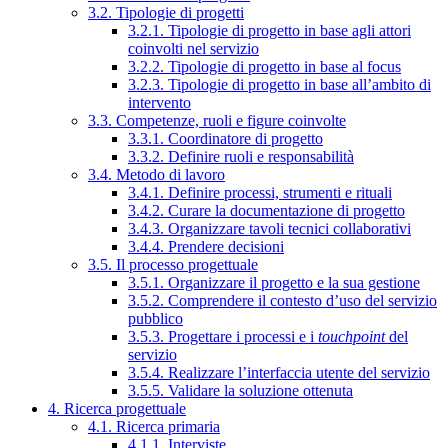
3.2. Tipologie di progetti
3.2.1. Tipologie di progetto in base agli attori
coinvolti nel servizio
3.2.2. Tipologie di progetto in base al focus
3.2.3. Tipologie di progetto in base all’ambito di
intervento
3.3. Competenze, ruoli e figure coinvolte
3.3.1. Coordinatore di progetto
3.3.2. Definire ruoli e responsabilità
3.4. Metodo di lavoro
3.4.1. Definire processi, strumenti e rituali
3.4.2. Curare la documentazione di progetto
3.4.3. Organizzare tavoli tecnici collaborativi
3.4.4. Prendere decisioni
3.5. Il processo progettuale
3.5.1. Organizzare il progetto e la sua gestione
3.5.2. Comprendere il contesto d’uso del servizio
pubblico
3.5.3. Progettare i processi e i
touchpoint
del
servizio
3.5.4. Realizzare l’interfaccia utente del servizio
3.5.5. Validare la soluzione ottenuta
4. Ricerca progettuale
4.1. Ricerca primaria
4.1.1. Interviste