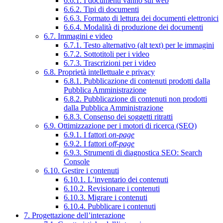
6.6.1. I documenti vanno sul web
6.6.2. Tipi di documenti
6.6.3. Formato di lettura dei documenti elettronici
6.6.4. Modalità di produzione dei documenti
6.7. Immagini e video
6.7.1. Testo alternativo (alt text) per le immagini
6.7.2. Sottotitoli per i video
6.7.3. Trascrizioni per i video
6.8. Proprietà intellettuale e privacy
6.8.1. Pubblicazione di contenuti prodotti dalla
Pubblica Amministrazione
6.8.2. Pubblicazione di contenuti non prodotti
dalla Pubblica Amministrazione
6.8.3. Consenso dei soggetti ritratti
6.9. Ottimizzazione per i motori di ricerca (SEO)
6.9.1. I fattori
on-page
6.9.2. I fattori
off-page
6.9.3. Strumenti di diagnostica SEO: Search
Console
6.10. Gestire i contenuti
6.10.1. L’inventario dei contenuti
6.10.2. Revisionare i contenuti
6.10.3. Migrare i contenuti
6.10.4. Pubblicare i contenuti
7. Progettazione dell’interazione