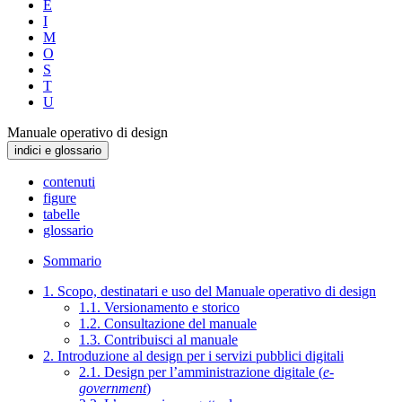
E
I
M
O
S
T
U
Manuale operativo di design
indici e glossario
contenuti
figure
tabelle
glossario
Sommario
1. Scopo, destinatari e uso del Manuale operativo di design
1.1. Versionamento e storico
1.2. Consultazione del manuale
1.3. Contribuisci al manuale
2. Introduzione al design per i servizi pubblici digitali
2.1. Design per l’amministrazione digitale (
e-
government
)