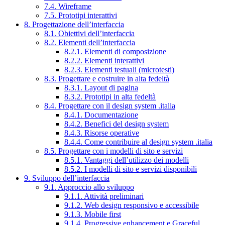
7.4. Wireframe
7.5. Prototipi interattivi
8. Progettazione dell’interfaccia
8.1. Obiettivi dell’interfaccia
8.2. Elementi dell’interfaccia
8.2.1. Elementi di composizione
8.2.2. Elementi interattivi
8.2.3. Elementi testuali (microtesti)
8.3. Progettare e costruire in alta fedeltà
8.3.1. Layout di pagina
8.3.2. Prototipi in alta fedeltà
8.4. Progettare con il design system .italia
8.4.1. Documentazione
8.4.2. Benefici del design system
8.4.3. Risorse operative
8.4.4. Come contribuire al design system .italia
8.5. Progettare con i modelli di sito e servizi
8.5.1. Vantaggi dell’utilizzo dei modelli
8.5.2. I modelli di sito e servizi disponibili
9. Sviluppo dell’interfaccia
9.1. Approccio allo sviluppo
9.1.1. Attività preliminari
9.1.2. Web design responsivo e accessibile
9.1.3. Mobile first
9.1.4. Progressive enhancement e Graceful