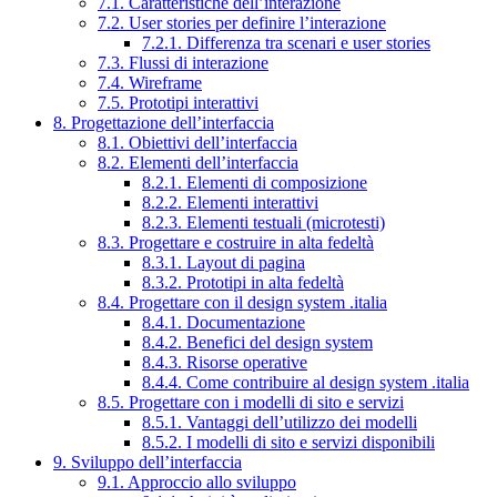
7.1. Caratteristiche dell’interazione
7.2. User stories per definire l’interazione
7.2.1. Differenza tra scenari e user stories
7.3. Flussi di interazione
7.4. Wireframe
7.5. Prototipi interattivi
8. Progettazione dell’interfaccia
8.1. Obiettivi dell’interfaccia
8.2. Elementi dell’interfaccia
8.2.1. Elementi di composizione
8.2.2. Elementi interattivi
8.2.3. Elementi testuali (microtesti)
8.3. Progettare e costruire in alta fedeltà
8.3.1. Layout di pagina
8.3.2. Prototipi in alta fedeltà
8.4. Progettare con il design system .italia
8.4.1. Documentazione
8.4.2. Benefici del design system
8.4.3. Risorse operative
8.4.4. Come contribuire al design system .italia
8.5. Progettare con i modelli di sito e servizi
8.5.1. Vantaggi dell’utilizzo dei modelli
8.5.2. I modelli di sito e servizi disponibili
9. Sviluppo dell’interfaccia
9.1. Approccio allo sviluppo