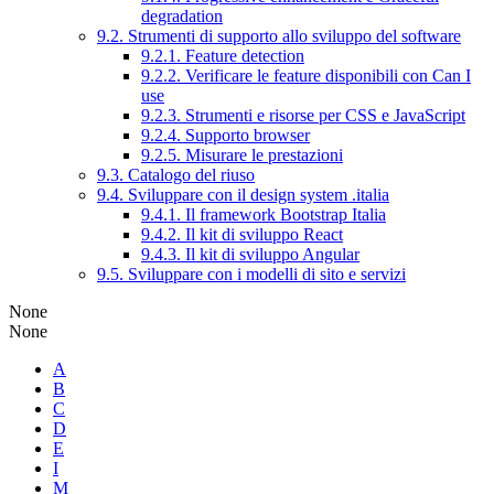
degradation
9.2. Strumenti di supporto allo sviluppo del software
9.2.1. Feature detection
9.2.2. Verificare le feature disponibili con Can I
use
9.2.3. Strumenti e risorse per CSS e JavaScript
9.2.4. Supporto browser
9.2.5. Misurare le prestazioni
9.3. Catalogo del riuso
9.4. Sviluppare con il design system .italia
9.4.1. Il framework Bootstrap Italia
9.4.2. Il kit di sviluppo React
9.4.3. Il kit di sviluppo Angular
9.5. Sviluppare con i modelli di sito e servizi
None
None
A
B
C
D
E
I
M