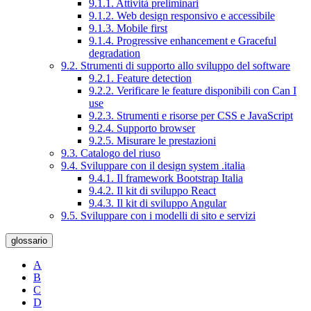
9.1.1. Attività preliminari
9.1.2. Web design responsivo e accessibile
9.1.3. Mobile first
9.1.4. Progressive enhancement e Graceful
degradation
9.2. Strumenti di supporto allo sviluppo del software
9.2.1. Feature detection
9.2.2. Verificare le feature disponibili con Can I
use
9.2.3. Strumenti e risorse per CSS e JavaScript
9.2.4. Supporto browser
9.2.5. Misurare le prestazioni
9.3. Catalogo del riuso
9.4. Sviluppare con il design system .italia
9.4.1. Il framework Bootstrap Italia
9.4.2. Il kit di sviluppo React
9.4.3. Il kit di sviluppo Angular
9.5. Sviluppare con i modelli di sito e servizi
glossario
A
B
C
D