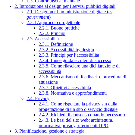
1.3. Contribuisci al manuale
2. Introduzione al design per i servizi pubblici digitali
2.1. Design per l’amministrazione digitale (
e-
government
)
2.2. L’approccio progettuale
2.2.1. Buone pratiche
2.2.2. Principi
2.3. Accessibilità
2.3.1. Definizione
2.3.2. Accessibilità by design
2.3.3. Principi per l’accessibilità
2.3.4. Linee guida e criteri di successo
2.3.5. Come rilasciare una dichiarazione di
accessibilità
2.3.6. Meccanismo di feedback e procedura di
attuazione
2.3.7. Obiettivi accessibilità
2.3.8. Normativa e approfondimenti
2.4. Privacy
2.4.1. Come rispettare la privacy sin dalla
progettazione di un sito o servizio digitale
2.4.2. Richiedi il consenso quando necessario
2.4.3. Le basi del sito web: architettura,
informativa privacy, riferimenti DPO
3. Pianificazione, gestione e strategia