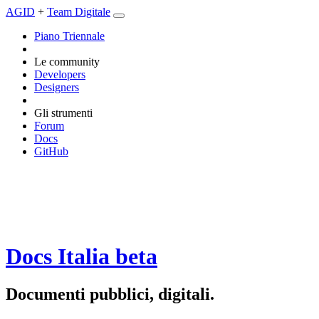
AGID
+
Team Digitale
Piano Triennale
Le community
Developers
Designers
Gli strumenti
Forum
Docs
GitHub
Docs Italia
beta
Documenti pubblici, digitali.