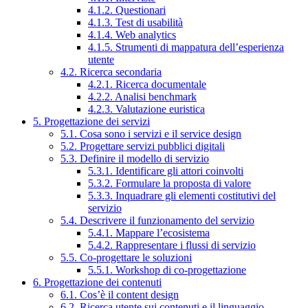
4.1.2. Questionari
4.1.3. Test di usabilità
4.1.4. Web analytics
4.1.5. Strumenti di mappatura dell’esperienza
utente
4.2. Ricerca secondaria
4.2.1. Ricerca documentale
4.2.2. Analisi benchmark
4.2.3. Valutazione euristica
5. Progettazione dei servizi
5.1. Cosa sono i servizi e il service design
5.2. Progettare servizi pubblici digitali
5.3. Definire il modello di servizio
5.3.1. Identificare gli attori coinvolti
5.3.2. Formulare la proposta di valore
5.3.3. Inquadrare gli elementi costitutivi del
servizio
5.4. Descrivere il funzionamento del servizio
5.4.1. Mappare l’ecosistema
5.4.2. Rappresentare i flussi di servizio
5.5. Co-progettare le soluzioni
5.5.1. Workshop di co-progettazione
6. Progettazione dei contenuti
6.1. Cos’è il content design
6.2. Ricerca utente sui contenuti e il linguaggio