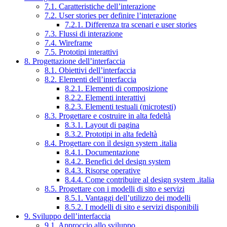
7.1. Caratteristiche dell’interazione
7.2. User stories per definire l’interazione
7.2.1. Differenza tra scenari e user stories
7.3. Flussi di interazione
7.4. Wireframe
7.5. Prototipi interattivi
8. Progettazione dell’interfaccia
8.1. Obiettivi dell’interfaccia
8.2. Elementi dell’interfaccia
8.2.1. Elementi di composizione
8.2.2. Elementi interattivi
8.2.3. Elementi testuali (microtesti)
8.3. Progettare e costruire in alta fedeltà
8.3.1. Layout di pagina
8.3.2. Prototipi in alta fedeltà
8.4. Progettare con il design system .italia
8.4.1. Documentazione
8.4.2. Benefici del design system
8.4.3. Risorse operative
8.4.4. Come contribuire al design system .italia
8.5. Progettare con i modelli di sito e servizi
8.5.1. Vantaggi dell’utilizzo dei modelli
8.5.2. I modelli di sito e servizi disponibili
9. Sviluppo dell’interfaccia
9.1. Approccio allo sviluppo