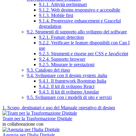
9.1.1. Attività preliminari
9.1.2. Web design responsivo e accessibile
9.1.3. Mobile first
9.1.4. Progressive enhancement e Graceful
degradation
9.2. Strumenti di supporto allo sviluppo del software
9.2.1. Feature detection
9.2.2. Verificare le feature disponibili con Can I
use
9.2.3. Strumenti e risorse per CSS e JavaScript
9.2.4. Supporto browser
9.2.5. Misurare le prestazioni
9.3. Catalogo del riuso
9.4. Sviluppare con il design system .italia
9.4.1. Il framework Bootstrap Italia
9.4.2. Il kit di sviluppo React
9.4.3. Il kit di sviluppo Angular
9.5. Sviluppare con i modelli di sito e servizi
1. Scopo, destinatari e uso del Manuale operativo di design
Team per la Trasformazione Digitale
in collaborazione con
Agenzia per l'Italia Digitale