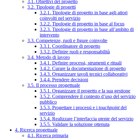
3.1. Obiettivi del progetto
3.2. Tipologie di progetti
3.2.1. Tipologie di progetto in base agli attori
coinvolti nel servizio
3.2.2. Tipologie di progetto in base al focus
3.2.3. Tipologie di progetto in base all’ambito di
intervento
3.3. Competenze, ruoli e figure coinvolte
3.3.1. Coordinatore di progetto
3.3.2. Definire ruoli e responsabilità
3.4. Metodo di lavoro
3.4.1. Definire processi, strumenti e rituali
3.4.2. Curare la documentazione di progetto
3.4.3. Organizzare tavoli tecnici collaborativi
3.4.4. Prendere decisioni
3.5. Il processo progettuale
3.5.1. Organizzare il progetto e la sua gestione
3.5.2. Comprendere il contesto d’uso del servizio
pubblico
3.5.3. Progettare i processi e i
touchpoint
del
servizio
3.5.4. Realizzare l’interfaccia utente del servizio
3.5.5. Validare la soluzione ottenuta
4. Ricerca progettuale
4.1. Ricerca primaria