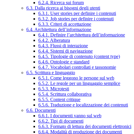
6.2.4. Ricerca sui forum
6.3. Dalla ricerca ai bisogni degli utenti
6.3.1. User stories per definire i contenuti
6.3.2. Job stories per definire i contenuti
6.3.3. Criteri di accettazione
6.4. Architettura dell’informazione
6.4.1. Definire l’architettura dell’informazione
6.4.2. Alberatura
6.4.3. Flussi di interazione
6.4.4. Sistemi di navigazione
6.4.5. Tipologie di contenuto (content type)
6.4.6. Ontologie e standard
6.4.7. Vocabolari controllati e tassonomie
6.5. Scrittura e linguaggio
6.5.1. Come leggono le persone sul web
6.5.2. Le regole per un linguaggio semplice
6.5.3. Microtesti
6.5.4. Scrittura collaborativa
6.5.5. Content critique
6.5.6. Traduzione e localizzazione dei contenuti
6.6. Documenti
6.6.1. I documenti vanno sul web
6.6.2. Tipi di documenti
6.6.3. Formato di lettura dei documenti elettronici
6.6.4. Modalità di produzione dei documenti