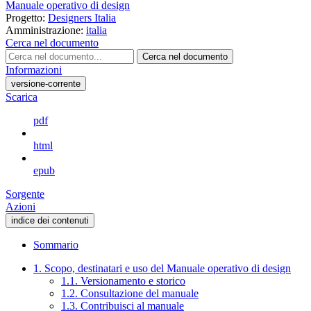
Manuale operativo di design
Progetto:
Designers Italia
Amministrazione:
italia
Cerca nel documento
Cerca nel documento
Informazioni
versione-corrente
Scarica
pdf
html
epub
Sorgente
Azioni
indice dei contenuti
Sommario
1. Scopo, destinatari e uso del Manuale operativo di design
1.1. Versionamento e storico
1.2. Consultazione del manuale
1.3. Contribuisci al manuale