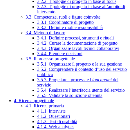
3.2.2. Tipologie di progetto in base al focus
3.2.3. Tipologie di progetto in base all’ambito di
intervento
3.3. Competenze, ruoli e figure coinvolte
3.3.1. Coordinatore di progetto
3.3.2. Definire ruoli e responsabilità
3.4. Metodo di lavoro
3.4.1. Definire processi, strumenti e rituali
3.4.2. Curare la documentazione di progetto
3.4.3. Organizzare tavoli tecnici collaborativi
3.4.4. Prendere decisioni
3.5. Il processo progettuale
3.5.1. Organizzare il progetto e la sua gestione
3.5.2. Comprendere il contesto d’uso del servizio
pubblico
3.5.3. Progettare i processi e i
touchpoint
del
servizio
3.5.4. Realizzare l’interfaccia utente del servizio
3.5.5. Validare la soluzione ottenuta
4. Ricerca progettuale
4.1. Ricerca primaria
4.1.1. Interviste
4.1.2. Questionari
4.1.3. Test di usabilità
4.1.4. Web analytics