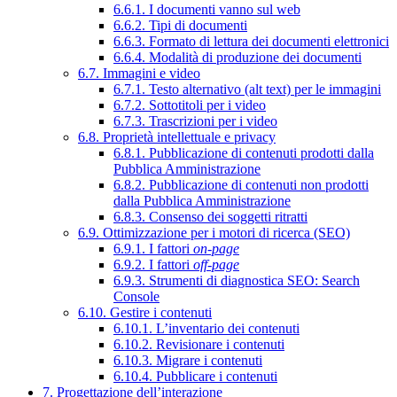
6.6.1. I documenti vanno sul web
6.6.2. Tipi di documenti
6.6.3. Formato di lettura dei documenti elettronici
6.6.4. Modalità di produzione dei documenti
6.7. Immagini e video
6.7.1. Testo alternativo (alt text) per le immagini
6.7.2. Sottotitoli per i video
6.7.3. Trascrizioni per i video
6.8. Proprietà intellettuale e privacy
6.8.1. Pubblicazione di contenuti prodotti dalla
Pubblica Amministrazione
6.8.2. Pubblicazione di contenuti non prodotti
dalla Pubblica Amministrazione
6.8.3. Consenso dei soggetti ritratti
6.9. Ottimizzazione per i motori di ricerca (SEO)
6.9.1. I fattori
on-page
6.9.2. I fattori
off-page
6.9.3. Strumenti di diagnostica SEO: Search
Console
6.10. Gestire i contenuti
6.10.1. L’inventario dei contenuti
6.10.2. Revisionare i contenuti
6.10.3. Migrare i contenuti
6.10.4. Pubblicare i contenuti
7. Progettazione dell’interazione