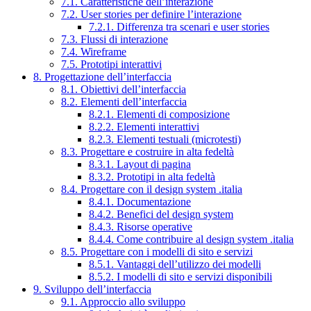
7.1. Caratteristiche dell’interazione
7.2. User stories per definire l’interazione
7.2.1. Differenza tra scenari e user stories
7.3. Flussi di interazione
7.4. Wireframe
7.5. Prototipi interattivi
8. Progettazione dell’interfaccia
8.1. Obiettivi dell’interfaccia
8.2. Elementi dell’interfaccia
8.2.1. Elementi di composizione
8.2.2. Elementi interattivi
8.2.3. Elementi testuali (microtesti)
8.3. Progettare e costruire in alta fedeltà
8.3.1. Layout di pagina
8.3.2. Prototipi in alta fedeltà
8.4. Progettare con il design system .italia
8.4.1. Documentazione
8.4.2. Benefici del design system
8.4.3. Risorse operative
8.4.4. Come contribuire al design system .italia
8.5. Progettare con i modelli di sito e servizi
8.5.1. Vantaggi dell’utilizzo dei modelli
8.5.2. I modelli di sito e servizi disponibili
9. Sviluppo dell’interfaccia
9.1. Approccio allo sviluppo