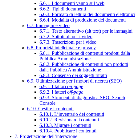
6.6.1. I documenti vanno sul web
6.6.2. Tipi di documenti
6.6.3. Formato di lettura dei documenti elettronici
6.6.4. Modalità di produzione dei documenti
6.7. Immagini e video
6.7.1. Testo alternativo (alt text) per le immagini
6.7.2. Sottotitoli per i video
6.7.3. Trascrizioni per i video
6.8. Proprietà intellettuale e privacy
6.8.1. Pubblicazione di contenuti prodotti dalla
Pubblica Amministrazione
6.8.2. Pubblicazione di contenuti non prodotti
dalla Pubblica Amministrazione
6.8.3. Consenso dei soggetti ritratti
6.9. Ottimizzazione per i motori di ricerca (SEO)
6.9.1. I fattori
on-page
6.9.2. I fattori
off-page
6.9.3. Strumenti di diagnostica SEO: Search
Console
6.10. Gestire i contenuti
6.10.1. L’inventario dei contenuti
6.10.2. Revisionare i contenuti
6.10.3. Migrare i contenuti
6.10.4. Pubblicare i contenuti
7. Progettazione dell’interazione