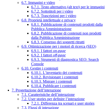
6.7. Immagini e video
6.7.1. Testo alternativo (alt text) per le immagini
6.7.2. Sottotitoli per i video
6.7.3. Trascrizioni per i video
6.8. Proprietà intellettuale e privacy
6.8.1. Pubblicazione di contenuti prodotti dalla
Pubblica Amministrazione
6.8.2. Pubblicazione di contenuti non prodotti
dalla Pubblica Amministrazione
6.8.3. Consenso dei soggetti ritratti
6.9. Ottimizzazione per i motori di ricerca (SEO)
6.9.1. I fattori
on-page
6.9.2. I fattori
off-page
6.9.3. Strumenti di diagnostica SEO: Search
Console
6.10. Gestire i contenuti
6.10.1. L’inventario dei contenuti
6.10.2. Revisionare i contenuti
6.10.3. Migrare i contenuti
6.10.4. Pubblicare i contenuti
7. Progettazione dell’interazione
7.1. Caratteristiche dell’interazione
7.2. User stories per definire l’interazione
7.2.1. Differenza tra scenari e user stories
7.3. Flussi di interazione