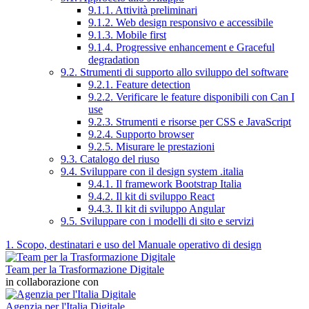
9.1.1. Attività preliminari
9.1.2. Web design responsivo e accessibile
9.1.3. Mobile first
9.1.4. Progressive enhancement e Graceful
degradation
9.2. Strumenti di supporto allo sviluppo del software
9.2.1. Feature detection
9.2.2. Verificare le feature disponibili con Can I
use
9.2.3. Strumenti e risorse per CSS e JavaScript
9.2.4. Supporto browser
9.2.5. Misurare le prestazioni
9.3. Catalogo del riuso
9.4. Sviluppare con il design system .italia
9.4.1. Il framework Bootstrap Italia
9.4.2. Il kit di sviluppo React
9.4.3. Il kit di sviluppo Angular
9.5. Sviluppare con i modelli di sito e servizi
1. Scopo, destinatari e uso del Manuale operativo di design
Team per la Trasformazione Digitale
in collaborazione con
Agenzia per l'Italia Digitale