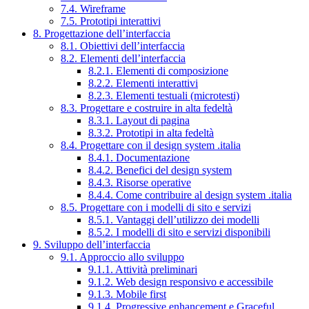
7.4. Wireframe
7.5. Prototipi interattivi
8. Progettazione dell’interfaccia
8.1. Obiettivi dell’interfaccia
8.2. Elementi dell’interfaccia
8.2.1. Elementi di composizione
8.2.2. Elementi interattivi
8.2.3. Elementi testuali (microtesti)
8.3. Progettare e costruire in alta fedeltà
8.3.1. Layout di pagina
8.3.2. Prototipi in alta fedeltà
8.4. Progettare con il design system .italia
8.4.1. Documentazione
8.4.2. Benefici del design system
8.4.3. Risorse operative
8.4.4. Come contribuire al design system .italia
8.5. Progettare con i modelli di sito e servizi
8.5.1. Vantaggi dell’utilizzo dei modelli
8.5.2. I modelli di sito e servizi disponibili
9. Sviluppo dell’interfaccia
9.1. Approccio allo sviluppo
9.1.1. Attività preliminari
9.1.2. Web design responsivo e accessibile
9.1.3. Mobile first
9.1.4. Progressive enhancement e Graceful