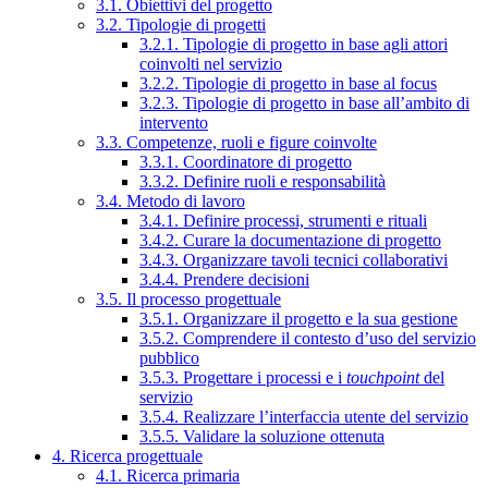
3.1. Obiettivi del progetto
3.2. Tipologie di progetti
3.2.1. Tipologie di progetto in base agli attori
coinvolti nel servizio
3.2.2. Tipologie di progetto in base al focus
3.2.3. Tipologie di progetto in base all’ambito di
intervento
3.3. Competenze, ruoli e figure coinvolte
3.3.1. Coordinatore di progetto
3.3.2. Definire ruoli e responsabilità
3.4. Metodo di lavoro
3.4.1. Definire processi, strumenti e rituali
3.4.2. Curare la documentazione di progetto
3.4.3. Organizzare tavoli tecnici collaborativi
3.4.4. Prendere decisioni
3.5. Il processo progettuale
3.5.1. Organizzare il progetto e la sua gestione
3.5.2. Comprendere il contesto d’uso del servizio
pubblico
3.5.3. Progettare i processi e i
touchpoint
del
servizio
3.5.4. Realizzare l’interfaccia utente del servizio
3.5.5. Validare la soluzione ottenuta
4. Ricerca progettuale
4.1. Ricerca primaria