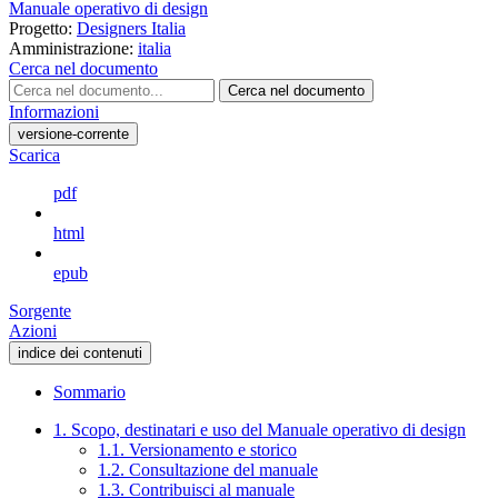
Manuale operativo di design
Progetto:
Designers Italia
Amministrazione:
italia
Cerca nel documento
Cerca nel documento
Informazioni
versione-corrente
Scarica
pdf
html
epub
Sorgente
Azioni
indice dei contenuti
Sommario
1. Scopo, destinatari e uso del Manuale operativo di design
1.1. Versionamento e storico
1.2. Consultazione del manuale
1.3. Contribuisci al manuale