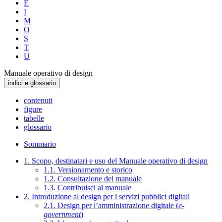
E
I
M
O
S
T
U
Manuale operativo di design
indici e glossario
contenuti
figure
tabelle
glossario
Sommario
1. Scopo, destinatari e uso del Manuale operativo di design
1.1. Versionamento e storico
1.2. Consultazione del manuale
1.3. Contribuisci al manuale
2. Introduzione al design per i servizi pubblici digitali
2.1. Design per l’amministrazione digitale (
e-
government
)