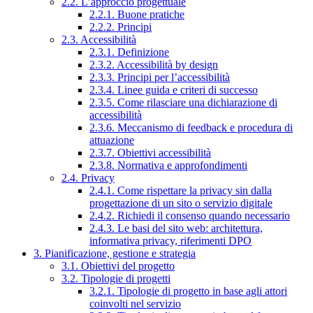
2.2. L’approccio progettuale
2.2.1. Buone pratiche
2.2.2. Principi
2.3. Accessibilità
2.3.1. Definizione
2.3.2. Accessibilità by design
2.3.3. Principi per l’accessibilità
2.3.4. Linee guida e criteri di successo
2.3.5. Come rilasciare una dichiarazione di
accessibilità
2.3.6. Meccanismo di feedback e procedura di
attuazione
2.3.7. Obiettivi accessibilità
2.3.8. Normativa e approfondimenti
2.4. Privacy
2.4.1. Come rispettare la privacy sin dalla
progettazione di un sito o servizio digitale
2.4.2. Richiedi il consenso quando necessario
2.4.3. Le basi del sito web: architettura,
informativa privacy, riferimenti DPO
3. Pianificazione, gestione e strategia
3.1. Obiettivi del progetto
3.2. Tipologie di progetti
3.2.1. Tipologie di progetto in base agli attori
coinvolti nel servizio