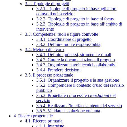
3.2. Tipologie di progetti
3.2.1. Tipologie di progetto in base agli attori
coinvolti nel servizio
3.2.2. Tipologie di progetto in base al focus
3.2.3. Tipologie di progetto in base all’ambito di
intervento
3.3. Competenze, ruoli e figure coinvolte
3.3.1. Coordinatore di progetto
3.3.2. Definire ruoli e responsabilità
3.4. Metodo di lavoro
3.4.1. Definire processi, strumenti e rituali
3.4.2. Curare la documentazione di progetto
3.4.3. Organizzare tavoli tecnici collaborativi
3.4.4. Prendere decisioni
3.5. Il processo progettuale
3.5.1. Organizzare il progetto e la sua gestione
3.5.2. Comprendere il contesto d’uso del servizio
pubblico
3.5.3. Progettare i processi e i
touchpoint
del
servizio
3.5.4. Realizzare l’interfaccia utente del servizio
3.5.5. Validare la soluzione ottenuta
4. Ricerca progettuale
4.1. Ricerca primaria
4.1.1. Interviste