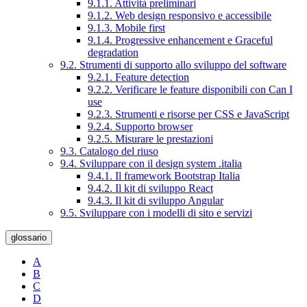
9.1.1. Attività preliminari
9.1.2. Web design responsivo e accessibile
9.1.3. Mobile first
9.1.4. Progressive enhancement e Graceful
degradation
9.2. Strumenti di supporto allo sviluppo del software
9.2.1. Feature detection
9.2.2. Verificare le feature disponibili con Can I
use
9.2.3. Strumenti e risorse per CSS e JavaScript
9.2.4. Supporto browser
9.2.5. Misurare le prestazioni
9.3. Catalogo del riuso
9.4. Sviluppare con il design system .italia
9.4.1. Il framework Bootstrap Italia
9.4.2. Il kit di sviluppo React
9.4.3. Il kit di sviluppo Angular
9.5. Sviluppare con i modelli di sito e servizi
glossario
A
B
C
D