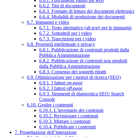
6.6.1. I documenti vanno sul web
6.6.2. Tipi di documenti
6.6.3. Formato di lettura dei documenti elettronici
6.6.4. Modalità di produzione dei documenti
6.7. Immagini e video
6.7.1. Testo alternativo (alt text) per le immagini
6.7.2. Sottotitoli per i video
6.7.3. Trascrizioni per i video
6.8. Proprietà intellettuale e privacy
6.8.1. Pubblicazione di contenuti prodotti dalla
Pubblica Amministrazione
6.8.2. Pubblicazione di contenuti non prodotti
dalla Pubblica Amministrazione
6.8.3. Consenso dei soggetti ritratti
6.9. Ottimizzazione per i motori di ricerca (SEO)
6.9.1. I fattori
on-page
6.9.2. I fattori
off-page
6.9.3. Strumenti di diagnostica SEO: Search
Console
6.10. Gestire i contenuti
6.10.1. L’inventario dei contenuti
6.10.2. Revisionare i contenuti
6.10.3. Migrare i contenuti
6.10.4. Pubblicare i contenuti
7. Progettazione dell’interazione