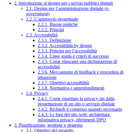
2. Introduzione al design per i servizi pubblici digitali
2.1. Design per l’amministrazione digitale (
e-
government
)
2.2. L’approccio progettuale
2.2.1. Buone pratiche
2.2.2. Principi
2.3. Accessibilità
2.3.1. Definizione
2.3.2. Accessibilità by design
2.3.3. Principi per l’accessibilità
2.3.4. Linee guida e criteri di successo
2.3.5. Come rilasciare una dichiarazione di
accessibilità
2.3.6. Meccanismo di feedback e procedura di
attuazione
2.3.7. Obiettivi accessibilità
2.3.8. Normativa e approfondimenti
2.4. Privacy
2.4.1. Come rispettare la privacy sin dalla
progettazione di un sito o servizio digitale
2.4.2. Richiedi il consenso quando necessario
2.4.3. Le basi del sito web: architettura,
informativa privacy, riferimenti DPO
3. Pianificazione, gestione e strategia
3.1. Obiettivi del progetto