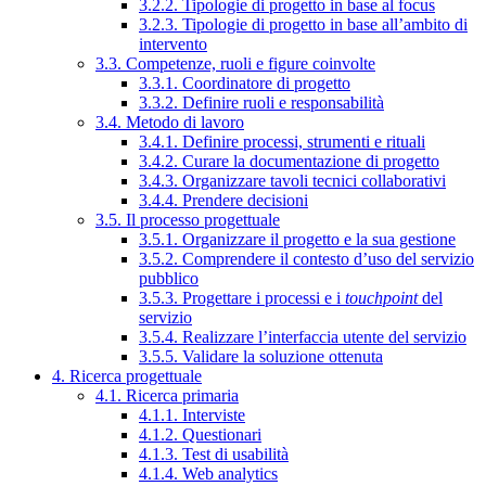
3.2.2. Tipologie di progetto in base al focus
3.2.3. Tipologie di progetto in base all’ambito di
intervento
3.3. Competenze, ruoli e figure coinvolte
3.3.1. Coordinatore di progetto
3.3.2. Definire ruoli e responsabilità
3.4. Metodo di lavoro
3.4.1. Definire processi, strumenti e rituali
3.4.2. Curare la documentazione di progetto
3.4.3. Organizzare tavoli tecnici collaborativi
3.4.4. Prendere decisioni
3.5. Il processo progettuale
3.5.1. Organizzare il progetto e la sua gestione
3.5.2. Comprendere il contesto d’uso del servizio
pubblico
3.5.3. Progettare i processi e i
touchpoint
del
servizio
3.5.4. Realizzare l’interfaccia utente del servizio
3.5.5. Validare la soluzione ottenuta
4. Ricerca progettuale
4.1. Ricerca primaria
4.1.1. Interviste
4.1.2. Questionari
4.1.3. Test di usabilità
4.1.4. Web analytics