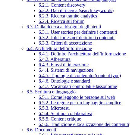
6.2.1. Content discovery
6.2.2. Dati di ricerca (search keywords)
6.2.3. Ricerca tramite analytics
6.2.4. Ricerca sui forum
6.3. Dalla ricerca ai bisogni degli utenti
6.3.1. User stories per definire i contenuti
6.3.2. Job stories per definire i contenuti
6.3.3. Criteri di accettazione
6.4. Architettura dell’informazione
6.4.1. Definire l’architettura dell’informazione
6.4.2. Alberatura
6.4.3. Flussi di interazione
6.4.4. Sistemi di navigazione
6.4.5. Tipologie di contenuto (content type)
6.4.6. Ontologie e standard
6.4.7. Vocabolari controllati e tassonomie
6.5. Scrittura e linguaggio
6.5.1. Come leggono le persone sul web
6.5.2. Le regole per un linguaggio semplice
6.5.3. Microtesti
6.5.4. Scrittura collaborativa
6.5.5. Content critique
6.5.6. Traduzione e localizzazione dei contenuti
6.6. Documenti