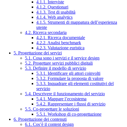
4.1.1. Interviste
4.1.2. Questionari
4.1.3. Test di usabilità
4.1.4. Web analytics
4.1.5. Strumenti di mappatura dell’esperienza
utente
4.2. Ricerca secondaria
4.2.1. Ricerca documentale
4.2.2. Analisi benchmark
4.2.3. Valutazione euristica
5. Progettazione dei servizi
5.1. Cosa sono i servizi e il service design
5.2. Progettare servizi pubblici digitali
5.3. Definire il modello di servizio
5.3.1. Identificare gli attori coinvolti
5.3.2. Formulare la proposta di valore
5.3.3. Inquadrare gli elementi costitutivi del
servizio
5.4. Descrivere il funzionamento del servizio
5.4.1. Mappare l’ecosistema
5.4.2. Rappresentare i flussi di servizio
5.5. Co-progettare le soluzioni
5.5.1. Workshop di co-progettazione
6. Progettazione dei contenuti
6.1. Cos’è il content design