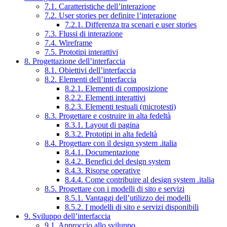
7.1. Caratteristiche dell’interazione
7.2. User stories per definire l’interazione
7.2.1. Differenza tra scenari e user stories
7.3. Flussi di interazione
7.4. Wireframe
7.5. Prototipi interattivi
8. Progettazione dell’interfaccia
8.1. Obiettivi dell’interfaccia
8.2. Elementi dell’interfaccia
8.2.1. Elementi di composizione
8.2.2. Elementi interattivi
8.2.3. Elementi testuali (microtesti)
8.3. Progettare e costruire in alta fedeltà
8.3.1. Layout di pagina
8.3.2. Prototipi in alta fedeltà
8.4. Progettare con il design system .italia
8.4.1. Documentazione
8.4.2. Benefici del design system
8.4.3. Risorse operative
8.4.4. Come contribuire al design system .italia
8.5. Progettare con i modelli di sito e servizi
8.5.1. Vantaggi dell’utilizzo dei modelli
8.5.2. I modelli di sito e servizi disponibili
9. Sviluppo dell’interfaccia
9.1. Approccio allo sviluppo