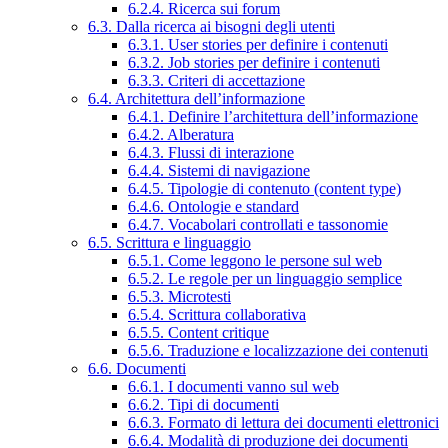
6.2.4. Ricerca sui forum
6.3. Dalla ricerca ai bisogni degli utenti
6.3.1. User stories per definire i contenuti
6.3.2. Job stories per definire i contenuti
6.3.3. Criteri di accettazione
6.4. Architettura dell’informazione
6.4.1. Definire l’architettura dell’informazione
6.4.2. Alberatura
6.4.3. Flussi di interazione
6.4.4. Sistemi di navigazione
6.4.5. Tipologie di contenuto (content type)
6.4.6. Ontologie e standard
6.4.7. Vocabolari controllati e tassonomie
6.5. Scrittura e linguaggio
6.5.1. Come leggono le persone sul web
6.5.2. Le regole per un linguaggio semplice
6.5.3. Microtesti
6.5.4. Scrittura collaborativa
6.5.5. Content critique
6.5.6. Traduzione e localizzazione dei contenuti
6.6. Documenti
6.6.1. I documenti vanno sul web
6.6.2. Tipi di documenti
6.6.3. Formato di lettura dei documenti elettronici
6.6.4. Modalità di produzione dei documenti