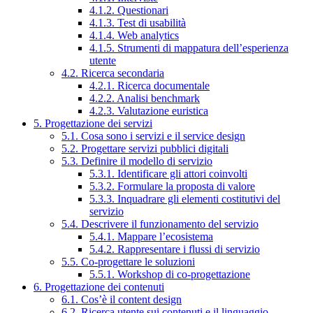
4.1.2. Questionari
4.1.3. Test di usabilità
4.1.4. Web analytics
4.1.5. Strumenti di mappatura dell’esperienza
utente
4.2. Ricerca secondaria
4.2.1. Ricerca documentale
4.2.2. Analisi benchmark
4.2.3. Valutazione euristica
5. Progettazione dei servizi
5.1. Cosa sono i servizi e il service design
5.2. Progettare servizi pubblici digitali
5.3. Definire il modello di servizio
5.3.1. Identificare gli attori coinvolti
5.3.2. Formulare la proposta di valore
5.3.3. Inquadrare gli elementi costitutivi del
servizio
5.4. Descrivere il funzionamento del servizio
5.4.1. Mappare l’ecosistema
5.4.2. Rappresentare i flussi di servizio
5.5. Co-progettare le soluzioni
5.5.1. Workshop di co-progettazione
6. Progettazione dei contenuti
6.1. Cos’è il content design
6.2. Ricerca utente sui contenuti e il linguaggio