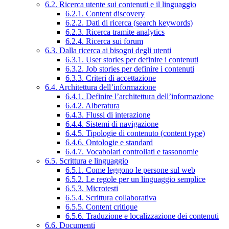
6.2. Ricerca utente sui contenuti e il linguaggio
6.2.1. Content discovery
6.2.2. Dati di ricerca (search keywords)
6.2.3. Ricerca tramite analytics
6.2.4. Ricerca sui forum
6.3. Dalla ricerca ai bisogni degli utenti
6.3.1. User stories per definire i contenuti
6.3.2. Job stories per definire i contenuti
6.3.3. Criteri di accettazione
6.4. Architettura dell’informazione
6.4.1. Definire l’architettura dell’informazione
6.4.2. Alberatura
6.4.3. Flussi di interazione
6.4.4. Sistemi di navigazione
6.4.5. Tipologie di contenuto (content type)
6.4.6. Ontologie e standard
6.4.7. Vocabolari controllati e tassonomie
6.5. Scrittura e linguaggio
6.5.1. Come leggono le persone sul web
6.5.2. Le regole per un linguaggio semplice
6.5.3. Microtesti
6.5.4. Scrittura collaborativa
6.5.5. Content critique
6.5.6. Traduzione e localizzazione dei contenuti
6.6. Documenti