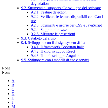
degradation
9.2. Strumenti di supporto allo sviluppo del software
9.2.1. Feature detection
9.2.2. Verificare le feature disponibili con Can I
use
9.2.3. Strumenti e risorse per CSS e JavaScript
9.2.4. Supporto browser
9.2.5. Misurare le prestazioni
9.3. Catalogo del riuso
9.4. Sviluppare con il design system .italia
9.4.1. Il framework Bootstrap Italia
9.4.2. Il kit di sviluppo React
9.4.3. Il kit di sviluppo Angular
9.5. Sviluppare con i modelli di sito e servizi
None
None
A
B
C
D
E
I
M