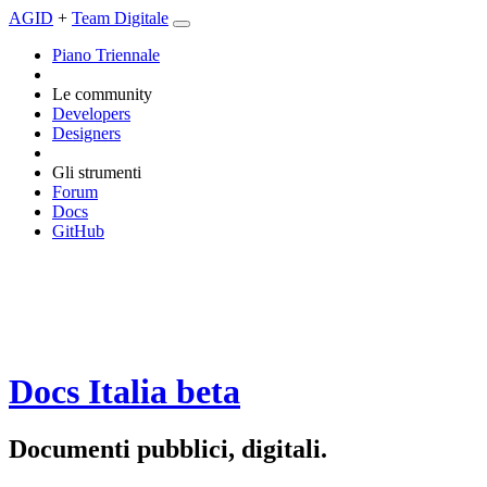
AGID
+
Team Digitale
Piano Triennale
Le community
Developers
Designers
Gli strumenti
Forum
Docs
GitHub
Docs Italia
beta
Documenti pubblici, digitali.