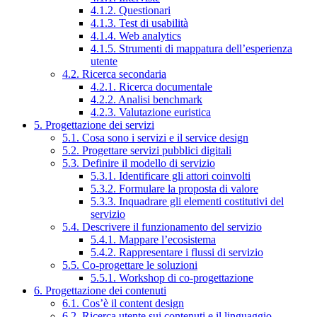
4.1.2. Questionari
4.1.3. Test di usabilità
4.1.4. Web analytics
4.1.5. Strumenti di mappatura dell’esperienza
utente
4.2. Ricerca secondaria
4.2.1. Ricerca documentale
4.2.2. Analisi benchmark
4.2.3. Valutazione euristica
5. Progettazione dei servizi
5.1. Cosa sono i servizi e il service design
5.2. Progettare servizi pubblici digitali
5.3. Definire il modello di servizio
5.3.1. Identificare gli attori coinvolti
5.3.2. Formulare la proposta di valore
5.3.3. Inquadrare gli elementi costitutivi del
servizio
5.4. Descrivere il funzionamento del servizio
5.4.1. Mappare l’ecosistema
5.4.2. Rappresentare i flussi di servizio
5.5. Co-progettare le soluzioni
5.5.1. Workshop di co-progettazione
6. Progettazione dei contenuti
6.1. Cos’è il content design
6.2. Ricerca utente sui contenuti e il linguaggio