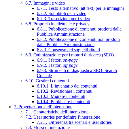
6.7. Immagini e video
6.7.1. Testo alternativo (alt text) per le immagini
6.7.2. Sottotitoli per i video
6.7.3. Trascrizioni per i video
6.8. Proprietà intellettuale e privacy
6.8.1. Pubblicazione di contenuti prodotti dalla
Pubblica Amministrazione
6.8.2. Pubblicazione di contenuti non prodotti
dalla Pubblica Amministrazione
6.8.3. Consenso dei soggetti ritratti
6.9. Ottimizzazione per i motori di ricerca (SEO)
6.9.1. I fattori
on-page
6.9.2. I fattori
off-page
6.9.3. Strumenti di diagnostica SEO: Search
Console
6.10. Gestire i contenuti
6.10.1. L’inventario dei contenuti
6.10.2. Revisionare i contenuti
6.10.3. Migrare i contenuti
6.10.4. Pubblicare i contenuti
7. Progettazione dell’interazione
7.1. Caratteristiche dell’interazione
7.2. User stories per definire l’interazione
7.2.1. Differenza tra scenari e user stories
7.3. Flussi di interazione