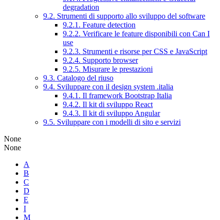
degradation
9.2. Strumenti di supporto allo sviluppo del software
9.2.1. Feature detection
9.2.2. Verificare le feature disponibili con Can I
use
9.2.3. Strumenti e risorse per CSS e JavaScript
9.2.4. Supporto browser
9.2.5. Misurare le prestazioni
9.3. Catalogo del riuso
9.4. Sviluppare con il design system .italia
9.4.1. Il framework Bootstrap Italia
9.4.2. Il kit di sviluppo React
9.4.3. Il kit di sviluppo Angular
9.5. Sviluppare con i modelli di sito e servizi
None
None
A
B
C
D
E
I
M