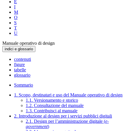
E
I
M
O
S
T
U
Manuale operativo di design
indici e glossario
contenuti
figure
tabelle
glossario
Sommario
1. Scopo, destinatari e uso del Manuale operativo di design
1.1. Versionamento e storico
1.2. Consultazione del manuale
1.3. Contribuisci al manuale
2. Introduzione al design per i servizi pubblici digitali
2.1. Design per l’amministrazione digitale (
e-
government
)