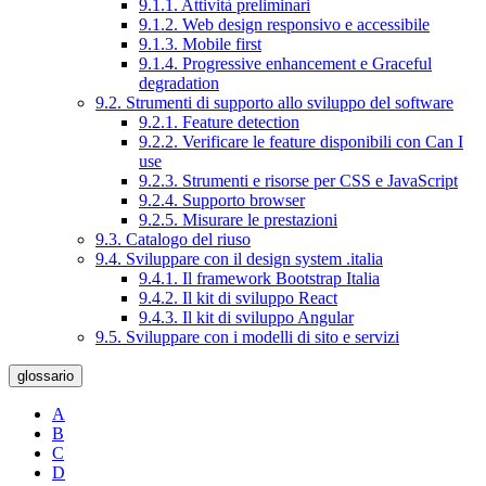
9.1.1. Attività preliminari
9.1.2. Web design responsivo e accessibile
9.1.3. Mobile first
9.1.4. Progressive enhancement e Graceful
degradation
9.2. Strumenti di supporto allo sviluppo del software
9.2.1. Feature detection
9.2.2. Verificare le feature disponibili con Can I
use
9.2.3. Strumenti e risorse per CSS e JavaScript
9.2.4. Supporto browser
9.2.5. Misurare le prestazioni
9.3. Catalogo del riuso
9.4. Sviluppare con il design system .italia
9.4.1. Il framework Bootstrap Italia
9.4.2. Il kit di sviluppo React
9.4.3. Il kit di sviluppo Angular
9.5. Sviluppare con i modelli di sito e servizi
glossario
A
B
C
D