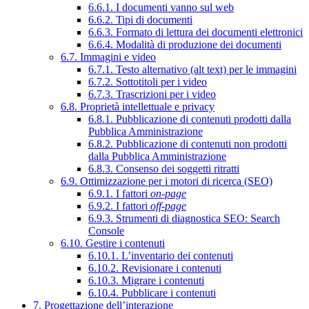
6.6.1. I documenti vanno sul web
6.6.2. Tipi di documenti
6.6.3. Formato di lettura dei documenti elettronici
6.6.4. Modalità di produzione dei documenti
6.7. Immagini e video
6.7.1. Testo alternativo (alt text) per le immagini
6.7.2. Sottotitoli per i video
6.7.3. Trascrizioni per i video
6.8. Proprietà intellettuale e privacy
6.8.1. Pubblicazione di contenuti prodotti dalla
Pubblica Amministrazione
6.8.2. Pubblicazione di contenuti non prodotti
dalla Pubblica Amministrazione
6.8.3. Consenso dei soggetti ritratti
6.9. Ottimizzazione per i motori di ricerca (SEO)
6.9.1. I fattori
on-page
6.9.2. I fattori
off-page
6.9.3. Strumenti di diagnostica SEO: Search
Console
6.10. Gestire i contenuti
6.10.1. L’inventario dei contenuti
6.10.2. Revisionare i contenuti
6.10.3. Migrare i contenuti
6.10.4. Pubblicare i contenuti
7. Progettazione dell’interazione