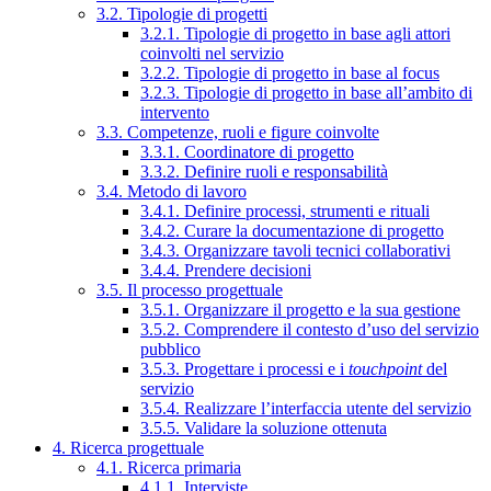
3.2. Tipologie di progetti
3.2.1. Tipologie di progetto in base agli attori
coinvolti nel servizio
3.2.2. Tipologie di progetto in base al focus
3.2.3. Tipologie di progetto in base all’ambito di
intervento
3.3. Competenze, ruoli e figure coinvolte
3.3.1. Coordinatore di progetto
3.3.2. Definire ruoli e responsabilità
3.4. Metodo di lavoro
3.4.1. Definire processi, strumenti e rituali
3.4.2. Curare la documentazione di progetto
3.4.3. Organizzare tavoli tecnici collaborativi
3.4.4. Prendere decisioni
3.5. Il processo progettuale
3.5.1. Organizzare il progetto e la sua gestione
3.5.2. Comprendere il contesto d’uso del servizio
pubblico
3.5.3. Progettare i processi e i
touchpoint
del
servizio
3.5.4. Realizzare l’interfaccia utente del servizio
3.5.5. Validare la soluzione ottenuta
4. Ricerca progettuale
4.1. Ricerca primaria
4.1.1. Interviste