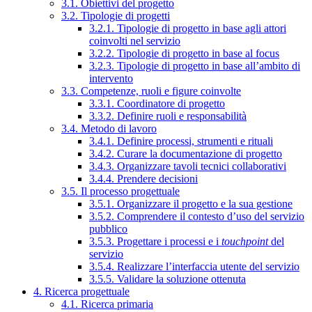
3.1. Obiettivi del progetto
3.2. Tipologie di progetti
3.2.1. Tipologie di progetto in base agli attori
coinvolti nel servizio
3.2.2. Tipologie di progetto in base al focus
3.2.3. Tipologie di progetto in base all’ambito di
intervento
3.3. Competenze, ruoli e figure coinvolte
3.3.1. Coordinatore di progetto
3.3.2. Definire ruoli e responsabilità
3.4. Metodo di lavoro
3.4.1. Definire processi, strumenti e rituali
3.4.2. Curare la documentazione di progetto
3.4.3. Organizzare tavoli tecnici collaborativi
3.4.4. Prendere decisioni
3.5. Il processo progettuale
3.5.1. Organizzare il progetto e la sua gestione
3.5.2. Comprendere il contesto d’uso del servizio
pubblico
3.5.3. Progettare i processi e i
touchpoint
del
servizio
3.5.4. Realizzare l’interfaccia utente del servizio
3.5.5. Validare la soluzione ottenuta
4. Ricerca progettuale
4.1. Ricerca primaria