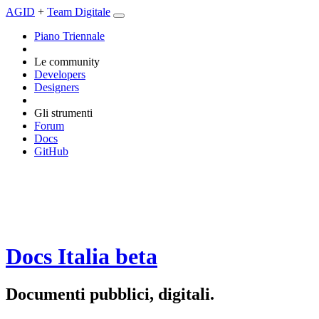
AGID
+
Team Digitale
Piano Triennale
Le community
Developers
Designers
Gli strumenti
Forum
Docs
GitHub
Docs Italia
beta
Documenti pubblici, digitali.