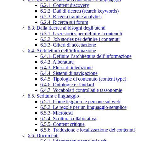
6.2.1. Content discovery
6.2.2. Dati di ricerca (search keywords)
6.2.3. Ricerca tramite analytics
6.2.4. Ricerca sui forum
6.3. Dalla ricerca ai bisogni degli utenti
6.3.1. User stories per definire i contenuti
6.3.2. Job stories per definire i contenuti
6.3.3. Criteri di accettazione
6.4. Architettura dell’informazione
6.4.1. Definire l’architettura dell’informazione
6.4.2. Alberatura
6.4.3. Flussi di interazione
6.4.4. Sistemi di navigazione
6.4.5. Tipologie di contenuto (content type)
6.4.6. Ontologie e standard
6.4.7. Vocabolari controllati e tassonomie
6.5. Scrittura e linguaggio
6.5.1. Come leggono le persone sul web
6.5.2. Le regole per un linguaggio semplice
6.5.3. Microtesti
6.5.4. Scrittura collaborativa
6.5.5. Content critique
6.5.6. Traduzione e localizzazione dei contenuti
6.6. Documenti