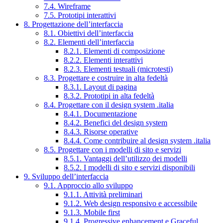
7.4. Wireframe
7.5. Prototipi interattivi
8. Progettazione dell’interfaccia
8.1. Obiettivi dell’interfaccia
8.2. Elementi dell’interfaccia
8.2.1. Elementi di composizione
8.2.2. Elementi interattivi
8.2.3. Elementi testuali (microtesti)
8.3. Progettare e costruire in alta fedeltà
8.3.1. Layout di pagina
8.3.2. Prototipi in alta fedeltà
8.4. Progettare con il design system .italia
8.4.1. Documentazione
8.4.2. Benefici del design system
8.4.3. Risorse operative
8.4.4. Come contribuire al design system .italia
8.5. Progettare con i modelli di sito e servizi
8.5.1. Vantaggi dell’utilizzo dei modelli
8.5.2. I modelli di sito e servizi disponibili
9. Sviluppo dell’interfaccia
9.1. Approccio allo sviluppo
9.1.1. Attività preliminari
9.1.2. Web design responsivo e accessibile
9.1.3. Mobile first
9.1.4. Progressive enhancement e Graceful