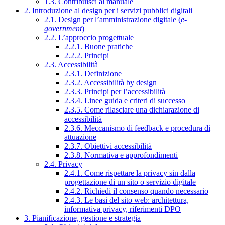
1.3. Contribuisci al manuale
2. Introduzione al design per i servizi pubblici digitali
2.1. Design per l’amministrazione digitale (
e-
government
)
2.2. L’approccio progettuale
2.2.1. Buone pratiche
2.2.2. Principi
2.3. Accessibilità
2.3.1. Definizione
2.3.2. Accessibilità by design
2.3.3. Principi per l’accessibilità
2.3.4. Linee guida e criteri di successo
2.3.5. Come rilasciare una dichiarazione di
accessibilità
2.3.6. Meccanismo di feedback e procedura di
attuazione
2.3.7. Obiettivi accessibilità
2.3.8. Normativa e approfondimenti
2.4. Privacy
2.4.1. Come rispettare la privacy sin dalla
progettazione di un sito o servizio digitale
2.4.2. Richiedi il consenso quando necessario
2.4.3. Le basi del sito web: architettura,
informativa privacy, riferimenti DPO
3. Pianificazione, gestione e strategia