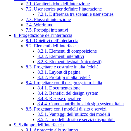
7.1. Caratteristiche dell’interazione
7.2. User stories per definire l’interazione
7.2.1. Differenza tra scenari e user stories
7.3. Flussi di interazione
7.4. Wireframe
7.5. Prototipi interattivi
8. Progettazione dell’interfaccia
8.1. Obiettivi dell’interfaccia
8.2. Elementi dell’interfaccia
8.2.1. Elementi di composizione
8.2.2. Elementi interattivi
8.2.3. Elementi testuali (microtesti)
8.3. Progettare e costruire in alta fedeltà
8.3.1. Layout di pagina
8.3.2. Prototipi in alta fedeltà
8.4. Progettare con il design system .italia
8.4.1. Documentazione
8.4.2. Benefici del design system
8.4.3. Risorse operative
8.4.4. Come contribuire al design system .italia
8.5. Progettare con i modelli di sito e servizi
8.5.1. Vantaggi dell’utilizzo dei modelli
8.5.2. I modelli di sito e servizi disponibili
9. Sviluppo dell’interfaccia
9.1. Approccio allo sviluppo