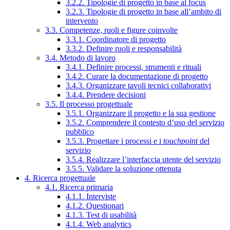
3.2.2. Tipologie di progetto in base al focus
3.2.3. Tipologie di progetto in base all’ambito di
intervento
3.3. Competenze, ruoli e figure coinvolte
3.3.1. Coordinatore di progetto
3.3.2. Definire ruoli e responsabilità
3.4. Metodo di lavoro
3.4.1. Definire processi, strumenti e rituali
3.4.2. Curare la documentazione di progetto
3.4.3. Organizzare tavoli tecnici collaborativi
3.4.4. Prendere decisioni
3.5. Il processo progettuale
3.5.1. Organizzare il progetto e la sua gestione
3.5.2. Comprendere il contesto d’uso del servizio
pubblico
3.5.3. Progettare i processi e i
touchpoint
del
servizio
3.5.4. Realizzare l’interfaccia utente del servizio
3.5.5. Validare la soluzione ottenuta
4. Ricerca progettuale
4.1. Ricerca primaria
4.1.1. Interviste
4.1.2. Questionari
4.1.3. Test di usabilità
4.1.4. Web analytics