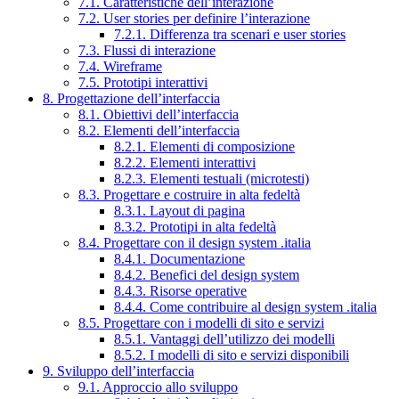
7.1. Caratteristiche dell’interazione
7.2. User stories per definire l’interazione
7.2.1. Differenza tra scenari e user stories
7.3. Flussi di interazione
7.4. Wireframe
7.5. Prototipi interattivi
8. Progettazione dell’interfaccia
8.1. Obiettivi dell’interfaccia
8.2. Elementi dell’interfaccia
8.2.1. Elementi di composizione
8.2.2. Elementi interattivi
8.2.3. Elementi testuali (microtesti)
8.3. Progettare e costruire in alta fedeltà
8.3.1. Layout di pagina
8.3.2. Prototipi in alta fedeltà
8.4. Progettare con il design system .italia
8.4.1. Documentazione
8.4.2. Benefici del design system
8.4.3. Risorse operative
8.4.4. Come contribuire al design system .italia
8.5. Progettare con i modelli di sito e servizi
8.5.1. Vantaggi dell’utilizzo dei modelli
8.5.2. I modelli di sito e servizi disponibili
9. Sviluppo dell’interfaccia
9.1. Approccio allo sviluppo