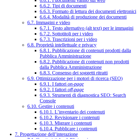
6.6.1. I documenti vanno sul web
6.6.2. Tipi di documenti
6.6.3. Formato di lettura dei documenti elettronici
6.6.4. Modalità di produzione dei documenti
6.7. Immagini e video
6.7.1. Testo alternativo (alt text) per le immagini
6.7.2. Sottotitoli per i video
6.7.3. Trascrizioni per i video
6.8. Proprietà intellettuale e privacy
6.8.1. Pubblicazione di contenuti prodotti dalla
Pubblica Amministrazione
6.8.2. Pubblicazione di contenuti non prodotti
dalla Pubblica Amministrazione
6.8.3. Consenso dei soggetti ritratti
6.9. Ottimizzazione per i motori di ricerca (SEO)
6.9.1. I fattori
on-page
6.9.2. I fattori
off-page
6.9.3. Strumenti di diagnostica SEO: Search
Console
6.10. Gestire i contenuti
6.10.1. L’inventario dei contenuti
6.10.2. Revisionare i contenuti
6.10.3. Migrare i contenuti
6.10.4. Pubblicare i contenuti
7. Progettazione dell’interazione