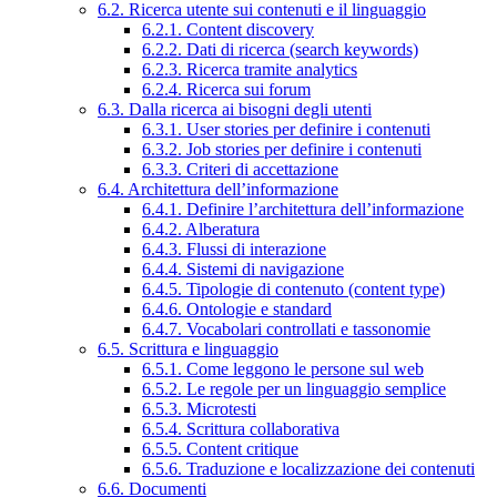
6.2. Ricerca utente sui contenuti e il linguaggio
6.2.1. Content discovery
6.2.2. Dati di ricerca (search keywords)
6.2.3. Ricerca tramite analytics
6.2.4. Ricerca sui forum
6.3. Dalla ricerca ai bisogni degli utenti
6.3.1. User stories per definire i contenuti
6.3.2. Job stories per definire i contenuti
6.3.3. Criteri di accettazione
6.4. Architettura dell’informazione
6.4.1. Definire l’architettura dell’informazione
6.4.2. Alberatura
6.4.3. Flussi di interazione
6.4.4. Sistemi di navigazione
6.4.5. Tipologie di contenuto (content type)
6.4.6. Ontologie e standard
6.4.7. Vocabolari controllati e tassonomie
6.5. Scrittura e linguaggio
6.5.1. Come leggono le persone sul web
6.5.2. Le regole per un linguaggio semplice
6.5.3. Microtesti
6.5.4. Scrittura collaborativa
6.5.5. Content critique
6.5.6. Traduzione e localizzazione dei contenuti
6.6. Documenti