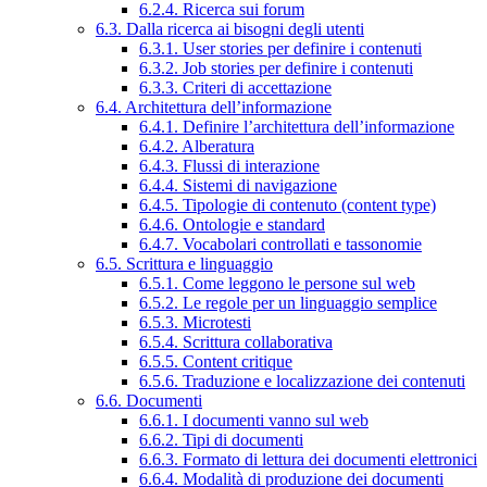
6.2.4. Ricerca sui forum
6.3. Dalla ricerca ai bisogni degli utenti
6.3.1. User stories per definire i contenuti
6.3.2. Job stories per definire i contenuti
6.3.3. Criteri di accettazione
6.4. Architettura dell’informazione
6.4.1. Definire l’architettura dell’informazione
6.4.2. Alberatura
6.4.3. Flussi di interazione
6.4.4. Sistemi di navigazione
6.4.5. Tipologie di contenuto (content type)
6.4.6. Ontologie e standard
6.4.7. Vocabolari controllati e tassonomie
6.5. Scrittura e linguaggio
6.5.1. Come leggono le persone sul web
6.5.2. Le regole per un linguaggio semplice
6.5.3. Microtesti
6.5.4. Scrittura collaborativa
6.5.5. Content critique
6.5.6. Traduzione e localizzazione dei contenuti
6.6. Documenti
6.6.1. I documenti vanno sul web
6.6.2. Tipi di documenti
6.6.3. Formato di lettura dei documenti elettronici
6.6.4. Modalità di produzione dei documenti