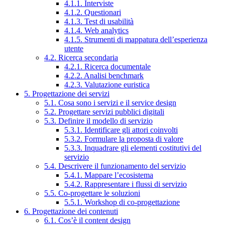
4.1.1. Interviste
4.1.2. Questionari
4.1.3. Test di usabilità
4.1.4. Web analytics
4.1.5. Strumenti di mappatura dell’esperienza
utente
4.2. Ricerca secondaria
4.2.1. Ricerca documentale
4.2.2. Analisi benchmark
4.2.3. Valutazione euristica
5. Progettazione dei servizi
5.1. Cosa sono i servizi e il service design
5.2. Progettare servizi pubblici digitali
5.3. Definire il modello di servizio
5.3.1. Identificare gli attori coinvolti
5.3.2. Formulare la proposta di valore
5.3.3. Inquadrare gli elementi costitutivi del
servizio
5.4. Descrivere il funzionamento del servizio
5.4.1. Mappare l’ecosistema
5.4.2. Rappresentare i flussi di servizio
5.5. Co-progettare le soluzioni
5.5.1. Workshop di co-progettazione
6. Progettazione dei contenuti
6.1. Cos’è il content design