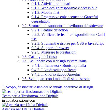
9.1.1. Attività preliminari
9.1.2. Web design responsivo e accessibile
9.1.3. Mobile first
9.1.4. Progressive enhancement e Graceful
degradation
9.2. Strumenti di supporto allo sviluppo del software
9.2.1. Feature detection
9.2.2. Verificare le feature disponibili con Can I
use
9.2.3. Strumenti e risorse per CSS e JavaScript
9.2.4. Supporto browser
9.2.5. Misurare le prestazioni
9.3. Catalogo del riuso
9.4. Sviluppare con il design system .italia
9.4.1. Il framework Bootstrap Italia
9.4.2. Il kit di sviluppo React
9.4.3. Il kit di sviluppo Angular
9.5. Sviluppare con i modelli di sito e servizi
1. Scopo, destinatari e uso del Manuale operativo di design
Team per la Trasformazione Digitale
in collaborazione con
Agenzia per l'Italia Digitale