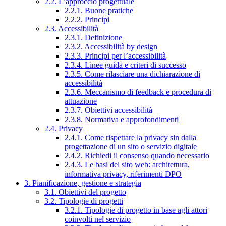
2.2. L’approccio progettuale
2.2.1. Buone pratiche
2.2.2. Principi
2.3. Accessibilità
2.3.1. Definizione
2.3.2. Accessibilità by design
2.3.3. Principi per l’accessibilità
2.3.4. Linee guida e criteri di successo
2.3.5. Come rilasciare una dichiarazione di
accessibilità
2.3.6. Meccanismo di feedback e procedura di
attuazione
2.3.7. Obiettivi accessibilità
2.3.8. Normativa e approfondimenti
2.4. Privacy
2.4.1. Come rispettare la privacy sin dalla
progettazione di un sito o servizio digitale
2.4.2. Richiedi il consenso quando necessario
2.4.3. Le basi del sito web: architettura,
informativa privacy, riferimenti DPO
3. Pianificazione, gestione e strategia
3.1. Obiettivi del progetto
3.2. Tipologie di progetti
3.2.1. Tipologie di progetto in base agli attori
coinvolti nel servizio