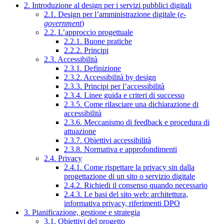
2. Introduzione al design per i servizi pubblici digitali
2.1. Design per l’amministrazione digitale (
e-
government
)
2.2. L’approccio progettuale
2.2.1. Buone pratiche
2.2.2. Principi
2.3. Accessibilità
2.3.1. Definizione
2.3.2. Accessibilità by design
2.3.3. Principi per l’accessibilità
2.3.4. Linee guida e criteri di successo
2.3.5. Come rilasciare una dichiarazione di
accessibilità
2.3.6. Meccanismo di feedback e procedura di
attuazione
2.3.7. Obiettivi accessibilità
2.3.8. Normativa e approfondimenti
2.4. Privacy
2.4.1. Come rispettare la privacy sin dalla
progettazione di un sito o servizio digitale
2.4.2. Richiedi il consenso quando necessario
2.4.3. Le basi del sito web: architettura,
informativa privacy, riferimenti DPO
3. Pianificazione, gestione e strategia
3.1. Obiettivi del progetto