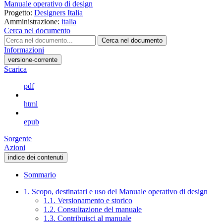
Manuale operativo di design
Progetto:
Designers Italia
Amministrazione:
italia
Cerca nel documento
Cerca nel documento
Informazioni
versione-corrente
Scarica
pdf
html
epub
Sorgente
Azioni
indice dei contenuti
Sommario
1. Scopo, destinatari e uso del Manuale operativo di design
1.1. Versionamento e storico
1.2. Consultazione del manuale
1.3. Contribuisci al manuale