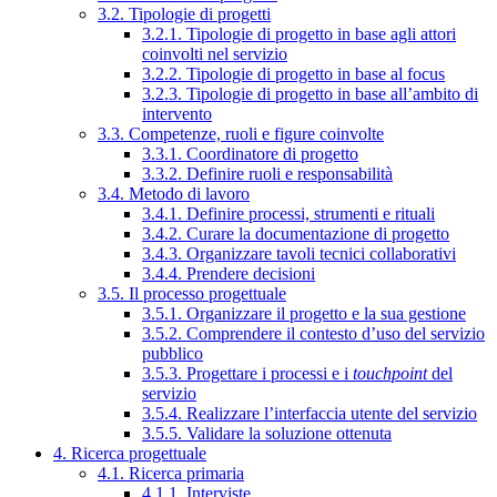
3.2. Tipologie di progetti
3.2.1. Tipologie di progetto in base agli attori
coinvolti nel servizio
3.2.2. Tipologie di progetto in base al focus
3.2.3. Tipologie di progetto in base all’ambito di
intervento
3.3. Competenze, ruoli e figure coinvolte
3.3.1. Coordinatore di progetto
3.3.2. Definire ruoli e responsabilità
3.4. Metodo di lavoro
3.4.1. Definire processi, strumenti e rituali
3.4.2. Curare la documentazione di progetto
3.4.3. Organizzare tavoli tecnici collaborativi
3.4.4. Prendere decisioni
3.5. Il processo progettuale
3.5.1. Organizzare il progetto e la sua gestione
3.5.2. Comprendere il contesto d’uso del servizio
pubblico
3.5.3. Progettare i processi e i
touchpoint
del
servizio
3.5.4. Realizzare l’interfaccia utente del servizio
3.5.5. Validare la soluzione ottenuta
4. Ricerca progettuale
4.1. Ricerca primaria
4.1.1. Interviste