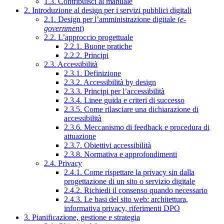
1.3. Contribuisci al manuale
2. Introduzione al design per i servizi pubblici digitali
2.1. Design per l’amministrazione digitale (
e-
government
)
2.2. L’approccio progettuale
2.2.1. Buone pratiche
2.2.2. Principi
2.3. Accessibilità
2.3.1. Definizione
2.3.2. Accessibilità by design
2.3.3. Principi per l’accessibilità
2.3.4. Linee guida e criteri di successo
2.3.5. Come rilasciare una dichiarazione di
accessibilità
2.3.6. Meccanismo di feedback e procedura di
attuazione
2.3.7. Obiettivi accessibilità
2.3.8. Normativa e approfondimenti
2.4. Privacy
2.4.1. Come rispettare la privacy sin dalla
progettazione di un sito o servizio digitale
2.4.2. Richiedi il consenso quando necessario
2.4.3. Le basi del sito web: architettura,
informativa privacy, riferimenti DPO
3. Pianificazione, gestione e strategia