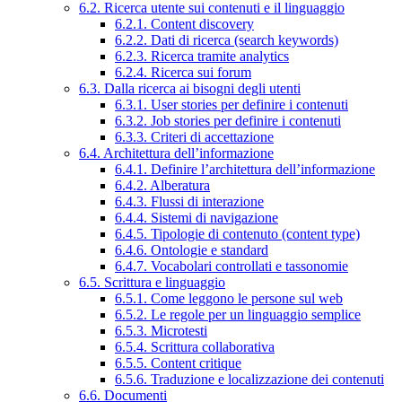
6.2. Ricerca utente sui contenuti e il linguaggio
6.2.1. Content discovery
6.2.2. Dati di ricerca (search keywords)
6.2.3. Ricerca tramite analytics
6.2.4. Ricerca sui forum
6.3. Dalla ricerca ai bisogni degli utenti
6.3.1. User stories per definire i contenuti
6.3.2. Job stories per definire i contenuti
6.3.3. Criteri di accettazione
6.4. Architettura dell’informazione
6.4.1. Definire l’architettura dell’informazione
6.4.2. Alberatura
6.4.3. Flussi di interazione
6.4.4. Sistemi di navigazione
6.4.5. Tipologie di contenuto (content type)
6.4.6. Ontologie e standard
6.4.7. Vocabolari controllati e tassonomie
6.5. Scrittura e linguaggio
6.5.1. Come leggono le persone sul web
6.5.2. Le regole per un linguaggio semplice
6.5.3. Microtesti
6.5.4. Scrittura collaborativa
6.5.5. Content critique
6.5.6. Traduzione e localizzazione dei contenuti
6.6. Documenti