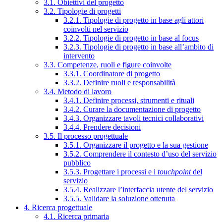
3.1. Obiettivi del progetto
3.2. Tipologie di progetti
3.2.1. Tipologie di progetto in base agli attori
coinvolti nel servizio
3.2.2. Tipologie di progetto in base al focus
3.2.3. Tipologie di progetto in base all’ambito di
intervento
3.3. Competenze, ruoli e figure coinvolte
3.3.1. Coordinatore di progetto
3.3.2. Definire ruoli e responsabilità
3.4. Metodo di lavoro
3.4.1. Definire processi, strumenti e rituali
3.4.2. Curare la documentazione di progetto
3.4.3. Organizzare tavoli tecnici collaborativi
3.4.4. Prendere decisioni
3.5. Il processo progettuale
3.5.1. Organizzare il progetto e la sua gestione
3.5.2. Comprendere il contesto d’uso del servizio
pubblico
3.5.3. Progettare i processi e i
touchpoint
del
servizio
3.5.4. Realizzare l’interfaccia utente del servizio
3.5.5. Validare la soluzione ottenuta
4. Ricerca progettuale
4.1. Ricerca primaria