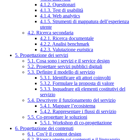
4.1.2. Questionari
4.1.3. Test di usabilità
4.1.4. Web analytics
4.1.5. Strumenti di mappatura dell’esperienza
utente
4.2. Ricerca secondaria
4.2.1. Ricerca documentale
4.2.2. Analisi benchmark
4.2.3. Valutazione euristica
5. Progettazione dei servizi
5.1. Cosa sono i servizi e il service design
5.2. Progettare servizi pubblici digitali
5.3. Definire il modello di servizio
5.3.1. Identificare gli attori coinvolti
5.3.2. Formulare la proposta di valore
5.3.3. Inquadrare gli elementi costitutivi del
servizio
5.4. Descrivere il funzionamento del servizio
5.4.1. Mappare l’ecosistema
5.4.2. Rappresentare i flussi di servizio
5.5. Co-progettare le soluzioni
5.5.1. Workshop di co-progettazione
6. Progettazione dei contenuti
6.1. Cos’è il content design
6.2. Ricerca utente sui contenuti e il linguaggio