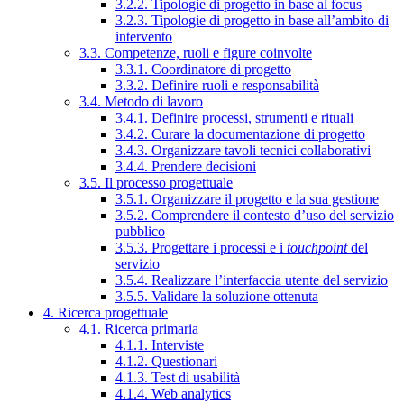
3.2.2. Tipologie di progetto in base al focus
3.2.3. Tipologie di progetto in base all’ambito di
intervento
3.3. Competenze, ruoli e figure coinvolte
3.3.1. Coordinatore di progetto
3.3.2. Definire ruoli e responsabilità
3.4. Metodo di lavoro
3.4.1. Definire processi, strumenti e rituali
3.4.2. Curare la documentazione di progetto
3.4.3. Organizzare tavoli tecnici collaborativi
3.4.4. Prendere decisioni
3.5. Il processo progettuale
3.5.1. Organizzare il progetto e la sua gestione
3.5.2. Comprendere il contesto d’uso del servizio
pubblico
3.5.3. Progettare i processi e i
touchpoint
del
servizio
3.5.4. Realizzare l’interfaccia utente del servizio
3.5.5. Validare la soluzione ottenuta
4. Ricerca progettuale
4.1. Ricerca primaria
4.1.1. Interviste
4.1.2. Questionari
4.1.3. Test di usabilità
4.1.4. Web analytics