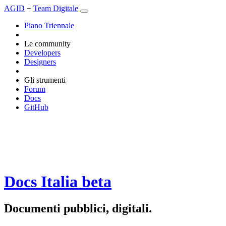
AGID
+
Team Digitale
Piano Triennale
Le community
Developers
Designers
Gli strumenti
Forum
Docs
GitHub
Docs Italia
beta
Documenti pubblici, digitali.