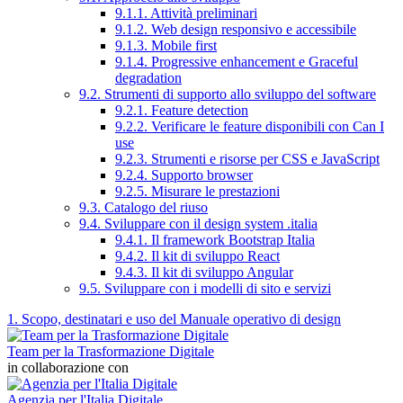
9.1.1. Attività preliminari
9.1.2. Web design responsivo e accessibile
9.1.3. Mobile first
9.1.4. Progressive enhancement e Graceful
degradation
9.2. Strumenti di supporto allo sviluppo del software
9.2.1. Feature detection
9.2.2. Verificare le feature disponibili con Can I
use
9.2.3. Strumenti e risorse per CSS e JavaScript
9.2.4. Supporto browser
9.2.5. Misurare le prestazioni
9.3. Catalogo del riuso
9.4. Sviluppare con il design system .italia
9.4.1. Il framework Bootstrap Italia
9.4.2. Il kit di sviluppo React
9.4.3. Il kit di sviluppo Angular
9.5. Sviluppare con i modelli di sito e servizi
1. Scopo, destinatari e uso del Manuale operativo di design
Team per la Trasformazione Digitale
in collaborazione con
Agenzia per l'Italia Digitale