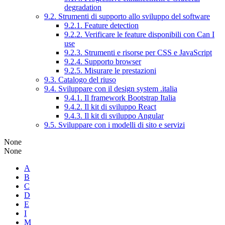
degradation
9.2. Strumenti di supporto allo sviluppo del software
9.2.1. Feature detection
9.2.2. Verificare le feature disponibili con Can I
use
9.2.3. Strumenti e risorse per CSS e JavaScript
9.2.4. Supporto browser
9.2.5. Misurare le prestazioni
9.3. Catalogo del riuso
9.4. Sviluppare con il design system .italia
9.4.1. Il framework Bootstrap Italia
9.4.2. Il kit di sviluppo React
9.4.3. Il kit di sviluppo Angular
9.5. Sviluppare con i modelli di sito e servizi
None
None
A
B
C
D
E
I
M