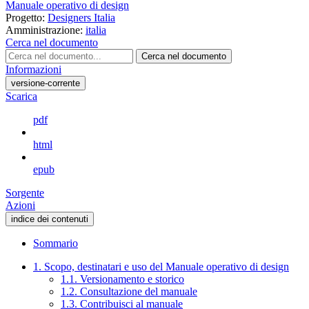
Manuale operativo di design
Progetto:
Designers Italia
Amministrazione:
italia
Cerca nel documento
Cerca nel documento
Informazioni
versione-corrente
Scarica
pdf
html
epub
Sorgente
Azioni
indice dei contenuti
Sommario
1. Scopo, destinatari e uso del Manuale operativo di design
1.1. Versionamento e storico
1.2. Consultazione del manuale
1.3. Contribuisci al manuale