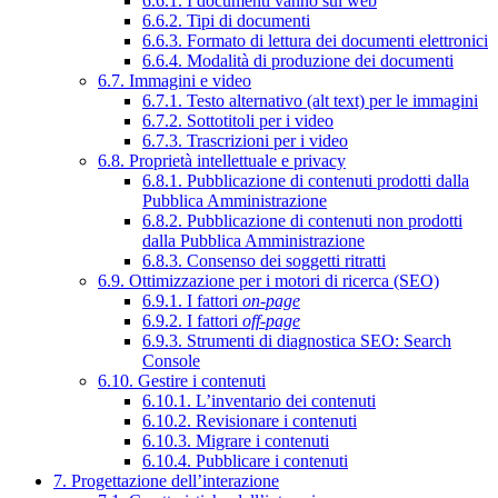
6.6.1. I documenti vanno sul web
6.6.2. Tipi di documenti
6.6.3. Formato di lettura dei documenti elettronici
6.6.4. Modalità di produzione dei documenti
6.7. Immagini e video
6.7.1. Testo alternativo (alt text) per le immagini
6.7.2. Sottotitoli per i video
6.7.3. Trascrizioni per i video
6.8. Proprietà intellettuale e privacy
6.8.1. Pubblicazione di contenuti prodotti dalla
Pubblica Amministrazione
6.8.2. Pubblicazione di contenuti non prodotti
dalla Pubblica Amministrazione
6.8.3. Consenso dei soggetti ritratti
6.9. Ottimizzazione per i motori di ricerca (SEO)
6.9.1. I fattori
on-page
6.9.2. I fattori
off-page
6.9.3. Strumenti di diagnostica SEO: Search
Console
6.10. Gestire i contenuti
6.10.1. L’inventario dei contenuti
6.10.2. Revisionare i contenuti
6.10.3. Migrare i contenuti
6.10.4. Pubblicare i contenuti
7. Progettazione dell’interazione