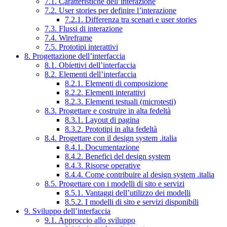
7.1. Caratteristiche dell’interazione
7.2. User stories per definire l’interazione
7.2.1. Differenza tra scenari e user stories
7.3. Flussi di interazione
7.4. Wireframe
7.5. Prototipi interattivi
8. Progettazione dell’interfaccia
8.1. Obiettivi dell’interfaccia
8.2. Elementi dell’interfaccia
8.2.1. Elementi di composizione
8.2.2. Elementi interattivi
8.2.3. Elementi testuali (microtesti)
8.3. Progettare e costruire in alta fedeltà
8.3.1. Layout di pagina
8.3.2. Prototipi in alta fedeltà
8.4. Progettare con il design system .italia
8.4.1. Documentazione
8.4.2. Benefici del design system
8.4.3. Risorse operative
8.4.4. Come contribuire al design system .italia
8.5. Progettare con i modelli di sito e servizi
8.5.1. Vantaggi dell’utilizzo dei modelli
8.5.2. I modelli di sito e servizi disponibili
9. Sviluppo dell’interfaccia
9.1. Approccio allo sviluppo