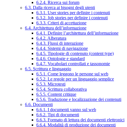
6.2.4. Ricerca sui forum
6.3. Dalla ricerca ai bisogni degli utenti
6.3.1. User stories per definire i contenuti
6.3.2. Job stories per definire i contenuti
6.3.3. Criteri di accettazione
6.4. Architettura dell’informazione
6.4.1. Definire l’architettura dell’informazione
6.4.2. Alberatura
6.4.3. Flussi di interazione
6.4.4. Sistemi di navigazione
6.4.5. Tipologie di contenuto (content type)
6.4.6. Ontologie e standard
6.4.7. Vocabolari controllati e tassonomie
6.5. Scrittura e linguaggio
6.5.1. Come leggono le persone sul web
6.5.2. Le regole per un linguaggio semplice
6.5.3. Microtesti
6.5.4. Scrittura collaborativa
6.5.5. Content critique
6.5.6. Traduzione e localizzazione dei contenuti
6.6. Documenti
6.6.1. I documenti vanno sul web
6.6.2. Tipi di documenti
6.6.3. Formato di lettura dei documenti elettronici
6.6.4. Modalità di produzione dei documenti