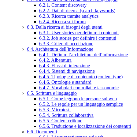
6.2.1. Content discovery
6.2.2. Dati di ricerca (search keywords)
6.2.3. Ricerca tramite analytics
6.2.4. Ricerca sui forum
6.3. Dalla ricerca ai bisogni degli utenti
6.3.1. User stories per definire i contenuti
6.3.2. Job stories per definire i contenuti
6.3.3. Criteri di accettazione
6.4. Architettura dell’informazione
6.4.1. Definire l’architettura dell’informazione
6.4.2. Alberatura
6.4.3. Flussi di interazione
6.4.4. Sistemi di navigazione
6.4.5. Tipologie di contenuto (content type)
6.4.6. Ontologie e standard
6.4.7. Vocabolari controllati e tassonomie
6.5. Scrittura e linguaggio
6.5.1. Come leggono le persone sul web
6.5.2. Le regole per un linguaggio semplice
6.5.3. Microtesti
6.5.4. Scrittura collaborativa
6.5.5. Content critique
6.5.6. Traduzione e localizzazione dei contenuti
6.6. Documenti