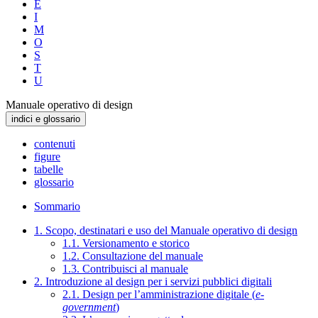
E
I
M
O
S
T
U
Manuale operativo di design
indici e glossario
contenuti
figure
tabelle
glossario
Sommario
1. Scopo, destinatari e uso del Manuale operativo di design
1.1. Versionamento e storico
1.2. Consultazione del manuale
1.3. Contribuisci al manuale
2. Introduzione al design per i servizi pubblici digitali
2.1. Design per l’amministrazione digitale (
e-
government
)