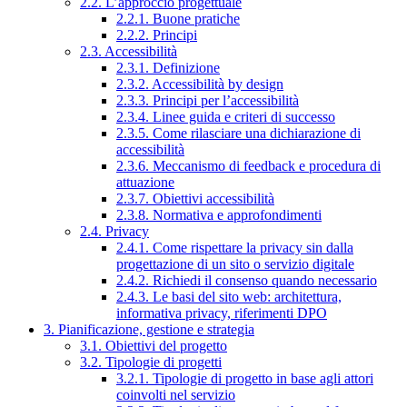
2.2. L’approccio progettuale
2.2.1. Buone pratiche
2.2.2. Principi
2.3. Accessibilità
2.3.1. Definizione
2.3.2. Accessibilità by design
2.3.3. Principi per l’accessibilità
2.3.4. Linee guida e criteri di successo
2.3.5. Come rilasciare una dichiarazione di
accessibilità
2.3.6. Meccanismo di feedback e procedura di
attuazione
2.3.7. Obiettivi accessibilità
2.3.8. Normativa e approfondimenti
2.4. Privacy
2.4.1. Come rispettare la privacy sin dalla
progettazione di un sito o servizio digitale
2.4.2. Richiedi il consenso quando necessario
2.4.3. Le basi del sito web: architettura,
informativa privacy, riferimenti DPO
3. Pianificazione, gestione e strategia
3.1. Obiettivi del progetto
3.2. Tipologie di progetti
3.2.1. Tipologie di progetto in base agli attori
coinvolti nel servizio