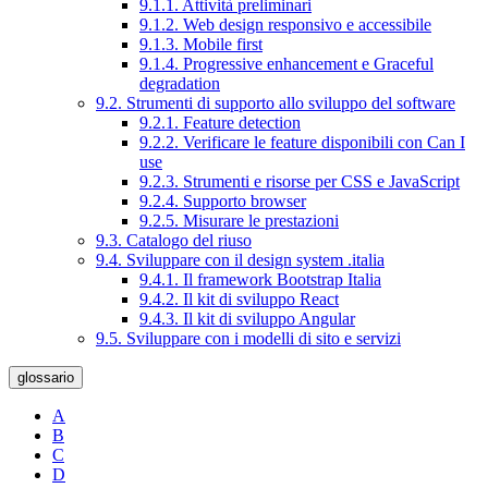
9.1.1. Attività preliminari
9.1.2. Web design responsivo e accessibile
9.1.3. Mobile first
9.1.4. Progressive enhancement e Graceful
degradation
9.2. Strumenti di supporto allo sviluppo del software
9.2.1. Feature detection
9.2.2. Verificare le feature disponibili con Can I
use
9.2.3. Strumenti e risorse per CSS e JavaScript
9.2.4. Supporto browser
9.2.5. Misurare le prestazioni
9.3. Catalogo del riuso
9.4. Sviluppare con il design system .italia
9.4.1. Il framework Bootstrap Italia
9.4.2. Il kit di sviluppo React
9.4.3. Il kit di sviluppo Angular
9.5. Sviluppare con i modelli di sito e servizi
glossario
A
B
C
D