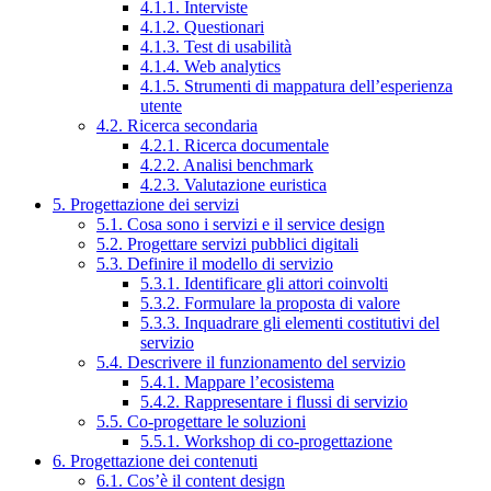
4.1.1. Interviste
4.1.2. Questionari
4.1.3. Test di usabilità
4.1.4. Web analytics
4.1.5. Strumenti di mappatura dell’esperienza
utente
4.2. Ricerca secondaria
4.2.1. Ricerca documentale
4.2.2. Analisi benchmark
4.2.3. Valutazione euristica
5. Progettazione dei servizi
5.1. Cosa sono i servizi e il service design
5.2. Progettare servizi pubblici digitali
5.3. Definire il modello di servizio
5.3.1. Identificare gli attori coinvolti
5.3.2. Formulare la proposta di valore
5.3.3. Inquadrare gli elementi costitutivi del
servizio
5.4. Descrivere il funzionamento del servizio
5.4.1. Mappare l’ecosistema
5.4.2. Rappresentare i flussi di servizio
5.5. Co-progettare le soluzioni
5.5.1. Workshop di co-progettazione
6. Progettazione dei contenuti
6.1. Cos’è il content design