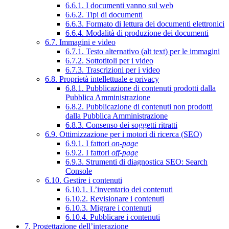
6.6.1. I documenti vanno sul web
6.6.2. Tipi di documenti
6.6.3. Formato di lettura dei documenti elettronici
6.6.4. Modalità di produzione dei documenti
6.7. Immagini e video
6.7.1. Testo alternativo (alt text) per le immagini
6.7.2. Sottotitoli per i video
6.7.3. Trascrizioni per i video
6.8. Proprietà intellettuale e privacy
6.8.1. Pubblicazione di contenuti prodotti dalla
Pubblica Amministrazione
6.8.2. Pubblicazione di contenuti non prodotti
dalla Pubblica Amministrazione
6.8.3. Consenso dei soggetti ritratti
6.9. Ottimizzazione per i motori di ricerca (SEO)
6.9.1. I fattori
on-page
6.9.2. I fattori
off-page
6.9.3. Strumenti di diagnostica SEO: Search
Console
6.10. Gestire i contenuti
6.10.1. L’inventario dei contenuti
6.10.2. Revisionare i contenuti
6.10.3. Migrare i contenuti
6.10.4. Pubblicare i contenuti
7. Progettazione dell’interazione