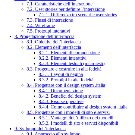
7.1. Caratteristiche dell’interazione
7.2. User stories per definire l’interazione
7.2.1. Differenza tra scenari e user stories
7.3. Flussi di interazione
7.4. Wireframe
7.5. Prototipi interattivi
8. Progettazione dell’interfaccia
8.1. Obiettivi dell’interfaccia
8.2. Elementi dell’interfaccia
8.2.1. Elementi di composizione
8.2.2. Elementi interattivi
8.2.3. Elementi testuali (microtesti)
8.3. Progettare e costruire in alta fedeltà
8.3.1. Layout di pagina
8.3.2. Prototipi in alta fedeltà
8.4. Progettare con il design system .italia
8.4.1. Documentazione
8.4.2. Benefici del design system
8.4.3. Risorse operative
8.4.4. Come contribuire al design system .italia
8.5. Progettare con i modelli di sito e servizi
8.5.1. Vantaggi dell’utilizzo dei modelli
8.5.2. I modelli di sito e servizi disponibili
9. Sviluppo dell’interfaccia
9.1. Approccio allo sviluppo