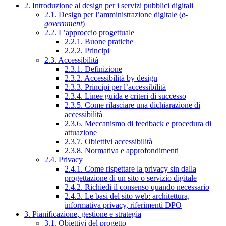
2. Introduzione al design per i servizi pubblici digitali
2.1. Design per l’amministrazione digitale (
e-
government
)
2.2. L’approccio progettuale
2.2.1. Buone pratiche
2.2.2. Principi
2.3. Accessibilità
2.3.1. Definizione
2.3.2. Accessibilità by design
2.3.3. Principi per l’accessibilità
2.3.4. Linee guida e criteri di successo
2.3.5. Come rilasciare una dichiarazione di
accessibilità
2.3.6. Meccanismo di feedback e procedura di
attuazione
2.3.7. Obiettivi accessibilità
2.3.8. Normativa e approfondimenti
2.4. Privacy
2.4.1. Come rispettare la privacy sin dalla
progettazione di un sito o servizio digitale
2.4.2. Richiedi il consenso quando necessario
2.4.3. Le basi del sito web: architettura,
informativa privacy, riferimenti DPO
3. Pianificazione, gestione e strategia
3.1. Obiettivi del progetto