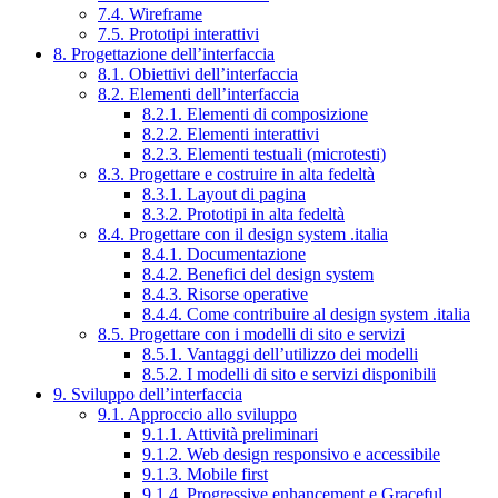
7.4. Wireframe
7.5. Prototipi interattivi
8. Progettazione dell’interfaccia
8.1. Obiettivi dell’interfaccia
8.2. Elementi dell’interfaccia
8.2.1. Elementi di composizione
8.2.2. Elementi interattivi
8.2.3. Elementi testuali (microtesti)
8.3. Progettare e costruire in alta fedeltà
8.3.1. Layout di pagina
8.3.2. Prototipi in alta fedeltà
8.4. Progettare con il design system .italia
8.4.1. Documentazione
8.4.2. Benefici del design system
8.4.3. Risorse operative
8.4.4. Come contribuire al design system .italia
8.5. Progettare con i modelli di sito e servizi
8.5.1. Vantaggi dell’utilizzo dei modelli
8.5.2. I modelli di sito e servizi disponibili
9. Sviluppo dell’interfaccia
9.1. Approccio allo sviluppo
9.1.1. Attività preliminari
9.1.2. Web design responsivo e accessibile
9.1.3. Mobile first
9.1.4. Progressive enhancement e Graceful