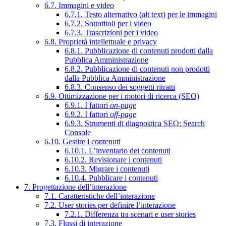
6.7. Immagini e video
6.7.1. Testo alternativo (alt text) per le immagini
6.7.2. Sottotitoli per i video
6.7.3. Trascrizioni per i video
6.8. Proprietà intellettuale e privacy
6.8.1. Pubblicazione di contenuti prodotti dalla
Pubblica Amministrazione
6.8.2. Pubblicazione di contenuti non prodotti
dalla Pubblica Amministrazione
6.8.3. Consenso dei soggetti ritratti
6.9. Ottimizzazione per i motori di ricerca (SEO)
6.9.1. I fattori
on-page
6.9.2. I fattori
off-page
6.9.3. Strumenti di diagnostica SEO: Search
Console
6.10. Gestire i contenuti
6.10.1. L’inventario dei contenuti
6.10.2. Revisionare i contenuti
6.10.3. Migrare i contenuti
6.10.4. Pubblicare i contenuti
7. Progettazione dell’interazione
7.1. Caratteristiche dell’interazione
7.2. User stories per definire l’interazione
7.2.1. Differenza tra scenari e user stories
7.3. Flussi di interazione