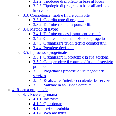
3.2.2. Tipologie di progetto in base al focus
3.2.3. Tipologie di progetto in base all’ambito di
intervento
3.3. Competenze, ruoli e figure coinvolte
3.3.1. Coordinatore di progetto
3.3.2. Definire ruoli e responsabilità
3.4. Metodo di lavoro
3.4.1. Definire processi, strumenti e rituali
3.4.2. Curare la documentazione di progetto
3.4.3. Organizzare tavoli tecnici collaborativi
3.4.4. Prendere decisioni
3.5. Il processo progettuale
3.5.1. Organizzare il progetto e la sua gestione
3.5.2. Comprendere il contesto d’uso del servizio
pubblico
3.5.3. Progettare i processi e i
touchpoint
del
servizio
3.5.4. Realizzare l’interfaccia utente del servizio
3.5.5. Validare la soluzione ottenuta
4. Ricerca progettuale
4.1. Ricerca primaria
4.1.1. Interviste
4.1.2. Questionari
4.1.3. Test di usabilità
4.1.4. Web analytics