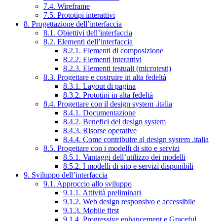
7.4. Wireframe
7.5. Prototipi interattivi
8. Progettazione dell’interfaccia
8.1. Obiettivi dell’interfaccia
8.2. Elementi dell’interfaccia
8.2.1. Elementi di composizione
8.2.2. Elementi interattivi
8.2.3. Elementi testuali (microtesti)
8.3. Progettare e costruire in alta fedeltà
8.3.1. Layout di pagina
8.3.2. Prototipi in alta fedeltà
8.4. Progettare con il design system .italia
8.4.1. Documentazione
8.4.2. Benefici del design system
8.4.3. Risorse operative
8.4.4. Come contribuire al design system .italia
8.5. Progettare con i modelli di sito e servizi
8.5.1. Vantaggi dell’utilizzo dei modelli
8.5.2. I modelli di sito e servizi disponibili
9. Sviluppo dell’interfaccia
9.1. Approccio allo sviluppo
9.1.1. Attività preliminari
9.1.2. Web design responsivo e accessibile
9.1.3. Mobile first
9.1.4. Progressive enhancement e Graceful