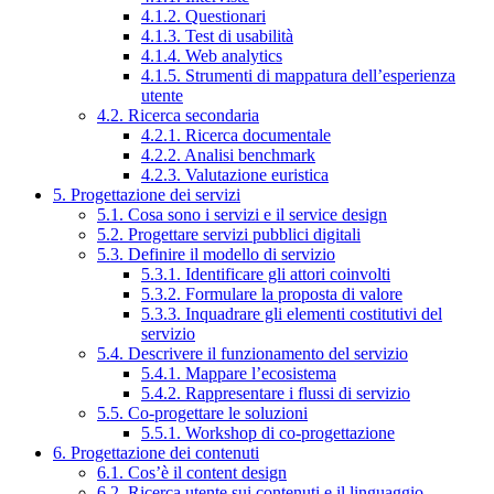
4.1.2. Questionari
4.1.3. Test di usabilità
4.1.4. Web analytics
4.1.5. Strumenti di mappatura dell’esperienza
utente
4.2. Ricerca secondaria
4.2.1. Ricerca documentale
4.2.2. Analisi benchmark
4.2.3. Valutazione euristica
5. Progettazione dei servizi
5.1. Cosa sono i servizi e il service design
5.2. Progettare servizi pubblici digitali
5.3. Definire il modello di servizio
5.3.1. Identificare gli attori coinvolti
5.3.2. Formulare la proposta di valore
5.3.3. Inquadrare gli elementi costitutivi del
servizio
5.4. Descrivere il funzionamento del servizio
5.4.1. Mappare l’ecosistema
5.4.2. Rappresentare i flussi di servizio
5.5. Co-progettare le soluzioni
5.5.1. Workshop di co-progettazione
6. Progettazione dei contenuti
6.1. Cos’è il content design
6.2. Ricerca utente sui contenuti e il linguaggio