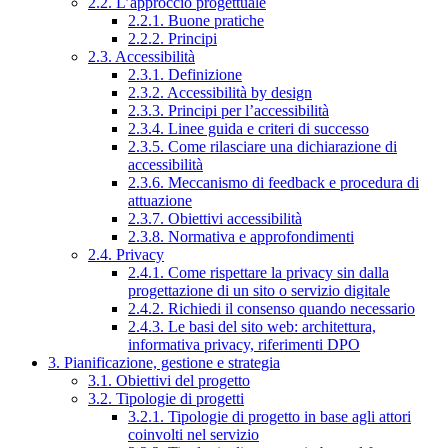
2.2. L’approccio progettuale
2.2.1. Buone pratiche
2.2.2. Principi
2.3. Accessibilità
2.3.1. Definizione
2.3.2. Accessibilità by design
2.3.3. Principi per l’accessibilità
2.3.4. Linee guida e criteri di successo
2.3.5. Come rilasciare una dichiarazione di
accessibilità
2.3.6. Meccanismo di feedback e procedura di
attuazione
2.3.7. Obiettivi accessibilità
2.3.8. Normativa e approfondimenti
2.4. Privacy
2.4.1. Come rispettare la privacy sin dalla
progettazione di un sito o servizio digitale
2.4.2. Richiedi il consenso quando necessario
2.4.3. Le basi del sito web: architettura,
informativa privacy, riferimenti DPO
3. Pianificazione, gestione e strategia
3.1. Obiettivi del progetto
3.2. Tipologie di progetti
3.2.1. Tipologie di progetto in base agli attori
coinvolti nel servizio