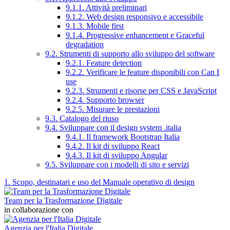
9.1.1. Attività preliminari
9.1.2. Web design responsivo e accessibile
9.1.3. Mobile first
9.1.4. Progressive enhancement e Graceful
degradation
9.2. Strumenti di supporto allo sviluppo del software
9.2.1. Feature detection
9.2.2. Verificare le feature disponibili con Can I
use
9.2.3. Strumenti e risorse per CSS e JavaScript
9.2.4. Supporto browser
9.2.5. Misurare le prestazioni
9.3. Catalogo del riuso
9.4. Sviluppare con il design system .italia
9.4.1. Il framework Bootstrap Italia
9.4.2. Il kit di sviluppo React
9.4.3. Il kit di sviluppo Angular
9.5. Sviluppare con i modelli di sito e servizi
1. Scopo, destinatari e uso del Manuale operativo di design
Team per la Trasformazione Digitale
in collaborazione con
Agenzia per l'Italia Digitale