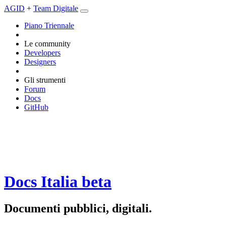
AGID
+
Team Digitale
Piano Triennale
Le community
Developers
Designers
Gli strumenti
Forum
Docs
GitHub
Docs Italia
beta
Documenti pubblici, digitali.