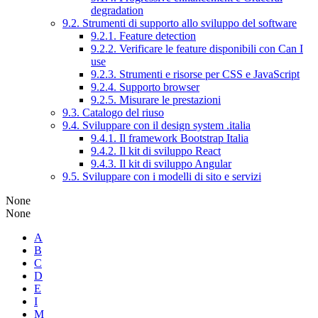
degradation
9.2. Strumenti di supporto allo sviluppo del software
9.2.1. Feature detection
9.2.2. Verificare le feature disponibili con Can I
use
9.2.3. Strumenti e risorse per CSS e JavaScript
9.2.4. Supporto browser
9.2.5. Misurare le prestazioni
9.3. Catalogo del riuso
9.4. Sviluppare con il design system .italia
9.4.1. Il framework Bootstrap Italia
9.4.2. Il kit di sviluppo React
9.4.3. Il kit di sviluppo Angular
9.5. Sviluppare con i modelli di sito e servizi
None
None
A
B
C
D
E
I
M