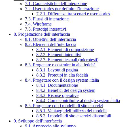
7.1. Caratteristiche dell’interazione
7.2. User stories per definire l’interazione
7.2.1. Differenza tra scenari e user stories
7.3. Flussi di interazione
7.4. Wireframe
7.5. Prototipi interattivi
8. Progettazione dell’interfaccia
8.1. Obiettivi dell’interfaccia
8.2. Elementi dell’interfaccia
8.2.1. Elementi di composizione
8.2.2. Elementi interattivi
8.2.3. Elementi testuali (microtesti)
8.3. Progettare e costruire in alta fedeltà
8.3.1. Layout di pagina
8.3.2. Prototipi in alta fedeltà
8.4. Progettare con il design system .italia
8.4.1. Documentazione
8.4.2. Benefici del design system
8.4.3. Risorse operative
8.4.4. Come contribuire al design system .italia
8.5. Progettare con i modelli di sito e servizi
8.5.1. Vantaggi dell’utilizzo dei modelli
8.5.2. I modelli di sito e servizi disponibili
9. Sviluppo dell’interfaccia
9.1. Approccio allo sviluppo