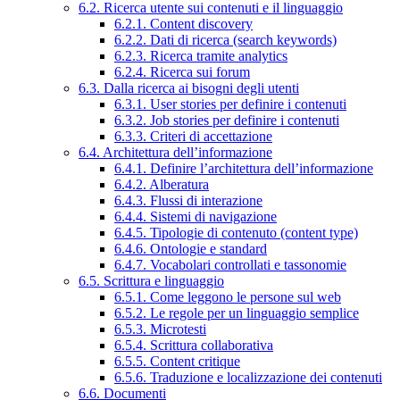
6.2. Ricerca utente sui contenuti e il linguaggio
6.2.1. Content discovery
6.2.2. Dati di ricerca (search keywords)
6.2.3. Ricerca tramite analytics
6.2.4. Ricerca sui forum
6.3. Dalla ricerca ai bisogni degli utenti
6.3.1. User stories per definire i contenuti
6.3.2. Job stories per definire i contenuti
6.3.3. Criteri di accettazione
6.4. Architettura dell’informazione
6.4.1. Definire l’architettura dell’informazione
6.4.2. Alberatura
6.4.3. Flussi di interazione
6.4.4. Sistemi di navigazione
6.4.5. Tipologie di contenuto (content type)
6.4.6. Ontologie e standard
6.4.7. Vocabolari controllati e tassonomie
6.5. Scrittura e linguaggio
6.5.1. Come leggono le persone sul web
6.5.2. Le regole per un linguaggio semplice
6.5.3. Microtesti
6.5.4. Scrittura collaborativa
6.5.5. Content critique
6.5.6. Traduzione e localizzazione dei contenuti
6.6. Documenti