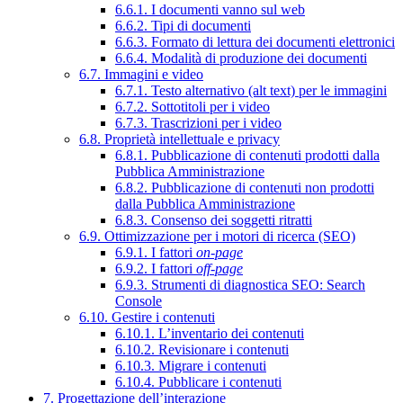
6.6.1. I documenti vanno sul web
6.6.2. Tipi di documenti
6.6.3. Formato di lettura dei documenti elettronici
6.6.4. Modalità di produzione dei documenti
6.7. Immagini e video
6.7.1. Testo alternativo (alt text) per le immagini
6.7.2. Sottotitoli per i video
6.7.3. Trascrizioni per i video
6.8. Proprietà intellettuale e privacy
6.8.1. Pubblicazione di contenuti prodotti dalla
Pubblica Amministrazione
6.8.2. Pubblicazione di contenuti non prodotti
dalla Pubblica Amministrazione
6.8.3. Consenso dei soggetti ritratti
6.9. Ottimizzazione per i motori di ricerca (SEO)
6.9.1. I fattori
on-page
6.9.2. I fattori
off-page
6.9.3. Strumenti di diagnostica SEO: Search
Console
6.10. Gestire i contenuti
6.10.1. L’inventario dei contenuti
6.10.2. Revisionare i contenuti
6.10.3. Migrare i contenuti
6.10.4. Pubblicare i contenuti
7. Progettazione dell’interazione