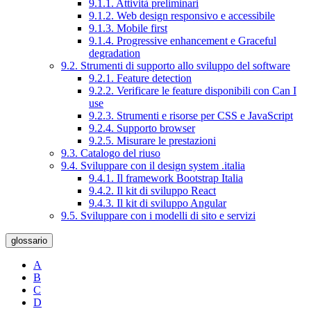
9.1.1. Attività preliminari
9.1.2. Web design responsivo e accessibile
9.1.3. Mobile first
9.1.4. Progressive enhancement e Graceful
degradation
9.2. Strumenti di supporto allo sviluppo del software
9.2.1. Feature detection
9.2.2. Verificare le feature disponibili con Can I
use
9.2.3. Strumenti e risorse per CSS e JavaScript
9.2.4. Supporto browser
9.2.5. Misurare le prestazioni
9.3. Catalogo del riuso
9.4. Sviluppare con il design system .italia
9.4.1. Il framework Bootstrap Italia
9.4.2. Il kit di sviluppo React
9.4.3. Il kit di sviluppo Angular
9.5. Sviluppare con i modelli di sito e servizi
glossario
A
B
C
D