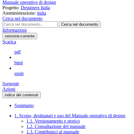
Manuale operativo di design
Progetto:
Designers Italia
Amministrazione:
italia
Cerca nel documento
Cerca nel documento
Informazioni
versione-corrente
Scarica
pdf
html
epub
Sorgente
Azioni
indice dei contenuti
Sommario
1. Scopo, destinatari e uso del Manuale operativo di design
1.1. Versionamento e storico
1.2. Consultazione del manuale
1.3. Contribuisci al manuale