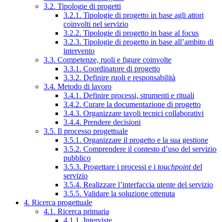
3.2. Tipologie di progetti
3.2.1. Tipologie di progetto in base agli attori
coinvolti nel servizio
3.2.2. Tipologie di progetto in base al focus
3.2.3. Tipologie di progetto in base all’ambito di
intervento
3.3. Competenze, ruoli e figure coinvolte
3.3.1. Coordinatore di progetto
3.3.2. Definire ruoli e responsabilità
3.4. Metodo di lavoro
3.4.1. Definire processi, strumenti e rituali
3.4.2. Curare la documentazione di progetto
3.4.3. Organizzare tavoli tecnici collaborativi
3.4.4. Prendere decisioni
3.5. Il processo progettuale
3.5.1. Organizzare il progetto e la sua gestione
3.5.2. Comprendere il contesto d’uso del servizio
pubblico
3.5.3. Progettare i processi e i
touchpoint
del
servizio
3.5.4. Realizzare l’interfaccia utente del servizio
3.5.5. Validare la soluzione ottenuta
4. Ricerca progettuale
4.1. Ricerca primaria
4.1.1. Interviste