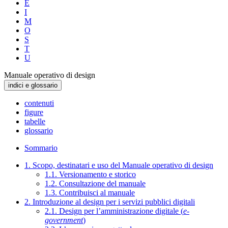
E
I
M
O
S
T
U
Manuale operativo di design
indici e glossario
contenuti
figure
tabelle
glossario
Sommario
1. Scopo, destinatari e uso del Manuale operativo di design
1.1. Versionamento e storico
1.2. Consultazione del manuale
1.3. Contribuisci al manuale
2. Introduzione al design per i servizi pubblici digitali
2.1. Design per l’amministrazione digitale (
e-
government
)