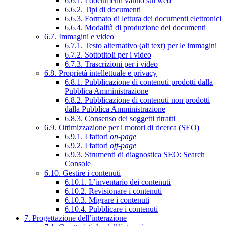
6.6.1. I documenti vanno sul web
6.6.2. Tipi di documenti
6.6.3. Formato di lettura dei documenti elettronici
6.6.4. Modalità di produzione dei documenti
6.7. Immagini e video
6.7.1. Testo alternativo (alt text) per le immagini
6.7.2. Sottotitoli per i video
6.7.3. Trascrizioni per i video
6.8. Proprietà intellettuale e privacy
6.8.1. Pubblicazione di contenuti prodotti dalla
Pubblica Amministrazione
6.8.2. Pubblicazione di contenuti non prodotti
dalla Pubblica Amministrazione
6.8.3. Consenso dei soggetti ritratti
6.9. Ottimizzazione per i motori di ricerca (SEO)
6.9.1. I fattori
on-page
6.9.2. I fattori
off-page
6.9.3. Strumenti di diagnostica SEO: Search
Console
6.10. Gestire i contenuti
6.10.1. L’inventario dei contenuti
6.10.2. Revisionare i contenuti
6.10.3. Migrare i contenuti
6.10.4. Pubblicare i contenuti
7. Progettazione dell’interazione