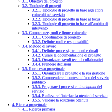
3.1. Obiettivi del progetto
3.2. Tipologie di progetti
3.2.1. Tipologie di progetto in base agli attori
coinvolti nel servizio
3.2.2. Tipologie di progetto in base al focus
3.2.3. Tipologie di progetto in base all’ambito di
intervento
3.3. Competenze, ruoli e figure coinvolte
3.3.1. Coordinatore di progetto
3.3.2. Definire ruoli e responsabilità
3.4. Metodo di lavoro
3.4.1. Definire processi, strumenti e rituali
3.4.2. Curare la documentazione di progetto
3.4.3. Organizzare tavoli tecnici collaborativi
3.4.4. Prendere decisioni
3.5. Il processo progettuale
3.5.1. Organizzare il progetto e la sua gestione
3.5.2. Comprendere il contesto d’uso del servizio
pubblico
3.5.3. Progettare i processi e i
touchpoint
del
servizio
3.5.4. Realizzare l’interfaccia utente del servizio
3.5.5. Validare la soluzione ottenuta
4. Ricerca progettuale
4.1. Ricerca primaria