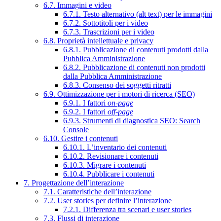
6.7. Immagini e video
6.7.1. Testo alternativo (alt text) per le immagini
6.7.2. Sottotitoli per i video
6.7.3. Trascrizioni per i video
6.8. Proprietà intellettuale e privacy
6.8.1. Pubblicazione di contenuti prodotti dalla
Pubblica Amministrazione
6.8.2. Pubblicazione di contenuti non prodotti
dalla Pubblica Amministrazione
6.8.3. Consenso dei soggetti ritratti
6.9. Ottimizzazione per i motori di ricerca (SEO)
6.9.1. I fattori
on-page
6.9.2. I fattori
off-page
6.9.3. Strumenti di diagnostica SEO: Search
Console
6.10. Gestire i contenuti
6.10.1. L’inventario dei contenuti
6.10.2. Revisionare i contenuti
6.10.3. Migrare i contenuti
6.10.4. Pubblicare i contenuti
7. Progettazione dell’interazione
7.1. Caratteristiche dell’interazione
7.2. User stories per definire l’interazione
7.2.1. Differenza tra scenari e user stories
7.3. Flussi di interazione