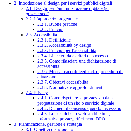
2. Introduzione al design per i servizi pubblici digitali
2.1. Design per l’amministrazione digitale (
e-
government
)
2.2. L’approccio progettuale
2.2.1. Buone pratiche
2.2.2. Principi
2.3. Accessibilità
2.3.1. Definizione
2.3.2. Accessibilità by design
2.3.3. Principi per l’accessibilità
2.3.4. Linee guida e criteri di successo
2.3.5. Come rilasciare una dichiarazione di
accessibilità
2.3.6. Meccanismo di feedback e procedura di
attuazione
2.3.7. Obiettivi accessibilità
2.3.8. Normativa e approfondimenti
2.4. Privacy
2.4.1. Come rispettare la privacy sin dalla
progettazione di un sito o servizio digitale
2.4.2. Richiedi il consenso quando necessario
2.4.3. Le basi del sito web: architettura,
informativa privacy, riferimenti DPO
3. Pianificazione, gestione e strategia
3.1. Obiettivi del progetto