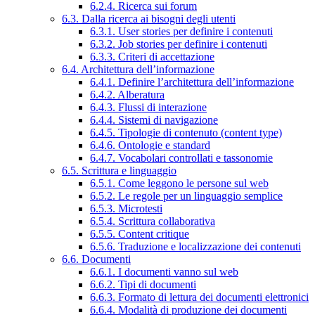
6.2.4. Ricerca sui forum
6.3. Dalla ricerca ai bisogni degli utenti
6.3.1. User stories per definire i contenuti
6.3.2. Job stories per definire i contenuti
6.3.3. Criteri di accettazione
6.4. Architettura dell’informazione
6.4.1. Definire l’architettura dell’informazione
6.4.2. Alberatura
6.4.3. Flussi di interazione
6.4.4. Sistemi di navigazione
6.4.5. Tipologie di contenuto (content type)
6.4.6. Ontologie e standard
6.4.7. Vocabolari controllati e tassonomie
6.5. Scrittura e linguaggio
6.5.1. Come leggono le persone sul web
6.5.2. Le regole per un linguaggio semplice
6.5.3. Microtesti
6.5.4. Scrittura collaborativa
6.5.5. Content critique
6.5.6. Traduzione e localizzazione dei contenuti
6.6. Documenti
6.6.1. I documenti vanno sul web
6.6.2. Tipi di documenti
6.6.3. Formato di lettura dei documenti elettronici
6.6.4. Modalità di produzione dei documenti