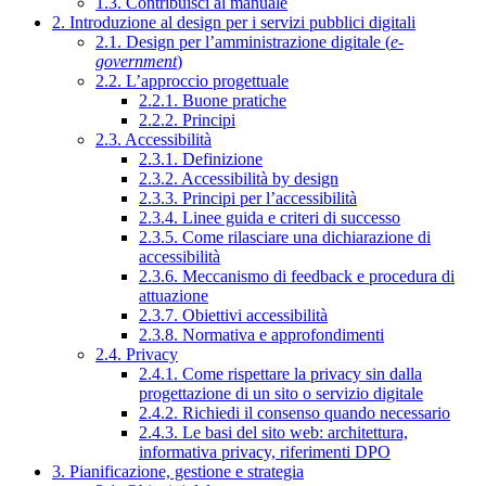
1.3. Contribuisci al manuale
2. Introduzione al design per i servizi pubblici digitali
2.1. Design per l’amministrazione digitale (
e-
government
)
2.2. L’approccio progettuale
2.2.1. Buone pratiche
2.2.2. Principi
2.3. Accessibilità
2.3.1. Definizione
2.3.2. Accessibilità by design
2.3.3. Principi per l’accessibilità
2.3.4. Linee guida e criteri di successo
2.3.5. Come rilasciare una dichiarazione di
accessibilità
2.3.6. Meccanismo di feedback e procedura di
attuazione
2.3.7. Obiettivi accessibilità
2.3.8. Normativa e approfondimenti
2.4. Privacy
2.4.1. Come rispettare la privacy sin dalla
progettazione di un sito o servizio digitale
2.4.2. Richiedi il consenso quando necessario
2.4.3. Le basi del sito web: architettura,
informativa privacy, riferimenti DPO
3. Pianificazione, gestione e strategia