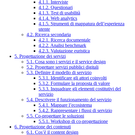
4.1.1. Interviste
4.1.2. Questionari
4.1.3. Test di usabilità
4.1.4. Web analytics
4.1.5. Strumenti di mappatura dell’esperienza
utente
4.2. Ricerca secondaria
4.2.1. Ricerca documentale
4.2.2. Analisi benchmark
4.2.3. Valutazione euristica
5. Progettazione dei servizi
5.1. Cosa sono i servizi e il service design
5.2. Progettare servizi pubblici digitali
5.3. Definire il modello di servizio
5.3.1. Identificare gli attori coinvolti
5.3.2. Formulare la proposta di valore
5.3.3. Inquadrare gli elementi costitutivi del
servizio
5.4. Descrivere il funzionamento del servizio
5.4.1. Mappare l’ecosistema
5.4.2. Rappresentare i flussi di servizio
5.5. Co-progettare le soluzioni
5.5.1. Workshop di co-progettazione
6. Progettazione dei contenuti
6.1. Cos’è il content design