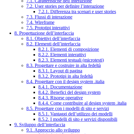
7.1. Caratteristiche dell’interazione
7.2. User stories per definire l’interazione
7.2.1. Differenza tra scenari e user stories
7.3. Flussi di interazione
7.4. Wireframe
7.5. Prototipi interattivi
8. Progettazione dell’interfaccia
8.1. Obiettivi dell’interfaccia
8.2. Elementi dell’interfaccia
8.2.1. Elementi di composizione
8.2.2. Elementi interattivi
8.2.3. Elementi testuali (microtesti)
8.3. Progettare e costruire in alta fedeltà
8.3.1. Layout di pagina
8.3.2. Prototipi in alta fedeltà
8.4. Progettare con il design system .italia
8.4.1. Documentazione
8.4.2. Benefici del design system
8.4.3. Risorse operative
8.4.4. Come contribuire al design system .italia
8.5. Progettare con i modelli di sito e servizi
8.5.1. Vantaggi dell’utilizzo dei modelli
8.5.2. I modelli di sito e servizi disponibili
9. Sviluppo dell’interfaccia
9.1. Approccio allo sviluppo