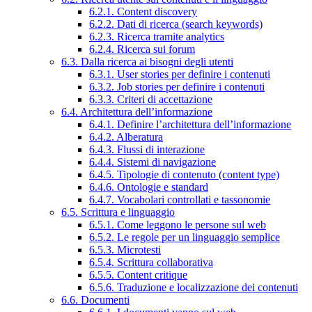
6.2.1. Content discovery
6.2.2. Dati di ricerca (search keywords)
6.2.3. Ricerca tramite analytics
6.2.4. Ricerca sui forum
6.3. Dalla ricerca ai bisogni degli utenti
6.3.1. User stories per definire i contenuti
6.3.2. Job stories per definire i contenuti
6.3.3. Criteri di accettazione
6.4. Architettura dell’informazione
6.4.1. Definire l’architettura dell’informazione
6.4.2. Alberatura
6.4.3. Flussi di interazione
6.4.4. Sistemi di navigazione
6.4.5. Tipologie di contenuto (content type)
6.4.6. Ontologie e standard
6.4.7. Vocabolari controllati e tassonomie
6.5. Scrittura e linguaggio
6.5.1. Come leggono le persone sul web
6.5.2. Le regole per un linguaggio semplice
6.5.3. Microtesti
6.5.4. Scrittura collaborativa
6.5.5. Content critique
6.5.6. Traduzione e localizzazione dei contenuti
6.6. Documenti