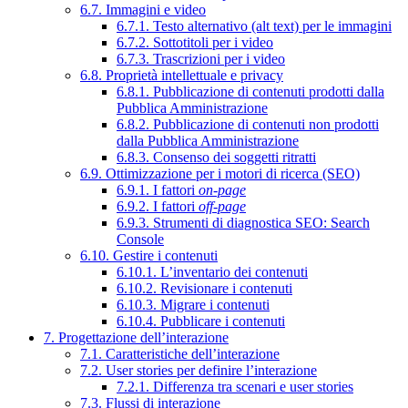
6.7. Immagini e video
6.7.1. Testo alternativo (alt text) per le immagini
6.7.2. Sottotitoli per i video
6.7.3. Trascrizioni per i video
6.8. Proprietà intellettuale e privacy
6.8.1. Pubblicazione di contenuti prodotti dalla
Pubblica Amministrazione
6.8.2. Pubblicazione di contenuti non prodotti
dalla Pubblica Amministrazione
6.8.3. Consenso dei soggetti ritratti
6.9. Ottimizzazione per i motori di ricerca (SEO)
6.9.1. I fattori
on-page
6.9.2. I fattori
off-page
6.9.3. Strumenti di diagnostica SEO: Search
Console
6.10. Gestire i contenuti
6.10.1. L’inventario dei contenuti
6.10.2. Revisionare i contenuti
6.10.3. Migrare i contenuti
6.10.4. Pubblicare i contenuti
7. Progettazione dell’interazione
7.1. Caratteristiche dell’interazione
7.2. User stories per definire l’interazione
7.2.1. Differenza tra scenari e user stories
7.3. Flussi di interazione