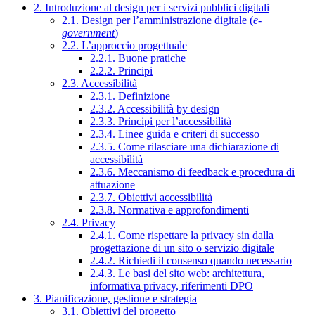
2. Introduzione al design per i servizi pubblici digitali
2.1. Design per l’amministrazione digitale (
e-
government
)
2.2. L’approccio progettuale
2.2.1. Buone pratiche
2.2.2. Principi
2.3. Accessibilità
2.3.1. Definizione
2.3.2. Accessibilità by design
2.3.3. Principi per l’accessibilità
2.3.4. Linee guida e criteri di successo
2.3.5. Come rilasciare una dichiarazione di
accessibilità
2.3.6. Meccanismo di feedback e procedura di
attuazione
2.3.7. Obiettivi accessibilità
2.3.8. Normativa e approfondimenti
2.4. Privacy
2.4.1. Come rispettare la privacy sin dalla
progettazione di un sito o servizio digitale
2.4.2. Richiedi il consenso quando necessario
2.4.3. Le basi del sito web: architettura,
informativa privacy, riferimenti DPO
3. Pianificazione, gestione e strategia
3.1. Obiettivi del progetto