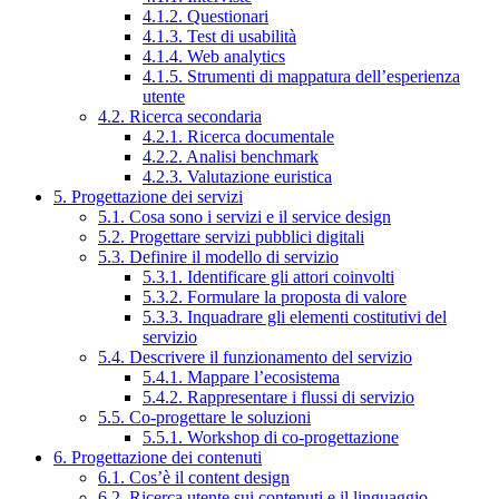
4.1.2. Questionari
4.1.3. Test di usabilità
4.1.4. Web analytics
4.1.5. Strumenti di mappatura dell’esperienza
utente
4.2. Ricerca secondaria
4.2.1. Ricerca documentale
4.2.2. Analisi benchmark
4.2.3. Valutazione euristica
5. Progettazione dei servizi
5.1. Cosa sono i servizi e il service design
5.2. Progettare servizi pubblici digitali
5.3. Definire il modello di servizio
5.3.1. Identificare gli attori coinvolti
5.3.2. Formulare la proposta di valore
5.3.3. Inquadrare gli elementi costitutivi del
servizio
5.4. Descrivere il funzionamento del servizio
5.4.1. Mappare l’ecosistema
5.4.2. Rappresentare i flussi di servizio
5.5. Co-progettare le soluzioni
5.5.1. Workshop di co-progettazione
6. Progettazione dei contenuti
6.1. Cos’è il content design
6.2. Ricerca utente sui contenuti e il linguaggio