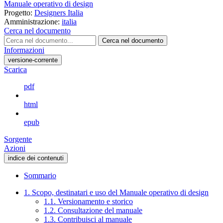
Manuale operativo di design
Progetto:
Designers Italia
Amministrazione:
italia
Cerca nel documento
Cerca nel documento
Informazioni
versione-corrente
Scarica
pdf
html
epub
Sorgente
Azioni
indice dei contenuti
Sommario
1. Scopo, destinatari e uso del Manuale operativo di design
1.1. Versionamento e storico
1.2. Consultazione del manuale
1.3. Contribuisci al manuale