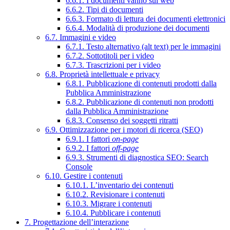
6.6.1. I documenti vanno sul web
6.6.2. Tipi di documenti
6.6.3. Formato di lettura dei documenti elettronici
6.6.4. Modalità di produzione dei documenti
6.7. Immagini e video
6.7.1. Testo alternativo (alt text) per le immagini
6.7.2. Sottotitoli per i video
6.7.3. Trascrizioni per i video
6.8. Proprietà intellettuale e privacy
6.8.1. Pubblicazione di contenuti prodotti dalla
Pubblica Amministrazione
6.8.2. Pubblicazione di contenuti non prodotti
dalla Pubblica Amministrazione
6.8.3. Consenso dei soggetti ritratti
6.9. Ottimizzazione per i motori di ricerca (SEO)
6.9.1. I fattori
on-page
6.9.2. I fattori
off-page
6.9.3. Strumenti di diagnostica SEO: Search
Console
6.10. Gestire i contenuti
6.10.1. L’inventario dei contenuti
6.10.2. Revisionare i contenuti
6.10.3. Migrare i contenuti
6.10.4. Pubblicare i contenuti
7. Progettazione dell’interazione