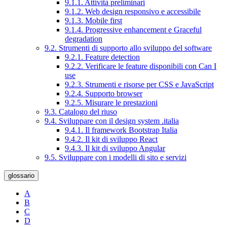
9.1.1. Attività preliminari
9.1.2. Web design responsivo e accessibile
9.1.3. Mobile first
9.1.4. Progressive enhancement e Graceful
degradation
9.2. Strumenti di supporto allo sviluppo del software
9.2.1. Feature detection
9.2.2. Verificare le feature disponibili con Can I
use
9.2.3. Strumenti e risorse per CSS e JavaScript
9.2.4. Supporto browser
9.2.5. Misurare le prestazioni
9.3. Catalogo del riuso
9.4. Sviluppare con il design system .italia
9.4.1. Il framework Bootstrap Italia
9.4.2. Il kit di sviluppo React
9.4.3. Il kit di sviluppo Angular
9.5. Sviluppare con i modelli di sito e servizi
glossario
A
B
C
D