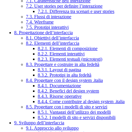
7.1. Caratteristiche dell’interazione
7.2. User stories per definire l’interazione
7.2.1. Differenza tra scenari e user stories
7.3. Flussi di interazione
7.4. Wireframe
7.5. Prototipi interattivi
8. Progettazione dell’interfaccia
8.1. Obiettivi dell’interfaccia
8.2. Elementi dell’interfaccia
8.2.1. Elementi di composizione
8.2.2. Elementi interattivi
8.2.3. Elementi testuali (microtesti)
8.3. Progettare e costruire in alta fedeltà
8.3.1. Layout di pagina
8.3.2. Prototipi in alta fedeltà
8.4. Progettare con il design system .italia
8.4.1. Documentazione
8.4.2. Benefici del design system
8.4.3. Risorse operative
8.4.4. Come contribuire al design system .italia
8.5. Progettare con i modelli di sito e servizi
8.5.1. Vantaggi dell’utilizzo dei modelli
8.5.2. I modelli di sito e servizi disponibili
9. Sviluppo dell’interfaccia
9.1. Approccio allo sviluppo