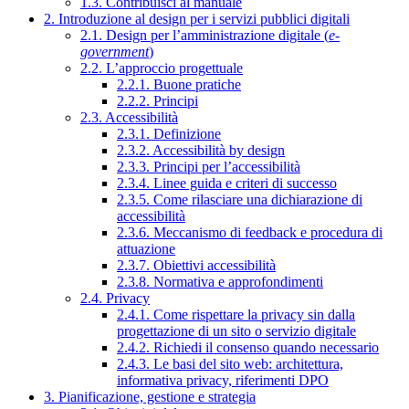
1.3. Contribuisci al manuale
2. Introduzione al design per i servizi pubblici digitali
2.1. Design per l’amministrazione digitale (
e-
government
)
2.2. L’approccio progettuale
2.2.1. Buone pratiche
2.2.2. Principi
2.3. Accessibilità
2.3.1. Definizione
2.3.2. Accessibilità by design
2.3.3. Principi per l’accessibilità
2.3.4. Linee guida e criteri di successo
2.3.5. Come rilasciare una dichiarazione di
accessibilità
2.3.6. Meccanismo di feedback e procedura di
attuazione
2.3.7. Obiettivi accessibilità
2.3.8. Normativa e approfondimenti
2.4. Privacy
2.4.1. Come rispettare la privacy sin dalla
progettazione di un sito o servizio digitale
2.4.2. Richiedi il consenso quando necessario
2.4.3. Le basi del sito web: architettura,
informativa privacy, riferimenti DPO
3. Pianificazione, gestione e strategia