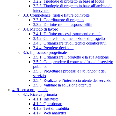
3.2.2. Tipologie di progetto in base al focus
3.2.3. Tipologie di progetto in base all’ambito di
intervento
3.3. Competenze, ruoli e figure coinvolte
3.3.1. Coordinatore di progetto
3.3.2. Definire ruoli e responsabilità
3.4. Metodo di lavoro
3.4.1. Definire processi, strumenti e rituali
3.4.2. Curare la documentazione di progetto
3.4.3. Organizzare tavoli tecnici collaborativi
3.4.4. Prendere decisioni
3.5. Il processo progettuale
3.5.1. Organizzare il progetto e la sua gestione
3.5.2. Comprendere il contesto d’uso del servizio
pubblico
3.5.3. Progettare i processi e i
touchpoint
del
servizio
3.5.4. Realizzare l’interfaccia utente del servizio
3.5.5. Validare la soluzione ottenuta
4. Ricerca progettuale
4.1. Ricerca primaria
4.1.1. Interviste
4.1.2. Questionari
4.1.3. Test di usabilità
4.1.4. Web analytics