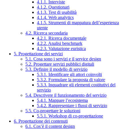
4.1.1. Interviste
4.1.2. Questionari
4.1.3. Test di usabilità
4.1.4. Web analytics
4.1.5. Strumenti di mappatura dell’esperienza
utente
4.2. Ricerca secondaria
4.2.1. Ricerca documentale
4.2.2. Analisi benchmark
4.2.3. Valutazione euristica
5. Progettazione dei servizi
5.1. Cosa sono i servizi e il service design
5.2. Progettare servizi pubblici digitali
5.3. Definire il modello di servizio
5.3.1. Identificare gli attori coinvolti
5.3.2. Formulare la proposta di valore
5.3.3. Inquadrare gli elementi costitutivi del
servizio
5.4. Descrivere il funzionamento del servizio
5.4.1. Mappare l’ecosistema
5.4.2. Rappresentare i flussi di servizio
5.5. Co-progettare le soluzioni
5.5.1. Workshop di co-progettazione
6. Progettazione dei contenuti
6.1. Cos’è il content design