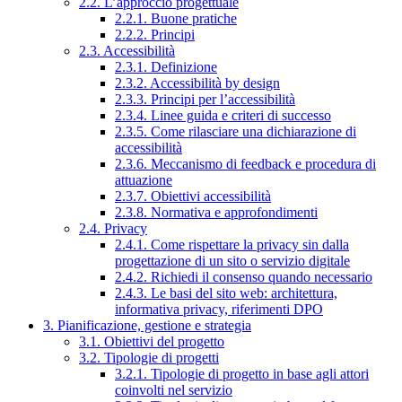
2.2. L’approccio progettuale
2.2.1. Buone pratiche
2.2.2. Principi
2.3. Accessibilità
2.3.1. Definizione
2.3.2. Accessibilità by design
2.3.3. Principi per l’accessibilità
2.3.4. Linee guida e criteri di successo
2.3.5. Come rilasciare una dichiarazione di
accessibilità
2.3.6. Meccanismo di feedback e procedura di
attuazione
2.3.7. Obiettivi accessibilità
2.3.8. Normativa e approfondimenti
2.4. Privacy
2.4.1. Come rispettare la privacy sin dalla
progettazione di un sito o servizio digitale
2.4.2. Richiedi il consenso quando necessario
2.4.3. Le basi del sito web: architettura,
informativa privacy, riferimenti DPO
3. Pianificazione, gestione e strategia
3.1. Obiettivi del progetto
3.2. Tipologie di progetti
3.2.1. Tipologie di progetto in base agli attori
coinvolti nel servizio