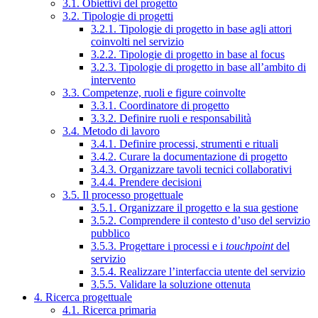
3.1. Obiettivi del progetto
3.2. Tipologie di progetti
3.2.1. Tipologie di progetto in base agli attori
coinvolti nel servizio
3.2.2. Tipologie di progetto in base al focus
3.2.3. Tipologie di progetto in base all’ambito di
intervento
3.3. Competenze, ruoli e figure coinvolte
3.3.1. Coordinatore di progetto
3.3.2. Definire ruoli e responsabilità
3.4. Metodo di lavoro
3.4.1. Definire processi, strumenti e rituali
3.4.2. Curare la documentazione di progetto
3.4.3. Organizzare tavoli tecnici collaborativi
3.4.4. Prendere decisioni
3.5. Il processo progettuale
3.5.1. Organizzare il progetto e la sua gestione
3.5.2. Comprendere il contesto d’uso del servizio
pubblico
3.5.3. Progettare i processi e i
touchpoint
del
servizio
3.5.4. Realizzare l’interfaccia utente del servizio
3.5.5. Validare la soluzione ottenuta
4. Ricerca progettuale
4.1. Ricerca primaria