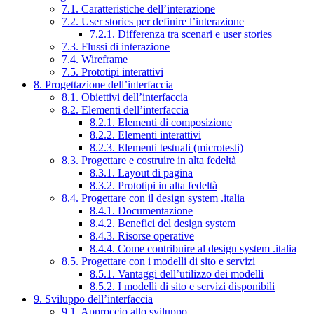
7.1. Caratteristiche dell’interazione
7.2. User stories per definire l’interazione
7.2.1. Differenza tra scenari e user stories
7.3. Flussi di interazione
7.4. Wireframe
7.5. Prototipi interattivi
8. Progettazione dell’interfaccia
8.1. Obiettivi dell’interfaccia
8.2. Elementi dell’interfaccia
8.2.1. Elementi di composizione
8.2.2. Elementi interattivi
8.2.3. Elementi testuali (microtesti)
8.3. Progettare e costruire in alta fedeltà
8.3.1. Layout di pagina
8.3.2. Prototipi in alta fedeltà
8.4. Progettare con il design system .italia
8.4.1. Documentazione
8.4.2. Benefici del design system
8.4.3. Risorse operative
8.4.4. Come contribuire al design system .italia
8.5. Progettare con i modelli di sito e servizi
8.5.1. Vantaggi dell’utilizzo dei modelli
8.5.2. I modelli di sito e servizi disponibili
9. Sviluppo dell’interfaccia
9.1. Approccio allo sviluppo