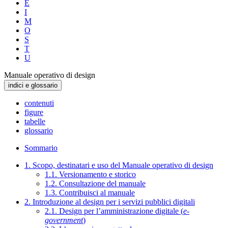
E
I
M
O
S
T
U
Manuale operativo di design
indici e glossario
contenuti
figure
tabelle
glossario
Sommario
1. Scopo, destinatari e uso del Manuale operativo di design
1.1. Versionamento e storico
1.2. Consultazione del manuale
1.3. Contribuisci al manuale
2. Introduzione al design per i servizi pubblici digitali
2.1. Design per l’amministrazione digitale (
e-
government
)