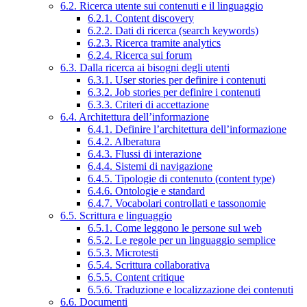
6.2. Ricerca utente sui contenuti e il linguaggio
6.2.1. Content discovery
6.2.2. Dati di ricerca (search keywords)
6.2.3. Ricerca tramite analytics
6.2.4. Ricerca sui forum
6.3. Dalla ricerca ai bisogni degli utenti
6.3.1. User stories per definire i contenuti
6.3.2. Job stories per definire i contenuti
6.3.3. Criteri di accettazione
6.4. Architettura dell’informazione
6.4.1. Definire l’architettura dell’informazione
6.4.2. Alberatura
6.4.3. Flussi di interazione
6.4.4. Sistemi di navigazione
6.4.5. Tipologie di contenuto (content type)
6.4.6. Ontologie e standard
6.4.7. Vocabolari controllati e tassonomie
6.5. Scrittura e linguaggio
6.5.1. Come leggono le persone sul web
6.5.2. Le regole per un linguaggio semplice
6.5.3. Microtesti
6.5.4. Scrittura collaborativa
6.5.5. Content critique
6.5.6. Traduzione e localizzazione dei contenuti
6.6. Documenti