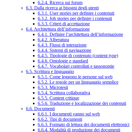
6.2.4. Ricerca sui forum
6.3. Dalla ricerca ai bisogni degli utenti
6.3.1. User stories per definire i contenuti
6.3.2. Job stories per definire i contenuti
6.3.3. Criteri di accettazione
6.4. Architettura dell’informazione
6.4.1. Definire l’architettura dell’informazione
6.4.2. Alberatura
6.4.3. Flussi di interazione
6.4.4. Sistemi di navigazione
6.4.5. Tipologie di contenuto (content type)
6.4.6. Ontologie e standard
6.4.7. Vocabolari controllati e tassonomie
6.5. Scrittura e linguaggio
6.5.1. Come leggono le persone sul web
6.5.2. Le regole per un linguaggio semplice
6.5.3. Microtesti
6.5.4. Scrittura collaborativa
6.5.5. Content critique
6.5.6. Traduzione e localizzazione dei contenuti
6.6. Documenti
6.6.1. I documenti vanno sul web
6.6.2. Tipi di documenti
6.6.3. Formato di lettura dei documenti elettronici
6.6.4. Modalità di produzione dei documenti