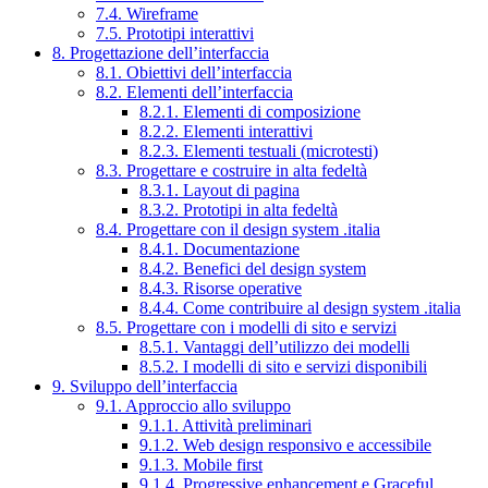
7.4. Wireframe
7.5. Prototipi interattivi
8. Progettazione dell’interfaccia
8.1. Obiettivi dell’interfaccia
8.2. Elementi dell’interfaccia
8.2.1. Elementi di composizione
8.2.2. Elementi interattivi
8.2.3. Elementi testuali (microtesti)
8.3. Progettare e costruire in alta fedeltà
8.3.1. Layout di pagina
8.3.2. Prototipi in alta fedeltà
8.4. Progettare con il design system .italia
8.4.1. Documentazione
8.4.2. Benefici del design system
8.4.3. Risorse operative
8.4.4. Come contribuire al design system .italia
8.5. Progettare con i modelli di sito e servizi
8.5.1. Vantaggi dell’utilizzo dei modelli
8.5.2. I modelli di sito e servizi disponibili
9. Sviluppo dell’interfaccia
9.1. Approccio allo sviluppo
9.1.1. Attività preliminari
9.1.2. Web design responsivo e accessibile
9.1.3. Mobile first
9.1.4. Progressive enhancement e Graceful