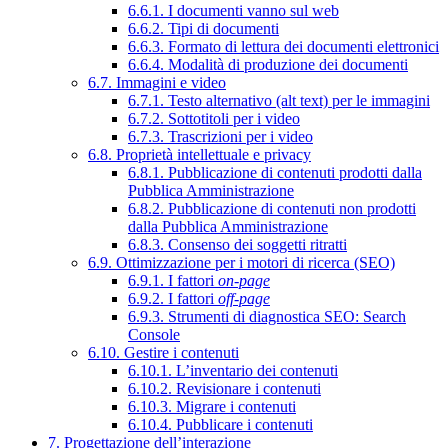
6.6.1. I documenti vanno sul web
6.6.2. Tipi di documenti
6.6.3. Formato di lettura dei documenti elettronici
6.6.4. Modalità di produzione dei documenti
6.7. Immagini e video
6.7.1. Testo alternativo (alt text) per le immagini
6.7.2. Sottotitoli per i video
6.7.3. Trascrizioni per i video
6.8. Proprietà intellettuale e privacy
6.8.1. Pubblicazione di contenuti prodotti dalla
Pubblica Amministrazione
6.8.2. Pubblicazione di contenuti non prodotti
dalla Pubblica Amministrazione
6.8.3. Consenso dei soggetti ritratti
6.9. Ottimizzazione per i motori di ricerca (SEO)
6.9.1. I fattori
on-page
6.9.2. I fattori
off-page
6.9.3. Strumenti di diagnostica SEO: Search
Console
6.10. Gestire i contenuti
6.10.1. L’inventario dei contenuti
6.10.2. Revisionare i contenuti
6.10.3. Migrare i contenuti
6.10.4. Pubblicare i contenuti
7. Progettazione dell’interazione