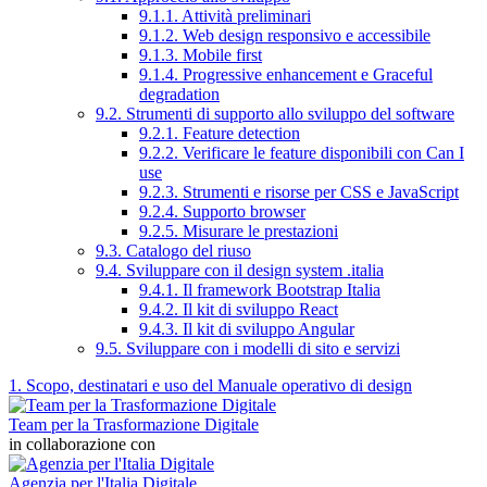
9.1.1. Attività preliminari
9.1.2. Web design responsivo e accessibile
9.1.3. Mobile first
9.1.4. Progressive enhancement e Graceful
degradation
9.2. Strumenti di supporto allo sviluppo del software
9.2.1. Feature detection
9.2.2. Verificare le feature disponibili con Can I
use
9.2.3. Strumenti e risorse per CSS e JavaScript
9.2.4. Supporto browser
9.2.5. Misurare le prestazioni
9.3. Catalogo del riuso
9.4. Sviluppare con il design system .italia
9.4.1. Il framework Bootstrap Italia
9.4.2. Il kit di sviluppo React
9.4.3. Il kit di sviluppo Angular
9.5. Sviluppare con i modelli di sito e servizi
1. Scopo, destinatari e uso del Manuale operativo di design
Team per la Trasformazione Digitale
in collaborazione con
Agenzia per l'Italia Digitale