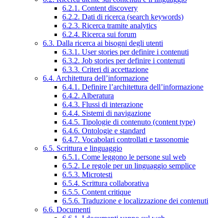
6.2.1. Content discovery
6.2.2. Dati di ricerca (search keywords)
6.2.3. Ricerca tramite analytics
6.2.4. Ricerca sui forum
6.3. Dalla ricerca ai bisogni degli utenti
6.3.1. User stories per definire i contenuti
6.3.2. Job stories per definire i contenuti
6.3.3. Criteri di accettazione
6.4. Architettura dell’informazione
6.4.1. Definire l’architettura dell’informazione
6.4.2. Alberatura
6.4.3. Flussi di interazione
6.4.4. Sistemi di navigazione
6.4.5. Tipologie di contenuto (content type)
6.4.6. Ontologie e standard
6.4.7. Vocabolari controllati e tassonomie
6.5. Scrittura e linguaggio
6.5.1. Come leggono le persone sul web
6.5.2. Le regole per un linguaggio semplice
6.5.3. Microtesti
6.5.4. Scrittura collaborativa
6.5.5. Content critique
6.5.6. Traduzione e localizzazione dei contenuti
6.6. Documenti