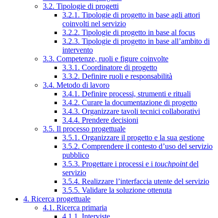
3.2. Tipologie di progetti
3.2.1. Tipologie di progetto in base agli attori
coinvolti nel servizio
3.2.2. Tipologie di progetto in base al focus
3.2.3. Tipologie di progetto in base all’ambito di
intervento
3.3. Competenze, ruoli e figure coinvolte
3.3.1. Coordinatore di progetto
3.3.2. Definire ruoli e responsabilità
3.4. Metodo di lavoro
3.4.1. Definire processi, strumenti e rituali
3.4.2. Curare la documentazione di progetto
3.4.3. Organizzare tavoli tecnici collaborativi
3.4.4. Prendere decisioni
3.5. Il processo progettuale
3.5.1. Organizzare il progetto e la sua gestione
3.5.2. Comprendere il contesto d’uso del servizio
pubblico
3.5.3. Progettare i processi e i
touchpoint
del
servizio
3.5.4. Realizzare l’interfaccia utente del servizio
3.5.5. Validare la soluzione ottenuta
4. Ricerca progettuale
4.1. Ricerca primaria
4.1.1. Interviste