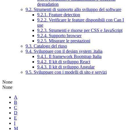
degradation
9.2. Strumenti di supporto allo sviluppo del software
9.2.1. Feature detection
9.2.2. Verificare le feature disponibili con Can I
use
9.2.3. Strumenti e risorse per CSS e JavaScript
9.2.4. Supporto browser
9.2.5. Misurare le prestazioni
9.3. Catalogo del riuso
9.4. Sviluppare con il design system .italia
9.4.1. Il framework Bootstrap Italia
9.4.2. Il kit di sviluppo React
9.4.3. Il kit di sviluppo Angular
9.5. Sviluppare con i modelli di sito e servizi
None
None
A
B
C
D
E
I
M