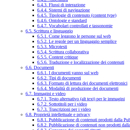
6.4.3. Flussi di interazione
6.4.4. Sistemi di navigazione
6.4.5. Tipologie di contenuto (content type)
6.4.6. Ontologie e standard
6.4.7. Vocabolari controllati e tassonomie
6.5. Scrittura e linguaggio
6.5.1. Come leggono le persone sul web
6.5.2. Le regole per un linguaggio semplice
6.5.3. Microtesti
6.5.4. Scrittura collaborativa
6.5.5. Content critique
6.5.6. Traduzione e localizzazione dei contenuti
6.6. Documenti
6.6.1. I documenti vanno sul web
6.6.2. Tipi di documenti
6.6.3. Formato di lettura dei documenti elettronici
6.6.4. Modalità di produzione dei documenti
6.7. Immagini e video
6.7.1. Testo alternativo (alt text) per le immagini
6.7.2. Sottotitoli per i video
6.7.3. Trascrizioni per i video
6.8. Proprietà intellettuale e privacy
6.8.1. Pubblicazione di contenuti prodotti dalla P
6.8.2. Pubblicazione di contenuti non prodotti dal