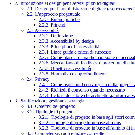
2. Introduzione al design per i servizi pubblici digitali
2.1. Design per l’amministrazione digitale (
e-government
2.2. L’approccio progettuale
2.2.1. Buone pratiche
2.2.2. Principi
2.3. Accessibilità
2.3.1. Definizione
2.3.2. Accessibilità by design
2.3.3. Principi per l’accessibilità
2.3.4. Linee guida e criteri di successo
2.3.5. Come rilasciare una dichiarazione di accessib
2.3.6. Meccanismo di feedback e procedura di attu
2.3.7. Obiettivi accessibilità
2.3.8. Normativa e approfondimenti
2.4. Privacy
2.4.1. Come rispettare la privacy sin dalla progettaz
2.4.2. Richiedi il consenso quando necessario
2.4.3. Le basi del sito web: architettura, informati
3. Pianificazione, gestione e strategia
3.1. Obiettivi del progetto
3.2. Tipologie di progetti
3.2.1. Tipologie di progetto in base agli attori coinv
3.2.2. Tipologie di progetto in base al focus
3.2.3. Tipologie di progetto in base all’ambito di i
3.3. Competenze, ruoli e figure coinvolte