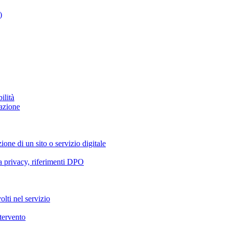
)
ilità
azione
ione di un sito o servizio digitale
va privacy, riferimenti DPO
olti nel servizio
ntervento