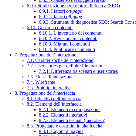
6.8.3. Consenso dei soggetti ritratti
6.9. Ottimizzazione per i motori di ricerca (SEO)
6.9.1. I fattori
on-page
6.9.2. I fattori
off-page
6.9.3. Strumenti di diagnostica SEO: Search Cons
6.10. Gestire i contenuti
6.10.1. L’inventario dei contenuti
6.10.2. Revisionare i contenuti
6.10.3. Migrare i contenuti
6.10.4. Pubblicare i contenuti
7. Progettazione dell’interazione
7.1. Caratteristiche dell’interazione
7.2. User stories per definire l’interazione
7.2.1. Differenza tra scenari e user stories
7.3. Flussi di interazione
7.4. Wireframe
7.5. Prototipi interattivi
8. Progettazione dell’interfaccia
8.1. Obiettivi dell’interfaccia
8.2. Elementi dell’interfaccia
8.2.1. Elementi di composizione
8.2.2. Elementi interattivi
8.2.3. Elementi testuali (microtesti)
8.3. Progettare e costruire in alta fedeltà
8.3.1. Layout di pagina