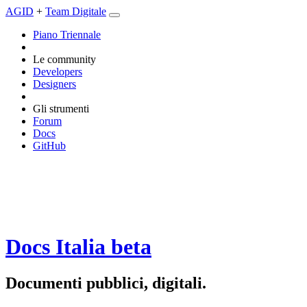
AGID
+
Team Digitale
Piano Triennale
Le community
Developers
Designers
Gli strumenti
Forum
Docs
GitHub
Docs Italia
beta
Documenti pubblici, digitali.