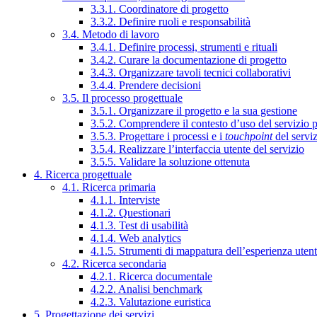
3.3.1. Coordinatore di progetto
3.3.2. Definire ruoli e responsabilità
3.4. Metodo di lavoro
3.4.1. Definire processi, strumenti e rituali
3.4.2. Curare la documentazione di progetto
3.4.3. Organizzare tavoli tecnici collaborativi
3.4.4. Prendere decisioni
3.5. Il processo progettuale
3.5.1. Organizzare il progetto e la sua gestione
3.5.2. Comprendere il contesto d’uso del servizio 
3.5.3. Progettare i processi e i
touchpoint
del servi
3.5.4. Realizzare l’interfaccia utente del servizio
3.5.5. Validare la soluzione ottenuta
4. Ricerca progettuale
4.1. Ricerca primaria
4.1.1. Interviste
4.1.2. Questionari
4.1.3. Test di usabilità
4.1.4. Web analytics
4.1.5. Strumenti di mappatura dell’esperienza uten
4.2. Ricerca secondaria
4.2.1. Ricerca documentale
4.2.2. Analisi benchmark
4.2.3. Valutazione euristica
5. Progettazione dei servizi