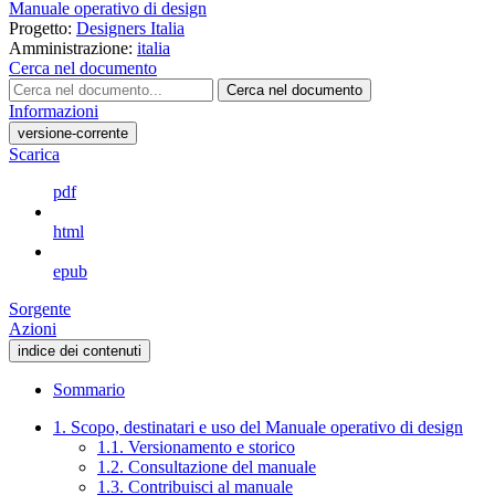
Manuale operativo di design
Progetto:
Designers Italia
Amministrazione:
italia
Cerca nel documento
Cerca nel documento
Informazioni
versione-corrente
Scarica
pdf
html
epub
Sorgente
Azioni
indice dei contenuti
Sommario
1. Scopo, destinatari e uso del Manuale operativo di design
1.1. Versionamento e storico
1.2. Consultazione del manuale
1.3. Contribuisci al manuale