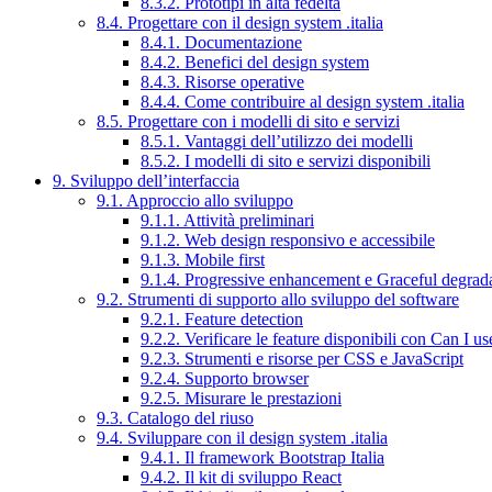
8.3.2. Prototipi in alta fedeltà
8.4. Progettare con il design system .italia
8.4.1. Documentazione
8.4.2. Benefici del design system
8.4.3. Risorse operative
8.4.4. Come contribuire al design system .italia
8.5. Progettare con i modelli di sito e servizi
8.5.1. Vantaggi dell’utilizzo dei modelli
8.5.2. I modelli di sito e servizi disponibili
9. Sviluppo dell’interfaccia
9.1. Approccio allo sviluppo
9.1.1. Attività preliminari
9.1.2. Web design responsivo e accessibile
9.1.3. Mobile first
9.1.4. Progressive enhancement e Graceful degrad
9.2. Strumenti di supporto allo sviluppo del software
9.2.1. Feature detection
9.2.2. Verificare le feature disponibili con Can I us
9.2.3. Strumenti e risorse per CSS e JavaScript
9.2.4. Supporto browser
9.2.5. Misurare le prestazioni
9.3. Catalogo del riuso
9.4. Sviluppare con il design system .italia
9.4.1. Il framework Bootstrap Italia
9.4.2. Il kit di sviluppo React