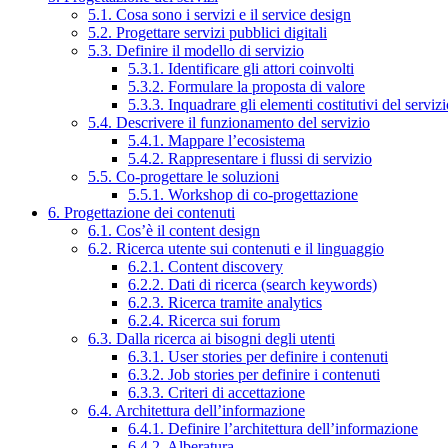
5.1. Cosa sono i servizi e il service design
5.2. Progettare servizi pubblici digitali
5.3. Definire il modello di servizio
5.3.1. Identificare gli attori coinvolti
5.3.2. Formulare la proposta di valore
5.3.3. Inquadrare gli elementi costitutivi del serviz
5.4. Descrivere il funzionamento del servizio
5.4.1. Mappare l’ecosistema
5.4.2. Rappresentare i flussi di servizio
5.5. Co-progettare le soluzioni
5.5.1. Workshop di co-progettazione
6. Progettazione dei contenuti
6.1. Cos’è il content design
6.2. Ricerca utente sui contenuti e il linguaggio
6.2.1. Content discovery
6.2.2. Dati di ricerca (search keywords)
6.2.3. Ricerca tramite analytics
6.2.4. Ricerca sui forum
6.3. Dalla ricerca ai bisogni degli utenti
6.3.1. User stories per definire i contenuti
6.3.2. Job stories per definire i contenuti
6.3.3. Criteri di accettazione
6.4. Architettura dell’informazione
6.4.1. Definire l’architettura dell’informazione
6.4.2. Alberatura