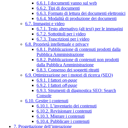
6.6.1. I documenti vanno sul web
6.6.2. Tipi di documenti
6.6.3. Formato di lettura dei documenti elettronici
6.6.4. Modalità di produzione dei documenti
6.7. Immagini e video
6.7.1. Testo alternativo (alt text) per le immagini
6.7.2. Sottotitoli per i video
6.7.3. Trascrizioni per i video
6.8. Proprietà intellettuale e privacy
6.8.1. Pubblicazione di contenuti prodotti dalla
Pubblica Amministrazione
6.8.2. Pubblicazione di contenuti non prodotti
dalla Pubblica Amministrazione
6.8.3. Consenso dei soggetti ritratti
6.9. Ottimizzazione per i motori di ricerca (SEO)
6.9.1. I fattori
on-page
6.9.2. I fattori
off-page
6.9.3. Strumenti di diagnostica SEO: Search
Console
6.10. Gestire i contenuti
6.10.1. L’inventario dei contenuti
6.10.2. Revisionare i contenuti
6.10.3. Migrare i contenuti
6.10.4. Pubblicare i contenuti
7. Progettazione dell’interazione