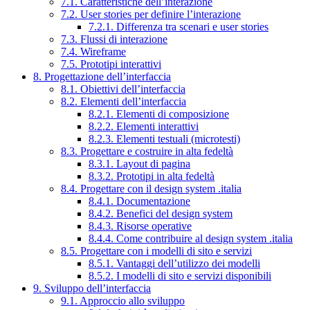
7.1. Caratteristiche dell’interazione
7.2. User stories per definire l’interazione
7.2.1. Differenza tra scenari e user stories
7.3. Flussi di interazione
7.4. Wireframe
7.5. Prototipi interattivi
8. Progettazione dell’interfaccia
8.1. Obiettivi dell’interfaccia
8.2. Elementi dell’interfaccia
8.2.1. Elementi di composizione
8.2.2. Elementi interattivi
8.2.3. Elementi testuali (microtesti)
8.3. Progettare e costruire in alta fedeltà
8.3.1. Layout di pagina
8.3.2. Prototipi in alta fedeltà
8.4. Progettare con il design system .italia
8.4.1. Documentazione
8.4.2. Benefici del design system
8.4.3. Risorse operative
8.4.4. Come contribuire al design system .italia
8.5. Progettare con i modelli di sito e servizi
8.5.1. Vantaggi dell’utilizzo dei modelli
8.5.2. I modelli di sito e servizi disponibili
9. Sviluppo dell’interfaccia
9.1. Approccio allo sviluppo