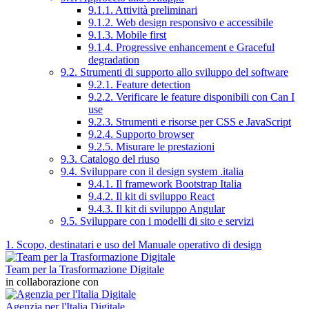
9.1.1. Attività preliminari
9.1.2. Web design responsivo e accessibile
9.1.3. Mobile first
9.1.4. Progressive enhancement e Graceful
degradation
9.2. Strumenti di supporto allo sviluppo del software
9.2.1. Feature detection
9.2.2. Verificare le feature disponibili con Can I
use
9.2.3. Strumenti e risorse per CSS e JavaScript
9.2.4. Supporto browser
9.2.5. Misurare le prestazioni
9.3. Catalogo del riuso
9.4. Sviluppare con il design system .italia
9.4.1. Il framework Bootstrap Italia
9.4.2. Il kit di sviluppo React
9.4.3. Il kit di sviluppo Angular
9.5. Sviluppare con i modelli di sito e servizi
1. Scopo, destinatari e uso del Manuale operativo di design
Team per la Trasformazione Digitale
in collaborazione con
Agenzia per l'Italia Digitale