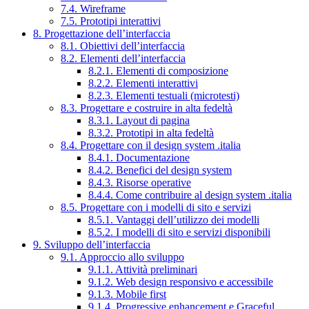
7.4. Wireframe
7.5. Prototipi interattivi
8. Progettazione dell’interfaccia
8.1. Obiettivi dell’interfaccia
8.2. Elementi dell’interfaccia
8.2.1. Elementi di composizione
8.2.2. Elementi interattivi
8.2.3. Elementi testuali (microtesti)
8.3. Progettare e costruire in alta fedeltà
8.3.1. Layout di pagina
8.3.2. Prototipi in alta fedeltà
8.4. Progettare con il design system .italia
8.4.1. Documentazione
8.4.2. Benefici del design system
8.4.3. Risorse operative
8.4.4. Come contribuire al design system .italia
8.5. Progettare con i modelli di sito e servizi
8.5.1. Vantaggi dell’utilizzo dei modelli
8.5.2. I modelli di sito e servizi disponibili
9. Sviluppo dell’interfaccia
9.1. Approccio allo sviluppo
9.1.1. Attività preliminari
9.1.2. Web design responsivo e accessibile
9.1.3. Mobile first
9.1.4. Progressive enhancement e Graceful