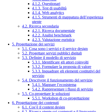
4.1.2. Questionari
4.1.3. Test di usabilità
4.1.4. Web analytics
4.1.5. Strumenti di mappatura dell’esperienza
utente
4.2. Ricerca secondaria
4.2.1. Ricerca documentale
4.2.2. Analisi benchmark
4.2.3. Valutazione euristica
5. Progettazione dei servizi
5.1. Cosa sono i servizi e il service design
5.2. Progettare servizi pubblici digitali
5.3. Definire il modello di servizio
5.3.1. Identificare gli attori coinvolti
5.3.2. Formulare la proposta di valore
5.3.3. Inquadrare gli elementi costitutivi del
servizio
5.4. Descrivere il funzionamento del servizio
5.4.1. Mappare l’ecosistema
5.4.2. Rappresentare i flussi di servizio
5.5. Co-progettare le soluzioni
5.5.1. Workshop di co-progettazione
6. Progettazione dei contenuti
6.1. Cos’è il content design
6.2. Ricerca utente sui contenuti e il linguaggio