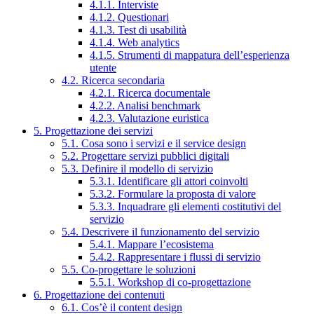
4.1.1. Interviste
4.1.2. Questionari
4.1.3. Test di usabilità
4.1.4. Web analytics
4.1.5. Strumenti di mappatura dell’esperienza
utente
4.2. Ricerca secondaria
4.2.1. Ricerca documentale
4.2.2. Analisi benchmark
4.2.3. Valutazione euristica
5. Progettazione dei servizi
5.1. Cosa sono i servizi e il service design
5.2. Progettare servizi pubblici digitali
5.3. Definire il modello di servizio
5.3.1. Identificare gli attori coinvolti
5.3.2. Formulare la proposta di valore
5.3.3. Inquadrare gli elementi costitutivi del
servizio
5.4. Descrivere il funzionamento del servizio
5.4.1. Mappare l’ecosistema
5.4.2. Rappresentare i flussi di servizio
5.5. Co-progettare le soluzioni
5.5.1. Workshop di co-progettazione
6. Progettazione dei contenuti
6.1. Cos’è il content design