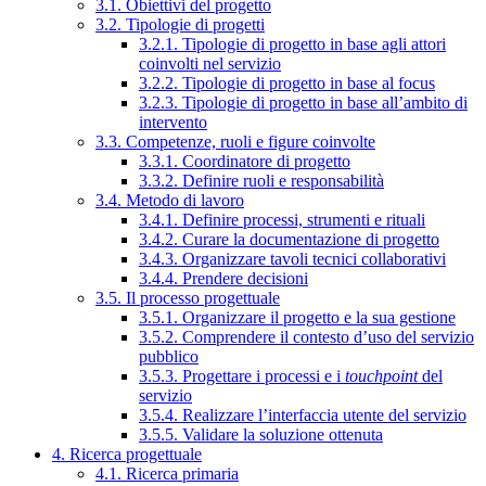
3.1. Obiettivi del progetto
3.2. Tipologie di progetti
3.2.1. Tipologie di progetto in base agli attori
coinvolti nel servizio
3.2.2. Tipologie di progetto in base al focus
3.2.3. Tipologie di progetto in base all’ambito di
intervento
3.3. Competenze, ruoli e figure coinvolte
3.3.1. Coordinatore di progetto
3.3.2. Definire ruoli e responsabilità
3.4. Metodo di lavoro
3.4.1. Definire processi, strumenti e rituali
3.4.2. Curare la documentazione di progetto
3.4.3. Organizzare tavoli tecnici collaborativi
3.4.4. Prendere decisioni
3.5. Il processo progettuale
3.5.1. Organizzare il progetto e la sua gestione
3.5.2. Comprendere il contesto d’uso del servizio
pubblico
3.5.3. Progettare i processi e i
touchpoint
del
servizio
3.5.4. Realizzare l’interfaccia utente del servizio
3.5.5. Validare la soluzione ottenuta
4. Ricerca progettuale
4.1. Ricerca primaria