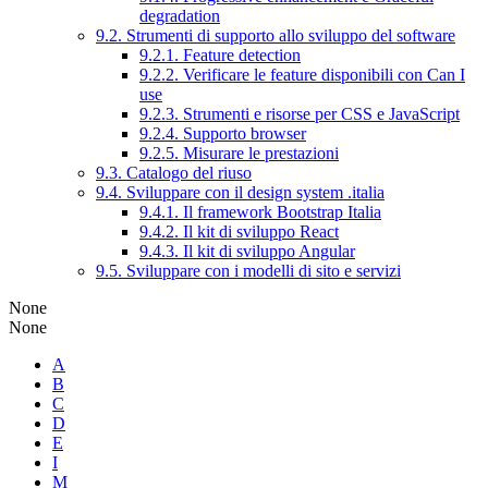
degradation
9.2. Strumenti di supporto allo sviluppo del software
9.2.1. Feature detection
9.2.2. Verificare le feature disponibili con Can I
use
9.2.3. Strumenti e risorse per CSS e JavaScript
9.2.4. Supporto browser
9.2.5. Misurare le prestazioni
9.3. Catalogo del riuso
9.4. Sviluppare con il design system .italia
9.4.1. Il framework Bootstrap Italia
9.4.2. Il kit di sviluppo React
9.4.3. Il kit di sviluppo Angular
9.5. Sviluppare con i modelli di sito e servizi
None
None
A
B
C
D
E
I
M