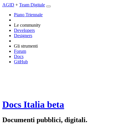
AGID
+
Team Digitale
Piano Triennale
Le community
Developers
Designers
Gli strumenti
Forum
Docs
GitHub
Docs Italia
beta
Documenti pubblici, digitali.