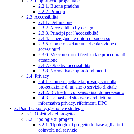
2.2. L’approccio progettuale
2.2.1. Buone pratiche
2.2.2. Principi
2.3. Accessibilità
2.3.1. Definizione
2.3.2. Accessibilità by design
2.3.3. Principi per l’accessibilità
2.3.4. Linee guida e criteri di successo
2.3.5. Come rilasciare una dichiarazione di
accessibilità
2.3.6. Meccanismo di feedback e procedura di
attuazione
2.3.7. Obiettivi accessibilità
2.3.8. Normativa e approfondimenti
2.4. Privacy
2.4.1. Come rispettare la privacy sin dalla
progettazione di un sito o servizio digitale
2.4.2. Richiedi il consenso quando necessario
2.4.3. Le basi del sito web: architettura,
informativa privacy, riferimenti DPO
3. Pianificazione, gestione e strategia
3.1. Obiettivi del progetto
3.2. Tipologie di progetti
3.2.1. Tipologie di progetto in base agli attori
coinvolti nel servizio