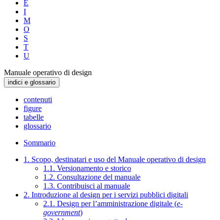
E
I
M
O
S
T
U
Manuale operativo di design
indici e glossario
contenuti
figure
tabelle
glossario
Sommario
1. Scopo, destinatari e uso del Manuale operativo di design
1.1. Versionamento e storico
1.2. Consultazione del manuale
1.3. Contribuisci al manuale
2. Introduzione al design per i servizi pubblici digitali
2.1. Design per l’amministrazione digitale (
e-
government
)