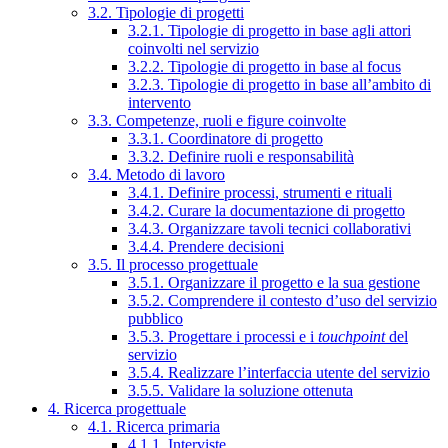
3.2. Tipologie di progetti
3.2.1. Tipologie di progetto in base agli attori
coinvolti nel servizio
3.2.2. Tipologie di progetto in base al focus
3.2.3. Tipologie di progetto in base all’ambito di
intervento
3.3. Competenze, ruoli e figure coinvolte
3.3.1. Coordinatore di progetto
3.3.2. Definire ruoli e responsabilità
3.4. Metodo di lavoro
3.4.1. Definire processi, strumenti e rituali
3.4.2. Curare la documentazione di progetto
3.4.3. Organizzare tavoli tecnici collaborativi
3.4.4. Prendere decisioni
3.5. Il processo progettuale
3.5.1. Organizzare il progetto e la sua gestione
3.5.2. Comprendere il contesto d’uso del servizio
pubblico
3.5.3. Progettare i processi e i
touchpoint
del
servizio
3.5.4. Realizzare l’interfaccia utente del servizio
3.5.5. Validare la soluzione ottenuta
4. Ricerca progettuale
4.1. Ricerca primaria
4.1.1. Interviste