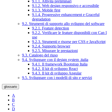
9.1.1. Attività preliminari
9.1.2. Web design responsivo e accessibile
9.1.3. Mobile first
9.1.4. Progressive enhancement e Graceful
degradation
9.2. Strumenti di supporto allo sviluppo del software
9.2.1. Feature detection
9.2.2. Verificare le feature disponibili con Can I
use
9.2.3. Strumenti e risorse per CSS e JavaScript
9.2.4. Supporto browser
9.2.5. Misurare le prestazioni
9.3. Catalogo del riuso
9.4. Sviluppare con il design system .italia
9.4.1. Il framework Bootstrap Italia
9.4.2. Il kit di sviluppo React
9.4.3. Il kit di sviluppo Angular
9.5. Sviluppare con i modelli di sito e servizi
glossario
A
B
C
D