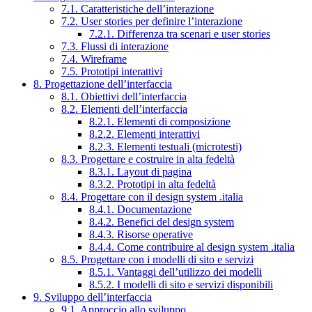
7.1. Caratteristiche dell’interazione
7.2. User stories per definire l’interazione
7.2.1. Differenza tra scenari e user stories
7.3. Flussi di interazione
7.4. Wireframe
7.5. Prototipi interattivi
8. Progettazione dell’interfaccia
8.1. Obiettivi dell’interfaccia
8.2. Elementi dell’interfaccia
8.2.1. Elementi di composizione
8.2.2. Elementi interattivi
8.2.3. Elementi testuali (microtesti)
8.3. Progettare e costruire in alta fedeltà
8.3.1. Layout di pagina
8.3.2. Prototipi in alta fedeltà
8.4. Progettare con il design system .italia
8.4.1. Documentazione
8.4.2. Benefici del design system
8.4.3. Risorse operative
8.4.4. Come contribuire al design system .italia
8.5. Progettare con i modelli di sito e servizi
8.5.1. Vantaggi dell’utilizzo dei modelli
8.5.2. I modelli di sito e servizi disponibili
9. Sviluppo dell’interfaccia
9.1. Approccio allo sviluppo