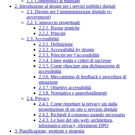
1.3. Contribuisci al manuale
2. Introduzione al design per i servizi pubblici digitali
2.1. Design per l’amministrazione digitale (
e-
government
)
2.2. L’approccio progettuale
2.2.1. Buone pratiche
2.2.2. Principi
2.3. Accessibilità
2.3.1. Definizione
2.3.2. Accessibilità by design
2.3.3. Principi per l’accessibilità
2.3.4. Linee guida e criteri di successo
2.3.5. Come rilasciare una dichiarazione di
accessibilità
2.3.6. Meccanismo di feedback e procedura di
attuazione
2.3.7. Obiettivi accessibilità
2.3.8. Normativa e approfondimenti
2.4. Privacy
2.4.1. Come rispettare la privacy sin dalla
progettazione di un sito o servizio digitale
2.4.2. Richiedi il consenso quando necessario
2.4.3. Le basi del sito web: architettura,
informativa privacy, riferimenti DPO
3. Pianificazione, gestione e strategia