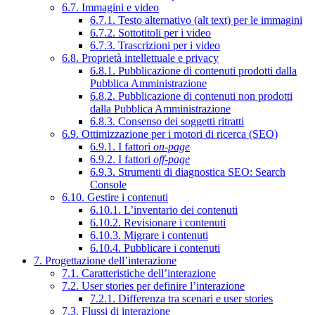
6.7. Immagini e video
6.7.1. Testo alternativo (alt text) per le immagini
6.7.2. Sottotitoli per i video
6.7.3. Trascrizioni per i video
6.8. Proprietà intellettuale e privacy
6.8.1. Pubblicazione di contenuti prodotti dalla
Pubblica Amministrazione
6.8.2. Pubblicazione di contenuti non prodotti
dalla Pubblica Amministrazione
6.8.3. Consenso dei soggetti ritratti
6.9. Ottimizzazione per i motori di ricerca (SEO)
6.9.1. I fattori
on-page
6.9.2. I fattori
off-page
6.9.3. Strumenti di diagnostica SEO: Search
Console
6.10. Gestire i contenuti
6.10.1. L’inventario dei contenuti
6.10.2. Revisionare i contenuti
6.10.3. Migrare i contenuti
6.10.4. Pubblicare i contenuti
7. Progettazione dell’interazione
7.1. Caratteristiche dell’interazione
7.2. User stories per definire l’interazione
7.2.1. Differenza tra scenari e user stories
7.3. Flussi di interazione