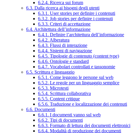
6.2.4. Ricerca sui forum
6.3. Dalla ricerca ai bisogni degli utenti
6.3.1. User stories per definire i contenuti
6.3.2. Job stories per definire i contenuti
6.3.3. Criteri di accettazione
6.4. Architettura dell’informazione
6.4.1. Definire l’architettura dell’informazione
6.4.2. Alberatura
6.4.3. Flussi di interazione
6.4.4. Sistemi di navigazione
6.4.5. Tipologie di contenuto (content type)
6.4.6. Ontologie e standard
6.4.7. Vocabolari controllati e tassonomie
6.5. Scrittura e linguaggio
6.5.1. Come leggono le persone sul web
6.5.2. Le regole per un linguaggio semplice
6.5.3. Microtesti
6.5.4. Scrittura collaborativa
6.5.5. Content critique
6.5.6. Traduzione e localizzazione dei contenuti
6.6. Documenti
6.6.1. I documenti vanno sul web
6.6.2. Tipi di documenti
6.6.3. Formato di lettura dei documenti elettronici
6.6.4. Modalità di produzione dei documenti