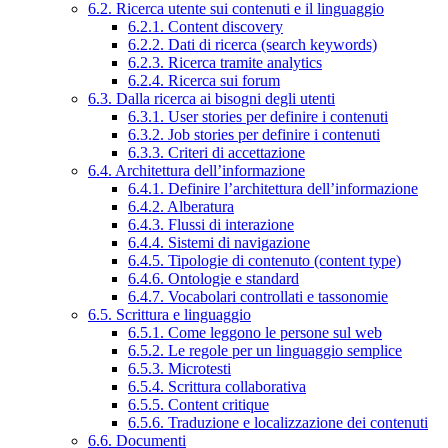
6.2. Ricerca utente sui contenuti e il linguaggio
6.2.1. Content discovery
6.2.2. Dati di ricerca (search keywords)
6.2.3. Ricerca tramite analytics
6.2.4. Ricerca sui forum
6.3. Dalla ricerca ai bisogni degli utenti
6.3.1. User stories per definire i contenuti
6.3.2. Job stories per definire i contenuti
6.3.3. Criteri di accettazione
6.4. Architettura dell’informazione
6.4.1. Definire l’architettura dell’informazione
6.4.2. Alberatura
6.4.3. Flussi di interazione
6.4.4. Sistemi di navigazione
6.4.5. Tipologie di contenuto (content type)
6.4.6. Ontologie e standard
6.4.7. Vocabolari controllati e tassonomie
6.5. Scrittura e linguaggio
6.5.1. Come leggono le persone sul web
6.5.2. Le regole per un linguaggio semplice
6.5.3. Microtesti
6.5.4. Scrittura collaborativa
6.5.5. Content critique
6.5.6. Traduzione e localizzazione dei contenuti
6.6. Documenti