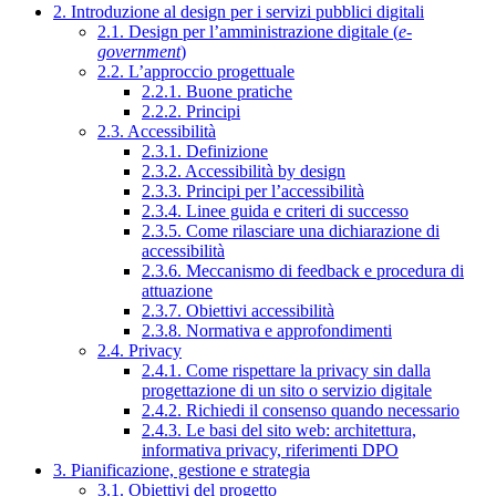
2. Introduzione al design per i servizi pubblici digitali
2.1. Design per l’amministrazione digitale (
e-
government
)
2.2. L’approccio progettuale
2.2.1. Buone pratiche
2.2.2. Principi
2.3. Accessibilità
2.3.1. Definizione
2.3.2. Accessibilità by design
2.3.3. Principi per l’accessibilità
2.3.4. Linee guida e criteri di successo
2.3.5. Come rilasciare una dichiarazione di
accessibilità
2.3.6. Meccanismo di feedback e procedura di
attuazione
2.3.7. Obiettivi accessibilità
2.3.8. Normativa e approfondimenti
2.4. Privacy
2.4.1. Come rispettare la privacy sin dalla
progettazione di un sito o servizio digitale
2.4.2. Richiedi il consenso quando necessario
2.4.3. Le basi del sito web: architettura,
informativa privacy, riferimenti DPO
3. Pianificazione, gestione e strategia
3.1. Obiettivi del progetto