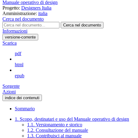
Manuale operativo di design
Progetto:
Designers Italia
Amministrazione:
italia
Cerca nel documento
Cerca nel documento
Informazioni
versione-corrente
Scarica
pdf
html
epub
Sorgente
Azioni
indice dei contenuti
Sommario
1. Scopo, destinatari e uso del Manuale operativo di design
1.1. Versionamento e storico
1.2. Consultazione del manuale
1.3. Contribuisci al manuale