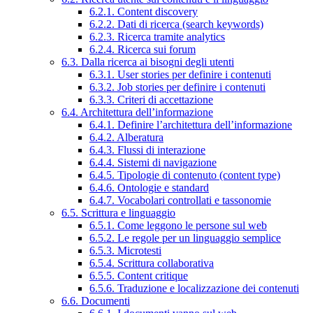
6.2.1. Content discovery
6.2.2. Dati di ricerca (search keywords)
6.2.3. Ricerca tramite analytics
6.2.4. Ricerca sui forum
6.3. Dalla ricerca ai bisogni degli utenti
6.3.1. User stories per definire i contenuti
6.3.2. Job stories per definire i contenuti
6.3.3. Criteri di accettazione
6.4. Architettura dell’informazione
6.4.1. Definire l’architettura dell’informazione
6.4.2. Alberatura
6.4.3. Flussi di interazione
6.4.4. Sistemi di navigazione
6.4.5. Tipologie di contenuto (content type)
6.4.6. Ontologie e standard
6.4.7. Vocabolari controllati e tassonomie
6.5. Scrittura e linguaggio
6.5.1. Come leggono le persone sul web
6.5.2. Le regole per un linguaggio semplice
6.5.3. Microtesti
6.5.4. Scrittura collaborativa
6.5.5. Content critique
6.5.6. Traduzione e localizzazione dei contenuti
6.6. Documenti