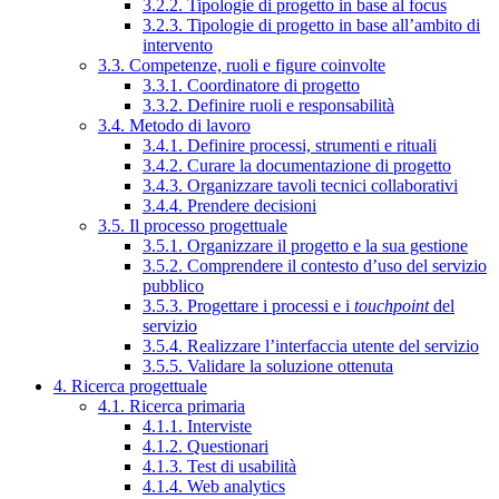
3.2.2. Tipologie di progetto in base al focus
3.2.3. Tipologie di progetto in base all’ambito di
intervento
3.3. Competenze, ruoli e figure coinvolte
3.3.1. Coordinatore di progetto
3.3.2. Definire ruoli e responsabilità
3.4. Metodo di lavoro
3.4.1. Definire processi, strumenti e rituali
3.4.2. Curare la documentazione di progetto
3.4.3. Organizzare tavoli tecnici collaborativi
3.4.4. Prendere decisioni
3.5. Il processo progettuale
3.5.1. Organizzare il progetto e la sua gestione
3.5.2. Comprendere il contesto d’uso del servizio
pubblico
3.5.3. Progettare i processi e i
touchpoint
del
servizio
3.5.4. Realizzare l’interfaccia utente del servizio
3.5.5. Validare la soluzione ottenuta
4. Ricerca progettuale
4.1. Ricerca primaria
4.1.1. Interviste
4.1.2. Questionari
4.1.3. Test di usabilità
4.1.4. Web analytics