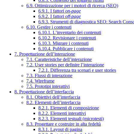
6.8.3. Consenso dei soggetti ritratti
6.9. Ottimizzazione per i motori di ricerca (SEO)
6.9.1. I fattori
on-page
6.9.2. I fattori
off-page
6.9.3. Strumenti di diagnostica SEO: Search Cons
6.10. Gestire i contenuti
6.10.1. L’inventario dei contenuti
6.10.2. Revisionare i contenuti
6.10.3. Migrare i contenuti
6.10.4. Pubblicare i contenuti
7. Progettazione dell’interazione
7.1. Caratteristiche dell’interazione
7.2. User stories per definire l’interazione
7.2.1. Differenza tra scenari e user stories
7.3. Flussi di interazione
7.4. Wireframe
7.5. Prototipi interattivi
8. Progettazione dell’interfaccia
8.1. Obiettivi dell’interfaccia
8.2. Elementi dell’interfaccia
8.2.1. Elementi di composizione
8.2.2. Elementi interattivi
8.2.3. Elementi testuali (microtesti)
8.3. Progettare e costruire in alta fedeltà
8.3.1. Layout di pagina