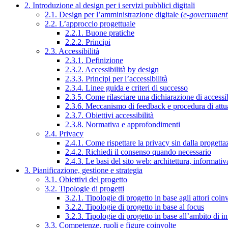
2. Introduzione al design per i servizi pubblici digitali
2.1. Design per l’amministrazione digitale (
e-government
2.2. L’approccio progettuale
2.2.1. Buone pratiche
2.2.2. Principi
2.3. Accessibilità
2.3.1. Definizione
2.3.2. Accessibilità by design
2.3.3. Principi per l’accessibilità
2.3.4. Linee guida e criteri di successo
2.3.5. Come rilasciare una dichiarazione di accessib
2.3.6. Meccanismo di feedback e procedura di attu
2.3.7. Obiettivi accessibilità
2.3.8. Normativa e approfondimenti
2.4. Privacy
2.4.1. Come rispettare la privacy sin dalla progettaz
2.4.2. Richiedi il consenso quando necessario
2.4.3. Le basi del sito web: architettura, informati
3. Pianificazione, gestione e strategia
3.1. Obiettivi del progetto
3.2. Tipologie di progetti
3.2.1. Tipologie di progetto in base agli attori coinv
3.2.2. Tipologie di progetto in base al focus
3.2.3. Tipologie di progetto in base all’ambito di i
3.3. Competenze, ruoli e figure coinvolte