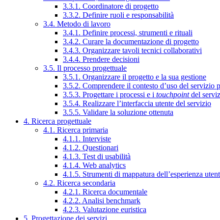
3.3.1. Coordinatore di progetto
3.3.2. Definire ruoli e responsabilità
3.4. Metodo di lavoro
3.4.1. Definire processi, strumenti e rituali
3.4.2. Curare la documentazione di progetto
3.4.3. Organizzare tavoli tecnici collaborativi
3.4.4. Prendere decisioni
3.5. Il processo progettuale
3.5.1. Organizzare il progetto e la sua gestione
3.5.2. Comprendere il contesto d’uso del servizio 
3.5.3. Progettare i processi e i
touchpoint
del servi
3.5.4. Realizzare l’interfaccia utente del servizio
3.5.5. Validare la soluzione ottenuta
4. Ricerca progettuale
4.1. Ricerca primaria
4.1.1. Interviste
4.1.2. Questionari
4.1.3. Test di usabilità
4.1.4. Web analytics
4.1.5. Strumenti di mappatura dell’esperienza uten
4.2. Ricerca secondaria
4.2.1. Ricerca documentale
4.2.2. Analisi benchmark
4.2.3. Valutazione euristica
5. Progettazione dei servizi