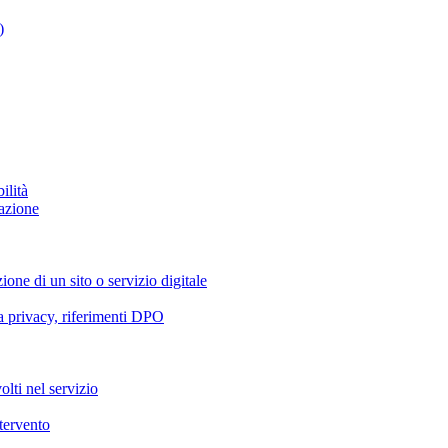
)
ilità
azione
ione di un sito o servizio digitale
va privacy, riferimenti DPO
olti nel servizio
ntervento