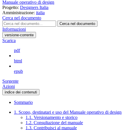
Manuale operativo di design
Progetto:
Designers Italia
Amministrazione:
italia
Cerca nel documento
Cerca nel documento
Informazioni
versione-corrente
Scarica
pdf
html
epub
Sorgente
Azioni
indice dei contenuti
Sommario
1. Scopo, destinatari e uso del Manuale operativo di design
1.1. Versionamento e storico
1.2. Consultazione del manuale
1.3. Contribuisci al manuale