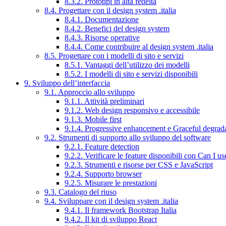
8.3.2. Prototipi in alta fedeltà
8.4. Progettare con il design system .italia
8.4.1. Documentazione
8.4.2. Benefici del design system
8.4.3. Risorse operative
8.4.4. Come contribuire al design system .italia
8.5. Progettare con i modelli di sito e servizi
8.5.1. Vantaggi dell’utilizzo dei modelli
8.5.2. I modelli di sito e servizi disponibili
9. Sviluppo dell’interfaccia
9.1. Approccio allo sviluppo
9.1.1. Attività preliminari
9.1.2. Web design responsivo e accessibile
9.1.3. Mobile first
9.1.4. Progressive enhancement e Graceful degrad
9.2. Strumenti di supporto allo sviluppo del software
9.2.1. Feature detection
9.2.2. Verificare le feature disponibili con Can I us
9.2.3. Strumenti e risorse per CSS e JavaScript
9.2.4. Supporto browser
9.2.5. Misurare le prestazioni
9.3. Catalogo del riuso
9.4. Sviluppare con il design system .italia
9.4.1. Il framework Bootstrap Italia
9.4.2. Il kit di sviluppo React