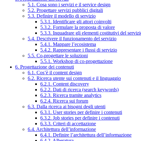
5.1. Cosa sono i servizi e il service design
5.2. Progettare servizi pubblici digitali
5.3. Definire il modello di servizio
5.3.1. Identificare gli attori coinvolti
5.3.2. Formulare la proposta di valore
5.3.3. Inquadrare gli elementi costitutivi del serviz
5.4. Descrivere il funzionamento del servizio
5.4.1. Mappare l’ecosistema
5.4.2. Rappresentare i flussi di servizio
5.5. Co-progettare le soluzioni
5.5.1. Workshop di co-progettazione
6. Progettazione dei contenuti
6.1. Cos’è il content design
6.2. Ricerca utente sui contenuti e il linguaggio
6.2.1. Content discovery
6.2.2. Dati di ricerca (search keywords)
6.2.3. Ricerca tramite analytics
6.2.4. Ricerca sui forum
6.3. Dalla ricerca ai bisogni degli utenti
6.3.1. User stories per definire i contenuti
6.3.2. Job stories per definire i contenuti
6.3.3. Criteri di accettazione
6.4. Architettura dell’informazione
6.4.1. Definire l’architettura dell’informazione
6.4.2. Alberatura