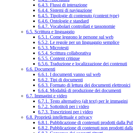
6.4.3. Flussi di interazione
6.4.4. Sistemi di navigazione
6.4.5. Tipologie di contenuto (content type)
6.4.6. Ontologie e standard
6.4.7. Vocabolari controllati e tassonomie
6.5. Scrittura e linguaggio
6.5.1. Come leggono le persone sul web
6.5.2. Le regole per un linguaggio semplice
6.5.3. Microtesti
6.5.4. Scrittura collaborativa
6.5.5. Content critique
6.5.6. Traduzione e localizzazione dei contenuti
6.6. Documenti
6.6.1. I documenti vanno sul web
6.6.2. Tipi di documenti
6.6.3. Formato di lettura dei documenti elettronici
6.6.4. Modalità di produzione dei documenti
6.7. Immagini e video
6.7.1. Testo alternativo (alt text) per le immagini
6.7.2. Sottotitoli per i video
6.7.3. Trascrizioni per i video
6.8. Proprietà intellettuale e privacy
6.8.1. Pubblicazione di contenuti prodotti dalla P
6.8.2. Pubblicazione di contenuti non prodotti dal