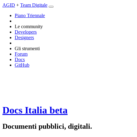
AGID
+
Team Digitale
Piano Triennale
Le community
Developers
Designers
Gli strumenti
Forum
Docs
GitHub
Docs Italia
beta
Documenti pubblici, digitali.