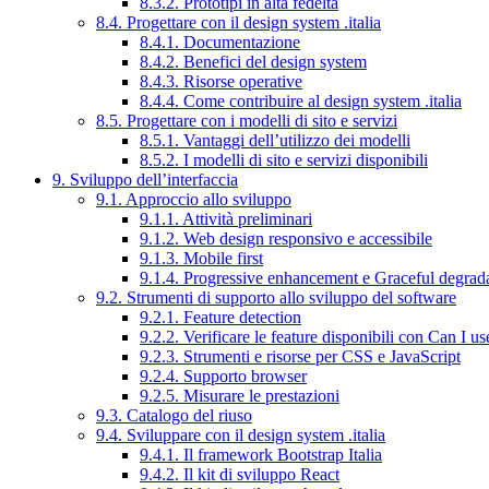
8.3.2. Prototipi in alta fedeltà
8.4. Progettare con il design system .italia
8.4.1. Documentazione
8.4.2. Benefici del design system
8.4.3. Risorse operative
8.4.4. Come contribuire al design system .italia
8.5. Progettare con i modelli di sito e servizi
8.5.1. Vantaggi dell’utilizzo dei modelli
8.5.2. I modelli di sito e servizi disponibili
9. Sviluppo dell’interfaccia
9.1. Approccio allo sviluppo
9.1.1. Attività preliminari
9.1.2. Web design responsivo e accessibile
9.1.3. Mobile first
9.1.4. Progressive enhancement e Graceful degrad
9.2. Strumenti di supporto allo sviluppo del software
9.2.1. Feature detection
9.2.2. Verificare le feature disponibili con Can I us
9.2.3. Strumenti e risorse per CSS e JavaScript
9.2.4. Supporto browser
9.2.5. Misurare le prestazioni
9.3. Catalogo del riuso
9.4. Sviluppare con il design system .italia
9.4.1. Il framework Bootstrap Italia
9.4.2. Il kit di sviluppo React