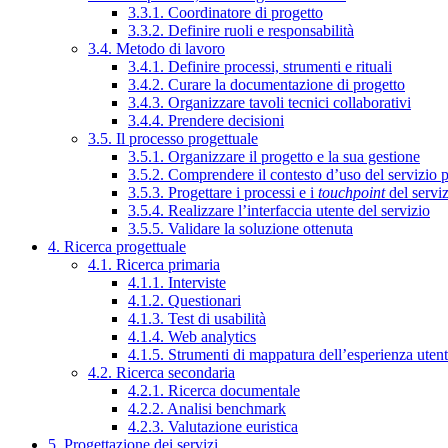
3.3.1. Coordinatore di progetto
3.3.2. Definire ruoli e responsabilità
3.4. Metodo di lavoro
3.4.1. Definire processi, strumenti e rituali
3.4.2. Curare la documentazione di progetto
3.4.3. Organizzare tavoli tecnici collaborativi
3.4.4. Prendere decisioni
3.5. Il processo progettuale
3.5.1. Organizzare il progetto e la sua gestione
3.5.2. Comprendere il contesto d’uso del servizio 
3.5.3. Progettare i processi e i
touchpoint
del servi
3.5.4. Realizzare l’interfaccia utente del servizio
3.5.5. Validare la soluzione ottenuta
4. Ricerca progettuale
4.1. Ricerca primaria
4.1.1. Interviste
4.1.2. Questionari
4.1.3. Test di usabilità
4.1.4. Web analytics
4.1.5. Strumenti di mappatura dell’esperienza uten
4.2. Ricerca secondaria
4.2.1. Ricerca documentale
4.2.2. Analisi benchmark
4.2.3. Valutazione euristica
5. Progettazione dei servizi