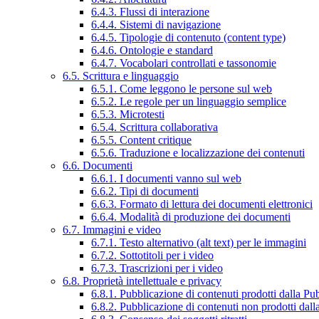
6.4.3. Flussi di interazione
6.4.4. Sistemi di navigazione
6.4.5. Tipologie di contenuto (content type)
6.4.6. Ontologie e standard
6.4.7. Vocabolari controllati e tassonomie
6.5. Scrittura e linguaggio
6.5.1. Come leggono le persone sul web
6.5.2. Le regole per un linguaggio semplice
6.5.3. Microtesti
6.5.4. Scrittura collaborativa
6.5.5. Content critique
6.5.6. Traduzione e localizzazione dei contenuti
6.6. Documenti
6.6.1. I documenti vanno sul web
6.6.2. Tipi di documenti
6.6.3. Formato di lettura dei documenti elettronici
6.6.4. Modalità di produzione dei documenti
6.7. Immagini e video
6.7.1. Testo alternativo (alt text) per le immagini
6.7.2. Sottotitoli per i video
6.7.3. Trascrizioni per i video
6.8. Proprietà intellettuale e privacy
6.8.1. Pubblicazione di contenuti prodotti dalla P
6.8.2. Pubblicazione di contenuti non prodotti dal