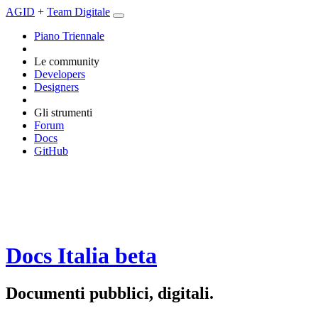
AGID
+
Team Digitale
Piano Triennale
Le community
Developers
Designers
Gli strumenti
Forum
Docs
GitHub
Docs Italia
beta
Documenti pubblici, digitali.