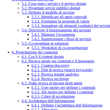
5.1. Cosa sono i servizi e il service design
5.2. Progettare servizi pubblici digitali
5.3. Definire il modello di servizio
5.3.1. Identificare gli attori coinvolti
5.3.2. Formulare la proposta di valore
5.3.3. Inquadrare gli elementi costitutivi del serviz
5.4. Descrivere il funzionamento del servizio
5.4.1. Mappare l’ecosistema
5.4.2. Rappresentare i flussi di servizio
5.5. Co-progettare le soluzioni
5.5.1. Workshop di co-progettazione
6. Progettazione dei contenuti
6.1. Cos’è il content design
6.2. Ricerca utente sui contenuti e il linguaggio
6.2.1. Content discovery
6.2.2. Dati di ricerca (search keywords)
6.2.3. Ricerca tramite analytics
6.2.4. Ricerca sui forum
6.3. Dalla ricerca ai bisogni degli utenti
6.3.1. User stories per definire i contenuti
6.3.2. Job stories per definire i contenuti
6.3.3. Criteri di accettazione
6.4. Architettura dell’informazione
6.4.1. Definire l’architettura dell’informazione
6.4.2. Alberatura