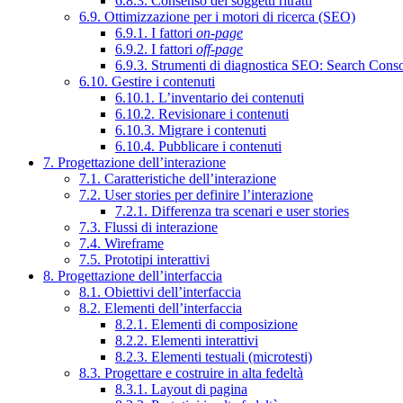
6.8.3. Consenso dei soggetti ritratti
6.9. Ottimizzazione per i motori di ricerca (SEO)
6.9.1. I fattori
on-page
6.9.2. I fattori
off-page
6.9.3. Strumenti di diagnostica SEO: Search Cons
6.10. Gestire i contenuti
6.10.1. L’inventario dei contenuti
6.10.2. Revisionare i contenuti
6.10.3. Migrare i contenuti
6.10.4. Pubblicare i contenuti
7. Progettazione dell’interazione
7.1. Caratteristiche dell’interazione
7.2. User stories per definire l’interazione
7.2.1. Differenza tra scenari e user stories
7.3. Flussi di interazione
7.4. Wireframe
7.5. Prototipi interattivi
8. Progettazione dell’interfaccia
8.1. Obiettivi dell’interfaccia
8.2. Elementi dell’interfaccia
8.2.1. Elementi di composizione
8.2.2. Elementi interattivi
8.2.3. Elementi testuali (microtesti)
8.3. Progettare e costruire in alta fedeltà
8.3.1. Layout di pagina