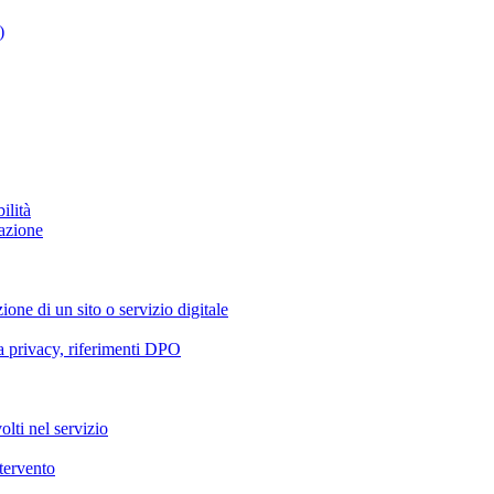
)
ilità
azione
ione di un sito o servizio digitale
va privacy, riferimenti DPO
olti nel servizio
ntervento