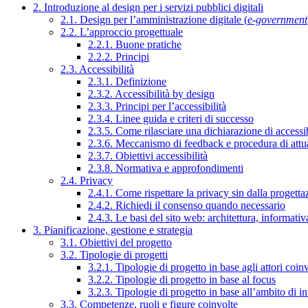
2. Introduzione al design per i servizi pubblici digitali
2.1. Design per l’amministrazione digitale (
e-government
2.2. L’approccio progettuale
2.2.1. Buone pratiche
2.2.2. Principi
2.3. Accessibilità
2.3.1. Definizione
2.3.2. Accessibilità by design
2.3.3. Principi per l’accessibilità
2.3.4. Linee guida e criteri di successo
2.3.5. Come rilasciare una dichiarazione di accessib
2.3.6. Meccanismo di feedback e procedura di attu
2.3.7. Obiettivi accessibilità
2.3.8. Normativa e approfondimenti
2.4. Privacy
2.4.1. Come rispettare la privacy sin dalla progettaz
2.4.2. Richiedi il consenso quando necessario
2.4.3. Le basi del sito web: architettura, informati
3. Pianificazione, gestione e strategia
3.1. Obiettivi del progetto
3.2. Tipologie di progetti
3.2.1. Tipologie di progetto in base agli attori coinv
3.2.2. Tipologie di progetto in base al focus
3.2.3. Tipologie di progetto in base all’ambito di i
3.3. Competenze, ruoli e figure coinvolte