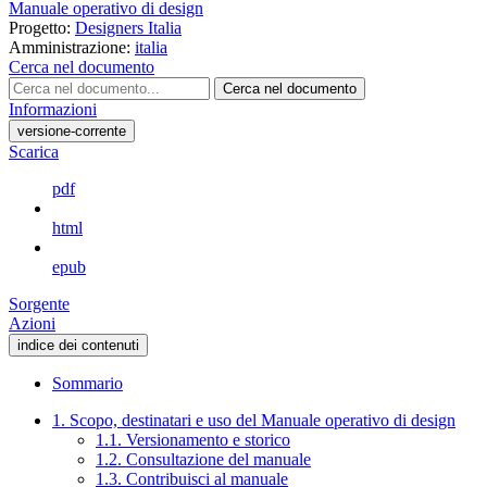
Manuale operativo di design
Progetto:
Designers Italia
Amministrazione:
italia
Cerca nel documento
Cerca nel documento
Informazioni
versione-corrente
Scarica
pdf
html
epub
Sorgente
Azioni
indice dei contenuti
Sommario
1. Scopo, destinatari e uso del Manuale operativo di design
1.1. Versionamento e storico
1.2. Consultazione del manuale
1.3. Contribuisci al manuale