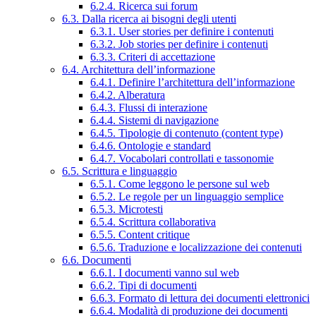
6.2.4. Ricerca sui forum
6.3. Dalla ricerca ai bisogni degli utenti
6.3.1. User stories per definire i contenuti
6.3.2. Job stories per definire i contenuti
6.3.3. Criteri di accettazione
6.4. Architettura dell’informazione
6.4.1. Definire l’architettura dell’informazione
6.4.2. Alberatura
6.4.3. Flussi di interazione
6.4.4. Sistemi di navigazione
6.4.5. Tipologie di contenuto (content type)
6.4.6. Ontologie e standard
6.4.7. Vocabolari controllati e tassonomie
6.5. Scrittura e linguaggio
6.5.1. Come leggono le persone sul web
6.5.2. Le regole per un linguaggio semplice
6.5.3. Microtesti
6.5.4. Scrittura collaborativa
6.5.5. Content critique
6.5.6. Traduzione e localizzazione dei contenuti
6.6. Documenti
6.6.1. I documenti vanno sul web
6.6.2. Tipi di documenti
6.6.3. Formato di lettura dei documenti elettronici
6.6.4. Modalità di produzione dei documenti