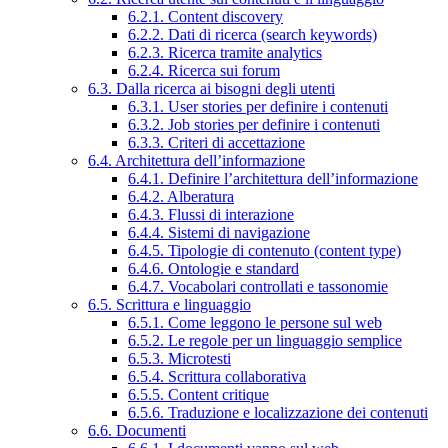
6.2.1. Content discovery
6.2.2. Dati di ricerca (search keywords)
6.2.3. Ricerca tramite analytics
6.2.4. Ricerca sui forum
6.3. Dalla ricerca ai bisogni degli utenti
6.3.1. User stories per definire i contenuti
6.3.2. Job stories per definire i contenuti
6.3.3. Criteri di accettazione
6.4. Architettura dell’informazione
6.4.1. Definire l’architettura dell’informazione
6.4.2. Alberatura
6.4.3. Flussi di interazione
6.4.4. Sistemi di navigazione
6.4.5. Tipologie di contenuto (content type)
6.4.6. Ontologie e standard
6.4.7. Vocabolari controllati e tassonomie
6.5. Scrittura e linguaggio
6.5.1. Come leggono le persone sul web
6.5.2. Le regole per un linguaggio semplice
6.5.3. Microtesti
6.5.4. Scrittura collaborativa
6.5.5. Content critique
6.5.6. Traduzione e localizzazione dei contenuti
6.6. Documenti