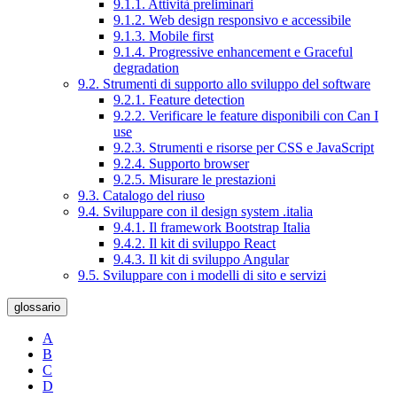
9.1.1. Attività preliminari
9.1.2. Web design responsivo e accessibile
9.1.3. Mobile first
9.1.4. Progressive enhancement e Graceful
degradation
9.2. Strumenti di supporto allo sviluppo del software
9.2.1. Feature detection
9.2.2. Verificare le feature disponibili con Can I
use
9.2.3. Strumenti e risorse per CSS e JavaScript
9.2.4. Supporto browser
9.2.5. Misurare le prestazioni
9.3. Catalogo del riuso
9.4. Sviluppare con il design system .italia
9.4.1. Il framework Bootstrap Italia
9.4.2. Il kit di sviluppo React
9.4.3. Il kit di sviluppo Angular
9.5. Sviluppare con i modelli di sito e servizi
glossario
A
B
C
D