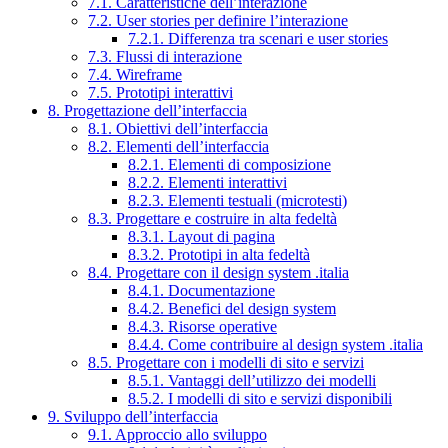
7.1. Caratteristiche dell’interazione
7.2. User stories per definire l’interazione
7.2.1. Differenza tra scenari e user stories
7.3. Flussi di interazione
7.4. Wireframe
7.5. Prototipi interattivi
8. Progettazione dell’interfaccia
8.1. Obiettivi dell’interfaccia
8.2. Elementi dell’interfaccia
8.2.1. Elementi di composizione
8.2.2. Elementi interattivi
8.2.3. Elementi testuali (microtesti)
8.3. Progettare e costruire in alta fedeltà
8.3.1. Layout di pagina
8.3.2. Prototipi in alta fedeltà
8.4. Progettare con il design system .italia
8.4.1. Documentazione
8.4.2. Benefici del design system
8.4.3. Risorse operative
8.4.4. Come contribuire al design system .italia
8.5. Progettare con i modelli di sito e servizi
8.5.1. Vantaggi dell’utilizzo dei modelli
8.5.2. I modelli di sito e servizi disponibili
9. Sviluppo dell’interfaccia
9.1. Approccio allo sviluppo