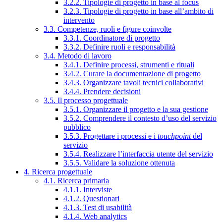
3.2.2. Tipologie di progetto in base al focus
3.2.3. Tipologie di progetto in base all’ambito di
intervento
3.3. Competenze, ruoli e figure coinvolte
3.3.1. Coordinatore di progetto
3.3.2. Definire ruoli e responsabilità
3.4. Metodo di lavoro
3.4.1. Definire processi, strumenti e rituali
3.4.2. Curare la documentazione di progetto
3.4.3. Organizzare tavoli tecnici collaborativi
3.4.4. Prendere decisioni
3.5. Il processo progettuale
3.5.1. Organizzare il progetto e la sua gestione
3.5.2. Comprendere il contesto d’uso del servizio
pubblico
3.5.3. Progettare i processi e i
touchpoint
del
servizio
3.5.4. Realizzare l’interfaccia utente del servizio
3.5.5. Validare la soluzione ottenuta
4. Ricerca progettuale
4.1. Ricerca primaria
4.1.1. Interviste
4.1.2. Questionari
4.1.3. Test di usabilità
4.1.4. Web analytics