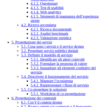
4.1.2. Questionari
4.1.3. Test di usabilità
4.1.4. Web analytics
4.1.5. Strumenti di mappatura dell’esperienza
utente
4.2. Ricerca secondaria
4.2.1. Ricerca documentale
4.2.2. Analisi benchmark
4.2.3. Valutazione euristica
5. Progettazione dei servizi
5.1. Cosa sono i servizi e il service design
5.2. Progettare servizi pubblici digitali
5.3. Definire il modello di servizio
5.3.1. Identificare gli attori coinvolti
5.3.2. Formulare la proposta di valore
5.3.3. Inquadrare gli elementi costitutivi del
servizio
5.4. Descrivere il funzionamento del servizio
5.4.1. Mappare l’ecosistema
5.4.2. Rappresentare i flussi di servizio
5.5. Co-progettare le soluzioni
5.5.1. Workshop di co-progettazione
6. Progettazione dei contenuti
6.1. Cos’è il content design
6.2. Ricerca utente sui contenuti e il linguaggio