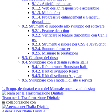
9.1.1. Attività preliminari
9.1.2. Web design responsivo e accessibile
9.1.3. Mobile first
9.1.4. Progressive enhancement e Graceful
degradation
9.2. Strumenti di supporto allo sviluppo del software
9.2.1. Feature detection
9.2.2. Verificare le feature disponibili con Can I
use
9.2.3. Strumenti e risorse per CSS e JavaScript
9.2.4. Supporto browser
9.2.5. Misurare le prestazioni
9.3. Catalogo del riuso
9.4. Sviluppare con il design system .italia
9.4.1. Il framework Bootstrap Italia
9.4.2. Il kit di sviluppo React
9.4.3. Il kit di sviluppo Angular
9.5. Sviluppare con i modelli di sito e servizi
1. Scopo, destinatari e uso del Manuale operativo di design
Team per la Trasformazione Digitale
in collaborazione con
Agenzia per l'Italia Digitale