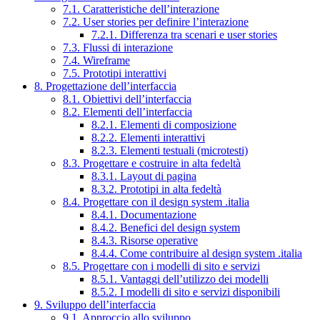
7.1. Caratteristiche dell’interazione
7.2. User stories per definire l’interazione
7.2.1. Differenza tra scenari e user stories
7.3. Flussi di interazione
7.4. Wireframe
7.5. Prototipi interattivi
8. Progettazione dell’interfaccia
8.1. Obiettivi dell’interfaccia
8.2. Elementi dell’interfaccia
8.2.1. Elementi di composizione
8.2.2. Elementi interattivi
8.2.3. Elementi testuali (microtesti)
8.3. Progettare e costruire in alta fedeltà
8.3.1. Layout di pagina
8.3.2. Prototipi in alta fedeltà
8.4. Progettare con il design system .italia
8.4.1. Documentazione
8.4.2. Benefici del design system
8.4.3. Risorse operative
8.4.4. Come contribuire al design system .italia
8.5. Progettare con i modelli di sito e servizi
8.5.1. Vantaggi dell’utilizzo dei modelli
8.5.2. I modelli di sito e servizi disponibili
9. Sviluppo dell’interfaccia
9.1. Approccio allo sviluppo