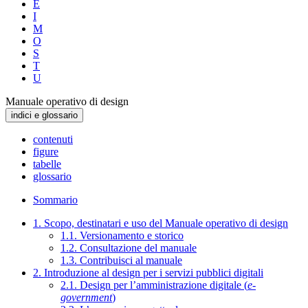
E
I
M
O
S
T
U
Manuale operativo di design
indici e glossario
contenuti
figure
tabelle
glossario
Sommario
1. Scopo, destinatari e uso del Manuale operativo di design
1.1. Versionamento e storico
1.2. Consultazione del manuale
1.3. Contribuisci al manuale
2. Introduzione al design per i servizi pubblici digitali
2.1. Design per l’amministrazione digitale (
e-
government
)