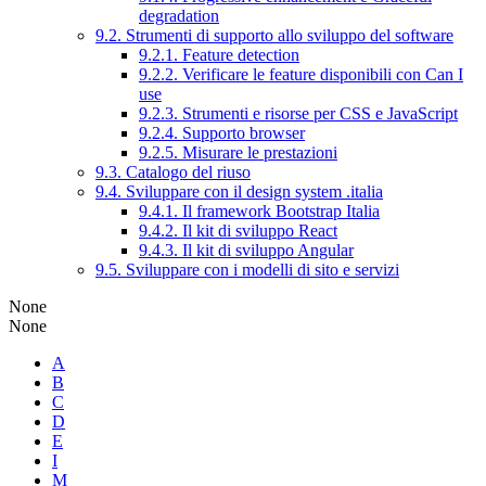
degradation
9.2. Strumenti di supporto allo sviluppo del software
9.2.1. Feature detection
9.2.2. Verificare le feature disponibili con Can I
use
9.2.3. Strumenti e risorse per CSS e JavaScript
9.2.4. Supporto browser
9.2.5. Misurare le prestazioni
9.3. Catalogo del riuso
9.4. Sviluppare con il design system .italia
9.4.1. Il framework Bootstrap Italia
9.4.2. Il kit di sviluppo React
9.4.3. Il kit di sviluppo Angular
9.5. Sviluppare con i modelli di sito e servizi
None
None
A
B
C
D
E
I
M