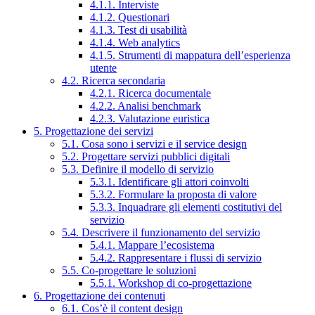
4.1.1. Interviste
4.1.2. Questionari
4.1.3. Test di usabilità
4.1.4. Web analytics
4.1.5. Strumenti di mappatura dell’esperienza
utente
4.2. Ricerca secondaria
4.2.1. Ricerca documentale
4.2.2. Analisi benchmark
4.2.3. Valutazione euristica
5. Progettazione dei servizi
5.1. Cosa sono i servizi e il service design
5.2. Progettare servizi pubblici digitali
5.3. Definire il modello di servizio
5.3.1. Identificare gli attori coinvolti
5.3.2. Formulare la proposta di valore
5.3.3. Inquadrare gli elementi costitutivi del
servizio
5.4. Descrivere il funzionamento del servizio
5.4.1. Mappare l’ecosistema
5.4.2. Rappresentare i flussi di servizio
5.5. Co-progettare le soluzioni
5.5.1. Workshop di co-progettazione
6. Progettazione dei contenuti
6.1. Cos’è il content design