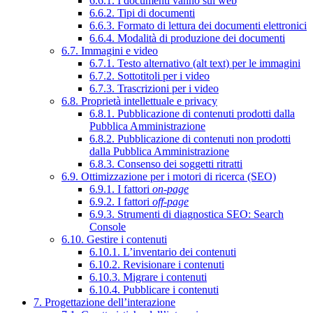
6.6.1. I documenti vanno sul web
6.6.2. Tipi di documenti
6.6.3. Formato di lettura dei documenti elettronici
6.6.4. Modalità di produzione dei documenti
6.7. Immagini e video
6.7.1. Testo alternativo (alt text) per le immagini
6.7.2. Sottotitoli per i video
6.7.3. Trascrizioni per i video
6.8. Proprietà intellettuale e privacy
6.8.1. Pubblicazione di contenuti prodotti dalla
Pubblica Amministrazione
6.8.2. Pubblicazione di contenuti non prodotti
dalla Pubblica Amministrazione
6.8.3. Consenso dei soggetti ritratti
6.9. Ottimizzazione per i motori di ricerca (SEO)
6.9.1. I fattori
on-page
6.9.2. I fattori
off-page
6.9.3. Strumenti di diagnostica SEO: Search
Console
6.10. Gestire i contenuti
6.10.1. L’inventario dei contenuti
6.10.2. Revisionare i contenuti
6.10.3. Migrare i contenuti
6.10.4. Pubblicare i contenuti
7. Progettazione dell’interazione