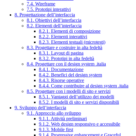
7.4. Wireframe
7.5. Prototipi interattivi
8. Progettazione dell’interfaccia
8.1. Obiettivi dell’interfaccia
8.2. Elementi dell’interfaccia
8.2.1. Elementi di composizione
8.2.2. Elementi interattivi
8.2.3. Elementi testuali (microtesti)
8.3. Progettare e costruire in alta fedeltà
8.3.1. Layout di pagina
8.3.2. Prototipi in alta fedeltà
8.4. Progettare con il design system .italia
8.4.1. Documentazione
8.4.2. Benefici del design system
8.4.3. Risorse operative
8.4.4. Come contribuire al design system .italia
8.5. Progettare con i modelli di sito e servizi
8.5.1. Vantaggi dell’utilizzo dei modelli
8.5.2. I modelli di sito e servizi disponibili
9. Sviluppo dell’interfaccia
9.1. Approccio allo sviluppo
9.1.1. Attività preliminari
9.1.2. Web design responsivo e accessibile
9.1.3. Mobile first
9.1.4. Progressive enhancement e Graceful