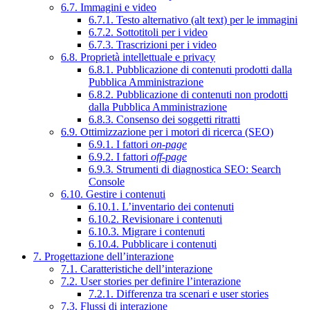
6.7. Immagini e video
6.7.1. Testo alternativo (alt text) per le immagini
6.7.2. Sottotitoli per i video
6.7.3. Trascrizioni per i video
6.8. Proprietà intellettuale e privacy
6.8.1. Pubblicazione di contenuti prodotti dalla
Pubblica Amministrazione
6.8.2. Pubblicazione di contenuti non prodotti
dalla Pubblica Amministrazione
6.8.3. Consenso dei soggetti ritratti
6.9. Ottimizzazione per i motori di ricerca (SEO)
6.9.1. I fattori
on-page
6.9.2. I fattori
off-page
6.9.3. Strumenti di diagnostica SEO: Search
Console
6.10. Gestire i contenuti
6.10.1. L’inventario dei contenuti
6.10.2. Revisionare i contenuti
6.10.3. Migrare i contenuti
6.10.4. Pubblicare i contenuti
7. Progettazione dell’interazione
7.1. Caratteristiche dell’interazione
7.2. User stories per definire l’interazione
7.2.1. Differenza tra scenari e user stories
7.3. Flussi di interazione