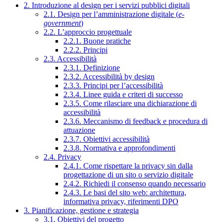
2. Introduzione al design per i servizi pubblici digitali
2.1. Design per l’amministrazione digitale (
e-
government
)
2.2. L’approccio progettuale
2.2.1. Buone pratiche
2.2.2. Principi
2.3. Accessibilità
2.3.1. Definizione
2.3.2. Accessibilità by design
2.3.3. Principi per l’accessibilità
2.3.4. Linee guida e criteri di successo
2.3.5. Come rilasciare una dichiarazione di
accessibilità
2.3.6. Meccanismo di feedback e procedura di
attuazione
2.3.7. Obiettivi accessibilità
2.3.8. Normativa e approfondimenti
2.4. Privacy
2.4.1. Come rispettare la privacy sin dalla
progettazione di un sito o servizio digitale
2.4.2. Richiedi il consenso quando necessario
2.4.3. Le basi del sito web: architettura,
informativa privacy, riferimenti DPO
3. Pianificazione, gestione e strategia
3.1. Obiettivi del progetto