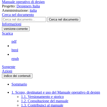
Manuale operativo di design
Progetto:
Designers Italia
Amministrazione:
italia
Cerca nel documento
Cerca nel documento
Informazioni
versione-corrente
Scarica
pdf
html
epub
Sorgente
Azioni
indice dei contenuti
Sommario
1. Scopo, destinatari e uso del Manuale operativo di design
1.1. Versionamento e storico
1.2. Consultazione del manuale
1.3. Contribuisci al manuale