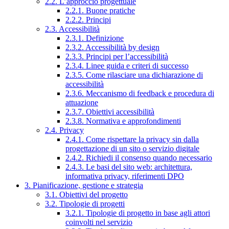
2.2. L’approccio progettuale
2.2.1. Buone pratiche
2.2.2. Principi
2.3. Accessibilità
2.3.1. Definizione
2.3.2. Accessibilità by design
2.3.3. Principi per l’accessibilità
2.3.4. Linee guida e criteri di successo
2.3.5. Come rilasciare una dichiarazione di
accessibilità
2.3.6. Meccanismo di feedback e procedura di
attuazione
2.3.7. Obiettivi accessibilità
2.3.8. Normativa e approfondimenti
2.4. Privacy
2.4.1. Come rispettare la privacy sin dalla
progettazione di un sito o servizio digitale
2.4.2. Richiedi il consenso quando necessario
2.4.3. Le basi del sito web: architettura,
informativa privacy, riferimenti DPO
3. Pianificazione, gestione e strategia
3.1. Obiettivi del progetto
3.2. Tipologie di progetti
3.2.1. Tipologie di progetto in base agli attori
coinvolti nel servizio