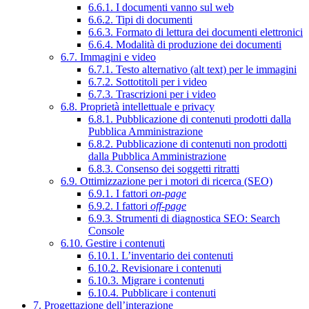
6.6.1. I documenti vanno sul web
6.6.2. Tipi di documenti
6.6.3. Formato di lettura dei documenti elettronici
6.6.4. Modalità di produzione dei documenti
6.7. Immagini e video
6.7.1. Testo alternativo (alt text) per le immagini
6.7.2. Sottotitoli per i video
6.7.3. Trascrizioni per i video
6.8. Proprietà intellettuale e privacy
6.8.1. Pubblicazione di contenuti prodotti dalla
Pubblica Amministrazione
6.8.2. Pubblicazione di contenuti non prodotti
dalla Pubblica Amministrazione
6.8.3. Consenso dei soggetti ritratti
6.9. Ottimizzazione per i motori di ricerca (SEO)
6.9.1. I fattori
on-page
6.9.2. I fattori
off-page
6.9.3. Strumenti di diagnostica SEO: Search
Console
6.10. Gestire i contenuti
6.10.1. L’inventario dei contenuti
6.10.2. Revisionare i contenuti
6.10.3. Migrare i contenuti
6.10.4. Pubblicare i contenuti
7. Progettazione dell’interazione