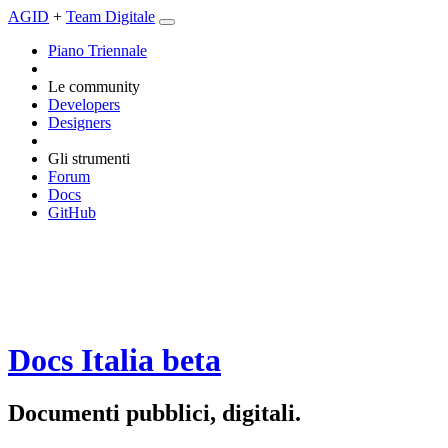
AGID
+
Team Digitale
Piano Triennale
Le community
Developers
Designers
Gli strumenti
Forum
Docs
GitHub
Docs Italia
beta
Documenti pubblici, digitali.