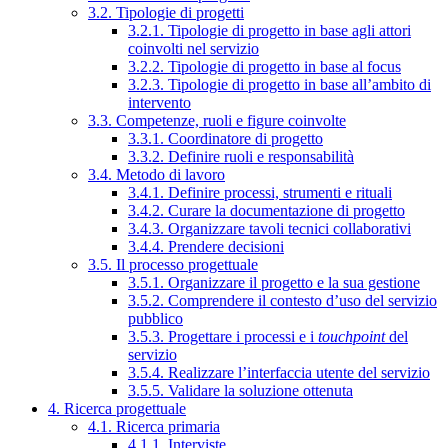
3.2. Tipologie di progetti
3.2.1. Tipologie di progetto in base agli attori
coinvolti nel servizio
3.2.2. Tipologie di progetto in base al focus
3.2.3. Tipologie di progetto in base all’ambito di
intervento
3.3. Competenze, ruoli e figure coinvolte
3.3.1. Coordinatore di progetto
3.3.2. Definire ruoli e responsabilità
3.4. Metodo di lavoro
3.4.1. Definire processi, strumenti e rituali
3.4.2. Curare la documentazione di progetto
3.4.3. Organizzare tavoli tecnici collaborativi
3.4.4. Prendere decisioni
3.5. Il processo progettuale
3.5.1. Organizzare il progetto e la sua gestione
3.5.2. Comprendere il contesto d’uso del servizio
pubblico
3.5.3. Progettare i processi e i
touchpoint
del
servizio
3.5.4. Realizzare l’interfaccia utente del servizio
3.5.5. Validare la soluzione ottenuta
4. Ricerca progettuale
4.1. Ricerca primaria
4.1.1. Interviste