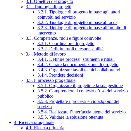
3.1. Obiettivi del progetto
3.2. Tipologie di progetti
3.2.1. Tipologie di progetto in base agli attori
coinvolti nel servizio
3.2.2. Tipologie di progetto in base al focus
3.2.3. Tipologie di progetto in base all’ambito di
intervento
3.3. Competenze, ruoli e figure coinvolte
3.3.1. Coordinatore di progetto
3.3.2. Definire ruoli e responsabilità
3.4. Metodo di lavoro
3.4.1. Definire processi, strumenti e rituali
3.4.2. Curare la documentazione di progetto
3.4.3. Organizzare tavoli tecnici collaborativi
3.4.4. Prendere decisioni
3.5. Il processo progettuale
3.5.1. Organizzare il progetto e la sua gestione
3.5.2. Comprendere il contesto d’uso del servizio
pubblico
3.5.3. Progettare i processi e i
touchpoint
del
servizio
3.5.4. Realizzare l’interfaccia utente del servizio
3.5.5. Validare la soluzione ottenuta
4. Ricerca progettuale
4.1. Ricerca primaria