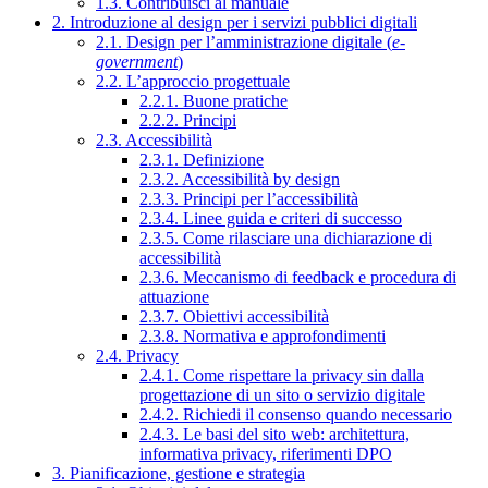
1.3. Contribuisci al manuale
2. Introduzione al design per i servizi pubblici digitali
2.1. Design per l’amministrazione digitale (
e-
government
)
2.2. L’approccio progettuale
2.2.1. Buone pratiche
2.2.2. Principi
2.3. Accessibilità
2.3.1. Definizione
2.3.2. Accessibilità by design
2.3.3. Principi per l’accessibilità
2.3.4. Linee guida e criteri di successo
2.3.5. Come rilasciare una dichiarazione di
accessibilità
2.3.6. Meccanismo di feedback e procedura di
attuazione
2.3.7. Obiettivi accessibilità
2.3.8. Normativa e approfondimenti
2.4. Privacy
2.4.1. Come rispettare la privacy sin dalla
progettazione di un sito o servizio digitale
2.4.2. Richiedi il consenso quando necessario
2.4.3. Le basi del sito web: architettura,
informativa privacy, riferimenti DPO
3. Pianificazione, gestione e strategia