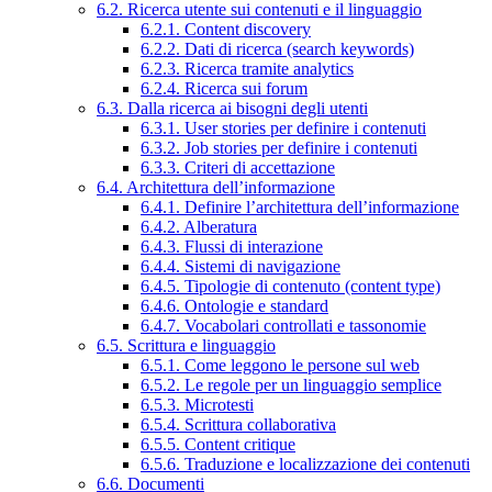
6.2. Ricerca utente sui contenuti e il linguaggio
6.2.1. Content discovery
6.2.2. Dati di ricerca (search keywords)
6.2.3. Ricerca tramite analytics
6.2.4. Ricerca sui forum
6.3. Dalla ricerca ai bisogni degli utenti
6.3.1. User stories per definire i contenuti
6.3.2. Job stories per definire i contenuti
6.3.3. Criteri di accettazione
6.4. Architettura dell’informazione
6.4.1. Definire l’architettura dell’informazione
6.4.2. Alberatura
6.4.3. Flussi di interazione
6.4.4. Sistemi di navigazione
6.4.5. Tipologie di contenuto (content type)
6.4.6. Ontologie e standard
6.4.7. Vocabolari controllati e tassonomie
6.5. Scrittura e linguaggio
6.5.1. Come leggono le persone sul web
6.5.2. Le regole per un linguaggio semplice
6.5.3. Microtesti
6.5.4. Scrittura collaborativa
6.5.5. Content critique
6.5.6. Traduzione e localizzazione dei contenuti
6.6. Documenti