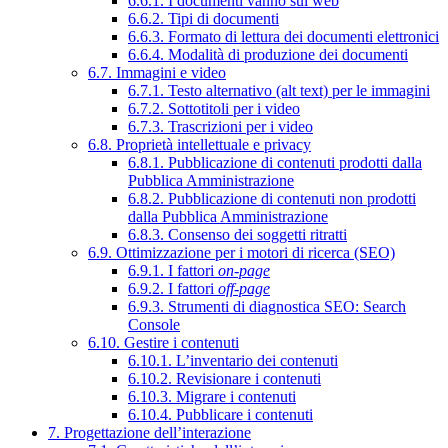
6.6.1. I documenti vanno sul web
6.6.2. Tipi di documenti
6.6.3. Formato di lettura dei documenti elettronici
6.6.4. Modalità di produzione dei documenti
6.7. Immagini e video
6.7.1. Testo alternativo (alt text) per le immagini
6.7.2. Sottotitoli per i video
6.7.3. Trascrizioni per i video
6.8. Proprietà intellettuale e privacy
6.8.1. Pubblicazione di contenuti prodotti dalla
Pubblica Amministrazione
6.8.2. Pubblicazione di contenuti non prodotti
dalla Pubblica Amministrazione
6.8.3. Consenso dei soggetti ritratti
6.9. Ottimizzazione per i motori di ricerca (SEO)
6.9.1. I fattori
on-page
6.9.2. I fattori
off-page
6.9.3. Strumenti di diagnostica SEO: Search
Console
6.10. Gestire i contenuti
6.10.1. L’inventario dei contenuti
6.10.2. Revisionare i contenuti
6.10.3. Migrare i contenuti
6.10.4. Pubblicare i contenuti
7. Progettazione dell’interazione