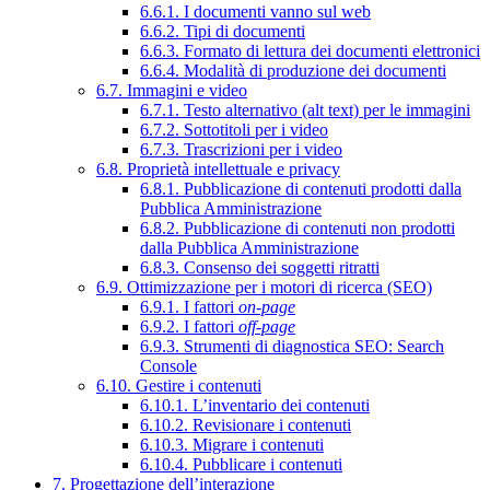
6.6.1. I documenti vanno sul web
6.6.2. Tipi di documenti
6.6.3. Formato di lettura dei documenti elettronici
6.6.4. Modalità di produzione dei documenti
6.7. Immagini e video
6.7.1. Testo alternativo (alt text) per le immagini
6.7.2. Sottotitoli per i video
6.7.3. Trascrizioni per i video
6.8. Proprietà intellettuale e privacy
6.8.1. Pubblicazione di contenuti prodotti dalla
Pubblica Amministrazione
6.8.2. Pubblicazione di contenuti non prodotti
dalla Pubblica Amministrazione
6.8.3. Consenso dei soggetti ritratti
6.9. Ottimizzazione per i motori di ricerca (SEO)
6.9.1. I fattori
on-page
6.9.2. I fattori
off-page
6.9.3. Strumenti di diagnostica SEO: Search
Console
6.10. Gestire i contenuti
6.10.1. L’inventario dei contenuti
6.10.2. Revisionare i contenuti
6.10.3. Migrare i contenuti
6.10.4. Pubblicare i contenuti
7. Progettazione dell’interazione