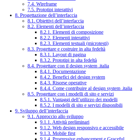
7.4. Wireframe
7.5. Prototipi interattivi
8. Progettazione dell’interfaccia
8.1. Obiettivi dell’interfaccia
8.2. Elementi dell’interfaccia
8.2.1. Elementi di composizione
8.2.2. Elementi interattivi
8.2.3. Elementi testuali (microtesti)
8.3. Progettare e costruire in alta fedeltà
8.3.1. Layout di pagina
8.3.2. Prototipi in alta fedeltà
8.4. Progettare con il design system .italia
8.4.1. Documentazione
8.4.2. Benefici del design system
8.4.3. Risorse operative
8.4.4. Come contribuire al design system .italia
8.5. Progettare con i modelli di sito e servizi
8.5.1. Vantaggi dell’utilizzo dei modelli
8.5.2. I modelli di sito e servizi disponibili
9. Sviluppo dell’interfaccia
9.1. Approccio allo sviluppo
9.1.1. Attività preliminari
9.1.2. Web design responsivo e accessibile
9.1.3. Mobile first
9.1.4. Progressive enhancement e Graceful