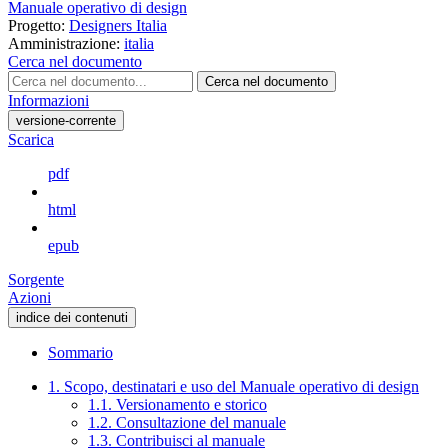
Manuale operativo di design
Progetto:
Designers Italia
Amministrazione:
italia
Cerca nel documento
Cerca nel documento
Informazioni
versione-corrente
Scarica
pdf
html
epub
Sorgente
Azioni
indice dei contenuti
Sommario
1. Scopo, destinatari e uso del Manuale operativo di design
1.1. Versionamento e storico
1.2. Consultazione del manuale
1.3. Contribuisci al manuale