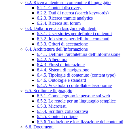
6.2. Ricerca utente sui contenuti e il linguaggio
6.2.1. Content discovery
6.2.2. Dati di ricerca (search keywords)
6.2.3. Ricerca tramite analytics
6.2.4. Ricerca sui forum
6.3. Dalla ricerca ai bisogni degli utenti
6.3.1. User stories per definire i contenuti
6.3.2. Job stories per definire i contenuti
6.3.3. Criteri di accettazione
6.4. Architettura dell’informazione
6.4.1. Definire l’architettura dell’informazione
6.4.2. Alberatura
6.4.3. Flussi di interazione
6.4.4. Sistemi di navigazione
6.4.5. Tipologie di contenuto (content type)
6.4.6. Ontologie e standard
6.4.7. Vocabolari controllati e tassonomie
6.5. Scrittura e linguaggio
6.5.1. Come leggono le persone sul web
6.5.2. Le regole per un linguaggio semplice
6.5.3. Microtesti
6.5.4. Scrittura collaborativa
6.5.5. Content critique
6.5.6. Traduzione e localizzazione dei contenuti
6.6. Documenti