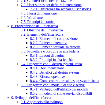
7.1. Caratteristiche dell’interazione
7.2. User stories per definire l’interazione
7.2.1. Differenza tra scenari e user stories
7.3. Flussi di interazione
7.4. Wireframe
7.5. Prototipi interattivi
8. Progettazione dell’interfaccia
8.1. Obiettivi dell’interfaccia
8.2. Elementi dell’interfaccia
8.2.1. Elementi di composizione
8.2.2. Elementi interattivi
8.2.3. Elementi testuali (microtesti)
8.3. Progettare e costruire in alta fedeltà
8.3.1. Layout di pagina
8.3.2. Prototipi in alta fedeltà
8.4. Progettare con il design system .italia
8.4.1. Documentazione
8.4.2. Benefici del design system
8.4.3. Risorse operative
8.4.4. Come contribuire al design system .italia
8.5. Progettare con i modelli di sito e servizi
8.5.1. Vantaggi dell’utilizzo dei modelli
8.5.2. I modelli di sito e servizi disponibili
9. Sviluppo dell’interfaccia
9.1. Approccio allo sviluppo