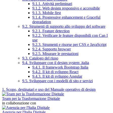
9.1.1. Attività preliminari
9.1.2. Web design responsivo e accessibile
9.1.3. Mobile first
9.1.4. Progressive enhancement e Graceful
degradation
9.2. Strumenti di supporto allo sviluppo del software
9.2.1. Feature detection
9.2.2. Verificare le feature disponibili con Can I
use
9.2.3. Strumenti e risorse per CSS e JavaScript
9.2.4. Supporto browser
9.2.5. Misurare le prestazioni
9.3. Catalogo del riuso
9.4. Sviluppare con il design system .italia
9.4.1. Il framework Bootstrap Italia
9.4.2. Il kit di sviluppo React
9.4.3. Il kit di sviluppo Angular
9.5. Sviluppare con i modelli di sito e servizi
1. Scopo, destinatari e uso del Manuale operativo di design
Team per la Trasformazione Digitale
in collaborazione con
Agenzia per l'Italia Digitale