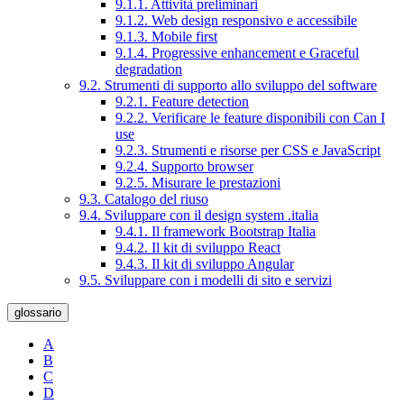
9.1.1. Attività preliminari
9.1.2. Web design responsivo e accessibile
9.1.3. Mobile first
9.1.4. Progressive enhancement e Graceful
degradation
9.2. Strumenti di supporto allo sviluppo del software
9.2.1. Feature detection
9.2.2. Verificare le feature disponibili con Can I
use
9.2.3. Strumenti e risorse per CSS e JavaScript
9.2.4. Supporto browser
9.2.5. Misurare le prestazioni
9.3. Catalogo del riuso
9.4. Sviluppare con il design system .italia
9.4.1. Il framework Bootstrap Italia
9.4.2. Il kit di sviluppo React
9.4.3. Il kit di sviluppo Angular
9.5. Sviluppare con i modelli di sito e servizi
glossario
A
B
C
D