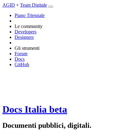
AGID
+
Team Digitale
Piano Triennale
Le community
Developers
Designers
Gli strumenti
Forum
Docs
GitHub
Docs Italia
beta
Documenti pubblici, digitali.