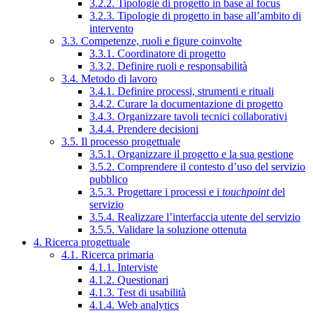
3.2.2. Tipologie di progetto in base al focus
3.2.3. Tipologie di progetto in base all’ambito di
intervento
3.3. Competenze, ruoli e figure coinvolte
3.3.1. Coordinatore di progetto
3.3.2. Definire ruoli e responsabilità
3.4. Metodo di lavoro
3.4.1. Definire processi, strumenti e rituali
3.4.2. Curare la documentazione di progetto
3.4.3. Organizzare tavoli tecnici collaborativi
3.4.4. Prendere decisioni
3.5. Il processo progettuale
3.5.1. Organizzare il progetto e la sua gestione
3.5.2. Comprendere il contesto d’uso del servizio
pubblico
3.5.3. Progettare i processi e i
touchpoint
del
servizio
3.5.4. Realizzare l’interfaccia utente del servizio
3.5.5. Validare la soluzione ottenuta
4. Ricerca progettuale
4.1. Ricerca primaria
4.1.1. Interviste
4.1.2. Questionari
4.1.3. Test di usabilità
4.1.4. Web analytics