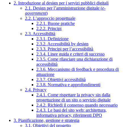
2. Introduzione al design per i servizi pubblici digitali
2.1. Design per l’amministrazione digitale (
e-
government
)
2.2. L’approccio progettuale
2.2.1. Buone pratiche
2.2.2. Principi
2.3. Accessibilità
2.3.1. Definizione
2.3.2. Accessibilità by design
2.3.3. Principi per l’accessibilità
2.3.4. Linee guida e criteri di successo
2.3.5. Come rilasciare una dichiarazione di
accessibilità
2.3.6. Meccanismo di feedback e procedura di
attuazione
2.3.7. Obiettivi accessibilità
2.3.8. Normativa e approfondimenti
2.4. Privacy
2.4.1. Come rispettare la privacy sin dalla
progettazione di un sito o servizio digitale
2.4.2. Richiedi il consenso quando necessario
2.4.3. Le basi del sito web: architettura,
informativa privacy, riferimenti DPO
3. Pianificazione, gestione e strategia
3.1. Obiettivi del progetto