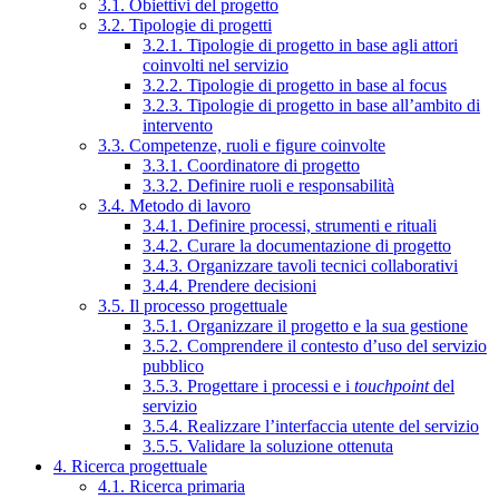
3.1. Obiettivi del progetto
3.2. Tipologie di progetti
3.2.1. Tipologie di progetto in base agli attori
coinvolti nel servizio
3.2.2. Tipologie di progetto in base al focus
3.2.3. Tipologie di progetto in base all’ambito di
intervento
3.3. Competenze, ruoli e figure coinvolte
3.3.1. Coordinatore di progetto
3.3.2. Definire ruoli e responsabilità
3.4. Metodo di lavoro
3.4.1. Definire processi, strumenti e rituali
3.4.2. Curare la documentazione di progetto
3.4.3. Organizzare tavoli tecnici collaborativi
3.4.4. Prendere decisioni
3.5. Il processo progettuale
3.5.1. Organizzare il progetto e la sua gestione
3.5.2. Comprendere il contesto d’uso del servizio
pubblico
3.5.3. Progettare i processi e i
touchpoint
del
servizio
3.5.4. Realizzare l’interfaccia utente del servizio
3.5.5. Validare la soluzione ottenuta
4. Ricerca progettuale
4.1. Ricerca primaria