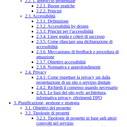
2.2. L’approccio progettuale
2.2.1. Buone pratiche
2.2.2. Principi
2.3. Accessibilità
2.3.1. Definizione
2.3.2. Accessibilità by design
2.3.3. Principi per l’accessibilità
2.3.4. Linee guida e criteri di successo
2.3.5. Come rilasciare una dichiarazione di
accessibilità
2.3.6. Meccanismo di feedback e procedura di
attuazione
2.3.7. Obiettivi accessibilità
2.3.8. Normativa e approfondimenti
2.4. Privacy
2.4.1. Come rispettare la privacy sin dalla
progettazione di un sito o servizio digitale
2.4.2. Richiedi il consenso quando necessario
2.4.3. Le basi del sito web: architettura,
informativa privacy, riferimenti DPO
3. Pianificazione, gestione e strategia
3.1. Obiettivi del progetto
3.2. Tipologie di progetti
3.2.1. Tipologie di progetto in base agli attori
coinvolti nel servizio