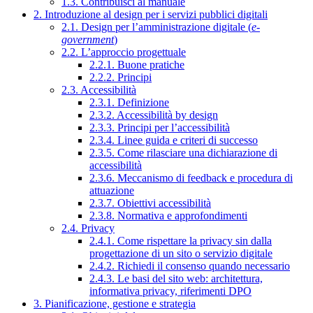
1.3. Contribuisci al manuale
2. Introduzione al design per i servizi pubblici digitali
2.1. Design per l’amministrazione digitale (
e-
government
)
2.2. L’approccio progettuale
2.2.1. Buone pratiche
2.2.2. Principi
2.3. Accessibilità
2.3.1. Definizione
2.3.2. Accessibilità by design
2.3.3. Principi per l’accessibilità
2.3.4. Linee guida e criteri di successo
2.3.5. Come rilasciare una dichiarazione di
accessibilità
2.3.6. Meccanismo di feedback e procedura di
attuazione
2.3.7. Obiettivi accessibilità
2.3.8. Normativa e approfondimenti
2.4. Privacy
2.4.1. Come rispettare la privacy sin dalla
progettazione di un sito o servizio digitale
2.4.2. Richiedi il consenso quando necessario
2.4.3. Le basi del sito web: architettura,
informativa privacy, riferimenti DPO
3. Pianificazione, gestione e strategia