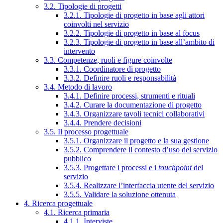
3.2. Tipologie di progetti
3.2.1. Tipologie di progetto in base agli attori
coinvolti nel servizio
3.2.2. Tipologie di progetto in base al focus
3.2.3. Tipologie di progetto in base all’ambito di
intervento
3.3. Competenze, ruoli e figure coinvolte
3.3.1. Coordinatore di progetto
3.3.2. Definire ruoli e responsabilità
3.4. Metodo di lavoro
3.4.1. Definire processi, strumenti e rituali
3.4.2. Curare la documentazione di progetto
3.4.3. Organizzare tavoli tecnici collaborativi
3.4.4. Prendere decisioni
3.5. Il processo progettuale
3.5.1. Organizzare il progetto e la sua gestione
3.5.2. Comprendere il contesto d’uso del servizio
pubblico
3.5.3. Progettare i processi e i
touchpoint
del
servizio
3.5.4. Realizzare l’interfaccia utente del servizio
3.5.5. Validare la soluzione ottenuta
4. Ricerca progettuale
4.1. Ricerca primaria
4.1.1. Interviste