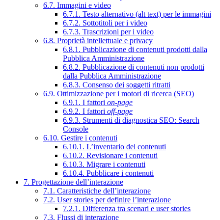
6.7. Immagini e video
6.7.1. Testo alternativo (alt text) per le immagini
6.7.2. Sottotitoli per i video
6.7.3. Trascrizioni per i video
6.8. Proprietà intellettuale e privacy
6.8.1. Pubblicazione di contenuti prodotti dalla
Pubblica Amministrazione
6.8.2. Pubblicazione di contenuti non prodotti
dalla Pubblica Amministrazione
6.8.3. Consenso dei soggetti ritratti
6.9. Ottimizzazione per i motori di ricerca (SEO)
6.9.1. I fattori
on-page
6.9.2. I fattori
off-page
6.9.3. Strumenti di diagnostica SEO: Search
Console
6.10. Gestire i contenuti
6.10.1. L’inventario dei contenuti
6.10.2. Revisionare i contenuti
6.10.3. Migrare i contenuti
6.10.4. Pubblicare i contenuti
7. Progettazione dell’interazione
7.1. Caratteristiche dell’interazione
7.2. User stories per definire l’interazione
7.2.1. Differenza tra scenari e user stories
7.3. Flussi di interazione