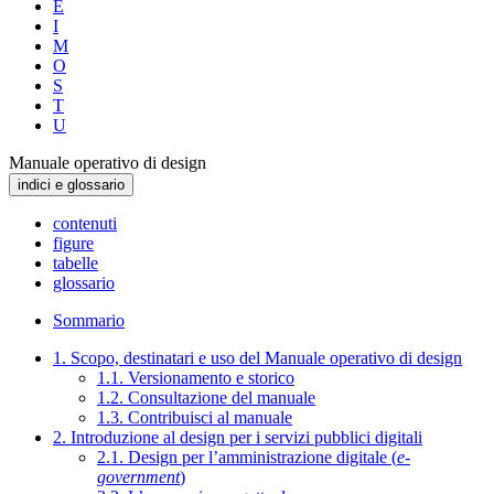
E
I
M
O
S
T
U
Manuale operativo di design
indici e glossario
contenuti
figure
tabelle
glossario
Sommario
1. Scopo, destinatari e uso del Manuale operativo di design
1.1. Versionamento e storico
1.2. Consultazione del manuale
1.3. Contribuisci al manuale
2. Introduzione al design per i servizi pubblici digitali
2.1. Design per l’amministrazione digitale (
e-
government
)