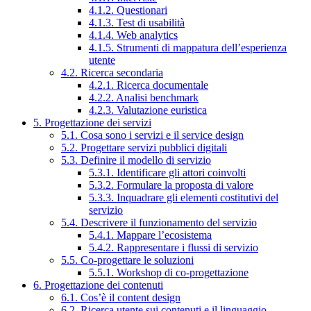
4.1.2. Questionari
4.1.3. Test di usabilità
4.1.4. Web analytics
4.1.5. Strumenti di mappatura dell’esperienza
utente
4.2. Ricerca secondaria
4.2.1. Ricerca documentale
4.2.2. Analisi benchmark
4.2.3. Valutazione euristica
5. Progettazione dei servizi
5.1. Cosa sono i servizi e il service design
5.2. Progettare servizi pubblici digitali
5.3. Definire il modello di servizio
5.3.1. Identificare gli attori coinvolti
5.3.2. Formulare la proposta di valore
5.3.3. Inquadrare gli elementi costitutivi del
servizio
5.4. Descrivere il funzionamento del servizio
5.4.1. Mappare l’ecosistema
5.4.2. Rappresentare i flussi di servizio
5.5. Co-progettare le soluzioni
5.5.1. Workshop di co-progettazione
6. Progettazione dei contenuti
6.1. Cos’è il content design
6.2. Ricerca utente sui contenuti e il linguaggio