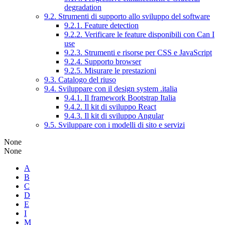
degradation
9.2. Strumenti di supporto allo sviluppo del software
9.2.1. Feature detection
9.2.2. Verificare le feature disponibili con Can I
use
9.2.3. Strumenti e risorse per CSS e JavaScript
9.2.4. Supporto browser
9.2.5. Misurare le prestazioni
9.3. Catalogo del riuso
9.4. Sviluppare con il design system .italia
9.4.1. Il framework Bootstrap Italia
9.4.2. Il kit di sviluppo React
9.4.3. Il kit di sviluppo Angular
9.5. Sviluppare con i modelli di sito e servizi
None
None
A
B
C
D
E
I
M