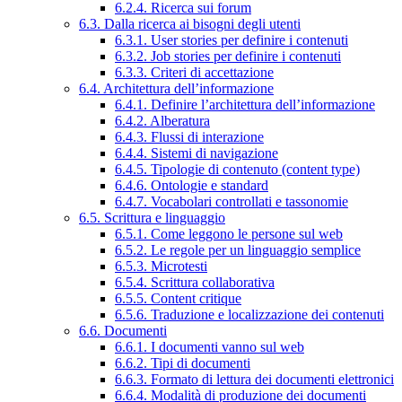
6.2.4. Ricerca sui forum
6.3. Dalla ricerca ai bisogni degli utenti
6.3.1. User stories per definire i contenuti
6.3.2. Job stories per definire i contenuti
6.3.3. Criteri di accettazione
6.4. Architettura dell’informazione
6.4.1. Definire l’architettura dell’informazione
6.4.2. Alberatura
6.4.3. Flussi di interazione
6.4.4. Sistemi di navigazione
6.4.5. Tipologie di contenuto (content type)
6.4.6. Ontologie e standard
6.4.7. Vocabolari controllati e tassonomie
6.5. Scrittura e linguaggio
6.5.1. Come leggono le persone sul web
6.5.2. Le regole per un linguaggio semplice
6.5.3. Microtesti
6.5.4. Scrittura collaborativa
6.5.5. Content critique
6.5.6. Traduzione e localizzazione dei contenuti
6.6. Documenti
6.6.1. I documenti vanno sul web
6.6.2. Tipi di documenti
6.6.3. Formato di lettura dei documenti elettronici
6.6.4. Modalità di produzione dei documenti