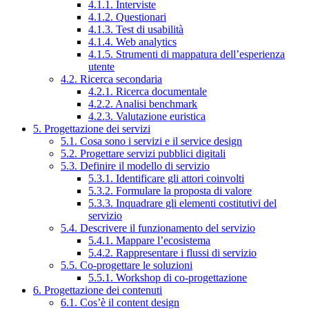
4.1.1. Interviste
4.1.2. Questionari
4.1.3. Test di usabilità
4.1.4. Web analytics
4.1.5. Strumenti di mappatura dell’esperienza
utente
4.2. Ricerca secondaria
4.2.1. Ricerca documentale
4.2.2. Analisi benchmark
4.2.3. Valutazione euristica
5. Progettazione dei servizi
5.1. Cosa sono i servizi e il service design
5.2. Progettare servizi pubblici digitali
5.3. Definire il modello di servizio
5.3.1. Identificare gli attori coinvolti
5.3.2. Formulare la proposta di valore
5.3.3. Inquadrare gli elementi costitutivi del
servizio
5.4. Descrivere il funzionamento del servizio
5.4.1. Mappare l’ecosistema
5.4.2. Rappresentare i flussi di servizio
5.5. Co-progettare le soluzioni
5.5.1. Workshop di co-progettazione
6. Progettazione dei contenuti
6.1. Cos’è il content design