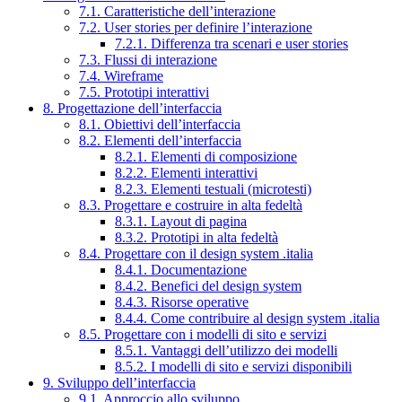
7.1. Caratteristiche dell’interazione
7.2. User stories per definire l’interazione
7.2.1. Differenza tra scenari e user stories
7.3. Flussi di interazione
7.4. Wireframe
7.5. Prototipi interattivi
8. Progettazione dell’interfaccia
8.1. Obiettivi dell’interfaccia
8.2. Elementi dell’interfaccia
8.2.1. Elementi di composizione
8.2.2. Elementi interattivi
8.2.3. Elementi testuali (microtesti)
8.3. Progettare e costruire in alta fedeltà
8.3.1. Layout di pagina
8.3.2. Prototipi in alta fedeltà
8.4. Progettare con il design system .italia
8.4.1. Documentazione
8.4.2. Benefici del design system
8.4.3. Risorse operative
8.4.4. Come contribuire al design system .italia
8.5. Progettare con i modelli di sito e servizi
8.5.1. Vantaggi dell’utilizzo dei modelli
8.5.2. I modelli di sito e servizi disponibili
9. Sviluppo dell’interfaccia
9.1. Approccio allo sviluppo