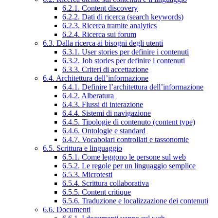
6.2.1. Content discovery
6.2.2. Dati di ricerca (search keywords)
6.2.3. Ricerca tramite analytics
6.2.4. Ricerca sui forum
6.3. Dalla ricerca ai bisogni degli utenti
6.3.1. User stories per definire i contenuti
6.3.2. Job stories per definire i contenuti
6.3.3. Criteri di accettazione
6.4. Architettura dell’informazione
6.4.1. Definire l’architettura dell’informazione
6.4.2. Alberatura
6.4.3. Flussi di interazione
6.4.4. Sistemi di navigazione
6.4.5. Tipologie di contenuto (content type)
6.4.6. Ontologie e standard
6.4.7. Vocabolari controllati e tassonomie
6.5. Scrittura e linguaggio
6.5.1. Come leggono le persone sul web
6.5.2. Le regole per un linguaggio semplice
6.5.3. Microtesti
6.5.4. Scrittura collaborativa
6.5.5. Content critique
6.5.6. Traduzione e localizzazione dei contenuti
6.6. Documenti