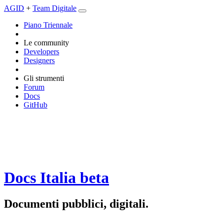
AGID
+
Team Digitale
Piano Triennale
Le community
Developers
Designers
Gli strumenti
Forum
Docs
GitHub
Docs Italia
beta
Documenti pubblici, digitali.