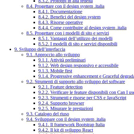
8.3.2. Prototipi in alta fedeltà
8.4. Progettare con il design system .italia
8.4.1. Documentazione
8.4.2. Benefici del design system
8.4.3. Risorse operative
8.4.4. Come contribuire al design system .italia
8.5. Progettare con i modelli di sito e servizi
8.5.1. Vantaggi dell’utilizzo dei modelli
8.5.2. I modelli di sito e servizi disponibili
9. Sviluppo dell’interfaccia
9.1. Approccio allo sviluppo
9.1.1. Attività preliminari
9.1.2. Web design responsivo e accessibile
9.1.3. Mobile first
9.1.4. Progressive enhancement e Graceful degrad
9.2. Strumenti di supporto allo sviluppo del software
9.2.1. Feature detection
9.2.2. Verificare le feature disponibili con Can I us
9.2.3. Strumenti e risorse per CSS e JavaScript
9.2.4. Supporto browser
9.2.5. Misurare le prestazioni
9.3. Catalogo del riuso
9.4. Sviluppare con il design system .italia
9.4.1. Il framework Bootstrap Italia
9.4.2. Il kit di sviluppo React