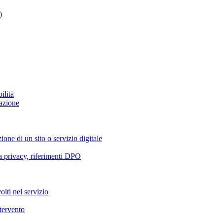
)
ilità
azione
ione di un sito o servizio digitale
va privacy, riferimenti DPO
olti nel servizio
ntervento