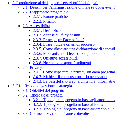
2. Introduzione al design per i servizi pubblici digitali
2.1. Design per l’amministrazione digitale (
e-government
2.2. L’approccio progettuale
2.2.1. Buone pratiche
2.2.2. Principi
2.3. Accessibilità
2.3.1. Definizione
2.3.2. Accessibilità by design
2.3.3. Principi per l’accessibilità
2.3.4. Linee guida e criteri di successo
2.3.5. Come rilasciare una dichiarazione di accessib
2.3.6. Meccanismo di feedback e procedura di attu
2.3.7. Obiettivi accessibilità
2.3.8. Normativa e approfondimenti
2.4. Privacy
2.4.1. Come rispettare la privacy sin dalla progettaz
2.4.2. Richiedi il consenso quando necessario
2.4.3. Le basi del sito web: architettura, informati
3. Pianificazione, gestione e strategia
3.1. Obiettivi del progetto
3.2. Tipologie di progetti
3.2.1. Tipologie di progetto in base agli attori coinv
3.2.2. Tipologie di progetto in base al focus
3.2.3. Tipologie di progetto in base all’ambito di i
3.3. Competenze, ruoli e figure coinvolte