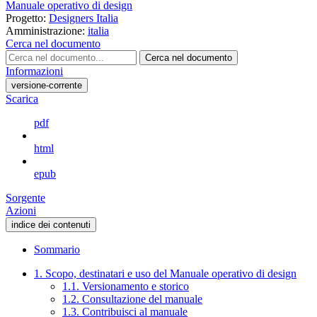
Manuale operativo di design
Progetto:
Designers Italia
Amministrazione:
italia
Cerca nel documento
Cerca nel documento
Informazioni
versione-corrente
Scarica
pdf
html
epub
Sorgente
Azioni
indice dei contenuti
Sommario
1. Scopo, destinatari e uso del Manuale operativo di design
1.1. Versionamento e storico
1.2. Consultazione del manuale
1.3. Contribuisci al manuale