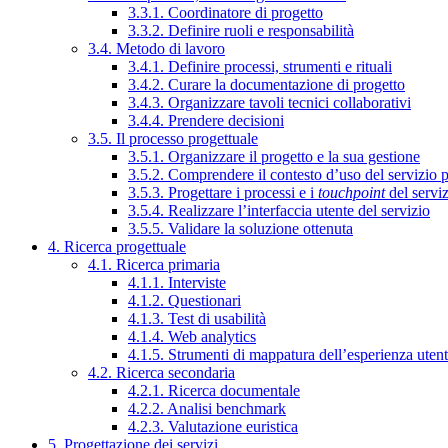
3.3.1. Coordinatore di progetto
3.3.2. Definire ruoli e responsabilità
3.4. Metodo di lavoro
3.4.1. Definire processi, strumenti e rituali
3.4.2. Curare la documentazione di progetto
3.4.3. Organizzare tavoli tecnici collaborativi
3.4.4. Prendere decisioni
3.5. Il processo progettuale
3.5.1. Organizzare il progetto e la sua gestione
3.5.2. Comprendere il contesto d’uso del servizio 
3.5.3. Progettare i processi e i
touchpoint
del servi
3.5.4. Realizzare l’interfaccia utente del servizio
3.5.5. Validare la soluzione ottenuta
4. Ricerca progettuale
4.1. Ricerca primaria
4.1.1. Interviste
4.1.2. Questionari
4.1.3. Test di usabilità
4.1.4. Web analytics
4.1.5. Strumenti di mappatura dell’esperienza uten
4.2. Ricerca secondaria
4.2.1. Ricerca documentale
4.2.2. Analisi benchmark
4.2.3. Valutazione euristica
5. Progettazione dei servizi