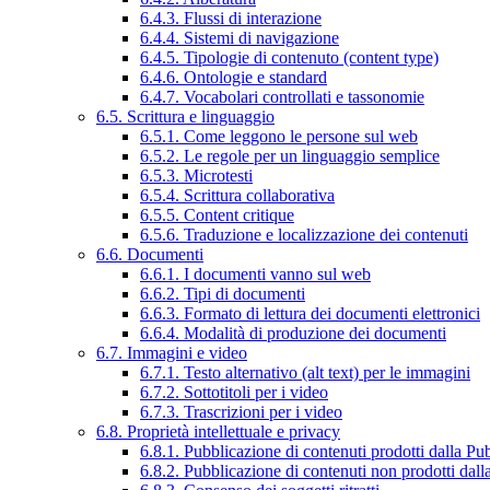
6.4.3. Flussi di interazione
6.4.4. Sistemi di navigazione
6.4.5. Tipologie di contenuto (content type)
6.4.6. Ontologie e standard
6.4.7. Vocabolari controllati e tassonomie
6.5. Scrittura e linguaggio
6.5.1. Come leggono le persone sul web
6.5.2. Le regole per un linguaggio semplice
6.5.3. Microtesti
6.5.4. Scrittura collaborativa
6.5.5. Content critique
6.5.6. Traduzione e localizzazione dei contenuti
6.6. Documenti
6.6.1. I documenti vanno sul web
6.6.2. Tipi di documenti
6.6.3. Formato di lettura dei documenti elettronici
6.6.4. Modalità di produzione dei documenti
6.7. Immagini e video
6.7.1. Testo alternativo (alt text) per le immagini
6.7.2. Sottotitoli per i video
6.7.3. Trascrizioni per i video
6.8. Proprietà intellettuale e privacy
6.8.1. Pubblicazione di contenuti prodotti dalla P
6.8.2. Pubblicazione di contenuti non prodotti dal