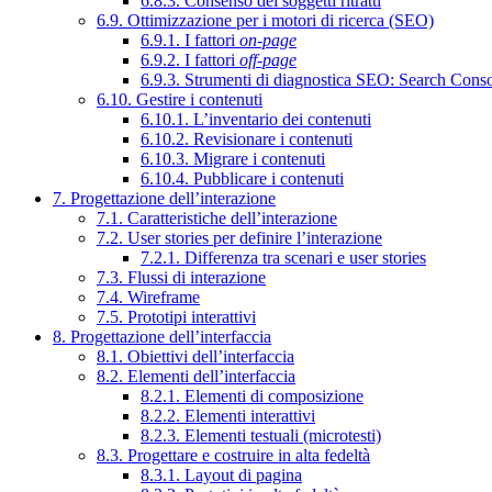
6.8.3. Consenso dei soggetti ritratti
6.9. Ottimizzazione per i motori di ricerca (SEO)
6.9.1. I fattori
on-page
6.9.2. I fattori
off-page
6.9.3. Strumenti di diagnostica SEO: Search Cons
6.10. Gestire i contenuti
6.10.1. L’inventario dei contenuti
6.10.2. Revisionare i contenuti
6.10.3. Migrare i contenuti
6.10.4. Pubblicare i contenuti
7. Progettazione dell’interazione
7.1. Caratteristiche dell’interazione
7.2. User stories per definire l’interazione
7.2.1. Differenza tra scenari e user stories
7.3. Flussi di interazione
7.4. Wireframe
7.5. Prototipi interattivi
8. Progettazione dell’interfaccia
8.1. Obiettivi dell’interfaccia
8.2. Elementi dell’interfaccia
8.2.1. Elementi di composizione
8.2.2. Elementi interattivi
8.2.3. Elementi testuali (microtesti)
8.3. Progettare e costruire in alta fedeltà
8.3.1. Layout di pagina