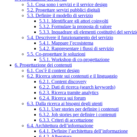
5.1. Cosa sono i servizi e il service design
5.2. Progettare servizi pubblici digitali
5.3. Definire il modello di servizio
5.3.1. Identificare gli attori coinvolti
5.3.2. Formulare la proposta di valore
5.3.3. Inquadrare gli elementi costitutivi del serviz
5.4. Descrivere il funzionamento del servizio
5.4.1. Mappare l’ecosistema
5.4.2. Rappresentare i flussi di servizio
5.5. Co-progettare le soluzioni
5.5.1. Workshop di co-progettazione
6. Progettazione dei contenuti
6.1. Cos’è il content design
6.2. Ricerca utente sui contenuti e il linguaggio
6.2.1. Content discovery
6.2.2. Dati di ricerca (search keywords)
6.2.3. Ricerca tramite analytics
6.2.4. Ricerca sui forum
6.3. Dalla ricerca ai bisogni degli utenti
6.3.1. User stories per definire i contenuti
6.3.2. Job stories per definire i contenuti
6.3.3. Criteri di accettazione
6.4. Architettura dell’informazione
6.4.1. Definire l’architettura dell’informazione
6.4.2. Alberatura