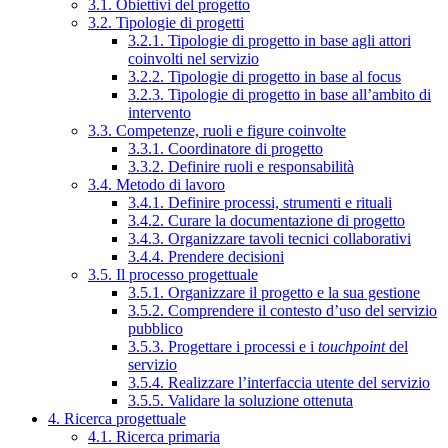
3.1. Obiettivi del progetto
3.2. Tipologie di progetti
3.2.1. Tipologie di progetto in base agli attori
coinvolti nel servizio
3.2.2. Tipologie di progetto in base al focus
3.2.3. Tipologie di progetto in base all’ambito di
intervento
3.3. Competenze, ruoli e figure coinvolte
3.3.1. Coordinatore di progetto
3.3.2. Definire ruoli e responsabilità
3.4. Metodo di lavoro
3.4.1. Definire processi, strumenti e rituali
3.4.2. Curare la documentazione di progetto
3.4.3. Organizzare tavoli tecnici collaborativi
3.4.4. Prendere decisioni
3.5. Il processo progettuale
3.5.1. Organizzare il progetto e la sua gestione
3.5.2. Comprendere il contesto d’uso del servizio
pubblico
3.5.3. Progettare i processi e i
touchpoint
del
servizio
3.5.4. Realizzare l’interfaccia utente del servizio
3.5.5. Validare la soluzione ottenuta
4. Ricerca progettuale
4.1. Ricerca primaria