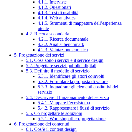
4.1.1. Interviste
4.1.2. Questionari
4.1.3. Test di usabilità
4.1.4. Web analytics
4.1.5. Strumenti di mappatura dell’esperienza
utente
4.2. Ricerca secondaria
4.2.1. Ricerca documentale
4.2.2. Analisi benchmark
4.2.3. Valutazione euristica
5. Progettazione dei servizi
5.1. Cosa sono i servizi e il service design
5.2. Progettare servizi pubblici digitali
5.3. Definire il modello di servizio
5.3.1. Identificare gli attori coinvolti
5.3.2. Formulare la proposta di valore
5.3.3. Inquadrare gli elementi costitutivi del
servizio
5.4. Descrivere il funzionamento del servizio
5.4.1. Mappare l’ecosistema
5.4.2. Rappresentare i flussi di servizio
5.5. Co-progettare le soluzioni
5.5.1. Workshop di co-progettazione
6. Progettazione dei contenuti
6.1. Cos’è il content design