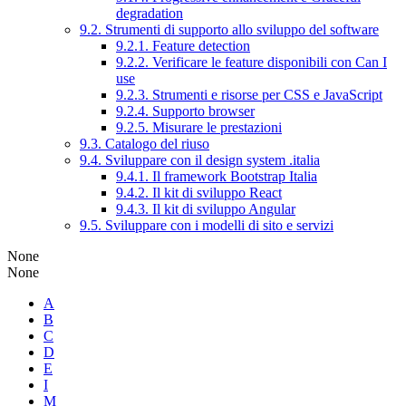
degradation
9.2. Strumenti di supporto allo sviluppo del software
9.2.1. Feature detection
9.2.2. Verificare le feature disponibili con Can I
use
9.2.3. Strumenti e risorse per CSS e JavaScript
9.2.4. Supporto browser
9.2.5. Misurare le prestazioni
9.3. Catalogo del riuso
9.4. Sviluppare con il design system .italia
9.4.1. Il framework Bootstrap Italia
9.4.2. Il kit di sviluppo React
9.4.3. Il kit di sviluppo Angular
9.5. Sviluppare con i modelli di sito e servizi
None
None
A
B
C
D
E
I
M