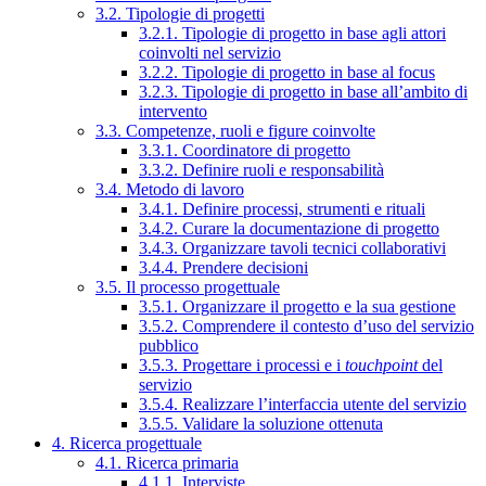
3.2. Tipologie di progetti
3.2.1. Tipologie di progetto in base agli attori
coinvolti nel servizio
3.2.2. Tipologie di progetto in base al focus
3.2.3. Tipologie di progetto in base all’ambito di
intervento
3.3. Competenze, ruoli e figure coinvolte
3.3.1. Coordinatore di progetto
3.3.2. Definire ruoli e responsabilità
3.4. Metodo di lavoro
3.4.1. Definire processi, strumenti e rituali
3.4.2. Curare la documentazione di progetto
3.4.3. Organizzare tavoli tecnici collaborativi
3.4.4. Prendere decisioni
3.5. Il processo progettuale
3.5.1. Organizzare il progetto e la sua gestione
3.5.2. Comprendere il contesto d’uso del servizio
pubblico
3.5.3. Progettare i processi e i
touchpoint
del
servizio
3.5.4. Realizzare l’interfaccia utente del servizio
3.5.5. Validare la soluzione ottenuta
4. Ricerca progettuale
4.1. Ricerca primaria
4.1.1. Interviste