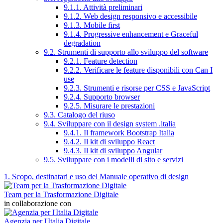
9.1.1. Attività preliminari
9.1.2. Web design responsivo e accessibile
9.1.3. Mobile first
9.1.4. Progressive enhancement e Graceful
degradation
9.2. Strumenti di supporto allo sviluppo del software
9.2.1. Feature detection
9.2.2. Verificare le feature disponibili con Can I
use
9.2.3. Strumenti e risorse per CSS e JavaScript
9.2.4. Supporto browser
9.2.5. Misurare le prestazioni
9.3. Catalogo del riuso
9.4. Sviluppare con il design system .italia
9.4.1. Il framework Bootstrap Italia
9.4.2. Il kit di sviluppo React
9.4.3. Il kit di sviluppo Angular
9.5. Sviluppare con i modelli di sito e servizi
1. Scopo, destinatari e uso del Manuale operativo di design
Team per la Trasformazione Digitale
in collaborazione con
Agenzia per l'Italia Digitale