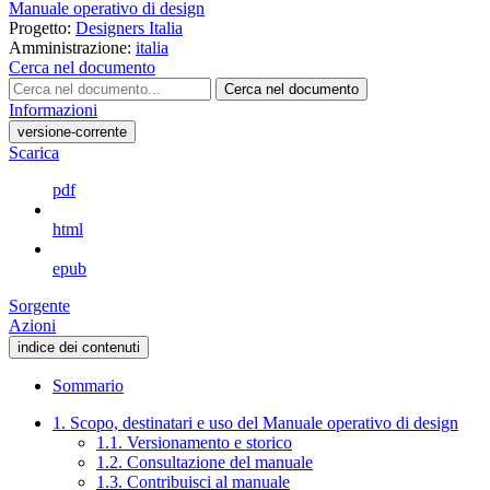
Manuale operativo di design
Progetto:
Designers Italia
Amministrazione:
italia
Cerca nel documento
Cerca nel documento
Informazioni
versione-corrente
Scarica
pdf
html
epub
Sorgente
Azioni
indice dei contenuti
Sommario
1. Scopo, destinatari e uso del Manuale operativo di design
1.1. Versionamento e storico
1.2. Consultazione del manuale
1.3. Contribuisci al manuale