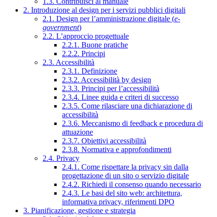
1.3. Contribuisci al manuale
2. Introduzione al design per i servizi pubblici digitali
2.1. Design per l’amministrazione digitale (
e-
government
)
2.2. L’approccio progettuale
2.2.1. Buone pratiche
2.2.2. Principi
2.3. Accessibilità
2.3.1. Definizione
2.3.2. Accessibilità by design
2.3.3. Principi per l’accessibilità
2.3.4. Linee guida e criteri di successo
2.3.5. Come rilasciare una dichiarazione di
accessibilità
2.3.6. Meccanismo di feedback e procedura di
attuazione
2.3.7. Obiettivi accessibilità
2.3.8. Normativa e approfondimenti
2.4. Privacy
2.4.1. Come rispettare la privacy sin dalla
progettazione di un sito o servizio digitale
2.4.2. Richiedi il consenso quando necessario
2.4.3. Le basi del sito web: architettura,
informativa privacy, riferimenti DPO
3. Pianificazione, gestione e strategia