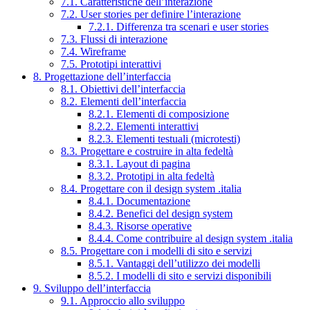
7.1. Caratteristiche dell’interazione
7.2. User stories per definire l’interazione
7.2.1. Differenza tra scenari e user stories
7.3. Flussi di interazione
7.4. Wireframe
7.5. Prototipi interattivi
8. Progettazione dell’interfaccia
8.1. Obiettivi dell’interfaccia
8.2. Elementi dell’interfaccia
8.2.1. Elementi di composizione
8.2.2. Elementi interattivi
8.2.3. Elementi testuali (microtesti)
8.3. Progettare e costruire in alta fedeltà
8.3.1. Layout di pagina
8.3.2. Prototipi in alta fedeltà
8.4. Progettare con il design system .italia
8.4.1. Documentazione
8.4.2. Benefici del design system
8.4.3. Risorse operative
8.4.4. Come contribuire al design system .italia
8.5. Progettare con i modelli di sito e servizi
8.5.1. Vantaggi dell’utilizzo dei modelli
8.5.2. I modelli di sito e servizi disponibili
9. Sviluppo dell’interfaccia
9.1. Approccio allo sviluppo