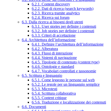
6.2.1. Content discovery
6.2.2. Dati di ricerca (search keywords)
6.2.3. Ricerca tramite analytics
6.2.4. Ricerca sui forum
6.3. Dalla ricerca ai bisogni degli utenti
6.3.1. User stories per definire i contenuti
6.3.2. Job stories per definire i contenuti
6.3.3. Criteri di accettazione
6.4. Architettura dell’informazione
6.4.1. Definire l’architettura dell’informazione
6.4.2. Alberatura
6.4.3. Flussi di interazione
6.4.4. Sistemi di navigazione
6.4.5. Tipologie di contenuto (content type)
6.4.6. Ontologie e standard
6.4.7. Vocabolari controllati e tassonomie
6.5. Scrittura e linguaggio
6.5.1. Come leggono le persone sul web
6.5.2. Le regole per un linguaggio semplice
6.5.3. Microtesti
6.5.4. Scrittura collaborativa
6.5.5. Content critique
6.5.6. Traduzione e localizzazione dei contenuti
6.6. Documenti