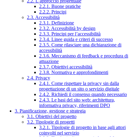
2.2. L’approccio progettuale
2.2.1. Buone pratiche
2.2.2. Principi
2.3. Accessibilità
2.3.1. Definizione
2.3.2. Accessibilità by design
2.3.3. Principi per l’accessibilità
2.3.4. Linee guida e criteri di successo
2.3.5. Come rilasciare una dichiarazione di
accessibilità
2.3.6. Meccanismo di feedback e procedura di
attuazione
2.3.7. Obiettivi accessibilità
2.3.8. Normativa e approfondimenti
2.4. Privacy
2.4.1. Come rispettare la privacy sin dalla
progettazione di un sito o servizio digitale
2.4.2. Richiedi il consenso quando necessario
2.4.3. Le basi del sito web: architettura,
informativa privacy, riferimenti DPO
3. Pianificazione, gestione e strategia
3.1. Obiettivi del progetto
3.2. Tipologie di progetti
3.2.1. Tipologie di progetto in base agli attori
coinvolti nel servizio