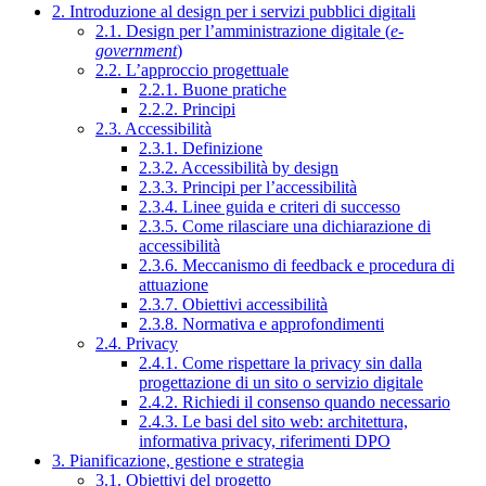
2. Introduzione al design per i servizi pubblici digitali
2.1. Design per l’amministrazione digitale (
e-
government
)
2.2. L’approccio progettuale
2.2.1. Buone pratiche
2.2.2. Principi
2.3. Accessibilità
2.3.1. Definizione
2.3.2. Accessibilità by design
2.3.3. Principi per l’accessibilità
2.3.4. Linee guida e criteri di successo
2.3.5. Come rilasciare una dichiarazione di
accessibilità
2.3.6. Meccanismo di feedback e procedura di
attuazione
2.3.7. Obiettivi accessibilità
2.3.8. Normativa e approfondimenti
2.4. Privacy
2.4.1. Come rispettare la privacy sin dalla
progettazione di un sito o servizio digitale
2.4.2. Richiedi il consenso quando necessario
2.4.3. Le basi del sito web: architettura,
informativa privacy, riferimenti DPO
3. Pianificazione, gestione e strategia
3.1. Obiettivi del progetto