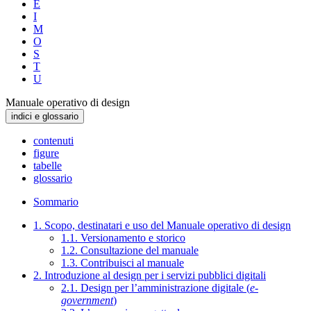
E
I
M
O
S
T
U
Manuale operativo di design
indici e glossario
contenuti
figure
tabelle
glossario
Sommario
1. Scopo, destinatari e uso del Manuale operativo di design
1.1. Versionamento e storico
1.2. Consultazione del manuale
1.3. Contribuisci al manuale
2. Introduzione al design per i servizi pubblici digitali
2.1. Design per l’amministrazione digitale (
e-
government
)