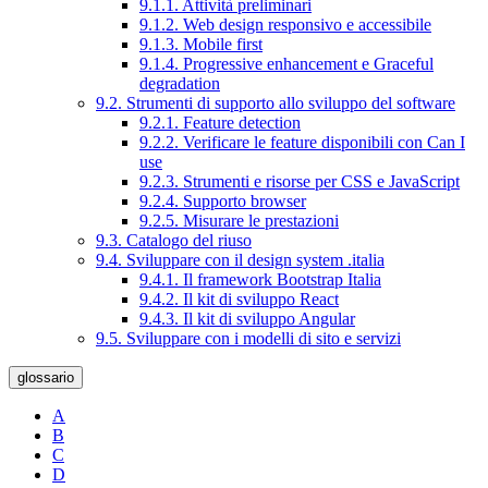
9.1.1. Attività preliminari
9.1.2. Web design responsivo e accessibile
9.1.3. Mobile first
9.1.4. Progressive enhancement e Graceful
degradation
9.2. Strumenti di supporto allo sviluppo del software
9.2.1. Feature detection
9.2.2. Verificare le feature disponibili con Can I
use
9.2.3. Strumenti e risorse per CSS e JavaScript
9.2.4. Supporto browser
9.2.5. Misurare le prestazioni
9.3. Catalogo del riuso
9.4. Sviluppare con il design system .italia
9.4.1. Il framework Bootstrap Italia
9.4.2. Il kit di sviluppo React
9.4.3. Il kit di sviluppo Angular
9.5. Sviluppare con i modelli di sito e servizi
glossario
A
B
C
D