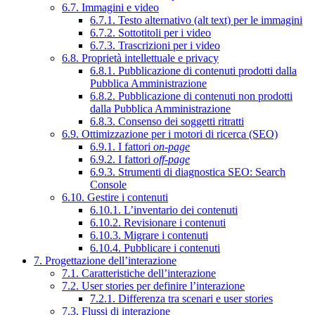
6.7. Immagini e video
6.7.1. Testo alternativo (alt text) per le immagini
6.7.2. Sottotitoli per i video
6.7.3. Trascrizioni per i video
6.8. Proprietà intellettuale e privacy
6.8.1. Pubblicazione di contenuti prodotti dalla
Pubblica Amministrazione
6.8.2. Pubblicazione di contenuti non prodotti
dalla Pubblica Amministrazione
6.8.3. Consenso dei soggetti ritratti
6.9. Ottimizzazione per i motori di ricerca (SEO)
6.9.1. I fattori
on-page
6.9.2. I fattori
off-page
6.9.3. Strumenti di diagnostica SEO: Search
Console
6.10. Gestire i contenuti
6.10.1. L’inventario dei contenuti
6.10.2. Revisionare i contenuti
6.10.3. Migrare i contenuti
6.10.4. Pubblicare i contenuti
7. Progettazione dell’interazione
7.1. Caratteristiche dell’interazione
7.2. User stories per definire l’interazione
7.2.1. Differenza tra scenari e user stories
7.3. Flussi di interazione