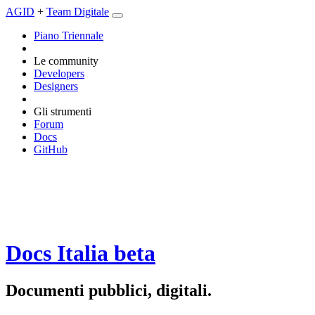
AGID
+
Team Digitale
Piano Triennale
Le community
Developers
Designers
Gli strumenti
Forum
Docs
GitHub
Docs Italia
beta
Documenti pubblici, digitali.