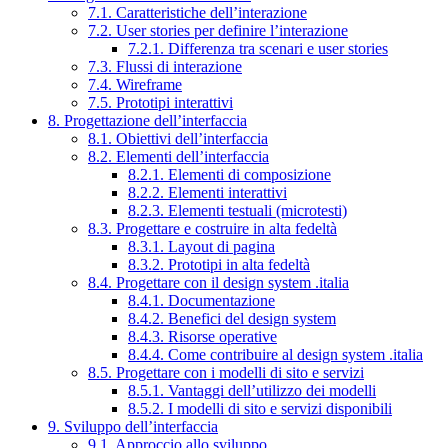
7.1. Caratteristiche dell’interazione
7.2. User stories per definire l’interazione
7.2.1. Differenza tra scenari e user stories
7.3. Flussi di interazione
7.4. Wireframe
7.5. Prototipi interattivi
8. Progettazione dell’interfaccia
8.1. Obiettivi dell’interfaccia
8.2. Elementi dell’interfaccia
8.2.1. Elementi di composizione
8.2.2. Elementi interattivi
8.2.3. Elementi testuali (microtesti)
8.3. Progettare e costruire in alta fedeltà
8.3.1. Layout di pagina
8.3.2. Prototipi in alta fedeltà
8.4. Progettare con il design system .italia
8.4.1. Documentazione
8.4.2. Benefici del design system
8.4.3. Risorse operative
8.4.4. Come contribuire al design system .italia
8.5. Progettare con i modelli di sito e servizi
8.5.1. Vantaggi dell’utilizzo dei modelli
8.5.2. I modelli di sito e servizi disponibili
9. Sviluppo dell’interfaccia
9.1. Approccio allo sviluppo