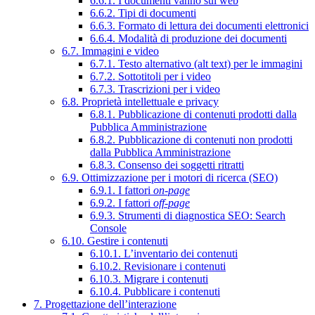
6.6.1. I documenti vanno sul web
6.6.2. Tipi di documenti
6.6.3. Formato di lettura dei documenti elettronici
6.6.4. Modalità di produzione dei documenti
6.7. Immagini e video
6.7.1. Testo alternativo (alt text) per le immagini
6.7.2. Sottotitoli per i video
6.7.3. Trascrizioni per i video
6.8. Proprietà intellettuale e privacy
6.8.1. Pubblicazione di contenuti prodotti dalla
Pubblica Amministrazione
6.8.2. Pubblicazione di contenuti non prodotti
dalla Pubblica Amministrazione
6.8.3. Consenso dei soggetti ritratti
6.9. Ottimizzazione per i motori di ricerca (SEO)
6.9.1. I fattori
on-page
6.9.2. I fattori
off-page
6.9.3. Strumenti di diagnostica SEO: Search
Console
6.10. Gestire i contenuti
6.10.1. L’inventario dei contenuti
6.10.2. Revisionare i contenuti
6.10.3. Migrare i contenuti
6.10.4. Pubblicare i contenuti
7. Progettazione dell’interazione