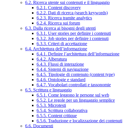
6.2. Ricerca utente sui contenuti e il linguaggio
6.2.1. Content discovery
6.2.2. Dati di ricerca (search keywords)
6.2.3. Ricerca tramite analytics
6.2.4. Ricerca sui forum
6.3. Dalla ricerca ai bisogni degli utenti
6.3.1. User stories per definire i contenuti
6.3.2. Job stories per definire i contenuti
6.3.3. Criteri di accettazione
6.4. Architettura dell’informazione
6.4.1. Definire l’architettura dell’informazione
6.4.2. Alberatura
6.4.3. Flussi di interazione
6.4.4. Sistemi di navigazione
6.4.5. Tipologie di contenuto (content type)
6.4.6. Ontologie e standard
6.4.7. Vocabolari controllati e tassonomie
6.5. Scrittura e linguaggio
6.5.1. Come leggono le persone sul web
6.5.2. Le regole per un linguaggio semplice
6.5.3. Microtesti
6.5.4. Scrittura collaborativa
6.5.5. Content critique
6.5.6. Traduzione e localizzazione dei contenuti
6.6. Documenti