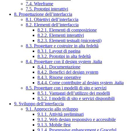
7.4. Wireframe
7.5. Prototipi interattivi
8. Progettazione dell’interfaccia
8.1. Obiettivi dell’interfaccia
8.2. Elementi dell’interfaccia
8.2.1. Elementi di composizione
8.2.2. Elementi interattivi
8.2.3. Elementi testuali (microtesti)
8.3. Progettare e costruire in alta fedeltà
8.3.1. Layout di pagina
8.3.2. Prototipi in alta fedeltà
8.4. Progettare con il design system .italia
8.4.1. Documentazione
8.4.2. Benefici del design system
8.4.3. Risorse operative
8.4.4. Come contribuire al design system .italia
8.5. Progettare con i modelli di sito e servizi
8.5.1. Vantaggi dell’utilizzo dei modelli
8.5.2. I modelli di sito e servizi disponibili
9. Sviluppo dell’interfaccia
9.1. Approccio allo sviluppo
9.1.1. Attività preliminari
9.1.2. Web design responsivo e accessibile
9.1.3. Mobile first
9.1.4. Progressive enhancement e Graceful