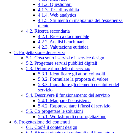
4.1.2. Questionari
4.1.3. Test di usabilità
4.1.4. Web analytics
4.1.5. Strumenti di mappatura dell’esperienza
utente
4.2. Ricerca secondaria
4.2.1. Ricerca documentale
4.2.2. Analisi benchmark
4.2.3. Valutazione euristica
5. Progettazione dei servizi
5.1. Cosa sono i servizi e il service design
5.2. Progettare servizi pubblici digitali
5.3. Definire il modello di servizio
5.3.1. Identificare gli attori coinvolti
5.3.2. Formulare la proposta di valore
5.3.3. Inquadrare gli elementi costitutivi del
servizio
5.4. Descrivere il funzionamento del servizio
5.4.1. Mappare l’ecosistema
5.4.2. Rappresentare i flussi di servizio
5.5. Co-progettare le soluzioni
5.5.1. Workshop di co-progettazione
6. Progettazione dei contenuti
6.1. Cos’è il content design
6.2. Ricerca utente sui contenuti e il linguaggio