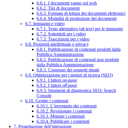
6.6.1. I documenti vanno sul web
6.6.2. Tipi di documenti
6.6.3. Formato di lettura dei documenti elettronici
6.6.4. Modalità di produzione dei documenti
6.7. Immagini e video
6.7.1. Testo alternativo (alt text) per le immagini
6.7.2. Sottotitoli per i video
6.7.3. Trascrizioni per i video
6.8. Proprietà intellettuale e privacy
6.8.1. Pubblicazione di contenuti prodotti dalla
Pubblica Amministrazione
6.8.2. Pubblicazione di contenuti non prodotti
dalla Pubblica Amministrazione
6.8.3. Consenso dei soggetti ritratti
6.9. Ottimizzazione per i motori di ricerca (SEO)
6.9.1. I fattori
on-page
6.9.2. I fattori
off-page
6.9.3. Strumenti di diagnostica SEO: Search
Console
6.10. Gestire i contenuti
6.10.1. L’inventario dei contenuti
6.10.2. Revisionare i contenuti
6.10.3. Migrare i contenuti
6.10.4. Pubblicare i contenuti
7. Progettazione dell’interazione