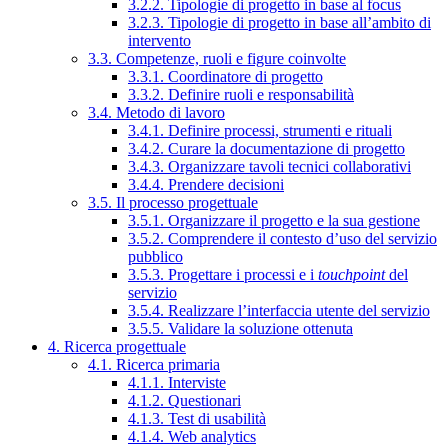
3.2.2. Tipologie di progetto in base al focus
3.2.3. Tipologie di progetto in base all’ambito di
intervento
3.3. Competenze, ruoli e figure coinvolte
3.3.1. Coordinatore di progetto
3.3.2. Definire ruoli e responsabilità
3.4. Metodo di lavoro
3.4.1. Definire processi, strumenti e rituali
3.4.2. Curare la documentazione di progetto
3.4.3. Organizzare tavoli tecnici collaborativi
3.4.4. Prendere decisioni
3.5. Il processo progettuale
3.5.1. Organizzare il progetto e la sua gestione
3.5.2. Comprendere il contesto d’uso del servizio
pubblico
3.5.3. Progettare i processi e i
touchpoint
del
servizio
3.5.4. Realizzare l’interfaccia utente del servizio
3.5.5. Validare la soluzione ottenuta
4. Ricerca progettuale
4.1. Ricerca primaria
4.1.1. Interviste
4.1.2. Questionari
4.1.3. Test di usabilità
4.1.4. Web analytics