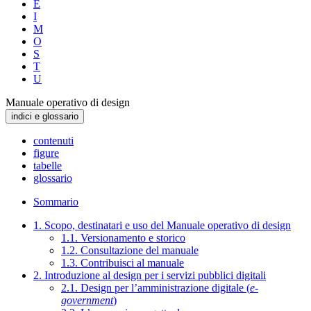
E
I
M
O
S
T
U
Manuale operativo di design
indici e glossario
contenuti
figure
tabelle
glossario
Sommario
1. Scopo, destinatari e uso del Manuale operativo di design
1.1. Versionamento e storico
1.2. Consultazione del manuale
1.3. Contribuisci al manuale
2. Introduzione al design per i servizi pubblici digitali
2.1. Design per l’amministrazione digitale (
e-
government
)