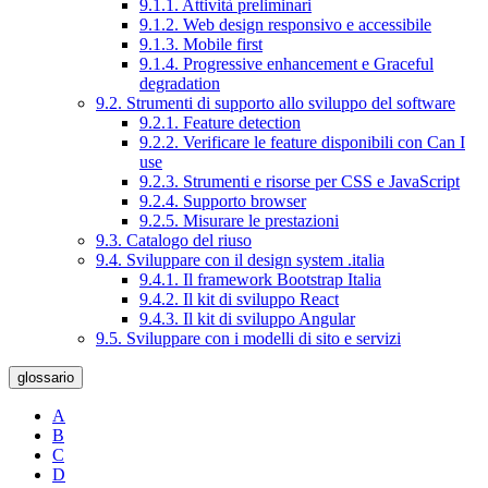
9.1.1. Attività preliminari
9.1.2. Web design responsivo e accessibile
9.1.3. Mobile first
9.1.4. Progressive enhancement e Graceful
degradation
9.2. Strumenti di supporto allo sviluppo del software
9.2.1. Feature detection
9.2.2. Verificare le feature disponibili con Can I
use
9.2.3. Strumenti e risorse per CSS e JavaScript
9.2.4. Supporto browser
9.2.5. Misurare le prestazioni
9.3. Catalogo del riuso
9.4. Sviluppare con il design system .italia
9.4.1. Il framework Bootstrap Italia
9.4.2. Il kit di sviluppo React
9.4.3. Il kit di sviluppo Angular
9.5. Sviluppare con i modelli di sito e servizi
glossario
A
B
C
D