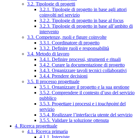
3.2. Tipologie di progetti
3.2.1. Tipologie di progetto in base agli attori
coinvolti nel servizio
3.2.2. Tipologie di progetto in base al focus
3.2.3. Tipologie di progetto in base all’ambito di
intervento
3.3. Competenze, ruoli e figure coinvolte
3.3.1. Coordinatore di progetto
3.3.2. Definire ruoli e responsabilità
3.4. Metodo di lavoro
3.4.1. Definire processi, strumenti e rituali
3.4.2. Curare la documentazione di progetto
3.4.3. Organizzare tavoli tecnici collaborativi
3.4.4. Prendere decisioni
3.5. Il processo progettuale
3.5.1. Organizzare il progetto e la sua gestione
3.5.2. Comprendere il contesto d’uso del servizio
pubblico
3.5.3. Progettare i processi e i
touchpoint
del
servizio
3.5.4. Realizzare l’interfaccia utente del servizio
3.5.5. Validare la soluzione ottenuta
4. Ricerca progettuale
4.1. Ricerca primaria
4.1.1. Interviste