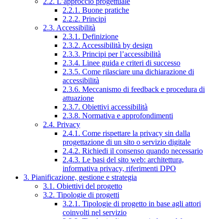
2.2. L’approccio progettuale
2.2.1. Buone pratiche
2.2.2. Principi
2.3. Accessibilità
2.3.1. Definizione
2.3.2. Accessibilità by design
2.3.3. Principi per l’accessibilità
2.3.4. Linee guida e criteri di successo
2.3.5. Come rilasciare una dichiarazione di
accessibilità
2.3.6. Meccanismo di feedback e procedura di
attuazione
2.3.7. Obiettivi accessibilità
2.3.8. Normativa e approfondimenti
2.4. Privacy
2.4.1. Come rispettare la privacy sin dalla
progettazione di un sito o servizio digitale
2.4.2. Richiedi il consenso quando necessario
2.4.3. Le basi del sito web: architettura,
informativa privacy, riferimenti DPO
3. Pianificazione, gestione e strategia
3.1. Obiettivi del progetto
3.2. Tipologie di progetti
3.2.1. Tipologie di progetto in base agli attori
coinvolti nel servizio