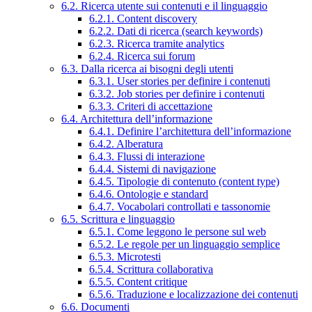
6.2. Ricerca utente sui contenuti e il linguaggio
6.2.1. Content discovery
6.2.2. Dati di ricerca (search keywords)
6.2.3. Ricerca tramite analytics
6.2.4. Ricerca sui forum
6.3. Dalla ricerca ai bisogni degli utenti
6.3.1. User stories per definire i contenuti
6.3.2. Job stories per definire i contenuti
6.3.3. Criteri di accettazione
6.4. Architettura dell’informazione
6.4.1. Definire l’architettura dell’informazione
6.4.2. Alberatura
6.4.3. Flussi di interazione
6.4.4. Sistemi di navigazione
6.4.5. Tipologie di contenuto (content type)
6.4.6. Ontologie e standard
6.4.7. Vocabolari controllati e tassonomie
6.5. Scrittura e linguaggio
6.5.1. Come leggono le persone sul web
6.5.2. Le regole per un linguaggio semplice
6.5.3. Microtesti
6.5.4. Scrittura collaborativa
6.5.5. Content critique
6.5.6. Traduzione e localizzazione dei contenuti
6.6. Documenti