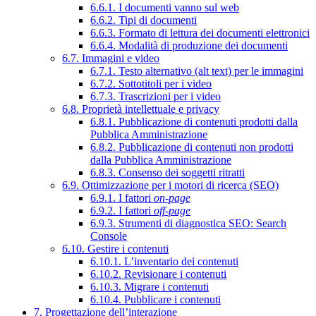
6.6.1. I documenti vanno sul web
6.6.2. Tipi di documenti
6.6.3. Formato di lettura dei documenti elettronici
6.6.4. Modalità di produzione dei documenti
6.7. Immagini e video
6.7.1. Testo alternativo (alt text) per le immagini
6.7.2. Sottotitoli per i video
6.7.3. Trascrizioni per i video
6.8. Proprietà intellettuale e privacy
6.8.1. Pubblicazione di contenuti prodotti dalla
Pubblica Amministrazione
6.8.2. Pubblicazione di contenuti non prodotti
dalla Pubblica Amministrazione
6.8.3. Consenso dei soggetti ritratti
6.9. Ottimizzazione per i motori di ricerca (SEO)
6.9.1. I fattori
on-page
6.9.2. I fattori
off-page
6.9.3. Strumenti di diagnostica SEO: Search
Console
6.10. Gestire i contenuti
6.10.1. L’inventario dei contenuti
6.10.2. Revisionare i contenuti
6.10.3. Migrare i contenuti
6.10.4. Pubblicare i contenuti
7. Progettazione dell’interazione