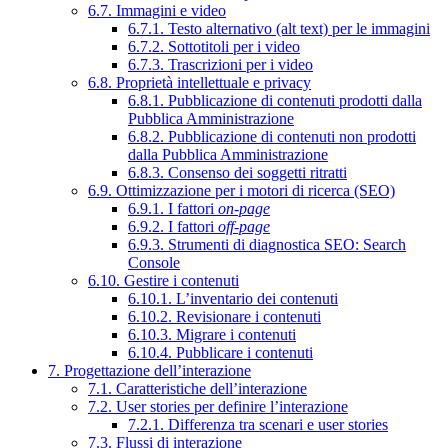
6.7. Immagini e video
6.7.1. Testo alternativo (alt text) per le immagini
6.7.2. Sottotitoli per i video
6.7.3. Trascrizioni per i video
6.8. Proprietà intellettuale e privacy
6.8.1. Pubblicazione di contenuti prodotti dalla
Pubblica Amministrazione
6.8.2. Pubblicazione di contenuti non prodotti
dalla Pubblica Amministrazione
6.8.3. Consenso dei soggetti ritratti
6.9. Ottimizzazione per i motori di ricerca (SEO)
6.9.1. I fattori
on-page
6.9.2. I fattori
off-page
6.9.3. Strumenti di diagnostica SEO: Search
Console
6.10. Gestire i contenuti
6.10.1. L’inventario dei contenuti
6.10.2. Revisionare i contenuti
6.10.3. Migrare i contenuti
6.10.4. Pubblicare i contenuti
7. Progettazione dell’interazione
7.1. Caratteristiche dell’interazione
7.2. User stories per definire l’interazione
7.2.1. Differenza tra scenari e user stories
7.3. Flussi di interazione