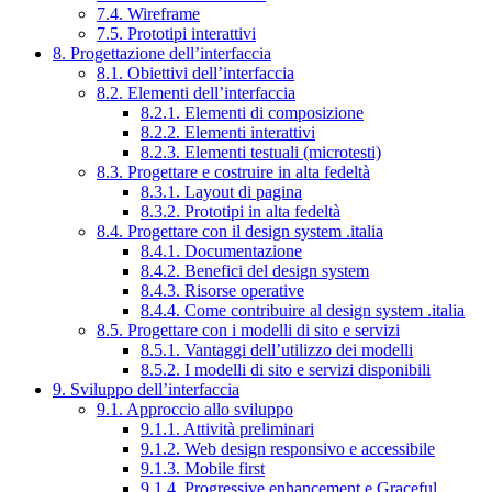
7.4. Wireframe
7.5. Prototipi interattivi
8. Progettazione dell’interfaccia
8.1. Obiettivi dell’interfaccia
8.2. Elementi dell’interfaccia
8.2.1. Elementi di composizione
8.2.2. Elementi interattivi
8.2.3. Elementi testuali (microtesti)
8.3. Progettare e costruire in alta fedeltà
8.3.1. Layout di pagina
8.3.2. Prototipi in alta fedeltà
8.4. Progettare con il design system .italia
8.4.1. Documentazione
8.4.2. Benefici del design system
8.4.3. Risorse operative
8.4.4. Come contribuire al design system .italia
8.5. Progettare con i modelli di sito e servizi
8.5.1. Vantaggi dell’utilizzo dei modelli
8.5.2. I modelli di sito e servizi disponibili
9. Sviluppo dell’interfaccia
9.1. Approccio allo sviluppo
9.1.1. Attività preliminari
9.1.2. Web design responsivo e accessibile
9.1.3. Mobile first
9.1.4. Progressive enhancement e Graceful