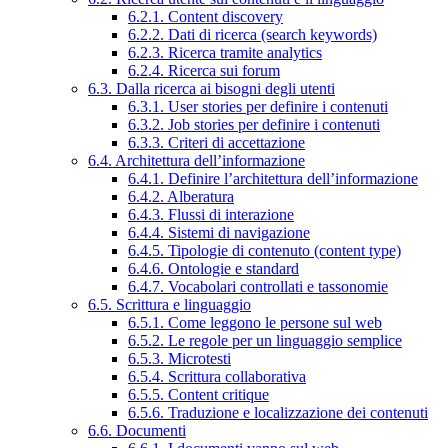
6.2.1. Content discovery
6.2.2. Dati di ricerca (search keywords)
6.2.3. Ricerca tramite analytics
6.2.4. Ricerca sui forum
6.3. Dalla ricerca ai bisogni degli utenti
6.3.1. User stories per definire i contenuti
6.3.2. Job stories per definire i contenuti
6.3.3. Criteri di accettazione
6.4. Architettura dell’informazione
6.4.1. Definire l’architettura dell’informazione
6.4.2. Alberatura
6.4.3. Flussi di interazione
6.4.4. Sistemi di navigazione
6.4.5. Tipologie di contenuto (content type)
6.4.6. Ontologie e standard
6.4.7. Vocabolari controllati e tassonomie
6.5. Scrittura e linguaggio
6.5.1. Come leggono le persone sul web
6.5.2. Le regole per un linguaggio semplice
6.5.3. Microtesti
6.5.4. Scrittura collaborativa
6.5.5. Content critique
6.5.6. Traduzione e localizzazione dei contenuti
6.6. Documenti