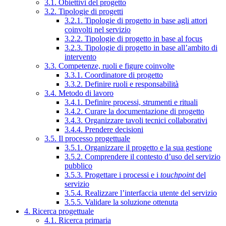
3.1. Obiettivi del progetto
3.2. Tipologie di progetti
3.2.1. Tipologie di progetto in base agli attori
coinvolti nel servizio
3.2.2. Tipologie di progetto in base al focus
3.2.3. Tipologie di progetto in base all’ambito di
intervento
3.3. Competenze, ruoli e figure coinvolte
3.3.1. Coordinatore di progetto
3.3.2. Definire ruoli e responsabilità
3.4. Metodo di lavoro
3.4.1. Definire processi, strumenti e rituali
3.4.2. Curare la documentazione di progetto
3.4.3. Organizzare tavoli tecnici collaborativi
3.4.4. Prendere decisioni
3.5. Il processo progettuale
3.5.1. Organizzare il progetto e la sua gestione
3.5.2. Comprendere il contesto d’uso del servizio
pubblico
3.5.3. Progettare i processi e i
touchpoint
del
servizio
3.5.4. Realizzare l’interfaccia utente del servizio
3.5.5. Validare la soluzione ottenuta
4. Ricerca progettuale
4.1. Ricerca primaria