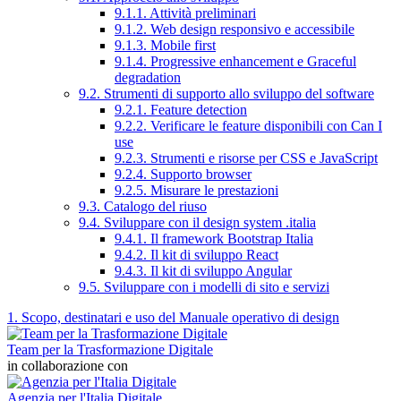
9.1.1. Attività preliminari
9.1.2. Web design responsivo e accessibile
9.1.3. Mobile first
9.1.4. Progressive enhancement e Graceful
degradation
9.2. Strumenti di supporto allo sviluppo del software
9.2.1. Feature detection
9.2.2. Verificare le feature disponibili con Can I
use
9.2.3. Strumenti e risorse per CSS e JavaScript
9.2.4. Supporto browser
9.2.5. Misurare le prestazioni
9.3. Catalogo del riuso
9.4. Sviluppare con il design system .italia
9.4.1. Il framework Bootstrap Italia
9.4.2. Il kit di sviluppo React
9.4.3. Il kit di sviluppo Angular
9.5. Sviluppare con i modelli di sito e servizi
1. Scopo, destinatari e uso del Manuale operativo di design
Team per la Trasformazione Digitale
in collaborazione con
Agenzia per l'Italia Digitale