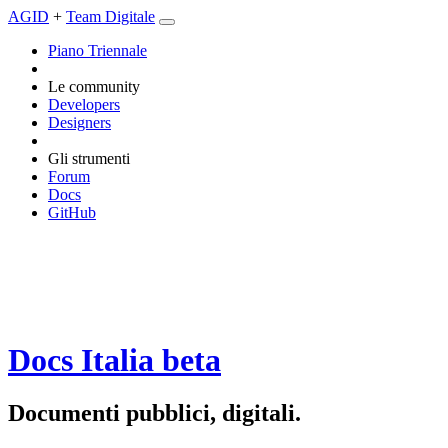
AGID
+
Team Digitale
Piano Triennale
Le community
Developers
Designers
Gli strumenti
Forum
Docs
GitHub
Docs Italia
beta
Documenti pubblici, digitali.