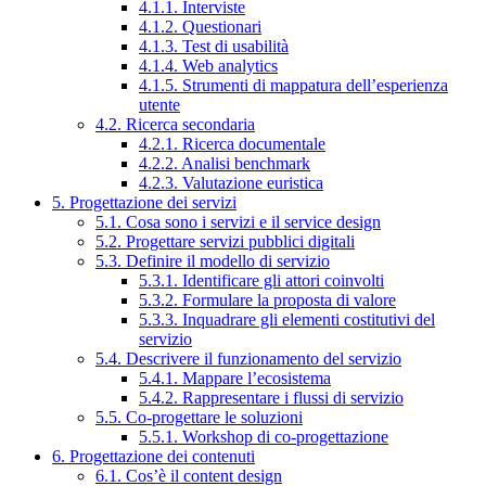
4.1.1. Interviste
4.1.2. Questionari
4.1.3. Test di usabilità
4.1.4. Web analytics
4.1.5. Strumenti di mappatura dell’esperienza
utente
4.2. Ricerca secondaria
4.2.1. Ricerca documentale
4.2.2. Analisi benchmark
4.2.3. Valutazione euristica
5. Progettazione dei servizi
5.1. Cosa sono i servizi e il service design
5.2. Progettare servizi pubblici digitali
5.3. Definire il modello di servizio
5.3.1. Identificare gli attori coinvolti
5.3.2. Formulare la proposta di valore
5.3.3. Inquadrare gli elementi costitutivi del
servizio
5.4. Descrivere il funzionamento del servizio
5.4.1. Mappare l’ecosistema
5.4.2. Rappresentare i flussi di servizio
5.5. Co-progettare le soluzioni
5.5.1. Workshop di co-progettazione
6. Progettazione dei contenuti
6.1. Cos’è il content design