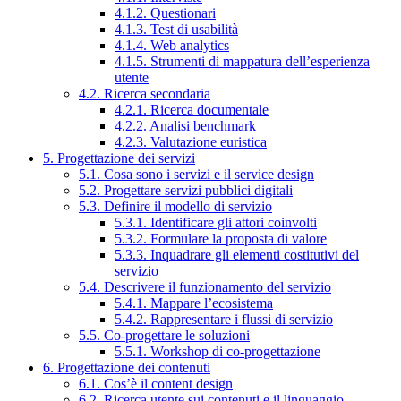
4.1.2. Questionari
4.1.3. Test di usabilità
4.1.4. Web analytics
4.1.5. Strumenti di mappatura dell’esperienza
utente
4.2. Ricerca secondaria
4.2.1. Ricerca documentale
4.2.2. Analisi benchmark
4.2.3. Valutazione euristica
5. Progettazione dei servizi
5.1. Cosa sono i servizi e il service design
5.2. Progettare servizi pubblici digitali
5.3. Definire il modello di servizio
5.3.1. Identificare gli attori coinvolti
5.3.2. Formulare la proposta di valore
5.3.3. Inquadrare gli elementi costitutivi del
servizio
5.4. Descrivere il funzionamento del servizio
5.4.1. Mappare l’ecosistema
5.4.2. Rappresentare i flussi di servizio
5.5. Co-progettare le soluzioni
5.5.1. Workshop di co-progettazione
6. Progettazione dei contenuti
6.1. Cos’è il content design
6.2. Ricerca utente sui contenuti e il linguaggio