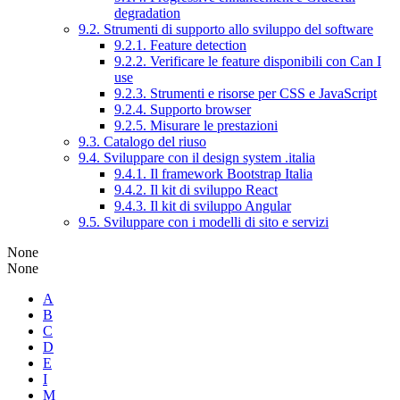
degradation
9.2. Strumenti di supporto allo sviluppo del software
9.2.1. Feature detection
9.2.2. Verificare le feature disponibili con Can I
use
9.2.3. Strumenti e risorse per CSS e JavaScript
9.2.4. Supporto browser
9.2.5. Misurare le prestazioni
9.3. Catalogo del riuso
9.4. Sviluppare con il design system .italia
9.4.1. Il framework Bootstrap Italia
9.4.2. Il kit di sviluppo React
9.4.3. Il kit di sviluppo Angular
9.5. Sviluppare con i modelli di sito e servizi
None
None
A
B
C
D
E
I
M