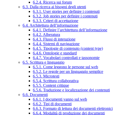
6.2.4. Ricerca sui forum
6.3. Dalla ricerca ai bisogni degli utenti
6.3.1. User stories per definire i contenuti
6.3.2. Job stories per definire i contenuti
6.3.3. Criteri di accettazione
6.4. Architettura dell’informazione
6.4.1. Definire l’architettura dell’informazione
6.4.2. Alberatura
6.4.3. Flussi di interazione
6.4.4. Sistemi di navigazione
6.4.5. Tipologie di contenuto (content type)
6.4.6. Ontologie e standard
6.4.7. Vocabolari controllati e tassonomie
6.5. Scrittura e linguaggio
6.5.1. Come leggono le persone sul web
6.5.2. Le regole per un linguaggio semplice
6.5.3. Microtesti
6.5.4. Scrittura collaborativa
6.5.5. Content critique
6.5.6. Traduzione e localizzazione dei contenuti
6.6. Documenti
6.6.1. I documenti vanno sul web
6.6.2. Tipi di documenti
6.6.3. Formato di lettura dei documenti elettronici
6.6.4. Modalità di produzione dei documenti