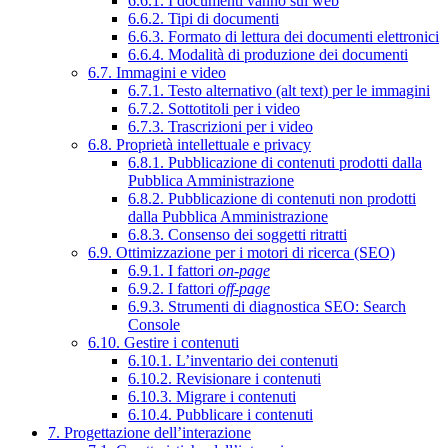
6.6.1. I documenti vanno sul web
6.6.2. Tipi di documenti
6.6.3. Formato di lettura dei documenti elettronici
6.6.4. Modalità di produzione dei documenti
6.7. Immagini e video
6.7.1. Testo alternativo (alt text) per le immagini
6.7.2. Sottotitoli per i video
6.7.3. Trascrizioni per i video
6.8. Proprietà intellettuale e privacy
6.8.1. Pubblicazione di contenuti prodotti dalla
Pubblica Amministrazione
6.8.2. Pubblicazione di contenuti non prodotti
dalla Pubblica Amministrazione
6.8.3. Consenso dei soggetti ritratti
6.9. Ottimizzazione per i motori di ricerca (SEO)
6.9.1. I fattori
on-page
6.9.2. I fattori
off-page
6.9.3. Strumenti di diagnostica SEO: Search
Console
6.10. Gestire i contenuti
6.10.1. L’inventario dei contenuti
6.10.2. Revisionare i contenuti
6.10.3. Migrare i contenuti
6.10.4. Pubblicare i contenuti
7. Progettazione dell’interazione