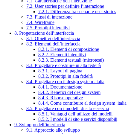
7.1. Caratteristiche dell’interazione
7.2. User stories per definire l’interazione
7.2.1. Differenza tra scenari e user stories
7.3. Flussi di interazione
7.4. Wireframe
7.5. Prototipi interattivi
8. Progettazione dell’interfaccia
8.1. Obiettivi dell’interfaccia
8.2. Elementi dell’interfaccia
8.2.1. Elementi di composizione
8.2.2. Elementi interattivi
8.2.3. Elementi testuali (microtesti)
8.3. Progettare e costruire in alta fedeltà
8.3.1. Layout di pagina
8.3.2. Prototipi in alta fedeltà
8.4. Progettare con il design system .italia
8.4.1. Documentazione
8.4.2. Benefici del design system
8.4.3. Risorse operative
8.4.4. Come contribuire al design system .italia
8.5. Progettare con i modelli di sito e servizi
8.5.1. Vantaggi dell’utilizzo dei modelli
8.5.2. I modelli di sito e servizi disponibili
9. Sviluppo dell’interfaccia
9.1. Approccio allo sviluppo