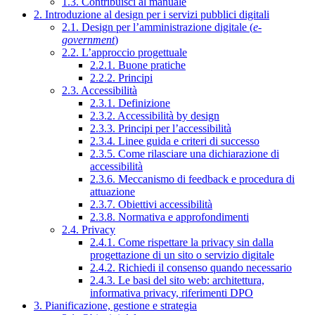
1.3. Contribuisci al manuale
2. Introduzione al design per i servizi pubblici digitali
2.1. Design per l’amministrazione digitale (
e-
government
)
2.2. L’approccio progettuale
2.2.1. Buone pratiche
2.2.2. Principi
2.3. Accessibilità
2.3.1. Definizione
2.3.2. Accessibilità by design
2.3.3. Principi per l’accessibilità
2.3.4. Linee guida e criteri di successo
2.3.5. Come rilasciare una dichiarazione di
accessibilità
2.3.6. Meccanismo di feedback e procedura di
attuazione
2.3.7. Obiettivi accessibilità
2.3.8. Normativa e approfondimenti
2.4. Privacy
2.4.1. Come rispettare la privacy sin dalla
progettazione di un sito o servizio digitale
2.4.2. Richiedi il consenso quando necessario
2.4.3. Le basi del sito web: architettura,
informativa privacy, riferimenti DPO
3. Pianificazione, gestione e strategia