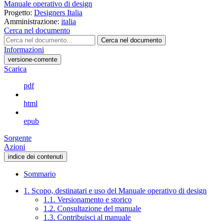
Manuale operativo di design
Progetto:
Designers Italia
Amministrazione:
italia
Cerca nel documento
Cerca nel documento
Informazioni
versione-corrente
Scarica
pdf
html
epub
Sorgente
Azioni
indice dei contenuti
Sommario
1. Scopo, destinatari e uso del Manuale operativo di design
1.1. Versionamento e storico
1.2. Consultazione del manuale
1.3. Contribuisci al manuale