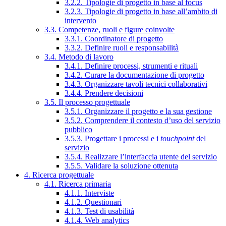
3.2.2. Tipologie di progetto in base al focus
3.2.3. Tipologie di progetto in base all’ambito di
intervento
3.3. Competenze, ruoli e figure coinvolte
3.3.1. Coordinatore di progetto
3.3.2. Definire ruoli e responsabilità
3.4. Metodo di lavoro
3.4.1. Definire processi, strumenti e rituali
3.4.2. Curare la documentazione di progetto
3.4.3. Organizzare tavoli tecnici collaborativi
3.4.4. Prendere decisioni
3.5. Il processo progettuale
3.5.1. Organizzare il progetto e la sua gestione
3.5.2. Comprendere il contesto d’uso del servizio
pubblico
3.5.3. Progettare i processi e i
touchpoint
del
servizio
3.5.4. Realizzare l’interfaccia utente del servizio
3.5.5. Validare la soluzione ottenuta
4. Ricerca progettuale
4.1. Ricerca primaria
4.1.1. Interviste
4.1.2. Questionari
4.1.3. Test di usabilità
4.1.4. Web analytics