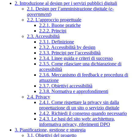
2. Introduzione al design per i servizi pubblici digitali
2.1. Design per l’amministrazione digitale (
e-
government
)
2.2. L’approccio progettuale
2.2.1. Buone pratiche
2.2.2. Principi
2.3. Accessibilità
2.3.1. Definizione
2.3.2. Accessibilità by design
2.3.3. Principi per l’accessibilità
2.3.4. Linee guida e criteri di successo
2.3.5. Come rilasciare una dichiarazione di
accessibilità
2.3.6. Meccanismo di feedback e procedura di
attuazione
2.3.7. Obiettivi accessibilità
2.3.8. Normativa e approfondimenti
2.4. Privacy
2.4.1. Come rispettare la privacy sin dalla
progettazione di un sito o servizio digitale
2.4.2. Richiedi il consenso quando necessario
2.4.3. Le basi del sito web: architettura,
informativa privacy, riferimenti DPO
3. Pianificazione, gestione e strategia
3.1. Obiettivi del progetto