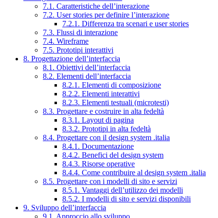
7.1. Caratteristiche dell’interazione
7.2. User stories per definire l’interazione
7.2.1. Differenza tra scenari e user stories
7.3. Flussi di interazione
7.4. Wireframe
7.5. Prototipi interattivi
8. Progettazione dell’interfaccia
8.1. Obiettivi dell’interfaccia
8.2. Elementi dell’interfaccia
8.2.1. Elementi di composizione
8.2.2. Elementi interattivi
8.2.3. Elementi testuali (microtesti)
8.3. Progettare e costruire in alta fedeltà
8.3.1. Layout di pagina
8.3.2. Prototipi in alta fedeltà
8.4. Progettare con il design system .italia
8.4.1. Documentazione
8.4.2. Benefici del design system
8.4.3. Risorse operative
8.4.4. Come contribuire al design system .italia
8.5. Progettare con i modelli di sito e servizi
8.5.1. Vantaggi dell’utilizzo dei modelli
8.5.2. I modelli di sito e servizi disponibili
9. Sviluppo dell’interfaccia
9.1. Approccio allo sviluppo