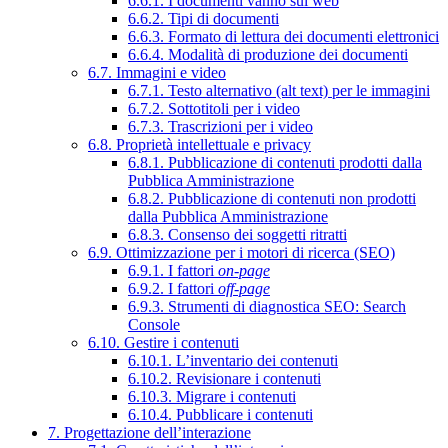
6.6.1. I documenti vanno sul web
6.6.2. Tipi di documenti
6.6.3. Formato di lettura dei documenti elettronici
6.6.4. Modalità di produzione dei documenti
6.7. Immagini e video
6.7.1. Testo alternativo (alt text) per le immagini
6.7.2. Sottotitoli per i video
6.7.3. Trascrizioni per i video
6.8. Proprietà intellettuale e privacy
6.8.1. Pubblicazione di contenuti prodotti dalla
Pubblica Amministrazione
6.8.2. Pubblicazione di contenuti non prodotti
dalla Pubblica Amministrazione
6.8.3. Consenso dei soggetti ritratti
6.9. Ottimizzazione per i motori di ricerca (SEO)
6.9.1. I fattori
on-page
6.9.2. I fattori
off-page
6.9.3. Strumenti di diagnostica SEO: Search
Console
6.10. Gestire i contenuti
6.10.1. L’inventario dei contenuti
6.10.2. Revisionare i contenuti
6.10.3. Migrare i contenuti
6.10.4. Pubblicare i contenuti
7. Progettazione dell’interazione