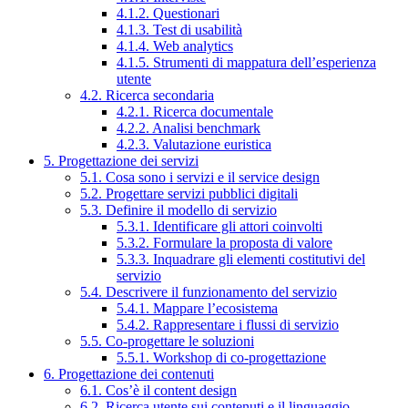
4.1.2. Questionari
4.1.3. Test di usabilità
4.1.4. Web analytics
4.1.5. Strumenti di mappatura dell’esperienza
utente
4.2. Ricerca secondaria
4.2.1. Ricerca documentale
4.2.2. Analisi benchmark
4.2.3. Valutazione euristica
5. Progettazione dei servizi
5.1. Cosa sono i servizi e il service design
5.2. Progettare servizi pubblici digitali
5.3. Definire il modello di servizio
5.3.1. Identificare gli attori coinvolti
5.3.2. Formulare la proposta di valore
5.3.3. Inquadrare gli elementi costitutivi del
servizio
5.4. Descrivere il funzionamento del servizio
5.4.1. Mappare l’ecosistema
5.4.2. Rappresentare i flussi di servizio
5.5. Co-progettare le soluzioni
5.5.1. Workshop di co-progettazione
6. Progettazione dei contenuti
6.1. Cos’è il content design
6.2. Ricerca utente sui contenuti e il linguaggio