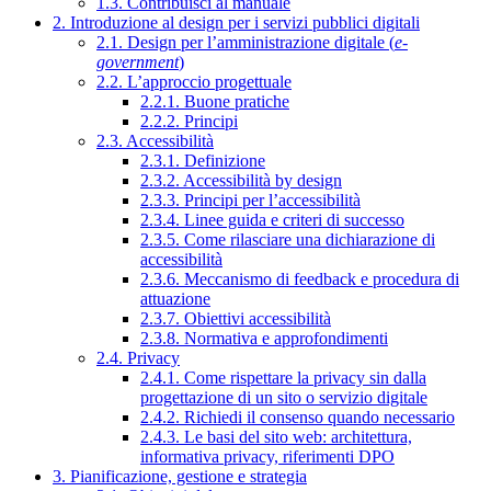
1.3. Contribuisci al manuale
2. Introduzione al design per i servizi pubblici digitali
2.1. Design per l’amministrazione digitale (
e-
government
)
2.2. L’approccio progettuale
2.2.1. Buone pratiche
2.2.2. Principi
2.3. Accessibilità
2.3.1. Definizione
2.3.2. Accessibilità by design
2.3.3. Principi per l’accessibilità
2.3.4. Linee guida e criteri di successo
2.3.5. Come rilasciare una dichiarazione di
accessibilità
2.3.6. Meccanismo di feedback e procedura di
attuazione
2.3.7. Obiettivi accessibilità
2.3.8. Normativa e approfondimenti
2.4. Privacy
2.4.1. Come rispettare la privacy sin dalla
progettazione di un sito o servizio digitale
2.4.2. Richiedi il consenso quando necessario
2.4.3. Le basi del sito web: architettura,
informativa privacy, riferimenti DPO
3. Pianificazione, gestione e strategia