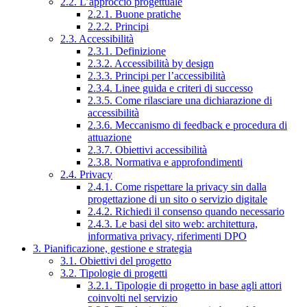
2.2. L’approccio progettuale
2.2.1. Buone pratiche
2.2.2. Principi
2.3. Accessibilità
2.3.1. Definizione
2.3.2. Accessibilità by design
2.3.3. Principi per l’accessibilità
2.3.4. Linee guida e criteri di successo
2.3.5. Come rilasciare una dichiarazione di
accessibilità
2.3.6. Meccanismo di feedback e procedura di
attuazione
2.3.7. Obiettivi accessibilità
2.3.8. Normativa e approfondimenti
2.4. Privacy
2.4.1. Come rispettare la privacy sin dalla
progettazione di un sito o servizio digitale
2.4.2. Richiedi il consenso quando necessario
2.4.3. Le basi del sito web: architettura,
informativa privacy, riferimenti DPO
3. Pianificazione, gestione e strategia
3.1. Obiettivi del progetto
3.2. Tipologie di progetti
3.2.1. Tipologie di progetto in base agli attori
coinvolti nel servizio