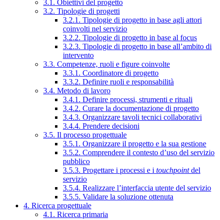
3.1. Obiettivi del progetto
3.2. Tipologie di progetti
3.2.1. Tipologie di progetto in base agli attori
coinvolti nel servizio
3.2.2. Tipologie di progetto in base al focus
3.2.3. Tipologie di progetto in base all’ambito di
intervento
3.3. Competenze, ruoli e figure coinvolte
3.3.1. Coordinatore di progetto
3.3.2. Definire ruoli e responsabilità
3.4. Metodo di lavoro
3.4.1. Definire processi, strumenti e rituali
3.4.2. Curare la documentazione di progetto
3.4.3. Organizzare tavoli tecnici collaborativi
3.4.4. Prendere decisioni
3.5. Il processo progettuale
3.5.1. Organizzare il progetto e la sua gestione
3.5.2. Comprendere il contesto d’uso del servizio
pubblico
3.5.3. Progettare i processi e i
touchpoint
del
servizio
3.5.4. Realizzare l’interfaccia utente del servizio
3.5.5. Validare la soluzione ottenuta
4. Ricerca progettuale
4.1. Ricerca primaria