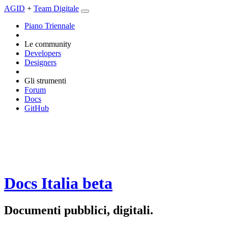
AGID
+
Team Digitale
Piano Triennale
Le community
Developers
Designers
Gli strumenti
Forum
Docs
GitHub
Docs Italia
beta
Documenti pubblici, digitali.