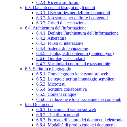
6.2.4. Ricerca sui forum
6.3. Dalla ricerca ai bisogni degli utenti
6.3.1. User stories per definire i contenuti
6.3.2. Job stories per definire i contenuti
6.3.3. Criteri di accettazione
6.4. Architettura dell’informazione
6.4.1. Definire l’architettura dell’informazione
6.4.2. Alberatura
6.4.3. Flussi di interazione
6.4.4. Sistemi di navigazione
6.4.5. Tipologie di contenuto (content type)
6.4.6. Ontologie e standard
6.4.7. Vocabolari controllati e tassonomie
6.5. Scrittura e linguaggio
6.5.1. Come leggono le persone sul web
6.5.2. Le regole per un linguaggio semplice
6.5.3. Microtesti
6.5.4. Scrittura collaborativa
6.5.5. Content critique
6.5.6. Traduzione e localizzazione dei contenuti
6.6. Documenti
6.6.1. I documenti vanno sul web
6.6.2. Tipi di documenti
6.6.3. Formato di lettura dei documenti elettronici
6.6.4. Modalità di produzione dei documenti