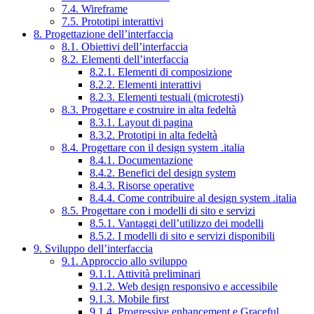
7.4. Wireframe
7.5. Prototipi interattivi
8. Progettazione dell’interfaccia
8.1. Obiettivi dell’interfaccia
8.2. Elementi dell’interfaccia
8.2.1. Elementi di composizione
8.2.2. Elementi interattivi
8.2.3. Elementi testuali (microtesti)
8.3. Progettare e costruire in alta fedeltà
8.3.1. Layout di pagina
8.3.2. Prototipi in alta fedeltà
8.4. Progettare con il design system .italia
8.4.1. Documentazione
8.4.2. Benefici del design system
8.4.3. Risorse operative
8.4.4. Come contribuire al design system .italia
8.5. Progettare con i modelli di sito e servizi
8.5.1. Vantaggi dell’utilizzo dei modelli
8.5.2. I modelli di sito e servizi disponibili
9. Sviluppo dell’interfaccia
9.1. Approccio allo sviluppo
9.1.1. Attività preliminari
9.1.2. Web design responsivo e accessibile
9.1.3. Mobile first
9.1.4. Progressive enhancement e Graceful