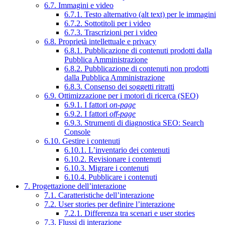
6.7. Immagini e video
6.7.1. Testo alternativo (alt text) per le immagini
6.7.2. Sottotitoli per i video
6.7.3. Trascrizioni per i video
6.8. Proprietà intellettuale e privacy
6.8.1. Pubblicazione di contenuti prodotti dalla
Pubblica Amministrazione
6.8.2. Pubblicazione di contenuti non prodotti
dalla Pubblica Amministrazione
6.8.3. Consenso dei soggetti ritratti
6.9. Ottimizzazione per i motori di ricerca (SEO)
6.9.1. I fattori
on-page
6.9.2. I fattori
off-page
6.9.3. Strumenti di diagnostica SEO: Search
Console
6.10. Gestire i contenuti
6.10.1. L’inventario dei contenuti
6.10.2. Revisionare i contenuti
6.10.3. Migrare i contenuti
6.10.4. Pubblicare i contenuti
7. Progettazione dell’interazione
7.1. Caratteristiche dell’interazione
7.2. User stories per definire l’interazione
7.2.1. Differenza tra scenari e user stories
7.3. Flussi di interazione