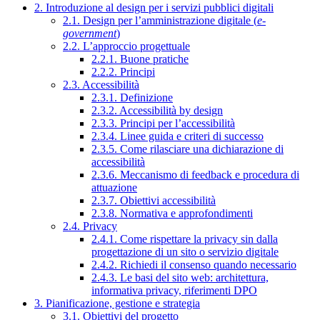
2. Introduzione al design per i servizi pubblici digitali
2.1. Design per l’amministrazione digitale (
e-
government
)
2.2. L’approccio progettuale
2.2.1. Buone pratiche
2.2.2. Principi
2.3. Accessibilità
2.3.1. Definizione
2.3.2. Accessibilità by design
2.3.3. Principi per l’accessibilità
2.3.4. Linee guida e criteri di successo
2.3.5. Come rilasciare una dichiarazione di
accessibilità
2.3.6. Meccanismo di feedback e procedura di
attuazione
2.3.7. Obiettivi accessibilità
2.3.8. Normativa e approfondimenti
2.4. Privacy
2.4.1. Come rispettare la privacy sin dalla
progettazione di un sito o servizio digitale
2.4.2. Richiedi il consenso quando necessario
2.4.3. Le basi del sito web: architettura,
informativa privacy, riferimenti DPO
3. Pianificazione, gestione e strategia
3.1. Obiettivi del progetto