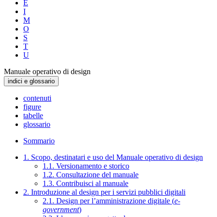
E
I
M
O
S
T
U
Manuale operativo di design
indici e glossario
contenuti
figure
tabelle
glossario
Sommario
1. Scopo, destinatari e uso del Manuale operativo di design
1.1. Versionamento e storico
1.2. Consultazione del manuale
1.3. Contribuisci al manuale
2. Introduzione al design per i servizi pubblici digitali
2.1. Design per l’amministrazione digitale (
e-
government
)