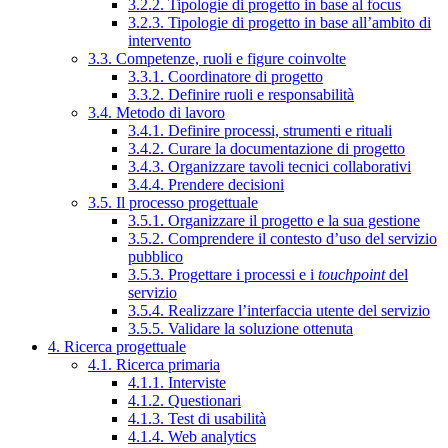
3.2.2. Tipologie di progetto in base al focus
3.2.3. Tipologie di progetto in base all’ambito di
intervento
3.3. Competenze, ruoli e figure coinvolte
3.3.1. Coordinatore di progetto
3.3.2. Definire ruoli e responsabilità
3.4. Metodo di lavoro
3.4.1. Definire processi, strumenti e rituali
3.4.2. Curare la documentazione di progetto
3.4.3. Organizzare tavoli tecnici collaborativi
3.4.4. Prendere decisioni
3.5. Il processo progettuale
3.5.1. Organizzare il progetto e la sua gestione
3.5.2. Comprendere il contesto d’uso del servizio
pubblico
3.5.3. Progettare i processi e i
touchpoint
del
servizio
3.5.4. Realizzare l’interfaccia utente del servizio
3.5.5. Validare la soluzione ottenuta
4. Ricerca progettuale
4.1. Ricerca primaria
4.1.1. Interviste
4.1.2. Questionari
4.1.3. Test di usabilità
4.1.4. Web analytics