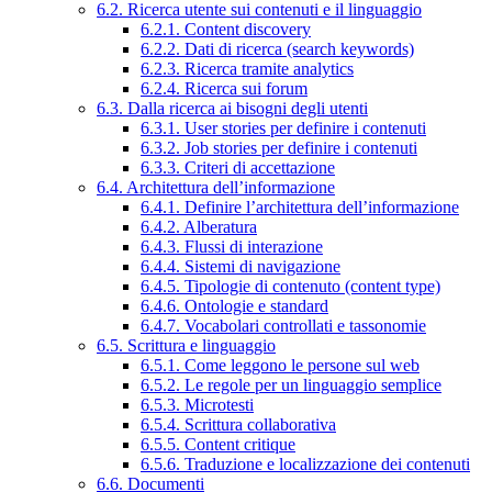
6.2. Ricerca utente sui contenuti e il linguaggio
6.2.1. Content discovery
6.2.2. Dati di ricerca (search keywords)
6.2.3. Ricerca tramite analytics
6.2.4. Ricerca sui forum
6.3. Dalla ricerca ai bisogni degli utenti
6.3.1. User stories per definire i contenuti
6.3.2. Job stories per definire i contenuti
6.3.3. Criteri di accettazione
6.4. Architettura dell’informazione
6.4.1. Definire l’architettura dell’informazione
6.4.2. Alberatura
6.4.3. Flussi di interazione
6.4.4. Sistemi di navigazione
6.4.5. Tipologie di contenuto (content type)
6.4.6. Ontologie e standard
6.4.7. Vocabolari controllati e tassonomie
6.5. Scrittura e linguaggio
6.5.1. Come leggono le persone sul web
6.5.2. Le regole per un linguaggio semplice
6.5.3. Microtesti
6.5.4. Scrittura collaborativa
6.5.5. Content critique
6.5.6. Traduzione e localizzazione dei contenuti
6.6. Documenti