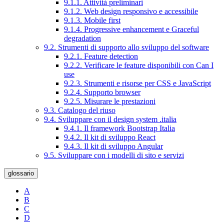
9.1.1. Attività preliminari
9.1.2. Web design responsivo e accessibile
9.1.3. Mobile first
9.1.4. Progressive enhancement e Graceful
degradation
9.2. Strumenti di supporto allo sviluppo del software
9.2.1. Feature detection
9.2.2. Verificare le feature disponibili con Can I
use
9.2.3. Strumenti e risorse per CSS e JavaScript
9.2.4. Supporto browser
9.2.5. Misurare le prestazioni
9.3. Catalogo del riuso
9.4. Sviluppare con il design system .italia
9.4.1. Il framework Bootstrap Italia
9.4.2. Il kit di sviluppo React
9.4.3. Il kit di sviluppo Angular
9.5. Sviluppare con i modelli di sito e servizi
glossario
A
B
C
D