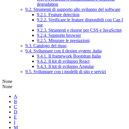
degradation
9.2. Strumenti di supporto allo sviluppo del software
9.2.1. Feature detection
9.2.2. Verificare le feature disponibili con Can I
use
9.2.3. Strumenti e risorse per CSS e JavaScript
9.2.4. Supporto browser
9.2.5. Misurare le prestazioni
9.3. Catalogo del riuso
9.4. Sviluppare con il design system .italia
9.4.1. Il framework Bootstrap Italia
9.4.2. Il kit di sviluppo React
9.4.3. Il kit di sviluppo Angular
9.5. Sviluppare con i modelli di sito e servizi
None
None
A
B
C
D
E
I
M