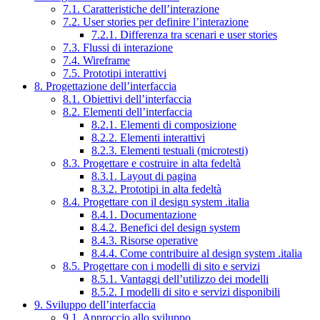
7.1. Caratteristiche dell’interazione
7.2. User stories per definire l’interazione
7.2.1. Differenza tra scenari e user stories
7.3. Flussi di interazione
7.4. Wireframe
7.5. Prototipi interattivi
8. Progettazione dell’interfaccia
8.1. Obiettivi dell’interfaccia
8.2. Elementi dell’interfaccia
8.2.1. Elementi di composizione
8.2.2. Elementi interattivi
8.2.3. Elementi testuali (microtesti)
8.3. Progettare e costruire in alta fedeltà
8.3.1. Layout di pagina
8.3.2. Prototipi in alta fedeltà
8.4. Progettare con il design system .italia
8.4.1. Documentazione
8.4.2. Benefici del design system
8.4.3. Risorse operative
8.4.4. Come contribuire al design system .italia
8.5. Progettare con i modelli di sito e servizi
8.5.1. Vantaggi dell’utilizzo dei modelli
8.5.2. I modelli di sito e servizi disponibili
9. Sviluppo dell’interfaccia
9.1. Approccio allo sviluppo