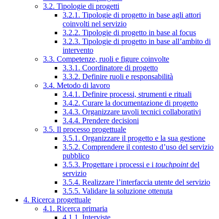
3.2. Tipologie di progetti
3.2.1. Tipologie di progetto in base agli attori
coinvolti nel servizio
3.2.2. Tipologie di progetto in base al focus
3.2.3. Tipologie di progetto in base all’ambito di
intervento
3.3. Competenze, ruoli e figure coinvolte
3.3.1. Coordinatore di progetto
3.3.2. Definire ruoli e responsabilità
3.4. Metodo di lavoro
3.4.1. Definire processi, strumenti e rituali
3.4.2. Curare la documentazione di progetto
3.4.3. Organizzare tavoli tecnici collaborativi
3.4.4. Prendere decisioni
3.5. Il processo progettuale
3.5.1. Organizzare il progetto e la sua gestione
3.5.2. Comprendere il contesto d’uso del servizio
pubblico
3.5.3. Progettare i processi e i
touchpoint
del
servizio
3.5.4. Realizzare l’interfaccia utente del servizio
3.5.5. Validare la soluzione ottenuta
4. Ricerca progettuale
4.1. Ricerca primaria
4.1.1. Interviste