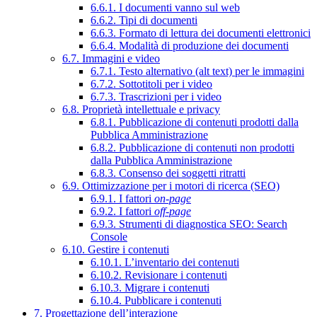
6.6.1. I documenti vanno sul web
6.6.2. Tipi di documenti
6.6.3. Formato di lettura dei documenti elettronici
6.6.4. Modalità di produzione dei documenti
6.7. Immagini e video
6.7.1. Testo alternativo (alt text) per le immagini
6.7.2. Sottotitoli per i video
6.7.3. Trascrizioni per i video
6.8. Proprietà intellettuale e privacy
6.8.1. Pubblicazione di contenuti prodotti dalla
Pubblica Amministrazione
6.8.2. Pubblicazione di contenuti non prodotti
dalla Pubblica Amministrazione
6.8.3. Consenso dei soggetti ritratti
6.9. Ottimizzazione per i motori di ricerca (SEO)
6.9.1. I fattori
on-page
6.9.2. I fattori
off-page
6.9.3. Strumenti di diagnostica SEO: Search
Console
6.10. Gestire i contenuti
6.10.1. L’inventario dei contenuti
6.10.2. Revisionare i contenuti
6.10.3. Migrare i contenuti
6.10.4. Pubblicare i contenuti
7. Progettazione dell’interazione