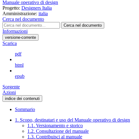
Manuale operativo di design
Progetto:
Designers Italia
Amministrazione:
italia
Cerca nel documento
Cerca nel documento
Informazioni
versione-corrente
Scarica
pdf
html
epub
Sorgente
Azioni
indice dei contenuti
Sommario
1. Scopo, destinatari e uso del Manuale operativo di design
1.1. Versionamento e storico
1.2. Consultazione del manuale
1.3. Contribuisci al manuale