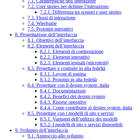
7.1. Caratteristiche dell’interazione
7.2. User stories per definire l’interazione
7.2.1. Differenza tra scenari e user stories
7.3. Flussi di interazione
7.4. Wireframe
7.5. Prototipi interattivi
8. Progettazione dell’interfaccia
8.1. Obiettivi dell’interfaccia
8.2. Elementi dell’interfaccia
8.2.1. Elementi di composizione
8.2.2. Elementi interattivi
8.2.3. Elementi testuali (microtesti)
8.3. Progettare e costruire in alta fedeltà
8.3.1. Layout di pagina
8.3.2. Prototipi in alta fedeltà
8.4. Progettare con il design system .italia
8.4.1. Documentazione
8.4.2. Benefici del design system
8.4.3. Risorse operative
8.4.4. Come contribuire al design system .italia
8.5. Progettare con i modelli di sito e servizi
8.5.1. Vantaggi dell’utilizzo dei modelli
8.5.2. I modelli di sito e servizi disponibili
9. Sviluppo dell’interfaccia
9.1. Approccio allo sviluppo