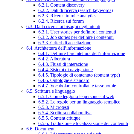
6.2.1. Content discovery
6.2.2. Dati di ricerca (search keywords)
6.2.3. Ricerca tramite analytics
6.2.4. Ricerca sui forum
6.3. Dalla ricerca ai bisogni degli utenti
6.3.1. User stories per definire i contenuti
6.3.2. Job stories per definire i contenuti
6.3.3. Criteri di accettazione
6.4. Architettura dell’informazione
6.4.1. Definire l’architettura dell’informazione
6.4.2. Alberatura
6.4.3. Flussi di interazione
6.4.4. Sistemi di navigazione
6.4.5. Tipologie di contenuto (content type)
6.4.6. Ontologie e standard
6.4.7. Vocabolari controllati e tassonomie
6.5. Scrittura e linguaggio
6.5.1. Come leggono le persone sul web
6.5.2. Le regole per un linguaggio semplice
6.5.3. Microtesti
6.5.4. Scrittura collaborativa
6.5.5. Content critique
6.5.6. Traduzione e localizzazione dei contenuti
6.6. Documenti