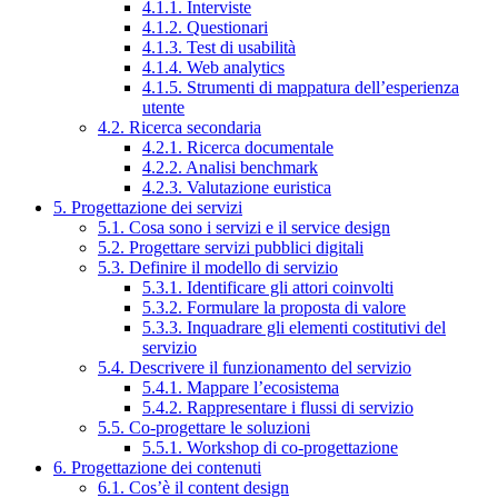
4.1.1. Interviste
4.1.2. Questionari
4.1.3. Test di usabilità
4.1.4. Web analytics
4.1.5. Strumenti di mappatura dell’esperienza
utente
4.2. Ricerca secondaria
4.2.1. Ricerca documentale
4.2.2. Analisi benchmark
4.2.3. Valutazione euristica
5. Progettazione dei servizi
5.1. Cosa sono i servizi e il service design
5.2. Progettare servizi pubblici digitali
5.3. Definire il modello di servizio
5.3.1. Identificare gli attori coinvolti
5.3.2. Formulare la proposta di valore
5.3.3. Inquadrare gli elementi costitutivi del
servizio
5.4. Descrivere il funzionamento del servizio
5.4.1. Mappare l’ecosistema
5.4.2. Rappresentare i flussi di servizio
5.5. Co-progettare le soluzioni
5.5.1. Workshop di co-progettazione
6. Progettazione dei contenuti
6.1. Cos’è il content design