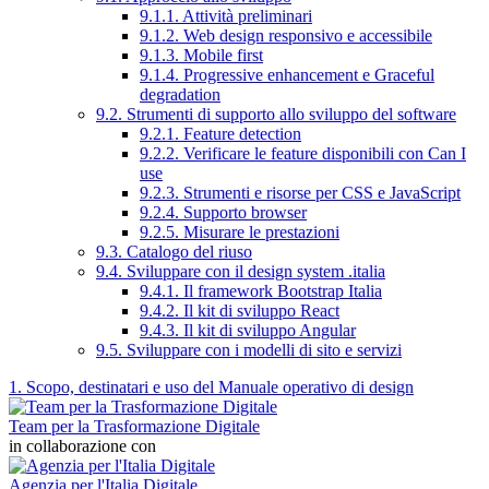
9.1.1. Attività preliminari
9.1.2. Web design responsivo e accessibile
9.1.3. Mobile first
9.1.4. Progressive enhancement e Graceful
degradation
9.2. Strumenti di supporto allo sviluppo del software
9.2.1. Feature detection
9.2.2. Verificare le feature disponibili con Can I
use
9.2.3. Strumenti e risorse per CSS e JavaScript
9.2.4. Supporto browser
9.2.5. Misurare le prestazioni
9.3. Catalogo del riuso
9.4. Sviluppare con il design system .italia
9.4.1. Il framework Bootstrap Italia
9.4.2. Il kit di sviluppo React
9.4.3. Il kit di sviluppo Angular
9.5. Sviluppare con i modelli di sito e servizi
1. Scopo, destinatari e uso del Manuale operativo di design
Team per la Trasformazione Digitale
in collaborazione con
Agenzia per l'Italia Digitale