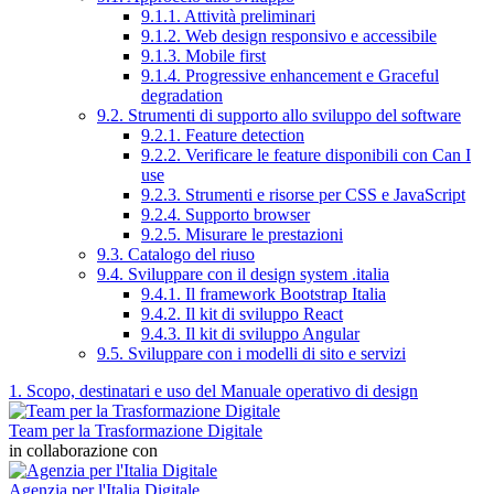
9.1.1. Attività preliminari
9.1.2. Web design responsivo e accessibile
9.1.3. Mobile first
9.1.4. Progressive enhancement e Graceful
degradation
9.2. Strumenti di supporto allo sviluppo del software
9.2.1. Feature detection
9.2.2. Verificare le feature disponibili con Can I
use
9.2.3. Strumenti e risorse per CSS e JavaScript
9.2.4. Supporto browser
9.2.5. Misurare le prestazioni
9.3. Catalogo del riuso
9.4. Sviluppare con il design system .italia
9.4.1. Il framework Bootstrap Italia
9.4.2. Il kit di sviluppo React
9.4.3. Il kit di sviluppo Angular
9.5. Sviluppare con i modelli di sito e servizi
1. Scopo, destinatari e uso del Manuale operativo di design
Team per la Trasformazione Digitale
in collaborazione con
Agenzia per l'Italia Digitale