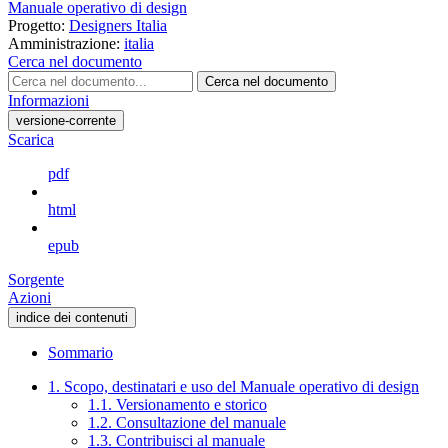
Manuale operativo di design
Progetto:
Designers Italia
Amministrazione:
italia
Cerca nel documento
Cerca nel documento
Informazioni
versione-corrente
Scarica
pdf
html
epub
Sorgente
Azioni
indice dei contenuti
Sommario
1. Scopo, destinatari e uso del Manuale operativo di design
1.1. Versionamento e storico
1.2. Consultazione del manuale
1.3. Contribuisci al manuale