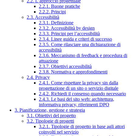
2.2. L’approccio progettuale
2.2.1. Buone pratiche
2.2.2. Principi
2.3. Accessibilità
2.3.1. Definizione
2.3.2. Accessibilità by design
2.3.3. Principi per l’accessibilità
2.3.4. Linee guida e criteri di successo
2.3.5. Come rilasciare una dichiarazione di
accessibilità
2.3.6. Meccanismo di feedback e procedura di
attuazione
2.3.7. Obiettivi accessibilità
2.3.8. Normativa e approfondimenti
2.4. Privacy
2.4.1. Come rispettare la privacy sin dalla
progettazione di un sito o servizio digitale
2.4.2. Richiedi il consenso quando necessario
2.4.3. Le basi del sito web: architettura,
informativa privacy, riferimenti DPO
3. Pianificazione, gestione e strategia
3.1. Obiettivi del progetto
3.2. Tipologie di progetti
3.2.1. Tipologie di progetto in base agli attori
coinvolti nel servizio