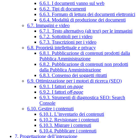
6.6.1. I documenti vanno sul web
6.6.2. Tipi di documenti
6.6.3. Formato di lettura dei documenti elettronici
6.6.4. Modalità di produzione dei documenti
6.7. Immagini e video
6.7.1. Testo alternativo (alt text) per le immagini
6.7.2. Sottotitoli per i video
6.7.3. Trascrizioni per i video
6.8. Proprietà intellettuale e privacy
6.8.1. Pubblicazione di contenuti prodotti dalla
Pubblica Amministrazione
6.8.2. Pubblicazione di contenuti non prodotti
dalla Pubblica Amministrazione
6.8.3. Consenso dei soggetti ritratti
6.9. Ottimizzazione per i motori di ricerca (SEO)
6.9.1. I fattori
on-page
6.9.2. I fattori
off-page
6.9.3. Strumenti di diagnostica SEO: Search
Console
6.10. Gestire i contenuti
6.10.1. L’inventario dei contenuti
6.10.2. Revisionare i contenuti
6.10.3. Migrare i contenuti
6.10.4. Pubblicare i contenuti
7. Progettazione dell’interazione