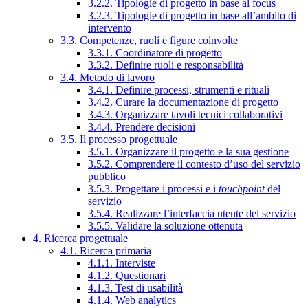
3.2.2. Tipologie di progetto in base al focus
3.2.3. Tipologie di progetto in base all’ambito di
intervento
3.3. Competenze, ruoli e figure coinvolte
3.3.1. Coordinatore di progetto
3.3.2. Definire ruoli e responsabilità
3.4. Metodo di lavoro
3.4.1. Definire processi, strumenti e rituali
3.4.2. Curare la documentazione di progetto
3.4.3. Organizzare tavoli tecnici collaborativi
3.4.4. Prendere decisioni
3.5. Il processo progettuale
3.5.1. Organizzare il progetto e la sua gestione
3.5.2. Comprendere il contesto d’uso del servizio
pubblico
3.5.3. Progettare i processi e i
touchpoint
del
servizio
3.5.4. Realizzare l’interfaccia utente del servizio
3.5.5. Validare la soluzione ottenuta
4. Ricerca progettuale
4.1. Ricerca primaria
4.1.1. Interviste
4.1.2. Questionari
4.1.3. Test di usabilità
4.1.4. Web analytics