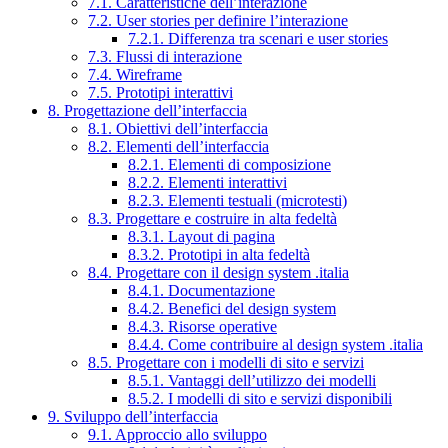
7.1. Caratteristiche dell’interazione
7.2. User stories per definire l’interazione
7.2.1. Differenza tra scenari e user stories
7.3. Flussi di interazione
7.4. Wireframe
7.5. Prototipi interattivi
8. Progettazione dell’interfaccia
8.1. Obiettivi dell’interfaccia
8.2. Elementi dell’interfaccia
8.2.1. Elementi di composizione
8.2.2. Elementi interattivi
8.2.3. Elementi testuali (microtesti)
8.3. Progettare e costruire in alta fedeltà
8.3.1. Layout di pagina
8.3.2. Prototipi in alta fedeltà
8.4. Progettare con il design system .italia
8.4.1. Documentazione
8.4.2. Benefici del design system
8.4.3. Risorse operative
8.4.4. Come contribuire al design system .italia
8.5. Progettare con i modelli di sito e servizi
8.5.1. Vantaggi dell’utilizzo dei modelli
8.5.2. I modelli di sito e servizi disponibili
9. Sviluppo dell’interfaccia
9.1. Approccio allo sviluppo