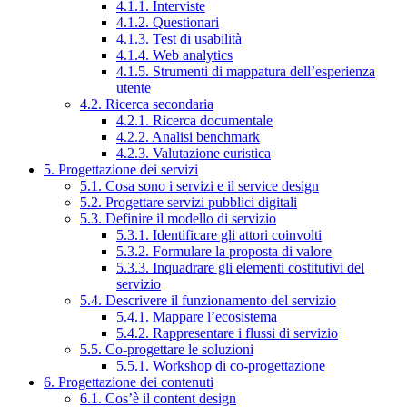
4.1.1. Interviste
4.1.2. Questionari
4.1.3. Test di usabilità
4.1.4. Web analytics
4.1.5. Strumenti di mappatura dell’esperienza
utente
4.2. Ricerca secondaria
4.2.1. Ricerca documentale
4.2.2. Analisi benchmark
4.2.3. Valutazione euristica
5. Progettazione dei servizi
5.1. Cosa sono i servizi e il service design
5.2. Progettare servizi pubblici digitali
5.3. Definire il modello di servizio
5.3.1. Identificare gli attori coinvolti
5.3.2. Formulare la proposta di valore
5.3.3. Inquadrare gli elementi costitutivi del
servizio
5.4. Descrivere il funzionamento del servizio
5.4.1. Mappare l’ecosistema
5.4.2. Rappresentare i flussi di servizio
5.5. Co-progettare le soluzioni
5.5.1. Workshop di co-progettazione
6. Progettazione dei contenuti
6.1. Cos’è il content design