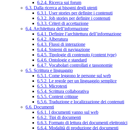
6.2.4. Ricerca sui forum
6.3. Dalla ricerca ai bisogni degli utenti
6.3.1. User stories per definire i contenuti
6.3.2. Job stories per definire i contenuti
6.3.3. Criteri di accettazione
6.4. Architettura dell’informazione
6.4.1. Definire l’architettura dell’informazione
6.4.2. Alberatura
6.4.3. Flussi di interazione
6.4.4. Sistemi di navigazione
6.4.5. Tipologie di contenuto (content type)
6.4.6. Ontologie e standard
6.4.7. Vocabolari controllati e tassonomie
6.5. Scrittura e linguaggio
6.5.1. Come leggono le persone sul web
6.5.2. Le regole per un linguaggio semplice
6.5.3. Microtesti
6.5.4. Scrittura collaborativa
6.5.5. Content critique
6.5.6. Traduzione e localizzazione dei contenuti
6.6. Documenti
6.6.1. I documenti vanno sul web
6.6.2. Tipi di documenti
6.6.3. Formato di lettura dei documenti elettronici
6.6.4. Modalità di produzione dei documenti