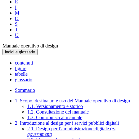
E
I
M
O
S
T
U
Manuale operativo di design
indici e glossario
contenuti
figure
tabelle
glossario
Sommario
1. Scopo, destinatari e uso del Manuale operativo di design
1.1. Versionamento e storico
1.2. Consultazione del manuale
1.3. Contribuisci al manuale
2. Introduzione al design per i servizi pubblici digitali
2.1. Design per l’amministrazione digitale (
e-
government
)