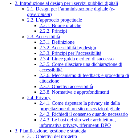
2. Introduzione al design per i servizi pubblici digitali
2.1. Design per l’amministrazione digitale (
e-
government
)
2.2. L’approccio progettuale
2.2.1. Buone pratiche
2.2.2. Principi
2.3. Accessibilità
2.3.1. Definizione
2.3.2. Accessibilità by design
2.3.3. Principi per l’accessibilità
2.3.4. Linee guida e criteri di successo
2.3.5. Come rilasciare una dichiarazione di
accessibilità
2.3.6. Meccanismo di feedback e procedura di
attuazione
2.3.7. Obiettivi accessibilità
2.3.8. Normativa e approfondimenti
2.4. Privacy
2.4.1. Come rispettare la privacy sin dalla
progettazione di un sito o servizio digitale
2.4.2. Richiedi il consenso quando necessario
2.4.3. Le basi del sito web: architettura,
informativa privacy, riferimenti DPO
3. Pianificazione, gestione e strategia
3.1. Obiettivi del progetto