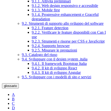
9.1.1. Attività preliminari
9.1.2. Web design responsivo e accessibile
9.1.3. Mobile first
9.1.4. Progressive enhancement e Graceful
degradation
9.2. Strumenti di supporto allo sviluppo del software
9.2.1. Feature detection
9.2.2. Verificare le feature disponibili con Can I
use
9.2.3. Strumenti e risorse per CSS e JavaScript
9.2.4. Supporto browser
9.2.5. Misurare le prestazioni
9.3. Catalogo del riuso
9.4. Sviluppare con il design system .italia
9.4.1. Il framework Bootstrap Italia
9.4.2. Il kit di sviluppo React
9.4.3. Il kit di sviluppo Angular
9.5. Sviluppare con i modelli di sito e servizi
glossario
A
B
C
D