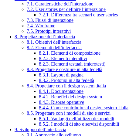
7.1. Caratteristiche dell’interazione
7.2. User stories per definire l’interazione
7.2.1. Differenza tra scenari e user stories
7.3. Flussi di interazione
7.4. Wireframe
7.5. Prototipi interattivi
8. Progettazione dell’interfaccia
8.1. Obiettivi dell’interfaccia
8.2. Elementi dell’interfaccia
8.2.1. Elementi di composizione
8.2.2. Elementi interattivi
8.2.3. Elementi testuali (microtesti)
8.3. Progettare e costruire in alta fedeltà
8.3.1. Layout di pagina
8.3.2. Prototipi in alta fedeltà
8.4. Progettare con il design system .italia
8.4.1. Documentazione
8.4.2. Benefici del design system
8.4.3. Risorse operative
8.4.4. Come contribuire al design system .italia
8.5. Progettare con i modelli di sito e servizi
8.5.1. Vantaggi dell’utilizzo dei modelli
8.5.2. I modelli di sito e servizi disponibili
9. Sviluppo dell’interfaccia
9.1. Approccio allo sviluppo