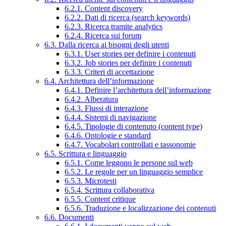
6.2.1. Content discovery
6.2.2. Dati di ricerca (search keywords)
6.2.3. Ricerca tramite analytics
6.2.4. Ricerca sui forum
6.3. Dalla ricerca ai bisogni degli utenti
6.3.1. User stories per definire i contenuti
6.3.2. Job stories per definire i contenuti
6.3.3. Criteri di accettazione
6.4. Architettura dell’informazione
6.4.1. Definire l’architettura dell’informazione
6.4.2. Alberatura
6.4.3. Flussi di interazione
6.4.4. Sistemi di navigazione
6.4.5. Tipologie di contenuto (content type)
6.4.6. Ontologie e standard
6.4.7. Vocabolari controllati e tassonomie
6.5. Scrittura e linguaggio
6.5.1. Come leggono le persone sul web
6.5.2. Le regole per un linguaggio semplice
6.5.3. Microtesti
6.5.4. Scrittura collaborativa
6.5.5. Content critique
6.5.6. Traduzione e localizzazione dei contenuti
6.6. Documenti