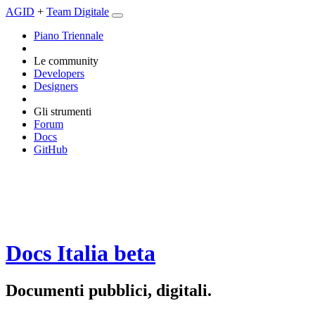
AGID
+
Team Digitale
Piano Triennale
Le community
Developers
Designers
Gli strumenti
Forum
Docs
GitHub
Docs Italia
beta
Documenti pubblici, digitali.