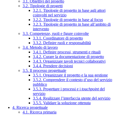
3.1. Obiettivi del progetto
3.2. Tipologie di progetti
3.2.1. Tipologie di progetto in base agli attori
coinvolti nel servizio
3.2.2. Tipologie di progetto in base al focus
3.2.3. Tipologie di progetto in base all’ambito di
intervento
3.3. Competenze, ruoli e figure coinvolte
3.3.1. Coordinatore di progetto
3.3.2. Definire ruoli e responsabilità
3.4. Metodo di lavoro
3.4.1. Definire processi, strumenti e rituali
3.4.2. Curare la documentazione di progetto
3.4.3. Organizzare tavoli tecnici collaborativi
3.4.4. Prendere decisioni
3.5. Il processo progettuale
3.5.1. Organizzare il progetto e la sua gestione
3.5.2. Comprendere il contesto d’uso del servizio
pubblico
3.5.3. Progettare i processi e i
touchpoint
del
servizio
3.5.4. Realizzare l’interfaccia utente del servizio
3.5.5. Validare la soluzione ottenuta
4. Ricerca progettuale
4.1. Ricerca primaria