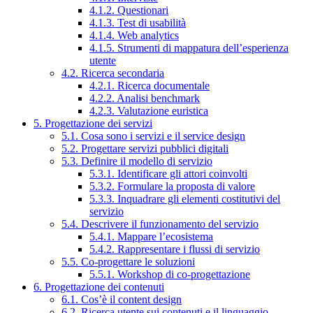
4.1.2. Questionari
4.1.3. Test di usabilità
4.1.4. Web analytics
4.1.5. Strumenti di mappatura dell’esperienza
utente
4.2. Ricerca secondaria
4.2.1. Ricerca documentale
4.2.2. Analisi benchmark
4.2.3. Valutazione euristica
5. Progettazione dei servizi
5.1. Cosa sono i servizi e il service design
5.2. Progettare servizi pubblici digitali
5.3. Definire il modello di servizio
5.3.1. Identificare gli attori coinvolti
5.3.2. Formulare la proposta di valore
5.3.3. Inquadrare gli elementi costitutivi del
servizio
5.4. Descrivere il funzionamento del servizio
5.4.1. Mappare l’ecosistema
5.4.2. Rappresentare i flussi di servizio
5.5. Co-progettare le soluzioni
5.5.1. Workshop di co-progettazione
6. Progettazione dei contenuti
6.1. Cos’è il content design
6.2. Ricerca utente sui contenuti e il linguaggio