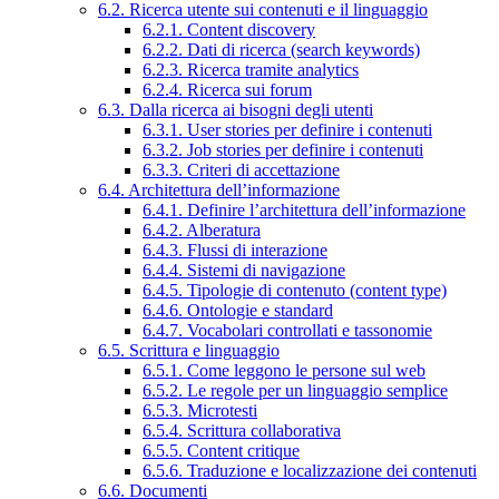
6.2. Ricerca utente sui contenuti e il linguaggio
6.2.1. Content discovery
6.2.2. Dati di ricerca (search keywords)
6.2.3. Ricerca tramite analytics
6.2.4. Ricerca sui forum
6.3. Dalla ricerca ai bisogni degli utenti
6.3.1. User stories per definire i contenuti
6.3.2. Job stories per definire i contenuti
6.3.3. Criteri di accettazione
6.4. Architettura dell’informazione
6.4.1. Definire l’architettura dell’informazione
6.4.2. Alberatura
6.4.3. Flussi di interazione
6.4.4. Sistemi di navigazione
6.4.5. Tipologie di contenuto (content type)
6.4.6. Ontologie e standard
6.4.7. Vocabolari controllati e tassonomie
6.5. Scrittura e linguaggio
6.5.1. Come leggono le persone sul web
6.5.2. Le regole per un linguaggio semplice
6.5.3. Microtesti
6.5.4. Scrittura collaborativa
6.5.5. Content critique
6.5.6. Traduzione e localizzazione dei contenuti
6.6. Documenti