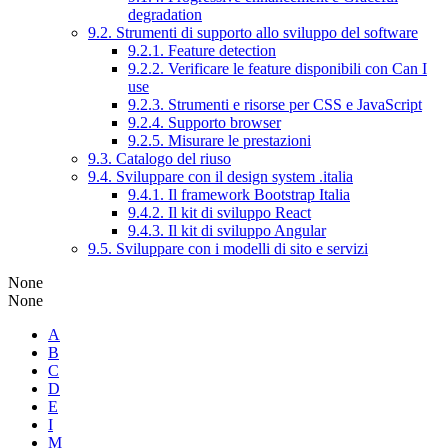
degradation
9.2. Strumenti di supporto allo sviluppo del software
9.2.1. Feature detection
9.2.2. Verificare le feature disponibili con Can I
use
9.2.3. Strumenti e risorse per CSS e JavaScript
9.2.4. Supporto browser
9.2.5. Misurare le prestazioni
9.3. Catalogo del riuso
9.4. Sviluppare con il design system .italia
9.4.1. Il framework Bootstrap Italia
9.4.2. Il kit di sviluppo React
9.4.3. Il kit di sviluppo Angular
9.5. Sviluppare con i modelli di sito e servizi
None
None
A
B
C
D
E
I
M