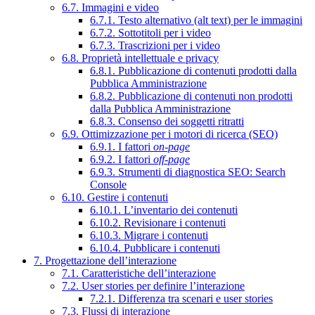
6.7. Immagini e video
6.7.1. Testo alternativo (alt text) per le immagini
6.7.2. Sottotitoli per i video
6.7.3. Trascrizioni per i video
6.8. Proprietà intellettuale e privacy
6.8.1. Pubblicazione di contenuti prodotti dalla
Pubblica Amministrazione
6.8.2. Pubblicazione di contenuti non prodotti
dalla Pubblica Amministrazione
6.8.3. Consenso dei soggetti ritratti
6.9. Ottimizzazione per i motori di ricerca (SEO)
6.9.1. I fattori
on-page
6.9.2. I fattori
off-page
6.9.3. Strumenti di diagnostica SEO: Search
Console
6.10. Gestire i contenuti
6.10.1. L’inventario dei contenuti
6.10.2. Revisionare i contenuti
6.10.3. Migrare i contenuti
6.10.4. Pubblicare i contenuti
7. Progettazione dell’interazione
7.1. Caratteristiche dell’interazione
7.2. User stories per definire l’interazione
7.2.1. Differenza tra scenari e user stories
7.3. Flussi di interazione