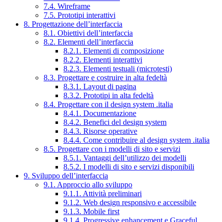
7.4. Wireframe
7.5. Prototipi interattivi
8. Progettazione dell’interfaccia
8.1. Obiettivi dell’interfaccia
8.2. Elementi dell’interfaccia
8.2.1. Elementi di composizione
8.2.2. Elementi interattivi
8.2.3. Elementi testuali (microtesti)
8.3. Progettare e costruire in alta fedeltà
8.3.1. Layout di pagina
8.3.2. Prototipi in alta fedeltà
8.4. Progettare con il design system .italia
8.4.1. Documentazione
8.4.2. Benefici del design system
8.4.3. Risorse operative
8.4.4. Come contribuire al design system .italia
8.5. Progettare con i modelli di sito e servizi
8.5.1. Vantaggi dell’utilizzo dei modelli
8.5.2. I modelli di sito e servizi disponibili
9. Sviluppo dell’interfaccia
9.1. Approccio allo sviluppo
9.1.1. Attività preliminari
9.1.2. Web design responsivo e accessibile
9.1.3. Mobile first
9.1.4. Progressive enhancement e Graceful