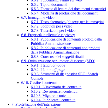
6.6.1. I documenti vanno sul web
6.6.2. Tipi di documenti
6.6.3. Formato di lettura dei documenti elettronici
6.6.4. Modalità di produzione dei documenti
6.7. Immagini e video
6.7.1. Testo alternativo (alt text) per le immagini
6.7.2. Sottotitoli per i video
6.7.3. Trascrizioni per i video
6.8. Proprietà intellettuale e privacy
6.8.1. Pubblicazione di contenuti prodotti dalla
Pubblica Amministrazione
6.8.2. Pubblicazione di contenuti non prodotti
dalla Pubblica Amministrazione
6.8.3. Consenso dei soggetti ritratti
6.9. Ottimizzazione per i motori di ricerca (SEO)
6.9.1. I fattori
on-page
6.9.2. I fattori
off-page
6.9.3. Strumenti di diagnostica SEO: Search
Console
6.10. Gestire i contenuti
6.10.1. L’inventario dei contenuti
6.10.2. Revisionare i contenuti
6.10.3. Migrare i contenuti
6.10.4. Pubblicare i contenuti
7. Progettazione dell’interazione