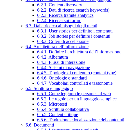
6.2.1. Content discovery
6.2.2. Dati di ricerca (search keywords)
6.2.3. Ricerca tramite analytics
6.2.4. Ricerca sui forum
6.3. Dalla ricerca ai bisogni degli utenti
6.3.1. User stories per definire i contenuti
6.3.2. Job stories per definire i contenuti
6.3.3. Criteri di accettazione
6.4. Architettura dell’informazione
6.4.1. Definire l’architettura dell’informazione
6.4.2. Alberatura
6.4.3. Flussi di interazione
6.4.4. Sistemi di navigazione
6.4.5. Tipologie di contenuto (content type)
6.4.6. Ontologie e standard
6.4.7. Vocabolari controllati e tassonomie
6.5. Scrittura e linguaggio
6.5.1. Come leggono le persone sul web
6.5.2. Le regole per un linguaggio semplice
6.5.3. Microtesti
6.5.4. Scrittura collaborativa
6.5.5. Content critique
6.5.6. Traduzione e localizzazione dei contenuti
6.6. Documenti