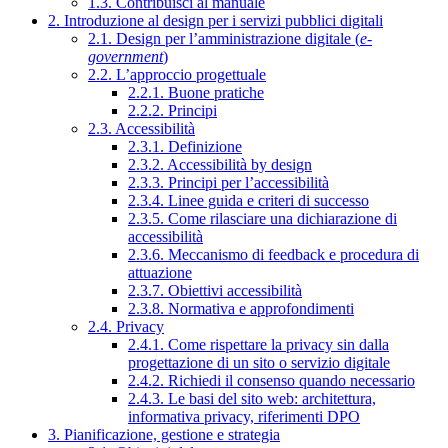
1.3. Contribuisci al manuale
2. Introduzione al design per i servizi pubblici digitali
2.1. Design per l’amministrazione digitale (
e-
government
)
2.2. L’approccio progettuale
2.2.1. Buone pratiche
2.2.2. Principi
2.3. Accessibilità
2.3.1. Definizione
2.3.2. Accessibilità by design
2.3.3. Principi per l’accessibilità
2.3.4. Linee guida e criteri di successo
2.3.5. Come rilasciare una dichiarazione di
accessibilità
2.3.6. Meccanismo di feedback e procedura di
attuazione
2.3.7. Obiettivi accessibilità
2.3.8. Normativa e approfondimenti
2.4. Privacy
2.4.1. Come rispettare la privacy sin dalla
progettazione di un sito o servizio digitale
2.4.2. Richiedi il consenso quando necessario
2.4.3. Le basi del sito web: architettura,
informativa privacy, riferimenti DPO
3. Pianificazione, gestione e strategia