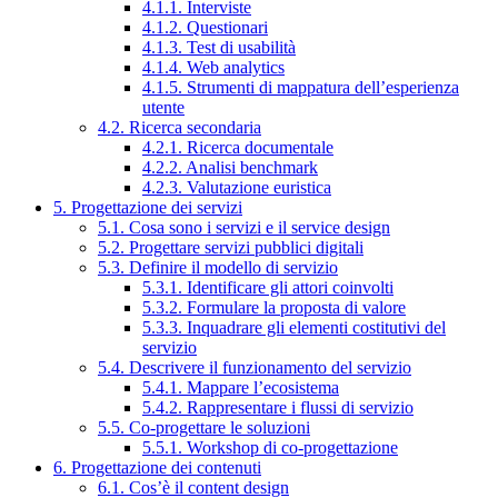
4.1.1. Interviste
4.1.2. Questionari
4.1.3. Test di usabilità
4.1.4. Web analytics
4.1.5. Strumenti di mappatura dell’esperienza
utente
4.2. Ricerca secondaria
4.2.1. Ricerca documentale
4.2.2. Analisi benchmark
4.2.3. Valutazione euristica
5. Progettazione dei servizi
5.1. Cosa sono i servizi e il service design
5.2. Progettare servizi pubblici digitali
5.3. Definire il modello di servizio
5.3.1. Identificare gli attori coinvolti
5.3.2. Formulare la proposta di valore
5.3.3. Inquadrare gli elementi costitutivi del
servizio
5.4. Descrivere il funzionamento del servizio
5.4.1. Mappare l’ecosistema
5.4.2. Rappresentare i flussi di servizio
5.5. Co-progettare le soluzioni
5.5.1. Workshop di co-progettazione
6. Progettazione dei contenuti
6.1. Cos’è il content design