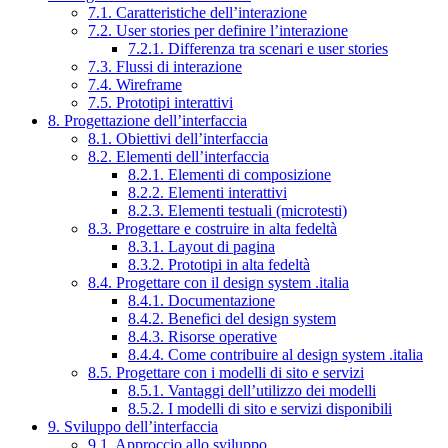
7.1. Caratteristiche dell’interazione
7.2. User stories per definire l’interazione
7.2.1. Differenza tra scenari e user stories
7.3. Flussi di interazione
7.4. Wireframe
7.5. Prototipi interattivi
8. Progettazione dell’interfaccia
8.1. Obiettivi dell’interfaccia
8.2. Elementi dell’interfaccia
8.2.1. Elementi di composizione
8.2.2. Elementi interattivi
8.2.3. Elementi testuali (microtesti)
8.3. Progettare e costruire in alta fedeltà
8.3.1. Layout di pagina
8.3.2. Prototipi in alta fedeltà
8.4. Progettare con il design system .italia
8.4.1. Documentazione
8.4.2. Benefici del design system
8.4.3. Risorse operative
8.4.4. Come contribuire al design system .italia
8.5. Progettare con i modelli di sito e servizi
8.5.1. Vantaggi dell’utilizzo dei modelli
8.5.2. I modelli di sito e servizi disponibili
9. Sviluppo dell’interfaccia
9.1. Approccio allo sviluppo