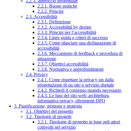
2.2. L’approccio progettuale
2.2.1. Buone pratiche
2.2.2. Principi
2.3. Accessibilità
2.3.1. Definizione
2.3.2. Accessibilità by design
2.3.3. Principi per l’accessibilità
2.3.4. Linee guida e criteri di successo
2.3.5. Come rilasciare una dichiarazione di
accessibilità
2.3.6. Meccanismo di feedback e procedura di
attuazione
2.3.7. Obiettivi accessibilità
2.3.8. Normativa e approfondimenti
2.4. Privacy
2.4.1. Come rispettare la privacy sin dalla
progettazione di un sito o servizio digitale
2.4.2. Richiedi il consenso quando necessario
2.4.3. Le basi del sito web: architettura,
informativa privacy, riferimenti DPO
3. Pianificazione, gestione e strategia
3.1. Obiettivi del progetto
3.2. Tipologie di progetti
3.2.1. Tipologie di progetto in base agli attori
coinvolti nel servizio