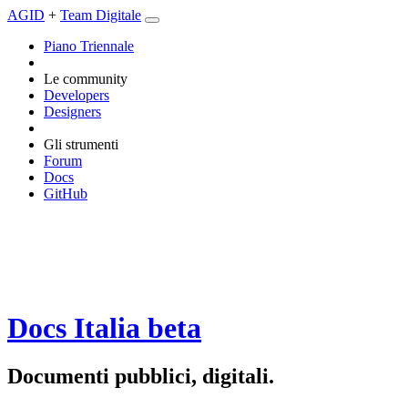
AGID
+
Team Digitale
Piano Triennale
Le community
Developers
Designers
Gli strumenti
Forum
Docs
GitHub
Docs Italia
beta
Documenti pubblici, digitali.