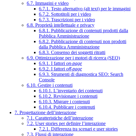
6.7. Immagini e video
6.7.1. Testo alternativo (alt text) per le immagini
6.7.2. Sottotitoli per i video
6.7.3. Trascrizioni per i video
6.8. Proprietà intellettuale e privacy
6.8.1. Pubblicazione di contenuti prodotti dalla
Pubblica Amministrazione
6.8.2. Pubblicazione di contenuti non prodotti
dalla Pubblica Amministrazione
6.8.3. Consenso dei soggetti ritratti
6.9. Ottimizzazione per i motori di ricerca (SEO)
6.9.1. I fattori
on-page
6.9.2. I fattori
off-page
6.9.3. Strumenti di diagnostica SEO: Search
Console
6.10. Gestire i contenuti
6.10.1. L’inventario dei contenuti
6.10.2. Revisionare i contenuti
6.10.3. Migrare i contenuti
6.10.4. Pubblicare i contenuti
7. Progettazione dell’interazione
7.1. Caratteristiche dell’interazione
7.2. User stories per definire l’interazione
7.2.1. Differenza tra scenari e user stories
7.3. Flussi di interazione