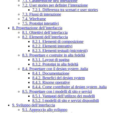
7.1. Caratteristiche dell’interazione
7.2. User stories per definire l’interazione
7.2.1. Differenza tra scenari e user stories
7.3. Flussi di interazione
7.4. Wireframe
7.5. Prototipi interattivi
8. Progettazione dell’interfaccia
8.1. Obiettivi dell’interfaccia
8.2. Elementi dell’interfaccia
8.2.1. Elementi di composizione
8.2.2. Elementi interattivi
8.2.3. Elementi testuali (microtesti)
8.3. Progettare e costruire in alta fedeltà
8.3.1. Layout di pagina
8.3.2. Prototipi in alta fedeltà
8.4. Progettare con il design system .italia
8.4.1. Documentazione
8.4.2. Benefici del design system
8.4.3. Risorse operative
8.4.4. Come contribuire al design system .italia
8.5. Progettare con i modelli di sito e servizi
8.5.1. Vantaggi dell’utilizzo dei modelli
8.5.2. I modelli di sito e servizi disponibili
9. Sviluppo dell’interfaccia
9.1. Approccio allo sviluppo