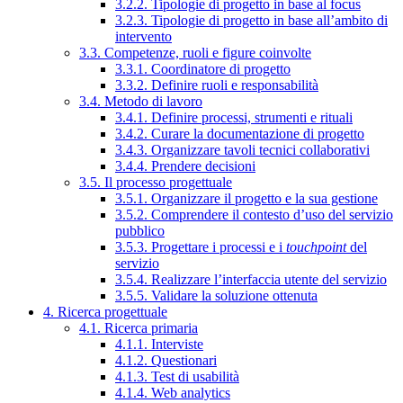
3.2.2. Tipologie di progetto in base al focus
3.2.3. Tipologie di progetto in base all’ambito di
intervento
3.3. Competenze, ruoli e figure coinvolte
3.3.1. Coordinatore di progetto
3.3.2. Definire ruoli e responsabilità
3.4. Metodo di lavoro
3.4.1. Definire processi, strumenti e rituali
3.4.2. Curare la documentazione di progetto
3.4.3. Organizzare tavoli tecnici collaborativi
3.4.4. Prendere decisioni
3.5. Il processo progettuale
3.5.1. Organizzare il progetto e la sua gestione
3.5.2. Comprendere il contesto d’uso del servizio
pubblico
3.5.3. Progettare i processi e i
touchpoint
del
servizio
3.5.4. Realizzare l’interfaccia utente del servizio
3.5.5. Validare la soluzione ottenuta
4. Ricerca progettuale
4.1. Ricerca primaria
4.1.1. Interviste
4.1.2. Questionari
4.1.3. Test di usabilità
4.1.4. Web analytics