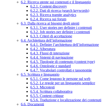
6.2. Ricerca utente sui contenuti e il linguaggio
6.2.1. Content discovery
6.2.2. Dati di ricerca (search keywords)
6.2.3. Ricerca tramite analytics
6.2.4. Ricerca sui forum
6.3. Dalla ricerca ai bisogni degli utenti
6.3.1. User stories per definire i contenuti
6.3.2. Job stories per definire i contenuti
6.3.3. Criteri di accettazione
6.4. Architettura dell’informazione
6.4.1. Definire l’architettura dell’informazione
6.4.2. Alberatura
6.4.3. Flussi di interazione
6.4.4. Sistemi di navigazione
6.4.5. Tipologie di contenuto (content type)
6.4.6. Ontologie e standard
6.4.7. Vocabolari controllati e tassonomie
6.5. Scrittura e linguaggio
6.5.1. Come leggono le persone sul web
6.5.2. Le regole per un linguaggio semplice
6.5.3. Microtesti
6.5.4. Scrittura collaborativa
6.5.5. Content critique
6.5.6. Traduzione e localizzazione dei contenuti
6.6. Documenti