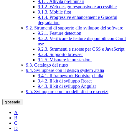
9.1.1. Attività preliminari
9.1.2. Web design responsivo e accessibile
9.1.3. Mobile first
9.1.4. Progressive enhancement e Graceful
degradation
9.2. Strumenti di supporto allo sviluppo del software
9.2.1. Feature detection
9.2.2. Verificare le feature disponibili con Can I
use
9.2.3. Strumenti e risorse per CSS e JavaScript
9.2.4. Supporto browser
9.2.5. Misurare le prestazioni
9.3. Catalogo del riuso
9.4. Sviluppare con il design system .italia
9.4.1. Il framework Bootstrap Italia
9.4.2. Il kit di sviluppo React
9.4.3. Il kit di sviluppo Angular
9.5. Sviluppare con i modelli di sito e servizi
glossario
A
B
C
D