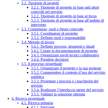
3.2. Tipologie di progetti
3.2.1. Tipologie di progetto in base agli attori
coinvolti nel servizio
3.2.2. Tipologie di progetto in base al focus
3.2.3. Tipologie di progetto in base all’ambito di
intervento
3.3. Competenze, ruoli e figure coinvolte
3.3.1. Coordinatore di progetto
3.3.2. Definire ruoli e responsabilità
3.4. Metodo di lavoro
3.4.1. Definire processi, strumenti e rituali
3.4.2. Curare la documentazione di progetto
3.4.3. Organizzare tavoli tecnici collaborativi
3.4.4. Prendere decisioni
3.5. Il processo progettuale
3.5.1. Organizzare il progetto e la sua gestione
3.5.2. Comprendere il contesto d’uso del servizio
pubblico
3.5.3. Progettare i processi e i
touchpoint
del
servizio
3.5.4. Realizzare l’interfaccia utente del servizio
3.5.5. Validare la soluzione ottenuta
4. Ricerca progettuale
4.1. Ricerca primaria
4.1.1. Interviste