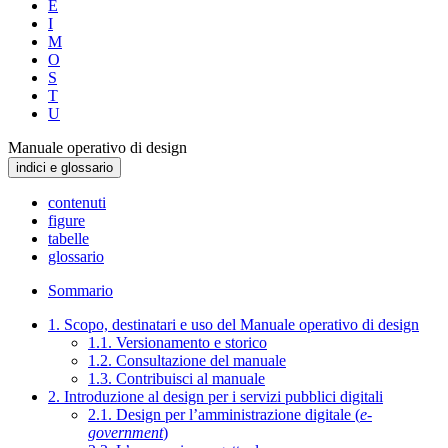
E
I
M
O
S
T
U
Manuale operativo di design
indici e glossario
contenuti
figure
tabelle
glossario
Sommario
1. Scopo, destinatari e uso del Manuale operativo di design
1.1. Versionamento e storico
1.2. Consultazione del manuale
1.3. Contribuisci al manuale
2. Introduzione al design per i servizi pubblici digitali
2.1. Design per l’amministrazione digitale (
e-
government
)