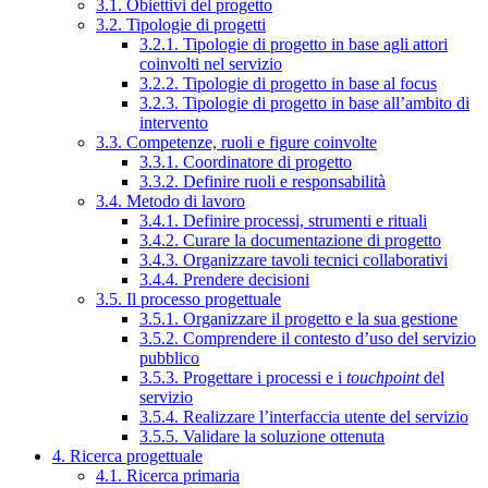
3.1. Obiettivi del progetto
3.2. Tipologie di progetti
3.2.1. Tipologie di progetto in base agli attori
coinvolti nel servizio
3.2.2. Tipologie di progetto in base al focus
3.2.3. Tipologie di progetto in base all’ambito di
intervento
3.3. Competenze, ruoli e figure coinvolte
3.3.1. Coordinatore di progetto
3.3.2. Definire ruoli e responsabilità
3.4. Metodo di lavoro
3.4.1. Definire processi, strumenti e rituali
3.4.2. Curare la documentazione di progetto
3.4.3. Organizzare tavoli tecnici collaborativi
3.4.4. Prendere decisioni
3.5. Il processo progettuale
3.5.1. Organizzare il progetto e la sua gestione
3.5.2. Comprendere il contesto d’uso del servizio
pubblico
3.5.3. Progettare i processi e i
touchpoint
del
servizio
3.5.4. Realizzare l’interfaccia utente del servizio
3.5.5. Validare la soluzione ottenuta
4. Ricerca progettuale
4.1. Ricerca primaria