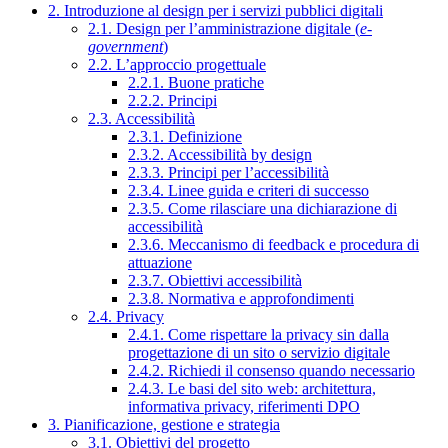
2. Introduzione al design per i servizi pubblici digitali
2.1. Design per l’amministrazione digitale (
e-
government
)
2.2. L’approccio progettuale
2.2.1. Buone pratiche
2.2.2. Principi
2.3. Accessibilità
2.3.1. Definizione
2.3.2. Accessibilità by design
2.3.3. Principi per l’accessibilità
2.3.4. Linee guida e criteri di successo
2.3.5. Come rilasciare una dichiarazione di
accessibilità
2.3.6. Meccanismo di feedback e procedura di
attuazione
2.3.7. Obiettivi accessibilità
2.3.8. Normativa e approfondimenti
2.4. Privacy
2.4.1. Come rispettare la privacy sin dalla
progettazione di un sito o servizio digitale
2.4.2. Richiedi il consenso quando necessario
2.4.3. Le basi del sito web: architettura,
informativa privacy, riferimenti DPO
3. Pianificazione, gestione e strategia
3.1. Obiettivi del progetto