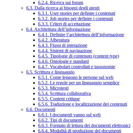
6.2.4. Ricerca sui forum
6.3. Dalla ricerca ai bisogni degli utenti
6.3.1. User stories per definire i contenuti
6.3.2. Job stories per definire i contenuti
6.3.3. Criteri di accettazione
6.4. Architettura dell’informazione
6.4.1. Definire l’architettura dell’informazione
6.4.2. Alberatura
6.4.3. Flussi di interazione
6.4.4. Sistemi di navigazione
6.4.5. Tipologie di contenuto (content type)
6.4.6. Ontologie e standard
6.4.7. Vocabolari controllati e tassonomie
6.5. Scrittura e linguaggio
6.5.1. Come leggono le persone sul web
6.5.2. Le regole per un linguaggio semplice
6.5.3. Microtesti
6.5.4. Scrittura collaborativa
6.5.5. Content critique
6.5.6. Traduzione e localizzazione dei contenuti
6.6. Documenti
6.6.1. I documenti vanno sul web
6.6.2. Tipi di documenti
6.6.3. Formato di lettura dei documenti elettronici
6.6.4. Modalità di produzione dei documenti