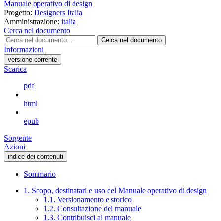
Manuale operativo di design
Progetto:
Designers Italia
Amministrazione:
italia
Cerca nel documento
Cerca nel documento
Informazioni
versione-corrente
Scarica
pdf
html
epub
Sorgente
Azioni
indice dei contenuti
Sommario
1. Scopo, destinatari e uso del Manuale operativo di design
1.1. Versionamento e storico
1.2. Consultazione del manuale
1.3. Contribuisci al manuale