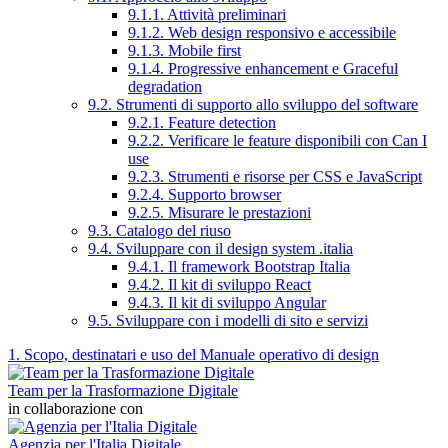
9.1.1. Attività preliminari
9.1.2. Web design responsivo e accessibile
9.1.3. Mobile first
9.1.4. Progressive enhancement e Graceful
degradation
9.2. Strumenti di supporto allo sviluppo del software
9.2.1. Feature detection
9.2.2. Verificare le feature disponibili con Can I
use
9.2.3. Strumenti e risorse per CSS e JavaScript
9.2.4. Supporto browser
9.2.5. Misurare le prestazioni
9.3. Catalogo del riuso
9.4. Sviluppare con il design system .italia
9.4.1. Il framework Bootstrap Italia
9.4.2. Il kit di sviluppo React
9.4.3. Il kit di sviluppo Angular
9.5. Sviluppare con i modelli di sito e servizi
1. Scopo, destinatari e uso del Manuale operativo di design
Team per la Trasformazione Digitale
in collaborazione con
Agenzia per l'Italia Digitale