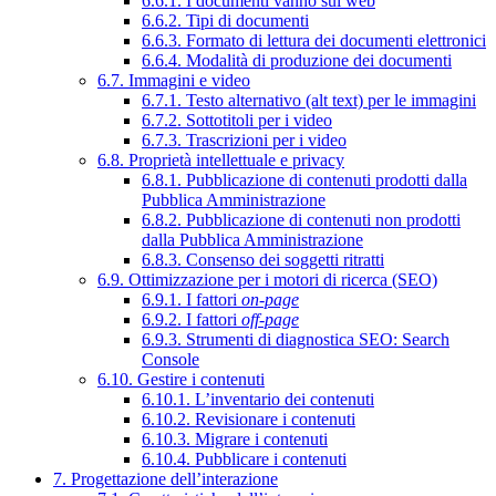
6.6.1. I documenti vanno sul web
6.6.2. Tipi di documenti
6.6.3. Formato di lettura dei documenti elettronici
6.6.4. Modalità di produzione dei documenti
6.7. Immagini e video
6.7.1. Testo alternativo (alt text) per le immagini
6.7.2. Sottotitoli per i video
6.7.3. Trascrizioni per i video
6.8. Proprietà intellettuale e privacy
6.8.1. Pubblicazione di contenuti prodotti dalla
Pubblica Amministrazione
6.8.2. Pubblicazione di contenuti non prodotti
dalla Pubblica Amministrazione
6.8.3. Consenso dei soggetti ritratti
6.9. Ottimizzazione per i motori di ricerca (SEO)
6.9.1. I fattori
on-page
6.9.2. I fattori
off-page
6.9.3. Strumenti di diagnostica SEO: Search
Console
6.10. Gestire i contenuti
6.10.1. L’inventario dei contenuti
6.10.2. Revisionare i contenuti
6.10.3. Migrare i contenuti
6.10.4. Pubblicare i contenuti
7. Progettazione dell’interazione