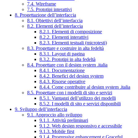
7.4. Wireframe
7.5. Prototipi interattivi
8. Progettazione dell’interfaccia
8.1. Obiettivi dell’interfaccia
8.2. Elementi dell’interfaccia
8.2.1. Elementi di composizione
8.2.2. Elementi interattivi
8.2.3. Elementi testuali (microtesti)
8.3. Progettare e costruire in alta fedeltà
8.3.1. Layout di pagina
8.3.2. Prototipi in alta fedeltà
8.4. Progettare con il design system .italia
8.4.1. Documentazione
8.4.2. Benefici del design system
8.4.3. Risorse operative
8.4.4. Come contribuire al design system .italia
8.5. Progettare con i modelli di sito e servizi
8.5.1. Vantaggi dell’utilizzo dei modelli
8.5.2. I modelli di sito e servizi disponibili
9. Sviluppo dell’interfaccia
9.1. Approccio allo sviluppo
9.1.1. Attività preliminari
9.1.2. Web design responsivo e accessibile
9.1.3. Mobile first
9.1.4. Progressive enhancement e Graceful