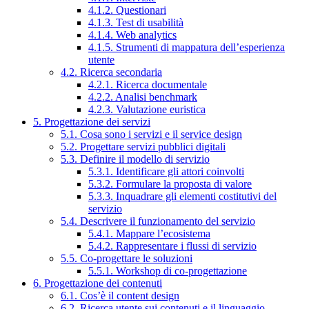
4.1.2. Questionari
4.1.3. Test di usabilità
4.1.4. Web analytics
4.1.5. Strumenti di mappatura dell’esperienza
utente
4.2. Ricerca secondaria
4.2.1. Ricerca documentale
4.2.2. Analisi benchmark
4.2.3. Valutazione euristica
5. Progettazione dei servizi
5.1. Cosa sono i servizi e il service design
5.2. Progettare servizi pubblici digitali
5.3. Definire il modello di servizio
5.3.1. Identificare gli attori coinvolti
5.3.2. Formulare la proposta di valore
5.3.3. Inquadrare gli elementi costitutivi del
servizio
5.4. Descrivere il funzionamento del servizio
5.4.1. Mappare l’ecosistema
5.4.2. Rappresentare i flussi di servizio
5.5. Co-progettare le soluzioni
5.5.1. Workshop di co-progettazione
6. Progettazione dei contenuti
6.1. Cos’è il content design
6.2. Ricerca utente sui contenuti e il linguaggio