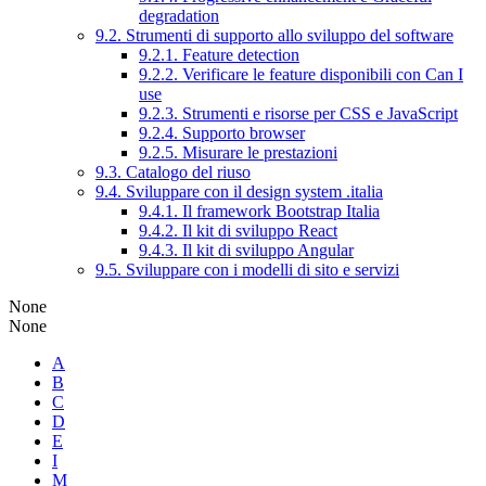
degradation
9.2. Strumenti di supporto allo sviluppo del software
9.2.1. Feature detection
9.2.2. Verificare le feature disponibili con Can I
use
9.2.3. Strumenti e risorse per CSS e JavaScript
9.2.4. Supporto browser
9.2.5. Misurare le prestazioni
9.3. Catalogo del riuso
9.4. Sviluppare con il design system .italia
9.4.1. Il framework Bootstrap Italia
9.4.2. Il kit di sviluppo React
9.4.3. Il kit di sviluppo Angular
9.5. Sviluppare con i modelli di sito e servizi
None
None
A
B
C
D
E
I
M