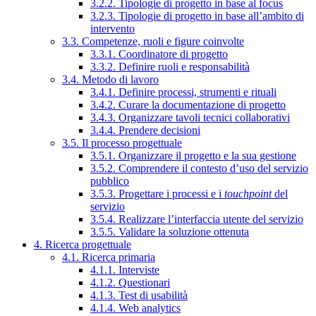
3.2.2. Tipologie di progetto in base al focus
3.2.3. Tipologie di progetto in base all’ambito di
intervento
3.3. Competenze, ruoli e figure coinvolte
3.3.1. Coordinatore di progetto
3.3.2. Definire ruoli e responsabilità
3.4. Metodo di lavoro
3.4.1. Definire processi, strumenti e rituali
3.4.2. Curare la documentazione di progetto
3.4.3. Organizzare tavoli tecnici collaborativi
3.4.4. Prendere decisioni
3.5. Il processo progettuale
3.5.1. Organizzare il progetto e la sua gestione
3.5.2. Comprendere il contesto d’uso del servizio
pubblico
3.5.3. Progettare i processi e i
touchpoint
del
servizio
3.5.4. Realizzare l’interfaccia utente del servizio
3.5.5. Validare la soluzione ottenuta
4. Ricerca progettuale
4.1. Ricerca primaria
4.1.1. Interviste
4.1.2. Questionari
4.1.3. Test di usabilità
4.1.4. Web analytics