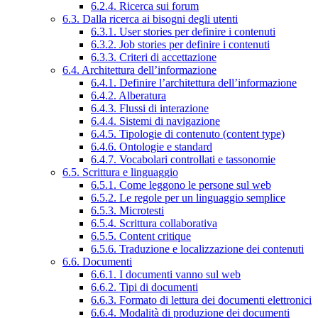
6.2.4. Ricerca sui forum
6.3. Dalla ricerca ai bisogni degli utenti
6.3.1. User stories per definire i contenuti
6.3.2. Job stories per definire i contenuti
6.3.3. Criteri di accettazione
6.4. Architettura dell’informazione
6.4.1. Definire l’architettura dell’informazione
6.4.2. Alberatura
6.4.3. Flussi di interazione
6.4.4. Sistemi di navigazione
6.4.5. Tipologie di contenuto (content type)
6.4.6. Ontologie e standard
6.4.7. Vocabolari controllati e tassonomie
6.5. Scrittura e linguaggio
6.5.1. Come leggono le persone sul web
6.5.2. Le regole per un linguaggio semplice
6.5.3. Microtesti
6.5.4. Scrittura collaborativa
6.5.5. Content critique
6.5.6. Traduzione e localizzazione dei contenuti
6.6. Documenti
6.6.1. I documenti vanno sul web
6.6.2. Tipi di documenti
6.6.3. Formato di lettura dei documenti elettronici
6.6.4. Modalità di produzione dei documenti