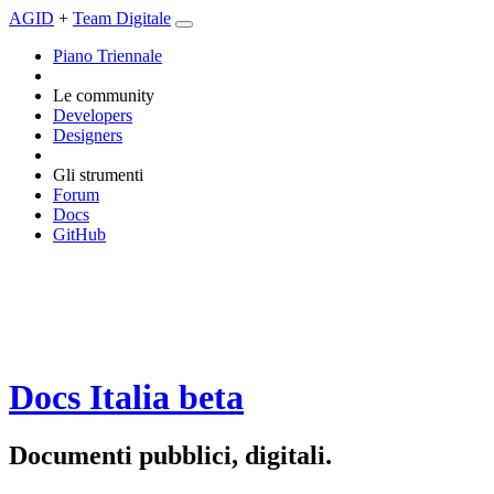
AGID
+
Team Digitale
Piano Triennale
Le community
Developers
Designers
Gli strumenti
Forum
Docs
GitHub
Docs Italia
beta
Documenti pubblici, digitali.