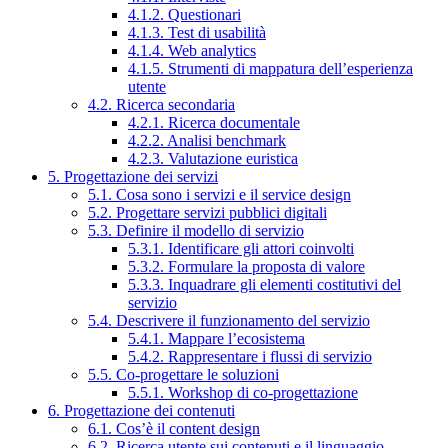
4.1.2. Questionari
4.1.3. Test di usabilità
4.1.4. Web analytics
4.1.5. Strumenti di mappatura dell’esperienza
utente
4.2. Ricerca secondaria
4.2.1. Ricerca documentale
4.2.2. Analisi benchmark
4.2.3. Valutazione euristica
5. Progettazione dei servizi
5.1. Cosa sono i servizi e il service design
5.2. Progettare servizi pubblici digitali
5.3. Definire il modello di servizio
5.3.1. Identificare gli attori coinvolti
5.3.2. Formulare la proposta di valore
5.3.3. Inquadrare gli elementi costitutivi del
servizio
5.4. Descrivere il funzionamento del servizio
5.4.1. Mappare l’ecosistema
5.4.2. Rappresentare i flussi di servizio
5.5. Co-progettare le soluzioni
5.5.1. Workshop di co-progettazione
6. Progettazione dei contenuti
6.1. Cos’è il content design
6.2. Ricerca utente sui contenuti e il linguaggio