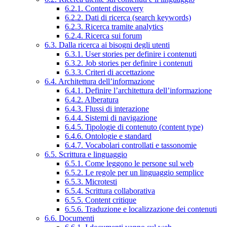
6.2.1. Content discovery
6.2.2. Dati di ricerca (search keywords)
6.2.3. Ricerca tramite analytics
6.2.4. Ricerca sui forum
6.3. Dalla ricerca ai bisogni degli utenti
6.3.1. User stories per definire i contenuti
6.3.2. Job stories per definire i contenuti
6.3.3. Criteri di accettazione
6.4. Architettura dell’informazione
6.4.1. Definire l’architettura dell’informazione
6.4.2. Alberatura
6.4.3. Flussi di interazione
6.4.4. Sistemi di navigazione
6.4.5. Tipologie di contenuto (content type)
6.4.6. Ontologie e standard
6.4.7. Vocabolari controllati e tassonomie
6.5. Scrittura e linguaggio
6.5.1. Come leggono le persone sul web
6.5.2. Le regole per un linguaggio semplice
6.5.3. Microtesti
6.5.4. Scrittura collaborativa
6.5.5. Content critique
6.5.6. Traduzione e localizzazione dei contenuti
6.6. Documenti