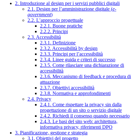
2. Introduzione al design per i servizi pubblici digitali
2.1. Design per l’amministrazione digitale (
e-
government
)
2.2. L’approccio progettuale
2.2.1. Buone pratiche
2.2.2. Principi
2.3. Accessibilità
2.3.1. Definizione
2.3.2. Accessibilità by design
2.3.3. Principi per l’accessibilità
2.3.4. Linee guida e criteri di successo
2.3.5. Come rilasciare una dichiarazione di
accessibilità
2.3.6. Meccanismo di feedback e procedura di
attuazione
2.3.7. Obiettivi accessibilità
2.3.8. Normativa e approfondimenti
2.4. Privacy
2.4.1. Come rispettare la privacy sin dalla
progettazione di un sito o servizio digitale
2.4.2. Richiedi il consenso quando necessario
2.4.3. Le basi del sito web: architettura,
informativa privacy, riferimenti DPO
3. Pianificazione, gestione e strategia
3.1. Obiettivi del progetto