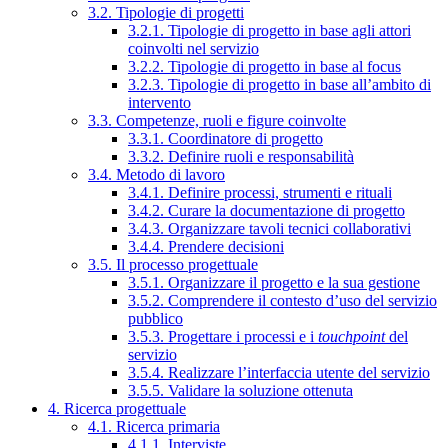
3.2. Tipologie di progetti
3.2.1. Tipologie di progetto in base agli attori
coinvolti nel servizio
3.2.2. Tipologie di progetto in base al focus
3.2.3. Tipologie di progetto in base all’ambito di
intervento
3.3. Competenze, ruoli e figure coinvolte
3.3.1. Coordinatore di progetto
3.3.2. Definire ruoli e responsabilità
3.4. Metodo di lavoro
3.4.1. Definire processi, strumenti e rituali
3.4.2. Curare la documentazione di progetto
3.4.3. Organizzare tavoli tecnici collaborativi
3.4.4. Prendere decisioni
3.5. Il processo progettuale
3.5.1. Organizzare il progetto e la sua gestione
3.5.2. Comprendere il contesto d’uso del servizio
pubblico
3.5.3. Progettare i processi e i
touchpoint
del
servizio
3.5.4. Realizzare l’interfaccia utente del servizio
3.5.5. Validare la soluzione ottenuta
4. Ricerca progettuale
4.1. Ricerca primaria
4.1.1. Interviste