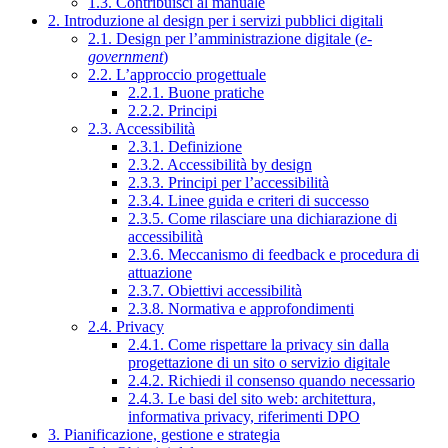
1.3. Contribuisci al manuale
2. Introduzione al design per i servizi pubblici digitali
2.1. Design per l’amministrazione digitale (
e-
government
)
2.2. L’approccio progettuale
2.2.1. Buone pratiche
2.2.2. Principi
2.3. Accessibilità
2.3.1. Definizione
2.3.2. Accessibilità by design
2.3.3. Principi per l’accessibilità
2.3.4. Linee guida e criteri di successo
2.3.5. Come rilasciare una dichiarazione di
accessibilità
2.3.6. Meccanismo di feedback e procedura di
attuazione
2.3.7. Obiettivi accessibilità
2.3.8. Normativa e approfondimenti
2.4. Privacy
2.4.1. Come rispettare la privacy sin dalla
progettazione di un sito o servizio digitale
2.4.2. Richiedi il consenso quando necessario
2.4.3. Le basi del sito web: architettura,
informativa privacy, riferimenti DPO
3. Pianificazione, gestione e strategia