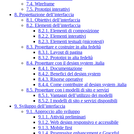
7.4. Wireframe
7.5. Prototipi interattivi
8. Progettazione dell’interfaccia
8.1. Obiettivi dell’interfaccia
8.2. Elementi dell’interfaccia
8.2.1. Elementi di composizione
8.2.2. Elementi interattivi
8.2.3. Elementi testuali (microtesti)
8.3. Progettare e costruire in alta fedeltà
8.3.1. Layout di pagina
8.3.2. Prototipi in alta fedeltà
8.4. Progettare con il design system .italia
8.4.1. Documentazione
8.4.2. Benefici del design system
8.4.3. Risorse operative
8.4.4. Come contribuire al design system .italia
8.5. Progettare con i modelli di sito e servizi
8.5.1. Vantaggi dell’utilizzo dei modelli
8.5.2. I modelli di sito e servizi disponibili
9. Sviluppo dell’interfaccia
9.1. Approccio allo sviluppo
9.1.1. Attività preliminari
9.1.2. Web design responsivo e accessibile
9.1.3. Mobile first
9.1.4. Progressive enhancement e Graceful