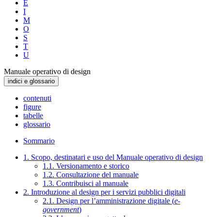
E
I
M
O
S
T
U
Manuale operativo di design
indici e glossario
contenuti
figure
tabelle
glossario
Sommario
1. Scopo, destinatari e uso del Manuale operativo di design
1.1. Versionamento e storico
1.2. Consultazione del manuale
1.3. Contribuisci al manuale
2. Introduzione al design per i servizi pubblici digitali
2.1. Design per l’amministrazione digitale (
e-
government
)