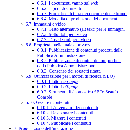
6.6.1. I documenti vanno sul web
6.6.2. Tipi di documenti
6.6.3. Formato di lettura dei documenti elettronici
6.6.4. Modalità di produzione dei documenti
6.7. Immagini e video
6.7.1. Testo alternativo (alt text) per le immagini
6.7.2. Sottotitoli per i video
6.7.3. Trascrizioni per i video
6.8. Proprietà intellettuale e privacy
6.8.1. Pubblicazione di contenuti prodotti dalla
Pubblica Amministrazione
6.8.2. Pubblicazione di contenuti non prodotti
dalla Pubblica Amministrazione
6.8.3. Consenso dei soggetti ritratti
6.9. Ottimizzazione per i motori di ricerca (SEO)
6.9.1. I fattori
on-page
6.9.2. I fattori
off-page
6.9.3. Strumenti di diagnostica SEO: Search
Console
6.10. Gestire i contenuti
6.10.1. L’inventario dei contenuti
6.10.2. Revisionare i contenuti
6.10.3. Migrare i contenuti
6.10.4. Pubblicare i contenuti
7. Progettazione dell’interazione