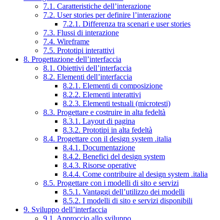
7.1. Caratteristiche dell’interazione
7.2. User stories per definire l’interazione
7.2.1. Differenza tra scenari e user stories
7.3. Flussi di interazione
7.4. Wireframe
7.5. Prototipi interattivi
8. Progettazione dell’interfaccia
8.1. Obiettivi dell’interfaccia
8.2. Elementi dell’interfaccia
8.2.1. Elementi di composizione
8.2.2. Elementi interattivi
8.2.3. Elementi testuali (microtesti)
8.3. Progettare e costruire in alta fedeltà
8.3.1. Layout di pagina
8.3.2. Prototipi in alta fedeltà
8.4. Progettare con il design system .italia
8.4.1. Documentazione
8.4.2. Benefici del design system
8.4.3. Risorse operative
8.4.4. Come contribuire al design system .italia
8.5. Progettare con i modelli di sito e servizi
8.5.1. Vantaggi dell’utilizzo dei modelli
8.5.2. I modelli di sito e servizi disponibili
9. Sviluppo dell’interfaccia
9.1. Approccio allo sviluppo