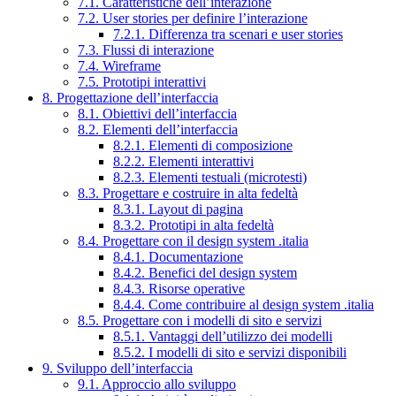
7.1. Caratteristiche dell’interazione
7.2. User stories per definire l’interazione
7.2.1. Differenza tra scenari e user stories
7.3. Flussi di interazione
7.4. Wireframe
7.5. Prototipi interattivi
8. Progettazione dell’interfaccia
8.1. Obiettivi dell’interfaccia
8.2. Elementi dell’interfaccia
8.2.1. Elementi di composizione
8.2.2. Elementi interattivi
8.2.3. Elementi testuali (microtesti)
8.3. Progettare e costruire in alta fedeltà
8.3.1. Layout di pagina
8.3.2. Prototipi in alta fedeltà
8.4. Progettare con il design system .italia
8.4.1. Documentazione
8.4.2. Benefici del design system
8.4.3. Risorse operative
8.4.4. Come contribuire al design system .italia
8.5. Progettare con i modelli di sito e servizi
8.5.1. Vantaggi dell’utilizzo dei modelli
8.5.2. I modelli di sito e servizi disponibili
9. Sviluppo dell’interfaccia
9.1. Approccio allo sviluppo