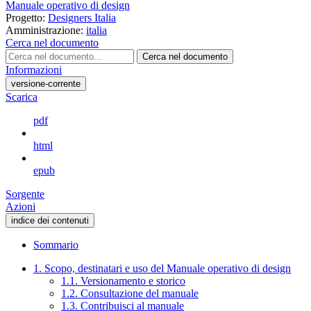
Manuale operativo di design
Progetto:
Designers Italia
Amministrazione:
italia
Cerca nel documento
Cerca nel documento
Informazioni
versione-corrente
Scarica
pdf
html
epub
Sorgente
Azioni
indice dei contenuti
Sommario
1. Scopo, destinatari e uso del Manuale operativo di design
1.1. Versionamento e storico
1.2. Consultazione del manuale
1.3. Contribuisci al manuale