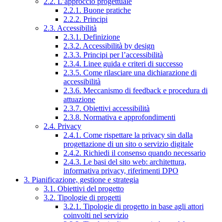
2.2. L’approccio progettuale
2.2.1. Buone pratiche
2.2.2. Principi
2.3. Accessibilità
2.3.1. Definizione
2.3.2. Accessibilità by design
2.3.3. Principi per l’accessibilità
2.3.4. Linee guida e criteri di successo
2.3.5. Come rilasciare una dichiarazione di
accessibilità
2.3.6. Meccanismo di feedback e procedura di
attuazione
2.3.7. Obiettivi accessibilità
2.3.8. Normativa e approfondimenti
2.4. Privacy
2.4.1. Come rispettare la privacy sin dalla
progettazione di un sito o servizio digitale
2.4.2. Richiedi il consenso quando necessario
2.4.3. Le basi del sito web: architettura,
informativa privacy, riferimenti DPO
3. Pianificazione, gestione e strategia
3.1. Obiettivi del progetto
3.2. Tipologie di progetti
3.2.1. Tipologie di progetto in base agli attori
coinvolti nel servizio