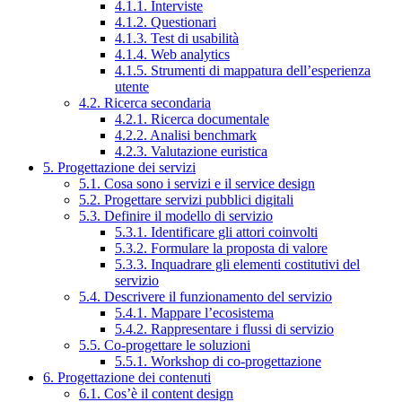
4.1.1. Interviste
4.1.2. Questionari
4.1.3. Test di usabilità
4.1.4. Web analytics
4.1.5. Strumenti di mappatura dell’esperienza
utente
4.2. Ricerca secondaria
4.2.1. Ricerca documentale
4.2.2. Analisi benchmark
4.2.3. Valutazione euristica
5. Progettazione dei servizi
5.1. Cosa sono i servizi e il service design
5.2. Progettare servizi pubblici digitali
5.3. Definire il modello di servizio
5.3.1. Identificare gli attori coinvolti
5.3.2. Formulare la proposta di valore
5.3.3. Inquadrare gli elementi costitutivi del
servizio
5.4. Descrivere il funzionamento del servizio
5.4.1. Mappare l’ecosistema
5.4.2. Rappresentare i flussi di servizio
5.5. Co-progettare le soluzioni
5.5.1. Workshop di co-progettazione
6. Progettazione dei contenuti
6.1. Cos’è il content design