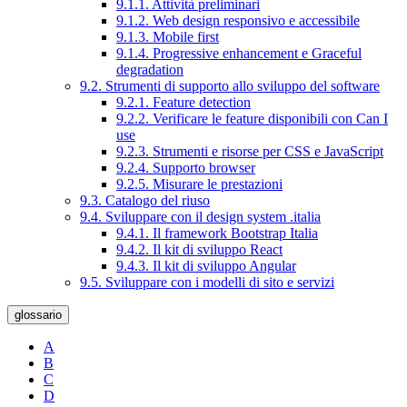
9.1.1. Attività preliminari
9.1.2. Web design responsivo e accessibile
9.1.3. Mobile first
9.1.4. Progressive enhancement e Graceful
degradation
9.2. Strumenti di supporto allo sviluppo del software
9.2.1. Feature detection
9.2.2. Verificare le feature disponibili con Can I
use
9.2.3. Strumenti e risorse per CSS e JavaScript
9.2.4. Supporto browser
9.2.5. Misurare le prestazioni
9.3. Catalogo del riuso
9.4. Sviluppare con il design system .italia
9.4.1. Il framework Bootstrap Italia
9.4.2. Il kit di sviluppo React
9.4.3. Il kit di sviluppo Angular
9.5. Sviluppare con i modelli di sito e servizi
glossario
A
B
C
D