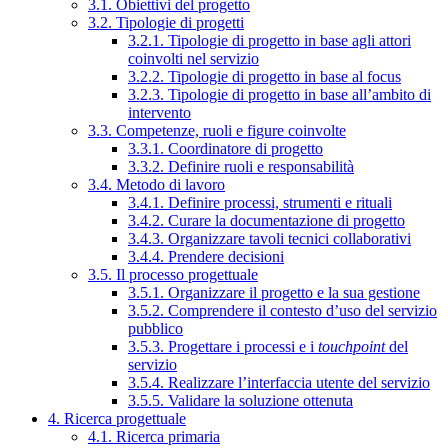
3.1. Obiettivi del progetto
3.2. Tipologie di progetti
3.2.1. Tipologie di progetto in base agli attori
coinvolti nel servizio
3.2.2. Tipologie di progetto in base al focus
3.2.3. Tipologie di progetto in base all’ambito di
intervento
3.3. Competenze, ruoli e figure coinvolte
3.3.1. Coordinatore di progetto
3.3.2. Definire ruoli e responsabilità
3.4. Metodo di lavoro
3.4.1. Definire processi, strumenti e rituali
3.4.2. Curare la documentazione di progetto
3.4.3. Organizzare tavoli tecnici collaborativi
3.4.4. Prendere decisioni
3.5. Il processo progettuale
3.5.1. Organizzare il progetto e la sua gestione
3.5.2. Comprendere il contesto d’uso del servizio
pubblico
3.5.3. Progettare i processi e i
touchpoint
del
servizio
3.5.4. Realizzare l’interfaccia utente del servizio
3.5.5. Validare la soluzione ottenuta
4. Ricerca progettuale
4.1. Ricerca primaria