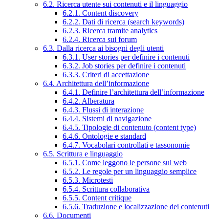
6.2. Ricerca utente sui contenuti e il linguaggio
6.2.1. Content discovery
6.2.2. Dati di ricerca (search keywords)
6.2.3. Ricerca tramite analytics
6.2.4. Ricerca sui forum
6.3. Dalla ricerca ai bisogni degli utenti
6.3.1. User stories per definire i contenuti
6.3.2. Job stories per definire i contenuti
6.3.3. Criteri di accettazione
6.4. Architettura dell’informazione
6.4.1. Definire l’architettura dell’informazione
6.4.2. Alberatura
6.4.3. Flussi di interazione
6.4.4. Sistemi di navigazione
6.4.5. Tipologie di contenuto (content type)
6.4.6. Ontologie e standard
6.4.7. Vocabolari controllati e tassonomie
6.5. Scrittura e linguaggio
6.5.1. Come leggono le persone sul web
6.5.2. Le regole per un linguaggio semplice
6.5.3. Microtesti
6.5.4. Scrittura collaborativa
6.5.5. Content critique
6.5.6. Traduzione e localizzazione dei contenuti
6.6. Documenti