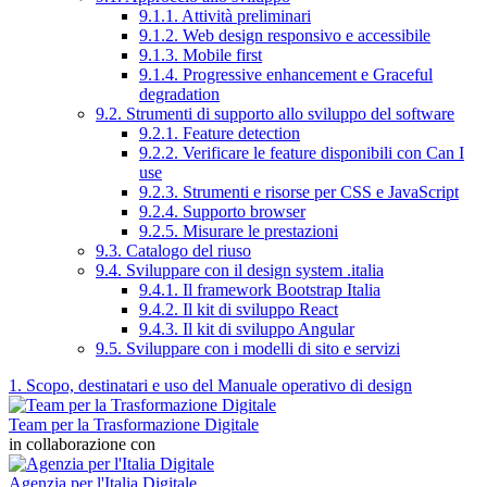
9.1.1. Attività preliminari
9.1.2. Web design responsivo e accessibile
9.1.3. Mobile first
9.1.4. Progressive enhancement e Graceful
degradation
9.2. Strumenti di supporto allo sviluppo del software
9.2.1. Feature detection
9.2.2. Verificare le feature disponibili con Can I
use
9.2.3. Strumenti e risorse per CSS e JavaScript
9.2.4. Supporto browser
9.2.5. Misurare le prestazioni
9.3. Catalogo del riuso
9.4. Sviluppare con il design system .italia
9.4.1. Il framework Bootstrap Italia
9.4.2. Il kit di sviluppo React
9.4.3. Il kit di sviluppo Angular
9.5. Sviluppare con i modelli di sito e servizi
1. Scopo, destinatari e uso del Manuale operativo di design
Team per la Trasformazione Digitale
in collaborazione con
Agenzia per l'Italia Digitale