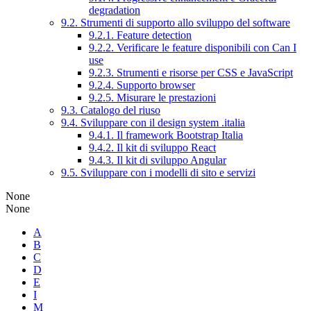
degradation
9.2. Strumenti di supporto allo sviluppo del software
9.2.1. Feature detection
9.2.2. Verificare le feature disponibili con Can I
use
9.2.3. Strumenti e risorse per CSS e JavaScript
9.2.4. Supporto browser
9.2.5. Misurare le prestazioni
9.3. Catalogo del riuso
9.4. Sviluppare con il design system .italia
9.4.1. Il framework Bootstrap Italia
9.4.2. Il kit di sviluppo React
9.4.3. Il kit di sviluppo Angular
9.5. Sviluppare con i modelli di sito e servizi
None
None
A
B
C
D
E
I
M