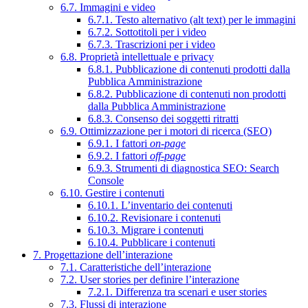
6.7. Immagini e video
6.7.1. Testo alternativo (alt text) per le immagini
6.7.2. Sottotitoli per i video
6.7.3. Trascrizioni per i video
6.8. Proprietà intellettuale e privacy
6.8.1. Pubblicazione di contenuti prodotti dalla
Pubblica Amministrazione
6.8.2. Pubblicazione di contenuti non prodotti
dalla Pubblica Amministrazione
6.8.3. Consenso dei soggetti ritratti
6.9. Ottimizzazione per i motori di ricerca (SEO)
6.9.1. I fattori
on-page
6.9.2. I fattori
off-page
6.9.3. Strumenti di diagnostica SEO: Search
Console
6.10. Gestire i contenuti
6.10.1. L’inventario dei contenuti
6.10.2. Revisionare i contenuti
6.10.3. Migrare i contenuti
6.10.4. Pubblicare i contenuti
7. Progettazione dell’interazione
7.1. Caratteristiche dell’interazione
7.2. User stories per definire l’interazione
7.2.1. Differenza tra scenari e user stories
7.3. Flussi di interazione