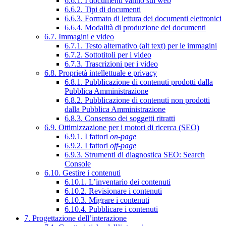
6.6.1. I documenti vanno sul web
6.6.2. Tipi di documenti
6.6.3. Formato di lettura dei documenti elettronici
6.6.4. Modalità di produzione dei documenti
6.7. Immagini e video
6.7.1. Testo alternativo (alt text) per le immagini
6.7.2. Sottotitoli per i video
6.7.3. Trascrizioni per i video
6.8. Proprietà intellettuale e privacy
6.8.1. Pubblicazione di contenuti prodotti dalla
Pubblica Amministrazione
6.8.2. Pubblicazione di contenuti non prodotti
dalla Pubblica Amministrazione
6.8.3. Consenso dei soggetti ritratti
6.9. Ottimizzazione per i motori di ricerca (SEO)
6.9.1. I fattori
on-page
6.9.2. I fattori
off-page
6.9.3. Strumenti di diagnostica SEO: Search
Console
6.10. Gestire i contenuti
6.10.1. L’inventario dei contenuti
6.10.2. Revisionare i contenuti
6.10.3. Migrare i contenuti
6.10.4. Pubblicare i contenuti
7. Progettazione dell’interazione