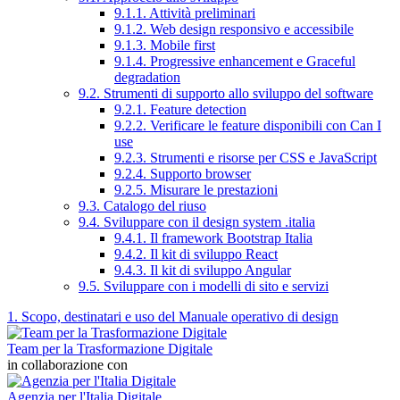
9.1.1. Attività preliminari
9.1.2. Web design responsivo e accessibile
9.1.3. Mobile first
9.1.4. Progressive enhancement e Graceful
degradation
9.2. Strumenti di supporto allo sviluppo del software
9.2.1. Feature detection
9.2.2. Verificare le feature disponibili con Can I
use
9.2.3. Strumenti e risorse per CSS e JavaScript
9.2.4. Supporto browser
9.2.5. Misurare le prestazioni
9.3. Catalogo del riuso
9.4. Sviluppare con il design system .italia
9.4.1. Il framework Bootstrap Italia
9.4.2. Il kit di sviluppo React
9.4.3. Il kit di sviluppo Angular
9.5. Sviluppare con i modelli di sito e servizi
1. Scopo, destinatari e uso del Manuale operativo di design
Team per la Trasformazione Digitale
in collaborazione con
Agenzia per l'Italia Digitale