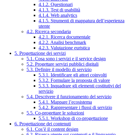
4.1.2. Questionari
4.1.3. Test di usabilità
4.1.4. Web analytics
4.1.5. Strumenti di mappatura dell’esperienza
utente
4.2. Ricerca secondaria
4.2.1. Ricerca documentale
4.2.2. Analisi benchmark
4.2.3. Valutazione euristica
5. Progettazione dei servizi
5.1. Cosa sono i servizi e il service design
5.2. Progettare servizi pubblici digitali
5.3. Definire il modello di servizio
5.3.1. Identificare gli attori coinvolti
5.3.2. Formulare la proposta di valore
5.3.3. Inquadrare gli elementi costitutivi del
servizio
5.4. Descrivere il funzionamento del servizio
5.4.1. Mappare l’ecosistema
5.4.2. Rappresentare i flussi di servizio
5.5. Co-progettare le soluzioni
5.5.1. Workshop di co-progettazione
6. Progettazione dei contenuti
6.1. Cos’è il content design
6.2. Ricerca utente sui contenuti e il linguaggio