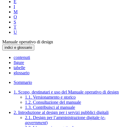
E
I
M
O
S
T
U
Manuale operativo di design
indici e glossario
contenuti
figure
tabelle
glossario
Sommario
1. Scopo, destinatari e uso del Manuale operativo di design
1.1. Versionamento e storico
1.2. Consultazione del manuale
1.3. Contribuisci al manuale
2. Introduzione al design per i servizi pubblici digitali
2.1. Design per l’amministrazione digitale (
e-
government
)