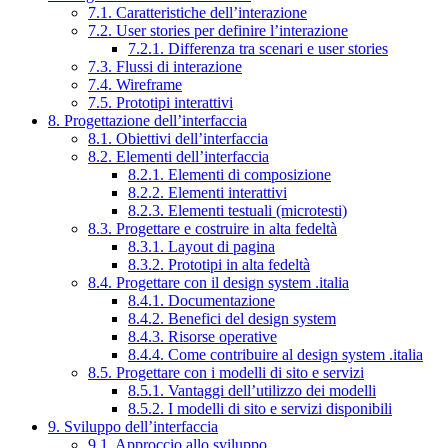
7.1. Caratteristiche dell’interazione
7.2. User stories per definire l’interazione
7.2.1. Differenza tra scenari e user stories
7.3. Flussi di interazione
7.4. Wireframe
7.5. Prototipi interattivi
8. Progettazione dell’interfaccia
8.1. Obiettivi dell’interfaccia
8.2. Elementi dell’interfaccia
8.2.1. Elementi di composizione
8.2.2. Elementi interattivi
8.2.3. Elementi testuali (microtesti)
8.3. Progettare e costruire in alta fedeltà
8.3.1. Layout di pagina
8.3.2. Prototipi in alta fedeltà
8.4. Progettare con il design system .italia
8.4.1. Documentazione
8.4.2. Benefici del design system
8.4.3. Risorse operative
8.4.4. Come contribuire al design system .italia
8.5. Progettare con i modelli di sito e servizi
8.5.1. Vantaggi dell’utilizzo dei modelli
8.5.2. I modelli di sito e servizi disponibili
9. Sviluppo dell’interfaccia
9.1. Approccio allo sviluppo