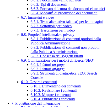
6.6.1. I documenti vanno sul web
6.6.2. Tipi di documenti
6.6.3. Formato di lettura dei documenti elettronici
6.6.4. Modalità di produzione dei documenti
6.7. Immagini e video
6.7.1. Testo alternativo (alt text) per le immagini
6.7.2. Sottotitoli per i video
6.7.3. Trascrizioni per i video
6.8. Proprietà intellettuale e privacy
6.8.1. Pubblicazione di contenuti prodotti dalla
Pubblica Amministrazione
6.8.2. Pubblicazione di contenuti non prodotti
dalla Pubblica Amministrazione
6.8.3. Consenso dei soggetti ritratti
6.9. Ottimizzazione per i motori di ricerca (SEO)
6.9.1. I fattori
on-page
6.9.2. I fattori
off-page
6.9.3. Strumenti di diagnostica SEO: Search
Console
6.10. Gestire i contenuti
6.10.1. L’inventario dei contenuti
6.10.2. Revisionare i contenuti
6.10.3. Migrare i contenuti
6.10.4. Pubblicare i contenuti
7. Progettazione dell’interazione