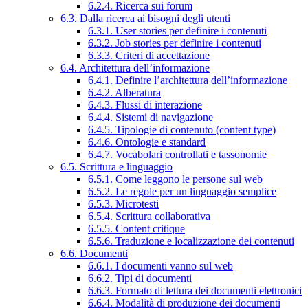
6.2.4. Ricerca sui forum
6.3. Dalla ricerca ai bisogni degli utenti
6.3.1. User stories per definire i contenuti
6.3.2. Job stories per definire i contenuti
6.3.3. Criteri di accettazione
6.4. Architettura dell’informazione
6.4.1. Definire l’architettura dell’informazione
6.4.2. Alberatura
6.4.3. Flussi di interazione
6.4.4. Sistemi di navigazione
6.4.5. Tipologie di contenuto (content type)
6.4.6. Ontologie e standard
6.4.7. Vocabolari controllati e tassonomie
6.5. Scrittura e linguaggio
6.5.1. Come leggono le persone sul web
6.5.2. Le regole per un linguaggio semplice
6.5.3. Microtesti
6.5.4. Scrittura collaborativa
6.5.5. Content critique
6.5.6. Traduzione e localizzazione dei contenuti
6.6. Documenti
6.6.1. I documenti vanno sul web
6.6.2. Tipi di documenti
6.6.3. Formato di lettura dei documenti elettronici
6.6.4. Modalità di produzione dei documenti