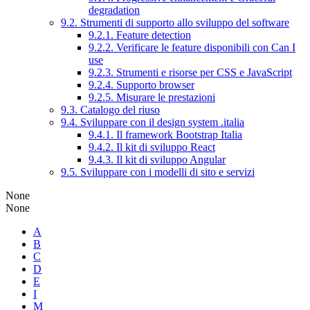
degradation
9.2. Strumenti di supporto allo sviluppo del software
9.2.1. Feature detection
9.2.2. Verificare le feature disponibili con Can I
use
9.2.3. Strumenti e risorse per CSS e JavaScript
9.2.4. Supporto browser
9.2.5. Misurare le prestazioni
9.3. Catalogo del riuso
9.4. Sviluppare con il design system .italia
9.4.1. Il framework Bootstrap Italia
9.4.2. Il kit di sviluppo React
9.4.3. Il kit di sviluppo Angular
9.5. Sviluppare con i modelli di sito e servizi
None
None
A
B
C
D
E
I
M