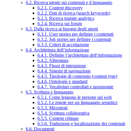
6.2. Ricerca utente sui contenuti e il linguaggio
6.2.1. Content discovery
6.2.2. Dati di ricerca (search keywords)
6.2.3. Ricerca tramite analytics
6.2.4. Ricerca sui forum
6.3. Dalla ricerca ai bisogni degli utenti
6.3.1. User stories per definire i contenuti
6.3.2. Job stories per definire i contenuti
6.3.3. Criteri di accettazione
6.4. Architettura dell’informazione
6.4.1. Definire l’architettura dell’informazione
6.4.2. Alberatura
6.4.3. Flussi di interazione
6.4.4. Sistemi di navigazione
6.4.5. Tipologie di contenuto (content type)
6.4.6. Ontologie e standard
6.4.7. Vocabolari controllati e tassonomie
6.5. Scrittura e linguaggio
6.5.1. Come leggono le persone sul web
6.5.2. Le regole per un linguaggio semplice
6.5.3. Microtesti
6.5.4. Scrittura collaborativa
6.5.5. Content critique
6.5.6. Traduzione e localizzazione dei contenuti
6.6. Documenti