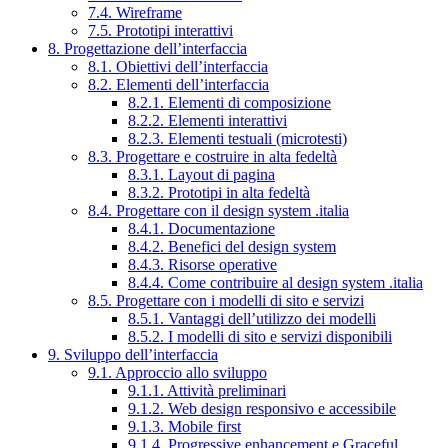
7.4. Wireframe
7.5. Prototipi interattivi
8. Progettazione dell’interfaccia
8.1. Obiettivi dell’interfaccia
8.2. Elementi dell’interfaccia
8.2.1. Elementi di composizione
8.2.2. Elementi interattivi
8.2.3. Elementi testuali (microtesti)
8.3. Progettare e costruire in alta fedeltà
8.3.1. Layout di pagina
8.3.2. Prototipi in alta fedeltà
8.4. Progettare con il design system .italia
8.4.1. Documentazione
8.4.2. Benefici del design system
8.4.3. Risorse operative
8.4.4. Come contribuire al design system .italia
8.5. Progettare con i modelli di sito e servizi
8.5.1. Vantaggi dell’utilizzo dei modelli
8.5.2. I modelli di sito e servizi disponibili
9. Sviluppo dell’interfaccia
9.1. Approccio allo sviluppo
9.1.1. Attività preliminari
9.1.2. Web design responsivo e accessibile
9.1.3. Mobile first
9.1.4. Progressive enhancement e Graceful