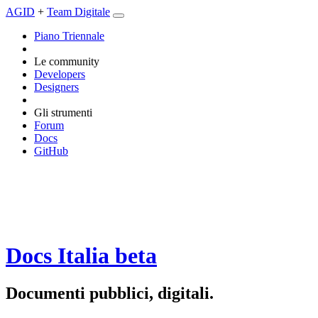
AGID
+
Team Digitale
Piano Triennale
Le community
Developers
Designers
Gli strumenti
Forum
Docs
GitHub
Docs Italia
beta
Documenti pubblici, digitali.