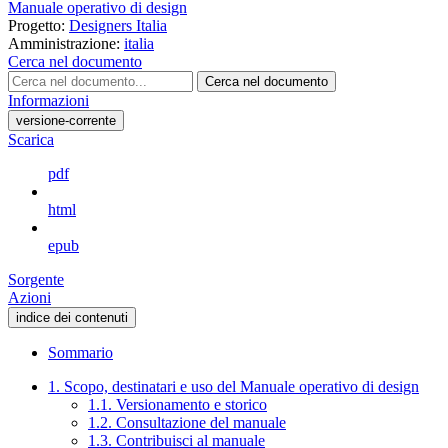
Manuale operativo di design
Progetto:
Designers Italia
Amministrazione:
italia
Cerca nel documento
Cerca nel documento
Informazioni
versione-corrente
Scarica
pdf
html
epub
Sorgente
Azioni
indice dei contenuti
Sommario
1. Scopo, destinatari e uso del Manuale operativo di design
1.1. Versionamento e storico
1.2. Consultazione del manuale
1.3. Contribuisci al manuale