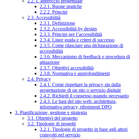
2.2. L’approccio progettuale
2.2.1. Buone pratiche
2.2.2. Principi
2.3. Accessibilità
2.3.1. Definizione
2.3.2. Accessibilità by design
2.3.3. Principi per l’accessibilità
2.3.4. Linee guida e criteri di successo
2.3.5. Come rilasciare una dichiarazione di
accessibilità
2.3.6. Meccanismo di feedback e procedura di
attuazione
2.3.7. Obiettivi accessibilità
2.3.8. Normativa e approfondimenti
2.4. Privacy
2.4.1. Come rispettare la privacy sin dalla
progettazione di un sito o servizio digitale
2.4.2. Richiedi il consenso quando necessario
2.4.3. Le basi del sito web: architettura,
informativa privacy, riferimenti DPO
3. Pianificazione, gestione e strategia
3.1. Obiettivi del progetto
3.2. Tipologie di progetti
3.2.1. Tipologie di progetto in base agli attori
coinvolti nel servizio