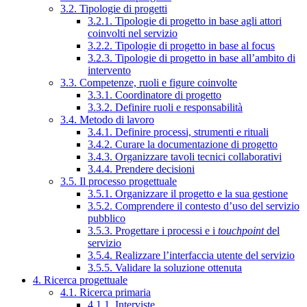
3.2. Tipologie di progetti
3.2.1. Tipologie di progetto in base agli attori
coinvolti nel servizio
3.2.2. Tipologie di progetto in base al focus
3.2.3. Tipologie di progetto in base all’ambito di
intervento
3.3. Competenze, ruoli e figure coinvolte
3.3.1. Coordinatore di progetto
3.3.2. Definire ruoli e responsabilità
3.4. Metodo di lavoro
3.4.1. Definire processi, strumenti e rituali
3.4.2. Curare la documentazione di progetto
3.4.3. Organizzare tavoli tecnici collaborativi
3.4.4. Prendere decisioni
3.5. Il processo progettuale
3.5.1. Organizzare il progetto e la sua gestione
3.5.2. Comprendere il contesto d’uso del servizio
pubblico
3.5.3. Progettare i processi e i
touchpoint
del
servizio
3.5.4. Realizzare l’interfaccia utente del servizio
3.5.5. Validare la soluzione ottenuta
4. Ricerca progettuale
4.1. Ricerca primaria
4.1.1. Interviste