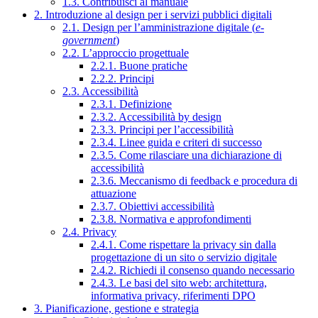
1.3. Contribuisci al manuale
2. Introduzione al design per i servizi pubblici digitali
2.1. Design per l’amministrazione digitale (
e-
government
)
2.2. L’approccio progettuale
2.2.1. Buone pratiche
2.2.2. Principi
2.3. Accessibilità
2.3.1. Definizione
2.3.2. Accessibilità by design
2.3.3. Principi per l’accessibilità
2.3.4. Linee guida e criteri di successo
2.3.5. Come rilasciare una dichiarazione di
accessibilità
2.3.6. Meccanismo di feedback e procedura di
attuazione
2.3.7. Obiettivi accessibilità
2.3.8. Normativa e approfondimenti
2.4. Privacy
2.4.1. Come rispettare la privacy sin dalla
progettazione di un sito o servizio digitale
2.4.2. Richiedi il consenso quando necessario
2.4.3. Le basi del sito web: architettura,
informativa privacy, riferimenti DPO
3. Pianificazione, gestione e strategia