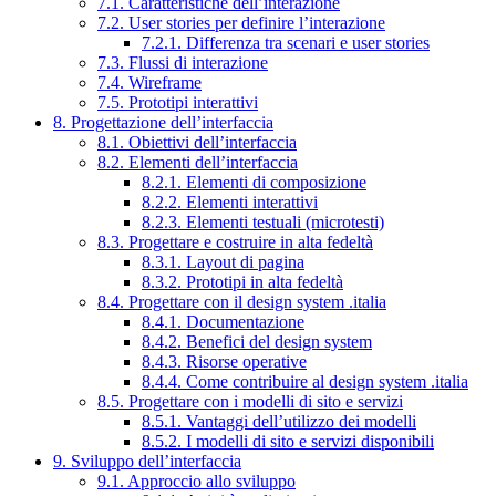
7.1. Caratteristiche dell’interazione
7.2. User stories per definire l’interazione
7.2.1. Differenza tra scenari e user stories
7.3. Flussi di interazione
7.4. Wireframe
7.5. Prototipi interattivi
8. Progettazione dell’interfaccia
8.1. Obiettivi dell’interfaccia
8.2. Elementi dell’interfaccia
8.2.1. Elementi di composizione
8.2.2. Elementi interattivi
8.2.3. Elementi testuali (microtesti)
8.3. Progettare e costruire in alta fedeltà
8.3.1. Layout di pagina
8.3.2. Prototipi in alta fedeltà
8.4. Progettare con il design system .italia
8.4.1. Documentazione
8.4.2. Benefici del design system
8.4.3. Risorse operative
8.4.4. Come contribuire al design system .italia
8.5. Progettare con i modelli di sito e servizi
8.5.1. Vantaggi dell’utilizzo dei modelli
8.5.2. I modelli di sito e servizi disponibili
9. Sviluppo dell’interfaccia
9.1. Approccio allo sviluppo