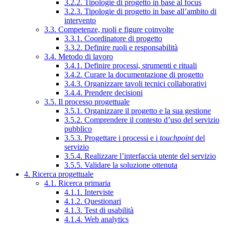
3.2.2. Tipologie di progetto in base al focus
3.2.3. Tipologie di progetto in base all’ambito di
intervento
3.3. Competenze, ruoli e figure coinvolte
3.3.1. Coordinatore di progetto
3.3.2. Definire ruoli e responsabilità
3.4. Metodo di lavoro
3.4.1. Definire processi, strumenti e rituali
3.4.2. Curare la documentazione di progetto
3.4.3. Organizzare tavoli tecnici collaborativi
3.4.4. Prendere decisioni
3.5. Il processo progettuale
3.5.1. Organizzare il progetto e la sua gestione
3.5.2. Comprendere il contesto d’uso del servizio
pubblico
3.5.3. Progettare i processi e i
touchpoint
del
servizio
3.5.4. Realizzare l’interfaccia utente del servizio
3.5.5. Validare la soluzione ottenuta
4. Ricerca progettuale
4.1. Ricerca primaria
4.1.1. Interviste
4.1.2. Questionari
4.1.3. Test di usabilità
4.1.4. Web analytics