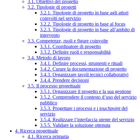
3.1. Obiettivi del progetto
3.2. Tipologie di progetti
3.2.1. Tipologie di progetto in base agli attori
coinvolti nel servizio
3.2.2. Tipologie di progetto in base al focus
3.2.3. Tipologie di progetto in base all’ambito di
intervento
3.3. Competenze, ruoli e figure coinvolte
3.3.1. Coordinatore di progetto
3.3.2. Definire ruoli e responsabilità
3.4. Metodo di lavoro
3.4.1. Definire processi, strumenti e rituali
3.4.2. Curare la documentazione di progetto
3.4.3. Organizzare tavoli tecnici collaborativi
3.4.4. Prendere decisioni
3.5. Il processo progettuale
3.5.1. Organizzare il progetto e la sua gestione
3.5.2. Comprendere il contesto d’uso del servizio
pubblico
3.5.3. Progettare i processi e i
touchpoint
del
servizio
3.5.4. Realizzare l’interfaccia utente del servizio
3.5.5. Validare la soluzione ottenuta
4. Ricerca progettuale
4.1. Ricerca primaria