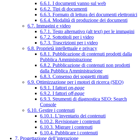
6.6.1. I documenti vanno sul web
6.6.2. Tipi di documenti
6.6.3. Formato di lettura dei documenti elettronici
6.6.4. Modalità di produzione dei documenti
6.7. Immagini e video
6.7.1. Testo alternativo (alt text) per le immagini
6.7.2. Sottotitoli per i video
6.7.3. Trascrizioni per i video
6.8. Proprietà intellettuale e privacy
6.8.1. Pubblicazione di contenuti prodotti dalla
Pubblica Amministrazione
6.8.2. Pubblicazione di contenuti non prodotti
dalla Pubblica Amministrazione
6.8.3. Consenso dei soggetti ritratti
6.9. Ottimizzazione per i motori di ricerca (SEO)
6.9.1. I fattori
on-page
6.9.2. I fattori
off-page
6.9.3. Strumenti di diagnostica SEO: Search
Console
6.10. Gestire i contenuti
6.10.1. L’inventario dei contenuti
6.10.2. Revisionare i contenuti
6.10.3. Migrare i contenuti
6.10.4. Pubblicare i contenuti
7. Progettazione dell’interazione