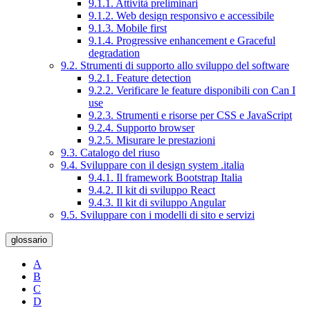
9.1.1. Attività preliminari
9.1.2. Web design responsivo e accessibile
9.1.3. Mobile first
9.1.4. Progressive enhancement e Graceful
degradation
9.2. Strumenti di supporto allo sviluppo del software
9.2.1. Feature detection
9.2.2. Verificare le feature disponibili con Can I
use
9.2.3. Strumenti e risorse per CSS e JavaScript
9.2.4. Supporto browser
9.2.5. Misurare le prestazioni
9.3. Catalogo del riuso
9.4. Sviluppare con il design system .italia
9.4.1. Il framework Bootstrap Italia
9.4.2. Il kit di sviluppo React
9.4.3. Il kit di sviluppo Angular
9.5. Sviluppare con i modelli di sito e servizi
glossario
A
B
C
D