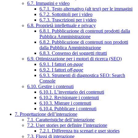
6.7. Immagini e video
6.7.1. Testo alternativo (alt text) per le immagini
6.7.2. Sottotitoli per i video
6.7.3. Trascrizioni per i video
6.8. Proprietà intellettuale e privacy
6.8.1. Pubblicazione di contenuti prodotti dalla
Pubblica Amministrazione
6.8.2. Pubblicazione di contenuti non prodotti
dalla Pubblica Amministrazione
6.8.3. Consenso dei soggetti ritratti
6.9. Ottimizzazione per i motori di ricerca (SEO)
6.9.1. I fattori
on-page
6.9.2. I fattori
off-page
6.9.3. Strumenti di diagnostica SEO: Search
Console
6.10. Gestire i contenuti
6.10.1. L’inventario dei contenuti
6.10.2. Revisionare i contenuti
6.10.3. Migrare i contenuti
6.10.4. Pubblicare i contenuti
7. Progettazione dell’interazione
7.1. Caratteristiche dell’interazione
7.2. User stories per definire l’interazione
7.2.1. Differenza tra scenari e user stories
7.3. Flussi di interazione