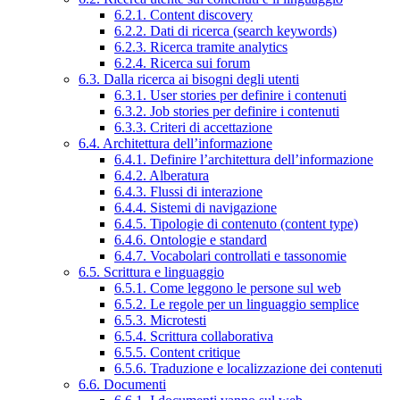
6.2.1. Content discovery
6.2.2. Dati di ricerca (search keywords)
6.2.3. Ricerca tramite analytics
6.2.4. Ricerca sui forum
6.3. Dalla ricerca ai bisogni degli utenti
6.3.1. User stories per definire i contenuti
6.3.2. Job stories per definire i contenuti
6.3.3. Criteri di accettazione
6.4. Architettura dell’informazione
6.4.1. Definire l’architettura dell’informazione
6.4.2. Alberatura
6.4.3. Flussi di interazione
6.4.4. Sistemi di navigazione
6.4.5. Tipologie di contenuto (content type)
6.4.6. Ontologie e standard
6.4.7. Vocabolari controllati e tassonomie
6.5. Scrittura e linguaggio
6.5.1. Come leggono le persone sul web
6.5.2. Le regole per un linguaggio semplice
6.5.3. Microtesti
6.5.4. Scrittura collaborativa
6.5.5. Content critique
6.5.6. Traduzione e localizzazione dei contenuti
6.6. Documenti