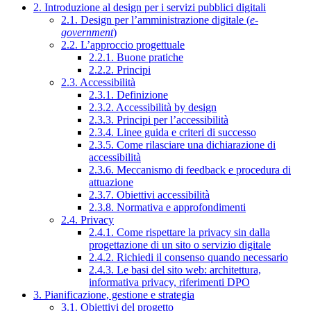
2. Introduzione al design per i servizi pubblici digitali
2.1. Design per l’amministrazione digitale (
e-
government
)
2.2. L’approccio progettuale
2.2.1. Buone pratiche
2.2.2. Principi
2.3. Accessibilità
2.3.1. Definizione
2.3.2. Accessibilità by design
2.3.3. Principi per l’accessibilità
2.3.4. Linee guida e criteri di successo
2.3.5. Come rilasciare una dichiarazione di
accessibilità
2.3.6. Meccanismo di feedback e procedura di
attuazione
2.3.7. Obiettivi accessibilità
2.3.8. Normativa e approfondimenti
2.4. Privacy
2.4.1. Come rispettare la privacy sin dalla
progettazione di un sito o servizio digitale
2.4.2. Richiedi il consenso quando necessario
2.4.3. Le basi del sito web: architettura,
informativa privacy, riferimenti DPO
3. Pianificazione, gestione e strategia
3.1. Obiettivi del progetto