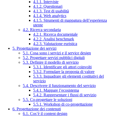
4.1.1. Interviste
4.1.2. Questionari
4.1.3. Test di usabilità
4.1.4. Web analytics
4.1.5. Strumenti di mappatura dell’esperienza
utente
4.2. Ricerca secondaria
4.2.1. Ricerca documentale
4.2.2. Analisi benchmark
4.2.3. Valutazione euristica
5. Progettazione dei servizi
5.1. Cosa sono i servizi e il service design
5.2. Progettare servizi pubblici digitali
5.3. Definire il modello di servizio
5.3.1. Identificare gli attori coinvolti
5.3.2. Formulare la proposta di valore
5.3.3. Inquadrare gli elementi costitutivi del
servizio
5.4. Descrivere il funzionamento del servizio
5.4.1. Mappare l’ecosistema
5.4.2. Rappresentare i flussi di servizio
5.5. Co-progettare le soluzioni
5.5.1. Workshop di co-progettazione
6. Progettazione dei contenuti
6.1. Cos’è il content design