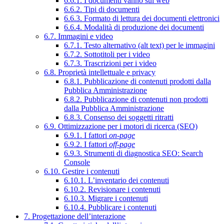
6.6.1. I documenti vanno sul web
6.6.2. Tipi di documenti
6.6.3. Formato di lettura dei documenti elettronici
6.6.4. Modalità di produzione dei documenti
6.7. Immagini e video
6.7.1. Testo alternativo (alt text) per le immagini
6.7.2. Sottotitoli per i video
6.7.3. Trascrizioni per i video
6.8. Proprietà intellettuale e privacy
6.8.1. Pubblicazione di contenuti prodotti dalla
Pubblica Amministrazione
6.8.2. Pubblicazione di contenuti non prodotti
dalla Pubblica Amministrazione
6.8.3. Consenso dei soggetti ritratti
6.9. Ottimizzazione per i motori di ricerca (SEO)
6.9.1. I fattori
on-page
6.9.2. I fattori
off-page
6.9.3. Strumenti di diagnostica SEO: Search
Console
6.10. Gestire i contenuti
6.10.1. L’inventario dei contenuti
6.10.2. Revisionare i contenuti
6.10.3. Migrare i contenuti
6.10.4. Pubblicare i contenuti
7. Progettazione dell’interazione