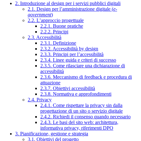
2. Introduzione al design per i servizi pubblici digitali
2.1. Design per l’amministrazione digitale (
e-
government
)
2.2. L’approccio progettuale
2.2.1. Buone pratiche
2.2.2. Principi
2.3. Accessibilità
2.3.1. Definizione
2.3.2. Accessibilità by design
2.3.3. Principi per l’accessibilità
2.3.4. Linee guida e criteri di successo
2.3.5. Come rilasciare una dichiarazione di
accessibilità
2.3.6. Meccanismo di feedback e procedura di
attuazione
2.3.7. Obiettivi accessibilità
2.3.8. Normativa e approfondimenti
2.4. Privacy
2.4.1. Come rispettare la privacy sin dalla
progettazione di un sito o servizio digitale
2.4.2. Richiedi il consenso quando necessario
2.4.3. Le basi del sito web: architettura,
informativa privacy, riferimenti DPO
3. Pianificazione, gestione e strategia
3.1. Obiettivi del progetto