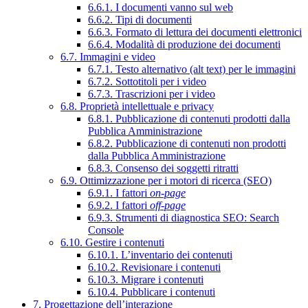
6.6.1. I documenti vanno sul web
6.6.2. Tipi di documenti
6.6.3. Formato di lettura dei documenti elettronici
6.6.4. Modalità di produzione dei documenti
6.7. Immagini e video
6.7.1. Testo alternativo (alt text) per le immagini
6.7.2. Sottotitoli per i video
6.7.3. Trascrizioni per i video
6.8. Proprietà intellettuale e privacy
6.8.1. Pubblicazione di contenuti prodotti dalla
Pubblica Amministrazione
6.8.2. Pubblicazione di contenuti non prodotti
dalla Pubblica Amministrazione
6.8.3. Consenso dei soggetti ritratti
6.9. Ottimizzazione per i motori di ricerca (SEO)
6.9.1. I fattori
on-page
6.9.2. I fattori
off-page
6.9.3. Strumenti di diagnostica SEO: Search
Console
6.10. Gestire i contenuti
6.10.1. L’inventario dei contenuti
6.10.2. Revisionare i contenuti
6.10.3. Migrare i contenuti
6.10.4. Pubblicare i contenuti
7. Progettazione dell’interazione