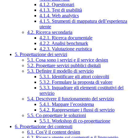
4.1.2. Questionari
4.1.3. Test di usabilità
4.1.4. Web analytics
4.1.5. Strumenti di mappatura dell’esperienza
utente
4.2. Ricerca secondaria
4.2.1. Ricerca documentale
4.2.2. Analisi benchmark
4.2.3. Valutazione euristica
5. Progettazione dei servizi
5.1. Cosa sono i servizi e il service design
5.2. Progettare servizi pubblici digitali
5.3. Definire il modello di servizio
5.3.1. Identificare gli attori coinvolti
5.3.2. Formulare la proposta di valore
5.3.3. Inquadrare gli elementi costitutivi del
servizio
5.4. Descrivere il funzionamento del servizio
5.4.1. Mappare l’ecosistema
5.4.2. Rappresentare i flussi di servizio
5.5. Co-progettare le soluzioni
5.5.1. Workshop di co-progettazione
6. Progettazione dei contenuti
6.1. Cos’è il content design
6.2. Ricerca utente sui contenuti e il linguaggio