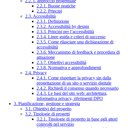
2.2. L’approccio progettuale
2.2.1. Buone pratiche
2.2.2. Principi
2.3. Accessibilità
2.3.1. Definizione
2.3.2. Accessibilità by design
2.3.3. Principi per l’accessibilità
2.3.4. Linee guida e criteri di successo
2.3.5. Come rilasciare una dichiarazione di
accessibilità
2.3.6. Meccanismo di feedback e procedura di
attuazione
2.3.7. Obiettivi accessibilità
2.3.8. Normativa e approfondimenti
2.4. Privacy
2.4.1. Come rispettare la privacy sin dalla
progettazione di un sito o servizio digitale
2.4.2. Richiedi il consenso quando necessario
2.4.3. Le basi del sito web: architettura,
informativa privacy, riferimenti DPO
3. Pianificazione, gestione e strategia
3.1. Obiettivi del progetto
3.2. Tipologie di progetti
3.2.1. Tipologie di progetto in base agli attori
coinvolti nel servizio