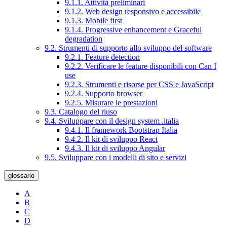
9.1.1. Attività preliminari
9.1.2. Web design responsivo e accessibile
9.1.3. Mobile first
9.1.4. Progressive enhancement e Graceful
degradation
9.2. Strumenti di supporto allo sviluppo del software
9.2.1. Feature detection
9.2.2. Verificare le feature disponibili con Can I
use
9.2.3. Strumenti e risorse per CSS e JavaScript
9.2.4. Supporto browser
9.2.5. Misurare le prestazioni
9.3. Catalogo del riuso
9.4. Sviluppare con il design system .italia
9.4.1. Il framework Bootstrap Italia
9.4.2. Il kit di sviluppo React
9.4.3. Il kit di sviluppo Angular
9.5. Sviluppare con i modelli di sito e servizi
glossario
A
B
C
D