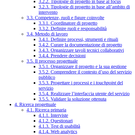
3.2.2. Tipologie di progetto in base al focus
3.2.3. Tipologie di progetto in base all’ambito di
intervento
3.3. Competenze, ruoli e figure coinvolte
3.3.1. Coordinatore di progetto
3.3.2. Definire ruoli e responsabilità
3.4. Metodo di lavoro
3.4.1. Definire processi, strumenti e rituali
3.4.2. Curare la documentazione di progetto
3.4.3. Organizzare tavoli tecnici collaborativi
3.4.4. Prendere decisioni
3.5. Il processo progettuale
3.5.1. Organizzare il progetto e la sua gestione
3.5.2. Comprendere il contesto d’uso del servizio
pubblico
3.5.3. Progettare i processi e i
touchpoint
del
servizio
3.5.4. Realizzare l’interfaccia utente del servizio
3.5.5. Validare la soluzione ottenuta
4. Ricerca progettuale
4.1. Ricerca primaria
4.1.1. Interviste
4.1.2. Questionari
4.1.3. Test di usabilità
4.1.4. Web analytics