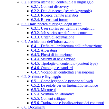
6.2. Ricerca utente sui contenuti e il linguaggio
6.2.1. Content discovery
6.2.2. Dati di ricerca (search keywords)
6.2.3. Ricerca tramite analytics
6.2.4. Ricerca sui forum
6.3. Dalla ricerca ai bisogni degli utenti
6.3.1. User stories per definire i contenuti
6.3.2. Job stories per definire i contenuti
6.3.3. Criteri di accettazione
6.4. Architettura dell’informazione
6.4.1. Definire l’architettura dell’informazione
6.4.2. Alberatura
6.4.3. Flussi di interazione
6.4.4. Sistemi di navigazione
6.4.5. Tipologie di contenuto (content type)
6.4.6. Ontologie e standard
6.4.7. Vocabolari controllati e tassonomie
6.5. Scrittura e linguaggio
6.5.1. Come leggono le persone sul web
6.5.2. Le regole per un linguaggio semplice
6.5.3. Microtesti
6.5.4. Scrittura collaborativa
6.5.5. Content critique
6.5.6. Traduzione e localizzazione dei contenuti
6.6. Documenti