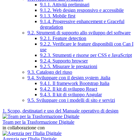
9.1.1. Attività preliminari
9.1.2. Web design responsivo e accessibile
9.1.3. Mobile first
9.1.4. Progressive enhancement e Graceful
degradation
9.2. Strumenti di supporto allo sviluppo del software
9.2.1. Feature detection
9.2.2. Verificare le feature disponibili con Can I
use
9.2.3. Strumenti e risorse per CSS e JavaScript
9.2.4. Supporto browser
9.2.5. Misurare le prestazioni
9.3. Catalogo del riuso
9.4. Sviluppare con il design system .italia
9.4.1. Il framework Bootstrap Italia
9.4.2. Il kit di sviluppo React
9.4.3. Il kit di sviluppo Angular
9.5. Sviluppare con i modelli di sito e servizi
1. Scopo, destinatari e uso del Manuale operativo di design
Team per la Trasformazione Digitale
in collaborazione con
Agenzia per l'Italia Digitale