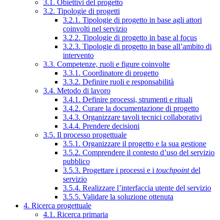
3.1. Obiettivi del progetto
3.2. Tipologie di progetti
3.2.1. Tipologie di progetto in base agli attori
coinvolti nel servizio
3.2.2. Tipologie di progetto in base al focus
3.2.3. Tipologie di progetto in base all’ambito di
intervento
3.3. Competenze, ruoli e figure coinvolte
3.3.1. Coordinatore di progetto
3.3.2. Definire ruoli e responsabilità
3.4. Metodo di lavoro
3.4.1. Definire processi, strumenti e rituali
3.4.2. Curare la documentazione di progetto
3.4.3. Organizzare tavoli tecnici collaborativi
3.4.4. Prendere decisioni
3.5. Il processo progettuale
3.5.1. Organizzare il progetto e la sua gestione
3.5.2. Comprendere il contesto d’uso del servizio
pubblico
3.5.3. Progettare i processi e i
touchpoint
del
servizio
3.5.4. Realizzare l’interfaccia utente del servizio
3.5.5. Validare la soluzione ottenuta
4. Ricerca progettuale
4.1. Ricerca primaria