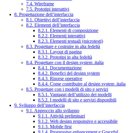
7.4. Wireframe
7.5. Prototipi interattivi
8. Progettazione dell’interfaccia
8.1. Obiettivi dell’interfaccia
8.2. Elementi dell’interfaccia
8.2.1. Elementi di composizione
8.2.2. Elementi interattivi
8.2.3. Elementi testuali (microtesti)
8.3. Progettare e costruire in alta fedeltà
8.3.1. Layout di pagina
8.3.2. Prototipi in alta fedeltà
8.4. Progettare con il design system .italia
8.4.1. Documentazione
8.4.2. Benefici del design system
8.4.3. Risorse operative
8.4.4. Come contribuire al design system .italia
8.5. Progettare con i modelli di sito e servizi
8.5.1. Vantaggi dell’utilizzo dei modelli
8.5.2. I modelli di sito e servizi disponibili
9. Sviluppo dell’interfaccia
9.1. Approccio allo sviluppo
9.1.1. Attività preliminari
9.1.2. Web design responsivo e accessibile
9.1.3. Mobile first
9.1.4. Progressive enhancement e Graceful