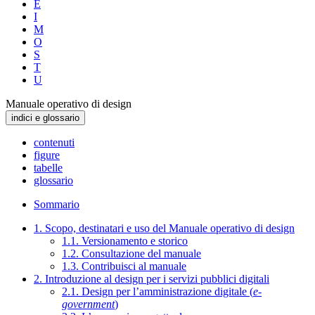
E
I
M
O
S
T
U
Manuale operativo di design
indici e glossario
contenuti
figure
tabelle
glossario
Sommario
1. Scopo, destinatari e uso del Manuale operativo di design
1.1. Versionamento e storico
1.2. Consultazione del manuale
1.3. Contribuisci al manuale
2. Introduzione al design per i servizi pubblici digitali
2.1. Design per l’amministrazione digitale (
e-
government
)