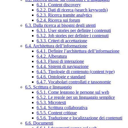
6.2.1. Content discovery
6.2.2. Dati di ricerca (search keywords)
6.2.3. Ricerca tramite analytics
6.2.4. Ricerca sui forum
6.3. Dalla ricerca ai bisogni degli utenti
6.3.1. User stories per definire i contenuti
6.3.2. Job stories per definire i contenuti
6.3.3. Criteri di accettazione
6.4. Architettura dell’informazione
6.4.1. Definire l’architettura dell’informazione
6.4.2. Alberatura
6.4.3. Flussi di interazione
6.4.4. Sistemi di navigazione
6.4.5. Tipologie di contenuto (content type)
6.4.6. Ontologie e standard
6.4.7. Vocabolari controllati e tassonomie
6.5. Scrittura e linguaggio
6.5.1. Come leggono le persone sul web
6.5.2. Le regole per un linguaggio semplice
6.5.3. Microtesti
6.5.4. Scrittura collaborativa
6.5.5. Content critique
6.5.6. Traduzione e localizzazione dei contenuti
6.6. Documenti