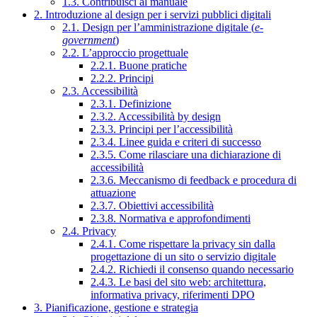
1.3. Contribuisci al manuale
2. Introduzione al design per i servizi pubblici digitali
2.1. Design per l’amministrazione digitale (
e-
government
)
2.2. L’approccio progettuale
2.2.1. Buone pratiche
2.2.2. Principi
2.3. Accessibilità
2.3.1. Definizione
2.3.2. Accessibilità by design
2.3.3. Principi per l’accessibilità
2.3.4. Linee guida e criteri di successo
2.3.5. Come rilasciare una dichiarazione di
accessibilità
2.3.6. Meccanismo di feedback e procedura di
attuazione
2.3.7. Obiettivi accessibilità
2.3.8. Normativa e approfondimenti
2.4. Privacy
2.4.1. Come rispettare la privacy sin dalla
progettazione di un sito o servizio digitale
2.4.2. Richiedi il consenso quando necessario
2.4.3. Le basi del sito web: architettura,
informativa privacy, riferimenti DPO
3. Pianificazione, gestione e strategia