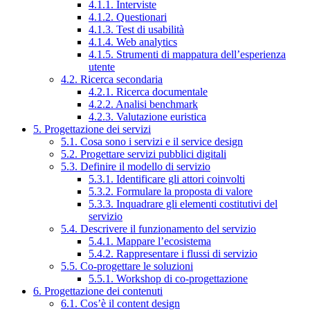
4.1.1. Interviste
4.1.2. Questionari
4.1.3. Test di usabilità
4.1.4. Web analytics
4.1.5. Strumenti di mappatura dell’esperienza
utente
4.2. Ricerca secondaria
4.2.1. Ricerca documentale
4.2.2. Analisi benchmark
4.2.3. Valutazione euristica
5. Progettazione dei servizi
5.1. Cosa sono i servizi e il service design
5.2. Progettare servizi pubblici digitali
5.3. Definire il modello di servizio
5.3.1. Identificare gli attori coinvolti
5.3.2. Formulare la proposta di valore
5.3.3. Inquadrare gli elementi costitutivi del
servizio
5.4. Descrivere il funzionamento del servizio
5.4.1. Mappare l’ecosistema
5.4.2. Rappresentare i flussi di servizio
5.5. Co-progettare le soluzioni
5.5.1. Workshop di co-progettazione
6. Progettazione dei contenuti
6.1. Cos’è il content design