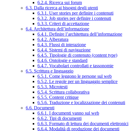
6.2.4. Ricerca sui forum
6.3. Dalla ricerca ai bisogni degli utenti
6.3.1. User stories per definire i contenuti
6.3.2. Job stories per definire i contenuti
6.3.3. Criteri di accettazione
6.4. Architettura dell’informazione
6.4.1. Definire l’architettura dell’informazione
6.4.2. Alberatura
6.4.3. Flussi di interazione
6.4.4. Sistemi di navigazione
6.4.5. Tipologie di contenuto (content type)
6.4.6. Ontologie e standard
6.4.7. Vocabolari controllati e tassonomie
6.5. Scrittura e linguaggio
6.5.1. Come leggono le persone sul web
6.5.2. Le regole per un linguaggio semplice
6.5.3. Microtesti
6.5.4. Scrittura collaborativa
6.5.5. Content critique
6.5.6. Traduzione e localizzazione dei contenuti
6.6. Documenti
6.6.1. I documenti vanno sul web
6.6.2. Tipi di documenti
6.6.3. Formato di lettura dei documenti elettronici
6.6.4. Modalità di produzione dei documenti