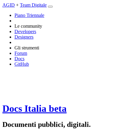
AGID
+
Team Digitale
Piano Triennale
Le community
Developers
Designers
Gli strumenti
Forum
Docs
GitHub
Docs Italia
beta
Documenti pubblici, digitali.