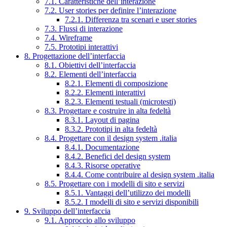
7.1. Caratteristiche dell’interazione
7.2. User stories per definire l’interazione
7.2.1. Differenza tra scenari e user stories
7.3. Flussi di interazione
7.4. Wireframe
7.5. Prototipi interattivi
8. Progettazione dell’interfaccia
8.1. Obiettivi dell’interfaccia
8.2. Elementi dell’interfaccia
8.2.1. Elementi di composizione
8.2.2. Elementi interattivi
8.2.3. Elementi testuali (microtesti)
8.3. Progettare e costruire in alta fedeltà
8.3.1. Layout di pagina
8.3.2. Prototipi in alta fedeltà
8.4. Progettare con il design system .italia
8.4.1. Documentazione
8.4.2. Benefici del design system
8.4.3. Risorse operative
8.4.4. Come contribuire al design system .italia
8.5. Progettare con i modelli di sito e servizi
8.5.1. Vantaggi dell’utilizzo dei modelli
8.5.2. I modelli di sito e servizi disponibili
9. Sviluppo dell’interfaccia
9.1. Approccio allo sviluppo