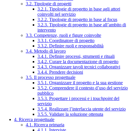
3.2. Tipologie di progetti
3.2.1. Tipologie di progetto in base agli attori
coinvolti nel servizio
3.2.2. Tipologie di progetto in base al focus
3.2.3. Tipologie di progetto in base all’ambito di
intervento
3.3. Competenze, ruoli e figure coinvolte
3.3.1. Coordinatore di progetto
3.3.2. Definire ruoli e responsabilità
3.4. Metodo di lavoro
3.4.1. Definire processi, strumenti e rituali
3.4.2. Curare la documentazione di progetto
3.4.3. Organizzare tavoli tecnici collaborativi
3.4.4. Prendere decisioni
3.5. Il processo progettuale
3.5.1. Organizzare il progetto e la sua gestione
3.5.2. Comprendere il contesto d’uso del servizio
pubblico
3.5.3. Progettare i processi e i
touchpoint
del
servizio
3.5.4. Realizzare l’interfaccia utente del servizio
3.5.5. Validare la soluzione ottenuta
4. Ricerca progettuale
4.1. Ricerca primaria
4.1.1. Interviste