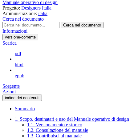
Manuale operativo di design
Progetto:
Designers Italia
Amministrazione:
italia
Cerca nel documento
Cerca nel documento
Informazioni
versione-corrente
Scarica
pdf
html
epub
Sorgente
Azioni
indice dei contenuti
Sommario
1. Scopo, destinatari e uso del Manuale operativo di design
1.1. Versionamento e storico
1.2. Consultazione del manuale
1.3. Contribuisci al manuale