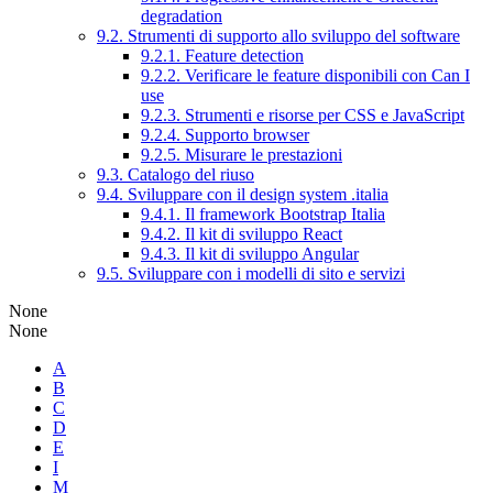
degradation
9.2. Strumenti di supporto allo sviluppo del software
9.2.1. Feature detection
9.2.2. Verificare le feature disponibili con Can I
use
9.2.3. Strumenti e risorse per CSS e JavaScript
9.2.4. Supporto browser
9.2.5. Misurare le prestazioni
9.3. Catalogo del riuso
9.4. Sviluppare con il design system .italia
9.4.1. Il framework Bootstrap Italia
9.4.2. Il kit di sviluppo React
9.4.3. Il kit di sviluppo Angular
9.5. Sviluppare con i modelli di sito e servizi
None
None
A
B
C
D
E
I
M