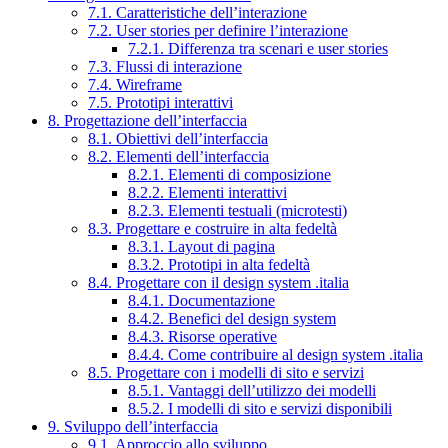
7.1. Caratteristiche dell’interazione
7.2. User stories per definire l’interazione
7.2.1. Differenza tra scenari e user stories
7.3. Flussi di interazione
7.4. Wireframe
7.5. Prototipi interattivi
8. Progettazione dell’interfaccia
8.1. Obiettivi dell’interfaccia
8.2. Elementi dell’interfaccia
8.2.1. Elementi di composizione
8.2.2. Elementi interattivi
8.2.3. Elementi testuali (microtesti)
8.3. Progettare e costruire in alta fedeltà
8.3.1. Layout di pagina
8.3.2. Prototipi in alta fedeltà
8.4. Progettare con il design system .italia
8.4.1. Documentazione
8.4.2. Benefici del design system
8.4.3. Risorse operative
8.4.4. Come contribuire al design system .italia
8.5. Progettare con i modelli di sito e servizi
8.5.1. Vantaggi dell’utilizzo dei modelli
8.5.2. I modelli di sito e servizi disponibili
9. Sviluppo dell’interfaccia
9.1. Approccio allo sviluppo