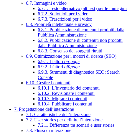
6.7. Immagini e video
6.7.1. Testo alternativo (alt text) per le immagini
6.7.2. Sottotitoli per i video
6.7.3. Trascrizioni per i video
6.8. Proprietà intellettuale e privacy
6.8.1. Pubblicazione di contenuti prodotti dalla
Pubblica Amministrazione
6.8.2. Pubblicazione di contenuti non prodotti
dalla Pubblica Amministrazione
6.8.3. Consenso dei soggetti ritratti
6.9. Ottimizzazione per i motori di ricerca (SEO)
6.9.1. I fattori
on-page
6.9.2. I fattori
off-page
6.9.3. Strumenti di diagnostica SEO: Search
Console
6.10. Gestire i contenuti
6.10.1. L’inventario dei contenuti
6.10.2. Revisionare i contenuti
6.10.3. Migrare i contenuti
6.10.4. Pubblicare i contenuti
7. Progettazione dell’interazione
7.1. Caratteristiche dell’interazione
7.2. User stories per definire l’interazione
7.2.1. Differenza tra scenari e user stories
7.3. Flussi di interazione