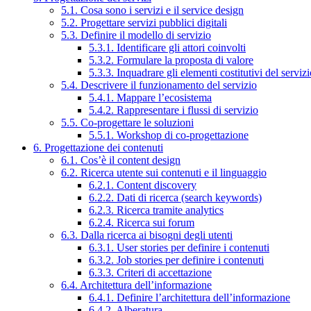
5.1. Cosa sono i servizi e il service design
5.2. Progettare servizi pubblici digitali
5.3. Definire il modello di servizio
5.3.1. Identificare gli attori coinvolti
5.3.2. Formulare la proposta di valore
5.3.3. Inquadrare gli elementi costitutivi del serviz
5.4. Descrivere il funzionamento del servizio
5.4.1. Mappare l’ecosistema
5.4.2. Rappresentare i flussi di servizio
5.5. Co-progettare le soluzioni
5.5.1. Workshop di co-progettazione
6. Progettazione dei contenuti
6.1. Cos’è il content design
6.2. Ricerca utente sui contenuti e il linguaggio
6.2.1. Content discovery
6.2.2. Dati di ricerca (search keywords)
6.2.3. Ricerca tramite analytics
6.2.4. Ricerca sui forum
6.3. Dalla ricerca ai bisogni degli utenti
6.3.1. User stories per definire i contenuti
6.3.2. Job stories per definire i contenuti
6.3.3. Criteri di accettazione
6.4. Architettura dell’informazione
6.4.1. Definire l’architettura dell’informazione
6.4.2. Alberatura