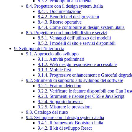
8.3.2. Prototipi in alta fedeltà
8.4. Progettare con il design system .italia
8.4.1. Documentazione
8.4.2. Benefici del design system
8.4.3. Risorse operative
8.4.4. Come contribuire al design system .italia
8.5. Progettare con i modelli di sito e servizi
8.5.1. Vantaggi dell’utilizzo dei modelli
8.5.2. I modelli di sito e servizi disponibili
9. Sviluppo dell’interfaccia
9.1. Approccio allo sviluppo
9.1.1. Attività preliminari
9.1.2. Web design responsivo e accessibile
9.1.3. Mobile first
9.1.4. Progressive enhancement e Graceful degrad
9.2. Strumenti di supporto allo sviluppo del software
9.2.1. Feature detection
9.2.2. Verificare le feature disponibili con Can I us
9.2.3. Strumenti e risorse per CSS e JavaScript
9.2.4. Supporto browser
9.2.5. Misurare le prestazioni
9.3. Catalogo del riuso
9.4. Sviluppare con il design system .italia
9.4.1. Il framework Bootstrap Italia
9.4.2. Il kit di sviluppo React