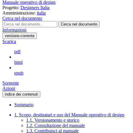
Manuale operativo di design
Progetto:
Designers Italia
Amministrazione:
italia
Cerca nel documento
Cerca nel documento
Informazioni
versione-corrente
Scarica
pdf
html
epub
Sorgente
Azioni
indice dei contenuti
Sommario
1. Scopo, destinatari e uso del Manuale operativo di design
1.1. Versionamento e storico
1.2. Consultazione del manuale
1.3. Contribuisci al manuale