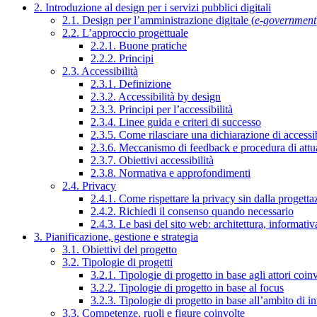
2. Introduzione al design per i servizi pubblici digitali
2.1. Design per l’amministrazione digitale (
e-government
2.2. L’approccio progettuale
2.2.1. Buone pratiche
2.2.2. Principi
2.3. Accessibilità
2.3.1. Definizione
2.3.2. Accessibilità by design
2.3.3. Principi per l’accessibilità
2.3.4. Linee guida e criteri di successo
2.3.5. Come rilasciare una dichiarazione di accessib
2.3.6. Meccanismo di feedback e procedura di attu
2.3.7. Obiettivi accessibilità
2.3.8. Normativa e approfondimenti
2.4. Privacy
2.4.1. Come rispettare la privacy sin dalla progettaz
2.4.2. Richiedi il consenso quando necessario
2.4.3. Le basi del sito web: architettura, informati
3. Pianificazione, gestione e strategia
3.1. Obiettivi del progetto
3.2. Tipologie di progetti
3.2.1. Tipologie di progetto in base agli attori coinv
3.2.2. Tipologie di progetto in base al focus
3.2.3. Tipologie di progetto in base all’ambito di i
3.3. Competenze, ruoli e figure coinvolte