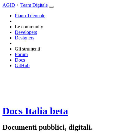
AGID
+
Team Digitale
Piano Triennale
Le community
Developers
Designers
Gli strumenti
Forum
Docs
GitHub
Docs Italia
beta
Documenti pubblici, digitali.