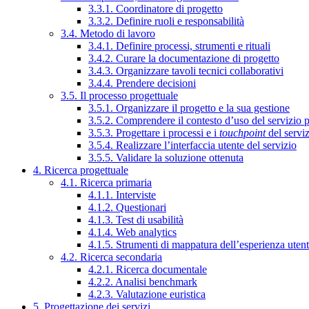
3.3.1. Coordinatore di progetto
3.3.2. Definire ruoli e responsabilità
3.4. Metodo di lavoro
3.4.1. Definire processi, strumenti e rituali
3.4.2. Curare la documentazione di progetto
3.4.3. Organizzare tavoli tecnici collaborativi
3.4.4. Prendere decisioni
3.5. Il processo progettuale
3.5.1. Organizzare il progetto e la sua gestione
3.5.2. Comprendere il contesto d’uso del servizio 
3.5.3. Progettare i processi e i
touchpoint
del servi
3.5.4. Realizzare l’interfaccia utente del servizio
3.5.5. Validare la soluzione ottenuta
4. Ricerca progettuale
4.1. Ricerca primaria
4.1.1. Interviste
4.1.2. Questionari
4.1.3. Test di usabilità
4.1.4. Web analytics
4.1.5. Strumenti di mappatura dell’esperienza uten
4.2. Ricerca secondaria
4.2.1. Ricerca documentale
4.2.2. Analisi benchmark
4.2.3. Valutazione euristica
5. Progettazione dei servizi