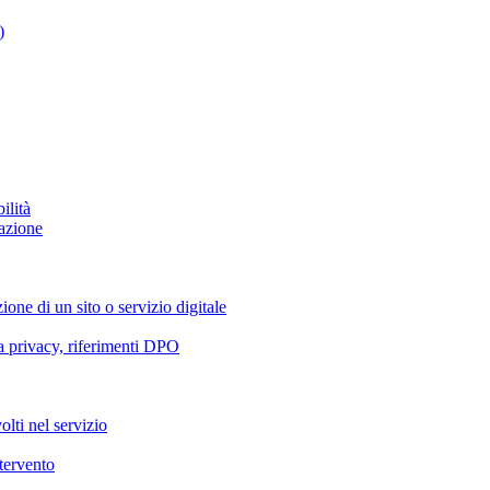
)
ilità
azione
ione di un sito o servizio digitale
va privacy, riferimenti DPO
olti nel servizio
ntervento