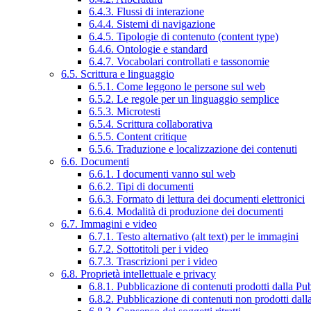
6.4.3. Flussi di interazione
6.4.4. Sistemi di navigazione
6.4.5. Tipologie di contenuto (content type)
6.4.6. Ontologie e standard
6.4.7. Vocabolari controllati e tassonomie
6.5. Scrittura e linguaggio
6.5.1. Come leggono le persone sul web
6.5.2. Le regole per un linguaggio semplice
6.5.3. Microtesti
6.5.4. Scrittura collaborativa
6.5.5. Content critique
6.5.6. Traduzione e localizzazione dei contenuti
6.6. Documenti
6.6.1. I documenti vanno sul web
6.6.2. Tipi di documenti
6.6.3. Formato di lettura dei documenti elettronici
6.6.4. Modalità di produzione dei documenti
6.7. Immagini e video
6.7.1. Testo alternativo (alt text) per le immagini
6.7.2. Sottotitoli per i video
6.7.3. Trascrizioni per i video
6.8. Proprietà intellettuale e privacy
6.8.1. Pubblicazione di contenuti prodotti dalla P
6.8.2. Pubblicazione di contenuti non prodotti dal