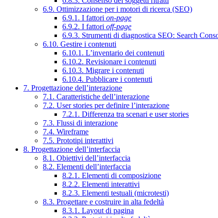
6.8.3. Consenso dei soggetti ritratti
6.9. Ottimizzazione per i motori di ricerca (SEO)
6.9.1. I fattori
on-page
6.9.2. I fattori
off-page
6.9.3. Strumenti di diagnostica SEO: Search Cons
6.10. Gestire i contenuti
6.10.1. L’inventario dei contenuti
6.10.2. Revisionare i contenuti
6.10.3. Migrare i contenuti
6.10.4. Pubblicare i contenuti
7. Progettazione dell’interazione
7.1. Caratteristiche dell’interazione
7.2. User stories per definire l’interazione
7.2.1. Differenza tra scenari e user stories
7.3. Flussi di interazione
7.4. Wireframe
7.5. Prototipi interattivi
8. Progettazione dell’interfaccia
8.1. Obiettivi dell’interfaccia
8.2. Elementi dell’interfaccia
8.2.1. Elementi di composizione
8.2.2. Elementi interattivi
8.2.3. Elementi testuali (microtesti)
8.3. Progettare e costruire in alta fedeltà
8.3.1. Layout di pagina