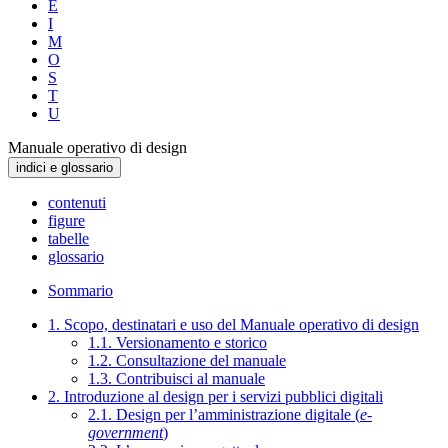
E
I
M
O
S
T
U
Manuale operativo di design
indici e glossario
contenuti
figure
tabelle
glossario
Sommario
1. Scopo, destinatari e uso del Manuale operativo di design
1.1. Versionamento e storico
1.2. Consultazione del manuale
1.3. Contribuisci al manuale
2. Introduzione al design per i servizi pubblici digitali
2.1. Design per l’amministrazione digitale (
e-
government
)