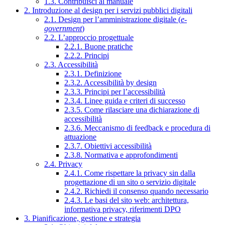
1.3. Contribuisci al manuale
2. Introduzione al design per i servizi pubblici digitali
2.1. Design per l’amministrazione digitale (
e-
government
)
2.2. L’approccio progettuale
2.2.1. Buone pratiche
2.2.2. Principi
2.3. Accessibilità
2.3.1. Definizione
2.3.2. Accessibilità by design
2.3.3. Principi per l’accessibilità
2.3.4. Linee guida e criteri di successo
2.3.5. Come rilasciare una dichiarazione di
accessibilità
2.3.6. Meccanismo di feedback e procedura di
attuazione
2.3.7. Obiettivi accessibilità
2.3.8. Normativa e approfondimenti
2.4. Privacy
2.4.1. Come rispettare la privacy sin dalla
progettazione di un sito o servizio digitale
2.4.2. Richiedi il consenso quando necessario
2.4.3. Le basi del sito web: architettura,
informativa privacy, riferimenti DPO
3. Pianificazione, gestione e strategia