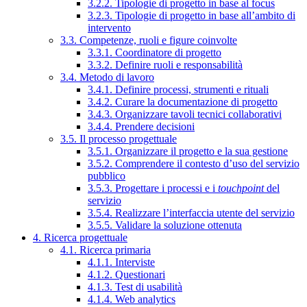
3.2.2. Tipologie di progetto in base al focus
3.2.3. Tipologie di progetto in base all’ambito di
intervento
3.3. Competenze, ruoli e figure coinvolte
3.3.1. Coordinatore di progetto
3.3.2. Definire ruoli e responsabilità
3.4. Metodo di lavoro
3.4.1. Definire processi, strumenti e rituali
3.4.2. Curare la documentazione di progetto
3.4.3. Organizzare tavoli tecnici collaborativi
3.4.4. Prendere decisioni
3.5. Il processo progettuale
3.5.1. Organizzare il progetto e la sua gestione
3.5.2. Comprendere il contesto d’uso del servizio
pubblico
3.5.3. Progettare i processi e i
touchpoint
del
servizio
3.5.4. Realizzare l’interfaccia utente del servizio
3.5.5. Validare la soluzione ottenuta
4. Ricerca progettuale
4.1. Ricerca primaria
4.1.1. Interviste
4.1.2. Questionari
4.1.3. Test di usabilità
4.1.4. Web analytics