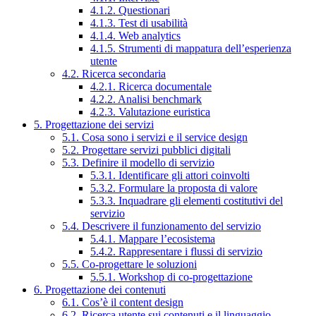
4.1.2. Questionari
4.1.3. Test di usabilità
4.1.4. Web analytics
4.1.5. Strumenti di mappatura dell’esperienza
utente
4.2. Ricerca secondaria
4.2.1. Ricerca documentale
4.2.2. Analisi benchmark
4.2.3. Valutazione euristica
5. Progettazione dei servizi
5.1. Cosa sono i servizi e il service design
5.2. Progettare servizi pubblici digitali
5.3. Definire il modello di servizio
5.3.1. Identificare gli attori coinvolti
5.3.2. Formulare la proposta di valore
5.3.3. Inquadrare gli elementi costitutivi del
servizio
5.4. Descrivere il funzionamento del servizio
5.4.1. Mappare l’ecosistema
5.4.2. Rappresentare i flussi di servizio
5.5. Co-progettare le soluzioni
5.5.1. Workshop di co-progettazione
6. Progettazione dei contenuti
6.1. Cos’è il content design
6.2. Ricerca utente sui contenuti e il linguaggio