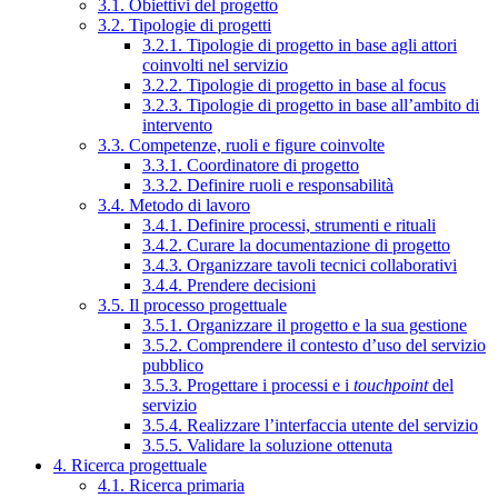
3.1. Obiettivi del progetto
3.2. Tipologie di progetti
3.2.1. Tipologie di progetto in base agli attori
coinvolti nel servizio
3.2.2. Tipologie di progetto in base al focus
3.2.3. Tipologie di progetto in base all’ambito di
intervento
3.3. Competenze, ruoli e figure coinvolte
3.3.1. Coordinatore di progetto
3.3.2. Definire ruoli e responsabilità
3.4. Metodo di lavoro
3.4.1. Definire processi, strumenti e rituali
3.4.2. Curare la documentazione di progetto
3.4.3. Organizzare tavoli tecnici collaborativi
3.4.4. Prendere decisioni
3.5. Il processo progettuale
3.5.1. Organizzare il progetto e la sua gestione
3.5.2. Comprendere il contesto d’uso del servizio
pubblico
3.5.3. Progettare i processi e i
touchpoint
del
servizio
3.5.4. Realizzare l’interfaccia utente del servizio
3.5.5. Validare la soluzione ottenuta
4. Ricerca progettuale
4.1. Ricerca primaria