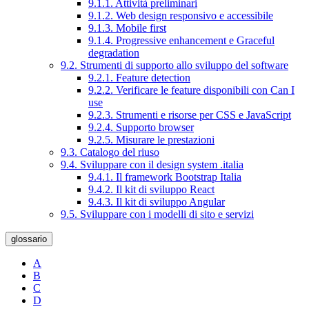
9.1.1. Attività preliminari
9.1.2. Web design responsivo e accessibile
9.1.3. Mobile first
9.1.4. Progressive enhancement e Graceful
degradation
9.2. Strumenti di supporto allo sviluppo del software
9.2.1. Feature detection
9.2.2. Verificare le feature disponibili con Can I
use
9.2.3. Strumenti e risorse per CSS e JavaScript
9.2.4. Supporto browser
9.2.5. Misurare le prestazioni
9.3. Catalogo del riuso
9.4. Sviluppare con il design system .italia
9.4.1. Il framework Bootstrap Italia
9.4.2. Il kit di sviluppo React
9.4.3. Il kit di sviluppo Angular
9.5. Sviluppare con i modelli di sito e servizi
glossario
A
B
C
D