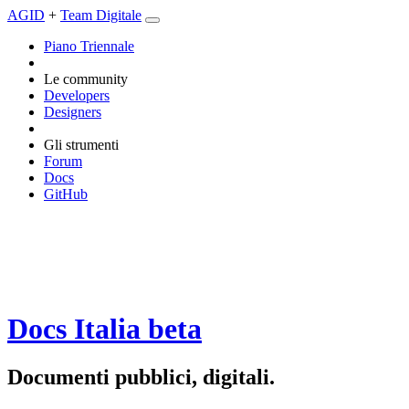
AGID
+
Team Digitale
Piano Triennale
Le community
Developers
Designers
Gli strumenti
Forum
Docs
GitHub
Docs Italia
beta
Documenti pubblici, digitali.