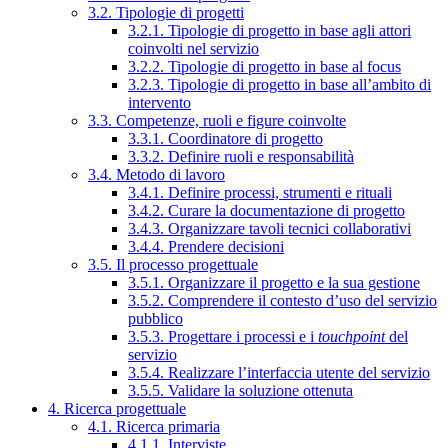
3.2. Tipologie di progetti
3.2.1. Tipologie di progetto in base agli attori
coinvolti nel servizio
3.2.2. Tipologie di progetto in base al focus
3.2.3. Tipologie di progetto in base all’ambito di
intervento
3.3. Competenze, ruoli e figure coinvolte
3.3.1. Coordinatore di progetto
3.3.2. Definire ruoli e responsabilità
3.4. Metodo di lavoro
3.4.1. Definire processi, strumenti e rituali
3.4.2. Curare la documentazione di progetto
3.4.3. Organizzare tavoli tecnici collaborativi
3.4.4. Prendere decisioni
3.5. Il processo progettuale
3.5.1. Organizzare il progetto e la sua gestione
3.5.2. Comprendere il contesto d’uso del servizio
pubblico
3.5.3. Progettare i processi e i
touchpoint
del
servizio
3.5.4. Realizzare l’interfaccia utente del servizio
3.5.5. Validare la soluzione ottenuta
4. Ricerca progettuale
4.1. Ricerca primaria
4.1.1. Interviste