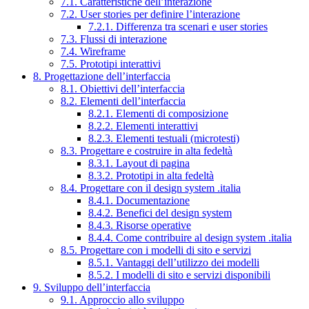
7.1. Caratteristiche dell’interazione
7.2. User stories per definire l’interazione
7.2.1. Differenza tra scenari e user stories
7.3. Flussi di interazione
7.4. Wireframe
7.5. Prototipi interattivi
8. Progettazione dell’interfaccia
8.1. Obiettivi dell’interfaccia
8.2. Elementi dell’interfaccia
8.2.1. Elementi di composizione
8.2.2. Elementi interattivi
8.2.3. Elementi testuali (microtesti)
8.3. Progettare e costruire in alta fedeltà
8.3.1. Layout di pagina
8.3.2. Prototipi in alta fedeltà
8.4. Progettare con il design system .italia
8.4.1. Documentazione
8.4.2. Benefici del design system
8.4.3. Risorse operative
8.4.4. Come contribuire al design system .italia
8.5. Progettare con i modelli di sito e servizi
8.5.1. Vantaggi dell’utilizzo dei modelli
8.5.2. I modelli di sito e servizi disponibili
9. Sviluppo dell’interfaccia
9.1. Approccio allo sviluppo