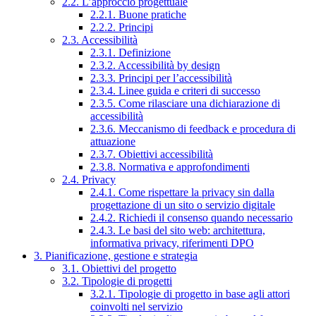
2.2. L’approccio progettuale
2.2.1. Buone pratiche
2.2.2. Principi
2.3. Accessibilità
2.3.1. Definizione
2.3.2. Accessibilità by design
2.3.3. Principi per l’accessibilità
2.3.4. Linee guida e criteri di successo
2.3.5. Come rilasciare una dichiarazione di
accessibilità
2.3.6. Meccanismo di feedback e procedura di
attuazione
2.3.7. Obiettivi accessibilità
2.3.8. Normativa e approfondimenti
2.4. Privacy
2.4.1. Come rispettare la privacy sin dalla
progettazione di un sito o servizio digitale
2.4.2. Richiedi il consenso quando necessario
2.4.3. Le basi del sito web: architettura,
informativa privacy, riferimenti DPO
3. Pianificazione, gestione e strategia
3.1. Obiettivi del progetto
3.2. Tipologie di progetti
3.2.1. Tipologie di progetto in base agli attori
coinvolti nel servizio