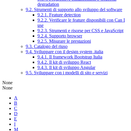
degradation
9.2. Strumenti di supporto allo sviluppo del software
9.2.1. Feature detection
9.2.2. Verificare le feature disponibili con Can I
use
9.2.3. Strumenti e risorse per CSS e JavaScript
9.2.4. Supporto browser
9.2.5. Misurare le prestazioni
9.3. Catalogo del riuso
9.4. Sviluppare con il design system .italia
9.4.1. Il framework Bootstrap Italia
9.4.2. Il kit di sviluppo React
9.4.3. Il kit di sviluppo Angular
9.5. Sviluppare con i modelli di sito e servizi
None
None
A
B
C
D
E
I
M