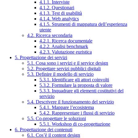
4.1.1. Interviste
4.1.2. Questionari
4.1.3. Test di usabilità
4.1.4. Web analytics
4.1.5. Strumenti di mappatura dell’esperienza
utente
4.2. Ricerca secondaria
4.2.1. Ricerca documentale
4.2.2. Analisi benchmark
4.2.3. Valutazione euristica
5. Progettazione dei servizi
5.1. Cosa sono i servizi e il service design
5.2. Progettare servizi pubblici digitali
5.3. Definire il modello di servizio
5.3.1. Identificare gli attori coinvolti
5.3.2. Formulare la proposta di valore
5.3.3. Inquadrare gli elementi costitutivi del
servizio
5.4. Descrivere il funzionamento del servizio
5.4.1. Mappare l’ecosistema
5.4.2. Rappresentare i flussi di servizio
5.5. Co-progettare le soluzioni
5.5.1. Workshop di co-progettazione
6. Progettazione dei contenuti
6.1. Cos’è il content design