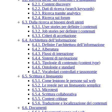
6.2.1. Content discovery
6.2.2. Dati di ricerca (search keywords)
6.2.3. Ricerca tramite analytics
6.2.4. Ricerca sui forum
6.3. Dalla ricerca ai bisogni degli utenti
6.3.1. User stories per definire i contenuti
6.3.2. Job stories per definire i contenuti
6.3.3. Criteri di accettazione
6.4. Architettura dell’informazione
6.4.1. Definire l’architettura dell’informazione
6.4.2. Alberatura
6.4.3. Flussi di interazione
6.4.4. Sistemi di navigazione
6.4.5. Tipologie di contenuto (content type)
6.4.6. Ontologie e standard
6.4.7. Vocabolari controllati e tassonomie
6.5. Scrittura e linguaggio
6.5.1. Come leggono le persone sul web
6.5.2. Le regole per un linguaggio semplice
6.5.3. Microtesti
6.5.4. Scrittura collaborativa
6.5.5. Content critique
6.5.6. Traduzione e localizzazione dei contenuti
6.6. Documenti