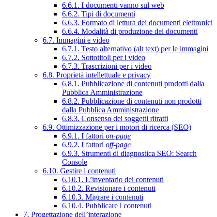
6.6.1. I documenti vanno sul web
6.6.2. Tipi di documenti
6.6.3. Formato di lettura dei documenti elettronici
6.6.4. Modalità di produzione dei documenti
6.7. Immagini e video
6.7.1. Testo alternativo (alt text) per le immagini
6.7.2. Sottotitoli per i video
6.7.3. Trascrizioni per i video
6.8. Proprietà intellettuale e privacy
6.8.1. Pubblicazione di contenuti prodotti dalla
Pubblica Amministrazione
6.8.2. Pubblicazione di contenuti non prodotti
dalla Pubblica Amministrazione
6.8.3. Consenso dei soggetti ritratti
6.9. Ottimizzazione per i motori di ricerca (SEO)
6.9.1. I fattori
on-page
6.9.2. I fattori
off-page
6.9.3. Strumenti di diagnostica SEO: Search
Console
6.10. Gestire i contenuti
6.10.1. L’inventario dei contenuti
6.10.2. Revisionare i contenuti
6.10.3. Migrare i contenuti
6.10.4. Pubblicare i contenuti
7. Progettazione dell’interazione