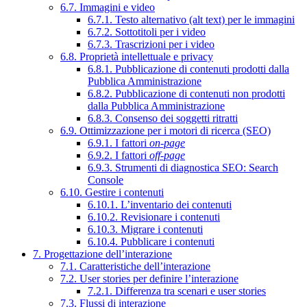
6.7. Immagini e video
6.7.1. Testo alternativo (alt text) per le immagini
6.7.2. Sottotitoli per i video
6.7.3. Trascrizioni per i video
6.8. Proprietà intellettuale e privacy
6.8.1. Pubblicazione di contenuti prodotti dalla
Pubblica Amministrazione
6.8.2. Pubblicazione di contenuti non prodotti
dalla Pubblica Amministrazione
6.8.3. Consenso dei soggetti ritratti
6.9. Ottimizzazione per i motori di ricerca (SEO)
6.9.1. I fattori
on-page
6.9.2. I fattori
off-page
6.9.3. Strumenti di diagnostica SEO: Search
Console
6.10. Gestire i contenuti
6.10.1. L’inventario dei contenuti
6.10.2. Revisionare i contenuti
6.10.3. Migrare i contenuti
6.10.4. Pubblicare i contenuti
7. Progettazione dell’interazione
7.1. Caratteristiche dell’interazione
7.2. User stories per definire l’interazione
7.2.1. Differenza tra scenari e user stories
7.3. Flussi di interazione