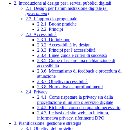
2. Introduzione al design per i servizi pubblici digitali
2.1. Design per l’amministrazione digitale (
e-
government
)
2.2. L’approccio progettuale
2.2.1. Buone pratiche
2.2.2. Principi
2.3. Accessibilità
2.3.1. Definizione
2.3.2. Accessibilità by design
2.3.3. Principi per l’accessibilità
2.3.4. Linee guida e criteri di successo
2.3.5. Come rilasciare una dichiarazione di
accessibilità
2.3.6. Meccanismo di feedback e procedura di
attuazione
2.3.7. Obiettivi accessibilità
2.3.8. Normativa e approfondimenti
2.4. Privacy
2.4.1. Come rispettare la privacy sin dalla
progettazione di un sito o servizio digitale
2.4.2. Richiedi il consenso quando necessario
2.4.3. Le basi del sito web: architettura,
informativa privacy, riferimenti DPO
3. Pianificazione, gestione e strategia
3.1. Obiettivi del progetto