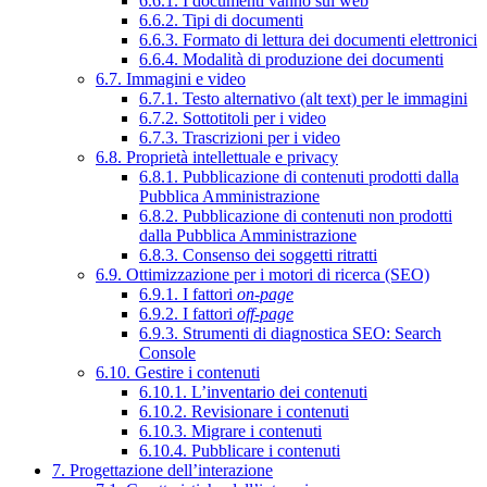
6.6.1. I documenti vanno sul web
6.6.2. Tipi di documenti
6.6.3. Formato di lettura dei documenti elettronici
6.6.4. Modalità di produzione dei documenti
6.7. Immagini e video
6.7.1. Testo alternativo (alt text) per le immagini
6.7.2. Sottotitoli per i video
6.7.3. Trascrizioni per i video
6.8. Proprietà intellettuale e privacy
6.8.1. Pubblicazione di contenuti prodotti dalla
Pubblica Amministrazione
6.8.2. Pubblicazione di contenuti non prodotti
dalla Pubblica Amministrazione
6.8.3. Consenso dei soggetti ritratti
6.9. Ottimizzazione per i motori di ricerca (SEO)
6.9.1. I fattori
on-page
6.9.2. I fattori
off-page
6.9.3. Strumenti di diagnostica SEO: Search
Console
6.10. Gestire i contenuti
6.10.1. L’inventario dei contenuti
6.10.2. Revisionare i contenuti
6.10.3. Migrare i contenuti
6.10.4. Pubblicare i contenuti
7. Progettazione dell’interazione