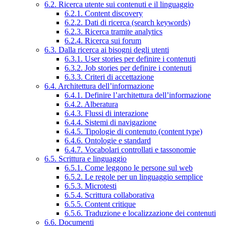
6.2. Ricerca utente sui contenuti e il linguaggio
6.2.1. Content discovery
6.2.2. Dati di ricerca (search keywords)
6.2.3. Ricerca tramite analytics
6.2.4. Ricerca sui forum
6.3. Dalla ricerca ai bisogni degli utenti
6.3.1. User stories per definire i contenuti
6.3.2. Job stories per definire i contenuti
6.3.3. Criteri di accettazione
6.4. Architettura dell’informazione
6.4.1. Definire l’architettura dell’informazione
6.4.2. Alberatura
6.4.3. Flussi di interazione
6.4.4. Sistemi di navigazione
6.4.5. Tipologie di contenuto (content type)
6.4.6. Ontologie e standard
6.4.7. Vocabolari controllati e tassonomie
6.5. Scrittura e linguaggio
6.5.1. Come leggono le persone sul web
6.5.2. Le regole per un linguaggio semplice
6.5.3. Microtesti
6.5.4. Scrittura collaborativa
6.5.5. Content critique
6.5.6. Traduzione e localizzazione dei contenuti
6.6. Documenti