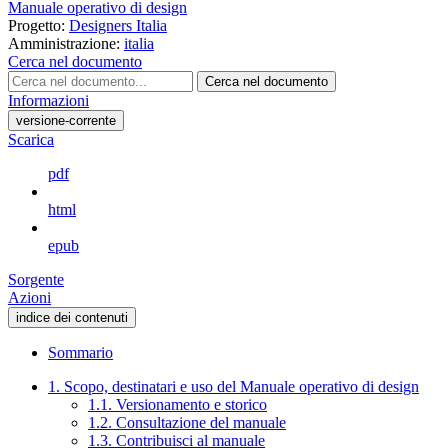
Manuale operativo di design
Progetto:
Designers Italia
Amministrazione:
italia
Cerca nel documento
Cerca nel documento
Informazioni
versione-corrente
Scarica
pdf
html
epub
Sorgente
Azioni
indice dei contenuti
Sommario
1. Scopo, destinatari e uso del Manuale operativo di design
1.1. Versionamento e storico
1.2. Consultazione del manuale
1.3. Contribuisci al manuale