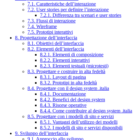
7.1. Caratteristiche dell’interazione
7.2. User stories per definire l’interazione
7.2.1. Differenza tra scenari e user stories
7.3. Flussi di interazione
7.4. Wireframe
7.5. Prototipi interattivi
8. Progettazione dell’interfaccia
8.1. Obiettivi dell’interfaccia
8.2. Elementi dell’interfaccia
8.2.1. Elementi di composizione
8.2.2. Elementi interattivi
8.2.3. Elementi testuali (microtesti)
8.3. Progettare e costruire in alta fedeltà
8.3.1. Layout di pagina
8.3.2. Prototipi in alta fedeltà
8.4. Progettare con il design system .italia
8.4.1. Documentazione
8.4.2. Benefici del design system
8.4.3. Risorse operative
8.4.4. Come contribuire al design system .italia
8.5. Progettare con i modelli di sito e servizi
8.5.1. Vantaggi dell’utilizzo dei modelli
8.5.2. I modelli di sito e servizi disponibili
9. Sviluppo dell’interfaccia
9.1. Approccio allo sviluppo