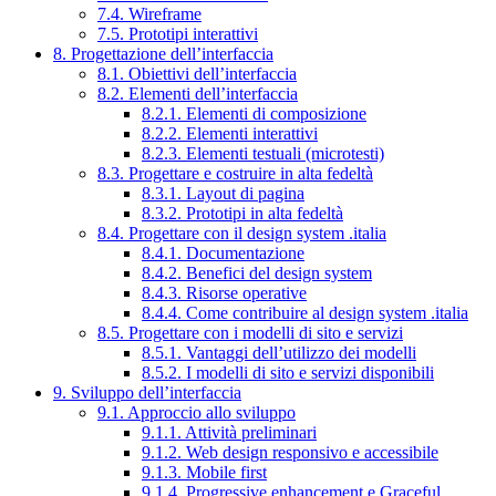
7.4. Wireframe
7.5. Prototipi interattivi
8. Progettazione dell’interfaccia
8.1. Obiettivi dell’interfaccia
8.2. Elementi dell’interfaccia
8.2.1. Elementi di composizione
8.2.2. Elementi interattivi
8.2.3. Elementi testuali (microtesti)
8.3. Progettare e costruire in alta fedeltà
8.3.1. Layout di pagina
8.3.2. Prototipi in alta fedeltà
8.4. Progettare con il design system .italia
8.4.1. Documentazione
8.4.2. Benefici del design system
8.4.3. Risorse operative
8.4.4. Come contribuire al design system .italia
8.5. Progettare con i modelli di sito e servizi
8.5.1. Vantaggi dell’utilizzo dei modelli
8.5.2. I modelli di sito e servizi disponibili
9. Sviluppo dell’interfaccia
9.1. Approccio allo sviluppo
9.1.1. Attività preliminari
9.1.2. Web design responsivo e accessibile
9.1.3. Mobile first
9.1.4. Progressive enhancement e Graceful