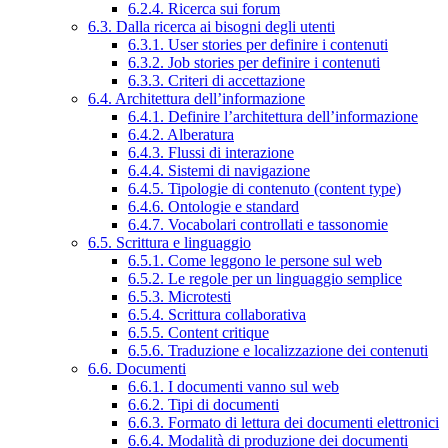
6.2.4. Ricerca sui forum
6.3. Dalla ricerca ai bisogni degli utenti
6.3.1. User stories per definire i contenuti
6.3.2. Job stories per definire i contenuti
6.3.3. Criteri di accettazione
6.4. Architettura dell’informazione
6.4.1. Definire l’architettura dell’informazione
6.4.2. Alberatura
6.4.3. Flussi di interazione
6.4.4. Sistemi di navigazione
6.4.5. Tipologie di contenuto (content type)
6.4.6. Ontologie e standard
6.4.7. Vocabolari controllati e tassonomie
6.5. Scrittura e linguaggio
6.5.1. Come leggono le persone sul web
6.5.2. Le regole per un linguaggio semplice
6.5.3. Microtesti
6.5.4. Scrittura collaborativa
6.5.5. Content critique
6.5.6. Traduzione e localizzazione dei contenuti
6.6. Documenti
6.6.1. I documenti vanno sul web
6.6.2. Tipi di documenti
6.6.3. Formato di lettura dei documenti elettronici
6.6.4. Modalità di produzione dei documenti