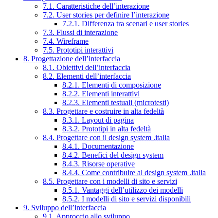
7.1. Caratteristiche dell’interazione
7.2. User stories per definire l’interazione
7.2.1. Differenza tra scenari e user stories
7.3. Flussi di interazione
7.4. Wireframe
7.5. Prototipi interattivi
8. Progettazione dell’interfaccia
8.1. Obiettivi dell’interfaccia
8.2. Elementi dell’interfaccia
8.2.1. Elementi di composizione
8.2.2. Elementi interattivi
8.2.3. Elementi testuali (microtesti)
8.3. Progettare e costruire in alta fedeltà
8.3.1. Layout di pagina
8.3.2. Prototipi in alta fedeltà
8.4. Progettare con il design system .italia
8.4.1. Documentazione
8.4.2. Benefici del design system
8.4.3. Risorse operative
8.4.4. Come contribuire al design system .italia
8.5. Progettare con i modelli di sito e servizi
8.5.1. Vantaggi dell’utilizzo dei modelli
8.5.2. I modelli di sito e servizi disponibili
9. Sviluppo dell’interfaccia
9.1. Approccio allo sviluppo