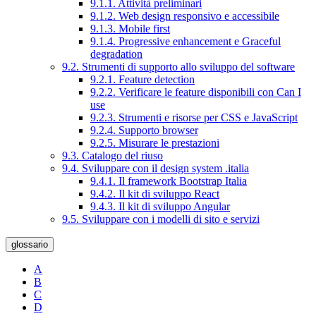
9.1.1. Attività preliminari
9.1.2. Web design responsivo e accessibile
9.1.3. Mobile first
9.1.4. Progressive enhancement e Graceful
degradation
9.2. Strumenti di supporto allo sviluppo del software
9.2.1. Feature detection
9.2.2. Verificare le feature disponibili con Can I
use
9.2.3. Strumenti e risorse per CSS e JavaScript
9.2.4. Supporto browser
9.2.5. Misurare le prestazioni
9.3. Catalogo del riuso
9.4. Sviluppare con il design system .italia
9.4.1. Il framework Bootstrap Italia
9.4.2. Il kit di sviluppo React
9.4.3. Il kit di sviluppo Angular
9.5. Sviluppare con i modelli di sito e servizi
glossario
A
B
C
D