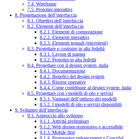
7.4. Wireframe
7.5. Prototipi interattivi
8. Progettazione dell’interfaccia
8.1. Obiettivi dell’interfaccia
8.2. Elementi dell’interfaccia
8.2.1. Elementi di composizione
8.2.2. Elementi interattivi
8.2.3. Elementi testuali (microtesti)
8.3. Progettare e costruire in alta fedeltà
8.3.1. Layout di pagina
8.3.2. Prototipi in alta fedeltà
8.4. Progettare con il design system .italia
8.4.1. Documentazione
8.4.2. Benefici del design system
8.4.3. Risorse operative
8.4.4. Come contribuire al design system .italia
8.5. Progettare con i modelli di sito e servizi
8.5.1. Vantaggi dell’utilizzo dei modelli
8.5.2. I modelli di sito e servizi disponibili
9. Sviluppo dell’interfaccia
9.1. Approccio allo sviluppo
9.1.1. Attività preliminari
9.1.2. Web design responsivo e accessibile
9.1.3. Mobile first
9.1.4. Progressive enhancement e Graceful