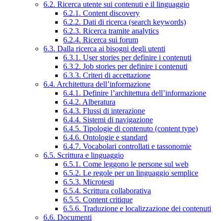
6.2. Ricerca utente sui contenuti e il linguaggio
6.2.1. Content discovery
6.2.2. Dati di ricerca (search keywords)
6.2.3. Ricerca tramite analytics
6.2.4. Ricerca sui forum
6.3. Dalla ricerca ai bisogni degli utenti
6.3.1. User stories per definire i contenuti
6.3.2. Job stories per definire i contenuti
6.3.3. Criteri di accettazione
6.4. Architettura dell’informazione
6.4.1. Definire l’architettura dell’informazione
6.4.2. Alberatura
6.4.3. Flussi di interazione
6.4.4. Sistemi di navigazione
6.4.5. Tipologie di contenuto (content type)
6.4.6. Ontologie e standard
6.4.7. Vocabolari controllati e tassonomie
6.5. Scrittura e linguaggio
6.5.1. Come leggono le persone sul web
6.5.2. Le regole per un linguaggio semplice
6.5.3. Microtesti
6.5.4. Scrittura collaborativa
6.5.5. Content critique
6.5.6. Traduzione e localizzazione dei contenuti
6.6. Documenti