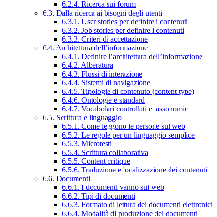
6.2.4. Ricerca sui forum
6.3. Dalla ricerca ai bisogni degli utenti
6.3.1. User stories per definire i contenuti
6.3.2. Job stories per definire i contenuti
6.3.3. Criteri di accettazione
6.4. Architettura dell’informazione
6.4.1. Definire l’architettura dell’informazione
6.4.2. Alberatura
6.4.3. Flussi di interazione
6.4.4. Sistemi di navigazione
6.4.5. Tipologie di contenuto (content type)
6.4.6. Ontologie e standard
6.4.7. Vocabolari controllati e tassonomie
6.5. Scrittura e linguaggio
6.5.1. Come leggono le persone sul web
6.5.2. Le regole per un linguaggio semplice
6.5.3. Microtesti
6.5.4. Scrittura collaborativa
6.5.5. Content critique
6.5.6. Traduzione e localizzazione dei contenuti
6.6. Documenti
6.6.1. I documenti vanno sul web
6.6.2. Tipi di documenti
6.6.3. Formato di lettura dei documenti elettronici
6.6.4. Modalità di produzione dei documenti