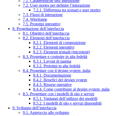
7.1. Caratteristiche dell’interazione
7.2. User stories per definire l’interazione
7.2.1. Differenza tra scenari e user stories
7.3. Flussi di interazione
7.4. Wireframe
7.5. Prototipi interattivi
8. Progettazione dell’interfaccia
8.1. Obiettivi dell’interfaccia
8.2. Elementi dell’interfaccia
8.2.1. Elementi di composizione
8.2.2. Elementi interattivi
8.2.3. Elementi testuali (microtesti)
8.3. Progettare e costruire in alta fedeltà
8.3.1. Layout di pagina
8.3.2. Prototipi in alta fedeltà
8.4. Progettare con il design system .italia
8.4.1. Documentazione
8.4.2. Benefici del design system
8.4.3. Risorse operative
8.4.4. Come contribuire al design system .italia
8.5. Progettare con i modelli di sito e servizi
8.5.1. Vantaggi dell’utilizzo dei modelli
8.5.2. I modelli di sito e servizi disponibili
9. Sviluppo dell’interfaccia
9.1. Approccio allo sviluppo