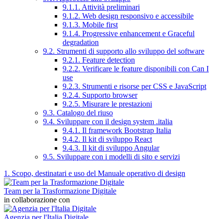
9.1.1. Attività preliminari
9.1.2. Web design responsivo e accessibile
9.1.3. Mobile first
9.1.4. Progressive enhancement e Graceful
degradation
9.2. Strumenti di supporto allo sviluppo del software
9.2.1. Feature detection
9.2.2. Verificare le feature disponibili con Can I
use
9.2.3. Strumenti e risorse per CSS e JavaScript
9.2.4. Supporto browser
9.2.5. Misurare le prestazioni
9.3. Catalogo del riuso
9.4. Sviluppare con il design system .italia
9.4.1. Il framework Bootstrap Italia
9.4.2. Il kit di sviluppo React
9.4.3. Il kit di sviluppo Angular
9.5. Sviluppare con i modelli di sito e servizi
1. Scopo, destinatari e uso del Manuale operativo di design
Team per la Trasformazione Digitale
in collaborazione con
Agenzia per l'Italia Digitale