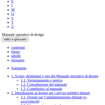
E
I
M
O
S
T
U
Manuale operativo di design
indici e glossario
contenuti
figure
tabelle
glossario
Sommario
1. Scopo, destinatari e uso del Manuale operativo di design
1.1. Versionamento e storico
1.2. Consultazione del manuale
1.3. Contribuisci al manuale
2. Introduzione al design per i servizi pubblici digitali
2.1. Design per l’amministrazione digitale (
e-
government
)