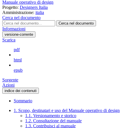
Manuale operativo di design
Progetto:
Designers Italia
Amministrazione:
italia
Cerca nel documento
Cerca nel documento
Informazioni
versione-corrente
Scarica
pdf
html
epub
Sorgente
Azioni
indice dei contenuti
Sommario
1. Scopo, destinatari e uso del Manuale operativo di design
1.1. Versionamento e storico
1.2. Consultazione del manuale
1.3. Contribuisci al manuale