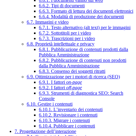
6.6.1. I documenti vanno sul web
6.6.2. Tipi di documenti
6.6.3. Formato di lettura dei documenti elettronici
6.6.4. Modalità di produzione dei documenti
6.7. Immagini e video
6.7.1. Testo alternativo (alt text) per le immagini
6.7.2. Sottotitoli per i video
6.7.3. Trascrizioni per i video
6.8. Proprietà intellettuale e privacy
6.8.1. Pubblicazione di contenuti prodotti dalla
Pubblica Amministrazione
6.8.2. Pubblicazione di contenuti non prodotti
dalla Pubblica Amministrazione
6.8.3. Consenso dei soggetti ritratti
6.9. Ottimizzazione per i motori di ricerca (SEO)
6.9.1. I fattori
on-page
6.9.2. I fattori
off-page
6.9.3. Strumenti di diagnostica SEO: Search
Console
6.10. Gestire i contenuti
6.10.1. L’inventario dei contenuti
6.10.2. Revisionare i contenuti
6.10.3. Migrare i contenuti
6.10.4. Pubblicare i contenuti
7. Progettazione dell’interazione