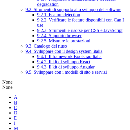
degradation
9.2. Strumenti di supporto allo sviluppo del software
9.2.1. Feature detection
9.2.2. Verificare le feature disponibili con Can I
use
9.2.3. Strumenti e risorse per CSS e JavaScript
9.2.4. Supporto browser
9.2.5. Misurare le prestazioni
9.3. Catalogo del riuso
9.4. Sviluppare con il design system .italia
9.4.1. Il framework Bootstrap Italia
9.4.2. Il kit di sviluppo React
9.4.3. Il kit di sviluppo Angular
9.5. Sviluppare con i modelli di sito e servizi
None
None
A
B
C
D
E
I
M