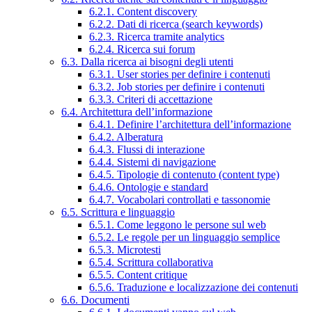
6.2.1. Content discovery
6.2.2. Dati di ricerca (search keywords)
6.2.3. Ricerca tramite analytics
6.2.4. Ricerca sui forum
6.3. Dalla ricerca ai bisogni degli utenti
6.3.1. User stories per definire i contenuti
6.3.2. Job stories per definire i contenuti
6.3.3. Criteri di accettazione
6.4. Architettura dell’informazione
6.4.1. Definire l’architettura dell’informazione
6.4.2. Alberatura
6.4.3. Flussi di interazione
6.4.4. Sistemi di navigazione
6.4.5. Tipologie di contenuto (content type)
6.4.6. Ontologie e standard
6.4.7. Vocabolari controllati e tassonomie
6.5. Scrittura e linguaggio
6.5.1. Come leggono le persone sul web
6.5.2. Le regole per un linguaggio semplice
6.5.3. Microtesti
6.5.4. Scrittura collaborativa
6.5.5. Content critique
6.5.6. Traduzione e localizzazione dei contenuti
6.6. Documenti