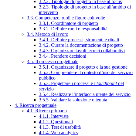
3.2.2. Tipologie di progetto in base al focus
3.2.3. Tipologie di progetto in base all’ambito di
intervento
3.3. Competenze, ruoli e figure coinvolte
3.3.1. Coordinatore di progetto
3.3.2. Definire ruoli e responsabilità
3.4. Metodo di lavoro
3.4.1. Definire processi, strumenti e rituali
3.4.2. Curare la documentazione di progetto
3.4.3. Organizzare tavoli tecnici collaborativi
3.4.4. Prendere decisioni
3.5. Il processo progettuale
3.5.1. Organizzare il progetto e la sua gestione
3.5.2. Comprendere il contesto d’uso del servizio
pubblico
3.5.3. Progettare i processi e i
touchpoint
del
servizio
3.5.4. Realizzare l’interfaccia utente del servizio
3.5.5. Validare la soluzione ottenuta
4. Ricerca progettuale
4.1. Ricerca primaria
4.1.1. Interviste
4.1.2. Questionari
4.1.3. Test di usabilità
4.1.4. Web analytics