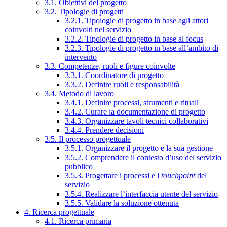
3.1. Obiettivi del progetto
3.2. Tipologie di progetti
3.2.1. Tipologie di progetto in base agli attori
coinvolti nel servizio
3.2.2. Tipologie di progetto in base al focus
3.2.3. Tipologie di progetto in base all’ambito di
intervento
3.3. Competenze, ruoli e figure coinvolte
3.3.1. Coordinatore di progetto
3.3.2. Definire ruoli e responsabilità
3.4. Metodo di lavoro
3.4.1. Definire processi, strumenti e rituali
3.4.2. Curare la documentazione di progetto
3.4.3. Organizzare tavoli tecnici collaborativi
3.4.4. Prendere decisioni
3.5. Il processo progettuale
3.5.1. Organizzare il progetto e la sua gestione
3.5.2. Comprendere il contesto d’uso del servizio
pubblico
3.5.3. Progettare i processi e i
touchpoint
del
servizio
3.5.4. Realizzare l’interfaccia utente del servizio
3.5.5. Validare la soluzione ottenuta
4. Ricerca progettuale
4.1. Ricerca primaria