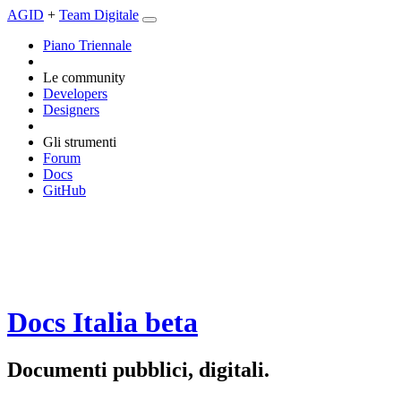
AGID
+
Team Digitale
Piano Triennale
Le community
Developers
Designers
Gli strumenti
Forum
Docs
GitHub
Docs Italia
beta
Documenti pubblici, digitali.