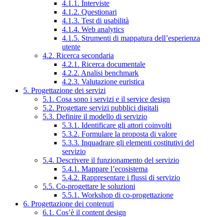
4.1.1. Interviste
4.1.2. Questionari
4.1.3. Test di usabilità
4.1.4. Web analytics
4.1.5. Strumenti di mappatura dell’esperienza
utente
4.2. Ricerca secondaria
4.2.1. Ricerca documentale
4.2.2. Analisi benchmark
4.2.3. Valutazione euristica
5. Progettazione dei servizi
5.1. Cosa sono i servizi e il service design
5.2. Progettare servizi pubblici digitali
5.3. Definire il modello di servizio
5.3.1. Identificare gli attori coinvolti
5.3.2. Formulare la proposta di valore
5.3.3. Inquadrare gli elementi costitutivi del
servizio
5.4. Descrivere il funzionamento del servizio
5.4.1. Mappare l’ecosistema
5.4.2. Rappresentare i flussi di servizio
5.5. Co-progettare le soluzioni
5.5.1. Workshop di co-progettazione
6. Progettazione dei contenuti
6.1. Cos’è il content design