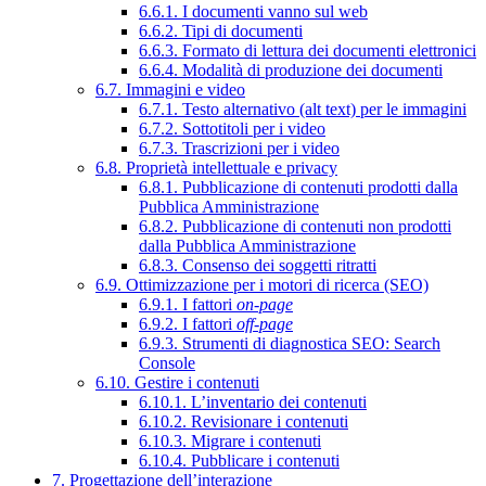
6.6.1. I documenti vanno sul web
6.6.2. Tipi di documenti
6.6.3. Formato di lettura dei documenti elettronici
6.6.4. Modalità di produzione dei documenti
6.7. Immagini e video
6.7.1. Testo alternativo (alt text) per le immagini
6.7.2. Sottotitoli per i video
6.7.3. Trascrizioni per i video
6.8. Proprietà intellettuale e privacy
6.8.1. Pubblicazione di contenuti prodotti dalla
Pubblica Amministrazione
6.8.2. Pubblicazione di contenuti non prodotti
dalla Pubblica Amministrazione
6.8.3. Consenso dei soggetti ritratti
6.9. Ottimizzazione per i motori di ricerca (SEO)
6.9.1. I fattori
on-page
6.9.2. I fattori
off-page
6.9.3. Strumenti di diagnostica SEO: Search
Console
6.10. Gestire i contenuti
6.10.1. L’inventario dei contenuti
6.10.2. Revisionare i contenuti
6.10.3. Migrare i contenuti
6.10.4. Pubblicare i contenuti
7. Progettazione dell’interazione