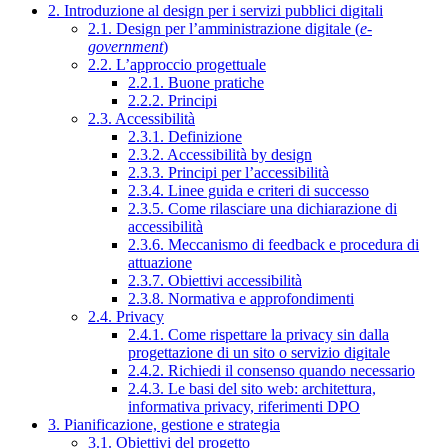
2. Introduzione al design per i servizi pubblici digitali
2.1. Design per l’amministrazione digitale (
e-
government
)
2.2. L’approccio progettuale
2.2.1. Buone pratiche
2.2.2. Principi
2.3. Accessibilità
2.3.1. Definizione
2.3.2. Accessibilità by design
2.3.3. Principi per l’accessibilità
2.3.4. Linee guida e criteri di successo
2.3.5. Come rilasciare una dichiarazione di
accessibilità
2.3.6. Meccanismo di feedback e procedura di
attuazione
2.3.7. Obiettivi accessibilità
2.3.8. Normativa e approfondimenti
2.4. Privacy
2.4.1. Come rispettare la privacy sin dalla
progettazione di un sito o servizio digitale
2.4.2. Richiedi il consenso quando necessario
2.4.3. Le basi del sito web: architettura,
informativa privacy, riferimenti DPO
3. Pianificazione, gestione e strategia
3.1. Obiettivi del progetto