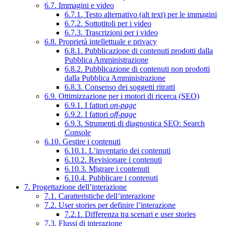
6.7. Immagini e video
6.7.1. Testo alternativo (alt text) per le immagini
6.7.2. Sottotitoli per i video
6.7.3. Trascrizioni per i video
6.8. Proprietà intellettuale e privacy
6.8.1. Pubblicazione di contenuti prodotti dalla
Pubblica Amministrazione
6.8.2. Pubblicazione di contenuti non prodotti
dalla Pubblica Amministrazione
6.8.3. Consenso dei soggetti ritratti
6.9. Ottimizzazione per i motori di ricerca (SEO)
6.9.1. I fattori
on-page
6.9.2. I fattori
off-page
6.9.3. Strumenti di diagnostica SEO: Search
Console
6.10. Gestire i contenuti
6.10.1. L’inventario dei contenuti
6.10.2. Revisionare i contenuti
6.10.3. Migrare i contenuti
6.10.4. Pubblicare i contenuti
7. Progettazione dell’interazione
7.1. Caratteristiche dell’interazione
7.2. User stories per definire l’interazione
7.2.1. Differenza tra scenari e user stories
7.3. Flussi di interazione