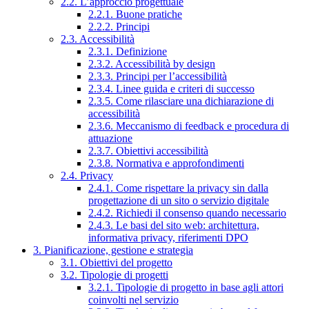
2.2. L’approccio progettuale
2.2.1. Buone pratiche
2.2.2. Principi
2.3. Accessibilità
2.3.1. Definizione
2.3.2. Accessibilità by design
2.3.3. Principi per l’accessibilità
2.3.4. Linee guida e criteri di successo
2.3.5. Come rilasciare una dichiarazione di
accessibilità
2.3.6. Meccanismo di feedback e procedura di
attuazione
2.3.7. Obiettivi accessibilità
2.3.8. Normativa e approfondimenti
2.4. Privacy
2.4.1. Come rispettare la privacy sin dalla
progettazione di un sito o servizio digitale
2.4.2. Richiedi il consenso quando necessario
2.4.3. Le basi del sito web: architettura,
informativa privacy, riferimenti DPO
3. Pianificazione, gestione e strategia
3.1. Obiettivi del progetto
3.2. Tipologie di progetti
3.2.1. Tipologie di progetto in base agli attori
coinvolti nel servizio