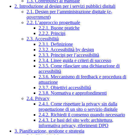
1.3. Contribuisci al manuale
2. Introduzione al design per i servizi pubblici digitali
2.1. Design per l’amministrazione digitale (
e-
government
)
2.2. L’approccio progettuale
2.2.1. Buone pratiche
2.2.2. Principi
2.3. Accessibilità
2.3.1. Definizione
2.3.2. Accessibilità by design
2.3.3. Principi per l’accessibilità
2.3.4. Linee guida e criteri di successo
2.3.5. Come rilasciare una dichiarazione di
accessibilità
2.3.6. Meccanismo di feedback e procedura di
attuazione
2.3.7. Obiettivi accessibilità
2.3.8. Normativa e approfondimenti
2.4. Privacy
2.4.1. Come rispettare la privacy sin dalla
progettazione di un sito o servizio digitale
2.4.2. Richiedi il consenso quando necessario
2.4.3. Le basi del sito web: architettura,
informativa privacy, riferimenti DPO
3. Pianificazione, gestione e strategia