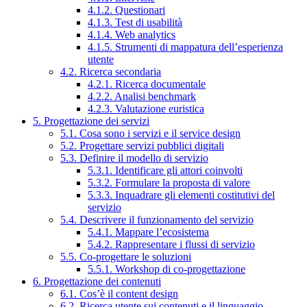
4.1.2. Questionari
4.1.3. Test di usabilità
4.1.4. Web analytics
4.1.5. Strumenti di mappatura dell’esperienza
utente
4.2. Ricerca secondaria
4.2.1. Ricerca documentale
4.2.2. Analisi benchmark
4.2.3. Valutazione euristica
5. Progettazione dei servizi
5.1. Cosa sono i servizi e il service design
5.2. Progettare servizi pubblici digitali
5.3. Definire il modello di servizio
5.3.1. Identificare gli attori coinvolti
5.3.2. Formulare la proposta di valore
5.3.3. Inquadrare gli elementi costitutivi del
servizio
5.4. Descrivere il funzionamento del servizio
5.4.1. Mappare l’ecosistema
5.4.2. Rappresentare i flussi di servizio
5.5. Co-progettare le soluzioni
5.5.1. Workshop di co-progettazione
6. Progettazione dei contenuti
6.1. Cos’è il content design
6.2. Ricerca utente sui contenuti e il linguaggio