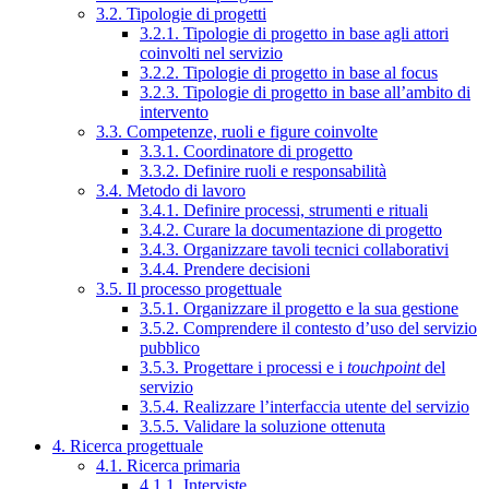
3.2. Tipologie di progetti
3.2.1. Tipologie di progetto in base agli attori
coinvolti nel servizio
3.2.2. Tipologie di progetto in base al focus
3.2.3. Tipologie di progetto in base all’ambito di
intervento
3.3. Competenze, ruoli e figure coinvolte
3.3.1. Coordinatore di progetto
3.3.2. Definire ruoli e responsabilità
3.4. Metodo di lavoro
3.4.1. Definire processi, strumenti e rituali
3.4.2. Curare la documentazione di progetto
3.4.3. Organizzare tavoli tecnici collaborativi
3.4.4. Prendere decisioni
3.5. Il processo progettuale
3.5.1. Organizzare il progetto e la sua gestione
3.5.2. Comprendere il contesto d’uso del servizio
pubblico
3.5.3. Progettare i processi e i
touchpoint
del
servizio
3.5.4. Realizzare l’interfaccia utente del servizio
3.5.5. Validare la soluzione ottenuta
4. Ricerca progettuale
4.1. Ricerca primaria
4.1.1. Interviste