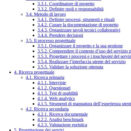
3.3.1. Coordinatore di progetto
3.3.2. Definire ruoli e responsabilità
3.4. Metodo di lavoro
3.4.1. Definire processi, strumenti e rituali
3.4.2. Curare la documentazione di progetto
3.4.3. Organizzare tavoli tecnici collaborativi
3.4.4. Prendere decisioni
3.5. Il processo progettuale
3.5.1. Organizzare il progetto e la sua gestione
3.5.2. Comprendere il contesto d’uso del servizio 
3.5.3. Progettare i processi e i
touchpoint
del servi
3.5.4. Realizzare l’interfaccia utente del servizio
3.5.5. Validare la soluzione ottenuta
4. Ricerca progettuale
4.1. Ricerca primaria
4.1.1. Interviste
4.1.2. Questionari
4.1.3. Test di usabilità
4.1.4. Web analytics
4.1.5. Strumenti di mappatura dell’esperienza uten
4.2. Ricerca secondaria
4.2.1. Ricerca documentale
4.2.2. Analisi benchmark
4.2.3. Valutazione euristica
5. Progettazione dei servizi