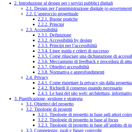
2. Introduzione al design per i servizi pubblici digitali
2.1. Design per l’amministrazione digitale (
e-government
2.2. L’approccio progettuale
2.2.1. Buone pratiche
2.2.2. Principi
2.3. Accessibilità
2.3.1. Definizione
2.3.2. Accessibilità by design
2.3.3. Principi per l’accessibilità
2.3.4. Linee guida e criteri di successo
2.3.5. Come rilasciare una dichiarazione di accessib
2.3.6. Meccanismo di feedback e procedura di attu
2.3.7. Obiettivi accessibilità
2.3.8. Normativa e approfondimenti
2.4. Privacy
2.4.1. Come rispettare la privacy sin dalla progettaz
2.4.2. Richiedi il consenso quando necessario
2.4.3. Le basi del sito web: architettura, informati
3. Pianificazione, gestione e strategia
3.1. Obiettivi del progetto
3.2. Tipologie di progetti
3.2.1. Tipologie di progetto in base agli attori coinv
3.2.2. Tipologie di progetto in base al focus
3.2.3. Tipologie di progetto in base all’ambito di i
3.3. Competenze, ruoli e figure coinvolte