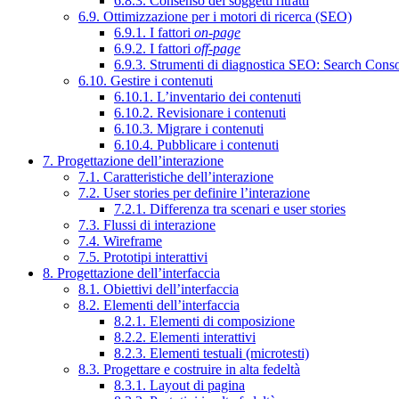
6.8.3. Consenso dei soggetti ritratti
6.9. Ottimizzazione per i motori di ricerca (SEO)
6.9.1. I fattori
on-page
6.9.2. I fattori
off-page
6.9.3. Strumenti di diagnostica SEO: Search Cons
6.10. Gestire i contenuti
6.10.1. L’inventario dei contenuti
6.10.2. Revisionare i contenuti
6.10.3. Migrare i contenuti
6.10.4. Pubblicare i contenuti
7. Progettazione dell’interazione
7.1. Caratteristiche dell’interazione
7.2. User stories per definire l’interazione
7.2.1. Differenza tra scenari e user stories
7.3. Flussi di interazione
7.4. Wireframe
7.5. Prototipi interattivi
8. Progettazione dell’interfaccia
8.1. Obiettivi dell’interfaccia
8.2. Elementi dell’interfaccia
8.2.1. Elementi di composizione
8.2.2. Elementi interattivi
8.2.3. Elementi testuali (microtesti)
8.3. Progettare e costruire in alta fedeltà
8.3.1. Layout di pagina