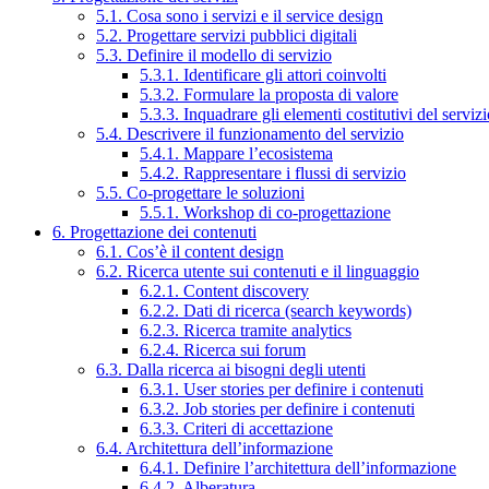
5.1. Cosa sono i servizi e il service design
5.2. Progettare servizi pubblici digitali
5.3. Definire il modello di servizio
5.3.1. Identificare gli attori coinvolti
5.3.2. Formulare la proposta di valore
5.3.3. Inquadrare gli elementi costitutivi del serviz
5.4. Descrivere il funzionamento del servizio
5.4.1. Mappare l’ecosistema
5.4.2. Rappresentare i flussi di servizio
5.5. Co-progettare le soluzioni
5.5.1. Workshop di co-progettazione
6. Progettazione dei contenuti
6.1. Cos’è il content design
6.2. Ricerca utente sui contenuti e il linguaggio
6.2.1. Content discovery
6.2.2. Dati di ricerca (search keywords)
6.2.3. Ricerca tramite analytics
6.2.4. Ricerca sui forum
6.3. Dalla ricerca ai bisogni degli utenti
6.3.1. User stories per definire i contenuti
6.3.2. Job stories per definire i contenuti
6.3.3. Criteri di accettazione
6.4. Architettura dell’informazione
6.4.1. Definire l’architettura dell’informazione
6.4.2. Alberatura