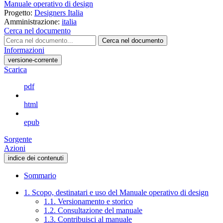
Manuale operativo di design
Progetto:
Designers Italia
Amministrazione:
italia
Cerca nel documento
Cerca nel documento
Informazioni
versione-corrente
Scarica
pdf
html
epub
Sorgente
Azioni
indice dei contenuti
Sommario
1. Scopo, destinatari e uso del Manuale operativo di design
1.1. Versionamento e storico
1.2. Consultazione del manuale
1.3. Contribuisci al manuale