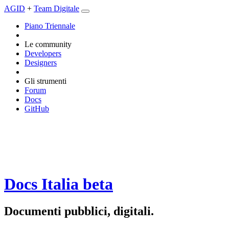
AGID
+
Team Digitale
Piano Triennale
Le community
Developers
Designers
Gli strumenti
Forum
Docs
GitHub
Docs Italia
beta
Documenti pubblici, digitali.