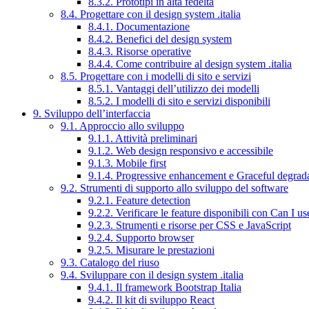
8.3.2. Prototipi in alta fedeltà
8.4. Progettare con il design system .italia
8.4.1. Documentazione
8.4.2. Benefici del design system
8.4.3. Risorse operative
8.4.4. Come contribuire al design system .italia
8.5. Progettare con i modelli di sito e servizi
8.5.1. Vantaggi dell’utilizzo dei modelli
8.5.2. I modelli di sito e servizi disponibili
9. Sviluppo dell’interfaccia
9.1. Approccio allo sviluppo
9.1.1. Attività preliminari
9.1.2. Web design responsivo e accessibile
9.1.3. Mobile first
9.1.4. Progressive enhancement e Graceful degrad
9.2. Strumenti di supporto allo sviluppo del software
9.2.1. Feature detection
9.2.2. Verificare le feature disponibili con Can I us
9.2.3. Strumenti e risorse per CSS e JavaScript
9.2.4. Supporto browser
9.2.5. Misurare le prestazioni
9.3. Catalogo del riuso
9.4. Sviluppare con il design system .italia
9.4.1. Il framework Bootstrap Italia
9.4.2. Il kit di sviluppo React