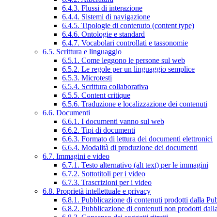
6.4.3. Flussi di interazione
6.4.4. Sistemi di navigazione
6.4.5. Tipologie di contenuto (content type)
6.4.6. Ontologie e standard
6.4.7. Vocabolari controllati e tassonomie
6.5. Scrittura e linguaggio
6.5.1. Come leggono le persone sul web
6.5.2. Le regole per un linguaggio semplice
6.5.3. Microtesti
6.5.4. Scrittura collaborativa
6.5.5. Content critique
6.5.6. Traduzione e localizzazione dei contenuti
6.6. Documenti
6.6.1. I documenti vanno sul web
6.6.2. Tipi di documenti
6.6.3. Formato di lettura dei documenti elettronici
6.6.4. Modalità di produzione dei documenti
6.7. Immagini e video
6.7.1. Testo alternativo (alt text) per le immagini
6.7.2. Sottotitoli per i video
6.7.3. Trascrizioni per i video
6.8. Proprietà intellettuale e privacy
6.8.1. Pubblicazione di contenuti prodotti dalla P
6.8.2. Pubblicazione di contenuti non prodotti dal