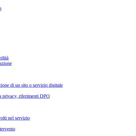
)
ilità
azione
ione di un sito o servizio digitale
va privacy, riferimenti DPO
olti nel servizio
ntervento