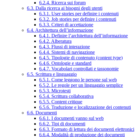
6.2.4. Ricerca sui forum
6.3. Dalla ricerca ai bisogni degli utenti
6.3.1. User stories per definire i contenuti
6.3.2. Job stories per definire i contenuti
6.3.3. Criteri di accettazione
6.4. Architettura dell’informazione
6.4.1. Definire l’architettura dell’informazione
6.4.2. Alberatura
6.4.3. Flussi di interazione
6.4.4. Sistemi di navigazione
6.4.5. Tipologie di contenuto (content type)
6.4.6. Ontologie e standard
6.4.7. Vocabolari controllati e tassonomie
6.5. Scrittura e linguaggio
6.5.1. Come leggono le persone sul web
6.5.2. Le regole per un linguaggio semplice
6.5.3. Microtesti
6.5.4. Scrittura collaborativa
6.5.5. Content critique
6.5.6. Traduzione e localizzazione dei contenuti
6.6. Documenti
6.6.1. I documenti vanno sul web
6.6.2. Tipi di documenti
6.6.3. Formato di lettura dei documenti elettronici
6.6.4. Modalità di produzione dei documenti