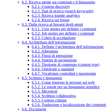
6.2. Ricerca utente sui contenuti e il linguaggio
6.2.1. Content discovery
6.2.2. Dati di ricerca (search keywords)
6.2.3. Ricerca tramite analytics
6.2.4. Ricerca sui forum
6.3. Dalla ricerca ai bisogni degli utenti
6.3.1. User stories per definire i contenuti
6.3.2. Job stories per definire i contenuti
6.3.3. Criteri di accettazione
6.4. Architettura dell’informazione
6.4.1. Definire l’architettura dell’informazione
6.4.2. Alberatura
6.4.3. Flussi di interazione
6.4.4. Sistemi di navigazione
6.4.5. Tipologie di contenuto (content type)
6.4.6. Ontologie e standard
6.4.7. Vocabolari controllati e tassonomie
6.5. Scrittura e linguaggio
6.5.1. Come leggono le persone sul web
6.5.2. Le regole per un linguaggio semplice
6.5.3. Microtesti
6.5.4. Scrittura collaborativa
6.5.5. Content critique
6.5.6. Traduzione e localizzazione dei contenuti
6.6. Documenti