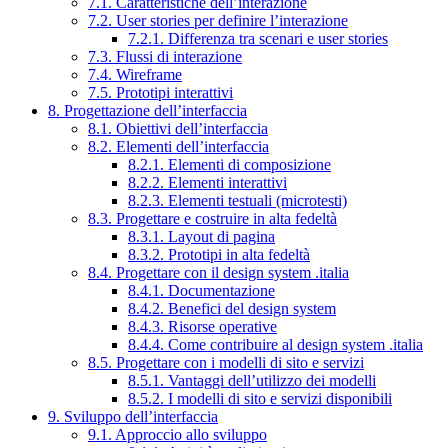
7.1. Caratteristiche dell’interazione
7.2. User stories per definire l’interazione
7.2.1. Differenza tra scenari e user stories
7.3. Flussi di interazione
7.4. Wireframe
7.5. Prototipi interattivi
8. Progettazione dell’interfaccia
8.1. Obiettivi dell’interfaccia
8.2. Elementi dell’interfaccia
8.2.1. Elementi di composizione
8.2.2. Elementi interattivi
8.2.3. Elementi testuali (microtesti)
8.3. Progettare e costruire in alta fedeltà
8.3.1. Layout di pagina
8.3.2. Prototipi in alta fedeltà
8.4. Progettare con il design system .italia
8.4.1. Documentazione
8.4.2. Benefici del design system
8.4.3. Risorse operative
8.4.4. Come contribuire al design system .italia
8.5. Progettare con i modelli di sito e servizi
8.5.1. Vantaggi dell’utilizzo dei modelli
8.5.2. I modelli di sito e servizi disponibili
9. Sviluppo dell’interfaccia
9.1. Approccio allo sviluppo