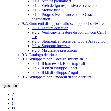
9.1.1. Attività preliminari
9.1.2. Web design responsivo e accessibile
9.1.3. Mobile first
9.1.4. Progressive enhancement e Graceful
degradation
9.2. Strumenti di supporto allo sviluppo del software
9.2.1. Feature detection
9.2.2. Verificare le feature disponibili con Can I
use
9.2.3. Strumenti e risorse per CSS e JavaScript
9.2.4. Supporto browser
9.2.5. Misurare le prestazioni
9.3. Catalogo del riuso
9.4. Sviluppare con il design system .italia
9.4.1. Il framework Bootstrap Italia
9.4.2. Il kit di sviluppo React
9.4.3. Il kit di sviluppo Angular
9.5. Sviluppare con i modelli di sito e servizi
glossario
A
B
C
D