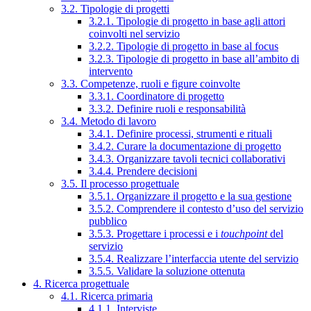
3.2. Tipologie di progetti
3.2.1. Tipologie di progetto in base agli attori
coinvolti nel servizio
3.2.2. Tipologie di progetto in base al focus
3.2.3. Tipologie di progetto in base all’ambito di
intervento
3.3. Competenze, ruoli e figure coinvolte
3.3.1. Coordinatore di progetto
3.3.2. Definire ruoli e responsabilità
3.4. Metodo di lavoro
3.4.1. Definire processi, strumenti e rituali
3.4.2. Curare la documentazione di progetto
3.4.3. Organizzare tavoli tecnici collaborativi
3.4.4. Prendere decisioni
3.5. Il processo progettuale
3.5.1. Organizzare il progetto e la sua gestione
3.5.2. Comprendere il contesto d’uso del servizio
pubblico
3.5.3. Progettare i processi e i
touchpoint
del
servizio
3.5.4. Realizzare l’interfaccia utente del servizio
3.5.5. Validare la soluzione ottenuta
4. Ricerca progettuale
4.1. Ricerca primaria
4.1.1. Interviste