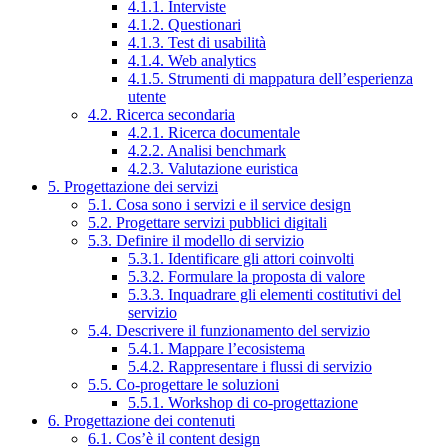
4.1.1. Interviste
4.1.2. Questionari
4.1.3. Test di usabilità
4.1.4. Web analytics
4.1.5. Strumenti di mappatura dell’esperienza
utente
4.2. Ricerca secondaria
4.2.1. Ricerca documentale
4.2.2. Analisi benchmark
4.2.3. Valutazione euristica
5. Progettazione dei servizi
5.1. Cosa sono i servizi e il service design
5.2. Progettare servizi pubblici digitali
5.3. Definire il modello di servizio
5.3.1. Identificare gli attori coinvolti
5.3.2. Formulare la proposta di valore
5.3.3. Inquadrare gli elementi costitutivi del
servizio
5.4. Descrivere il funzionamento del servizio
5.4.1. Mappare l’ecosistema
5.4.2. Rappresentare i flussi di servizio
5.5. Co-progettare le soluzioni
5.5.1. Workshop di co-progettazione
6. Progettazione dei contenuti
6.1. Cos’è il content design