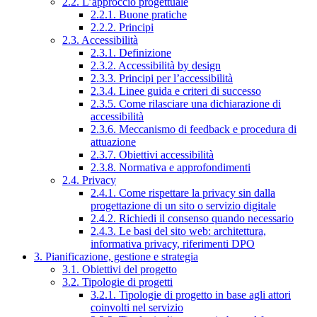
2.2. L’approccio progettuale
2.2.1. Buone pratiche
2.2.2. Principi
2.3. Accessibilità
2.3.1. Definizione
2.3.2. Accessibilità by design
2.3.3. Principi per l’accessibilità
2.3.4. Linee guida e criteri di successo
2.3.5. Come rilasciare una dichiarazione di
accessibilità
2.3.6. Meccanismo di feedback e procedura di
attuazione
2.3.7. Obiettivi accessibilità
2.3.8. Normativa e approfondimenti
2.4. Privacy
2.4.1. Come rispettare la privacy sin dalla
progettazione di un sito o servizio digitale
2.4.2. Richiedi il consenso quando necessario
2.4.3. Le basi del sito web: architettura,
informativa privacy, riferimenti DPO
3. Pianificazione, gestione e strategia
3.1. Obiettivi del progetto
3.2. Tipologie di progetti
3.2.1. Tipologie di progetto in base agli attori
coinvolti nel servizio