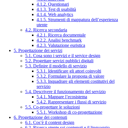
4.1.2. Questionari
4.1.3. Test di usabilità
4.1.4. Web analytics
4.1.5. Strumenti di mappatura dell’esperienza
utente
4.2. Ricerca secondaria
4.2.1. Ricerca documentale
4.2.2. Analisi benchmark
4.2.3. Valutazione euristica
5. Progettazione dei servizi
5.1. Cosa sono i servizi e il service design
5.2. Progettare servizi pubblici digitali
5.3. Definire il modello di servizio
5.3.1. Identificare gli attori coinvolti
5.3.2. Formulare la proposta di valore
5.3.3. Inquadrare gli elementi costitutivi del
servizio
5.4. Descrivere il funzionamento del servizio
5.4.1. Mappare l’ecosistema
5.4.2. Rappresentare i flussi di servizio
5.5. Co-progettare le soluzioni
5.5.1. Workshop di co-progettazione
6. Progettazione dei contenuti
6.1. Cos’è il content design
6.2. Ricerca utente sui contenuti e il linguaggio