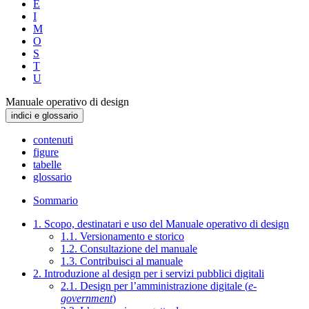
E
I
M
O
S
T
U
Manuale operativo di design
indici e glossario
contenuti
figure
tabelle
glossario
Sommario
1. Scopo, destinatari e uso del Manuale operativo di design
1.1. Versionamento e storico
1.2. Consultazione del manuale
1.3. Contribuisci al manuale
2. Introduzione al design per i servizi pubblici digitali
2.1. Design per l’amministrazione digitale (
e-
government
)