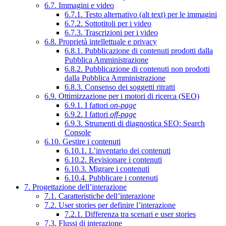
6.7. Immagini e video
6.7.1. Testo alternativo (alt text) per le immagini
6.7.2. Sottotitoli per i video
6.7.3. Trascrizioni per i video
6.8. Proprietà intellettuale e privacy
6.8.1. Pubblicazione di contenuti prodotti dalla
Pubblica Amministrazione
6.8.2. Pubblicazione di contenuti non prodotti
dalla Pubblica Amministrazione
6.8.3. Consenso dei soggetti ritratti
6.9. Ottimizzazione per i motori di ricerca (SEO)
6.9.1. I fattori
on-page
6.9.2. I fattori
off-page
6.9.3. Strumenti di diagnostica SEO: Search
Console
6.10. Gestire i contenuti
6.10.1. L’inventario dei contenuti
6.10.2. Revisionare i contenuti
6.10.3. Migrare i contenuti
6.10.4. Pubblicare i contenuti
7. Progettazione dell’interazione
7.1. Caratteristiche dell’interazione
7.2. User stories per definire l’interazione
7.2.1. Differenza tra scenari e user stories
7.3. Flussi di interazione