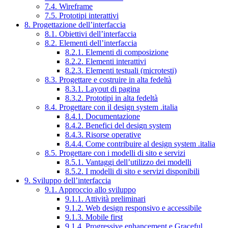
7.4. Wireframe
7.5. Prototipi interattivi
8. Progettazione dell’interfaccia
8.1. Obiettivi dell’interfaccia
8.2. Elementi dell’interfaccia
8.2.1. Elementi di composizione
8.2.2. Elementi interattivi
8.2.3. Elementi testuali (microtesti)
8.3. Progettare e costruire in alta fedeltà
8.3.1. Layout di pagina
8.3.2. Prototipi in alta fedeltà
8.4. Progettare con il design system .italia
8.4.1. Documentazione
8.4.2. Benefici del design system
8.4.3. Risorse operative
8.4.4. Come contribuire al design system .italia
8.5. Progettare con i modelli di sito e servizi
8.5.1. Vantaggi dell’utilizzo dei modelli
8.5.2. I modelli di sito e servizi disponibili
9. Sviluppo dell’interfaccia
9.1. Approccio allo sviluppo
9.1.1. Attività preliminari
9.1.2. Web design responsivo e accessibile
9.1.3. Mobile first
9.1.4. Progressive enhancement e Graceful