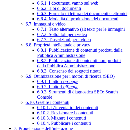
6.6.1. I documenti vanno sul web
6.6.2. Tipi di documenti
6.6.3. Formato di lettura dei documenti elettronici
6.6.4. Modalità di produzione dei documenti
6.7. Immagini e video
6.7.1. Testo alternativo (alt text) per le immagini
6.7.2. Sottotitoli per i video
6.7.3. Trascrizioni per i video
6.8. Proprietà intellettuale e privacy
6.8.1. Pubblicazione di contenuti prodotti dalla
Pubblica Amministrazione
6.8.2. Pubblicazione di contenuti non prodotti
dalla Pubblica Amministrazione
6.8.3. Consenso dei soggetti ritratti
6.9. Ottimizzazione per i motori di ricerca (SEO)
6.9.1. I fattori
on-page
6.9.2. I fattori
off-page
6.9.3. Strumenti di diagnostica SEO: Search
Console
6.10. Gestire i contenuti
6.10.1. L’inventario dei contenuti
6.10.2. Revisionare i contenuti
6.10.3. Migrare i contenuti
6.10.4. Pubblicare i contenuti
7. Progettazione dell’interazione