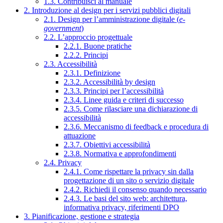
1.3. Contribuisci al manuale
2. Introduzione al design per i servizi pubblici digitali
2.1. Design per l’amministrazione digitale (
e-
government
)
2.2. L’approccio progettuale
2.2.1. Buone pratiche
2.2.2. Principi
2.3. Accessibilità
2.3.1. Definizione
2.3.2. Accessibilità by design
2.3.3. Principi per l’accessibilità
2.3.4. Linee guida e criteri di successo
2.3.5. Come rilasciare una dichiarazione di
accessibilità
2.3.6. Meccanismo di feedback e procedura di
attuazione
2.3.7. Obiettivi accessibilità
2.3.8. Normativa e approfondimenti
2.4. Privacy
2.4.1. Come rispettare la privacy sin dalla
progettazione di un sito o servizio digitale
2.4.2. Richiedi il consenso quando necessario
2.4.3. Le basi del sito web: architettura,
informativa privacy, riferimenti DPO
3. Pianificazione, gestione e strategia