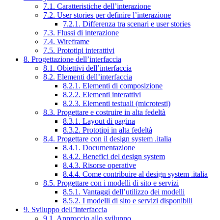
7.1. Caratteristiche dell’interazione
7.2. User stories per definire l’interazione
7.2.1. Differenza tra scenari e user stories
7.3. Flussi di interazione
7.4. Wireframe
7.5. Prototipi interattivi
8. Progettazione dell’interfaccia
8.1. Obiettivi dell’interfaccia
8.2. Elementi dell’interfaccia
8.2.1. Elementi di composizione
8.2.2. Elementi interattivi
8.2.3. Elementi testuali (microtesti)
8.3. Progettare e costruire in alta fedeltà
8.3.1. Layout di pagina
8.3.2. Prototipi in alta fedeltà
8.4. Progettare con il design system .italia
8.4.1. Documentazione
8.4.2. Benefici del design system
8.4.3. Risorse operative
8.4.4. Come contribuire al design system .italia
8.5. Progettare con i modelli di sito e servizi
8.5.1. Vantaggi dell’utilizzo dei modelli
8.5.2. I modelli di sito e servizi disponibili
9. Sviluppo dell’interfaccia
9.1. Approccio allo sviluppo