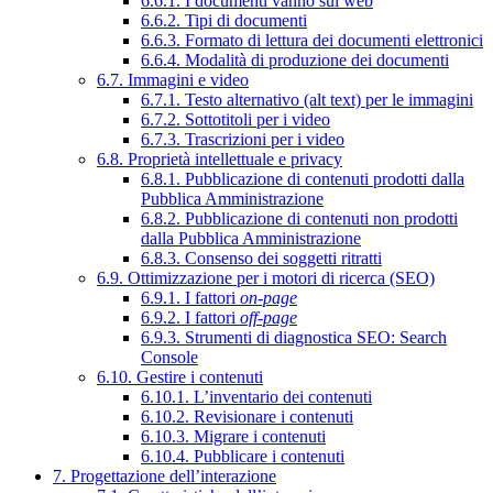
6.6.1. I documenti vanno sul web
6.6.2. Tipi di documenti
6.6.3. Formato di lettura dei documenti elettronici
6.6.4. Modalità di produzione dei documenti
6.7. Immagini e video
6.7.1. Testo alternativo (alt text) per le immagini
6.7.2. Sottotitoli per i video
6.7.3. Trascrizioni per i video
6.8. Proprietà intellettuale e privacy
6.8.1. Pubblicazione di contenuti prodotti dalla
Pubblica Amministrazione
6.8.2. Pubblicazione di contenuti non prodotti
dalla Pubblica Amministrazione
6.8.3. Consenso dei soggetti ritratti
6.9. Ottimizzazione per i motori di ricerca (SEO)
6.9.1. I fattori
on-page
6.9.2. I fattori
off-page
6.9.3. Strumenti di diagnostica SEO: Search
Console
6.10. Gestire i contenuti
6.10.1. L’inventario dei contenuti
6.10.2. Revisionare i contenuti
6.10.3. Migrare i contenuti
6.10.4. Pubblicare i contenuti
7. Progettazione dell’interazione