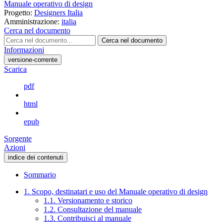
Manuale operativo di design
Progetto:
Designers Italia
Amministrazione:
italia
Cerca nel documento
Cerca nel documento
Informazioni
versione-corrente
Scarica
pdf
html
epub
Sorgente
Azioni
indice dei contenuti
Sommario
1. Scopo, destinatari e uso del Manuale operativo di design
1.1. Versionamento e storico
1.2. Consultazione del manuale
1.3. Contribuisci al manuale