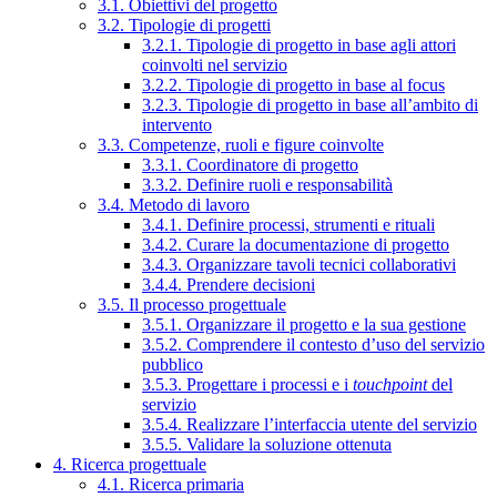
3.1. Obiettivi del progetto
3.2. Tipologie di progetti
3.2.1. Tipologie di progetto in base agli attori
coinvolti nel servizio
3.2.2. Tipologie di progetto in base al focus
3.2.3. Tipologie di progetto in base all’ambito di
intervento
3.3. Competenze, ruoli e figure coinvolte
3.3.1. Coordinatore di progetto
3.3.2. Definire ruoli e responsabilità
3.4. Metodo di lavoro
3.4.1. Definire processi, strumenti e rituali
3.4.2. Curare la documentazione di progetto
3.4.3. Organizzare tavoli tecnici collaborativi
3.4.4. Prendere decisioni
3.5. Il processo progettuale
3.5.1. Organizzare il progetto e la sua gestione
3.5.2. Comprendere il contesto d’uso del servizio
pubblico
3.5.3. Progettare i processi e i
touchpoint
del
servizio
3.5.4. Realizzare l’interfaccia utente del servizio
3.5.5. Validare la soluzione ottenuta
4. Ricerca progettuale
4.1. Ricerca primaria