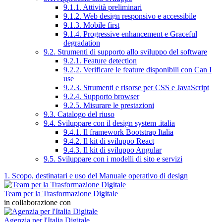
9.1.1. Attività preliminari
9.1.2. Web design responsivo e accessibile
9.1.3. Mobile first
9.1.4. Progressive enhancement e Graceful
degradation
9.2. Strumenti di supporto allo sviluppo del software
9.2.1. Feature detection
9.2.2. Verificare le feature disponibili con Can I
use
9.2.3. Strumenti e risorse per CSS e JavaScript
9.2.4. Supporto browser
9.2.5. Misurare le prestazioni
9.3. Catalogo del riuso
9.4. Sviluppare con il design system .italia
9.4.1. Il framework Bootstrap Italia
9.4.2. Il kit di sviluppo React
9.4.3. Il kit di sviluppo Angular
9.5. Sviluppare con i modelli di sito e servizi
1. Scopo, destinatari e uso del Manuale operativo di design
Team per la Trasformazione Digitale
in collaborazione con
Agenzia per l'Italia Digitale