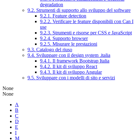
degradation
9.2. Strumenti di supporto allo sviluppo del software
9.2.1. Feature detection
9.2.2. Verificare le feature disponibili con Can I
use
9.2.3. Strumenti e risorse per CSS e JavaScript
9.2.4. Supporto browser
9.2.5. Misurare le prestazioni
9.3. Catalogo del riuso
9.4. Sviluppare con il design system .italia
9.4.1. Il framework Bootstrap Italia
9.4.2. Il kit di sviluppo React
9.4.3. Il kit di sviluppo Angular
9.5. Sviluppare con i modelli di sito e servizi
None
None
A
B
C
D
E
I
M