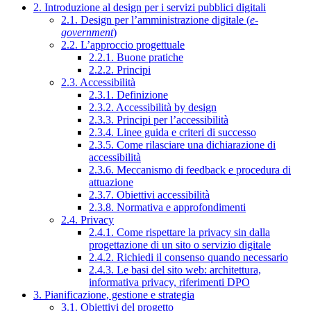
2. Introduzione al design per i servizi pubblici digitali
2.1. Design per l’amministrazione digitale (
e-
government
)
2.2. L’approccio progettuale
2.2.1. Buone pratiche
2.2.2. Principi
2.3. Accessibilità
2.3.1. Definizione
2.3.2. Accessibilità by design
2.3.3. Principi per l’accessibilità
2.3.4. Linee guida e criteri di successo
2.3.5. Come rilasciare una dichiarazione di
accessibilità
2.3.6. Meccanismo di feedback e procedura di
attuazione
2.3.7. Obiettivi accessibilità
2.3.8. Normativa e approfondimenti
2.4. Privacy
2.4.1. Come rispettare la privacy sin dalla
progettazione di un sito o servizio digitale
2.4.2. Richiedi il consenso quando necessario
2.4.3. Le basi del sito web: architettura,
informativa privacy, riferimenti DPO
3. Pianificazione, gestione e strategia
3.1. Obiettivi del progetto