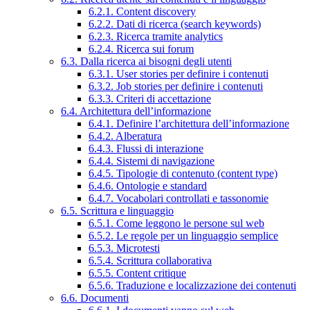
6.2.1. Content discovery
6.2.2. Dati di ricerca (search keywords)
6.2.3. Ricerca tramite analytics
6.2.4. Ricerca sui forum
6.3. Dalla ricerca ai bisogni degli utenti
6.3.1. User stories per definire i contenuti
6.3.2. Job stories per definire i contenuti
6.3.3. Criteri di accettazione
6.4. Architettura dell’informazione
6.4.1. Definire l’architettura dell’informazione
6.4.2. Alberatura
6.4.3. Flussi di interazione
6.4.4. Sistemi di navigazione
6.4.5. Tipologie di contenuto (content type)
6.4.6. Ontologie e standard
6.4.7. Vocabolari controllati e tassonomie
6.5. Scrittura e linguaggio
6.5.1. Come leggono le persone sul web
6.5.2. Le regole per un linguaggio semplice
6.5.3. Microtesti
6.5.4. Scrittura collaborativa
6.5.5. Content critique
6.5.6. Traduzione e localizzazione dei contenuti
6.6. Documenti