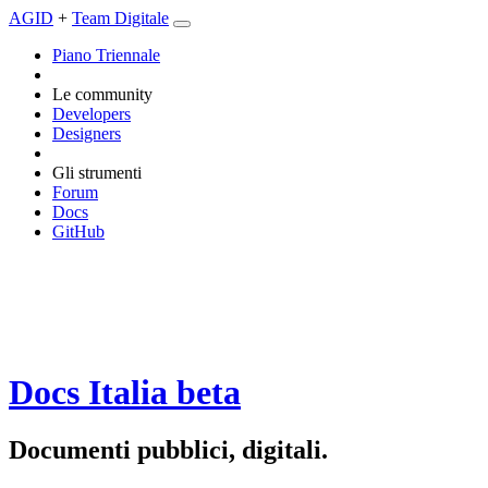
AGID
+
Team Digitale
Piano Triennale
Le community
Developers
Designers
Gli strumenti
Forum
Docs
GitHub
Docs Italia
beta
Documenti pubblici, digitali.