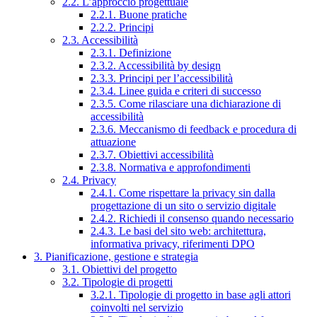
2.2. L’approccio progettuale
2.2.1. Buone pratiche
2.2.2. Principi
2.3. Accessibilità
2.3.1. Definizione
2.3.2. Accessibilità by design
2.3.3. Principi per l’accessibilità
2.3.4. Linee guida e criteri di successo
2.3.5. Come rilasciare una dichiarazione di
accessibilità
2.3.6. Meccanismo di feedback e procedura di
attuazione
2.3.7. Obiettivi accessibilità
2.3.8. Normativa e approfondimenti
2.4. Privacy
2.4.1. Come rispettare la privacy sin dalla
progettazione di un sito o servizio digitale
2.4.2. Richiedi il consenso quando necessario
2.4.3. Le basi del sito web: architettura,
informativa privacy, riferimenti DPO
3. Pianificazione, gestione e strategia
3.1. Obiettivi del progetto
3.2. Tipologie di progetti
3.2.1. Tipologie di progetto in base agli attori
coinvolti nel servizio