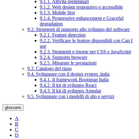
9.1.1. Attività preliminari
9.1.2. Web design responsivo e accessibile
9.1.3. Mobile first
9.1.4. Progressive enhancement e Graceful
degradation
9.2. Strumenti di supporto allo sviluppo del software
9.2.1. Feature detection
9.2.2. Verificare le feature disponibili con Can I
use
9.2.3. Strumenti e risorse per CSS e JavaScript
9.2.4. Supporto browser
9.2.5. Misurare le prestazioni
9.3. Catalogo del riuso
9.4. Sviluppare con il design system .italia
9.4.1. Il framework Bootstrap Italia
9.4.2. Il kit di sviluppo React
9.4.3. Il kit di sviluppo Angular
9.5. Sviluppare con i modelli di sito e servizi
glossario
A
B
C
D