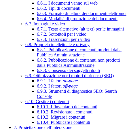
6.6.1. I documenti vanno sul web
6.6.2. Tipi di documenti
6.6.3. Formato di lettura dei documenti elettronici
6.6.4. Modalità di produzione dei documenti
6.7. Immagini e video
6.7.1. Testo alternativo (alt text) per le immagini
6.7.2. Sottotitoli per i video
6.7.3. Trascrizioni per i video
6.8. Proprietà intellettuale e privacy
6.8.1. Pubblicazione di contenuti prodotti dalla
Pubblica Amministrazione
6.8.2. Pubblicazione di contenuti non prodotti
dalla Pubblica Amministrazione
6.8.3. Consenso dei soggetti ritratti
6.9. Ottimizzazione per i motori di ricerca (SEO)
6.9.1. I fattori
on-page
6.9.2. I fattori
off-page
6.9.3. Strumenti di diagnostica SEO: Search
Console
6.10. Gestire i contenuti
6.10.1. L’inventario dei contenuti
6.10.2. Revisionare i contenuti
6.10.3. Migrare i contenuti
6.10.4. Pubblicare i contenuti
7. Progettazione dell’interazione