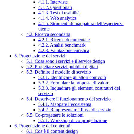
4.1.1. Interviste
4.1.2. Questionari
4.1.3. Test di usabilità
4.1.4. Web analytics
4.1.5. Strumenti di mappatura dell’esperienza
utente
4.2. Ricerca secondaria
4.2.1. Ricerca documentale
4.2.2. Analisi benchmark
4.2.3. Valutazione euristica
5. Progettazione dei servizi
5.1. Cosa sono i servizi e il service design
5.2. Progettare servizi pubblici digitali
5.3. Definire il modello di servizio
5.3.1. Identificare gli attori coinvolti
5.3.2. Formulare la proposta di valore
5.3.3. Inquadrare gli elementi costitutivi del
servizio
5.4. Descrivere il funzionamento del servizio
5.4.1. Mappare l’ecosistema
5.4.2. Rappresentare i flussi di servizio
5.5. Co-progettare le soluzioni
5.5.1. Workshop di co-progettazione
6. Progettazione dei contenuti
6.1. Cos’è il content design