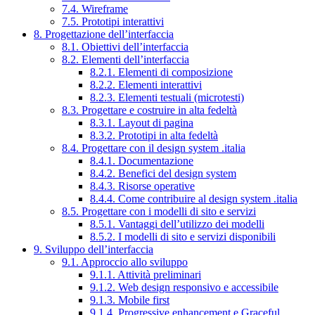
7.4. Wireframe
7.5. Prototipi interattivi
8. Progettazione dell’interfaccia
8.1. Obiettivi dell’interfaccia
8.2. Elementi dell’interfaccia
8.2.1. Elementi di composizione
8.2.2. Elementi interattivi
8.2.3. Elementi testuali (microtesti)
8.3. Progettare e costruire in alta fedeltà
8.3.1. Layout di pagina
8.3.2. Prototipi in alta fedeltà
8.4. Progettare con il design system .italia
8.4.1. Documentazione
8.4.2. Benefici del design system
8.4.3. Risorse operative
8.4.4. Come contribuire al design system .italia
8.5. Progettare con i modelli di sito e servizi
8.5.1. Vantaggi dell’utilizzo dei modelli
8.5.2. I modelli di sito e servizi disponibili
9. Sviluppo dell’interfaccia
9.1. Approccio allo sviluppo
9.1.1. Attività preliminari
9.1.2. Web design responsivo e accessibile
9.1.3. Mobile first
9.1.4. Progressive enhancement e Graceful