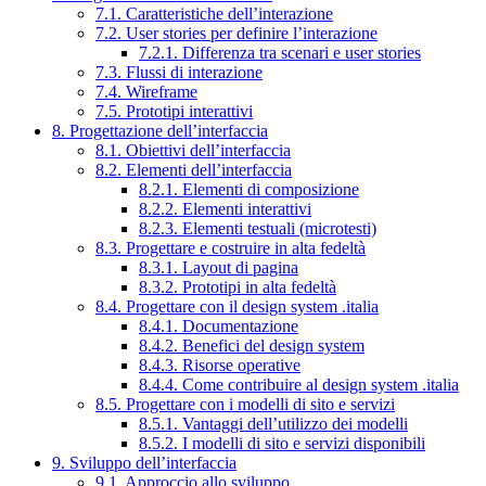
7.1. Caratteristiche dell’interazione
7.2. User stories per definire l’interazione
7.2.1. Differenza tra scenari e user stories
7.3. Flussi di interazione
7.4. Wireframe
7.5. Prototipi interattivi
8. Progettazione dell’interfaccia
8.1. Obiettivi dell’interfaccia
8.2. Elementi dell’interfaccia
8.2.1. Elementi di composizione
8.2.2. Elementi interattivi
8.2.3. Elementi testuali (microtesti)
8.3. Progettare e costruire in alta fedeltà
8.3.1. Layout di pagina
8.3.2. Prototipi in alta fedeltà
8.4. Progettare con il design system .italia
8.4.1. Documentazione
8.4.2. Benefici del design system
8.4.3. Risorse operative
8.4.4. Come contribuire al design system .italia
8.5. Progettare con i modelli di sito e servizi
8.5.1. Vantaggi dell’utilizzo dei modelli
8.5.2. I modelli di sito e servizi disponibili
9. Sviluppo dell’interfaccia
9.1. Approccio allo sviluppo