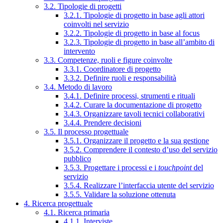
3.2. Tipologie di progetti
3.2.1. Tipologie di progetto in base agli attori
coinvolti nel servizio
3.2.2. Tipologie di progetto in base al focus
3.2.3. Tipologie di progetto in base all’ambito di
intervento
3.3. Competenze, ruoli e figure coinvolte
3.3.1. Coordinatore di progetto
3.3.2. Definire ruoli e responsabilità
3.4. Metodo di lavoro
3.4.1. Definire processi, strumenti e rituali
3.4.2. Curare la documentazione di progetto
3.4.3. Organizzare tavoli tecnici collaborativi
3.4.4. Prendere decisioni
3.5. Il processo progettuale
3.5.1. Organizzare il progetto e la sua gestione
3.5.2. Comprendere il contesto d’uso del servizio
pubblico
3.5.3. Progettare i processi e i
touchpoint
del
servizio
3.5.4. Realizzare l’interfaccia utente del servizio
3.5.5. Validare la soluzione ottenuta
4. Ricerca progettuale
4.1. Ricerca primaria
4.1.1. Interviste