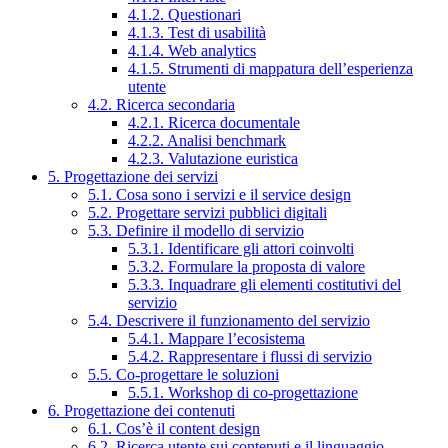
4.1.2. Questionari
4.1.3. Test di usabilità
4.1.4. Web analytics
4.1.5. Strumenti di mappatura dell’esperienza
utente
4.2. Ricerca secondaria
4.2.1. Ricerca documentale
4.2.2. Analisi benchmark
4.2.3. Valutazione euristica
5. Progettazione dei servizi
5.1. Cosa sono i servizi e il service design
5.2. Progettare servizi pubblici digitali
5.3. Definire il modello di servizio
5.3.1. Identificare gli attori coinvolti
5.3.2. Formulare la proposta di valore
5.3.3. Inquadrare gli elementi costitutivi del
servizio
5.4. Descrivere il funzionamento del servizio
5.4.1. Mappare l’ecosistema
5.4.2. Rappresentare i flussi di servizio
5.5. Co-progettare le soluzioni
5.5.1. Workshop di co-progettazione
6. Progettazione dei contenuti
6.1. Cos’è il content design
6.2. Ricerca utente sui contenuti e il linguaggio