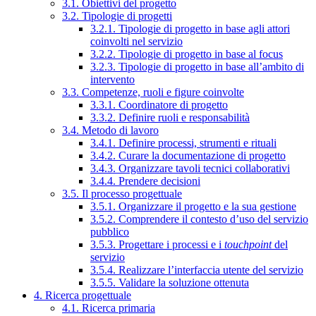
3.1. Obiettivi del progetto
3.2. Tipologie di progetti
3.2.1. Tipologie di progetto in base agli attori
coinvolti nel servizio
3.2.2. Tipologie di progetto in base al focus
3.2.3. Tipologie di progetto in base all’ambito di
intervento
3.3. Competenze, ruoli e figure coinvolte
3.3.1. Coordinatore di progetto
3.3.2. Definire ruoli e responsabilità
3.4. Metodo di lavoro
3.4.1. Definire processi, strumenti e rituali
3.4.2. Curare la documentazione di progetto
3.4.3. Organizzare tavoli tecnici collaborativi
3.4.4. Prendere decisioni
3.5. Il processo progettuale
3.5.1. Organizzare il progetto e la sua gestione
3.5.2. Comprendere il contesto d’uso del servizio
pubblico
3.5.3. Progettare i processi e i
touchpoint
del
servizio
3.5.4. Realizzare l’interfaccia utente del servizio
3.5.5. Validare la soluzione ottenuta
4. Ricerca progettuale
4.1. Ricerca primaria