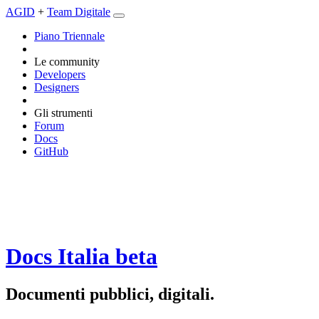
AGID
+
Team Digitale
Piano Triennale
Le community
Developers
Designers
Gli strumenti
Forum
Docs
GitHub
Docs Italia
beta
Documenti pubblici, digitali.