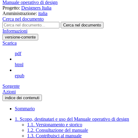
Manuale operativo di design
Progetto:
Designers Italia
Amministrazione:
italia
Cerca nel documento
Cerca nel documento
Informazioni
versione-corrente
Scarica
pdf
html
epub
Sorgente
Azioni
indice dei contenuti
Sommario
1. Scopo, destinatari e uso del Manuale operativo di design
1.1. Versionamento e storico
1.2. Consultazione del manuale
1.3. Contribuisci al manuale