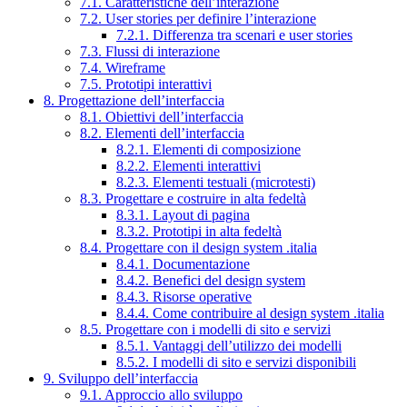
7.1. Caratteristiche dell’interazione
7.2. User stories per definire l’interazione
7.2.1. Differenza tra scenari e user stories
7.3. Flussi di interazione
7.4. Wireframe
7.5. Prototipi interattivi
8. Progettazione dell’interfaccia
8.1. Obiettivi dell’interfaccia
8.2. Elementi dell’interfaccia
8.2.1. Elementi di composizione
8.2.2. Elementi interattivi
8.2.3. Elementi testuali (microtesti)
8.3. Progettare e costruire in alta fedeltà
8.3.1. Layout di pagina
8.3.2. Prototipi in alta fedeltà
8.4. Progettare con il design system .italia
8.4.1. Documentazione
8.4.2. Benefici del design system
8.4.3. Risorse operative
8.4.4. Come contribuire al design system .italia
8.5. Progettare con i modelli di sito e servizi
8.5.1. Vantaggi dell’utilizzo dei modelli
8.5.2. I modelli di sito e servizi disponibili
9. Sviluppo dell’interfaccia
9.1. Approccio allo sviluppo