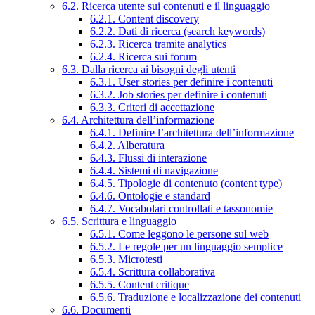
6.2. Ricerca utente sui contenuti e il linguaggio
6.2.1. Content discovery
6.2.2. Dati di ricerca (search keywords)
6.2.3. Ricerca tramite analytics
6.2.4. Ricerca sui forum
6.3. Dalla ricerca ai bisogni degli utenti
6.3.1. User stories per definire i contenuti
6.3.2. Job stories per definire i contenuti
6.3.3. Criteri di accettazione
6.4. Architettura dell’informazione
6.4.1. Definire l’architettura dell’informazione
6.4.2. Alberatura
6.4.3. Flussi di interazione
6.4.4. Sistemi di navigazione
6.4.5. Tipologie di contenuto (content type)
6.4.6. Ontologie e standard
6.4.7. Vocabolari controllati e tassonomie
6.5. Scrittura e linguaggio
6.5.1. Come leggono le persone sul web
6.5.2. Le regole per un linguaggio semplice
6.5.3. Microtesti
6.5.4. Scrittura collaborativa
6.5.5. Content critique
6.5.6. Traduzione e localizzazione dei contenuti
6.6. Documenti