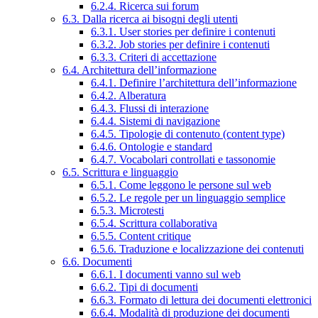
6.2.4. Ricerca sui forum
6.3. Dalla ricerca ai bisogni degli utenti
6.3.1. User stories per definire i contenuti
6.3.2. Job stories per definire i contenuti
6.3.3. Criteri di accettazione
6.4. Architettura dell’informazione
6.4.1. Definire l’architettura dell’informazione
6.4.2. Alberatura
6.4.3. Flussi di interazione
6.4.4. Sistemi di navigazione
6.4.5. Tipologie di contenuto (content type)
6.4.6. Ontologie e standard
6.4.7. Vocabolari controllati e tassonomie
6.5. Scrittura e linguaggio
6.5.1. Come leggono le persone sul web
6.5.2. Le regole per un linguaggio semplice
6.5.3. Microtesti
6.5.4. Scrittura collaborativa
6.5.5. Content critique
6.5.6. Traduzione e localizzazione dei contenuti
6.6. Documenti
6.6.1. I documenti vanno sul web
6.6.2. Tipi di documenti
6.6.3. Formato di lettura dei documenti elettronici
6.6.4. Modalità di produzione dei documenti