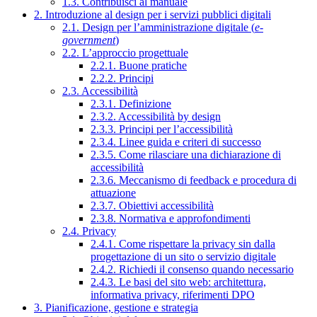
1.3. Contribuisci al manuale
2. Introduzione al design per i servizi pubblici digitali
2.1. Design per l’amministrazione digitale (
e-
government
)
2.2. L’approccio progettuale
2.2.1. Buone pratiche
2.2.2. Principi
2.3. Accessibilità
2.3.1. Definizione
2.3.2. Accessibilità by design
2.3.3. Principi per l’accessibilità
2.3.4. Linee guida e criteri di successo
2.3.5. Come rilasciare una dichiarazione di
accessibilità
2.3.6. Meccanismo di feedback e procedura di
attuazione
2.3.7. Obiettivi accessibilità
2.3.8. Normativa e approfondimenti
2.4. Privacy
2.4.1. Come rispettare la privacy sin dalla
progettazione di un sito o servizio digitale
2.4.2. Richiedi il consenso quando necessario
2.4.3. Le basi del sito web: architettura,
informativa privacy, riferimenti DPO
3. Pianificazione, gestione e strategia