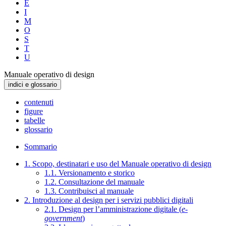
E
I
M
O
S
T
U
Manuale operativo di design
indici e glossario
contenuti
figure
tabelle
glossario
Sommario
1. Scopo, destinatari e uso del Manuale operativo di design
1.1. Versionamento e storico
1.2. Consultazione del manuale
1.3. Contribuisci al manuale
2. Introduzione al design per i servizi pubblici digitali
2.1. Design per l’amministrazione digitale (
e-
government
)