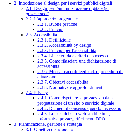
2. Introduzione al design per i servizi pubblici digitali
2.1. Design per l’amministrazione digitale (
e-
government
)
2.2. L’approccio progettuale
2.2.1. Buone pratiche
2.2.2. Principi
2.3. Accessibilità
2.3.1. Definizione
2.3.2. Accessibilità by design
2.3.3. Principi per l’accessibilità
2.3.4. Linee guida e criteri di successo
2.3.5. Come rilasciare una dichiarazione di
accessibilità
2.3.6. Meccanismo di feedback e procedura di
attuazione
2.3.7. Obiettivi accessibilità
2.3.8. Normativa e approfondimenti
2.4. Privacy
2.4.1. Come rispettare la privacy sin dalla
progettazione di un sito o servizio digitale
2.4.2. Richiedi il consenso quando necessario
2.4.3. Le basi del sito web: architettura,
informativa privacy, riferimenti DPO
3. Pianificazione, gestione e strategia
3.1. Obiettivi del progetto