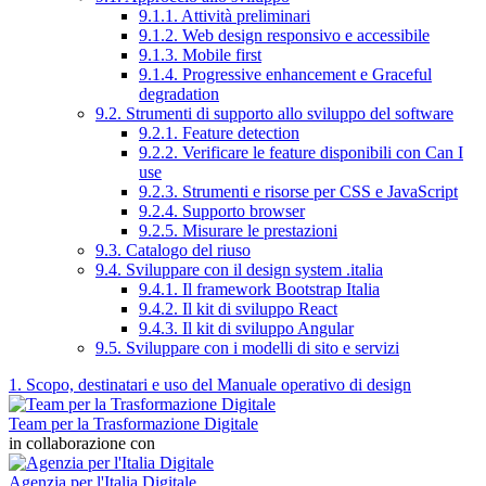
9.1.1. Attività preliminari
9.1.2. Web design responsivo e accessibile
9.1.3. Mobile first
9.1.4. Progressive enhancement e Graceful
degradation
9.2. Strumenti di supporto allo sviluppo del software
9.2.1. Feature detection
9.2.2. Verificare le feature disponibili con Can I
use
9.2.3. Strumenti e risorse per CSS e JavaScript
9.2.4. Supporto browser
9.2.5. Misurare le prestazioni
9.3. Catalogo del riuso
9.4. Sviluppare con il design system .italia
9.4.1. Il framework Bootstrap Italia
9.4.2. Il kit di sviluppo React
9.4.3. Il kit di sviluppo Angular
9.5. Sviluppare con i modelli di sito e servizi
1. Scopo, destinatari e uso del Manuale operativo di design
Team per la Trasformazione Digitale
in collaborazione con
Agenzia per l'Italia Digitale