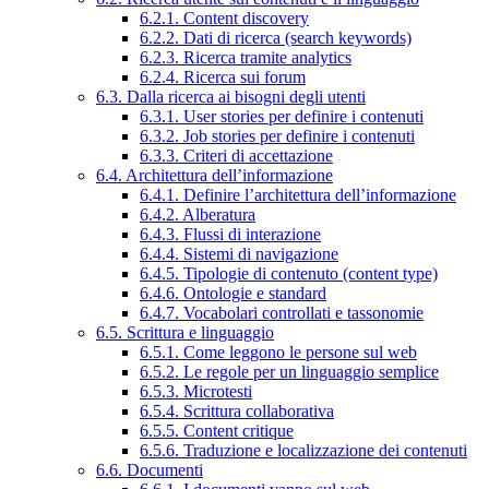
6.2.1. Content discovery
6.2.2. Dati di ricerca (search keywords)
6.2.3. Ricerca tramite analytics
6.2.4. Ricerca sui forum
6.3. Dalla ricerca ai bisogni degli utenti
6.3.1. User stories per definire i contenuti
6.3.2. Job stories per definire i contenuti
6.3.3. Criteri di accettazione
6.4. Architettura dell’informazione
6.4.1. Definire l’architettura dell’informazione
6.4.2. Alberatura
6.4.3. Flussi di interazione
6.4.4. Sistemi di navigazione
6.4.5. Tipologie di contenuto (content type)
6.4.6. Ontologie e standard
6.4.7. Vocabolari controllati e tassonomie
6.5. Scrittura e linguaggio
6.5.1. Come leggono le persone sul web
6.5.2. Le regole per un linguaggio semplice
6.5.3. Microtesti
6.5.4. Scrittura collaborativa
6.5.5. Content critique
6.5.6. Traduzione e localizzazione dei contenuti
6.6. Documenti