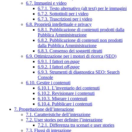
6.7. Immagini e video
6.7.1. Testo alternativo (alt text) per le immagini
6.7.2. Sottotitoli per i video
6.7.3. Trascrizioni per i video
6.8. Proprietà intellettuale e privacy
6.8.1. Pubblicazione di contenuti prodotti dalla
Pubblica Amministrazione
6.8.2. Pubblicazione di contenuti non prodotti
dalla Pubblica Amministrazione
6.8.3. Consenso dei soggetti ritratti
6.9. Ottimizzazione per i motori di ricerca (SEO)
6.9.1. I fattori
on-page
6.9.2. I fattori
off-page
6.9.3. Strumenti di diagnostica SEO: Search
Console
6.10. Gestire i contenuti
6.10.1. L’inventario dei contenuti
6.10.2. Revisionare i contenuti
6.10.3. Migrare i contenuti
6.10.4. Pubblicare i contenuti
7. Progettazione dell’interazione
7.1. Caratteristiche dell’interazione
7.2. User stories per definire l’interazione
7.2.1. Differenza tra scenari e user stories
7.3. Flussi di interazione