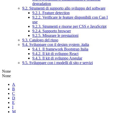
degradation
9.2. Strumenti di supporto allo sviluppo del software
9.2.1. Feature detection
9.2.2. Verificare le feature disponibili con Can I
use
9.2.3. Strumenti e risorse per CSS e JavaScript
9.2.4. Supporto browser
9.2.5. Misurare le prestazioni
9.3. Catalogo del riuso
9.4. Sviluppare con il design system .italia
9.4.1. Il framework Bootstrap Italia
9.4.2. Il kit di sviluppo React
9.4.3. Il kit di sviluppo Angular
9.5. Sviluppare con i modelli di sito e servizi
None
None
A
B
C
D
E
I
M