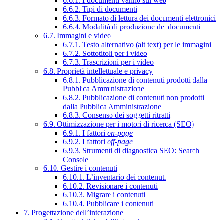
6.6.1. I documenti vanno sul web
6.6.2. Tipi di documenti
6.6.3. Formato di lettura dei documenti elettronici
6.6.4. Modalità di produzione dei documenti
6.7. Immagini e video
6.7.1. Testo alternativo (alt text) per le immagini
6.7.2. Sottotitoli per i video
6.7.3. Trascrizioni per i video
6.8. Proprietà intellettuale e privacy
6.8.1. Pubblicazione di contenuti prodotti dalla
Pubblica Amministrazione
6.8.2. Pubblicazione di contenuti non prodotti
dalla Pubblica Amministrazione
6.8.3. Consenso dei soggetti ritratti
6.9. Ottimizzazione per i motori di ricerca (SEO)
6.9.1. I fattori
on-page
6.9.2. I fattori
off-page
6.9.3. Strumenti di diagnostica SEO: Search
Console
6.10. Gestire i contenuti
6.10.1. L’inventario dei contenuti
6.10.2. Revisionare i contenuti
6.10.3. Migrare i contenuti
6.10.4. Pubblicare i contenuti
7. Progettazione dell’interazione