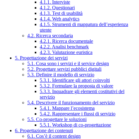
4.1.1. Interviste
4.1.2. Questionari
4.1.3. Test di usabilità
4.1.4. Web analytics
4.1.5. Strumenti di mappatura dell’esperienza
utente
4.2. Ricerca secondaria
4.2.1. Ricerca documentale
4.2.2. Analisi benchmark
4.2.3. Valutazione euristica
5. Progettazione dei servizi
5.1. Cosa sono i servizi e il service design
5.2. Progettare servizi pubblici digitali
5.3. Definire il modello di servizio
5.3.1. Identificare gli attori coinvolti
5.3.2. Formulare la proposta di valore
5.3.3. Inquadrare gli elementi costitutivi del
servizio
5.4. Descrivere il funzionamento del servizio
5.4.1. Mappare l’ecosistema
5.4.2. Rappresentare i flussi di servizio
5.5. Co-progettare le soluzioni
5.5.1. Workshop di co-progettazione
6. Progettazione dei contenuti
6.1. Cos’è il content design