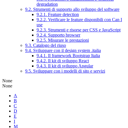
degradation
9.2. Strumenti di supporto allo sviluppo del software
9.2.1. Feature detection
9.2.2. Verificare le feature disponibili con Can I
use
9.2.3. Strumenti e risorse per CSS e JavaScript
9.2.4. Supporto browser
9.2.5. Misurare le prestazioni
9.3. Catalogo del riuso
9.4. Sviluppare con il design system .italia
9.4.1. Il framework Bootstrap Italia
9.4.2. Il kit di sviluppo React
9.4.3. Il kit di sviluppo Angular
9.5. Sviluppare con i modelli di sito e servizi
None
None
A
B
C
D
E
I
M