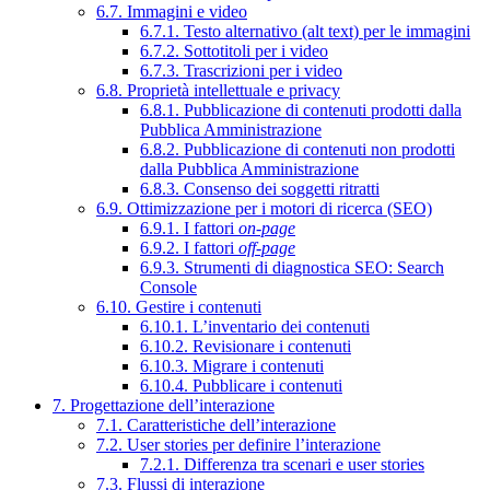
6.7. Immagini e video
6.7.1. Testo alternativo (alt text) per le immagini
6.7.2. Sottotitoli per i video
6.7.3. Trascrizioni per i video
6.8. Proprietà intellettuale e privacy
6.8.1. Pubblicazione di contenuti prodotti dalla
Pubblica Amministrazione
6.8.2. Pubblicazione di contenuti non prodotti
dalla Pubblica Amministrazione
6.8.3. Consenso dei soggetti ritratti
6.9. Ottimizzazione per i motori di ricerca (SEO)
6.9.1. I fattori
on-page
6.9.2. I fattori
off-page
6.9.3. Strumenti di diagnostica SEO: Search
Console
6.10. Gestire i contenuti
6.10.1. L’inventario dei contenuti
6.10.2. Revisionare i contenuti
6.10.3. Migrare i contenuti
6.10.4. Pubblicare i contenuti
7. Progettazione dell’interazione
7.1. Caratteristiche dell’interazione
7.2. User stories per definire l’interazione
7.2.1. Differenza tra scenari e user stories
7.3. Flussi di interazione