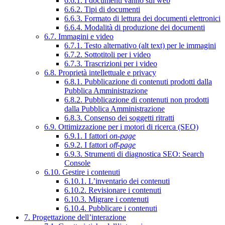
6.6.1. I documenti vanno sul web
6.6.2. Tipi di documenti
6.6.3. Formato di lettura dei documenti elettronici
6.6.4. Modalità di produzione dei documenti
6.7. Immagini e video
6.7.1. Testo alternativo (alt text) per le immagini
6.7.2. Sottotitoli per i video
6.7.3. Trascrizioni per i video
6.8. Proprietà intellettuale e privacy
6.8.1. Pubblicazione di contenuti prodotti dalla
Pubblica Amministrazione
6.8.2. Pubblicazione di contenuti non prodotti
dalla Pubblica Amministrazione
6.8.3. Consenso dei soggetti ritratti
6.9. Ottimizzazione per i motori di ricerca (SEO)
6.9.1. I fattori
on-page
6.9.2. I fattori
off-page
6.9.3. Strumenti di diagnostica SEO: Search
Console
6.10. Gestire i contenuti
6.10.1. L’inventario dei contenuti
6.10.2. Revisionare i contenuti
6.10.3. Migrare i contenuti
6.10.4. Pubblicare i contenuti
7. Progettazione dell’interazione