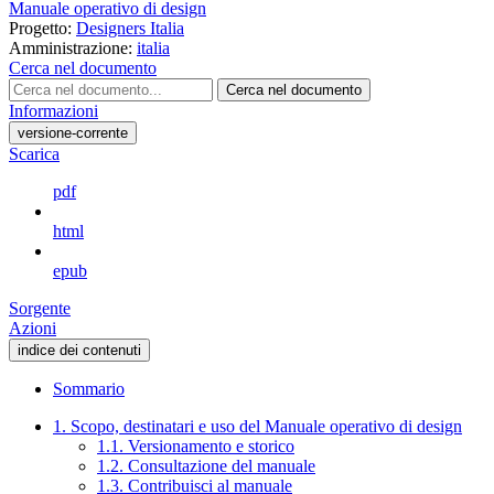
Manuale operativo di design
Progetto:
Designers Italia
Amministrazione:
italia
Cerca nel documento
Cerca nel documento
Informazioni
versione-corrente
Scarica
pdf
html
epub
Sorgente
Azioni
indice dei contenuti
Sommario
1. Scopo, destinatari e uso del Manuale operativo di design
1.1. Versionamento e storico
1.2. Consultazione del manuale
1.3. Contribuisci al manuale