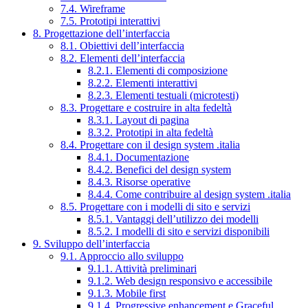
7.4. Wireframe
7.5. Prototipi interattivi
8. Progettazione dell’interfaccia
8.1. Obiettivi dell’interfaccia
8.2. Elementi dell’interfaccia
8.2.1. Elementi di composizione
8.2.2. Elementi interattivi
8.2.3. Elementi testuali (microtesti)
8.3. Progettare e costruire in alta fedeltà
8.3.1. Layout di pagina
8.3.2. Prototipi in alta fedeltà
8.4. Progettare con il design system .italia
8.4.1. Documentazione
8.4.2. Benefici del design system
8.4.3. Risorse operative
8.4.4. Come contribuire al design system .italia
8.5. Progettare con i modelli di sito e servizi
8.5.1. Vantaggi dell’utilizzo dei modelli
8.5.2. I modelli di sito e servizi disponibili
9. Sviluppo dell’interfaccia
9.1. Approccio allo sviluppo
9.1.1. Attività preliminari
9.1.2. Web design responsivo e accessibile
9.1.3. Mobile first
9.1.4. Progressive enhancement e Graceful