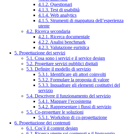
4.1.2. Questionari
4.1.3. Test di usabilità
4.1.4. Web analytics
4.1.5. Strumenti di mappatura dell’esperienza
utente
4.2. Ricerca secondaria
4.2.1. Ricerca documentale
4.2.2. Analisi benchmark
4.2.3. Valutazione euristica
5. Progettazione dei servizi
5.1. Cosa sono i servizi e il service design
5.2. Progettare servizi pubblici digitali
5.3. Definire il modello di servizio
5.3.1. Identificare gli attori coinvolti
5.3.2. Formulare la proposta di valore
5.3.3. Inquadrare gli elementi costitutivi del
servizio
5.4. Descrivere il funzionamento del servizio
5.4.1. Mappare l’ecosistema
5.4.2. Rappresentare i flussi di servizio
5.5. Co-progettare le soluzioni
5.5.1. Workshop di co-progettazione
6. Progettazione dei contenuti
6.1. Cos’è il content design
6.2. Ricerca utente sui contenuti e il linguaggio