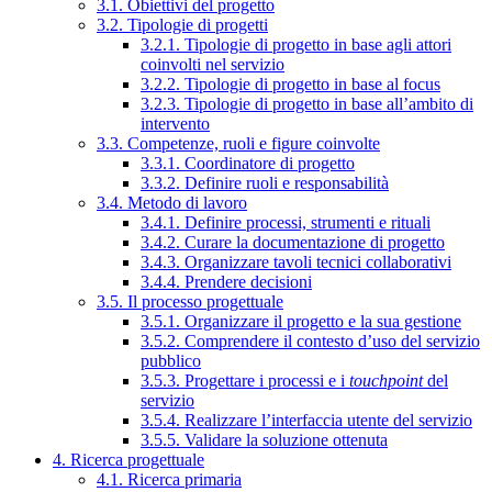
3.1. Obiettivi del progetto
3.2. Tipologie di progetti
3.2.1. Tipologie di progetto in base agli attori
coinvolti nel servizio
3.2.2. Tipologie di progetto in base al focus
3.2.3. Tipologie di progetto in base all’ambito di
intervento
3.3. Competenze, ruoli e figure coinvolte
3.3.1. Coordinatore di progetto
3.3.2. Definire ruoli e responsabilità
3.4. Metodo di lavoro
3.4.1. Definire processi, strumenti e rituali
3.4.2. Curare la documentazione di progetto
3.4.3. Organizzare tavoli tecnici collaborativi
3.4.4. Prendere decisioni
3.5. Il processo progettuale
3.5.1. Organizzare il progetto e la sua gestione
3.5.2. Comprendere il contesto d’uso del servizio
pubblico
3.5.3. Progettare i processi e i
touchpoint
del
servizio
3.5.4. Realizzare l’interfaccia utente del servizio
3.5.5. Validare la soluzione ottenuta
4. Ricerca progettuale
4.1. Ricerca primaria