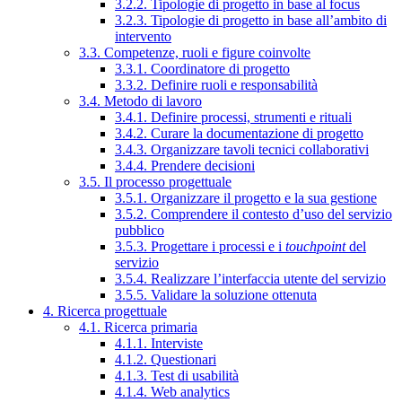
3.2.2. Tipologie di progetto in base al focus
3.2.3. Tipologie di progetto in base all’ambito di
intervento
3.3. Competenze, ruoli e figure coinvolte
3.3.1. Coordinatore di progetto
3.3.2. Definire ruoli e responsabilità
3.4. Metodo di lavoro
3.4.1. Definire processi, strumenti e rituali
3.4.2. Curare la documentazione di progetto
3.4.3. Organizzare tavoli tecnici collaborativi
3.4.4. Prendere decisioni
3.5. Il processo progettuale
3.5.1. Organizzare il progetto e la sua gestione
3.5.2. Comprendere il contesto d’uso del servizio
pubblico
3.5.3. Progettare i processi e i
touchpoint
del
servizio
3.5.4. Realizzare l’interfaccia utente del servizio
3.5.5. Validare la soluzione ottenuta
4. Ricerca progettuale
4.1. Ricerca primaria
4.1.1. Interviste
4.1.2. Questionari
4.1.3. Test di usabilità
4.1.4. Web analytics