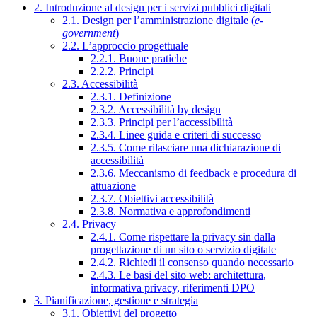
2. Introduzione al design per i servizi pubblici digitali
2.1. Design per l’amministrazione digitale (
e-
government
)
2.2. L’approccio progettuale
2.2.1. Buone pratiche
2.2.2. Principi
2.3. Accessibilità
2.3.1. Definizione
2.3.2. Accessibilità by design
2.3.3. Principi per l’accessibilità
2.3.4. Linee guida e criteri di successo
2.3.5. Come rilasciare una dichiarazione di
accessibilità
2.3.6. Meccanismo di feedback e procedura di
attuazione
2.3.7. Obiettivi accessibilità
2.3.8. Normativa e approfondimenti
2.4. Privacy
2.4.1. Come rispettare la privacy sin dalla
progettazione di un sito o servizio digitale
2.4.2. Richiedi il consenso quando necessario
2.4.3. Le basi del sito web: architettura,
informativa privacy, riferimenti DPO
3. Pianificazione, gestione e strategia
3.1. Obiettivi del progetto