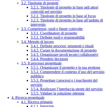
3.2. Tipologie di progetti
3.2.1. Tipologie di progetto in base agli attori
coinvolti nel servizio
3.2.2. Tipologie di progetto in base al focus
3.2.3. Tipologie di progetto in base all’ambito di
intervento
3.3. Competenze, ruoli e figure coinvolte
3.3.1. Coordinatore di progetto
3.3.2. Definire ruoli e responsabilità
3.4. Metodo di lavoro
3.4.1. Definire processi, strumenti e rituali
3.4.2. Curare la documentazione di progetto
3.4.3. Organizzare tavoli tecnici collaborativi
3.4.4. Prendere decisioni
3.5. Il processo progettuale
3.5.1. Organizzare il progetto e la sua gestione
3.5.2. Comprendere il contesto d’uso del servizio
pubblico
3.5.3. Progettare i processi e i
touchpoint
del
servizio
3.5.4. Realizzare l’interfaccia utente del servizio
3.5.5. Validare la soluzione ottenuta
4. Ricerca progettuale
4.1. Ricerca primaria
4.1.1. Interviste