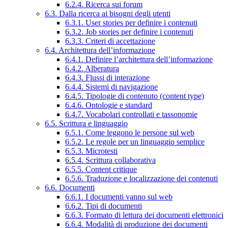
6.2.4. Ricerca sui forum
6.3. Dalla ricerca ai bisogni degli utenti
6.3.1. User stories per definire i contenuti
6.3.2. Job stories per definire i contenuti
6.3.3. Criteri di accettazione
6.4. Architettura dell’informazione
6.4.1. Definire l’architettura dell’informazione
6.4.2. Alberatura
6.4.3. Flussi di interazione
6.4.4. Sistemi di navigazione
6.4.5. Tipologie di contenuto (content type)
6.4.6. Ontologie e standard
6.4.7. Vocabolari controllati e tassonomie
6.5. Scrittura e linguaggio
6.5.1. Come leggono le persone sul web
6.5.2. Le regole per un linguaggio semplice
6.5.3. Microtesti
6.5.4. Scrittura collaborativa
6.5.5. Content critique
6.5.6. Traduzione e localizzazione dei contenuti
6.6. Documenti
6.6.1. I documenti vanno sul web
6.6.2. Tipi di documenti
6.6.3. Formato di lettura dei documenti elettronici
6.6.4. Modalità di produzione dei documenti