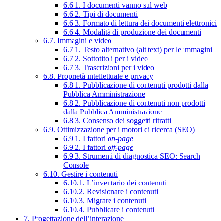
6.6.1. I documenti vanno sul web
6.6.2. Tipi di documenti
6.6.3. Formato di lettura dei documenti elettronici
6.6.4. Modalità di produzione dei documenti
6.7. Immagini e video
6.7.1. Testo alternativo (alt text) per le immagini
6.7.2. Sottotitoli per i video
6.7.3. Trascrizioni per i video
6.8. Proprietà intellettuale e privacy
6.8.1. Pubblicazione di contenuti prodotti dalla
Pubblica Amministrazione
6.8.2. Pubblicazione di contenuti non prodotti
dalla Pubblica Amministrazione
6.8.3. Consenso dei soggetti ritratti
6.9. Ottimizzazione per i motori di ricerca (SEO)
6.9.1. I fattori
on-page
6.9.2. I fattori
off-page
6.9.3. Strumenti di diagnostica SEO: Search
Console
6.10. Gestire i contenuti
6.10.1. L’inventario dei contenuti
6.10.2. Revisionare i contenuti
6.10.3. Migrare i contenuti
6.10.4. Pubblicare i contenuti
7. Progettazione dell’interazione