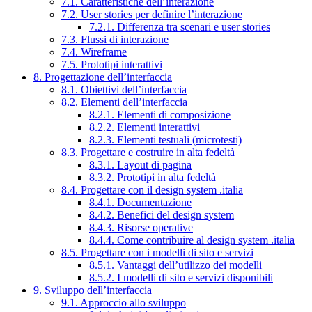
7.1. Caratteristiche dell’interazione
7.2. User stories per definire l’interazione
7.2.1. Differenza tra scenari e user stories
7.3. Flussi di interazione
7.4. Wireframe
7.5. Prototipi interattivi
8. Progettazione dell’interfaccia
8.1. Obiettivi dell’interfaccia
8.2. Elementi dell’interfaccia
8.2.1. Elementi di composizione
8.2.2. Elementi interattivi
8.2.3. Elementi testuali (microtesti)
8.3. Progettare e costruire in alta fedeltà
8.3.1. Layout di pagina
8.3.2. Prototipi in alta fedeltà
8.4. Progettare con il design system .italia
8.4.1. Documentazione
8.4.2. Benefici del design system
8.4.3. Risorse operative
8.4.4. Come contribuire al design system .italia
8.5. Progettare con i modelli di sito e servizi
8.5.1. Vantaggi dell’utilizzo dei modelli
8.5.2. I modelli di sito e servizi disponibili
9. Sviluppo dell’interfaccia
9.1. Approccio allo sviluppo