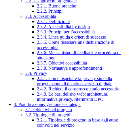
2.2. L’approccio progettuale
2.2.1. Buone pratiche
2.2.2. Principi
2.3. Accessibilità
2.3.1. Definizione
2.3.2. Accessibilità by design
2.3.3. Principi per l’accessibilità
2.3.4. Linee guida e criteri di successo
2.3.5. Come rilasciare una dichiarazione di
accessibilità
2.3.6. Meccanismo di feedback e procedura di
attuazione
2.3.7. Obiettivi accessibilità
2.3.8. Normativa e approfondimenti
2.4. Privacy
2.4.1. Come rispettare la privacy sin dalla
progettazione di un sito o servizio digitale
2.4.2. Richiedi il consenso quando necessario
2.4.3. Le basi del sito web: architettura,
informativa privacy, riferimenti DPO
3. Pianificazione, gestione e strategia
3.1. Obiettivi del progetto
3.2. Tipologie di progetti
3.2.1. Tipologie di progetto in base agli attori
coinvolti nel servizio