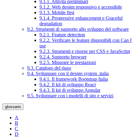
9.1.1. Attività preliminari
9.1.2. Web design responsivo e accessibile
9.1.3. Mobile first
9.1.4. Progressive enhancement e Graceful
degradation
9.2. Strumenti di supporto allo sviluppo del software
9.2.1. Feature detection
9.2.2. Verificare le feature disponibili con Can I
use
9.2.3. Strumenti e risorse per CSS e JavaScript
9.2.4. Supporto browser
9.2.5. Misurare le prestazioni
9.3. Catalogo del riuso
9.4. Sviluppare con il design system .italia
9.4.1. Il framework Bootstrap Italia
9.4.2. Il kit di sviluppo React
9.4.3. Il kit di sviluppo Angular
9.5. Sviluppare con i modelli di sito e servizi
glossario
A
B
C
D