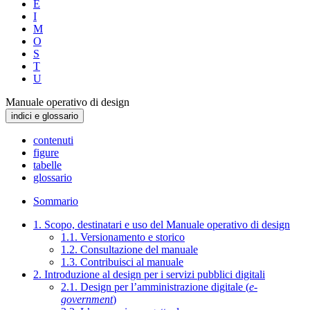
E
I
M
O
S
T
U
Manuale operativo di design
indici e glossario
contenuti
figure
tabelle
glossario
Sommario
1. Scopo, destinatari e uso del Manuale operativo di design
1.1. Versionamento e storico
1.2. Consultazione del manuale
1.3. Contribuisci al manuale
2. Introduzione al design per i servizi pubblici digitali
2.1. Design per l’amministrazione digitale (
e-
government
)