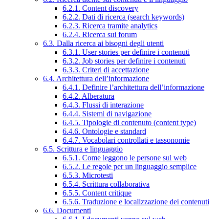
6.2.1. Content discovery
6.2.2. Dati di ricerca (search keywords)
6.2.3. Ricerca tramite analytics
6.2.4. Ricerca sui forum
6.3. Dalla ricerca ai bisogni degli utenti
6.3.1. User stories per definire i contenuti
6.3.2. Job stories per definire i contenuti
6.3.3. Criteri di accettazione
6.4. Architettura dell’informazione
6.4.1. Definire l’architettura dell’informazione
6.4.2. Alberatura
6.4.3. Flussi di interazione
6.4.4. Sistemi di navigazione
6.4.5. Tipologie di contenuto (content type)
6.4.6. Ontologie e standard
6.4.7. Vocabolari controllati e tassonomie
6.5. Scrittura e linguaggio
6.5.1. Come leggono le persone sul web
6.5.2. Le regole per un linguaggio semplice
6.5.3. Microtesti
6.5.4. Scrittura collaborativa
6.5.5. Content critique
6.5.6. Traduzione e localizzazione dei contenuti
6.6. Documenti