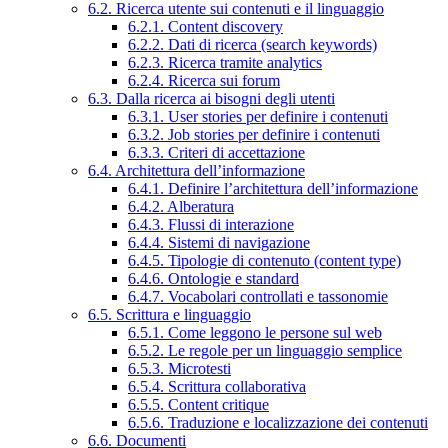
6.2. Ricerca utente sui contenuti e il linguaggio
6.2.1. Content discovery
6.2.2. Dati di ricerca (search keywords)
6.2.3. Ricerca tramite analytics
6.2.4. Ricerca sui forum
6.3. Dalla ricerca ai bisogni degli utenti
6.3.1. User stories per definire i contenuti
6.3.2. Job stories per definire i contenuti
6.3.3. Criteri di accettazione
6.4. Architettura dell’informazione
6.4.1. Definire l’architettura dell’informazione
6.4.2. Alberatura
6.4.3. Flussi di interazione
6.4.4. Sistemi di navigazione
6.4.5. Tipologie di contenuto (content type)
6.4.6. Ontologie e standard
6.4.7. Vocabolari controllati e tassonomie
6.5. Scrittura e linguaggio
6.5.1. Come leggono le persone sul web
6.5.2. Le regole per un linguaggio semplice
6.5.3. Microtesti
6.5.4. Scrittura collaborativa
6.5.5. Content critique
6.5.6. Traduzione e localizzazione dei contenuti
6.6. Documenti