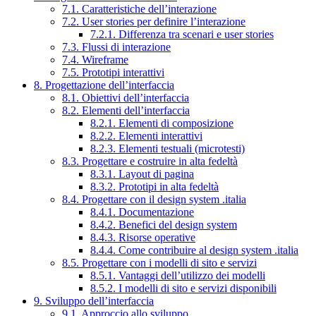
7.1. Caratteristiche dell’interazione
7.2. User stories per definire l’interazione
7.2.1. Differenza tra scenari e user stories
7.3. Flussi di interazione
7.4. Wireframe
7.5. Prototipi interattivi
8. Progettazione dell’interfaccia
8.1. Obiettivi dell’interfaccia
8.2. Elementi dell’interfaccia
8.2.1. Elementi di composizione
8.2.2. Elementi interattivi
8.2.3. Elementi testuali (microtesti)
8.3. Progettare e costruire in alta fedeltà
8.3.1. Layout di pagina
8.3.2. Prototipi in alta fedeltà
8.4. Progettare con il design system .italia
8.4.1. Documentazione
8.4.2. Benefici del design system
8.4.3. Risorse operative
8.4.4. Come contribuire al design system .italia
8.5. Progettare con i modelli di sito e servizi
8.5.1. Vantaggi dell’utilizzo dei modelli
8.5.2. I modelli di sito e servizi disponibili
9. Sviluppo dell’interfaccia
9.1. Approccio allo sviluppo