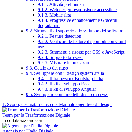
9.1.1. Attività preliminari
9.1.2. Web design responsivo e accessibile
9.1.3. Mobile first
9.1.4. Progressive enhancement e Graceful
degradation
9.2. Strumenti di supporto allo sviluppo del software
9.2.1. Feature detection
9.2.2. Verificare le feature disponibili con Can I
use
9.2.3. Strumenti e risorse per CSS e JavaScript
9.2.4. Supporto browser
9.2.5. Misurare le prestazioni
9.3. Catalogo del riuso
9.4. Sviluppare con il design system .italia
9.4.1. Il framework Bootstrap Italia
9.4.2. Il kit di sviluppo React
9.4.3. Il kit di sviluppo Angular
9.5. Sviluppare con i modelli di sito e servizi
1. Scopo, destinatari e uso del Manuale operativo di design
Team per la Trasformazione Digitale
in collaborazione con
Agenzia per l'Italia Digitale