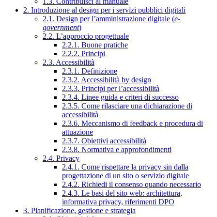
1.3. Contribuisci al manuale
2. Introduzione al design per i servizi pubblici digitali
2.1. Design per l’amministrazione digitale (
e-
government
)
2.2. L’approccio progettuale
2.2.1. Buone pratiche
2.2.2. Principi
2.3. Accessibilità
2.3.1. Definizione
2.3.2. Accessibilità by design
2.3.3. Principi per l’accessibilità
2.3.4. Linee guida e criteri di successo
2.3.5. Come rilasciare una dichiarazione di
accessibilità
2.3.6. Meccanismo di feedback e procedura di
attuazione
2.3.7. Obiettivi accessibilità
2.3.8. Normativa e approfondimenti
2.4. Privacy
2.4.1. Come rispettare la privacy sin dalla
progettazione di un sito o servizio digitale
2.4.2. Richiedi il consenso quando necessario
2.4.3. Le basi del sito web: architettura,
informativa privacy, riferimenti DPO
3. Pianificazione, gestione e strategia