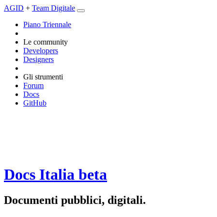
AGID
+
Team Digitale
Piano Triennale
Le community
Developers
Designers
Gli strumenti
Forum
Docs
GitHub
Docs Italia
beta
Documenti pubblici, digitali.