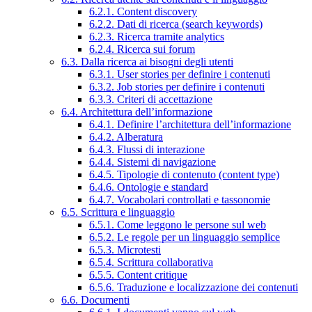
6.2.1. Content discovery
6.2.2. Dati di ricerca (search keywords)
6.2.3. Ricerca tramite analytics
6.2.4. Ricerca sui forum
6.3. Dalla ricerca ai bisogni degli utenti
6.3.1. User stories per definire i contenuti
6.3.2. Job stories per definire i contenuti
6.3.3. Criteri di accettazione
6.4. Architettura dell’informazione
6.4.1. Definire l’architettura dell’informazione
6.4.2. Alberatura
6.4.3. Flussi di interazione
6.4.4. Sistemi di navigazione
6.4.5. Tipologie di contenuto (content type)
6.4.6. Ontologie e standard
6.4.7. Vocabolari controllati e tassonomie
6.5. Scrittura e linguaggio
6.5.1. Come leggono le persone sul web
6.5.2. Le regole per un linguaggio semplice
6.5.3. Microtesti
6.5.4. Scrittura collaborativa
6.5.5. Content critique
6.5.6. Traduzione e localizzazione dei contenuti
6.6. Documenti