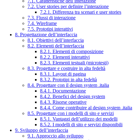
7.1. Caratteristiche dell’interazione
7.2. User stories per definire l’interazione
7.2.1. Differenza tra scenari e user stories
7.3. Flussi di interazione
7.4. Wireframe
7.5. Prototipi interattivi
8. Progettazione dell’interfaccia
8.1. Obiettivi dell’interfaccia
8.2. Elementi dell’interfaccia
8.2.1. Elementi di composizione
8.2.2. Elementi interattivi
8.2.3. Elementi testuali (microtesti)
8.3. Progettare e costruire in alta fedeltà
8.3.1. Layout di pagina
8.3.2. Prototipi in alta fedeltà
8.4. Progettare con il design system .italia
8.4.1. Documentazione
8.4.2. Benefici del design system
8.4.3. Risorse operative
8.4.4. Come contribuire al design system .italia
8.5. Progettare con i modelli di sito e servizi
8.5.1. Vantaggi dell’utilizzo dei modelli
8.5.2. I modelli di sito e servizi disponibili
9. Sviluppo dell’interfaccia
9.1. Approccio allo sviluppo