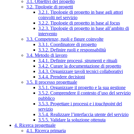
3.1. Obiettivi del progetto
3.2. Tipologie di progetti
3.2.1. Tipologie di progetto in base agli attori
coinvolti nel servizio
3.2.2. Tipologie di progetto in base al focus
3.2.3. Tipologie di progetto in base all’ambito di
intervento
3.3. Competenze, ruoli e figure coinvolte
3.3.1. Coordinatore di progetto
3.3.2. Definire ruoli e responsabilità
3.4. Metodo di lavoro
3.4.1. Definire processi, strumenti e rituali
3.4.2. Curare la documentazione di progetto
3.4.3. Organizzare tavoli tecnici collaborativi
3.4.4. Prendere decisioni
3.5. Il processo progettuale
3.5.1. Organizzare il progetto e la sua gestione
3.5.2. Comprendere il contesto d’uso del servizio
pubblico
3.5.3. Progettare i processi e i
touchpoint
del
servizio
3.5.4. Realizzare l’interfaccia utente del servizio
3.5.5. Validare la soluzione ottenuta
4. Ricerca progettuale
4.1. Ricerca primaria