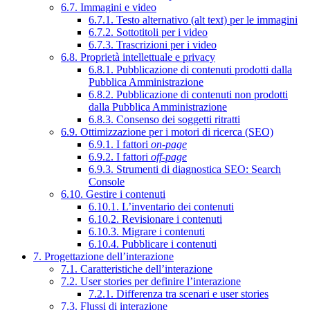
6.7. Immagini e video
6.7.1. Testo alternativo (alt text) per le immagini
6.7.2. Sottotitoli per i video
6.7.3. Trascrizioni per i video
6.8. Proprietà intellettuale e privacy
6.8.1. Pubblicazione di contenuti prodotti dalla
Pubblica Amministrazione
6.8.2. Pubblicazione di contenuti non prodotti
dalla Pubblica Amministrazione
6.8.3. Consenso dei soggetti ritratti
6.9. Ottimizzazione per i motori di ricerca (SEO)
6.9.1. I fattori
on-page
6.9.2. I fattori
off-page
6.9.3. Strumenti di diagnostica SEO: Search
Console
6.10. Gestire i contenuti
6.10.1. L’inventario dei contenuti
6.10.2. Revisionare i contenuti
6.10.3. Migrare i contenuti
6.10.4. Pubblicare i contenuti
7. Progettazione dell’interazione
7.1. Caratteristiche dell’interazione
7.2. User stories per definire l’interazione
7.2.1. Differenza tra scenari e user stories
7.3. Flussi di interazione