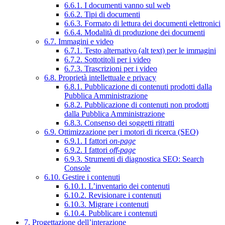
6.6.1. I documenti vanno sul web
6.6.2. Tipi di documenti
6.6.3. Formato di lettura dei documenti elettronici
6.6.4. Modalità di produzione dei documenti
6.7. Immagini e video
6.7.1. Testo alternativo (alt text) per le immagini
6.7.2. Sottotitoli per i video
6.7.3. Trascrizioni per i video
6.8. Proprietà intellettuale e privacy
6.8.1. Pubblicazione di contenuti prodotti dalla
Pubblica Amministrazione
6.8.2. Pubblicazione di contenuti non prodotti
dalla Pubblica Amministrazione
6.8.3. Consenso dei soggetti ritratti
6.9. Ottimizzazione per i motori di ricerca (SEO)
6.9.1. I fattori
on-page
6.9.2. I fattori
off-page
6.9.3. Strumenti di diagnostica SEO: Search
Console
6.10. Gestire i contenuti
6.10.1. L’inventario dei contenuti
6.10.2. Revisionare i contenuti
6.10.3. Migrare i contenuti
6.10.4. Pubblicare i contenuti
7. Progettazione dell’interazione