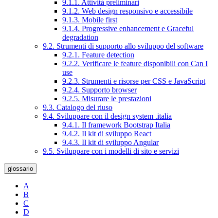
9.1.1. Attività preliminari
9.1.2. Web design responsivo e accessibile
9.1.3. Mobile first
9.1.4. Progressive enhancement e Graceful
degradation
9.2. Strumenti di supporto allo sviluppo del software
9.2.1. Feature detection
9.2.2. Verificare le feature disponibili con Can I
use
9.2.3. Strumenti e risorse per CSS e JavaScript
9.2.4. Supporto browser
9.2.5. Misurare le prestazioni
9.3. Catalogo del riuso
9.4. Sviluppare con il design system .italia
9.4.1. Il framework Bootstrap Italia
9.4.2. Il kit di sviluppo React
9.4.3. Il kit di sviluppo Angular
9.5. Sviluppare con i modelli di sito e servizi
glossario
A
B
C
D