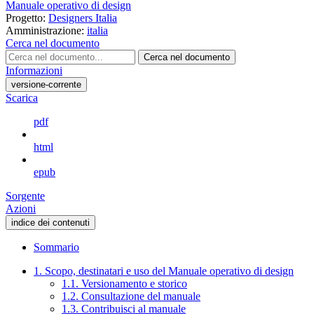
Manuale operativo di design
Progetto:
Designers Italia
Amministrazione:
italia
Cerca nel documento
Cerca nel documento
Informazioni
versione-corrente
Scarica
pdf
html
epub
Sorgente
Azioni
indice dei contenuti
Sommario
1. Scopo, destinatari e uso del Manuale operativo di design
1.1. Versionamento e storico
1.2. Consultazione del manuale
1.3. Contribuisci al manuale