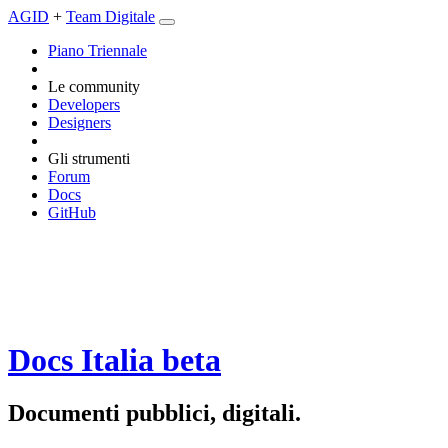
AGID
+
Team Digitale
Piano Triennale
Le community
Developers
Designers
Gli strumenti
Forum
Docs
GitHub
Docs Italia
beta
Documenti pubblici, digitali.