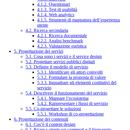
4.1.2. Questionari
4.1.3. Test di usabilità
4.1.4. Web analytics
4.1.5. Strumenti di mappatura dell’esperienza
utente
4.2. Ricerca secondaria
4.2.1. Ricerca documentale
4.2.2. Analisi benchmark
4.2.3. Valutazione euristica
5. Progettazione dei servizi
5.1. Cosa sono i servizi e il service design
5.2. Progettare servizi pubblici digitali
5.3. Definire il modello di servizio
5.3.1. Identificare gli attori coinvolti
5.3.2. Formulare la proposta di valore
5.3.3. Inquadrare gli elementi costitutivi del
servizio
5.4. Descrivere il funzionamento del servizio
5.4.1. Mappare l’ecosistema
5.4.2. Rappresentare i flussi di servizio
5.5. Co-progettare le soluzioni
5.5.1. Workshop di co-progettazione
6. Progettazione dei contenuti
6.1. Cos’è il content design
6.2. Ricerca utente sui contenuti e il linguaggio