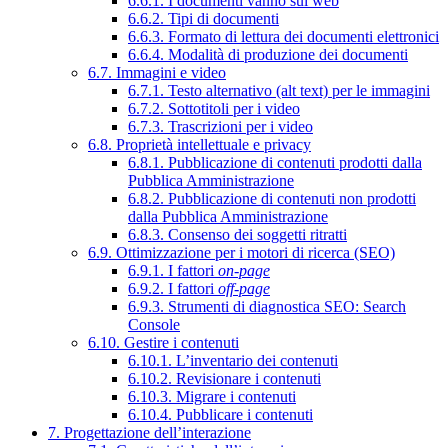
6.6.1. I documenti vanno sul web
6.6.2. Tipi di documenti
6.6.3. Formato di lettura dei documenti elettronici
6.6.4. Modalità di produzione dei documenti
6.7. Immagini e video
6.7.1. Testo alternativo (alt text) per le immagini
6.7.2. Sottotitoli per i video
6.7.3. Trascrizioni per i video
6.8. Proprietà intellettuale e privacy
6.8.1. Pubblicazione di contenuti prodotti dalla
Pubblica Amministrazione
6.8.2. Pubblicazione di contenuti non prodotti
dalla Pubblica Amministrazione
6.8.3. Consenso dei soggetti ritratti
6.9. Ottimizzazione per i motori di ricerca (SEO)
6.9.1. I fattori
on-page
6.9.2. I fattori
off-page
6.9.3. Strumenti di diagnostica SEO: Search
Console
6.10. Gestire i contenuti
6.10.1. L’inventario dei contenuti
6.10.2. Revisionare i contenuti
6.10.3. Migrare i contenuti
6.10.4. Pubblicare i contenuti
7. Progettazione dell’interazione