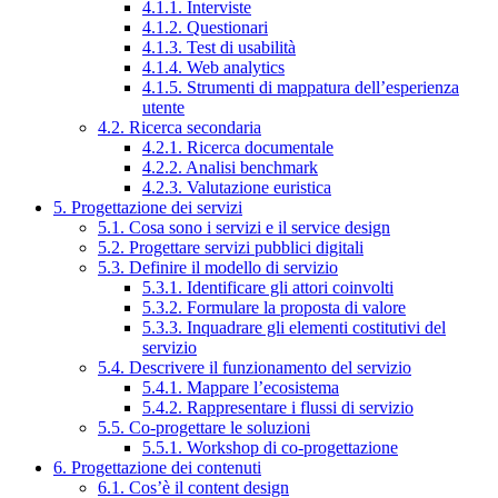
4.1.1. Interviste
4.1.2. Questionari
4.1.3. Test di usabilità
4.1.4. Web analytics
4.1.5. Strumenti di mappatura dell’esperienza
utente
4.2. Ricerca secondaria
4.2.1. Ricerca documentale
4.2.2. Analisi benchmark
4.2.3. Valutazione euristica
5. Progettazione dei servizi
5.1. Cosa sono i servizi e il service design
5.2. Progettare servizi pubblici digitali
5.3. Definire il modello di servizio
5.3.1. Identificare gli attori coinvolti
5.3.2. Formulare la proposta di valore
5.3.3. Inquadrare gli elementi costitutivi del
servizio
5.4. Descrivere il funzionamento del servizio
5.4.1. Mappare l’ecosistema
5.4.2. Rappresentare i flussi di servizio
5.5. Co-progettare le soluzioni
5.5.1. Workshop di co-progettazione
6. Progettazione dei contenuti
6.1. Cos’è il content design