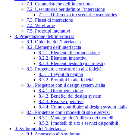
7.1. Caratteristiche dell’interazione
7.2. User stories per definire l’interazione
7.2.1. Differenza tra scenari e user stories
7.3. Flussi di interazione
7.4. Wireframe
7.5. Prototipi interattivi
8. Progettazione dell’interfaccia
8.1. Obiettivi dell’interfaccia
8.2. Elementi dell’interfaccia
8.2.1. Elementi di composizione
8.2.2. Elementi interattivi
8.2.3. Elementi testuali (microtesti)
8.3. Progettare e costruire in alta fedeltà
8.3.1. Layout di pagina
8.3.2. Prototipi in alta fedeltà
8.4. Progettare con il design system .italia
8.4.1. Documentazione
8.4.2. Benefici del design system
8.4.3. Risorse operative
8.4.4. Come contribuire al design system .italia
8.5. Progettare con i modelli di sito e servizi
8.5.1. Vantaggi dell’utilizzo dei modelli
8.5.2. I modelli di sito e servizi disponibili
9. Sviluppo dell’interfaccia
9.1. Approccio allo sviluppo