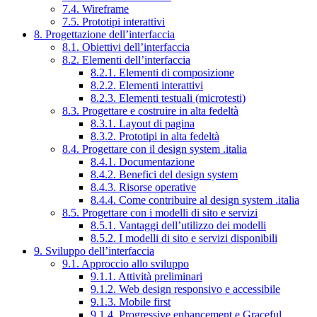
7.4. Wireframe
7.5. Prototipi interattivi
8. Progettazione dell’interfaccia
8.1. Obiettivi dell’interfaccia
8.2. Elementi dell’interfaccia
8.2.1. Elementi di composizione
8.2.2. Elementi interattivi
8.2.3. Elementi testuali (microtesti)
8.3. Progettare e costruire in alta fedeltà
8.3.1. Layout di pagina
8.3.2. Prototipi in alta fedeltà
8.4. Progettare con il design system .italia
8.4.1. Documentazione
8.4.2. Benefici del design system
8.4.3. Risorse operative
8.4.4. Come contribuire al design system .italia
8.5. Progettare con i modelli di sito e servizi
8.5.1. Vantaggi dell’utilizzo dei modelli
8.5.2. I modelli di sito e servizi disponibili
9. Sviluppo dell’interfaccia
9.1. Approccio allo sviluppo
9.1.1. Attività preliminari
9.1.2. Web design responsivo e accessibile
9.1.3. Mobile first
9.1.4. Progressive enhancement e Graceful