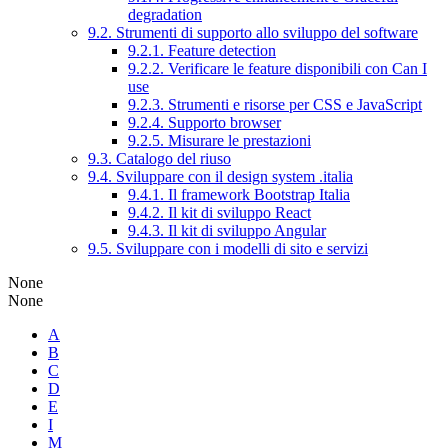
degradation
9.2. Strumenti di supporto allo sviluppo del software
9.2.1. Feature detection
9.2.2. Verificare le feature disponibili con Can I
use
9.2.3. Strumenti e risorse per CSS e JavaScript
9.2.4. Supporto browser
9.2.5. Misurare le prestazioni
9.3. Catalogo del riuso
9.4. Sviluppare con il design system .italia
9.4.1. Il framework Bootstrap Italia
9.4.2. Il kit di sviluppo React
9.4.3. Il kit di sviluppo Angular
9.5. Sviluppare con i modelli di sito e servizi
None
None
A
B
C
D
E
I
M