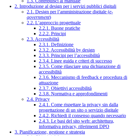
1.3. Contribuisci al manuale
2. Introduzione al design per i servizi pubblici digitali
2.1. Design per l’amministrazione digitale (
e-
government
)
2.2. L’approccio progettuale
2.2.1. Buone pratiche
2.2.2. Principi
2.3. Accessibilità
2.3.1. Definizione
2.3.2. Accessibilità by design
2.3.3. Principi per l’accessibilità
2.3.4. Linee guida e criteri di successo
2.3.5. Come rilasciare una dichiarazione di
accessibilità
2.3.6. Meccanismo di feedback e procedura di
attuazione
2.3.7. Obiettivi accessibilità
2.3.8. Normativa e approfondimenti
2.4. Privacy
2.4.1. Come rispettare la privacy sin dalla
progettazione di un sito o servizio digitale
2.4.2. Richiedi il consenso quando necessario
2.4.3. Le basi del sito web: architettura,
informativa privacy, riferimenti DPO
3. Pianificazione, gestione e strategia