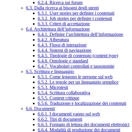
6.2.4. Ricerca sui forum
6.3. Dalla ricerca ai bisogni degli utenti
6.3.1. User stories per definire i contenuti
6.3.2. Job stories per definire i contenuti
6.3.3. Criteri di accettazione
6.4. Architettura dell’informazione
6.4.1. Definire l’architettura dell’informazione
6.4.2. Alberatura
6.4.3. Flussi di interazione
6.4.4. Sistemi di navigazione
6.4.5. Tipologie di contenuto (content type)
6.4.6. Ontologie e standard
6.4.7. Vocabolari controllati e tassonomie
6.5. Scrittura e linguaggio
6.5.1. Come leggono le persone sul web
6.5.2. Le regole per un linguaggio semplice
6.5.3. Microtesti
6.5.4. Scrittura collaborativa
6.5.5. Content critique
6.5.6. Traduzione e localizzazione dei contenuti
6.6. Documenti
6.6.1. I documenti vanno sul web
6.6.2. Tipi di documenti
6.6.3. Formato di lettura dei documenti elettronici
6.6.4. Modalità di produzione dei documenti