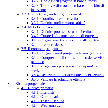
3.2.2. Tipologie di progetto in base al focus
3.2.3. Tipologie di progetto in base all’ambito di
intervento
3.3. Competenze, ruoli e figure coinvolte
3.3.1. Coordinatore di progetto
3.3.2. Definire ruoli e responsabilità
3.4. Metodo di lavoro
3.4.1. Definire processi, strumenti e rituali
3.4.2. Curare la documentazione di progetto
3.4.3. Organizzare tavoli tecnici collaborativi
3.4.4. Prendere decisioni
3.5. Il processo progettuale
3.5.1. Organizzare il progetto e la sua gestione
3.5.2. Comprendere il contesto d’uso del servizio
pubblico
3.5.3. Progettare i processi e i
touchpoint
del
servizio
3.5.4. Realizzare l’interfaccia utente del servizio
3.5.5. Validare la soluzione ottenuta
4. Ricerca progettuale
4.1. Ricerca primaria
4.1.1. Interviste
4.1.2. Questionari
4.1.3. Test di usabilità
4.1.4. Web analytics