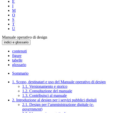
E
I
M
O
S
T
U
Manuale operativo di design
indici e glossario
contenuti
figure
tabelle
glossario
Sommario
1. Scopo, destinatari e uso del Manuale operativo di design
1.1. Versionamento e storico
1.2. Consultazione del manuale
1.3. Contribuisci al manuale
2. Introduzione al design per i servizi pubblici digitali
2.1. Design per l’amministrazione digitale (
e-
government
)