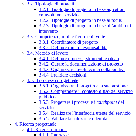
3.2. Tipologie di progetti
3.2.1. Tipologie di progetto in base agli attori
coinvolti nel servizio
3.2.2. Tipologie di progetto in base al focus
3.2.3. Tipologie di progetto in base all’ambito di
intervento
3.3. Competenze, ruoli e figure coinvolte
3.3.1. Coordinatore di progetto
3.3.2. Definire ruoli e responsabilità
3.4. Metodo di lavoro
3.4.1. Definire processi, strumenti e rituali
3.4.2. Curare la documentazione di progetto
3.4.3. Organizzare tavoli tecnici collaborativi
3.4.4. Prendere decisioni
3.5. Il processo progettuale
3.5.1. Organizzare il progetto e la sua gestione
3.5.2. Comprendere il contesto d’uso del servizio
pubblico
3.5.3. Progettare i processi e i
touchpoint
del
servizio
3.5.4. Realizzare l’interfaccia utente del servizio
3.5.5. Validare la soluzione ottenuta
4. Ricerca progettuale
4.1. Ricerca primaria
4.1.1. Interviste