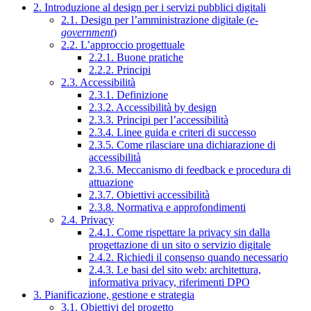
2. Introduzione al design per i servizi pubblici digitali
2.1. Design per l’amministrazione digitale (
e-
government
)
2.2. L’approccio progettuale
2.2.1. Buone pratiche
2.2.2. Principi
2.3. Accessibilità
2.3.1. Definizione
2.3.2. Accessibilità by design
2.3.3. Principi per l’accessibilità
2.3.4. Linee guida e criteri di successo
2.3.5. Come rilasciare una dichiarazione di
accessibilità
2.3.6. Meccanismo di feedback e procedura di
attuazione
2.3.7. Obiettivi accessibilità
2.3.8. Normativa e approfondimenti
2.4. Privacy
2.4.1. Come rispettare la privacy sin dalla
progettazione di un sito o servizio digitale
2.4.2. Richiedi il consenso quando necessario
2.4.3. Le basi del sito web: architettura,
informativa privacy, riferimenti DPO
3. Pianificazione, gestione e strategia
3.1. Obiettivi del progetto