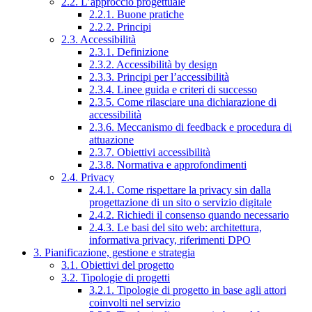
2.2. L’approccio progettuale
2.2.1. Buone pratiche
2.2.2. Principi
2.3. Accessibilità
2.3.1. Definizione
2.3.2. Accessibilità by design
2.3.3. Principi per l’accessibilità
2.3.4. Linee guida e criteri di successo
2.3.5. Come rilasciare una dichiarazione di
accessibilità
2.3.6. Meccanismo di feedback e procedura di
attuazione
2.3.7. Obiettivi accessibilità
2.3.8. Normativa e approfondimenti
2.4. Privacy
2.4.1. Come rispettare la privacy sin dalla
progettazione di un sito o servizio digitale
2.4.2. Richiedi il consenso quando necessario
2.4.3. Le basi del sito web: architettura,
informativa privacy, riferimenti DPO
3. Pianificazione, gestione e strategia
3.1. Obiettivi del progetto
3.2. Tipologie di progetti
3.2.1. Tipologie di progetto in base agli attori
coinvolti nel servizio