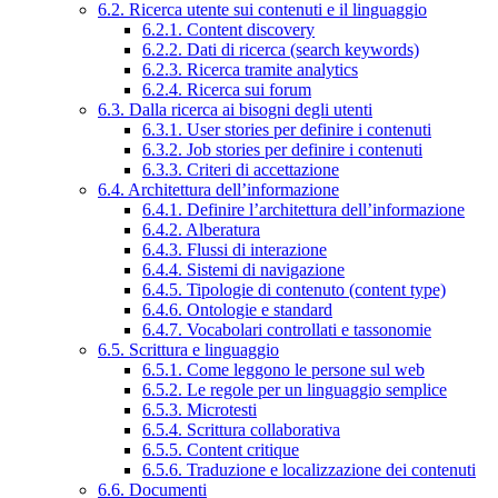
6.2. Ricerca utente sui contenuti e il linguaggio
6.2.1. Content discovery
6.2.2. Dati di ricerca (search keywords)
6.2.3. Ricerca tramite analytics
6.2.4. Ricerca sui forum
6.3. Dalla ricerca ai bisogni degli utenti
6.3.1. User stories per definire i contenuti
6.3.2. Job stories per definire i contenuti
6.3.3. Criteri di accettazione
6.4. Architettura dell’informazione
6.4.1. Definire l’architettura dell’informazione
6.4.2. Alberatura
6.4.3. Flussi di interazione
6.4.4. Sistemi di navigazione
6.4.5. Tipologie di contenuto (content type)
6.4.6. Ontologie e standard
6.4.7. Vocabolari controllati e tassonomie
6.5. Scrittura e linguaggio
6.5.1. Come leggono le persone sul web
6.5.2. Le regole per un linguaggio semplice
6.5.3. Microtesti
6.5.4. Scrittura collaborativa
6.5.5. Content critique
6.5.6. Traduzione e localizzazione dei contenuti
6.6. Documenti