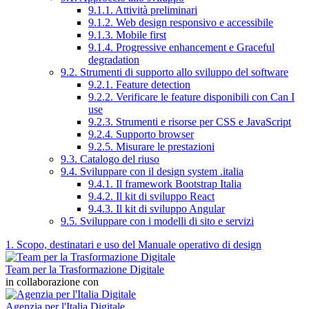
9.1.1. Attività preliminari
9.1.2. Web design responsivo e accessibile
9.1.3. Mobile first
9.1.4. Progressive enhancement e Graceful
degradation
9.2. Strumenti di supporto allo sviluppo del software
9.2.1. Feature detection
9.2.2. Verificare le feature disponibili con Can I
use
9.2.3. Strumenti e risorse per CSS e JavaScript
9.2.4. Supporto browser
9.2.5. Misurare le prestazioni
9.3. Catalogo del riuso
9.4. Sviluppare con il design system .italia
9.4.1. Il framework Bootstrap Italia
9.4.2. Il kit di sviluppo React
9.4.3. Il kit di sviluppo Angular
9.5. Sviluppare con i modelli di sito e servizi
1. Scopo, destinatari e uso del Manuale operativo di design
Team per la Trasformazione Digitale
in collaborazione con
Agenzia per l'Italia Digitale