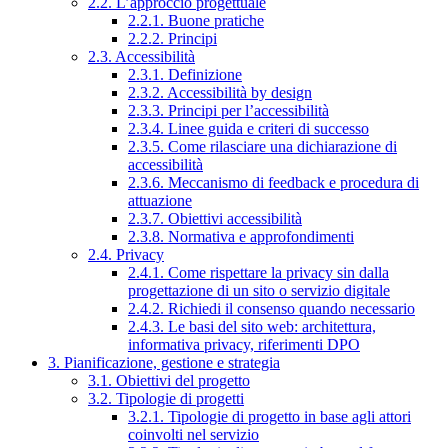
2.2. L’approccio progettuale
2.2.1. Buone pratiche
2.2.2. Principi
2.3. Accessibilità
2.3.1. Definizione
2.3.2. Accessibilità by design
2.3.3. Principi per l’accessibilità
2.3.4. Linee guida e criteri di successo
2.3.5. Come rilasciare una dichiarazione di
accessibilità
2.3.6. Meccanismo di feedback e procedura di
attuazione
2.3.7. Obiettivi accessibilità
2.3.8. Normativa e approfondimenti
2.4. Privacy
2.4.1. Come rispettare la privacy sin dalla
progettazione di un sito o servizio digitale
2.4.2. Richiedi il consenso quando necessario
2.4.3. Le basi del sito web: architettura,
informativa privacy, riferimenti DPO
3. Pianificazione, gestione e strategia
3.1. Obiettivi del progetto
3.2. Tipologie di progetti
3.2.1. Tipologie di progetto in base agli attori
coinvolti nel servizio