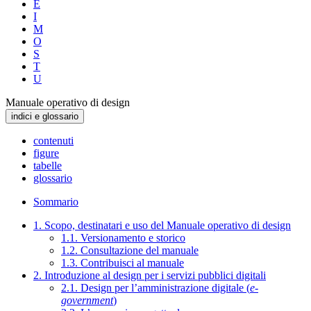
E
I
M
O
S
T
U
Manuale operativo di design
indici e glossario
contenuti
figure
tabelle
glossario
Sommario
1. Scopo, destinatari e uso del Manuale operativo di design
1.1. Versionamento e storico
1.2. Consultazione del manuale
1.3. Contribuisci al manuale
2. Introduzione al design per i servizi pubblici digitali
2.1. Design per l’amministrazione digitale (
e-
government
)