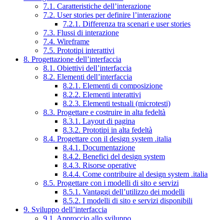
7.1. Caratteristiche dell’interazione
7.2. User stories per definire l’interazione
7.2.1. Differenza tra scenari e user stories
7.3. Flussi di interazione
7.4. Wireframe
7.5. Prototipi interattivi
8. Progettazione dell’interfaccia
8.1. Obiettivi dell’interfaccia
8.2. Elementi dell’interfaccia
8.2.1. Elementi di composizione
8.2.2. Elementi interattivi
8.2.3. Elementi testuali (microtesti)
8.3. Progettare e costruire in alta fedeltà
8.3.1. Layout di pagina
8.3.2. Prototipi in alta fedeltà
8.4. Progettare con il design system .italia
8.4.1. Documentazione
8.4.2. Benefici del design system
8.4.3. Risorse operative
8.4.4. Come contribuire al design system .italia
8.5. Progettare con i modelli di sito e servizi
8.5.1. Vantaggi dell’utilizzo dei modelli
8.5.2. I modelli di sito e servizi disponibili
9. Sviluppo dell’interfaccia
9.1. Approccio allo sviluppo