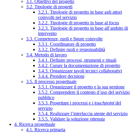
3.1. Obiettivi del progetto
3.2. Tipologie di progetti
3.2.1. Tipologie di progetto in base agli attori
coinvolti nel servizio
3.2.2. Tipologie di progetto in base al focus
3.2.3. Tipologie di progetto in base all’ambito di
intervento
3.3. Competenze, ruoli e figure coinvolte
3.3.1. Coordinatore di progetto
3.3.2. Definire ruoli e responsabilità
3.4. Metodo di lavoro
3.4.1. Definire processi, strumenti e rituali
3.4.2. Curare la documentazione di progetto
3.4.3. Organizzare tavoli tecnici collaborativi
3.4.4. Prendere decisioni
3.5. Il processo progettuale
3.5.1. Organizzare il progetto e la sua gestione
3.5.2. Comprendere il contesto d’uso del servizio
pubblico
3.5.3. Progettare i processi e i
touchpoint
del
servizio
3.5.4. Realizzare l’interfaccia utente del servizio
3.5.5. Validare la soluzione ottenuta
4. Ricerca progettuale
4.1. Ricerca primaria