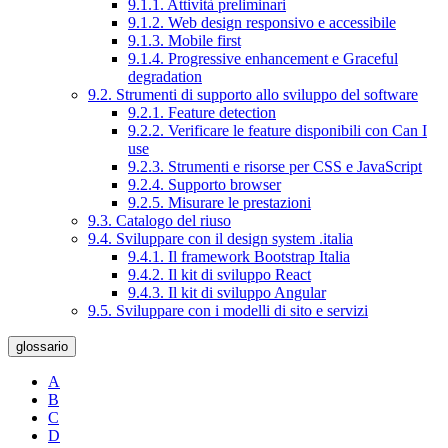
9.1.1. Attività preliminari
9.1.2. Web design responsivo e accessibile
9.1.3. Mobile first
9.1.4. Progressive enhancement e Graceful
degradation
9.2. Strumenti di supporto allo sviluppo del software
9.2.1. Feature detection
9.2.2. Verificare le feature disponibili con Can I
use
9.2.3. Strumenti e risorse per CSS e JavaScript
9.2.4. Supporto browser
9.2.5. Misurare le prestazioni
9.3. Catalogo del riuso
9.4. Sviluppare con il design system .italia
9.4.1. Il framework Bootstrap Italia
9.4.2. Il kit di sviluppo React
9.4.3. Il kit di sviluppo Angular
9.5. Sviluppare con i modelli di sito e servizi
glossario
A
B
C
D