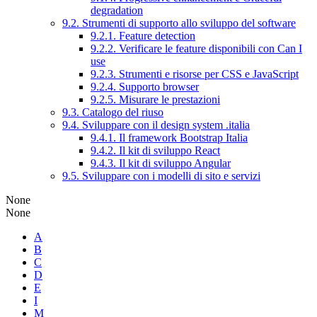
degradation
9.2. Strumenti di supporto allo sviluppo del software
9.2.1. Feature detection
9.2.2. Verificare le feature disponibili con Can I
use
9.2.3. Strumenti e risorse per CSS e JavaScript
9.2.4. Supporto browser
9.2.5. Misurare le prestazioni
9.3. Catalogo del riuso
9.4. Sviluppare con il design system .italia
9.4.1. Il framework Bootstrap Italia
9.4.2. Il kit di sviluppo React
9.4.3. Il kit di sviluppo Angular
9.5. Sviluppare con i modelli di sito e servizi
None
None
A
B
C
D
E
I
M