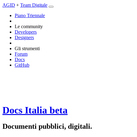
AGID
+
Team Digitale
Piano Triennale
Le community
Developers
Designers
Gli strumenti
Forum
Docs
GitHub
Docs Italia
beta
Documenti pubblici, digitali.