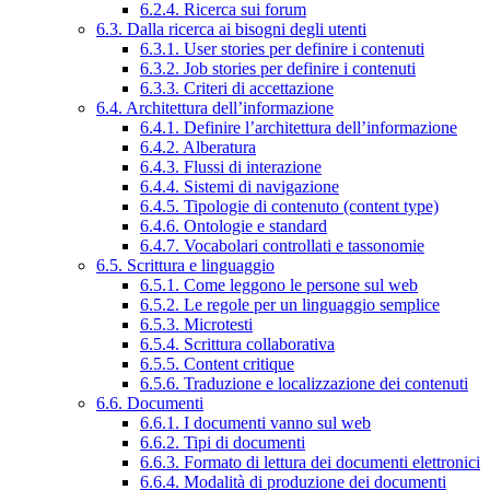
6.2.4. Ricerca sui forum
6.3. Dalla ricerca ai bisogni degli utenti
6.3.1. User stories per definire i contenuti
6.3.2. Job stories per definire i contenuti
6.3.3. Criteri di accettazione
6.4. Architettura dell’informazione
6.4.1. Definire l’architettura dell’informazione
6.4.2. Alberatura
6.4.3. Flussi di interazione
6.4.4. Sistemi di navigazione
6.4.5. Tipologie di contenuto (content type)
6.4.6. Ontologie e standard
6.4.7. Vocabolari controllati e tassonomie
6.5. Scrittura e linguaggio
6.5.1. Come leggono le persone sul web
6.5.2. Le regole per un linguaggio semplice
6.5.3. Microtesti
6.5.4. Scrittura collaborativa
6.5.5. Content critique
6.5.6. Traduzione e localizzazione dei contenuti
6.6. Documenti
6.6.1. I documenti vanno sul web
6.6.2. Tipi di documenti
6.6.3. Formato di lettura dei documenti elettronici
6.6.4. Modalità di produzione dei documenti