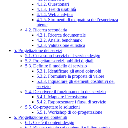
4.1.2. Questionari
4.1.3. Test di usabilità
4.1.4. Web analytics
4.1.5. Strumenti di mappatura dell’esperienza
utente
4.2. Ricerca secondaria
4.2.1. Ricerca documentale
4.2.2. Analisi benchmark
4.2.3. Valutazione euristica
5. Progettazione dei servizi
5.1. Cosa sono i servizi e il service design
5.2. Progettare servizi pubblici digitali
5.3. Definire il modello di servizio
5.3.1. Identificare gli attori coinvolti
5.3.2. Formulare la proposta di valore
5.3.3. Inquadrare gli elementi costitutivi del
servizio
5.4. Descrivere il funzionamento del servizio
5.4.1. Mappare l’ecosistema
5.4.2. Rappresentare i flussi di servizio
5.5. Co-progettare le soluzioni
5.5.1. Workshop di co-progettazione
6. Progettazione dei contenuti
6.1. Cos’è il content design
6.2. Ricerca utente sui contenuti e il linguaggio