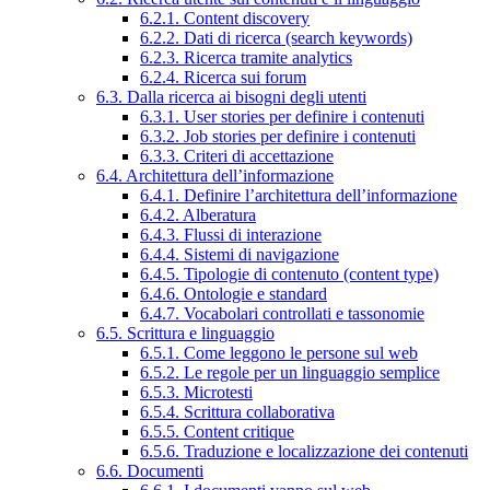
6.2.1. Content discovery
6.2.2. Dati di ricerca (search keywords)
6.2.3. Ricerca tramite analytics
6.2.4. Ricerca sui forum
6.3. Dalla ricerca ai bisogni degli utenti
6.3.1. User stories per definire i contenuti
6.3.2. Job stories per definire i contenuti
6.3.3. Criteri di accettazione
6.4. Architettura dell’informazione
6.4.1. Definire l’architettura dell’informazione
6.4.2. Alberatura
6.4.3. Flussi di interazione
6.4.4. Sistemi di navigazione
6.4.5. Tipologie di contenuto (content type)
6.4.6. Ontologie e standard
6.4.7. Vocabolari controllati e tassonomie
6.5. Scrittura e linguaggio
6.5.1. Come leggono le persone sul web
6.5.2. Le regole per un linguaggio semplice
6.5.3. Microtesti
6.5.4. Scrittura collaborativa
6.5.5. Content critique
6.5.6. Traduzione e localizzazione dei contenuti
6.6. Documenti