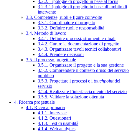
3.2.2. Tipologie di progetto in base al focus
3.2.3. Tipologie di progetto in base all’ambito di
intervento
3.3. Competenze, ruoli e figure coinvolte
3.3.1. Coordinatore di progetto
3.3.2. Definire ruoli e responsabilità
3.4. Metodo di lavoro
3.4.1. Definire processi, strumenti e rituali
3.4.2. Curare la documentazione di progetto
3.4.3. Organizzare tavoli tecnici collaborativi
3.4.4. Prendere decisioni
3.5. Il processo progettuale
3.5.1. Organizzare il progetto e la sua gestione
3.5.2. Comprendere il contesto d’uso del servizio
pubblico
3.5.3. Progettare i processi e i
touchpoint
del
servizio
3.5.4. Realizzare l’interfaccia utente del servizio
3.5.5. Validare la soluzione ottenuta
4. Ricerca progettuale
4.1. Ricerca primaria
4.1.1. Interviste
4.1.2. Questionari
4.1.3. Test di usabilità
4.1.4. Web analytics