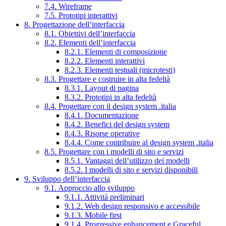
7.4. Wireframe
7.5. Prototipi interattivi
8. Progettazione dell’interfaccia
8.1. Obiettivi dell’interfaccia
8.2. Elementi dell’interfaccia
8.2.1. Elementi di composizione
8.2.2. Elementi interattivi
8.2.3. Elementi testuali (microtesti)
8.3. Progettare e costruire in alta fedeltà
8.3.1. Layout di pagina
8.3.2. Prototipi in alta fedeltà
8.4. Progettare con il design system .italia
8.4.1. Documentazione
8.4.2. Benefici del design system
8.4.3. Risorse operative
8.4.4. Come contribuire al design system .italia
8.5. Progettare con i modelli di sito e servizi
8.5.1. Vantaggi dell’utilizzo dei modelli
8.5.2. I modelli di sito e servizi disponibili
9. Sviluppo dell’interfaccia
9.1. Approccio allo sviluppo
9.1.1. Attività preliminari
9.1.2. Web design responsivo e accessibile
9.1.3. Mobile first
9.1.4. Progressive enhancement e Graceful