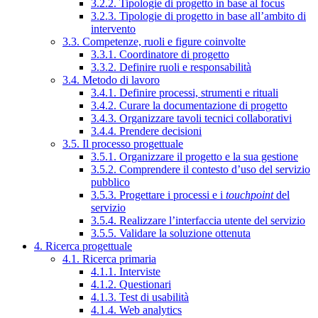
3.2.2. Tipologie di progetto in base al focus
3.2.3. Tipologie di progetto in base all’ambito di
intervento
3.3. Competenze, ruoli e figure coinvolte
3.3.1. Coordinatore di progetto
3.3.2. Definire ruoli e responsabilità
3.4. Metodo di lavoro
3.4.1. Definire processi, strumenti e rituali
3.4.2. Curare la documentazione di progetto
3.4.3. Organizzare tavoli tecnici collaborativi
3.4.4. Prendere decisioni
3.5. Il processo progettuale
3.5.1. Organizzare il progetto e la sua gestione
3.5.2. Comprendere il contesto d’uso del servizio
pubblico
3.5.3. Progettare i processi e i
touchpoint
del
servizio
3.5.4. Realizzare l’interfaccia utente del servizio
3.5.5. Validare la soluzione ottenuta
4. Ricerca progettuale
4.1. Ricerca primaria
4.1.1. Interviste
4.1.2. Questionari
4.1.3. Test di usabilità
4.1.4. Web analytics