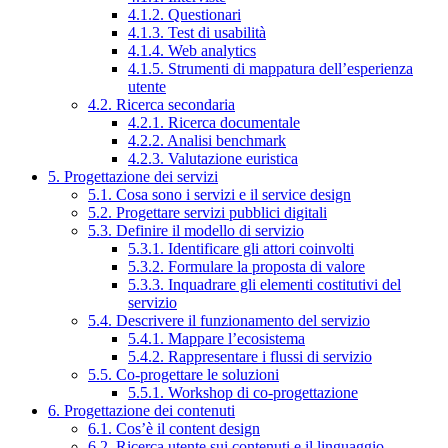
4.1.2. Questionari
4.1.3. Test di usabilità
4.1.4. Web analytics
4.1.5. Strumenti di mappatura dell’esperienza
utente
4.2. Ricerca secondaria
4.2.1. Ricerca documentale
4.2.2. Analisi benchmark
4.2.3. Valutazione euristica
5. Progettazione dei servizi
5.1. Cosa sono i servizi e il service design
5.2. Progettare servizi pubblici digitali
5.3. Definire il modello di servizio
5.3.1. Identificare gli attori coinvolti
5.3.2. Formulare la proposta di valore
5.3.3. Inquadrare gli elementi costitutivi del
servizio
5.4. Descrivere il funzionamento del servizio
5.4.1. Mappare l’ecosistema
5.4.2. Rappresentare i flussi di servizio
5.5. Co-progettare le soluzioni
5.5.1. Workshop di co-progettazione
6. Progettazione dei contenuti
6.1. Cos’è il content design
6.2. Ricerca utente sui contenuti e il linguaggio