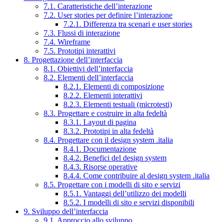
7.1. Caratteristiche dell’interazione
7.2. User stories per definire l’interazione
7.2.1. Differenza tra scenari e user stories
7.3. Flussi di interazione
7.4. Wireframe
7.5. Prototipi interattivi
8. Progettazione dell’interfaccia
8.1. Obiettivi dell’interfaccia
8.2. Elementi dell’interfaccia
8.2.1. Elementi di composizione
8.2.2. Elementi interattivi
8.2.3. Elementi testuali (microtesti)
8.3. Progettare e costruire in alta fedeltà
8.3.1. Layout di pagina
8.3.2. Prototipi in alta fedeltà
8.4. Progettare con il design system .italia
8.4.1. Documentazione
8.4.2. Benefici del design system
8.4.3. Risorse operative
8.4.4. Come contribuire al design system .italia
8.5. Progettare con i modelli di sito e servizi
8.5.1. Vantaggi dell’utilizzo dei modelli
8.5.2. I modelli di sito e servizi disponibili
9. Sviluppo dell’interfaccia
9.1. Approccio allo sviluppo