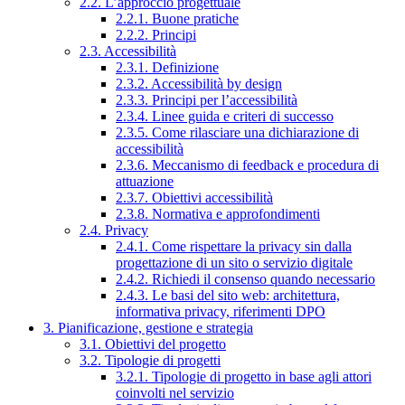
2.2. L’approccio progettuale
2.2.1. Buone pratiche
2.2.2. Principi
2.3. Accessibilità
2.3.1. Definizione
2.3.2. Accessibilità by design
2.3.3. Principi per l’accessibilità
2.3.4. Linee guida e criteri di successo
2.3.5. Come rilasciare una dichiarazione di
accessibilità
2.3.6. Meccanismo di feedback e procedura di
attuazione
2.3.7. Obiettivi accessibilità
2.3.8. Normativa e approfondimenti
2.4. Privacy
2.4.1. Come rispettare la privacy sin dalla
progettazione di un sito o servizio digitale
2.4.2. Richiedi il consenso quando necessario
2.4.3. Le basi del sito web: architettura,
informativa privacy, riferimenti DPO
3. Pianificazione, gestione e strategia
3.1. Obiettivi del progetto
3.2. Tipologie di progetti
3.2.1. Tipologie di progetto in base agli attori
coinvolti nel servizio