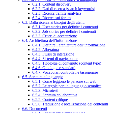
6.2.1. Content discovery
6.2.2. Dati di ricerca (search keywords)
6.2.3. Ricerca tramite analytics
6.2.4. Ricerca sui forum
6.3. Dalla ricerca ai bisogni degli utenti
6.3.1. User stories per definire i contenuti
6.3.2. Job stories per definire i contenuti
6.3.3. Criteri di accettazione
6.4. Architettura dell’informazione
6.4.1. Definire l’architettura dell’informazione
6.4.2. Alberatura
6.4.3. Flussi di interazione
6.4.4. Sistemi di navigazione
6.4.5. Tipologie di contenuto (content type)
6.4.6. Ontologie e standard
6.4.7. Vocabolari controllati e tassonomie
6.5. Scrittura e linguaggio
6.5.1. Come leggono le persone sul web
6.5.2. Le regole per un linguaggio semplice
6.5.3. Microtesti
6.5.4. Scrittura collaborativa
6.5.5. Content critique
6.5.6. Traduzione e localizzazione dei contenuti
6.6. Documenti