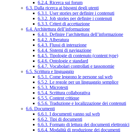
6.2.4. Ricerca sui forum
6.3. Dalla ricerca ai bisogni degli utenti
6.3.1. User stories per definire i contenuti
6.3.2. Job stories per definire i contenuti
6.3.3. Criteri di accettazione
6.4. Architettura dell’informazione
6.4.1. Definire l’architettura dell’informazione
6.4.2. Alberatura
6.4.3. Flussi di interazione
6.4.4. Sistemi di navigazione
6.4.5. Tipologie di contenuto (content type)
6.4.6. Ontologie e standard
6.4.7. Vocabolari controllati e tassonomie
6.5. Scrittura e linguaggio
6.5.1. Come leggono le persone sul web
6.5.2. Le regole per un linguaggio semplice
6.5.3. Microtesti
6.5.4. Scrittura collaborativa
6.5.5. Content critique
6.5.6. Traduzione e localizzazione dei contenuti
6.6. Documenti
6.6.1. I documenti vanno sul web
6.6.2. Tipi di documenti
6.6.3. Formato di lettura dei documenti elettronici
6.6.4. Modalità di produzione dei documenti