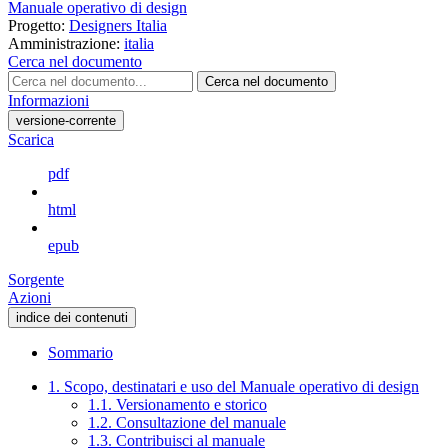
Manuale operativo di design
Progetto:
Designers Italia
Amministrazione:
italia
Cerca nel documento
Cerca nel documento
Informazioni
versione-corrente
Scarica
pdf
html
epub
Sorgente
Azioni
indice dei contenuti
Sommario
1. Scopo, destinatari e uso del Manuale operativo di design
1.1. Versionamento e storico
1.2. Consultazione del manuale
1.3. Contribuisci al manuale