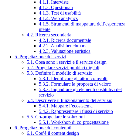
4.1.1. Interviste
4.1.2. Questionari
4.1.3. Test di usabilità
4.1.4. Web analytics
4.1.5. Strumenti di mappatura dell’esperienza
utente
4.2. Ricerca secondaria
4.2.1. Ricerca documentale
4.2.2. Analisi benchmark
4.2.3. Valutazione euristica
5. Progettazione dei servizi
5.1. Cosa sono i servizi e il service design
5.2. Progettare servizi pubblici digitali
5.3. Definire il modello di servizio
5.3.1. Identificare gli attori coinvolti
5.3.2. Formulare la proposta di valore
5.3.3. Inquadrare gli elementi costitutivi del
servizio
5.4. Descrivere il funzionamento del servizio
5.4.1. Mappare l’ecosistema
5.4.2. Rappresentare i flussi di servizio
5.5. Co-progettare le soluzioni
5.5.1. Workshop di co-progettazione
6. Progettazione dei contenuti
6.1. Cos’è il content design