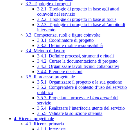
3.2. Tipologie di progetti
3.2.1. Tipologie di progetto in base agli attori
coinvolti nel servizio
3.2.2. Tipologie di progetto in base al focus
3.2.3. Tipologie di progetto in base all’ambito di
intervento
3.3. Competenze, ruoli e figure coinvolte
3.3.1. Coordinatore di progetto
3.3.2. Definire ruoli e responsabilità
3.4. Metodo di lavoro
3.4.1. Definire processi, strumenti e rituali
3.4.2. Curare la documentazione di progetto
3.4.3. Organizzare tavoli tecnici collaborativi
3.4.4. Prendere decisioni
3.5. Il processo progettuale
3.5.1. Organizzare il progetto e la sua gestione
3.5.2. Comprendere il contesto d’uso del servizio
pubblico
3.5.3. Progettare i processi e i
touchpoint
del
servizio
3.5.4. Realizzare l’interfaccia utente del servizio
3.5.5. Validare la soluzione ottenuta
4. Ricerca progettuale
4.1. Ricerca primaria
4.1.1. Interviste