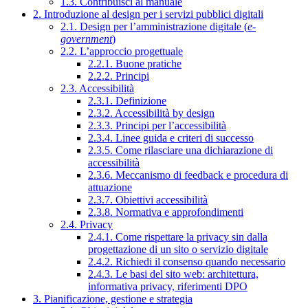
1.3. Contribuisci al manuale
2. Introduzione al design per i servizi pubblici digitali
2.1. Design per l’amministrazione digitale (
e-
government
)
2.2. L’approccio progettuale
2.2.1. Buone pratiche
2.2.2. Principi
2.3. Accessibilità
2.3.1. Definizione
2.3.2. Accessibilità by design
2.3.3. Principi per l’accessibilità
2.3.4. Linee guida e criteri di successo
2.3.5. Come rilasciare una dichiarazione di
accessibilità
2.3.6. Meccanismo di feedback e procedura di
attuazione
2.3.7. Obiettivi accessibilità
2.3.8. Normativa e approfondimenti
2.4. Privacy
2.4.1. Come rispettare la privacy sin dalla
progettazione di un sito o servizio digitale
2.4.2. Richiedi il consenso quando necessario
2.4.3. Le basi del sito web: architettura,
informativa privacy, riferimenti DPO
3. Pianificazione, gestione e strategia