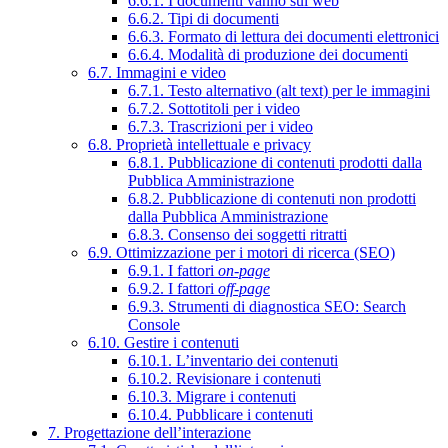
6.6.1. I documenti vanno sul web
6.6.2. Tipi di documenti
6.6.3. Formato di lettura dei documenti elettronici
6.6.4. Modalità di produzione dei documenti
6.7. Immagini e video
6.7.1. Testo alternativo (alt text) per le immagini
6.7.2. Sottotitoli per i video
6.7.3. Trascrizioni per i video
6.8. Proprietà intellettuale e privacy
6.8.1. Pubblicazione di contenuti prodotti dalla
Pubblica Amministrazione
6.8.2. Pubblicazione di contenuti non prodotti
dalla Pubblica Amministrazione
6.8.3. Consenso dei soggetti ritratti
6.9. Ottimizzazione per i motori di ricerca (SEO)
6.9.1. I fattori
on-page
6.9.2. I fattori
off-page
6.9.3. Strumenti di diagnostica SEO: Search
Console
6.10. Gestire i contenuti
6.10.1. L’inventario dei contenuti
6.10.2. Revisionare i contenuti
6.10.3. Migrare i contenuti
6.10.4. Pubblicare i contenuti
7. Progettazione dell’interazione