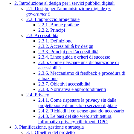
2. Introduzione al design per i servizi pubblici digitali
2.1. Design per l’amministrazione digitale (
e-
government
)
2.2. L’approccio progettuale
2.2.1. Buone pratiche
2.2.2. Principi
2.3. Accessibilità
2.3.1. Definizione
2.3.2. Accessibilità by design
2.3.3. Principi per l’accessibilità
2.3.4. Linee guida e criteri di successo
2.3.5. Come rilasciare una dichiarazione di
accessibilità
2.3.6. Meccanismo di feedback e procedura di
attuazione
2.3.7. Obiettivi accessibilità
2.3.8. Normativa e approfondimenti
2.4. Privacy
2.4.1. Come rispettare la privacy sin dalla
progettazione di un sito o servizio digitale
2.4.2. Richiedi il consenso quando necessario
2.4.3. Le basi del sito web: architettura,
informativa privacy, riferimenti DPO
3. Pianificazione, gestione e strategia
3.1. Obiettivi del progetto