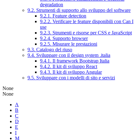
degradation
9.2. Strumenti di supporto allo sviluppo del software
9.2.1. Feature detection
9.2.2. Verificare le feature disponibili con Can I
use
9.2.3. Strumenti e risorse per CSS e JavaScript
9.2.4. Supporto browser
9.2.5. Misurare le prestazioni
9.3. Catalogo del riuso
9.4. Sviluppare con il design system .italia
9.4.1. Il framework Bootstrap Italia
9.4.2. Il kit di sviluppo React
9.4.3. Il kit di sviluppo Angular
9.5. Sviluppare con i modelli di sito e servizi
None
None
A
B
C
D
E
I
M