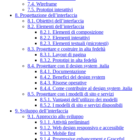
7.4. Wireframe
7.5. Prototipi interattivi
8. Progettazione dell’interfaccia
8.1. Obiettivi dell’interfaccia
8.2. Elementi dell’interfaccia
8.2.1. Elementi di composizione
8.2.2. Elementi interattivi
8.2.3. Elementi testuali (microtesti)
8.3. Progettare e costruire in alta fedeltà
8.3.1. Layout di pagina
8.3.2. Prototipi in alta fedeltà
8.4. Progettare con il design system .italia
8.4.1. Documentazione
8.4.2. Benefici del design system
8.4.3. Risorse operative
8.4.4. Come contribuire al design system .italia
8.5. Progettare con i modelli di sito e servizi
8.5.1. Vantaggi dell’utilizzo dei modelli
8.5.2. I modelli di sito e servizi disponibili
9. Sviluppo dell’interfaccia
9.1. Approccio allo sviluppo
9.1.1. Attività preliminari
9.1.2. Web design responsivo e accessibile
9.1.3. Mobile first
9.1.4. Progressive enhancement e Graceful