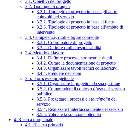
3.1. Obiettivi del progetto
3.2. Tipologie di progetti
3.2.1. Tipologie di progetto in base agli attori
coinvolti nel servizio
3.2.2. Tipologie di progetto in base al focus
3.2.3. Tipologie di progetto in base all’ambito di
intervento
3.3. Competenze, ruoli e figure coinvolte
3.3.1. Coordinatore di progetto
3.3.2. Definire ruoli e responsabilità
3.4. Metodo di lavoro
3.4.1. Definire processi, strumenti e rituali
3.4.2. Curare la documentazione di progetto
3.4.3. Organizzare tavoli tecnici collaborativi
3.4.4. Prendere decisioni
3.5. Il processo progettuale
3.5.1. Organizzare il progetto e la sua gestione
3.5.2. Comprendere il contesto d’uso del servizio
pubblico
3.5.3. Progettare i processi e i
touchpoint
del
servizio
3.5.4. Realizzare l’interfaccia utente del servizio
3.5.5. Validare la soluzione ottenuta
4. Ricerca progettuale
4.1. Ricerca primaria