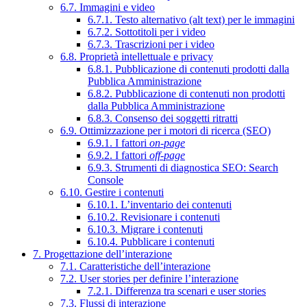
6.7. Immagini e video
6.7.1. Testo alternativo (alt text) per le immagini
6.7.2. Sottotitoli per i video
6.7.3. Trascrizioni per i video
6.8. Proprietà intellettuale e privacy
6.8.1. Pubblicazione di contenuti prodotti dalla
Pubblica Amministrazione
6.8.2. Pubblicazione di contenuti non prodotti
dalla Pubblica Amministrazione
6.8.3. Consenso dei soggetti ritratti
6.9. Ottimizzazione per i motori di ricerca (SEO)
6.9.1. I fattori
on-page
6.9.2. I fattori
off-page
6.9.3. Strumenti di diagnostica SEO: Search
Console
6.10. Gestire i contenuti
6.10.1. L’inventario dei contenuti
6.10.2. Revisionare i contenuti
6.10.3. Migrare i contenuti
6.10.4. Pubblicare i contenuti
7. Progettazione dell’interazione
7.1. Caratteristiche dell’interazione
7.2. User stories per definire l’interazione
7.2.1. Differenza tra scenari e user stories
7.3. Flussi di interazione