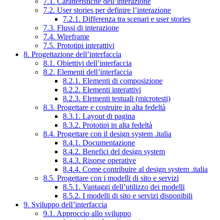
7.1. Caratteristiche dell’interazione
7.2. User stories per definire l’interazione
7.2.1. Differenza tra scenari e user stories
7.3. Flussi di interazione
7.4. Wireframe
7.5. Prototipi interattivi
8. Progettazione dell’interfaccia
8.1. Obiettivi dell’interfaccia
8.2. Elementi dell’interfaccia
8.2.1. Elementi di composizione
8.2.2. Elementi interattivi
8.2.3. Elementi testuali (microtesti)
8.3. Progettare e costruire in alta fedeltà
8.3.1. Layout di pagina
8.3.2. Prototipi in alta fedeltà
8.4. Progettare con il design system .italia
8.4.1. Documentazione
8.4.2. Benefici del design system
8.4.3. Risorse operative
8.4.4. Come contribuire al design system .italia
8.5. Progettare con i modelli di sito e servizi
8.5.1. Vantaggi dell’utilizzo dei modelli
8.5.2. I modelli di sito e servizi disponibili
9. Sviluppo dell’interfaccia
9.1. Approccio allo sviluppo