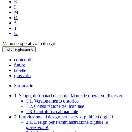
E
I
M
O
S
T
U
Manuale operativo di design
indici e glossario
contenuti
figure
tabelle
glossario
Sommario
1. Scopo, destinatari e uso del Manuale operativo di design
1.1. Versionamento e storico
1.2. Consultazione del manuale
1.3. Contribuisci al manuale
2. Introduzione al design per i servizi pubblici digitali
2.1. Design per l’amministrazione digitale (
e-
government
)