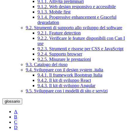
9.1.1. Attività preliminari
9.1.2. Web design responsivo e accessibile
9.1.3. Mobile first
9.1.4. Progressive enhancement e Graceful
degradation
9.2. Strumenti di supporto allo sviluppo del software
9.2.1. Feature detection
9.2.2. Verificare le feature disponibili con Can I
use
9.2.3. Strumenti e risorse per CSS e JavaScript
9.2.4. Supporto browser
9.2.5. Misurare le prestazioni
9.3. Catalogo del riuso
9.4. Sviluppare con il design system .italia
9.4.1. Il framework Bootstrap Italia
9.4.2. Il kit di sviluppo React
9.4.3. Il kit di sviluppo Angular
9.5. Sviluppare con i modelli di sito e servizi
glossario
A
B
C
D