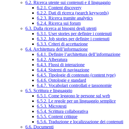
6.2. Ricerca utente sui contenuti e il linguaggio
6.2.1. Content discovery
6.2.2. Dati di ricerca (search keywords)
6.2.3. Ricerca tramite analytics
6.2.4. Ricerca sui forum
6.3. Dalla ricerca ai bisogni degli utenti
6.3.1. User stories per definire i contenuti
6.3.2. Job stories per definire i contenuti
6.3.3. Criteri di accettazione
6.4. Architettura dell’informazione
6.4.1. Definire l’architettura dell’informazione
6.4.2. Alberatura
6.4.3. Flussi di interazione
6.4.4. Sistemi di navigazione
6.4.5. Tipologie di contenuto (content type)
6.4.6. Ontologie e standard
6.4.7. Vocabolari controllati e tassonomie
6.5. Scrittura e linguaggio
6.5.1. Come leggono le persone sul web
6.5.2. Le regole per un linguaggio semplice
6.5.3. Microtesti
6.5.4. Scrittura collaborativa
6.5.5. Content critique
6.5.6. Traduzione e localizzazione dei contenuti
6.6. Documenti