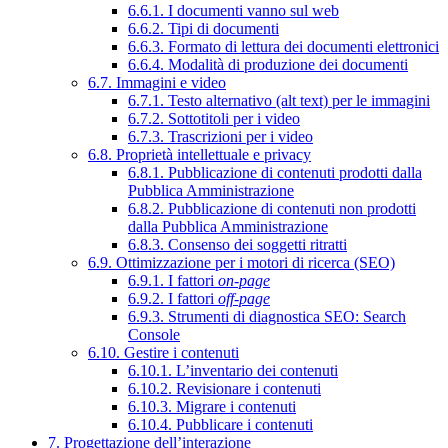
6.6.1. I documenti vanno sul web
6.6.2. Tipi di documenti
6.6.3. Formato di lettura dei documenti elettronici
6.6.4. Modalità di produzione dei documenti
6.7. Immagini e video
6.7.1. Testo alternativo (alt text) per le immagini
6.7.2. Sottotitoli per i video
6.7.3. Trascrizioni per i video
6.8. Proprietà intellettuale e privacy
6.8.1. Pubblicazione di contenuti prodotti dalla
Pubblica Amministrazione
6.8.2. Pubblicazione di contenuti non prodotti
dalla Pubblica Amministrazione
6.8.3. Consenso dei soggetti ritratti
6.9. Ottimizzazione per i motori di ricerca (SEO)
6.9.1. I fattori
on-page
6.9.2. I fattori
off-page
6.9.3. Strumenti di diagnostica SEO: Search
Console
6.10. Gestire i contenuti
6.10.1. L’inventario dei contenuti
6.10.2. Revisionare i contenuti
6.10.3. Migrare i contenuti
6.10.4. Pubblicare i contenuti
7. Progettazione dell’interazione