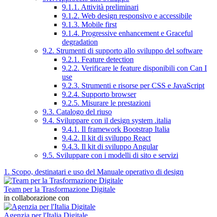
9.1.1. Attività preliminari
9.1.2. Web design responsivo e accessibile
9.1.3. Mobile first
9.1.4. Progressive enhancement e Graceful
degradation
9.2. Strumenti di supporto allo sviluppo del software
9.2.1. Feature detection
9.2.2. Verificare le feature disponibili con Can I
use
9.2.3. Strumenti e risorse per CSS e JavaScript
9.2.4. Supporto browser
9.2.5. Misurare le prestazioni
9.3. Catalogo del riuso
9.4. Sviluppare con il design system .italia
9.4.1. Il framework Bootstrap Italia
9.4.2. Il kit di sviluppo React
9.4.3. Il kit di sviluppo Angular
9.5. Sviluppare con i modelli di sito e servizi
1. Scopo, destinatari e uso del Manuale operativo di design
Team per la Trasformazione Digitale
in collaborazione con
Agenzia per l'Italia Digitale