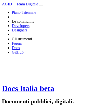
AGID
+
Team Digitale
Piano Triennale
Le community
Developers
Designers
Gli strumenti
Forum
Docs
GitHub
Docs Italia
beta
Documenti pubblici, digitali.