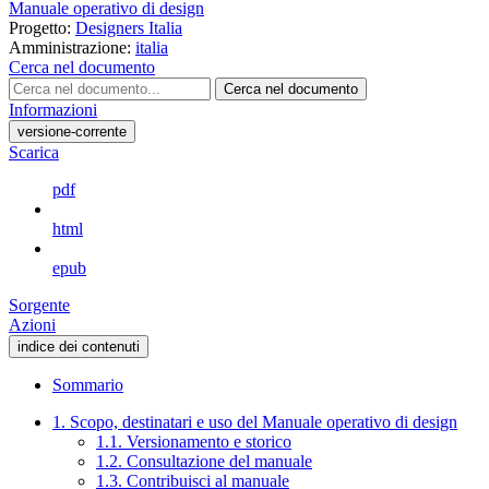
Manuale operativo di design
Progetto:
Designers Italia
Amministrazione:
italia
Cerca nel documento
Cerca nel documento
Informazioni
versione-corrente
Scarica
pdf
html
epub
Sorgente
Azioni
indice dei contenuti
Sommario
1. Scopo, destinatari e uso del Manuale operativo di design
1.1. Versionamento e storico
1.2. Consultazione del manuale
1.3. Contribuisci al manuale