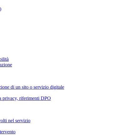
)
ilità
azione
ione di un sito o servizio digitale
va privacy, riferimenti DPO
olti nel servizio
ntervento