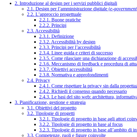
2. Introduzione al design per i servizi pubblici digitali
2.1. Design per l’amministrazione digitale (
e-government
2.2. L’approccio progettuale
2.2.1. Buone pratiche
2.2.2. Principi
2.3. Accessibilità
2.3.1. Definizione
2.3.2. Accessibilità by design
2.3.3. Principi per l’accessibilità
2.3.4. Linee guida e criteri di successo
2.3.5. Come rilasciare una dichiarazione di accessib
2.3.6. Meccanismo di feedback e procedura di attu
2.3.7. Obiettivi accessibilità
2.3.8. Normativa e approfondimenti
2.4. Privacy
2.4.1. Come rispettare la privacy sin dalla progettaz
2.4.2. Richiedi il consenso quando necessario
2.4.3. Le basi del sito web: architettura, informati
3. Pianificazione, gestione e strategia
3.1. Obiettivi del progetto
3.2. Tipologie di progetti
3.2.1. Tipologie di progetto in base agli attori coinv
3.2.2. Tipologie di progetto in base al focus
3.2.3. Tipologie di progetto in base all’ambito di i
3.3. Competenze, ruoli e figure coinvolte