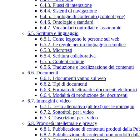
6.4.3. Flussi di interazione
6.4.4. Sistemi di navigazione
6.4.5. Tipologie di contenuto (content type)
6.4.6. Ontologie e standard
6.4.7. Vocabolari controllati e tassonomie
6.5. Scrittura e linguaggio
6.5.1. Come leggono le persone sul web
6.5.2. Le regole per un linguaggio semplice
6.5.3. Microtesti
6.5.4. Scrittura collaborativa
6.5.5. Content critique
6.5.6. Traduzione e localizzazione dei contenuti
6.6. Documenti
6.6.1. I documenti vanno sul web
6.6.2. Tipi di documenti
6.6.3. Formato di lettura dei documenti elettronici
6.6.4. Modalità di produzione dei documenti
6.7. Immagini e video
6.7.1. Testo alternativo (alt text) per le immagini
6.7.2. Sottotitoli per i video
6.7.3. Trascrizioni per i video
6.8. Proprietà intellettuale e privacy
6.8.1. Pubblicazione di contenuti prodotti dalla P
6.8.2. Pubblicazione di contenuti non prodotti dal