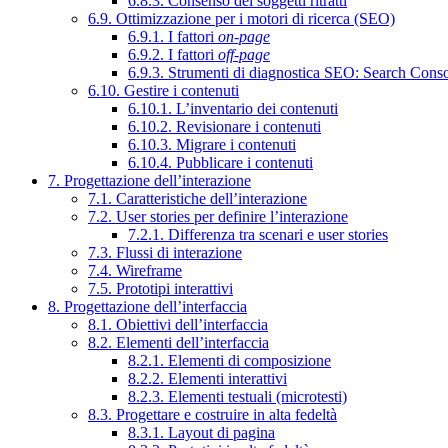
6.8.3. Consenso dei soggetti ritratti
6.9. Ottimizzazione per i motori di ricerca (SEO)
6.9.1. I fattori
on-page
6.9.2. I fattori
off-page
6.9.3. Strumenti di diagnostica SEO: Search Cons
6.10. Gestire i contenuti
6.10.1. L’inventario dei contenuti
6.10.2. Revisionare i contenuti
6.10.3. Migrare i contenuti
6.10.4. Pubblicare i contenuti
7. Progettazione dell’interazione
7.1. Caratteristiche dell’interazione
7.2. User stories per definire l’interazione
7.2.1. Differenza tra scenari e user stories
7.3. Flussi di interazione
7.4. Wireframe
7.5. Prototipi interattivi
8. Progettazione dell’interfaccia
8.1. Obiettivi dell’interfaccia
8.2. Elementi dell’interfaccia
8.2.1. Elementi di composizione
8.2.2. Elementi interattivi
8.2.3. Elementi testuali (microtesti)
8.3. Progettare e costruire in alta fedeltà
8.3.1. Layout di pagina