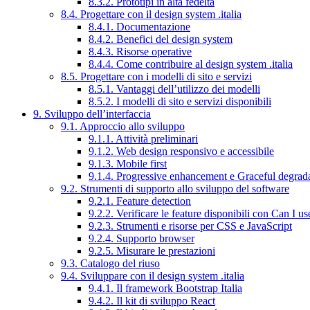
8.3.2. Prototipi in alta fedeltà
8.4. Progettare con il design system .italia
8.4.1. Documentazione
8.4.2. Benefici del design system
8.4.3. Risorse operative
8.4.4. Come contribuire al design system .italia
8.5. Progettare con i modelli di sito e servizi
8.5.1. Vantaggi dell’utilizzo dei modelli
8.5.2. I modelli di sito e servizi disponibili
9. Sviluppo dell’interfaccia
9.1. Approccio allo sviluppo
9.1.1. Attività preliminari
9.1.2. Web design responsivo e accessibile
9.1.3. Mobile first
9.1.4. Progressive enhancement e Graceful degrad
9.2. Strumenti di supporto allo sviluppo del software
9.2.1. Feature detection
9.2.2. Verificare le feature disponibili con Can I us
9.2.3. Strumenti e risorse per CSS e JavaScript
9.2.4. Supporto browser
9.2.5. Misurare le prestazioni
9.3. Catalogo del riuso
9.4. Sviluppare con il design system .italia
9.4.1. Il framework Bootstrap Italia
9.4.2. Il kit di sviluppo React