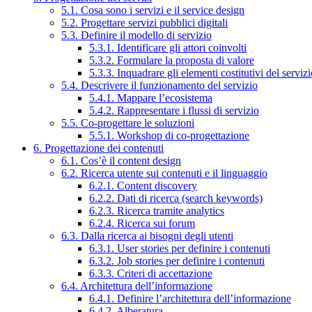
5.1. Cosa sono i servizi e il service design
5.2. Progettare servizi pubblici digitali
5.3. Definire il modello di servizio
5.3.1. Identificare gli attori coinvolti
5.3.2. Formulare la proposta di valore
5.3.3. Inquadrare gli elementi costitutivi del serviz
5.4. Descrivere il funzionamento del servizio
5.4.1. Mappare l’ecosistema
5.4.2. Rappresentare i flussi di servizio
5.5. Co-progettare le soluzioni
5.5.1. Workshop di co-progettazione
6. Progettazione dei contenuti
6.1. Cos’è il content design
6.2. Ricerca utente sui contenuti e il linguaggio
6.2.1. Content discovery
6.2.2. Dati di ricerca (search keywords)
6.2.3. Ricerca tramite analytics
6.2.4. Ricerca sui forum
6.3. Dalla ricerca ai bisogni degli utenti
6.3.1. User stories per definire i contenuti
6.3.2. Job stories per definire i contenuti
6.3.3. Criteri di accettazione
6.4. Architettura dell’informazione
6.4.1. Definire l’architettura dell’informazione
6.4.2. Alberatura