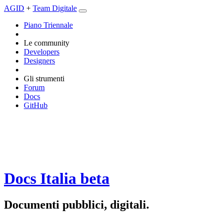
AGID
+
Team Digitale
Piano Triennale
Le community
Developers
Designers
Gli strumenti
Forum
Docs
GitHub
Docs Italia
beta
Documenti pubblici, digitali.