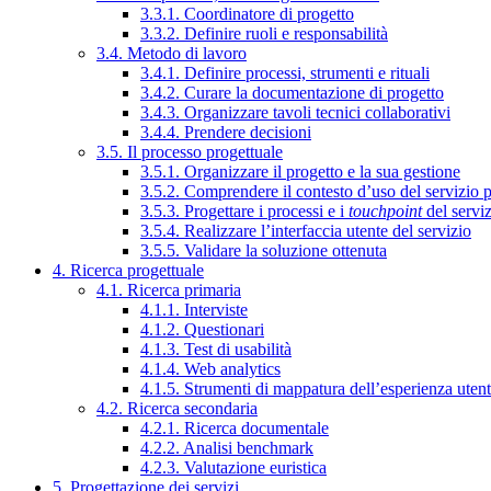
3.3.1. Coordinatore di progetto
3.3.2. Definire ruoli e responsabilità
3.4. Metodo di lavoro
3.4.1. Definire processi, strumenti e rituali
3.4.2. Curare la documentazione di progetto
3.4.3. Organizzare tavoli tecnici collaborativi
3.4.4. Prendere decisioni
3.5. Il processo progettuale
3.5.1. Organizzare il progetto e la sua gestione
3.5.2. Comprendere il contesto d’uso del servizio 
3.5.3. Progettare i processi e i
touchpoint
del servi
3.5.4. Realizzare l’interfaccia utente del servizio
3.5.5. Validare la soluzione ottenuta
4. Ricerca progettuale
4.1. Ricerca primaria
4.1.1. Interviste
4.1.2. Questionari
4.1.3. Test di usabilità
4.1.4. Web analytics
4.1.5. Strumenti di mappatura dell’esperienza uten
4.2. Ricerca secondaria
4.2.1. Ricerca documentale
4.2.2. Analisi benchmark
4.2.3. Valutazione euristica
5. Progettazione dei servizi