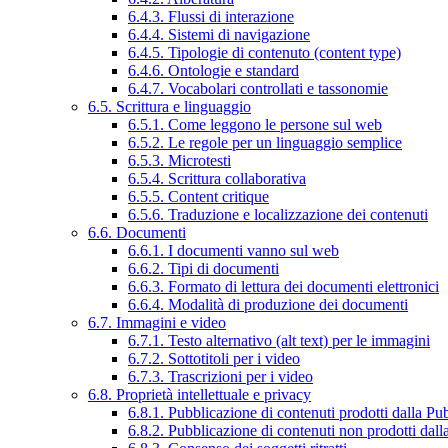
6.4.3. Flussi di interazione
6.4.4. Sistemi di navigazione
6.4.5. Tipologie di contenuto (content type)
6.4.6. Ontologie e standard
6.4.7. Vocabolari controllati e tassonomie
6.5. Scrittura e linguaggio
6.5.1. Come leggono le persone sul web
6.5.2. Le regole per un linguaggio semplice
6.5.3. Microtesti
6.5.4. Scrittura collaborativa
6.5.5. Content critique
6.5.6. Traduzione e localizzazione dei contenuti
6.6. Documenti
6.6.1. I documenti vanno sul web
6.6.2. Tipi di documenti
6.6.3. Formato di lettura dei documenti elettronici
6.6.4. Modalità di produzione dei documenti
6.7. Immagini e video
6.7.1. Testo alternativo (alt text) per le immagini
6.7.2. Sottotitoli per i video
6.7.3. Trascrizioni per i video
6.8. Proprietà intellettuale e privacy
6.8.1. Pubblicazione di contenuti prodotti dalla P
6.8.2. Pubblicazione di contenuti non prodotti dal