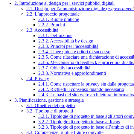
2. Introduzione al design per i servizi pubblici digitali
2.1. Design per l’amministrazione digitale (
e-government
2.2. L’approccio progettuale
2.2.1. Buone pratiche
2.2.2. Principi
2.3. Accessibilità
2.3.1. Definizione
2.3.2. Accessibilità by design
2.3.3. Principi per l’accessibilità
2.3.4. Linee guida e criteri di successo
2.3.5. Come rilasciare una dichiarazione di accessib
2.3.6. Meccanismo di feedback e procedura di attu
2.3.7. Obiettivi accessibilità
2.3.8. Normativa e approfondimenti
2.4. Privacy
2.4.1. Come rispettare la privacy sin dalla progettaz
2.4.2. Richiedi il consenso quando necessario
2.4.3. Le basi del sito web: architettura, informati
3. Pianificazione, gestione e strategia
3.1. Obiettivi del progetto
3.2. Tipologie di progetti
3.2.1. Tipologie di progetto in base agli attori coinv
3.2.2. Tipologie di progetto in base al focus
3.2.3. Tipologie di progetto in base all’ambito di i
3.3. Competenze, ruoli e figure coinvolte