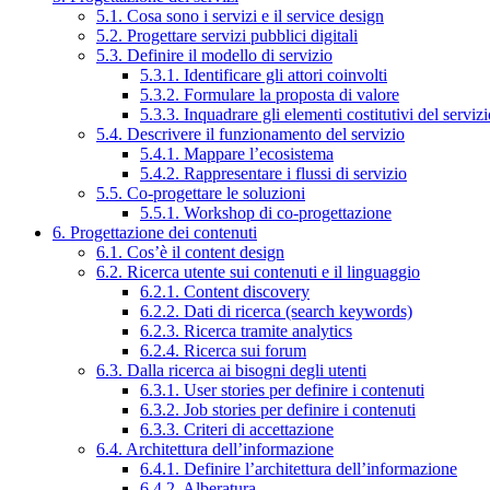
5.1. Cosa sono i servizi e il service design
5.2. Progettare servizi pubblici digitali
5.3. Definire il modello di servizio
5.3.1. Identificare gli attori coinvolti
5.3.2. Formulare la proposta di valore
5.3.3. Inquadrare gli elementi costitutivi del serviz
5.4. Descrivere il funzionamento del servizio
5.4.1. Mappare l’ecosistema
5.4.2. Rappresentare i flussi di servizio
5.5. Co-progettare le soluzioni
5.5.1. Workshop di co-progettazione
6. Progettazione dei contenuti
6.1. Cos’è il content design
6.2. Ricerca utente sui contenuti e il linguaggio
6.2.1. Content discovery
6.2.2. Dati di ricerca (search keywords)
6.2.3. Ricerca tramite analytics
6.2.4. Ricerca sui forum
6.3. Dalla ricerca ai bisogni degli utenti
6.3.1. User stories per definire i contenuti
6.3.2. Job stories per definire i contenuti
6.3.3. Criteri di accettazione
6.4. Architettura dell’informazione
6.4.1. Definire l’architettura dell’informazione
6.4.2. Alberatura