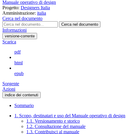
Manuale operativo di design
Progetto:
Designers Italia
Amministrazione:
italia
Cerca nel documento
Cerca nel documento
Informazioni
versione-corrente
Scarica
pdf
html
epub
Sorgente
Azioni
indice dei contenuti
Sommario
1. Scopo, destinatari e uso del Manuale operativo di design
1.1. Versionamento e storico
1.2. Consultazione del manuale
1.3. Contribuisci al manuale