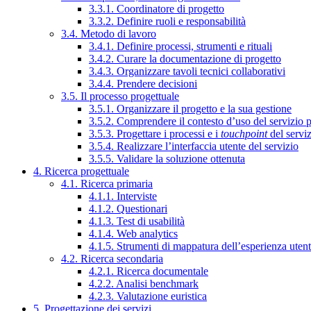
3.3.1. Coordinatore di progetto
3.3.2. Definire ruoli e responsabilità
3.4. Metodo di lavoro
3.4.1. Definire processi, strumenti e rituali
3.4.2. Curare la documentazione di progetto
3.4.3. Organizzare tavoli tecnici collaborativi
3.4.4. Prendere decisioni
3.5. Il processo progettuale
3.5.1. Organizzare il progetto e la sua gestione
3.5.2. Comprendere il contesto d’uso del servizio 
3.5.3. Progettare i processi e i
touchpoint
del servi
3.5.4. Realizzare l’interfaccia utente del servizio
3.5.5. Validare la soluzione ottenuta
4. Ricerca progettuale
4.1. Ricerca primaria
4.1.1. Interviste
4.1.2. Questionari
4.1.3. Test di usabilità
4.1.4. Web analytics
4.1.5. Strumenti di mappatura dell’esperienza uten
4.2. Ricerca secondaria
4.2.1. Ricerca documentale
4.2.2. Analisi benchmark
4.2.3. Valutazione euristica
5. Progettazione dei servizi