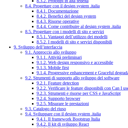
8.3.2. Prototipi in alta fedeltà
8.4. Progettare con il design system .italia
8.4.1. Documentazione
8.4.2. Benefici del design system
8.4.3. Risorse operative
8.4.4. Come contribuire al design system .italia
8.5. Progettare con i modelli di sito e servizi
8.5.1. Vantaggi dell’utilizzo dei modelli
8.5.2. I modelli di sito e servizi disponibili
9. Sviluppo dell’interfaccia
9.1. Approccio allo sviluppo
9.1.1. Attività preliminari
9.1.2. Web design responsivo e accessibile
9.1.3. Mobile first
9.1.4. Progressive enhancement e Graceful degrad
9.2. Strumenti di supporto allo sviluppo del software
9.2.1. Feature detection
9.2.2. Verificare le feature disponibili con Can I us
9.2.3. Strumenti e risorse per CSS e JavaScript
9.2.4. Supporto browser
9.2.5. Misurare le prestazioni
9.3. Catalogo del riuso
9.4. Sviluppare con il design system .italia
9.4.1. Il framework Bootstrap Italia
9.4.2. Il kit di sviluppo React