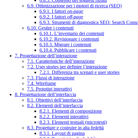
6.8.3. Consenso dei soggetti ritratti
6.9. Ottimizzazione per i motori di ricerca (SEO)
6.9.1. I fattori
on-page
6.9.2. I fattori
off-page
6.9.3. Strumenti di diagnostica SEO: Search Cons
6.10. Gestire i contenuti
6.10.1. L’inventario dei contenuti
6.10.2. Revisionare i contenuti
6.10.3. Migrare i contenuti
6.10.4. Pubblicare i contenuti
7. Progettazione dell’interazione
7.1. Caratteristiche dell’interazione
7.2. User stories per definire l’interazione
7.2.1. Differenza tra scenari e user stories
7.3. Flussi di interazione
7.4. Wireframe
7.5. Prototipi interattivi
8. Progettazione dell’interfaccia
8.1. Obiettivi dell’interfaccia
8.2. Elementi dell’interfaccia
8.2.1. Elementi di composizione
8.2.2. Elementi interattivi
8.2.3. Elementi testuali (microtesti)
8.3. Progettare e costruire in alta fedeltà
8.3.1. Layout di pagina