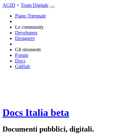
AGID
+
Team Digitale
Piano Triennale
Le community
Developers
Designers
Gli strumenti
Forum
Docs
GitHub
Docs Italia
beta
Documenti pubblici, digitali.