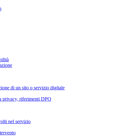
)
ilità
azione
ione di un sito o servizio digitale
va privacy, riferimenti DPO
olti nel servizio
ntervento