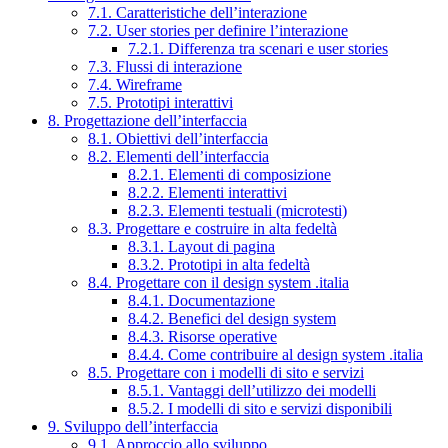
7.1. Caratteristiche dell’interazione
7.2. User stories per definire l’interazione
7.2.1. Differenza tra scenari e user stories
7.3. Flussi di interazione
7.4. Wireframe
7.5. Prototipi interattivi
8. Progettazione dell’interfaccia
8.1. Obiettivi dell’interfaccia
8.2. Elementi dell’interfaccia
8.2.1. Elementi di composizione
8.2.2. Elementi interattivi
8.2.3. Elementi testuali (microtesti)
8.3. Progettare e costruire in alta fedeltà
8.3.1. Layout di pagina
8.3.2. Prototipi in alta fedeltà
8.4. Progettare con il design system .italia
8.4.1. Documentazione
8.4.2. Benefici del design system
8.4.3. Risorse operative
8.4.4. Come contribuire al design system .italia
8.5. Progettare con i modelli di sito e servizi
8.5.1. Vantaggi dell’utilizzo dei modelli
8.5.2. I modelli di sito e servizi disponibili
9. Sviluppo dell’interfaccia
9.1. Approccio allo sviluppo