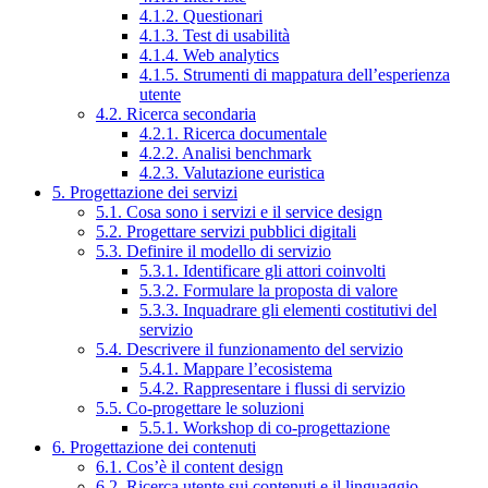
4.1.2. Questionari
4.1.3. Test di usabilità
4.1.4. Web analytics
4.1.5. Strumenti di mappatura dell’esperienza
utente
4.2. Ricerca secondaria
4.2.1. Ricerca documentale
4.2.2. Analisi benchmark
4.2.3. Valutazione euristica
5. Progettazione dei servizi
5.1. Cosa sono i servizi e il service design
5.2. Progettare servizi pubblici digitali
5.3. Definire il modello di servizio
5.3.1. Identificare gli attori coinvolti
5.3.2. Formulare la proposta di valore
5.3.3. Inquadrare gli elementi costitutivi del
servizio
5.4. Descrivere il funzionamento del servizio
5.4.1. Mappare l’ecosistema
5.4.2. Rappresentare i flussi di servizio
5.5. Co-progettare le soluzioni
5.5.1. Workshop di co-progettazione
6. Progettazione dei contenuti
6.1. Cos’è il content design
6.2. Ricerca utente sui contenuti e il linguaggio