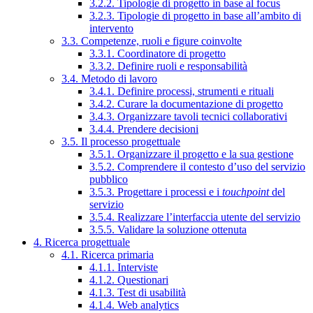
3.2.2. Tipologie di progetto in base al focus
3.2.3. Tipologie di progetto in base all’ambito di
intervento
3.3. Competenze, ruoli e figure coinvolte
3.3.1. Coordinatore di progetto
3.3.2. Definire ruoli e responsabilità
3.4. Metodo di lavoro
3.4.1. Definire processi, strumenti e rituali
3.4.2. Curare la documentazione di progetto
3.4.3. Organizzare tavoli tecnici collaborativi
3.4.4. Prendere decisioni
3.5. Il processo progettuale
3.5.1. Organizzare il progetto e la sua gestione
3.5.2. Comprendere il contesto d’uso del servizio
pubblico
3.5.3. Progettare i processi e i
touchpoint
del
servizio
3.5.4. Realizzare l’interfaccia utente del servizio
3.5.5. Validare la soluzione ottenuta
4. Ricerca progettuale
4.1. Ricerca primaria
4.1.1. Interviste
4.1.2. Questionari
4.1.3. Test di usabilità
4.1.4. Web analytics