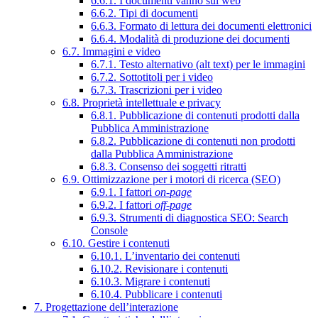
6.6.1. I documenti vanno sul web
6.6.2. Tipi di documenti
6.6.3. Formato di lettura dei documenti elettronici
6.6.4. Modalità di produzione dei documenti
6.7. Immagini e video
6.7.1. Testo alternativo (alt text) per le immagini
6.7.2. Sottotitoli per i video
6.7.3. Trascrizioni per i video
6.8. Proprietà intellettuale e privacy
6.8.1. Pubblicazione di contenuti prodotti dalla
Pubblica Amministrazione
6.8.2. Pubblicazione di contenuti non prodotti
dalla Pubblica Amministrazione
6.8.3. Consenso dei soggetti ritratti
6.9. Ottimizzazione per i motori di ricerca (SEO)
6.9.1. I fattori
on-page
6.9.2. I fattori
off-page
6.9.3. Strumenti di diagnostica SEO: Search
Console
6.10. Gestire i contenuti
6.10.1. L’inventario dei contenuti
6.10.2. Revisionare i contenuti
6.10.3. Migrare i contenuti
6.10.4. Pubblicare i contenuti
7. Progettazione dell’interazione