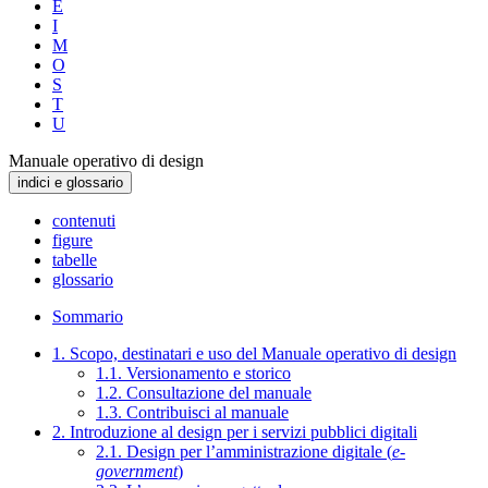
E
I
M
O
S
T
U
Manuale operativo di design
indici e glossario
contenuti
figure
tabelle
glossario
Sommario
1. Scopo, destinatari e uso del Manuale operativo di design
1.1. Versionamento e storico
1.2. Consultazione del manuale
1.3. Contribuisci al manuale
2. Introduzione al design per i servizi pubblici digitali
2.1. Design per l’amministrazione digitale (
e-
government
)