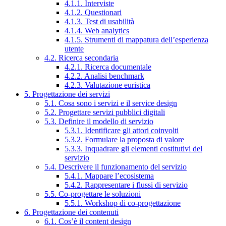
4.1.1. Interviste
4.1.2. Questionari
4.1.3. Test di usabilità
4.1.4. Web analytics
4.1.5. Strumenti di mappatura dell’esperienza
utente
4.2. Ricerca secondaria
4.2.1. Ricerca documentale
4.2.2. Analisi benchmark
4.2.3. Valutazione euristica
5. Progettazione dei servizi
5.1. Cosa sono i servizi e il service design
5.2. Progettare servizi pubblici digitali
5.3. Definire il modello di servizio
5.3.1. Identificare gli attori coinvolti
5.3.2. Formulare la proposta di valore
5.3.3. Inquadrare gli elementi costitutivi del
servizio
5.4. Descrivere il funzionamento del servizio
5.4.1. Mappare l’ecosistema
5.4.2. Rappresentare i flussi di servizio
5.5. Co-progettare le soluzioni
5.5.1. Workshop di co-progettazione
6. Progettazione dei contenuti
6.1. Cos’è il content design