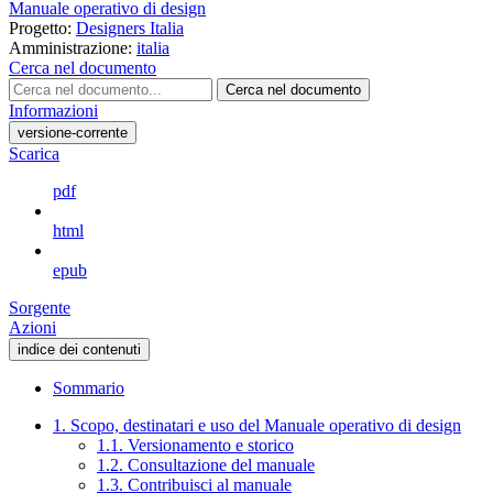
Manuale operativo di design
Progetto:
Designers Italia
Amministrazione:
italia
Cerca nel documento
Cerca nel documento
Informazioni
versione-corrente
Scarica
pdf
html
epub
Sorgente
Azioni
indice dei contenuti
Sommario
1. Scopo, destinatari e uso del Manuale operativo di design
1.1. Versionamento e storico
1.2. Consultazione del manuale
1.3. Contribuisci al manuale