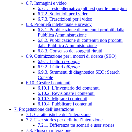
6.7. Immagini e video
6.7.1. Testo alternativo (alt text) per le immagini
6.7.2. Sottotitoli per i video
6.7.3. Trascrizioni per i video
6.8. Proprietà intellettuale e privacy
6.8.1. Pubblicazione di contenuti prodotti dalla
Pubblica Amministrazione
6.8.2. Pubblicazione di contenuti non prodotti
dalla Pubblica Amministrazione
6.8.3. Consenso dei soggetti ritratti
6.9. Ottimizzazione per i motori di ricerca (SEO)
6.9.1. I fattori
on-page
6.9.2. I fattori
off-page
6.9.3. Strumenti di diagnostica SEO: Search
Console
6.10. Gestire i contenuti
6.10.1. L’inventario dei contenuti
6.10.2. Revisionare i contenuti
6.10.3. Migrare i contenuti
6.10.4. Pubblicare i contenuti
7. Progettazione dell’interazione
7.1. Caratteristiche dell’interazione
7.2. User stories per definire l’interazione
7.2.1. Differenza tra scenari e user stories
7.3. Flussi di interazione