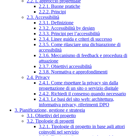
2.2. L’approccio progettuale
2.2.1. Buone pratiche
2.2.2. Principi
2.3. Accessibilità
2.3.1. Definizione
2.3.2. Accessibilità by design
2.3.3. Principi per l’accessibilità
2.3.4. Linee guida e criteri di successo
2.3.5. Come rilasciare una dichiarazione di
accessibilità
2.3.6. Meccanismo di feedback e procedura di
attuazione
2.3.7. Obiettivi accessibilità
2.3.8. Normativa e approfondimenti
2.4. Privacy
2.4.1. Come rispettare la privacy sin dalla
progettazione di un sito o servizio digitale
2.4.2. Richiedi il consenso quando necessario
2.4.3. Le basi del sito web: architettura,
informativa privacy, riferimenti DPO
3. Pianificazione, gestione e strategia
3.1. Obiettivi del progetto
3.2. Tipologie di progetti
3.2.1. Tipologie di progetto in base agli attori
coinvolti nel servizio