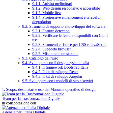
9.1.1. Attività preliminari
9.1.2. Web design responsivo e accessibile
9.1.3. Mobile first
9.1.4. Progressive enhancement e Graceful
degradation
9.2. Strumenti di supporto allo sviluppo del software
9.2.1. Feature detection
9.2.2. Verificare le feature disponibili con Can I
use
9.2.3. Strumenti e risorse per CSS e JavaScript
9.2.4. Supporto browser
9.2.5. Misurare le prestazioni
9.3. Catalogo del riuso
9.4. Sviluppare con il design system .italia
9.4.1. Il framework Bootstrap Italia
9.4.2. Il kit di sviluppo React
9.4.3. Il kit di sviluppo Angular
9.5. Sviluppare con i modelli di sito e servizi
1. Scopo, destinatari e uso del Manuale operativo di design
Team per la Trasformazione Digitale
in collaborazione con
Agenzia per l'Italia Digitale