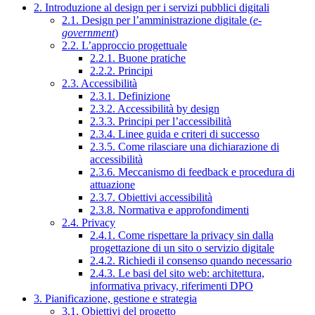
2. Introduzione al design per i servizi pubblici digitali
2.1. Design per l’amministrazione digitale (
e-
government
)
2.2. L’approccio progettuale
2.2.1. Buone pratiche
2.2.2. Principi
2.3. Accessibilità
2.3.1. Definizione
2.3.2. Accessibilità by design
2.3.3. Principi per l’accessibilità
2.3.4. Linee guida e criteri di successo
2.3.5. Come rilasciare una dichiarazione di
accessibilità
2.3.6. Meccanismo di feedback e procedura di
attuazione
2.3.7. Obiettivi accessibilità
2.3.8. Normativa e approfondimenti
2.4. Privacy
2.4.1. Come rispettare la privacy sin dalla
progettazione di un sito o servizio digitale
2.4.2. Richiedi il consenso quando necessario
2.4.3. Le basi del sito web: architettura,
informativa privacy, riferimenti DPO
3. Pianificazione, gestione e strategia
3.1. Obiettivi del progetto