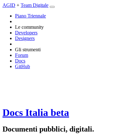
AGID
+
Team Digitale
Piano Triennale
Le community
Developers
Designers
Gli strumenti
Forum
Docs
GitHub
Docs Italia
beta
Documenti pubblici, digitali.