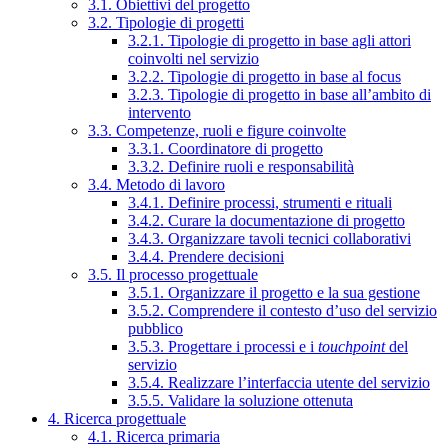
3.1. Obiettivi del progetto
3.2. Tipologie di progetti
3.2.1. Tipologie di progetto in base agli attori
coinvolti nel servizio
3.2.2. Tipologie di progetto in base al focus
3.2.3. Tipologie di progetto in base all’ambito di
intervento
3.3. Competenze, ruoli e figure coinvolte
3.3.1. Coordinatore di progetto
3.3.2. Definire ruoli e responsabilità
3.4. Metodo di lavoro
3.4.1. Definire processi, strumenti e rituali
3.4.2. Curare la documentazione di progetto
3.4.3. Organizzare tavoli tecnici collaborativi
3.4.4. Prendere decisioni
3.5. Il processo progettuale
3.5.1. Organizzare il progetto e la sua gestione
3.5.2. Comprendere il contesto d’uso del servizio
pubblico
3.5.3. Progettare i processi e i
touchpoint
del
servizio
3.5.4. Realizzare l’interfaccia utente del servizio
3.5.5. Validare la soluzione ottenuta
4. Ricerca progettuale
4.1. Ricerca primaria