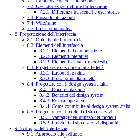
7.1. Caratteristiche dell’interazione
7.2. User stories per definire l’interazione
7.2.1. Differenza tra scenari e user stories
7.3. Flussi di interazione
7.4. Wireframe
7.5. Prototipi interattivi
8. Progettazione dell’interfaccia
8.1. Obiettivi dell’interfaccia
8.2. Elementi dell’interfaccia
8.2.1. Elementi di composizione
8.2.2. Elementi interattivi
8.2.3. Elementi testuali (microtesti)
8.3. Progettare e costruire in alta fedeltà
8.3.1. Layout di pagina
8.3.2. Prototipi in alta fedeltà
8.4. Progettare con il design system .italia
8.4.1. Documentazione
8.4.2. Benefici del design system
8.4.3. Risorse operative
8.4.4. Come contribuire al design system .italia
8.5. Progettare con i modelli di sito e servizi
8.5.1. Vantaggi dell’utilizzo dei modelli
8.5.2. I modelli di sito e servizi disponibili
9. Sviluppo dell’interfaccia
9.1. Approccio allo sviluppo