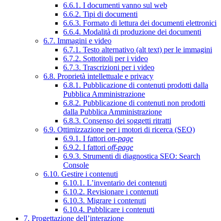
6.6.1. I documenti vanno sul web
6.6.2. Tipi di documenti
6.6.3. Formato di lettura dei documenti elettronici
6.6.4. Modalità di produzione dei documenti
6.7. Immagini e video
6.7.1. Testo alternativo (alt text) per le immagini
6.7.2. Sottotitoli per i video
6.7.3. Trascrizioni per i video
6.8. Proprietà intellettuale e privacy
6.8.1. Pubblicazione di contenuti prodotti dalla
Pubblica Amministrazione
6.8.2. Pubblicazione di contenuti non prodotti
dalla Pubblica Amministrazione
6.8.3. Consenso dei soggetti ritratti
6.9. Ottimizzazione per i motori di ricerca (SEO)
6.9.1. I fattori
on-page
6.9.2. I fattori
off-page
6.9.3. Strumenti di diagnostica SEO: Search
Console
6.10. Gestire i contenuti
6.10.1. L’inventario dei contenuti
6.10.2. Revisionare i contenuti
6.10.3. Migrare i contenuti
6.10.4. Pubblicare i contenuti
7. Progettazione dell’interazione