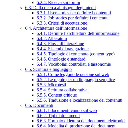
6.2.4. Ricerca sui forum
6.3. Dalla ricerca ai bisogni degli utenti
6.3.1. User stories per definire i contenuti
6.3.2. Job stories per definire i contenuti
6.3.3. Criteri di accettazione
6.4. Architettura dell’informazione
6.4.1. Definire l’architettura dell’informazione
6.4.2. Alberatura
6.4.3. Flussi di interazione
6.4.4. Sistemi di navigazione
6.4.5. Tipologie di contenuto (content type)
6.4.6. Ontologie e standard
6.4.7. Vocabolari controllati e tassonomie
6.5. Scrittura e linguaggio
6.5.1. Come leggono le persone sul web
6.5.2. Le regole per un linguaggio semplice
6.5.3. Microtesti
6.5.4. Scrittura collaborativa
6.5.5. Content critique
6.5.6. Traduzione e localizzazione dei contenuti
6.6. Documenti
6.6.1. I documenti vanno sul web
6.6.2. Tipi di documenti
6.6.3. Formato di lettura dei documenti elettronici
6.6.4. Modalità di produzione dei documenti