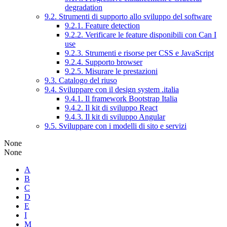
degradation
9.2. Strumenti di supporto allo sviluppo del software
9.2.1. Feature detection
9.2.2. Verificare le feature disponibili con Can I
use
9.2.3. Strumenti e risorse per CSS e JavaScript
9.2.4. Supporto browser
9.2.5. Misurare le prestazioni
9.3. Catalogo del riuso
9.4. Sviluppare con il design system .italia
9.4.1. Il framework Bootstrap Italia
9.4.2. Il kit di sviluppo React
9.4.3. Il kit di sviluppo Angular
9.5. Sviluppare con i modelli di sito e servizi
None
None
A
B
C
D
E
I
M