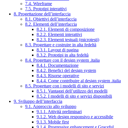
7.4. Wireframe
7.5. Prototipi interattivi
8. Progettazione dell’interfaccia
8.1. Obiettivi dell’interfaccia
8.2. Elementi dell’interfaccia
8.2.1. Elementi di composizione
8.2.2. Elementi interattivi
8.2.3. Elementi testuali (microtesti)
8.3. Progettare e costruire in alta fedeltà
8.3.1. Layout di pagina
8.3.2. Prototipi in alta fedeltà
8.4. Progettare con il design system .italia
8.4.1. Documentazione
8.4.2. Benefici del design system
8.4.3. Risorse operative
8.4.4. Come contribuire al design system .italia
8.5. Progettare con i modelli di sito e servizi
8.5.1. Vantaggi dell’utilizzo dei modelli
8.5.2. I modelli di sito e servizi disponibili
9. Sviluppo dell’interfaccia
9.1. Approccio allo sviluppo
9.1.1. Attività preliminari
9.1.2. Web design responsivo e accessibile
9.1.3. Mobile first
9.1.4. Progressive enhancement e Graceful