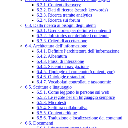
6.2.1. Content discovery
6.2.2. Dati di ricerca (search keywords)
6.2.3. Ricerca tramite analytics
6.2.4. Ricerca sui forum
6.3. Dalla ricerca ai bisogni degli utenti
6.3.1. User stories per definire i contenuti
6.3.2. Job stories per definire i contenuti
6.3.3. Criteri di accettazione
6.4. Architettura dell’informazione
6.4.1. Definire l’architettura dell’informazione
6.4.2. Alberatura
6.4.3. Flussi di interazione
6.4.4. Sistemi di navigazione
6.4.5. Tipologie di contenuto (content type)
6.4.6. Ontologie e standard
6.4.7. Vocabolari controllati e tassonomie
6.5. Scrittura e linguaggio
6.5.1. Come leggono le persone sul web
6.5.2. Le regole per un linguaggio semplice
6.5.3. Microtesti
6.5.4. Scrittura collaborativa
6.5.5. Content critique
6.5.6. Traduzione e localizzazione dei contenuti
6.6. Documenti