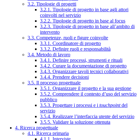
3.2. Tipologie di progetti
3.2.1. Tipologie di progetto in base agli attori
coinvolti nel servizio
3.2.2. Tipologie di progetto in base al focus
3.2.3. Tipologie di progetto in base all’ambito di
intervento
3.3. Competenze, ruoli e figure coinvolte
3.3.1. Coordinatore di progetto
3.3.2. Definire ruoli e responsabilità
3.4. Metodo di lavoro
3.4.1. Definire processi, strumenti e rituali
3.4.2. Curare la documentazione di progetto
3.4.3. Organizzare tavoli tecnici collaborativi
3.4.4. Prendere decisioni
3.5. Il processo progettuale
3.5.1. Organizzare il progetto e la sua gestione
3.5.2. Comprendere il contesto d’uso del servizio
pubblico
3.5.3. Progettare i processi e i
touchpoint
del
servizio
3.5.4. Realizzare l’interfaccia utente del servizio
3.5.5. Validare la soluzione ottenuta
4. Ricerca progettuale
4.1. Ricerca primaria
4.1.1. Interviste