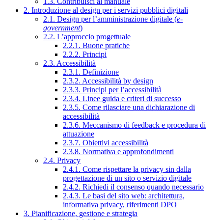
1.3. Contribuisci al manuale
2. Introduzione al design per i servizi pubblici digitali
2.1. Design per l’amministrazione digitale (
e-
government
)
2.2. L’approccio progettuale
2.2.1. Buone pratiche
2.2.2. Principi
2.3. Accessibilità
2.3.1. Definizione
2.3.2. Accessibilità by design
2.3.3. Principi per l’accessibilità
2.3.4. Linee guida e criteri di successo
2.3.5. Come rilasciare una dichiarazione di
accessibilità
2.3.6. Meccanismo di feedback e procedura di
attuazione
2.3.7. Obiettivi accessibilità
2.3.8. Normativa e approfondimenti
2.4. Privacy
2.4.1. Come rispettare la privacy sin dalla
progettazione di un sito o servizio digitale
2.4.2. Richiedi il consenso quando necessario
2.4.3. Le basi del sito web: architettura,
informativa privacy, riferimenti DPO
3. Pianificazione, gestione e strategia