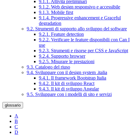
9.1.1. Attività preliminari
9.1.2. Web design responsivo e accessibile
9.1.3. Mobile first
9.1.4. Progressive enhancement e Graceful
degradation
9.2. Strumenti di supporto allo sviluppo del software
9.2.1. Feature detection
9.2.2. Verificare le feature disponibili con Can I
use
9.2.3. Strumenti e risorse per CSS e JavaScript
9.2.4. Supporto browser
9.2.5. Misurare le prestazioni
9.3. Catalogo del riuso
9.4. Sviluppare con il design system .italia
9.4.1. Il framework Bootstrap Italia
9.4.2. Il kit di sviluppo React
9.4.3. Il kit di sviluppo Angular
9.5. Sviluppare con i modelli di sito e servizi
glossario
A
B
C
D