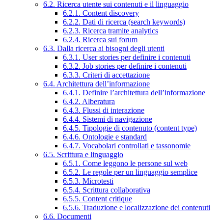
6.2. Ricerca utente sui contenuti e il linguaggio
6.2.1. Content discovery
6.2.2. Dati di ricerca (search keywords)
6.2.3. Ricerca tramite analytics
6.2.4. Ricerca sui forum
6.3. Dalla ricerca ai bisogni degli utenti
6.3.1. User stories per definire i contenuti
6.3.2. Job stories per definire i contenuti
6.3.3. Criteri di accettazione
6.4. Architettura dell’informazione
6.4.1. Definire l’architettura dell’informazione
6.4.2. Alberatura
6.4.3. Flussi di interazione
6.4.4. Sistemi di navigazione
6.4.5. Tipologie di contenuto (content type)
6.4.6. Ontologie e standard
6.4.7. Vocabolari controllati e tassonomie
6.5. Scrittura e linguaggio
6.5.1. Come leggono le persone sul web
6.5.2. Le regole per un linguaggio semplice
6.5.3. Microtesti
6.5.4. Scrittura collaborativa
6.5.5. Content critique
6.5.6. Traduzione e localizzazione dei contenuti
6.6. Documenti