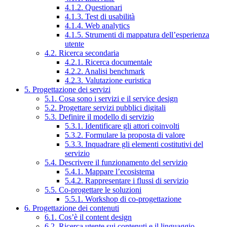
4.1.2. Questionari
4.1.3. Test di usabilità
4.1.4. Web analytics
4.1.5. Strumenti di mappatura dell’esperienza
utente
4.2. Ricerca secondaria
4.2.1. Ricerca documentale
4.2.2. Analisi benchmark
4.2.3. Valutazione euristica
5. Progettazione dei servizi
5.1. Cosa sono i servizi e il service design
5.2. Progettare servizi pubblici digitali
5.3. Definire il modello di servizio
5.3.1. Identificare gli attori coinvolti
5.3.2. Formulare la proposta di valore
5.3.3. Inquadrare gli elementi costitutivi del
servizio
5.4. Descrivere il funzionamento del servizio
5.4.1. Mappare l’ecosistema
5.4.2. Rappresentare i flussi di servizio
5.5. Co-progettare le soluzioni
5.5.1. Workshop di co-progettazione
6. Progettazione dei contenuti
6.1. Cos’è il content design
6.2. Ricerca utente sui contenuti e il linguaggio