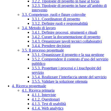
3.2.2. Tipologie di progetto in base al focus
3.2.3. Tipologie di progetto in base all’ambito di
intervento
3.3. Competenze, ruoli e figure coinvolte
3.3.1. Coordinatore di progetto
3.3.2. Definire ruoli e responsabilità
3.4. Metodo di lavoro
3.4.1. Definire processi, strumenti e rituali
3.4.2. Curare la documentazione di progetto
3.4.3. Organizzare tavoli tecnici collaborativi
3.4.4. Prendere decisioni
3.5. Il processo progettuale
3.5.1. Organizzare il progetto e la sua gestione
3.5.2. Comprendere il contesto d’uso del servizio
pubblico
3.5.3. Progettare i processi e i
touchpoint
del
servizio
3.5.4. Realizzare l’interfaccia utente del servizio
3.5.5. Validare la soluzione ottenuta
4. Ricerca progettuale
4.1. Ricerca primaria
4.1.1. Interviste
4.1.2. Questionari
4.1.3. Test di usabilità
4.1.4. Web analytics