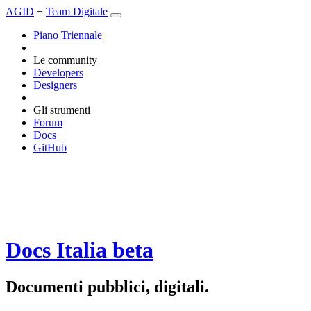
AGID
+
Team Digitale
Piano Triennale
Le community
Developers
Designers
Gli strumenti
Forum
Docs
GitHub
Docs Italia
beta
Documenti pubblici, digitali.