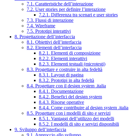
7.1. Caratteristiche dell’interazione
7.2. User stories per definire l’interazione
7.2.1. Differenza tra scenari e user stories
7.3. Flussi di interazione
7.4. Wireframe
7.5. Prototipi interattivi
8. Progettazione dell’interfaccia
8.1. Obiettivi dell’interfaccia
8.2. Elementi dell’interfaccia
8.2.1. Elementi di composizione
8.2.2. Elementi interattivi
8.2.3. Elementi testuali (microtesti)
8.3. Progettare e costruire in alta fedeltà
8.3.1. Layout di pagina
8.3.2. Prototipi in alta fedeltà
8.4. Progettare con il design system .italia
8.4.1. Documentazione
8.4.2. Benefici del design system
8.4.3. Risorse operative
8.4.4. Come contribuire al design system .italia
8.5. Progettare con i modelli di sito e servizi
8.5.1. Vantaggi dell’utilizzo dei modelli
8.5.2. I modelli di sito e servizi disponibili
9. Sviluppo dell’interfaccia
9.1. Approccio allo sviluppo