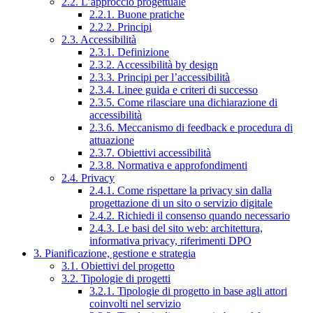
2.2. L’approccio progettuale
2.2.1. Buone pratiche
2.2.2. Principi
2.3. Accessibilità
2.3.1. Definizione
2.3.2. Accessibilità by design
2.3.3. Principi per l’accessibilità
2.3.4. Linee guida e criteri di successo
2.3.5. Come rilasciare una dichiarazione di
accessibilità
2.3.6. Meccanismo di feedback e procedura di
attuazione
2.3.7. Obiettivi accessibilità
2.3.8. Normativa e approfondimenti
2.4. Privacy
2.4.1. Come rispettare la privacy sin dalla
progettazione di un sito o servizio digitale
2.4.2. Richiedi il consenso quando necessario
2.4.3. Le basi del sito web: architettura,
informativa privacy, riferimenti DPO
3. Pianificazione, gestione e strategia
3.1. Obiettivi del progetto
3.2. Tipologie di progetti
3.2.1. Tipologie di progetto in base agli attori
coinvolti nel servizio