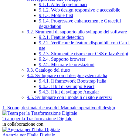
9.1.1. Attività preliminari
9.1.2. Web design responsivo e accessibile
9.1.3. Mobile first
9.1.4. Progressive enhancement e Graceful
degradation
9.2. Strumenti di supporto allo sviluppo del software
9.2.1. Feature detection
9.2.2. Verificare le feature disponibili con Can I
use
9.2.3. Strumenti e risorse per CSS e JavaScript
9.2.4. Supporto browser
9.2.5. Misurare le prestazioni
9.3. Catalogo del riuso
9.4. Sviluppare con il design system .italia
9.4.1. Il framework Bootstrap Italia
9.4.2. Il kit di sviluppo React
9.4.3. Il kit di sviluppo Angular
9.5. Sviluppare con i modelli di sito e servizi
1. Scopo, destinatari e uso del Manuale operativo di design
Team per la Trasformazione Digitale
in collaborazione con
Agenzia per l'Italia Digitale