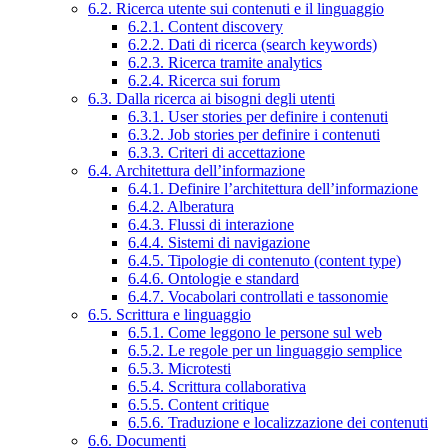
6.2. Ricerca utente sui contenuti e il linguaggio
6.2.1. Content discovery
6.2.2. Dati di ricerca (search keywords)
6.2.3. Ricerca tramite analytics
6.2.4. Ricerca sui forum
6.3. Dalla ricerca ai bisogni degli utenti
6.3.1. User stories per definire i contenuti
6.3.2. Job stories per definire i contenuti
6.3.3. Criteri di accettazione
6.4. Architettura dell’informazione
6.4.1. Definire l’architettura dell’informazione
6.4.2. Alberatura
6.4.3. Flussi di interazione
6.4.4. Sistemi di navigazione
6.4.5. Tipologie di contenuto (content type)
6.4.6. Ontologie e standard
6.4.7. Vocabolari controllati e tassonomie
6.5. Scrittura e linguaggio
6.5.1. Come leggono le persone sul web
6.5.2. Le regole per un linguaggio semplice
6.5.3. Microtesti
6.5.4. Scrittura collaborativa
6.5.5. Content critique
6.5.6. Traduzione e localizzazione dei contenuti
6.6. Documenti