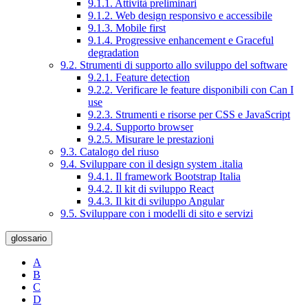
9.1.1. Attività preliminari
9.1.2. Web design responsivo e accessibile
9.1.3. Mobile first
9.1.4. Progressive enhancement e Graceful
degradation
9.2. Strumenti di supporto allo sviluppo del software
9.2.1. Feature detection
9.2.2. Verificare le feature disponibili con Can I
use
9.2.3. Strumenti e risorse per CSS e JavaScript
9.2.4. Supporto browser
9.2.5. Misurare le prestazioni
9.3. Catalogo del riuso
9.4. Sviluppare con il design system .italia
9.4.1. Il framework Bootstrap Italia
9.4.2. Il kit di sviluppo React
9.4.3. Il kit di sviluppo Angular
9.5. Sviluppare con i modelli di sito e servizi
glossario
A
B
C
D