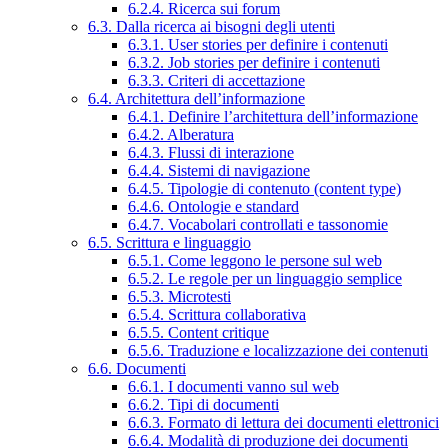
6.2.4. Ricerca sui forum
6.3. Dalla ricerca ai bisogni degli utenti
6.3.1. User stories per definire i contenuti
6.3.2. Job stories per definire i contenuti
6.3.3. Criteri di accettazione
6.4. Architettura dell’informazione
6.4.1. Definire l’architettura dell’informazione
6.4.2. Alberatura
6.4.3. Flussi di interazione
6.4.4. Sistemi di navigazione
6.4.5. Tipologie di contenuto (content type)
6.4.6. Ontologie e standard
6.4.7. Vocabolari controllati e tassonomie
6.5. Scrittura e linguaggio
6.5.1. Come leggono le persone sul web
6.5.2. Le regole per un linguaggio semplice
6.5.3. Microtesti
6.5.4. Scrittura collaborativa
6.5.5. Content critique
6.5.6. Traduzione e localizzazione dei contenuti
6.6. Documenti
6.6.1. I documenti vanno sul web
6.6.2. Tipi di documenti
6.6.3. Formato di lettura dei documenti elettronici
6.6.4. Modalità di produzione dei documenti