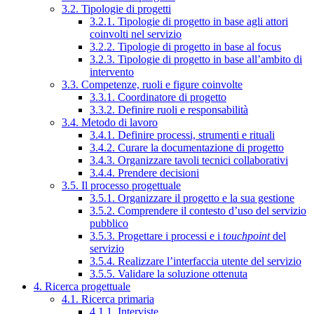
3.2. Tipologie di progetti
3.2.1. Tipologie di progetto in base agli attori
coinvolti nel servizio
3.2.2. Tipologie di progetto in base al focus
3.2.3. Tipologie di progetto in base all’ambito di
intervento
3.3. Competenze, ruoli e figure coinvolte
3.3.1. Coordinatore di progetto
3.3.2. Definire ruoli e responsabilità
3.4. Metodo di lavoro
3.4.1. Definire processi, strumenti e rituali
3.4.2. Curare la documentazione di progetto
3.4.3. Organizzare tavoli tecnici collaborativi
3.4.4. Prendere decisioni
3.5. Il processo progettuale
3.5.1. Organizzare il progetto e la sua gestione
3.5.2. Comprendere il contesto d’uso del servizio
pubblico
3.5.3. Progettare i processi e i
touchpoint
del
servizio
3.5.4. Realizzare l’interfaccia utente del servizio
3.5.5. Validare la soluzione ottenuta
4. Ricerca progettuale
4.1. Ricerca primaria
4.1.1. Interviste