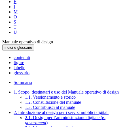
E
I
M
O
S
T
U
Manuale operativo di design
indici e glossario
contenuti
figure
tabelle
glossario
Sommario
1. Scopo, destinatari e uso del Manuale operativo di design
1.1. Versionamento e storico
1.2. Consultazione del manuale
1.3. Contribuisci al manuale
2. Introduzione al design per i servizi pubblici digitali
2.1. Design per l’amministrazione digitale (
e-
government
)