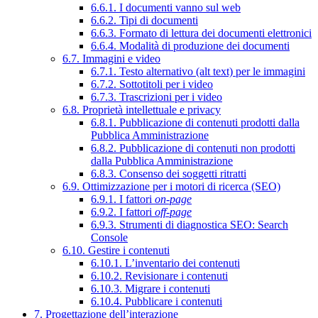
6.6.1. I documenti vanno sul web
6.6.2. Tipi di documenti
6.6.3. Formato di lettura dei documenti elettronici
6.6.4. Modalità di produzione dei documenti
6.7. Immagini e video
6.7.1. Testo alternativo (alt text) per le immagini
6.7.2. Sottotitoli per i video
6.7.3. Trascrizioni per i video
6.8. Proprietà intellettuale e privacy
6.8.1. Pubblicazione di contenuti prodotti dalla
Pubblica Amministrazione
6.8.2. Pubblicazione di contenuti non prodotti
dalla Pubblica Amministrazione
6.8.3. Consenso dei soggetti ritratti
6.9. Ottimizzazione per i motori di ricerca (SEO)
6.9.1. I fattori
on-page
6.9.2. I fattori
off-page
6.9.3. Strumenti di diagnostica SEO: Search
Console
6.10. Gestire i contenuti
6.10.1. L’inventario dei contenuti
6.10.2. Revisionare i contenuti
6.10.3. Migrare i contenuti
6.10.4. Pubblicare i contenuti
7. Progettazione dell’interazione