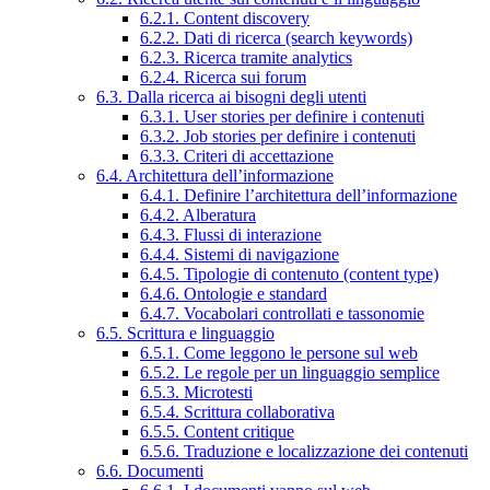
6.2.1. Content discovery
6.2.2. Dati di ricerca (search keywords)
6.2.3. Ricerca tramite analytics
6.2.4. Ricerca sui forum
6.3. Dalla ricerca ai bisogni degli utenti
6.3.1. User stories per definire i contenuti
6.3.2. Job stories per definire i contenuti
6.3.3. Criteri di accettazione
6.4. Architettura dell’informazione
6.4.1. Definire l’architettura dell’informazione
6.4.2. Alberatura
6.4.3. Flussi di interazione
6.4.4. Sistemi di navigazione
6.4.5. Tipologie di contenuto (content type)
6.4.6. Ontologie e standard
6.4.7. Vocabolari controllati e tassonomie
6.5. Scrittura e linguaggio
6.5.1. Come leggono le persone sul web
6.5.2. Le regole per un linguaggio semplice
6.5.3. Microtesti
6.5.4. Scrittura collaborativa
6.5.5. Content critique
6.5.6. Traduzione e localizzazione dei contenuti
6.6. Documenti