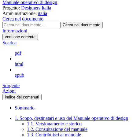
Manuale operativo di design
Progetto:
Designers Italia
Amministrazione:
italia
Cerca nel documento
Cerca nel documento
Informazioni
versione-corrente
Scarica
pdf
html
epub
Sorgente
Azioni
indice dei contenuti
Sommario
1. Scopo, destinatari e uso del Manuale operativo di design
1.1. Versionamento e storico
1.2. Consultazione del manuale
1.3. Contribuisci al manuale