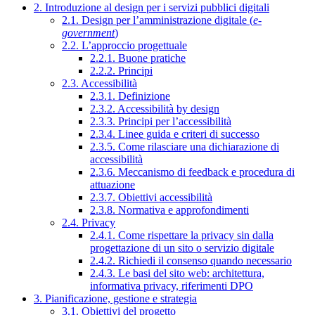
2. Introduzione al design per i servizi pubblici digitali
2.1. Design per l’amministrazione digitale (
e-
government
)
2.2. L’approccio progettuale
2.2.1. Buone pratiche
2.2.2. Principi
2.3. Accessibilità
2.3.1. Definizione
2.3.2. Accessibilità by design
2.3.3. Principi per l’accessibilità
2.3.4. Linee guida e criteri di successo
2.3.5. Come rilasciare una dichiarazione di
accessibilità
2.3.6. Meccanismo di feedback e procedura di
attuazione
2.3.7. Obiettivi accessibilità
2.3.8. Normativa e approfondimenti
2.4. Privacy
2.4.1. Come rispettare la privacy sin dalla
progettazione di un sito o servizio digitale
2.4.2. Richiedi il consenso quando necessario
2.4.3. Le basi del sito web: architettura,
informativa privacy, riferimenti DPO
3. Pianificazione, gestione e strategia
3.1. Obiettivi del progetto