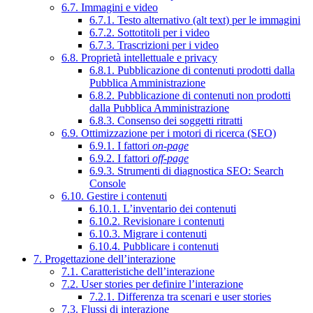
6.7. Immagini e video
6.7.1. Testo alternativo (alt text) per le immagini
6.7.2. Sottotitoli per i video
6.7.3. Trascrizioni per i video
6.8. Proprietà intellettuale e privacy
6.8.1. Pubblicazione di contenuti prodotti dalla
Pubblica Amministrazione
6.8.2. Pubblicazione di contenuti non prodotti
dalla Pubblica Amministrazione
6.8.3. Consenso dei soggetti ritratti
6.9. Ottimizzazione per i motori di ricerca (SEO)
6.9.1. I fattori
on-page
6.9.2. I fattori
off-page
6.9.3. Strumenti di diagnostica SEO: Search
Console
6.10. Gestire i contenuti
6.10.1. L’inventario dei contenuti
6.10.2. Revisionare i contenuti
6.10.3. Migrare i contenuti
6.10.4. Pubblicare i contenuti
7. Progettazione dell’interazione
7.1. Caratteristiche dell’interazione
7.2. User stories per definire l’interazione
7.2.1. Differenza tra scenari e user stories
7.3. Flussi di interazione