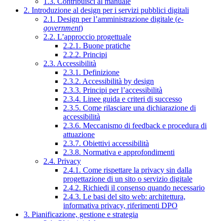
1.3. Contribuisci al manuale
2. Introduzione al design per i servizi pubblici digitali
2.1. Design per l’amministrazione digitale (
e-
government
)
2.2. L’approccio progettuale
2.2.1. Buone pratiche
2.2.2. Principi
2.3. Accessibilità
2.3.1. Definizione
2.3.2. Accessibilità by design
2.3.3. Principi per l’accessibilità
2.3.4. Linee guida e criteri di successo
2.3.5. Come rilasciare una dichiarazione di
accessibilità
2.3.6. Meccanismo di feedback e procedura di
attuazione
2.3.7. Obiettivi accessibilità
2.3.8. Normativa e approfondimenti
2.4. Privacy
2.4.1. Come rispettare la privacy sin dalla
progettazione di un sito o servizio digitale
2.4.2. Richiedi il consenso quando necessario
2.4.3. Le basi del sito web: architettura,
informativa privacy, riferimenti DPO
3. Pianificazione, gestione e strategia