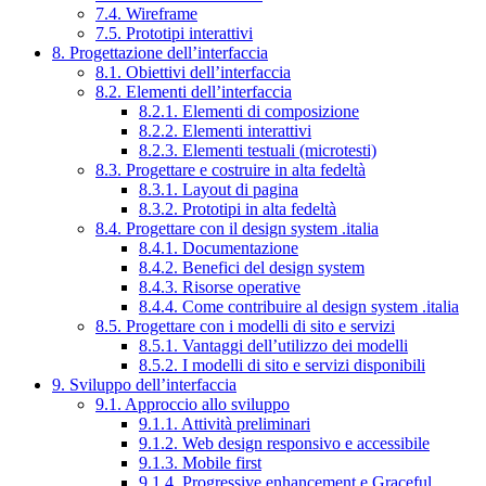
7.4. Wireframe
7.5. Prototipi interattivi
8. Progettazione dell’interfaccia
8.1. Obiettivi dell’interfaccia
8.2. Elementi dell’interfaccia
8.2.1. Elementi di composizione
8.2.2. Elementi interattivi
8.2.3. Elementi testuali (microtesti)
8.3. Progettare e costruire in alta fedeltà
8.3.1. Layout di pagina
8.3.2. Prototipi in alta fedeltà
8.4. Progettare con il design system .italia
8.4.1. Documentazione
8.4.2. Benefici del design system
8.4.3. Risorse operative
8.4.4. Come contribuire al design system .italia
8.5. Progettare con i modelli di sito e servizi
8.5.1. Vantaggi dell’utilizzo dei modelli
8.5.2. I modelli di sito e servizi disponibili
9. Sviluppo dell’interfaccia
9.1. Approccio allo sviluppo
9.1.1. Attività preliminari
9.1.2. Web design responsivo e accessibile
9.1.3. Mobile first
9.1.4. Progressive enhancement e Graceful