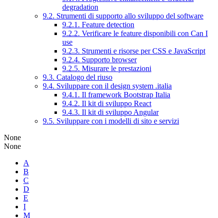
degradation
9.2. Strumenti di supporto allo sviluppo del software
9.2.1. Feature detection
9.2.2. Verificare le feature disponibili con Can I
use
9.2.3. Strumenti e risorse per CSS e JavaScript
9.2.4. Supporto browser
9.2.5. Misurare le prestazioni
9.3. Catalogo del riuso
9.4. Sviluppare con il design system .italia
9.4.1. Il framework Bootstrap Italia
9.4.2. Il kit di sviluppo React
9.4.3. Il kit di sviluppo Angular
9.5. Sviluppare con i modelli di sito e servizi
None
None
A
B
C
D
E
I
M