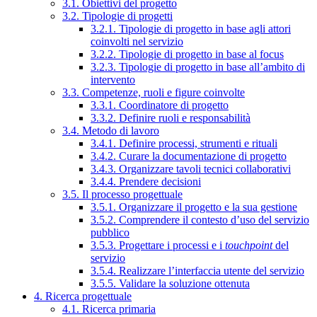
3.1. Obiettivi del progetto
3.2. Tipologie di progetti
3.2.1. Tipologie di progetto in base agli attori
coinvolti nel servizio
3.2.2. Tipologie di progetto in base al focus
3.2.3. Tipologie di progetto in base all’ambito di
intervento
3.3. Competenze, ruoli e figure coinvolte
3.3.1. Coordinatore di progetto
3.3.2. Definire ruoli e responsabilità
3.4. Metodo di lavoro
3.4.1. Definire processi, strumenti e rituali
3.4.2. Curare la documentazione di progetto
3.4.3. Organizzare tavoli tecnici collaborativi
3.4.4. Prendere decisioni
3.5. Il processo progettuale
3.5.1. Organizzare il progetto e la sua gestione
3.5.2. Comprendere il contesto d’uso del servizio
pubblico
3.5.3. Progettare i processi e i
touchpoint
del
servizio
3.5.4. Realizzare l’interfaccia utente del servizio
3.5.5. Validare la soluzione ottenuta
4. Ricerca progettuale
4.1. Ricerca primaria