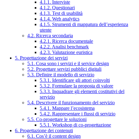
4.1.1. Interviste
4.1.2. Questionari
4.1.3. Test di usabilità
4.1.4. Web analytics
4.1.5. Strumenti di mappatura dell’esperienza
utente
4.2. Ricerca secondaria
4.2.1. Ricerca documentale
4.2.2. Analisi benchmark
4.2.3. Valutazione euristica
5. Progettazione dei servizi
5.1. Cosa sono i servizi e il service design
5.2. Progettare servizi pubblici digitali
5.3. Definire il modello di servizio
5.3.1. Identificare gli attori coinvolti
5.3.2. Formulare la proposta di valore
5.3.3. Inquadrare gli elementi costitutivi del
servizio
5.4. Descrivere il funzionamento del servizio
5.4.1. Mappare l’ecosistema
5.4.2. Rappresentare i flussi di servizio
5.5. Co-progettare le soluzioni
5.5.1. Workshop di co-progettazione
6. Progettazione dei contenuti
6.1. Cos’è il content design