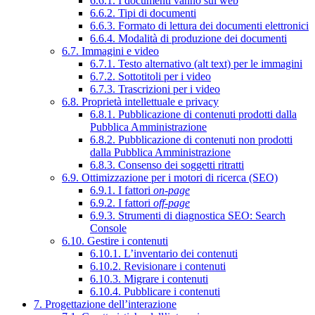
6.6.1. I documenti vanno sul web
6.6.2. Tipi di documenti
6.6.3. Formato di lettura dei documenti elettronici
6.6.4. Modalità di produzione dei documenti
6.7. Immagini e video
6.7.1. Testo alternativo (alt text) per le immagini
6.7.2. Sottotitoli per i video
6.7.3. Trascrizioni per i video
6.8. Proprietà intellettuale e privacy
6.8.1. Pubblicazione di contenuti prodotti dalla
Pubblica Amministrazione
6.8.2. Pubblicazione di contenuti non prodotti
dalla Pubblica Amministrazione
6.8.3. Consenso dei soggetti ritratti
6.9. Ottimizzazione per i motori di ricerca (SEO)
6.9.1. I fattori
on-page
6.9.2. I fattori
off-page
6.9.3. Strumenti di diagnostica SEO: Search
Console
6.10. Gestire i contenuti
6.10.1. L’inventario dei contenuti
6.10.2. Revisionare i contenuti
6.10.3. Migrare i contenuti
6.10.4. Pubblicare i contenuti
7. Progettazione dell’interazione