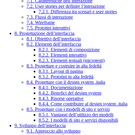
7.1. Caratteristiche dell’interazione
7.2. User stories per definire l’interazione
7.2.1. Differenza tra scenari e user stories
7.3. Flussi di interazione
7.4. Wireframe
7.5. Prototipi interattivi
8. Progettazione dell’interfaccia
8.1. Obiettivi dell’interfaccia
8.2. Elementi dell’interfaccia
8.2.1. Elementi di composizione
8.2.2. Elementi interattivi
8.2.3. Elementi testuali (microtesti)
8.3. Progettare e costruire in alta fedeltà
8.3.1. Layout di pagina
8.3.2. Prototipi in alta fedeltà
8.4. Progettare con il design system .italia
8.4.1. Documentazione
8.4.2. Benefici del design system
8.4.3. Risorse operative
8.4.4. Come contribuire al design system .italia
8.5. Progettare con i modelli di sito e servizi
8.5.1. Vantaggi dell’utilizzo dei modelli
8.5.2. I modelli di sito e servizi disponibili
9. Sviluppo dell’interfaccia
9.1. Approccio allo sviluppo