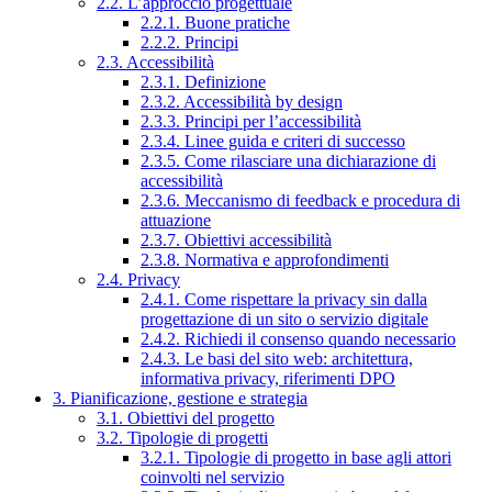
2.2. L’approccio progettuale
2.2.1. Buone pratiche
2.2.2. Principi
2.3. Accessibilità
2.3.1. Definizione
2.3.2. Accessibilità by design
2.3.3. Principi per l’accessibilità
2.3.4. Linee guida e criteri di successo
2.3.5. Come rilasciare una dichiarazione di
accessibilità
2.3.6. Meccanismo di feedback e procedura di
attuazione
2.3.7. Obiettivi accessibilità
2.3.8. Normativa e approfondimenti
2.4. Privacy
2.4.1. Come rispettare la privacy sin dalla
progettazione di un sito o servizio digitale
2.4.2. Richiedi il consenso quando necessario
2.4.3. Le basi del sito web: architettura,
informativa privacy, riferimenti DPO
3. Pianificazione, gestione e strategia
3.1. Obiettivi del progetto
3.2. Tipologie di progetti
3.2.1. Tipologie di progetto in base agli attori
coinvolti nel servizio