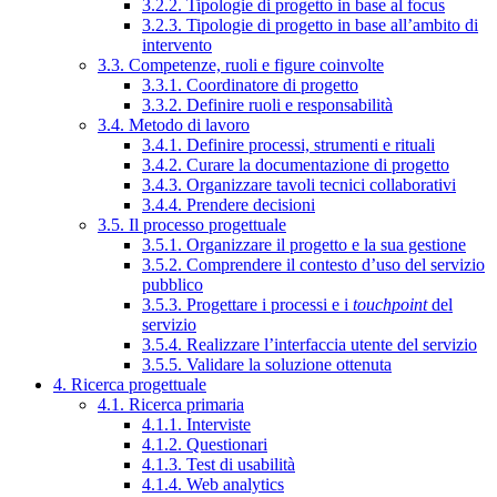
3.2.2. Tipologie di progetto in base al focus
3.2.3. Tipologie di progetto in base all’ambito di
intervento
3.3. Competenze, ruoli e figure coinvolte
3.3.1. Coordinatore di progetto
3.3.2. Definire ruoli e responsabilità
3.4. Metodo di lavoro
3.4.1. Definire processi, strumenti e rituali
3.4.2. Curare la documentazione di progetto
3.4.3. Organizzare tavoli tecnici collaborativi
3.4.4. Prendere decisioni
3.5. Il processo progettuale
3.5.1. Organizzare il progetto e la sua gestione
3.5.2. Comprendere il contesto d’uso del servizio
pubblico
3.5.3. Progettare i processi e i
touchpoint
del
servizio
3.5.4. Realizzare l’interfaccia utente del servizio
3.5.5. Validare la soluzione ottenuta
4. Ricerca progettuale
4.1. Ricerca primaria
4.1.1. Interviste
4.1.2. Questionari
4.1.3. Test di usabilità
4.1.4. Web analytics