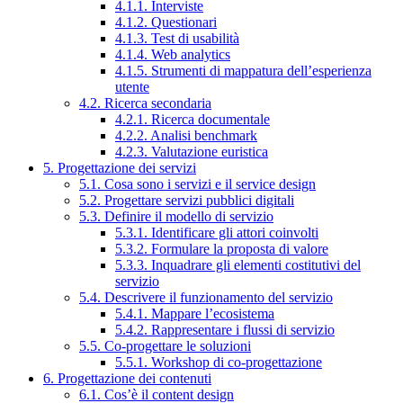
4.1.1. Interviste
4.1.2. Questionari
4.1.3. Test di usabilità
4.1.4. Web analytics
4.1.5. Strumenti di mappatura dell’esperienza
utente
4.2. Ricerca secondaria
4.2.1. Ricerca documentale
4.2.2. Analisi benchmark
4.2.3. Valutazione euristica
5. Progettazione dei servizi
5.1. Cosa sono i servizi e il service design
5.2. Progettare servizi pubblici digitali
5.3. Definire il modello di servizio
5.3.1. Identificare gli attori coinvolti
5.3.2. Formulare la proposta di valore
5.3.3. Inquadrare gli elementi costitutivi del
servizio
5.4. Descrivere il funzionamento del servizio
5.4.1. Mappare l’ecosistema
5.4.2. Rappresentare i flussi di servizio
5.5. Co-progettare le soluzioni
5.5.1. Workshop di co-progettazione
6. Progettazione dei contenuti
6.1. Cos’è il content design