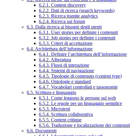
6.2.1. Content discovery
6.2.2. Dati di ricerca (search keywords)
6.2.3. Ricerca tramite analytics
6.2.4. Ricerca sui forum
6.3. Dalla ricerca ai bisogni degli utenti
6.3.1. User stories per definire i contenuti
6.3.2. Job stories per definire i contenuti
6.3.3. Criteri di accettazione
6.4. Architettura dell’informazione
6.4.1. Definire l’architettura dell’informazione
6.4.2. Alberatura
6.4.3. Flussi di interazione
6.4.4. Sistemi di navigazione
6.4.5. Tipologie di contenuto (content type)
6.4.6. Ontologie e standard
6.4.7. Vocabolari controllati e tassonomie
6.5. Scrittura e linguaggio
6.5.1. Come leggono le persone sul web
6.5.2. Le regole per un linguaggio semplice
6.5.3. Microtesti
6.5.4. Scrittura collaborativa
6.5.5. Content critique
6.5.6. Traduzione e localizzazione dei contenuti
6.6. Documenti