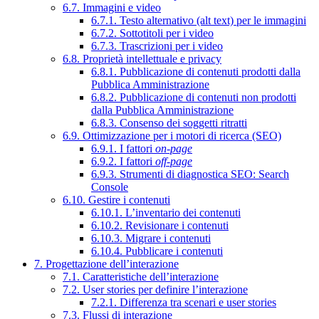
6.7. Immagini e video
6.7.1. Testo alternativo (alt text) per le immagini
6.7.2. Sottotitoli per i video
6.7.3. Trascrizioni per i video
6.8. Proprietà intellettuale e privacy
6.8.1. Pubblicazione di contenuti prodotti dalla
Pubblica Amministrazione
6.8.2. Pubblicazione di contenuti non prodotti
dalla Pubblica Amministrazione
6.8.3. Consenso dei soggetti ritratti
6.9. Ottimizzazione per i motori di ricerca (SEO)
6.9.1. I fattori
on-page
6.9.2. I fattori
off-page
6.9.3. Strumenti di diagnostica SEO: Search
Console
6.10. Gestire i contenuti
6.10.1. L’inventario dei contenuti
6.10.2. Revisionare i contenuti
6.10.3. Migrare i contenuti
6.10.4. Pubblicare i contenuti
7. Progettazione dell’interazione
7.1. Caratteristiche dell’interazione
7.2. User stories per definire l’interazione
7.2.1. Differenza tra scenari e user stories
7.3. Flussi di interazione