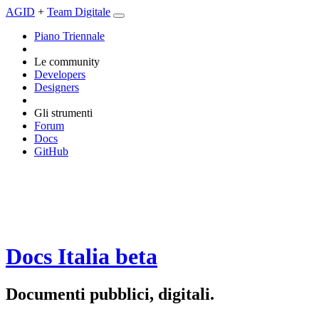
AGID
+
Team Digitale
Piano Triennale
Le community
Developers
Designers
Gli strumenti
Forum
Docs
GitHub
Docs Italia
beta
Documenti pubblici, digitali.