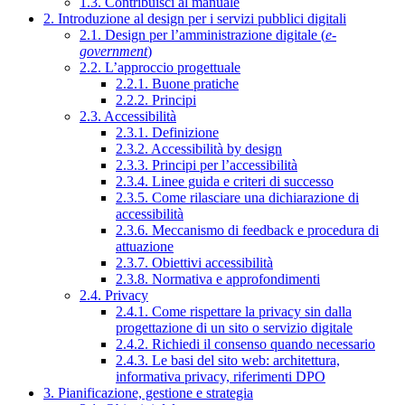
1.3. Contribuisci al manuale
2. Introduzione al design per i servizi pubblici digitali
2.1. Design per l’amministrazione digitale (
e-
government
)
2.2. L’approccio progettuale
2.2.1. Buone pratiche
2.2.2. Principi
2.3. Accessibilità
2.3.1. Definizione
2.3.2. Accessibilità by design
2.3.3. Principi per l’accessibilità
2.3.4. Linee guida e criteri di successo
2.3.5. Come rilasciare una dichiarazione di
accessibilità
2.3.6. Meccanismo di feedback e procedura di
attuazione
2.3.7. Obiettivi accessibilità
2.3.8. Normativa e approfondimenti
2.4. Privacy
2.4.1. Come rispettare la privacy sin dalla
progettazione di un sito o servizio digitale
2.4.2. Richiedi il consenso quando necessario
2.4.3. Le basi del sito web: architettura,
informativa privacy, riferimenti DPO
3. Pianificazione, gestione e strategia