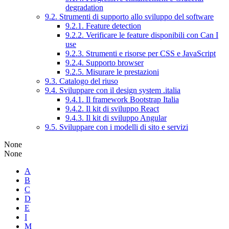
degradation
9.2. Strumenti di supporto allo sviluppo del software
9.2.1. Feature detection
9.2.2. Verificare le feature disponibili con Can I
use
9.2.3. Strumenti e risorse per CSS e JavaScript
9.2.4. Supporto browser
9.2.5. Misurare le prestazioni
9.3. Catalogo del riuso
9.4. Sviluppare con il design system .italia
9.4.1. Il framework Bootstrap Italia
9.4.2. Il kit di sviluppo React
9.4.3. Il kit di sviluppo Angular
9.5. Sviluppare con i modelli di sito e servizi
None
None
A
B
C
D
E
I
M