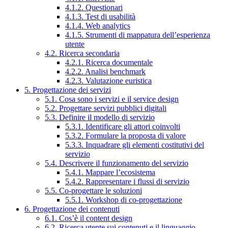
4.1.2. Questionari
4.1.3. Test di usabilità
4.1.4. Web analytics
4.1.5. Strumenti di mappatura dell’esperienza
utente
4.2. Ricerca secondaria
4.2.1. Ricerca documentale
4.2.2. Analisi benchmark
4.2.3. Valutazione euristica
5. Progettazione dei servizi
5.1. Cosa sono i servizi e il service design
5.2. Progettare servizi pubblici digitali
5.3. Definire il modello di servizio
5.3.1. Identificare gli attori coinvolti
5.3.2. Formulare la proposta di valore
5.3.3. Inquadrare gli elementi costitutivi del
servizio
5.4. Descrivere il funzionamento del servizio
5.4.1. Mappare l’ecosistema
5.4.2. Rappresentare i flussi di servizio
5.5. Co-progettare le soluzioni
5.5.1. Workshop di co-progettazione
6. Progettazione dei contenuti
6.1. Cos’è il content design
6.2. Ricerca utente sui contenuti e il linguaggio