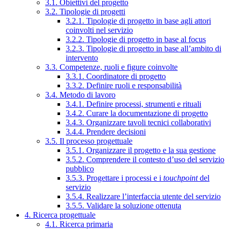
3.1. Obiettivi del progetto
3.2. Tipologie di progetti
3.2.1. Tipologie di progetto in base agli attori
coinvolti nel servizio
3.2.2. Tipologie di progetto in base al focus
3.2.3. Tipologie di progetto in base all’ambito di
intervento
3.3. Competenze, ruoli e figure coinvolte
3.3.1. Coordinatore di progetto
3.3.2. Definire ruoli e responsabilità
3.4. Metodo di lavoro
3.4.1. Definire processi, strumenti e rituali
3.4.2. Curare la documentazione di progetto
3.4.3. Organizzare tavoli tecnici collaborativi
3.4.4. Prendere decisioni
3.5. Il processo progettuale
3.5.1. Organizzare il progetto e la sua gestione
3.5.2. Comprendere il contesto d’uso del servizio
pubblico
3.5.3. Progettare i processi e i
touchpoint
del
servizio
3.5.4. Realizzare l’interfaccia utente del servizio
3.5.5. Validare la soluzione ottenuta
4. Ricerca progettuale
4.1. Ricerca primaria