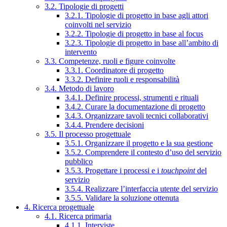
3.2. Tipologie di progetti
3.2.1. Tipologie di progetto in base agli attori
coinvolti nel servizio
3.2.2. Tipologie di progetto in base al focus
3.2.3. Tipologie di progetto in base all’ambito di
intervento
3.3. Competenze, ruoli e figure coinvolte
3.3.1. Coordinatore di progetto
3.3.2. Definire ruoli e responsabilità
3.4. Metodo di lavoro
3.4.1. Definire processi, strumenti e rituali
3.4.2. Curare la documentazione di progetto
3.4.3. Organizzare tavoli tecnici collaborativi
3.4.4. Prendere decisioni
3.5. Il processo progettuale
3.5.1. Organizzare il progetto e la sua gestione
3.5.2. Comprendere il contesto d’uso del servizio
pubblico
3.5.3. Progettare i processi e i
touchpoint
del
servizio
3.5.4. Realizzare l’interfaccia utente del servizio
3.5.5. Validare la soluzione ottenuta
4. Ricerca progettuale
4.1. Ricerca primaria
4.1.1. Interviste