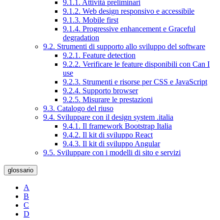
9.1.1. Attività preliminari
9.1.2. Web design responsivo e accessibile
9.1.3. Mobile first
9.1.4. Progressive enhancement e Graceful
degradation
9.2. Strumenti di supporto allo sviluppo del software
9.2.1. Feature detection
9.2.2. Verificare le feature disponibili con Can I
use
9.2.3. Strumenti e risorse per CSS e JavaScript
9.2.4. Supporto browser
9.2.5. Misurare le prestazioni
9.3. Catalogo del riuso
9.4. Sviluppare con il design system .italia
9.4.1. Il framework Bootstrap Italia
9.4.2. Il kit di sviluppo React
9.4.3. Il kit di sviluppo Angular
9.5. Sviluppare con i modelli di sito e servizi
glossario
A
B
C
D