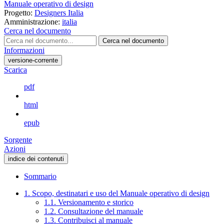
Manuale operativo di design
Progetto:
Designers Italia
Amministrazione:
italia
Cerca nel documento
Cerca nel documento
Informazioni
versione-corrente
Scarica
pdf
html
epub
Sorgente
Azioni
indice dei contenuti
Sommario
1. Scopo, destinatari e uso del Manuale operativo di design
1.1. Versionamento e storico
1.2. Consultazione del manuale
1.3. Contribuisci al manuale