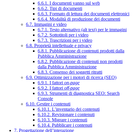
6.6.1. I documenti vanno sul web
6.6.2. Tipi di documenti
6.6.3. Formato di lettura dei documenti elettronici
6.6.4. Modalità di produzione dei documenti
6.7. Immagini e video
6.7.1. Testo alternativo (alt text) per le immagini
6.7.2. Sottotitoli per i video
6.7.3. Trascrizioni per i video
6.8. Proprietà intellettuale e privacy
6.8.1. Pubblicazione di contenuti prodotti dalla
Pubblica Amministrazione
6.8.2. Pubblicazione di contenuti non prodotti
dalla Pubblica Amministrazione
6.8.3. Consenso dei soggetti ritratti
6.9. Ottimizzazione per i motori di ricerca (SEO)
6.9.1. I fattori
on-page
6.9.2. I fattori
off-page
6.9.3. Strumenti di diagnostica SEO: Search
Console
6.10. Gestire i contenuti
6.10.1. L’inventario dei contenuti
6.10.2. Revisionare i contenuti
6.10.3. Migrare i contenuti
6.10.4. Pubblicare i contenuti
7. Progettazione dell’interazione