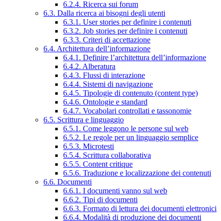
6.2.4. Ricerca sui forum
6.3. Dalla ricerca ai bisogni degli utenti
6.3.1. User stories per definire i contenuti
6.3.2. Job stories per definire i contenuti
6.3.3. Criteri di accettazione
6.4. Architettura dell’informazione
6.4.1. Definire l’architettura dell’informazione
6.4.2. Alberatura
6.4.3. Flussi di interazione
6.4.4. Sistemi di navigazione
6.4.5. Tipologie di contenuto (content type)
6.4.6. Ontologie e standard
6.4.7. Vocabolari controllati e tassonomie
6.5. Scrittura e linguaggio
6.5.1. Come leggono le persone sul web
6.5.2. Le regole per un linguaggio semplice
6.5.3. Microtesti
6.5.4. Scrittura collaborativa
6.5.5. Content critique
6.5.6. Traduzione e localizzazione dei contenuti
6.6. Documenti
6.6.1. I documenti vanno sul web
6.6.2. Tipi di documenti
6.6.3. Formato di lettura dei documenti elettronici
6.6.4. Modalità di produzione dei documenti