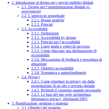
2. Introduzione al design per i servizi pubblici digitali
2.1. Design per l’amministrazione digitale (
e-
government
)
2.2. L’approccio progettuale
2.2.1. Buone pratiche
2.2.2. Principi
2.3. Accessibilità
2.3.1. Definizione
2.3.2. Accessibilità by design
2.3.3. Principi per l’accessibilità
2.3.4. Linee guida e criteri di successo
2.3.5. Come rilasciare una dichiarazione di
accessibilità
2.3.6. Meccanismo di feedback e procedura di
attuazione
2.3.7. Obiettivi accessibilità
2.3.8. Normativa e approfondimenti
2.4. Privacy
2.4.1. Come rispettare la privacy sin dalla
progettazione di un sito o servizio digitale
2.4.2. Richiedi il consenso quando necessario
2.4.3. Le basi del sito web: architettura,
informativa privacy, riferimenti DPO
3. Pianificazione, gestione e strategia
3.1. Obiettivi del progetto