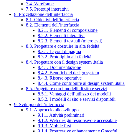
7.4. Wireframe
7.5. Prototipi interattivi
8. Progettazione dell’interfaccia
8.1. Obiettivi dell’interfaccia
8.2. Elementi dell’interfaccia
8.2.1. Elementi di composizione
8.2.2. Elementi interattivi
8.2.3. Elementi testuali (microtesti)
8.3. Progettare e costruire in alta fedeltà
8.3.1. Layout di pagina
8.3.2. Prototipi in alta fedeltà
8.4. Progettare con il design system .italia
8.4.1. Documentazione
8.4.2. Benefici del design system
8.4.3. Risorse operative
8.4.4. Come contribuire al design system .italia
8.5. Progettare con i modelli di sito e servizi
8.5.1. Vantaggi dell’utilizzo dei modelli
8.5.2. I modelli di sito e servizi disponibili
9. Sviluppo dell’interfaccia
9.1. Approccio allo sviluppo
9.1.1. Attività preliminari
9.1.2. Web design responsivo e accessibile
9.1.3. Mobile first
9.1.4. Progressive enhancement e Graceful