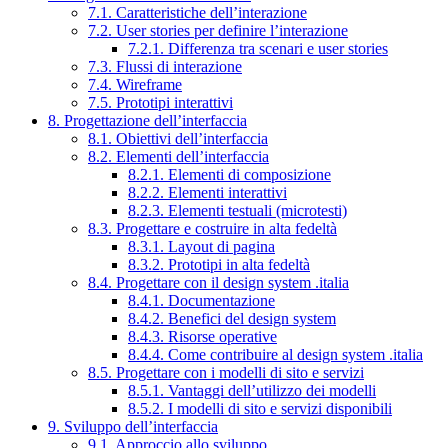
7.1. Caratteristiche dell’interazione
7.2. User stories per definire l’interazione
7.2.1. Differenza tra scenari e user stories
7.3. Flussi di interazione
7.4. Wireframe
7.5. Prototipi interattivi
8. Progettazione dell’interfaccia
8.1. Obiettivi dell’interfaccia
8.2. Elementi dell’interfaccia
8.2.1. Elementi di composizione
8.2.2. Elementi interattivi
8.2.3. Elementi testuali (microtesti)
8.3. Progettare e costruire in alta fedeltà
8.3.1. Layout di pagina
8.3.2. Prototipi in alta fedeltà
8.4. Progettare con il design system .italia
8.4.1. Documentazione
8.4.2. Benefici del design system
8.4.3. Risorse operative
8.4.4. Come contribuire al design system .italia
8.5. Progettare con i modelli di sito e servizi
8.5.1. Vantaggi dell’utilizzo dei modelli
8.5.2. I modelli di sito e servizi disponibili
9. Sviluppo dell’interfaccia
9.1. Approccio allo sviluppo