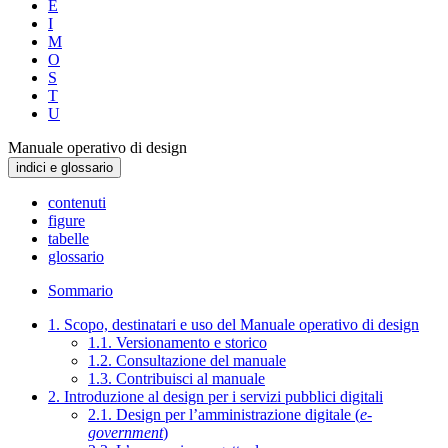
E
I
M
O
S
T
U
Manuale operativo di design
indici e glossario
contenuti
figure
tabelle
glossario
Sommario
1. Scopo, destinatari e uso del Manuale operativo di design
1.1. Versionamento e storico
1.2. Consultazione del manuale
1.3. Contribuisci al manuale
2. Introduzione al design per i servizi pubblici digitali
2.1. Design per l’amministrazione digitale (
e-
government
)