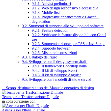
9.1.1. Attività preliminari
9.1.2. Web design responsivo e accessibile
9.1.3. Mobile first
9.1.4. Progressive enhancement e Graceful
degradation
9.2. Strumenti di supporto allo sviluppo del software
9.2.1. Feature detection
9.2.2. Verificare le feature disponibili con Can I
use
9.2.3. Strumenti e risorse per CSS e JavaScript
9.2.4. Supporto browser
9.2.5. Misurare le prestazioni
9.3. Catalogo del riuso
9.4. Sviluppare con il design system .italia
9.4.1. Il framework Bootstrap Italia
9.4.2. Il kit di sviluppo React
9.4.3. Il kit di sviluppo Angular
9.5. Sviluppare con i modelli di sito e servizi
1. Scopo, destinatari e uso del Manuale operativo di design
Team per la Trasformazione Digitale
in collaborazione con
Agenzia per l'Italia Digitale