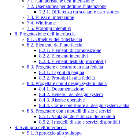
7.1. Caratteristiche dell’interazione
7.2. User stories per definire l’interazione
7.2.1. Differenza tra scenari e user stories
7.3. Flussi di interazione
7.4. Wireframe
7.5. Prototipi interattivi
8. Progettazione dell’interfaccia
8.1. Obiettivi dell’interfaccia
8.2. Elementi dell’interfaccia
8.2.1. Elementi di composizione
8.2.2. Elementi interattivi
8.2.3. Elementi testuali (microtesti)
8.3. Progettare e costruire in alta fedeltà
8.3.1. Layout di pagina
8.3.2. Prototipi in alta fedeltà
8.4. Progettare con il design system .italia
8.4.1. Documentazione
8.4.2. Benefici del design system
8.4.3. Risorse operative
8.4.4. Come contribuire al design system .italia
8.5. Progettare con i modelli di sito e servizi
8.5.1. Vantaggi dell’utilizzo dei modelli
8.5.2. I modelli di sito e servizi disponibili
9. Sviluppo dell’interfaccia
9.1. Approccio allo sviluppo