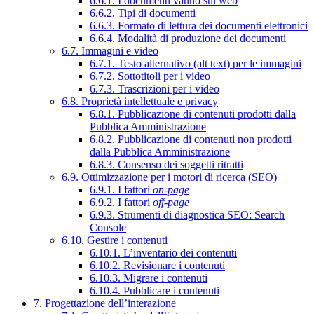
6.6.1. I documenti vanno sul web
6.6.2. Tipi di documenti
6.6.3. Formato di lettura dei documenti elettronici
6.6.4. Modalità di produzione dei documenti
6.7. Immagini e video
6.7.1. Testo alternativo (alt text) per le immagini
6.7.2. Sottotitoli per i video
6.7.3. Trascrizioni per i video
6.8. Proprietà intellettuale e privacy
6.8.1. Pubblicazione di contenuti prodotti dalla
Pubblica Amministrazione
6.8.2. Pubblicazione di contenuti non prodotti
dalla Pubblica Amministrazione
6.8.3. Consenso dei soggetti ritratti
6.9. Ottimizzazione per i motori di ricerca (SEO)
6.9.1. I fattori
on-page
6.9.2. I fattori
off-page
6.9.3. Strumenti di diagnostica SEO: Search
Console
6.10. Gestire i contenuti
6.10.1. L’inventario dei contenuti
6.10.2. Revisionare i contenuti
6.10.3. Migrare i contenuti
6.10.4. Pubblicare i contenuti
7. Progettazione dell’interazione