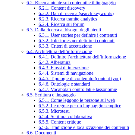
6.2. Ricerca utente sui contenuti e il linguaggio
6.2.1. Content discovery
6.2.2. Dati di ricerca (search keywords)
6.2.3. Ricerca tramite analytics
6.2.4. Ricerca sui forum
6.3. Dalla ricerca ai bisogni degli utenti
6.3.1. User stories per definire i contenuti
6.3.2. Job stories per definire i contenuti
6.3.3. Criteri di accettazione
6.4. Architettura dell’informazione
6.4.1. Definire l’architettura dell’informazione
6.4.2. Alberatura
6.4.3. Flussi di interazione
6.4.4. Sistemi di navigazione
6.4.5. Tipologie di contenuto (content type)
6.4.6. Ontologie e standard
6.4.7. Vocabolari controllati e tassonomie
6.5. Scrittura e linguaggio
6.5.1. Come leggono le persone sul web
6.5.2. Le regole per un linguaggio semplice
6.5.3. Microtesti
6.5.4. Scrittura collaborativa
6.5.5. Content critique
6.5.6. Traduzione e localizzazione dei contenuti
6.6. Documenti