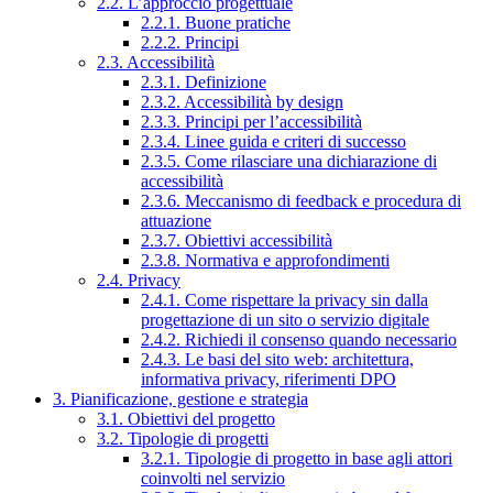
2.2. L’approccio progettuale
2.2.1. Buone pratiche
2.2.2. Principi
2.3. Accessibilità
2.3.1. Definizione
2.3.2. Accessibilità by design
2.3.3. Principi per l’accessibilità
2.3.4. Linee guida e criteri di successo
2.3.5. Come rilasciare una dichiarazione di
accessibilità
2.3.6. Meccanismo di feedback e procedura di
attuazione
2.3.7. Obiettivi accessibilità
2.3.8. Normativa e approfondimenti
2.4. Privacy
2.4.1. Come rispettare la privacy sin dalla
progettazione di un sito o servizio digitale
2.4.2. Richiedi il consenso quando necessario
2.4.3. Le basi del sito web: architettura,
informativa privacy, riferimenti DPO
3. Pianificazione, gestione e strategia
3.1. Obiettivi del progetto
3.2. Tipologie di progetti
3.2.1. Tipologie di progetto in base agli attori
coinvolti nel servizio