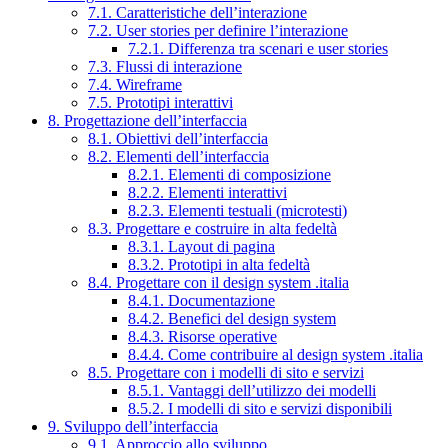
7.1. Caratteristiche dell’interazione
7.2. User stories per definire l’interazione
7.2.1. Differenza tra scenari e user stories
7.3. Flussi di interazione
7.4. Wireframe
7.5. Prototipi interattivi
8. Progettazione dell’interfaccia
8.1. Obiettivi dell’interfaccia
8.2. Elementi dell’interfaccia
8.2.1. Elementi di composizione
8.2.2. Elementi interattivi
8.2.3. Elementi testuali (microtesti)
8.3. Progettare e costruire in alta fedeltà
8.3.1. Layout di pagina
8.3.2. Prototipi in alta fedeltà
8.4. Progettare con il design system .italia
8.4.1. Documentazione
8.4.2. Benefici del design system
8.4.3. Risorse operative
8.4.4. Come contribuire al design system .italia
8.5. Progettare con i modelli di sito e servizi
8.5.1. Vantaggi dell’utilizzo dei modelli
8.5.2. I modelli di sito e servizi disponibili
9. Sviluppo dell’interfaccia
9.1. Approccio allo sviluppo