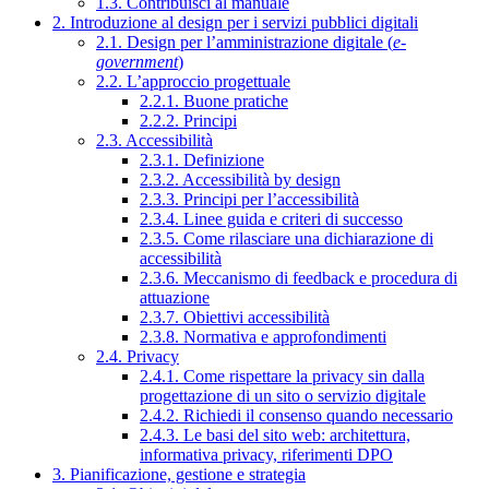
1.3. Contribuisci al manuale
2. Introduzione al design per i servizi pubblici digitali
2.1. Design per l’amministrazione digitale (
e-
government
)
2.2. L’approccio progettuale
2.2.1. Buone pratiche
2.2.2. Principi
2.3. Accessibilità
2.3.1. Definizione
2.3.2. Accessibilità by design
2.3.3. Principi per l’accessibilità
2.3.4. Linee guida e criteri di successo
2.3.5. Come rilasciare una dichiarazione di
accessibilità
2.3.6. Meccanismo di feedback e procedura di
attuazione
2.3.7. Obiettivi accessibilità
2.3.8. Normativa e approfondimenti
2.4. Privacy
2.4.1. Come rispettare la privacy sin dalla
progettazione di un sito o servizio digitale
2.4.2. Richiedi il consenso quando necessario
2.4.3. Le basi del sito web: architettura,
informativa privacy, riferimenti DPO
3. Pianificazione, gestione e strategia