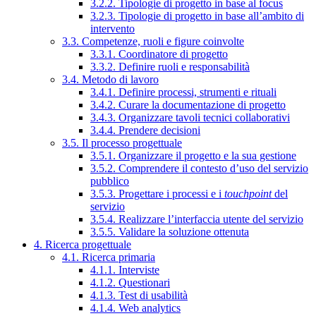
3.2.2. Tipologie di progetto in base al focus
3.2.3. Tipologie di progetto in base all’ambito di
intervento
3.3. Competenze, ruoli e figure coinvolte
3.3.1. Coordinatore di progetto
3.3.2. Definire ruoli e responsabilità
3.4. Metodo di lavoro
3.4.1. Definire processi, strumenti e rituali
3.4.2. Curare la documentazione di progetto
3.4.3. Organizzare tavoli tecnici collaborativi
3.4.4. Prendere decisioni
3.5. Il processo progettuale
3.5.1. Organizzare il progetto e la sua gestione
3.5.2. Comprendere il contesto d’uso del servizio
pubblico
3.5.3. Progettare i processi e i
touchpoint
del
servizio
3.5.4. Realizzare l’interfaccia utente del servizio
3.5.5. Validare la soluzione ottenuta
4. Ricerca progettuale
4.1. Ricerca primaria
4.1.1. Interviste
4.1.2. Questionari
4.1.3. Test di usabilità
4.1.4. Web analytics