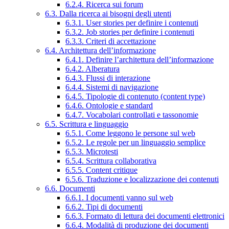
6.2.4. Ricerca sui forum
6.3. Dalla ricerca ai bisogni degli utenti
6.3.1. User stories per definire i contenuti
6.3.2. Job stories per definire i contenuti
6.3.3. Criteri di accettazione
6.4. Architettura dell’informazione
6.4.1. Definire l’architettura dell’informazione
6.4.2. Alberatura
6.4.3. Flussi di interazione
6.4.4. Sistemi di navigazione
6.4.5. Tipologie di contenuto (content type)
6.4.6. Ontologie e standard
6.4.7. Vocabolari controllati e tassonomie
6.5. Scrittura e linguaggio
6.5.1. Come leggono le persone sul web
6.5.2. Le regole per un linguaggio semplice
6.5.3. Microtesti
6.5.4. Scrittura collaborativa
6.5.5. Content critique
6.5.6. Traduzione e localizzazione dei contenuti
6.6. Documenti
6.6.1. I documenti vanno sul web
6.6.2. Tipi di documenti
6.6.3. Formato di lettura dei documenti elettronici
6.6.4. Modalità di produzione dei documenti