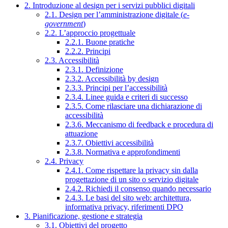
2. Introduzione al design per i servizi pubblici digitali
2.1. Design per l’amministrazione digitale (
e-
government
)
2.2. L’approccio progettuale
2.2.1. Buone pratiche
2.2.2. Principi
2.3. Accessibilità
2.3.1. Definizione
2.3.2. Accessibilità by design
2.3.3. Principi per l’accessibilità
2.3.4. Linee guida e criteri di successo
2.3.5. Come rilasciare una dichiarazione di
accessibilità
2.3.6. Meccanismo di feedback e procedura di
attuazione
2.3.7. Obiettivi accessibilità
2.3.8. Normativa e approfondimenti
2.4. Privacy
2.4.1. Come rispettare la privacy sin dalla
progettazione di un sito o servizio digitale
2.4.2. Richiedi il consenso quando necessario
2.4.3. Le basi del sito web: architettura,
informativa privacy, riferimenti DPO
3. Pianificazione, gestione e strategia
3.1. Obiettivi del progetto