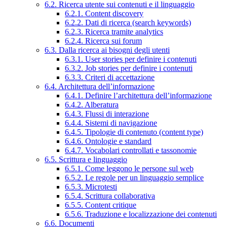
6.2. Ricerca utente sui contenuti e il linguaggio
6.2.1. Content discovery
6.2.2. Dati di ricerca (search keywords)
6.2.3. Ricerca tramite analytics
6.2.4. Ricerca sui forum
6.3. Dalla ricerca ai bisogni degli utenti
6.3.1. User stories per definire i contenuti
6.3.2. Job stories per definire i contenuti
6.3.3. Criteri di accettazione
6.4. Architettura dell’informazione
6.4.1. Definire l’architettura dell’informazione
6.4.2. Alberatura
6.4.3. Flussi di interazione
6.4.4. Sistemi di navigazione
6.4.5. Tipologie di contenuto (content type)
6.4.6. Ontologie e standard
6.4.7. Vocabolari controllati e tassonomie
6.5. Scrittura e linguaggio
6.5.1. Come leggono le persone sul web
6.5.2. Le regole per un linguaggio semplice
6.5.3. Microtesti
6.5.4. Scrittura collaborativa
6.5.5. Content critique
6.5.6. Traduzione e localizzazione dei contenuti
6.6. Documenti