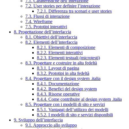
7.1. Caratteristiche dell’interazione
7.2. User stories per definire l’interazione
7.2.1. Differenza tra scenari e user stories
7.3. Flussi di interazione
7.4. Wireframe
7.5. Prototipi interattivi
8. Progettazione dell’interfaccia
8.1. Obiettivi dell’interfaccia
8.2. Elementi dell’interfaccia
8.2.1. Elementi di composizione
8.2.2. Elementi interattivi
8.2.3. Elementi testuali (microtesti)
8.3. Progettare e costruire in alta fedeltà
8.3.1. Layout di pagina
8.3.2. Prototipi in alta fedeltà
8.4. Progettare con il design system .italia
8.4.1. Documentazione
8.4.2. Benefici del design system
8.4.3. Risorse operative
8.4.4. Come contribuire al design system .italia
8.5. Progettare con i modelli di sito e servizi
8.5.1. Vantaggi dell’utilizzo dei modelli
8.5.2. I modelli di sito e servizi disponibili
9. Sviluppo dell’interfaccia
9.1. Approccio allo sviluppo