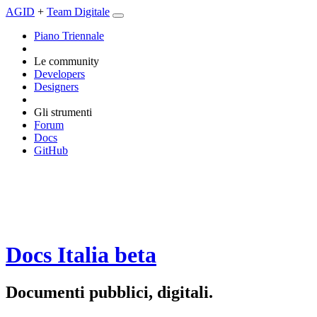
AGID
+
Team Digitale
Piano Triennale
Le community
Developers
Designers
Gli strumenti
Forum
Docs
GitHub
Docs Italia
beta
Documenti pubblici, digitali.