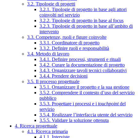
3.2. Tipologie di progetti
3.2.1. Tipologie di progetto in base agli attori
coinvolti nel servizio
3.2.2. Tipologie di progetto in base al focus
3.2.3. Tipologie di progetto in base all’ambito di
intervento
3.3. Competenze, ruoli e figure coinvolte
3.3.1. Coordinatore di progetto
3.3.2. Definire ruoli e responsabilità
3.4. Metodo di lavoro
3.4.1. Definire processi, strumenti e rituali
3.4.2. Curare la documentazione di progetto
3.4.3. Organizzare tavoli tecnici collaborativi
3.4.4. Prendere decisioni
3.5. Il processo progettuale
3.5.1. Organizzare il progetto e la sua gestione
3.5.2. Comprendere il contesto d’uso del servizio
pubblico
3.5.3. Progettare i processi e i
touchpoint
del
servizio
3.5.4. Realizzare l’interfaccia utente del servizio
3.5.5. Validare la soluzione ottenuta
4. Ricerca progettuale
4.1. Ricerca primaria
4.1.1. Interviste