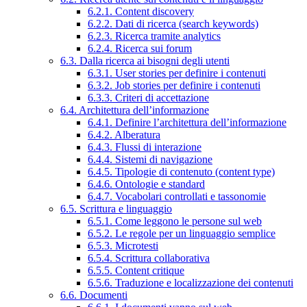
6.2.1. Content discovery
6.2.2. Dati di ricerca (search keywords)
6.2.3. Ricerca tramite analytics
6.2.4. Ricerca sui forum
6.3. Dalla ricerca ai bisogni degli utenti
6.3.1. User stories per definire i contenuti
6.3.2. Job stories per definire i contenuti
6.3.3. Criteri di accettazione
6.4. Architettura dell’informazione
6.4.1. Definire l’architettura dell’informazione
6.4.2. Alberatura
6.4.3. Flussi di interazione
6.4.4. Sistemi di navigazione
6.4.5. Tipologie di contenuto (content type)
6.4.6. Ontologie e standard
6.4.7. Vocabolari controllati e tassonomie
6.5. Scrittura e linguaggio
6.5.1. Come leggono le persone sul web
6.5.2. Le regole per un linguaggio semplice
6.5.3. Microtesti
6.5.4. Scrittura collaborativa
6.5.5. Content critique
6.5.6. Traduzione e localizzazione dei contenuti
6.6. Documenti