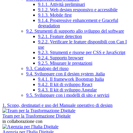
9.1.1. Attività preliminari
9.1.2. Web design responsivo e accessibile
9.1.3. Mobile first
9.1.4. Progressive enhancement e Graceful
degradation
9.2. Strumenti di supporto allo sviluppo del software
9.2.1. Feature detection
9.2.2. Verificare le feature disponibili con Can I
use
9.2.3. Strumenti e risorse per CSS e JavaScript
9.2.4. Supporto browser
9.2.5. Misurare le prestazioni
9.3. Catalogo del riuso
9.4. Sviluppare con il design system .italia
9.4.1. Il framework Bootstrap Italia
9.4.2. Il kit di sviluppo React
9.4.3. Il kit di sviluppo Angular
9.5. Sviluppare con i modelli di sito e servizi
1. Scopo, destinatari e uso del Manuale operativo di design
Team per la Trasformazione Digitale
in collaborazione con
Agenzia per l'Italia Digitale