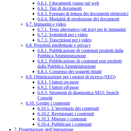
6.6.1. I documenti vanno sul web
6.6.2. Tipi di documenti
6.6.3. Formato di lettura dei documenti elettronici
6.6.4. Modalità di produzione dei documenti
6.7. Immagini e video
6.7.1. Testo alternativo (alt text) per le immagini
6.7.2. Sottotitoli per i video
6.7.3. Trascrizioni per i video
6.8. Proprietà intellettuale e privacy
6.8.1. Pubblicazione di contenuti prodotti dalla
Pubblica Amministrazione
6.8.2. Pubblicazione di contenuti non prodotti
dalla Pubblica Amministrazione
6.8.3. Consenso dei soggetti ritratti
6.9. Ottimizzazione per i motori di ricerca (SEO)
6.9.1. I fattori
on-page
6.9.2. I fattori
off-page
6.9.3. Strumenti di diagnostica SEO: Search
Console
6.10. Gestire i contenuti
6.10.1. L’inventario dei contenuti
6.10.2. Revisionare i contenuti
6.10.3. Migrare i contenuti
6.10.4. Pubblicare i contenuti
7. Progettazione dell’interazione