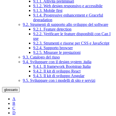
9.1.1. Attività preliminari
9.1.2. Web design responsivo e accessibile
9.1.3. Mobile first
9.1.4. Progressive enhancement e Graceful
degradation
9.2. Strumenti di supporto allo sviluppo del software
9.2.1. Feature detection
9.2.2. Verificare le feature disponibili con Can I
use
9.2.3. Strumenti e risorse per CSS e JavaScript
9.2.4. Supporto browser
9.2.5. Misurare le prestazioni
9.3. Catalogo del riuso
9.4. Sviluppare con il design system .italia
9.4.1. Il framework Bootstrap Italia
9.4.2. Il kit di sviluppo React
9.4.3. Il kit di sviluppo Angular
9.5. Sviluppare con i modelli di sito e servizi
glossario
A
B
C
D