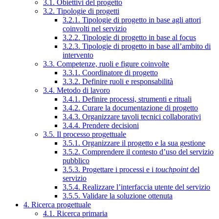
3.1. Obiettivi del progetto
3.2. Tipologie di progetti
3.2.1. Tipologie di progetto in base agli attori
coinvolti nel servizio
3.2.2. Tipologie di progetto in base al focus
3.2.3. Tipologie di progetto in base all’ambito di
intervento
3.3. Competenze, ruoli e figure coinvolte
3.3.1. Coordinatore di progetto
3.3.2. Definire ruoli e responsabilità
3.4. Metodo di lavoro
3.4.1. Definire processi, strumenti e rituali
3.4.2. Curare la documentazione di progetto
3.4.3. Organizzare tavoli tecnici collaborativi
3.4.4. Prendere decisioni
3.5. Il processo progettuale
3.5.1. Organizzare il progetto e la sua gestione
3.5.2. Comprendere il contesto d’uso del servizio
pubblico
3.5.3. Progettare i processi e i
touchpoint
del
servizio
3.5.4. Realizzare l’interfaccia utente del servizio
3.5.5. Validare la soluzione ottenuta
4. Ricerca progettuale
4.1. Ricerca primaria