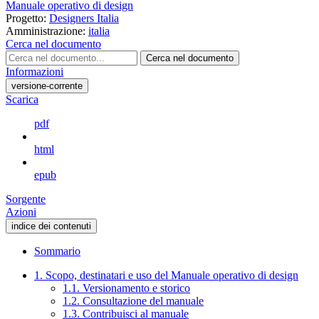
Manuale operativo di design
Progetto:
Designers Italia
Amministrazione:
italia
Cerca nel documento
Cerca nel documento
Informazioni
versione-corrente
Scarica
pdf
html
epub
Sorgente
Azioni
indice dei contenuti
Sommario
1. Scopo, destinatari e uso del Manuale operativo di design
1.1. Versionamento e storico
1.2. Consultazione del manuale
1.3. Contribuisci al manuale