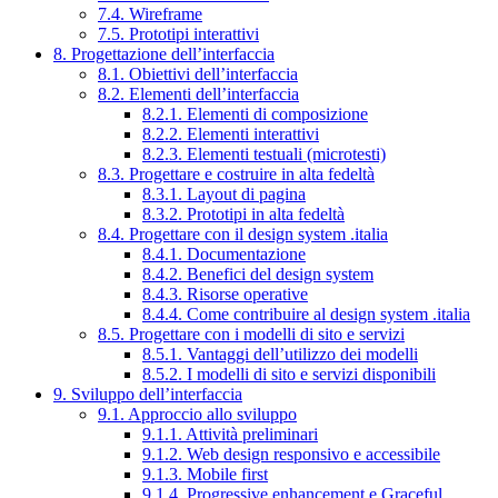
7.4. Wireframe
7.5. Prototipi interattivi
8. Progettazione dell’interfaccia
8.1. Obiettivi dell’interfaccia
8.2. Elementi dell’interfaccia
8.2.1. Elementi di composizione
8.2.2. Elementi interattivi
8.2.3. Elementi testuali (microtesti)
8.3. Progettare e costruire in alta fedeltà
8.3.1. Layout di pagina
8.3.2. Prototipi in alta fedeltà
8.4. Progettare con il design system .italia
8.4.1. Documentazione
8.4.2. Benefici del design system
8.4.3. Risorse operative
8.4.4. Come contribuire al design system .italia
8.5. Progettare con i modelli di sito e servizi
8.5.1. Vantaggi dell’utilizzo dei modelli
8.5.2. I modelli di sito e servizi disponibili
9. Sviluppo dell’interfaccia
9.1. Approccio allo sviluppo
9.1.1. Attività preliminari
9.1.2. Web design responsivo e accessibile
9.1.3. Mobile first
9.1.4. Progressive enhancement e Graceful