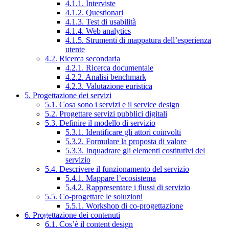
4.1.1. Interviste
4.1.2. Questionari
4.1.3. Test di usabilità
4.1.4. Web analytics
4.1.5. Strumenti di mappatura dell’esperienza
utente
4.2. Ricerca secondaria
4.2.1. Ricerca documentale
4.2.2. Analisi benchmark
4.2.3. Valutazione euristica
5. Progettazione dei servizi
5.1. Cosa sono i servizi e il service design
5.2. Progettare servizi pubblici digitali
5.3. Definire il modello di servizio
5.3.1. Identificare gli attori coinvolti
5.3.2. Formulare la proposta di valore
5.3.3. Inquadrare gli elementi costitutivi del
servizio
5.4. Descrivere il funzionamento del servizio
5.4.1. Mappare l’ecosistema
5.4.2. Rappresentare i flussi di servizio
5.5. Co-progettare le soluzioni
5.5.1. Workshop di co-progettazione
6. Progettazione dei contenuti
6.1. Cos’è il content design