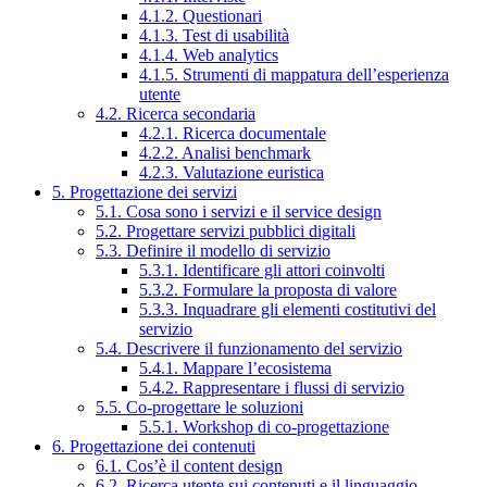
4.1.2. Questionari
4.1.3. Test di usabilità
4.1.4. Web analytics
4.1.5. Strumenti di mappatura dell’esperienza
utente
4.2. Ricerca secondaria
4.2.1. Ricerca documentale
4.2.2. Analisi benchmark
4.2.3. Valutazione euristica
5. Progettazione dei servizi
5.1. Cosa sono i servizi e il service design
5.2. Progettare servizi pubblici digitali
5.3. Definire il modello di servizio
5.3.1. Identificare gli attori coinvolti
5.3.2. Formulare la proposta di valore
5.3.3. Inquadrare gli elementi costitutivi del
servizio
5.4. Descrivere il funzionamento del servizio
5.4.1. Mappare l’ecosistema
5.4.2. Rappresentare i flussi di servizio
5.5. Co-progettare le soluzioni
5.5.1. Workshop di co-progettazione
6. Progettazione dei contenuti
6.1. Cos’è il content design
6.2. Ricerca utente sui contenuti e il linguaggio