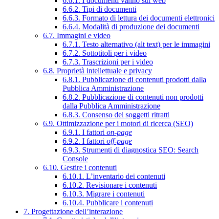
6.6.1. I documenti vanno sul web
6.6.2. Tipi di documenti
6.6.3. Formato di lettura dei documenti elettronici
6.6.4. Modalità di produzione dei documenti
6.7. Immagini e video
6.7.1. Testo alternativo (alt text) per le immagini
6.7.2. Sottotitoli per i video
6.7.3. Trascrizioni per i video
6.8. Proprietà intellettuale e privacy
6.8.1. Pubblicazione di contenuti prodotti dalla
Pubblica Amministrazione
6.8.2. Pubblicazione di contenuti non prodotti
dalla Pubblica Amministrazione
6.8.3. Consenso dei soggetti ritratti
6.9. Ottimizzazione per i motori di ricerca (SEO)
6.9.1. I fattori
on-page
6.9.2. I fattori
off-page
6.9.3. Strumenti di diagnostica SEO: Search
Console
6.10. Gestire i contenuti
6.10.1. L’inventario dei contenuti
6.10.2. Revisionare i contenuti
6.10.3. Migrare i contenuti
6.10.4. Pubblicare i contenuti
7. Progettazione dell’interazione