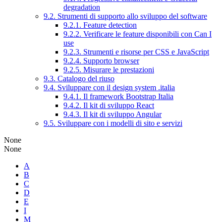
degradation
9.2. Strumenti di supporto allo sviluppo del software
9.2.1. Feature detection
9.2.2. Verificare le feature disponibili con Can I
use
9.2.3. Strumenti e risorse per CSS e JavaScript
9.2.4. Supporto browser
9.2.5. Misurare le prestazioni
9.3. Catalogo del riuso
9.4. Sviluppare con il design system .italia
9.4.1. Il framework Bootstrap Italia
9.4.2. Il kit di sviluppo React
9.4.3. Il kit di sviluppo Angular
9.5. Sviluppare con i modelli di sito e servizi
None
None
A
B
C
D
E
I
M