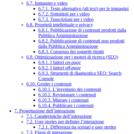
6.7. Immagini e video
6.7.1. Testo alternativo (alt text) per le immagini
6.7.2. Sottotitoli per i video
6.7.3. Trascrizioni per i video
6.8. Proprietà intellettuale e privacy
6.8.1. Pubblicazione di contenuti prodotti dalla
Pubblica Amministrazione
6.8.2. Pubblicazione di contenuti non prodotti
dalla Pubblica Amministrazione
6.8.3. Consenso dei soggetti ritratti
6.9. Ottimizzazione per i motori di ricerca (SEO)
6.9.1. I fattori
on-page
6.9.2. I fattori
off-page
6.9.3. Strumenti di diagnostica SEO: Search
Console
6.10. Gestire i contenuti
6.10.1. L’inventario dei contenuti
6.10.2. Revisionare i contenuti
6.10.3. Migrare i contenuti
6.10.4. Pubblicare i contenuti
7. Progettazione dell’interazione
7.1. Caratteristiche dell’interazione
7.2. User stories per definire l’interazione
7.2.1. Differenza tra scenari e user stories
7.3. Flussi di interazione