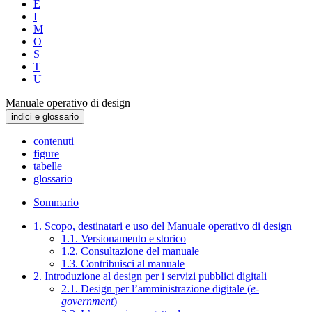
E
I
M
O
S
T
U
Manuale operativo di design
indici e glossario
contenuti
figure
tabelle
glossario
Sommario
1. Scopo, destinatari e uso del Manuale operativo di design
1.1. Versionamento e storico
1.2. Consultazione del manuale
1.3. Contribuisci al manuale
2. Introduzione al design per i servizi pubblici digitali
2.1. Design per l’amministrazione digitale (
e-
government
)