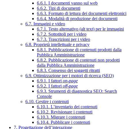
6.6.1. I documenti vanno sul web
6.6.2. Tipi di documenti
6.6.3. Formato di lettura dei documenti elettronici
6.6.4. Modalità di produzione dei documenti
6.7. Immagini e video
6.7.1. Testo alternativo (alt text) per le immagini
6.7.2. Sottotitoli per i video
6.7.3. Trascrizioni per i video
6.8. Proprietà intellettuale e privacy
6.8.1. Pubblicazione di contenuti prodotti dalla
Pubblica Amministrazione
6.8.2. Pubblicazione di contenuti non prodotti
dalla Pubblica Amministrazione
6.8.3. Consenso dei soggetti ritratti
6.9. Ottimizzazione per i motori di ricerca (SEO)
6.9.1. I fattori
on-page
6.9.2. I fattori
off-page
6.9.3. Strumenti di diagnostica SEO: Search
Console
6.10. Gestire i contenuti
6.10.1. L’inventario dei contenuti
6.10.2. Revisionare i contenuti
6.10.3. Migrare i contenuti
6.10.4. Pubblicare i contenuti
7. Progettazione dell’interazione