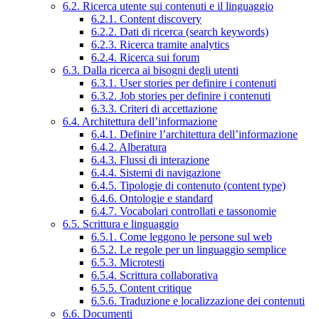
6.2. Ricerca utente sui contenuti e il linguaggio
6.2.1. Content discovery
6.2.2. Dati di ricerca (search keywords)
6.2.3. Ricerca tramite analytics
6.2.4. Ricerca sui forum
6.3. Dalla ricerca ai bisogni degli utenti
6.3.1. User stories per definire i contenuti
6.3.2. Job stories per definire i contenuti
6.3.3. Criteri di accettazione
6.4. Architettura dell’informazione
6.4.1. Definire l’architettura dell’informazione
6.4.2. Alberatura
6.4.3. Flussi di interazione
6.4.4. Sistemi di navigazione
6.4.5. Tipologie di contenuto (content type)
6.4.6. Ontologie e standard
6.4.7. Vocabolari controllati e tassonomie
6.5. Scrittura e linguaggio
6.5.1. Come leggono le persone sul web
6.5.2. Le regole per un linguaggio semplice
6.5.3. Microtesti
6.5.4. Scrittura collaborativa
6.5.5. Content critique
6.5.6. Traduzione e localizzazione dei contenuti
6.6. Documenti