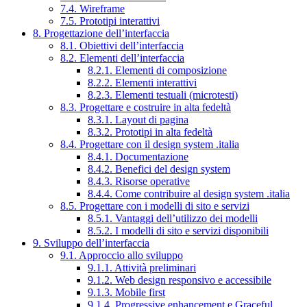
7.4. Wireframe
7.5. Prototipi interattivi
8. Progettazione dell’interfaccia
8.1. Obiettivi dell’interfaccia
8.2. Elementi dell’interfaccia
8.2.1. Elementi di composizione
8.2.2. Elementi interattivi
8.2.3. Elementi testuali (microtesti)
8.3. Progettare e costruire in alta fedeltà
8.3.1. Layout di pagina
8.3.2. Prototipi in alta fedeltà
8.4. Progettare con il design system .italia
8.4.1. Documentazione
8.4.2. Benefici del design system
8.4.3. Risorse operative
8.4.4. Come contribuire al design system .italia
8.5. Progettare con i modelli di sito e servizi
8.5.1. Vantaggi dell’utilizzo dei modelli
8.5.2. I modelli di sito e servizi disponibili
9. Sviluppo dell’interfaccia
9.1. Approccio allo sviluppo
9.1.1. Attività preliminari
9.1.2. Web design responsivo e accessibile
9.1.3. Mobile first
9.1.4. Progressive enhancement e Graceful