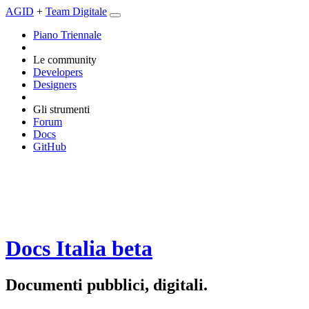
AGID
+
Team Digitale
Piano Triennale
Le community
Developers
Designers
Gli strumenti
Forum
Docs
GitHub
Docs Italia
beta
Documenti pubblici, digitali.