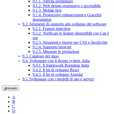
9.1.1. Attività preliminari
9.1.2. Web design responsivo e accessibile
9.1.3. Mobile first
9.1.4. Progressive enhancement e Graceful
degradation
9.2. Strumenti di supporto allo sviluppo del software
9.2.1. Feature detection
9.2.2. Verificare le feature disponibili con Can I
use
9.2.3. Strumenti e risorse per CSS e JavaScript
9.2.4. Supporto browser
9.2.5. Misurare le prestazioni
9.3. Catalogo del riuso
9.4. Sviluppare con il design system .italia
9.4.1. Il framework Bootstrap Italia
9.4.2. Il kit di sviluppo React
9.4.3. Il kit di sviluppo Angular
9.5. Sviluppare con i modelli di sito e servizi
glossario
A
B
C
D