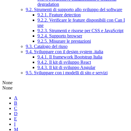
degradation
9.2. Strumenti di supporto allo sviluppo del software
9.2.1. Feature detection
9.2.2. Verificare le feature disponibili con Can I
use
9.2.3. Strumenti e risorse per CSS e JavaScript
9.2.4. Supporto browser
9.2.5. Misurare le prestazioni
9.3. Catalogo del riuso
9.4. Sviluppare con il design system .italia
9.4.1. Il framework Bootstrap Italia
9.4.2. Il kit di sviluppo React
9.4.3. Il kit di sviluppo Angular
9.5. Sviluppare con i modelli di sito e servizi
None
None
A
B
C
D
E
I
M