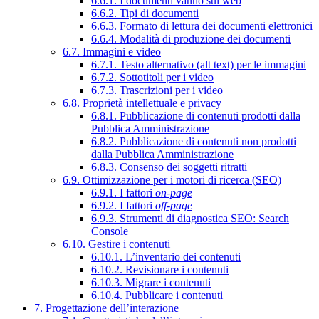
6.6.1. I documenti vanno sul web
6.6.2. Tipi di documenti
6.6.3. Formato di lettura dei documenti elettronici
6.6.4. Modalità di produzione dei documenti
6.7. Immagini e video
6.7.1. Testo alternativo (alt text) per le immagini
6.7.2. Sottotitoli per i video
6.7.3. Trascrizioni per i video
6.8. Proprietà intellettuale e privacy
6.8.1. Pubblicazione di contenuti prodotti dalla
Pubblica Amministrazione
6.8.2. Pubblicazione di contenuti non prodotti
dalla Pubblica Amministrazione
6.8.3. Consenso dei soggetti ritratti
6.9. Ottimizzazione per i motori di ricerca (SEO)
6.9.1. I fattori
on-page
6.9.2. I fattori
off-page
6.9.3. Strumenti di diagnostica SEO: Search
Console
6.10. Gestire i contenuti
6.10.1. L’inventario dei contenuti
6.10.2. Revisionare i contenuti
6.10.3. Migrare i contenuti
6.10.4. Pubblicare i contenuti
7. Progettazione dell’interazione