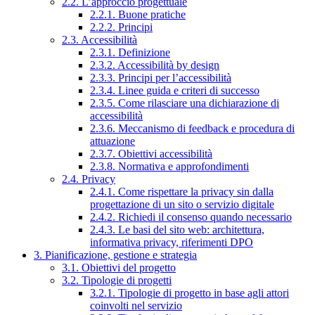
2.2. L’approccio progettuale
2.2.1. Buone pratiche
2.2.2. Principi
2.3. Accessibilità
2.3.1. Definizione
2.3.2. Accessibilità by design
2.3.3. Principi per l’accessibilità
2.3.4. Linee guida e criteri di successo
2.3.5. Come rilasciare una dichiarazione di
accessibilità
2.3.6. Meccanismo di feedback e procedura di
attuazione
2.3.7. Obiettivi accessibilità
2.3.8. Normativa e approfondimenti
2.4. Privacy
2.4.1. Come rispettare la privacy sin dalla
progettazione di un sito o servizio digitale
2.4.2. Richiedi il consenso quando necessario
2.4.3. Le basi del sito web: architettura,
informativa privacy, riferimenti DPO
3. Pianificazione, gestione e strategia
3.1. Obiettivi del progetto
3.2. Tipologie di progetti
3.2.1. Tipologie di progetto in base agli attori
coinvolti nel servizio