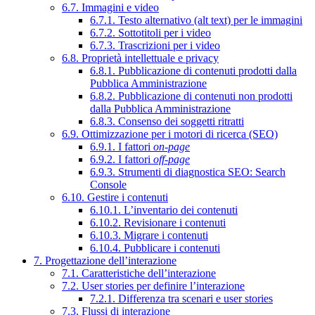
6.7. Immagini e video
6.7.1. Testo alternativo (alt text) per le immagini
6.7.2. Sottotitoli per i video
6.7.3. Trascrizioni per i video
6.8. Proprietà intellettuale e privacy
6.8.1. Pubblicazione di contenuti prodotti dalla
Pubblica Amministrazione
6.8.2. Pubblicazione di contenuti non prodotti
dalla Pubblica Amministrazione
6.8.3. Consenso dei soggetti ritratti
6.9. Ottimizzazione per i motori di ricerca (SEO)
6.9.1. I fattori
on-page
6.9.2. I fattori
off-page
6.9.3. Strumenti di diagnostica SEO: Search
Console
6.10. Gestire i contenuti
6.10.1. L’inventario dei contenuti
6.10.2. Revisionare i contenuti
6.10.3. Migrare i contenuti
6.10.4. Pubblicare i contenuti
7. Progettazione dell’interazione
7.1. Caratteristiche dell’interazione
7.2. User stories per definire l’interazione
7.2.1. Differenza tra scenari e user stories
7.3. Flussi di interazione