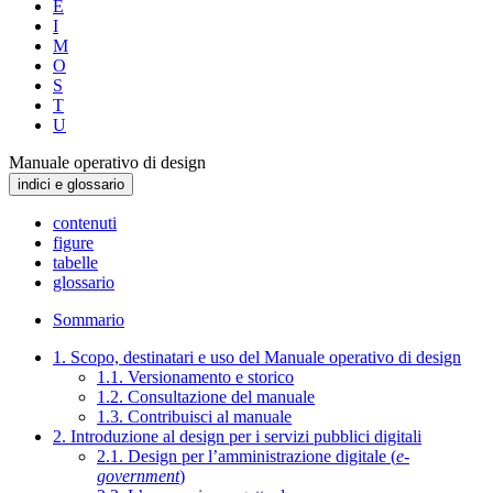
E
I
M
O
S
T
U
Manuale operativo di design
indici e glossario
contenuti
figure
tabelle
glossario
Sommario
1. Scopo, destinatari e uso del Manuale operativo di design
1.1. Versionamento e storico
1.2. Consultazione del manuale
1.3. Contribuisci al manuale
2. Introduzione al design per i servizi pubblici digitali
2.1. Design per l’amministrazione digitale (
e-
government
)