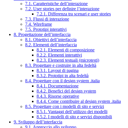
7.1. Caratteristiche dell’interazione
7.2. User stories per definire l’interazione
7.2.1. Differenza tra scenari e user stories
7.3. Flussi di interazione
7.4. Wireframe
7.5. Prototipi interattivi
8. Progettazione dell’interfaccia
8.1. Obiettivi dell’interfaccia
8.2. Elementi dell’interfaccia
8.2.1. Elementi di composizione
8.2.2. Elementi interattivi
8.2.3. Elementi testuali (microtesti)
8.3. Progettare e costruire in alta fedeltà
8.3.1. Layout di pagina
8.3.2. Prototipi in alta fedeltà
8.4. Progettare con il design system .italia
8.4.1. Documentazione
8.4.2. Benefici del design system
8.4.3. Risorse operative
8.4.4. Come contribuire al design system .italia
8.5. Progettare con i modelli di sito e servizi
8.5.1. Vantaggi dell’utilizzo dei modelli
8.5.2. I modelli di sito e servizi disponibili
9. Sviluppo dell’interfaccia
9.1. Approccio allo sviluppo