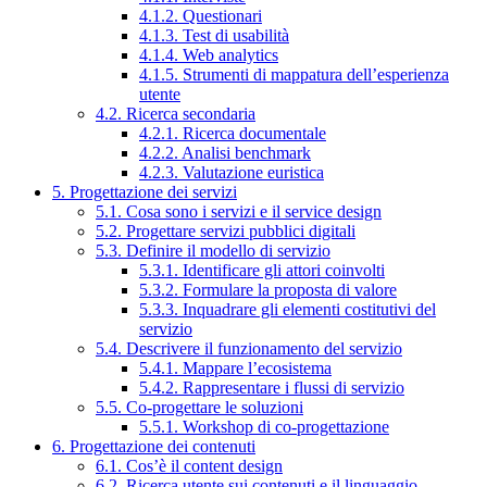
4.1.2. Questionari
4.1.3. Test di usabilità
4.1.4. Web analytics
4.1.5. Strumenti di mappatura dell’esperienza
utente
4.2. Ricerca secondaria
4.2.1. Ricerca documentale
4.2.2. Analisi benchmark
4.2.3. Valutazione euristica
5. Progettazione dei servizi
5.1. Cosa sono i servizi e il service design
5.2. Progettare servizi pubblici digitali
5.3. Definire il modello di servizio
5.3.1. Identificare gli attori coinvolti
5.3.2. Formulare la proposta di valore
5.3.3. Inquadrare gli elementi costitutivi del
servizio
5.4. Descrivere il funzionamento del servizio
5.4.1. Mappare l’ecosistema
5.4.2. Rappresentare i flussi di servizio
5.5. Co-progettare le soluzioni
5.5.1. Workshop di co-progettazione
6. Progettazione dei contenuti
6.1. Cos’è il content design
6.2. Ricerca utente sui contenuti e il linguaggio