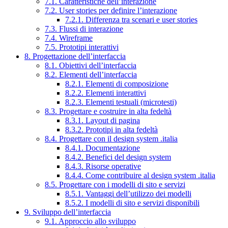
7.1. Caratteristiche dell’interazione
7.2. User stories per definire l’interazione
7.2.1. Differenza tra scenari e user stories
7.3. Flussi di interazione
7.4. Wireframe
7.5. Prototipi interattivi
8. Progettazione dell’interfaccia
8.1. Obiettivi dell’interfaccia
8.2. Elementi dell’interfaccia
8.2.1. Elementi di composizione
8.2.2. Elementi interattivi
8.2.3. Elementi testuali (microtesti)
8.3. Progettare e costruire in alta fedeltà
8.3.1. Layout di pagina
8.3.2. Prototipi in alta fedeltà
8.4. Progettare con il design system .italia
8.4.1. Documentazione
8.4.2. Benefici del design system
8.4.3. Risorse operative
8.4.4. Come contribuire al design system .italia
8.5. Progettare con i modelli di sito e servizi
8.5.1. Vantaggi dell’utilizzo dei modelli
8.5.2. I modelli di sito e servizi disponibili
9. Sviluppo dell’interfaccia
9.1. Approccio allo sviluppo