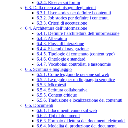
6.2.4. Ricerca sui forum
6.3. Dalla ricerca ai bisogni degli utenti
6.3.1. User stories per definire i contenuti
6.3.2. Job stories per definire i contenuti
6.3.3. Criteri di accettazione
6.4. Architettura dell’informazione
6.4.1. Definire l’architettura dell’informazione
6.4.2. Alberatura
6.4.3. Flussi di interazione
6.4.4. Sistemi di navigazione
6.4.5. Tipologie di contenuto (content type)
6.4.6. Ontologie e standard
6.4.7. Vocabolari controllati e tassonomie
6.5. Scrittura e linguaggio
6.5.1. Come leggono le persone sul web
6.5.2. Le regole per un linguaggio semplice
6.5.3. Microtesti
6.5.4. Scrittura collaborativa
6.5.5. Content critique
6.5.6. Traduzione e localizzazione dei contenuti
6.6. Documenti
6.6.1. I documenti vanno sul web
6.6.2. Tipi di documenti
6.6.3. Formato di lettura dei documenti elettronici
6.6.4. Modalità di produzione dei documenti