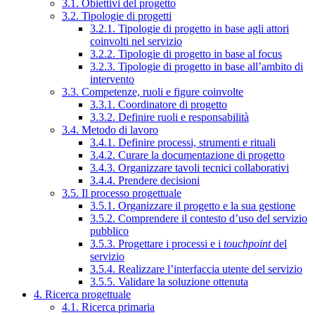
3.1. Obiettivi del progetto
3.2. Tipologie di progetti
3.2.1. Tipologie di progetto in base agli attori
coinvolti nel servizio
3.2.2. Tipologie di progetto in base al focus
3.2.3. Tipologie di progetto in base all’ambito di
intervento
3.3. Competenze, ruoli e figure coinvolte
3.3.1. Coordinatore di progetto
3.3.2. Definire ruoli e responsabilità
3.4. Metodo di lavoro
3.4.1. Definire processi, strumenti e rituali
3.4.2. Curare la documentazione di progetto
3.4.3. Organizzare tavoli tecnici collaborativi
3.4.4. Prendere decisioni
3.5. Il processo progettuale
3.5.1. Organizzare il progetto e la sua gestione
3.5.2. Comprendere il contesto d’uso del servizio
pubblico
3.5.3. Progettare i processi e i
touchpoint
del
servizio
3.5.4. Realizzare l’interfaccia utente del servizio
3.5.5. Validare la soluzione ottenuta
4. Ricerca progettuale
4.1. Ricerca primaria