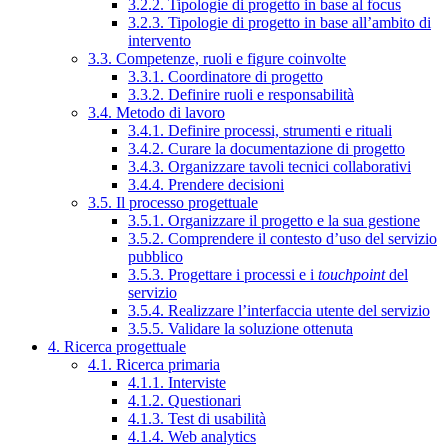
3.2.2. Tipologie di progetto in base al focus
3.2.3. Tipologie di progetto in base all’ambito di
intervento
3.3. Competenze, ruoli e figure coinvolte
3.3.1. Coordinatore di progetto
3.3.2. Definire ruoli e responsabilità
3.4. Metodo di lavoro
3.4.1. Definire processi, strumenti e rituali
3.4.2. Curare la documentazione di progetto
3.4.3. Organizzare tavoli tecnici collaborativi
3.4.4. Prendere decisioni
3.5. Il processo progettuale
3.5.1. Organizzare il progetto e la sua gestione
3.5.2. Comprendere il contesto d’uso del servizio
pubblico
3.5.3. Progettare i processi e i
touchpoint
del
servizio
3.5.4. Realizzare l’interfaccia utente del servizio
3.5.5. Validare la soluzione ottenuta
4. Ricerca progettuale
4.1. Ricerca primaria
4.1.1. Interviste
4.1.2. Questionari
4.1.3. Test di usabilità
4.1.4. Web analytics