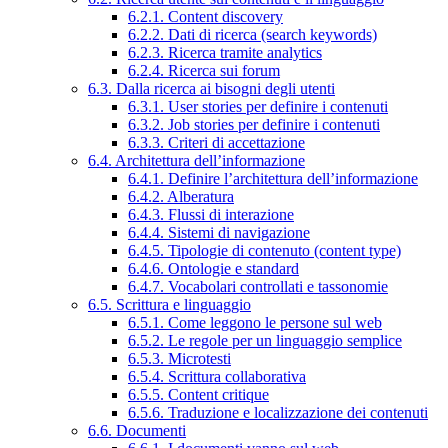
6.2.1. Content discovery
6.2.2. Dati di ricerca (search keywords)
6.2.3. Ricerca tramite analytics
6.2.4. Ricerca sui forum
6.3. Dalla ricerca ai bisogni degli utenti
6.3.1. User stories per definire i contenuti
6.3.2. Job stories per definire i contenuti
6.3.3. Criteri di accettazione
6.4. Architettura dell’informazione
6.4.1. Definire l’architettura dell’informazione
6.4.2. Alberatura
6.4.3. Flussi di interazione
6.4.4. Sistemi di navigazione
6.4.5. Tipologie di contenuto (content type)
6.4.6. Ontologie e standard
6.4.7. Vocabolari controllati e tassonomie
6.5. Scrittura e linguaggio
6.5.1. Come leggono le persone sul web
6.5.2. Le regole per un linguaggio semplice
6.5.3. Microtesti
6.5.4. Scrittura collaborativa
6.5.5. Content critique
6.5.6. Traduzione e localizzazione dei contenuti
6.6. Documenti