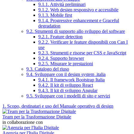
9.1.1. Attività preliminari
9.1.2. Web design responsivo e accessibile
9.1.3. Mobile first
9.1.4. Progressive enhancement e Graceful
degradation
9.2. Strumenti di supporto allo sviluppo del software
9.2.1. Feature detection
9.2.2. Verificare le feature disponibili con Can I
use
9.2.3. Strumenti e risorse per CSS e JavaScript
9.2.4. Supporto browser
9.2.5. Misurare le prestazioni
9.3. Catalogo del riuso
9.4. Sviluppare con il design system .italia
9.4.1. Il framework Bootstrap Italia
9.4.2. Il kit di sviluppo React
9.4.3. Il kit di sviluppo Angular
9.5. Sviluppare con i modelli di sito e servizi
1. Scopo, destinatari e uso del Manuale operativo di design
Team per la Trasformazione Digitale
in collaborazione con
Agenzia per l'Italia Digitale