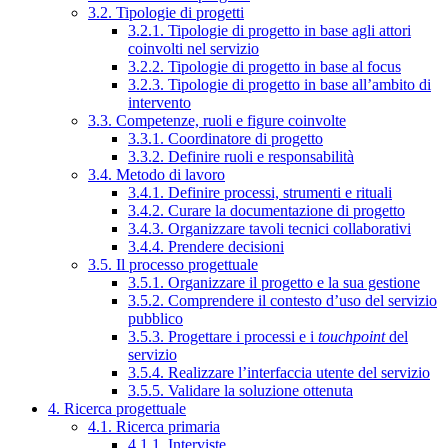
3.2. Tipologie di progetti
3.2.1. Tipologie di progetto in base agli attori
coinvolti nel servizio
3.2.2. Tipologie di progetto in base al focus
3.2.3. Tipologie di progetto in base all’ambito di
intervento
3.3. Competenze, ruoli e figure coinvolte
3.3.1. Coordinatore di progetto
3.3.2. Definire ruoli e responsabilità
3.4. Metodo di lavoro
3.4.1. Definire processi, strumenti e rituali
3.4.2. Curare la documentazione di progetto
3.4.3. Organizzare tavoli tecnici collaborativi
3.4.4. Prendere decisioni
3.5. Il processo progettuale
3.5.1. Organizzare il progetto e la sua gestione
3.5.2. Comprendere il contesto d’uso del servizio
pubblico
3.5.3. Progettare i processi e i
touchpoint
del
servizio
3.5.4. Realizzare l’interfaccia utente del servizio
3.5.5. Validare la soluzione ottenuta
4. Ricerca progettuale
4.1. Ricerca primaria
4.1.1. Interviste