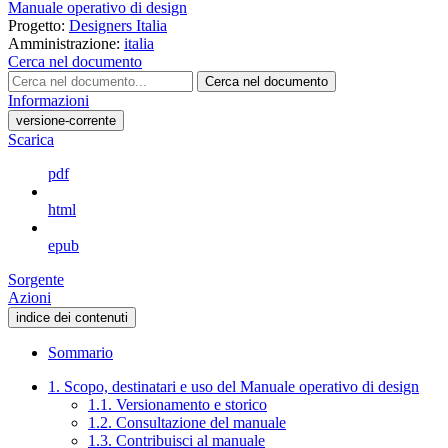
Manuale operativo di design
Progetto:
Designers Italia
Amministrazione:
italia
Cerca nel documento
Cerca nel documento
Informazioni
versione-corrente
Scarica
pdf
html
epub
Sorgente
Azioni
indice dei contenuti
Sommario
1. Scopo, destinatari e uso del Manuale operativo di design
1.1. Versionamento e storico
1.2. Consultazione del manuale
1.3. Contribuisci al manuale