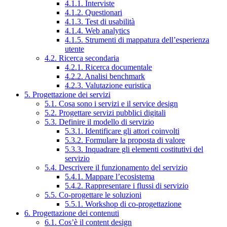
4.1.1. Interviste
4.1.2. Questionari
4.1.3. Test di usabilità
4.1.4. Web analytics
4.1.5. Strumenti di mappatura dell’esperienza
utente
4.2. Ricerca secondaria
4.2.1. Ricerca documentale
4.2.2. Analisi benchmark
4.2.3. Valutazione euristica
5. Progettazione dei servizi
5.1. Cosa sono i servizi e il service design
5.2. Progettare servizi pubblici digitali
5.3. Definire il modello di servizio
5.3.1. Identificare gli attori coinvolti
5.3.2. Formulare la proposta di valore
5.3.3. Inquadrare gli elementi costitutivi del
servizio
5.4. Descrivere il funzionamento del servizio
5.4.1. Mappare l’ecosistema
5.4.2. Rappresentare i flussi di servizio
5.5. Co-progettare le soluzioni
5.5.1. Workshop di co-progettazione
6. Progettazione dei contenuti
6.1. Cos’è il content design