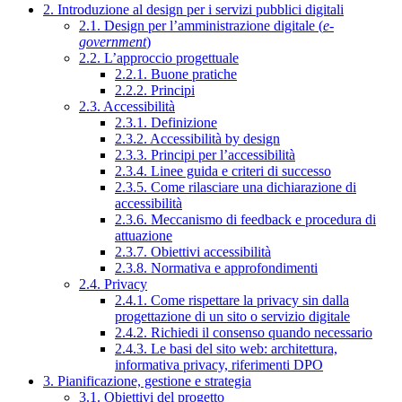
2. Introduzione al design per i servizi pubblici digitali
2.1. Design per l’amministrazione digitale (
e-
government
)
2.2. L’approccio progettuale
2.2.1. Buone pratiche
2.2.2. Principi
2.3. Accessibilità
2.3.1. Definizione
2.3.2. Accessibilità by design
2.3.3. Principi per l’accessibilità
2.3.4. Linee guida e criteri di successo
2.3.5. Come rilasciare una dichiarazione di
accessibilità
2.3.6. Meccanismo di feedback e procedura di
attuazione
2.3.7. Obiettivi accessibilità
2.3.8. Normativa e approfondimenti
2.4. Privacy
2.4.1. Come rispettare la privacy sin dalla
progettazione di un sito o servizio digitale
2.4.2. Richiedi il consenso quando necessario
2.4.3. Le basi del sito web: architettura,
informativa privacy, riferimenti DPO
3. Pianificazione, gestione e strategia
3.1. Obiettivi del progetto