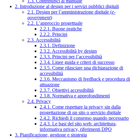
1.3. Contribuisci al manuale
2. Introduzione al design per i servizi pubblici digitali
2.1. Design per l’amministrazione digitale (
e-
government
)
2.2. L’approccio progettuale
2.2.1. Buone pratiche
2.2.2. Principi
2.3. Accessibilità
2.3.1. Definizione
2.3.2. Accessibilità by design
2.3.3. Principi per l’accessibilità
2.3.4. Linee guida e criteri di successo
2.3.5. Come rilasciare una dichiarazione di
accessibilità
2.3.6. Meccanismo di feedback e procedura di
attuazione
2.3.7. Obiettivi accessibilità
2.3.8. Normativa e approfondimenti
2.4. Privacy
2.4.1. Come rispettare la privacy sin dalla
progettazione di un sito o servizio digitale
2.4.2. Richiedi il consenso quando necessario
2.4.3. Le basi del sito web: architettura,
informativa privacy, riferimenti DPO
3. Pianificazione, gestione e strategia