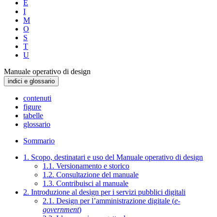
E
I
M
O
S
T
U
Manuale operativo di design
indici e glossario
contenuti
figure
tabelle
glossario
Sommario
1. Scopo, destinatari e uso del Manuale operativo di design
1.1. Versionamento e storico
1.2. Consultazione del manuale
1.3. Contribuisci al manuale
2. Introduzione al design per i servizi pubblici digitali
2.1. Design per l’amministrazione digitale (
e-
government
)