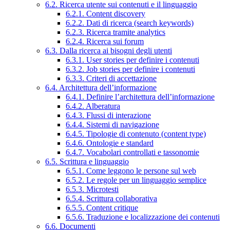
6.2. Ricerca utente sui contenuti e il linguaggio
6.2.1. Content discovery
6.2.2. Dati di ricerca (search keywords)
6.2.3. Ricerca tramite analytics
6.2.4. Ricerca sui forum
6.3. Dalla ricerca ai bisogni degli utenti
6.3.1. User stories per definire i contenuti
6.3.2. Job stories per definire i contenuti
6.3.3. Criteri di accettazione
6.4. Architettura dell’informazione
6.4.1. Definire l’architettura dell’informazione
6.4.2. Alberatura
6.4.3. Flussi di interazione
6.4.4. Sistemi di navigazione
6.4.5. Tipologie di contenuto (content type)
6.4.6. Ontologie e standard
6.4.7. Vocabolari controllati e tassonomie
6.5. Scrittura e linguaggio
6.5.1. Come leggono le persone sul web
6.5.2. Le regole per un linguaggio semplice
6.5.3. Microtesti
6.5.4. Scrittura collaborativa
6.5.5. Content critique
6.5.6. Traduzione e localizzazione dei contenuti
6.6. Documenti