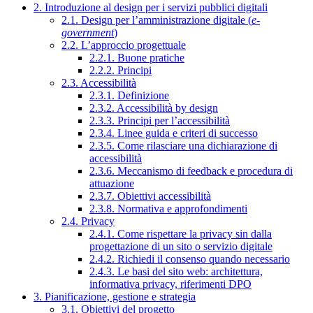
2. Introduzione al design per i servizi pubblici digitali
2.1. Design per l’amministrazione digitale (
e-
government
)
2.2. L’approccio progettuale
2.2.1. Buone pratiche
2.2.2. Principi
2.3. Accessibilità
2.3.1. Definizione
2.3.2. Accessibilità by design
2.3.3. Principi per l’accessibilità
2.3.4. Linee guida e criteri di successo
2.3.5. Come rilasciare una dichiarazione di
accessibilità
2.3.6. Meccanismo di feedback e procedura di
attuazione
2.3.7. Obiettivi accessibilità
2.3.8. Normativa e approfondimenti
2.4. Privacy
2.4.1. Come rispettare la privacy sin dalla
progettazione di un sito o servizio digitale
2.4.2. Richiedi il consenso quando necessario
2.4.3. Le basi del sito web: architettura,
informativa privacy, riferimenti DPO
3. Pianificazione, gestione e strategia
3.1. Obiettivi del progetto