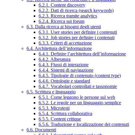
6.2.1. Content discovery
6.2.2. Dati di ricerca (search keywords)
6.2.3. Ricerca tramite analytics
6.2.4. Ricerca sui forum
6.3. Dalla ricerca ai bisogni degli utenti
6.3.1. User stories per definire i contenuti
6.3.2. Job stories per definire i contenuti
6.3.3. Criteri di accettazione
6.4. Architettura dell’informazione
6.4.1. Definire l’architettura dell’informazione
6.4.2. Alberatura
6.4.3. Flussi di interazione
6.4.4. Sistemi di navigazione
6.4.5. Tipologie di contenuto (content type)
6.4.6. Ontologie e standard
6.4.7. Vocabolari controllati e tassonomie
6.5. Scrittura e linguaggio
6.5.1. Come leggono le persone sul web
6.5.2. Le regole per un linguaggio semplice
6.5.3. Microtesti
6.5.4. Scrittura collaborativa
6.5.5. Content critique
6.5.6. Traduzione e localizzazione dei contenuti
6.6. Documenti