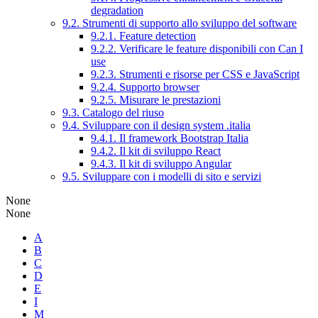
degradation
9.2. Strumenti di supporto allo sviluppo del software
9.2.1. Feature detection
9.2.2. Verificare le feature disponibili con Can I
use
9.2.3. Strumenti e risorse per CSS e JavaScript
9.2.4. Supporto browser
9.2.5. Misurare le prestazioni
9.3. Catalogo del riuso
9.4. Sviluppare con il design system .italia
9.4.1. Il framework Bootstrap Italia
9.4.2. Il kit di sviluppo React
9.4.3. Il kit di sviluppo Angular
9.5. Sviluppare con i modelli di sito e servizi
None
None
A
B
C
D
E
I
M