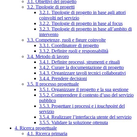
3.1. Obiettivi del progetto
3.2. Tipologie di progetti
3.2.1. Tipologie di progetto in base agli attori
coinvolti nel servizio
3.2.2. Tipologie di progetto in base al focus
3.2.3. Tipologie di progetto in base all’ambito di
intervento
3.3. Competenze, ruoli e figure coinvolte
3.3.1. Coordinatore di progetto
3.3.2. Definire ruoli e responsabilità
3.4. Metodo di lavoro
3.4.1. Definire processi, strumenti e rituali
3.4.2. Curare la documentazione di progetto
3.4.3. Organizzare tavoli tecnici collaborativi
3.4.4. Prendere decisioni
3.5. Il processo progettuale
3.5.1. Organizzare il progetto e la sua gestione
3.5.2. Comprendere il contesto d’uso del servizio
pubblico
3.5.3. Progettare i processi e i
touchpoint
del
servizio
3.5.4. Realizzare l’interfaccia utente del servizio
3.5.5. Validare la soluzione ottenuta
4. Ricerca progettuale
4.1. Ricerca primaria