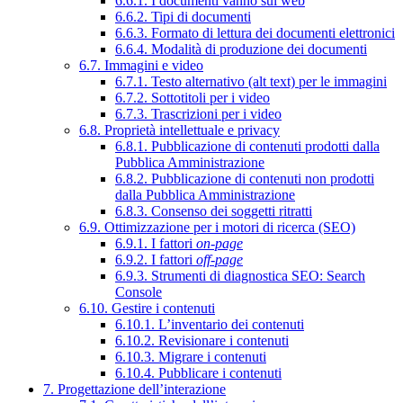
6.6.1. I documenti vanno sul web
6.6.2. Tipi di documenti
6.6.3. Formato di lettura dei documenti elettronici
6.6.4. Modalità di produzione dei documenti
6.7. Immagini e video
6.7.1. Testo alternativo (alt text) per le immagini
6.7.2. Sottotitoli per i video
6.7.3. Trascrizioni per i video
6.8. Proprietà intellettuale e privacy
6.8.1. Pubblicazione di contenuti prodotti dalla
Pubblica Amministrazione
6.8.2. Pubblicazione di contenuti non prodotti
dalla Pubblica Amministrazione
6.8.3. Consenso dei soggetti ritratti
6.9. Ottimizzazione per i motori di ricerca (SEO)
6.9.1. I fattori
on-page
6.9.2. I fattori
off-page
6.9.3. Strumenti di diagnostica SEO: Search
Console
6.10. Gestire i contenuti
6.10.1. L’inventario dei contenuti
6.10.2. Revisionare i contenuti
6.10.3. Migrare i contenuti
6.10.4. Pubblicare i contenuti
7. Progettazione dell’interazione