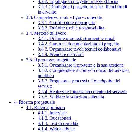
3.2.2. Tipologie di progetto in base al focus
3.2.3. Tipologie di progetto in base all’ambito di
intervento
3.3. Competenze, ruoli e figure coinvolte
3.3.1. Coordinatore di progetto
3.3.2. Definire ruoli e responsabilità
3.4. Metodo di lavoro
3.4.1. Definire processi, strumenti e rituali
3.4.2. Curare la documentazione di progetto
3.4.3. Organizzare tavoli tecnici collaborativi
3.4.4. Prendere decisioni
3.5. Il processo progettuale
3.5.1. Organizzare il progetto e la sua gestione
3.5.2. Comprendere il contesto d’uso del servizio
pubblico
3.5.3. Progettare i processi e i
touchpoint
del
servizio
3.5.4. Realizzare l’interfaccia utente del servizio
3.5.5. Validare la soluzione ottenuta
4. Ricerca progettuale
4.1. Ricerca primaria
4.1.1. Interviste
4.1.2. Questionari
4.1.3. Test di usabilità
4.1.4. Web analytics