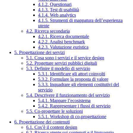
4.1.2. Questionari
4.1.3. Test di usabilità
4.1.4. Web analytics
4.1.5. Strumenti di mappatura dell’esperienza
utente
4.2. Ricerca secondaria
4.2.1. Ricerca documentale
4.2.2. Analisi benchmark
4.2.3. Valutazione euristica
5. Progettazione dei servizi
5.1. Cosa sono i servizi e il service design
5.2. Progettare servizi pubblici digitali
5.3. Definire il modello di servizio
5.3.1. Identificare gli attori coinvolti
5.3.2. Formulare la proposta di valore
5.3.3. Inquadrare gli elementi costitutivi del
servizio
5.4. Descrivere il funzionamento del servizio
5.4.1. Mappare l’ecosistema
5.4.2. Rappresentare i flussi di servizio
5.5. Co-progettare le soluzioni
5.5.1. Workshop di co-progettazione
6. Progettazione dei contenuti
6.1. Cos’è il content design
6.2. Ricerca utente sui contenuti e il linguaggio