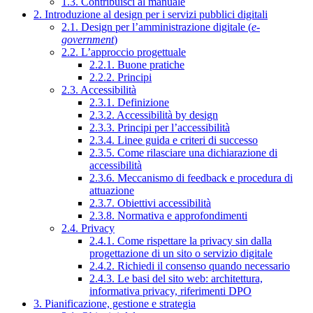
1.3. Contribuisci al manuale
2. Introduzione al design per i servizi pubblici digitali
2.1. Design per l’amministrazione digitale (
e-
government
)
2.2. L’approccio progettuale
2.2.1. Buone pratiche
2.2.2. Principi
2.3. Accessibilità
2.3.1. Definizione
2.3.2. Accessibilità by design
2.3.3. Principi per l’accessibilità
2.3.4. Linee guida e criteri di successo
2.3.5. Come rilasciare una dichiarazione di
accessibilità
2.3.6. Meccanismo di feedback e procedura di
attuazione
2.3.7. Obiettivi accessibilità
2.3.8. Normativa e approfondimenti
2.4. Privacy
2.4.1. Come rispettare la privacy sin dalla
progettazione di un sito o servizio digitale
2.4.2. Richiedi il consenso quando necessario
2.4.3. Le basi del sito web: architettura,
informativa privacy, riferimenti DPO
3. Pianificazione, gestione e strategia