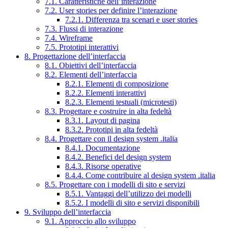
7.1. Caratteristiche dell’interazione
7.2. User stories per definire l’interazione
7.2.1. Differenza tra scenari e user stories
7.3. Flussi di interazione
7.4. Wireframe
7.5. Prototipi interattivi
8. Progettazione dell’interfaccia
8.1. Obiettivi dell’interfaccia
8.2. Elementi dell’interfaccia
8.2.1. Elementi di composizione
8.2.2. Elementi interattivi
8.2.3. Elementi testuali (microtesti)
8.3. Progettare e costruire in alta fedeltà
8.3.1. Layout di pagina
8.3.2. Prototipi in alta fedeltà
8.4. Progettare con il design system .italia
8.4.1. Documentazione
8.4.2. Benefici del design system
8.4.3. Risorse operative
8.4.4. Come contribuire al design system .italia
8.5. Progettare con i modelli di sito e servizi
8.5.1. Vantaggi dell’utilizzo dei modelli
8.5.2. I modelli di sito e servizi disponibili
9. Sviluppo dell’interfaccia
9.1. Approccio allo sviluppo