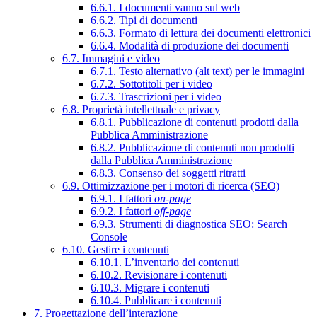
6.6.1. I documenti vanno sul web
6.6.2. Tipi di documenti
6.6.3. Formato di lettura dei documenti elettronici
6.6.4. Modalità di produzione dei documenti
6.7. Immagini e video
6.7.1. Testo alternativo (alt text) per le immagini
6.7.2. Sottotitoli per i video
6.7.3. Trascrizioni per i video
6.8. Proprietà intellettuale e privacy
6.8.1. Pubblicazione di contenuti prodotti dalla
Pubblica Amministrazione
6.8.2. Pubblicazione di contenuti non prodotti
dalla Pubblica Amministrazione
6.8.3. Consenso dei soggetti ritratti
6.9. Ottimizzazione per i motori di ricerca (SEO)
6.9.1. I fattori
on-page
6.9.2. I fattori
off-page
6.9.3. Strumenti di diagnostica SEO: Search
Console
6.10. Gestire i contenuti
6.10.1. L’inventario dei contenuti
6.10.2. Revisionare i contenuti
6.10.3. Migrare i contenuti
6.10.4. Pubblicare i contenuti
7. Progettazione dell’interazione