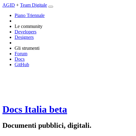
AGID
+
Team Digitale
Piano Triennale
Le community
Developers
Designers
Gli strumenti
Forum
Docs
GitHub
Docs Italia
beta
Documenti pubblici, digitali.