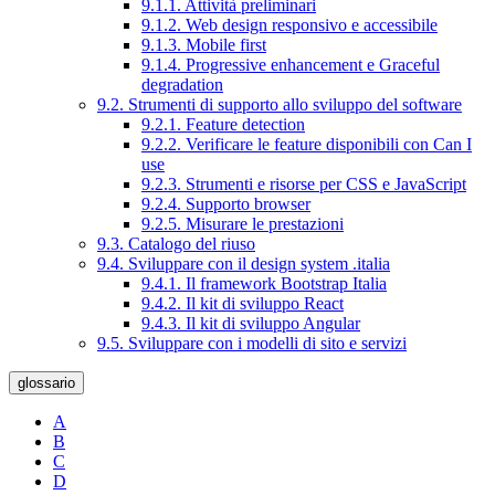
9.1.1. Attività preliminari
9.1.2. Web design responsivo e accessibile
9.1.3. Mobile first
9.1.4. Progressive enhancement e Graceful
degradation
9.2. Strumenti di supporto allo sviluppo del software
9.2.1. Feature detection
9.2.2. Verificare le feature disponibili con Can I
use
9.2.3. Strumenti e risorse per CSS e JavaScript
9.2.4. Supporto browser
9.2.5. Misurare le prestazioni
9.3. Catalogo del riuso
9.4. Sviluppare con il design system .italia
9.4.1. Il framework Bootstrap Italia
9.4.2. Il kit di sviluppo React
9.4.3. Il kit di sviluppo Angular
9.5. Sviluppare con i modelli di sito e servizi
glossario
A
B
C
D