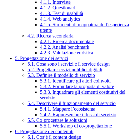
4.1.1. Interviste
4.1.2. Questionari
4.1.3. Test di usabilità
4.1.4. Web analytics
4.1.5. Strumenti di mappatura dell’esperienza
utente
4.2. Ricerca secondaria
4.2.1. Ricerca documentale
4.2.2. Analisi benchmark
4.2.3. Valutazione euristica
5. Progettazione dei servizi
5.1. Cosa sono i servizi e il service design
5.2. Progettare servizi pubblici digitali
5.3. Definire il modello di servizio
5.3.1. Identificare gli attori coinvolti
5.3.2. Formulare la proposta di valore
5.3.3. Inquadrare gli elementi costitutivi del
servizio
5.4. Descrivere il funzionamento del servizio
5.4.1. Mappare l’ecosistema
5.4.2. Rappresentare i flussi di servizio
5.5. Co-progettare le soluzioni
5.5.1. Workshop di co-progettazione
6. Progettazione dei contenuti
6.1. Cos’è il content design