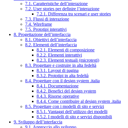
7.1. Caratteristiche dell’interazione
7.2. User stories per definire l’interazione
7.2.1. Differenza tra scenari e user stories
7.3. Flussi di interazione
7.4. Wireframe
7.5. Prototipi interattivi
8. Progettazione dell’interfaccia
8.1. Obiettivi dell’interfaccia
8.2. Elementi dell’interfaccia
8.2.1. Elementi di composizione
8.2.2. Elementi interattivi
8.2.3. Elementi testuali (microtesti)
8.3. Progettare e costruire in alta fedeltà
8.3.1. Layout di pagina
8.3.2. Prototipi in alta fedeltà
8.4. Progettare con il design system .italia
8.4.1. Documentazione
8.4.2. Benefici del design system
8.4.3. Risorse operative
8.4.4. Come contribuire al design system .italia
8.5. Progettare con i modelli di sito e servizi
8.5.1. Vantaggi dell’utilizzo dei modelli
8.5.2. I modelli di sito e servizi disponibili
9. Sviluppo dell’interfaccia
9.1. Approccio allo sviluppo