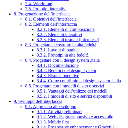
7.4. Wireframe
7.5. Prototipi interattivi
8. Progettazione dell’interfaccia
8.1. Obiettivi dell’interfaccia
8.2. Elementi dell’interfaccia
8.2.1. Elementi di composizione
8.2.2. Elementi interattivi
8.2.3. Elementi testuali (microtesti)
8.3. Progettare e costruire in alta fedeltà
8.3.1. Layout di pagina
8.3.2. Prototipi in alta fedeltà
8.4. Progettare con il design system .italia
8.4.1. Documentazione
8.4.2. Benefici del design system
8.4.3. Risorse operative
8.4.4. Come contribuire al design system .italia
8.5. Progettare con i modelli di sito e servizi
8.5.1. Vantaggi dell’utilizzo dei modelli
8.5.2. I modelli di sito e servizi disponibili
9. Sviluppo dell’interfaccia
9.1. Approccio allo sviluppo
9.1.1. Attività preliminari
9.1.2. Web design responsivo e accessibile
9.1.3. Mobile first
9.1.4. Progressive enhancement e Graceful