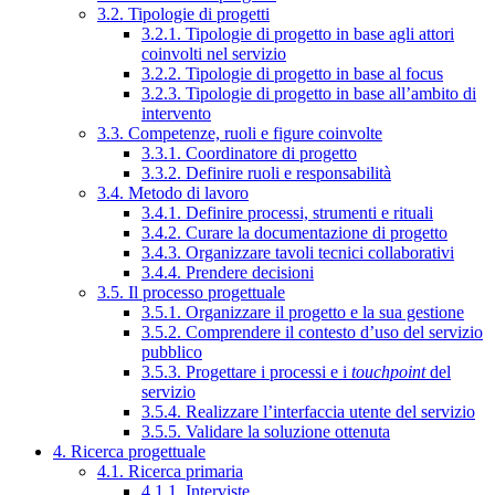
3.2. Tipologie di progetti
3.2.1. Tipologie di progetto in base agli attori
coinvolti nel servizio
3.2.2. Tipologie di progetto in base al focus
3.2.3. Tipologie di progetto in base all’ambito di
intervento
3.3. Competenze, ruoli e figure coinvolte
3.3.1. Coordinatore di progetto
3.3.2. Definire ruoli e responsabilità
3.4. Metodo di lavoro
3.4.1. Definire processi, strumenti e rituali
3.4.2. Curare la documentazione di progetto
3.4.3. Organizzare tavoli tecnici collaborativi
3.4.4. Prendere decisioni
3.5. Il processo progettuale
3.5.1. Organizzare il progetto e la sua gestione
3.5.2. Comprendere il contesto d’uso del servizio
pubblico
3.5.3. Progettare i processi e i
touchpoint
del
servizio
3.5.4. Realizzare l’interfaccia utente del servizio
3.5.5. Validare la soluzione ottenuta
4. Ricerca progettuale
4.1. Ricerca primaria
4.1.1. Interviste