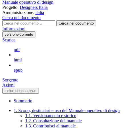
Manuale operativo di design
Progetto:
Designers Italia
Amministrazione:
italia
Cerca nel documento
Cerca nel documento
Informazioni
versione-corrente
Scarica
pdf
html
epub
Sorgente
Azioni
indice dei contenuti
Sommario
1. Scopo, destinatari e uso del Manuale operativo di design
1.1. Versionamento e storico
1.2. Consultazione del manuale
1.3. Contribuisci al manuale