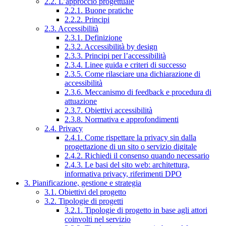
2.2. L’approccio progettuale
2.2.1. Buone pratiche
2.2.2. Principi
2.3. Accessibilità
2.3.1. Definizione
2.3.2. Accessibilità by design
2.3.3. Principi per l’accessibilità
2.3.4. Linee guida e criteri di successo
2.3.5. Come rilasciare una dichiarazione di
accessibilità
2.3.6. Meccanismo di feedback e procedura di
attuazione
2.3.7. Obiettivi accessibilità
2.3.8. Normativa e approfondimenti
2.4. Privacy
2.4.1. Come rispettare la privacy sin dalla
progettazione di un sito o servizio digitale
2.4.2. Richiedi il consenso quando necessario
2.4.3. Le basi del sito web: architettura,
informativa privacy, riferimenti DPO
3. Pianificazione, gestione e strategia
3.1. Obiettivi del progetto
3.2. Tipologie di progetti
3.2.1. Tipologie di progetto in base agli attori
coinvolti nel servizio