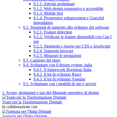
9.1.1. Attività preliminari
9.1.2. Web design responsivo e accessibile
9.1.3. Mobile first
9.1.4. Progressive enhancement e Graceful
degradation
9.2. Strumenti di supporto allo sviluppo del software
9.2.1. Feature detection
9.2.2. Verificare le feature disponibili con Can I
use
9.2.3. Strumenti e risorse per CSS e JavaScript
9.2.4. Supporto browser
9.2.5. Misurare le prestazioni
9.3. Catalogo del riuso
9.4. Sviluppare con il design system .italia
9.4.1. Il framework Bootstrap Italia
9.4.2. Il kit di sviluppo React
9.4.3. Il kit di sviluppo Angular
9.5. Sviluppare con i modelli di sito e servizi
1. Scopo, destinatari e uso del Manuale operativo di design
Team per la Trasformazione Digitale
in collaborazione con
Agenzia per l'Italia Digitale