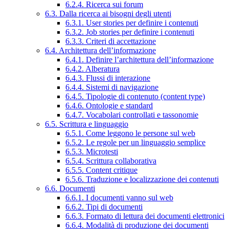
6.2.4. Ricerca sui forum
6.3. Dalla ricerca ai bisogni degli utenti
6.3.1. User stories per definire i contenuti
6.3.2. Job stories per definire i contenuti
6.3.3. Criteri di accettazione
6.4. Architettura dell’informazione
6.4.1. Definire l’architettura dell’informazione
6.4.2. Alberatura
6.4.3. Flussi di interazione
6.4.4. Sistemi di navigazione
6.4.5. Tipologie di contenuto (content type)
6.4.6. Ontologie e standard
6.4.7. Vocabolari controllati e tassonomie
6.5. Scrittura e linguaggio
6.5.1. Come leggono le persone sul web
6.5.2. Le regole per un linguaggio semplice
6.5.3. Microtesti
6.5.4. Scrittura collaborativa
6.5.5. Content critique
6.5.6. Traduzione e localizzazione dei contenuti
6.6. Documenti
6.6.1. I documenti vanno sul web
6.6.2. Tipi di documenti
6.6.3. Formato di lettura dei documenti elettronici
6.6.4. Modalità di produzione dei documenti