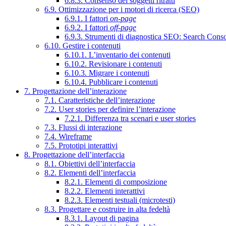
6.8.3. Consenso dei soggetti ritratti
6.9. Ottimizzazione per i motori di ricerca (SEO)
6.9.1. I fattori
on-page
6.9.2. I fattori
off-page
6.9.3. Strumenti di diagnostica SEO: Search Cons
6.10. Gestire i contenuti
6.10.1. L’inventario dei contenuti
6.10.2. Revisionare i contenuti
6.10.3. Migrare i contenuti
6.10.4. Pubblicare i contenuti
7. Progettazione dell’interazione
7.1. Caratteristiche dell’interazione
7.2. User stories per definire l’interazione
7.2.1. Differenza tra scenari e user stories
7.3. Flussi di interazione
7.4. Wireframe
7.5. Prototipi interattivi
8. Progettazione dell’interfaccia
8.1. Obiettivi dell’interfaccia
8.2. Elementi dell’interfaccia
8.2.1. Elementi di composizione
8.2.2. Elementi interattivi
8.2.3. Elementi testuali (microtesti)
8.3. Progettare e costruire in alta fedeltà
8.3.1. Layout di pagina