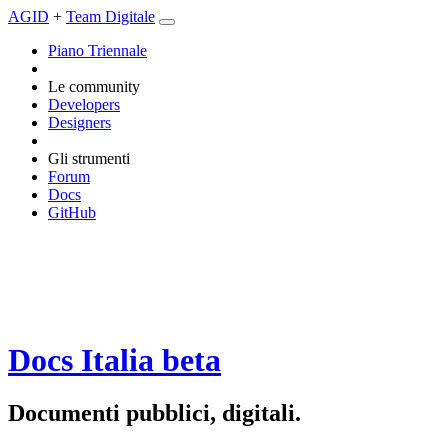
AGID
+
Team Digitale
Piano Triennale
Le community
Developers
Designers
Gli strumenti
Forum
Docs
GitHub
Docs Italia
beta
Documenti pubblici, digitali.