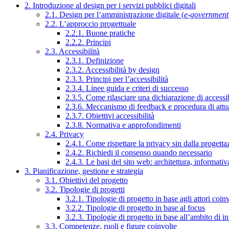
2. Introduzione al design per i servizi pubblici digitali
2.1. Design per l’amministrazione digitale (
e-government
2.2. L’approccio progettuale
2.2.1. Buone pratiche
2.2.2. Principi
2.3. Accessibilità
2.3.1. Definizione
2.3.2. Accessibilità by design
2.3.3. Principi per l’accessibilità
2.3.4. Linee guida e criteri di successo
2.3.5. Come rilasciare una dichiarazione di accessib
2.3.6. Meccanismo di feedback e procedura di attu
2.3.7. Obiettivi accessibilità
2.3.8. Normativa e approfondimenti
2.4. Privacy
2.4.1. Come rispettare la privacy sin dalla progettaz
2.4.2. Richiedi il consenso quando necessario
2.4.3. Le basi del sito web: architettura, informati
3. Pianificazione, gestione e strategia
3.1. Obiettivi del progetto
3.2. Tipologie di progetti
3.2.1. Tipologie di progetto in base agli attori coinv
3.2.2. Tipologie di progetto in base al focus
3.2.3. Tipologie di progetto in base all’ambito di i
3.3. Competenze, ruoli e figure coinvolte