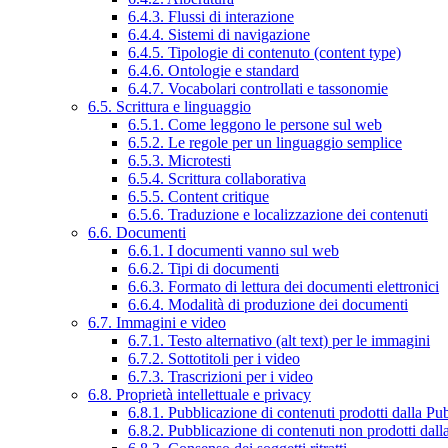
6.4.3. Flussi di interazione
6.4.4. Sistemi di navigazione
6.4.5. Tipologie di contenuto (content type)
6.4.6. Ontologie e standard
6.4.7. Vocabolari controllati e tassonomie
6.5. Scrittura e linguaggio
6.5.1. Come leggono le persone sul web
6.5.2. Le regole per un linguaggio semplice
6.5.3. Microtesti
6.5.4. Scrittura collaborativa
6.5.5. Content critique
6.5.6. Traduzione e localizzazione dei contenuti
6.6. Documenti
6.6.1. I documenti vanno sul web
6.6.2. Tipi di documenti
6.6.3. Formato di lettura dei documenti elettronici
6.6.4. Modalità di produzione dei documenti
6.7. Immagini e video
6.7.1. Testo alternativo (alt text) per le immagini
6.7.2. Sottotitoli per i video
6.7.3. Trascrizioni per i video
6.8. Proprietà intellettuale e privacy
6.8.1. Pubblicazione di contenuti prodotti dalla P
6.8.2. Pubblicazione di contenuti non prodotti dal