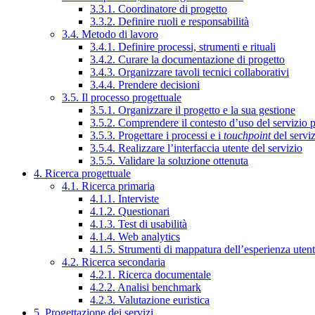
3.3.1. Coordinatore di progetto
3.3.2. Definire ruoli e responsabilità
3.4. Metodo di lavoro
3.4.1. Definire processi, strumenti e rituali
3.4.2. Curare la documentazione di progetto
3.4.3. Organizzare tavoli tecnici collaborativi
3.4.4. Prendere decisioni
3.5. Il processo progettuale
3.5.1. Organizzare il progetto e la sua gestione
3.5.2. Comprendere il contesto d’uso del servizio 
3.5.3. Progettare i processi e i
touchpoint
del servi
3.5.4. Realizzare l’interfaccia utente del servizio
3.5.5. Validare la soluzione ottenuta
4. Ricerca progettuale
4.1. Ricerca primaria
4.1.1. Interviste
4.1.2. Questionari
4.1.3. Test di usabilità
4.1.4. Web analytics
4.1.5. Strumenti di mappatura dell’esperienza uten
4.2. Ricerca secondaria
4.2.1. Ricerca documentale
4.2.2. Analisi benchmark
4.2.3. Valutazione euristica
5. Progettazione dei servizi