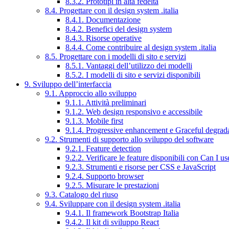
8.3.2. Prototipi in alta fedeltà
8.4. Progettare con il design system .italia
8.4.1. Documentazione
8.4.2. Benefici del design system
8.4.3. Risorse operative
8.4.4. Come contribuire al design system .italia
8.5. Progettare con i modelli di sito e servizi
8.5.1. Vantaggi dell’utilizzo dei modelli
8.5.2. I modelli di sito e servizi disponibili
9. Sviluppo dell’interfaccia
9.1. Approccio allo sviluppo
9.1.1. Attività preliminari
9.1.2. Web design responsivo e accessibile
9.1.3. Mobile first
9.1.4. Progressive enhancement e Graceful degrad
9.2. Strumenti di supporto allo sviluppo del software
9.2.1. Feature detection
9.2.2. Verificare le feature disponibili con Can I us
9.2.3. Strumenti e risorse per CSS e JavaScript
9.2.4. Supporto browser
9.2.5. Misurare le prestazioni
9.3. Catalogo del riuso
9.4. Sviluppare con il design system .italia
9.4.1. Il framework Bootstrap Italia
9.4.2. Il kit di sviluppo React