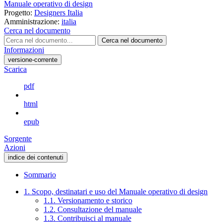
Manuale operativo di design
Progetto:
Designers Italia
Amministrazione:
italia
Cerca nel documento
Cerca nel documento
Informazioni
versione-corrente
Scarica
pdf
html
epub
Sorgente
Azioni
indice dei contenuti
Sommario
1. Scopo, destinatari e uso del Manuale operativo di design
1.1. Versionamento e storico
1.2. Consultazione del manuale
1.3. Contribuisci al manuale