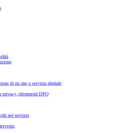
)
ilità
azione
ione di un sito o servizio digitale
va privacy, riferimenti DPO
olti nel servizio
ntervento