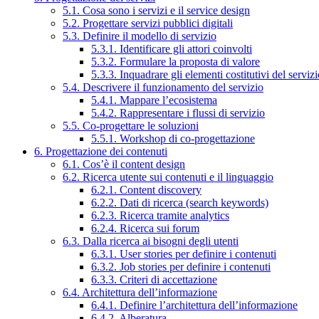
5.1. Cosa sono i servizi e il service design
5.2. Progettare servizi pubblici digitali
5.3. Definire il modello di servizio
5.3.1. Identificare gli attori coinvolti
5.3.2. Formulare la proposta di valore
5.3.3. Inquadrare gli elementi costitutivi del serviz
5.4. Descrivere il funzionamento del servizio
5.4.1. Mappare l’ecosistema
5.4.2. Rappresentare i flussi di servizio
5.5. Co-progettare le soluzioni
5.5.1. Workshop di co-progettazione
6. Progettazione dei contenuti
6.1. Cos’è il content design
6.2. Ricerca utente sui contenuti e il linguaggio
6.2.1. Content discovery
6.2.2. Dati di ricerca (search keywords)
6.2.3. Ricerca tramite analytics
6.2.4. Ricerca sui forum
6.3. Dalla ricerca ai bisogni degli utenti
6.3.1. User stories per definire i contenuti
6.3.2. Job stories per definire i contenuti
6.3.3. Criteri di accettazione
6.4. Architettura dell’informazione
6.4.1. Definire l’architettura dell’informazione
6.4.2. Alberatura