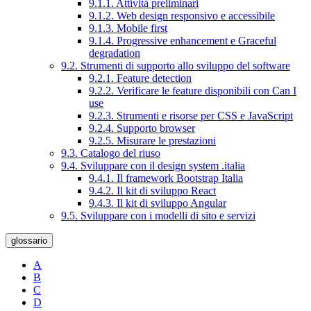
9.1.1. Attività preliminari
9.1.2. Web design responsivo e accessibile
9.1.3. Mobile first
9.1.4. Progressive enhancement e Graceful
degradation
9.2. Strumenti di supporto allo sviluppo del software
9.2.1. Feature detection
9.2.2. Verificare le feature disponibili con Can I
use
9.2.3. Strumenti e risorse per CSS e JavaScript
9.2.4. Supporto browser
9.2.5. Misurare le prestazioni
9.3. Catalogo del riuso
9.4. Sviluppare con il design system .italia
9.4.1. Il framework Bootstrap Italia
9.4.2. Il kit di sviluppo React
9.4.3. Il kit di sviluppo Angular
9.5. Sviluppare con i modelli di sito e servizi
glossario
A
B
C
D