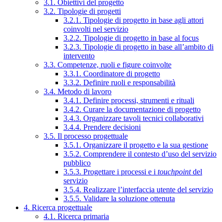
3.1. Obiettivi del progetto
3.2. Tipologie di progetti
3.2.1. Tipologie di progetto in base agli attori
coinvolti nel servizio
3.2.2. Tipologie di progetto in base al focus
3.2.3. Tipologie di progetto in base all’ambito di
intervento
3.3. Competenze, ruoli e figure coinvolte
3.3.1. Coordinatore di progetto
3.3.2. Definire ruoli e responsabilità
3.4. Metodo di lavoro
3.4.1. Definire processi, strumenti e rituali
3.4.2. Curare la documentazione di progetto
3.4.3. Organizzare tavoli tecnici collaborativi
3.4.4. Prendere decisioni
3.5. Il processo progettuale
3.5.1. Organizzare il progetto e la sua gestione
3.5.2. Comprendere il contesto d’uso del servizio
pubblico
3.5.3. Progettare i processi e i
touchpoint
del
servizio
3.5.4. Realizzare l’interfaccia utente del servizio
3.5.5. Validare la soluzione ottenuta
4. Ricerca progettuale
4.1. Ricerca primaria