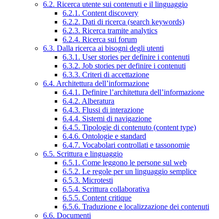
6.2. Ricerca utente sui contenuti e il linguaggio
6.2.1. Content discovery
6.2.2. Dati di ricerca (search keywords)
6.2.3. Ricerca tramite analytics
6.2.4. Ricerca sui forum
6.3. Dalla ricerca ai bisogni degli utenti
6.3.1. User stories per definire i contenuti
6.3.2. Job stories per definire i contenuti
6.3.3. Criteri di accettazione
6.4. Architettura dell’informazione
6.4.1. Definire l’architettura dell’informazione
6.4.2. Alberatura
6.4.3. Flussi di interazione
6.4.4. Sistemi di navigazione
6.4.5. Tipologie di contenuto (content type)
6.4.6. Ontologie e standard
6.4.7. Vocabolari controllati e tassonomie
6.5. Scrittura e linguaggio
6.5.1. Come leggono le persone sul web
6.5.2. Le regole per un linguaggio semplice
6.5.3. Microtesti
6.5.4. Scrittura collaborativa
6.5.5. Content critique
6.5.6. Traduzione e localizzazione dei contenuti
6.6. Documenti