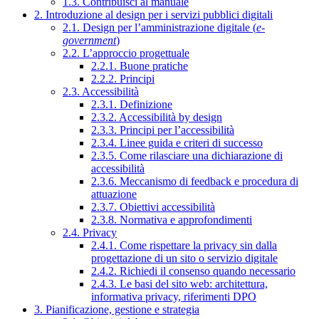
1.3. Contribuisci al manuale
2. Introduzione al design per i servizi pubblici digitali
2.1. Design per l’amministrazione digitale (
e-
government
)
2.2. L’approccio progettuale
2.2.1. Buone pratiche
2.2.2. Principi
2.3. Accessibilità
2.3.1. Definizione
2.3.2. Accessibilità by design
2.3.3. Principi per l’accessibilità
2.3.4. Linee guida e criteri di successo
2.3.5. Come rilasciare una dichiarazione di
accessibilità
2.3.6. Meccanismo di feedback e procedura di
attuazione
2.3.7. Obiettivi accessibilità
2.3.8. Normativa e approfondimenti
2.4. Privacy
2.4.1. Come rispettare la privacy sin dalla
progettazione di un sito o servizio digitale
2.4.2. Richiedi il consenso quando necessario
2.4.3. Le basi del sito web: architettura,
informativa privacy, riferimenti DPO
3. Pianificazione, gestione e strategia