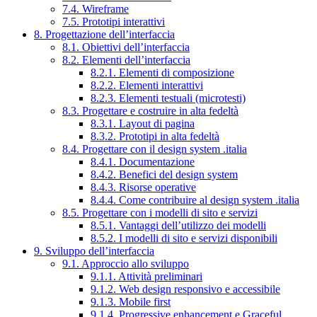
7.4. Wireframe
7.5. Prototipi interattivi
8. Progettazione dell’interfaccia
8.1. Obiettivi dell’interfaccia
8.2. Elementi dell’interfaccia
8.2.1. Elementi di composizione
8.2.2. Elementi interattivi
8.2.3. Elementi testuali (microtesti)
8.3. Progettare e costruire in alta fedeltà
8.3.1. Layout di pagina
8.3.2. Prototipi in alta fedeltà
8.4. Progettare con il design system .italia
8.4.1. Documentazione
8.4.2. Benefici del design system
8.4.3. Risorse operative
8.4.4. Come contribuire al design system .italia
8.5. Progettare con i modelli di sito e servizi
8.5.1. Vantaggi dell’utilizzo dei modelli
8.5.2. I modelli di sito e servizi disponibili
9. Sviluppo dell’interfaccia
9.1. Approccio allo sviluppo
9.1.1. Attività preliminari
9.1.2. Web design responsivo e accessibile
9.1.3. Mobile first
9.1.4. Progressive enhancement e Graceful