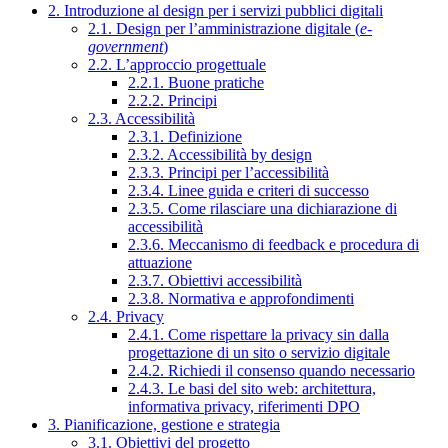
2. Introduzione al design per i servizi pubblici digitali
2.1. Design per l’amministrazione digitale (
e-
government
)
2.2. L’approccio progettuale
2.2.1. Buone pratiche
2.2.2. Principi
2.3. Accessibilità
2.3.1. Definizione
2.3.2. Accessibilità by design
2.3.3. Principi per l’accessibilità
2.3.4. Linee guida e criteri di successo
2.3.5. Come rilasciare una dichiarazione di
accessibilità
2.3.6. Meccanismo di feedback e procedura di
attuazione
2.3.7. Obiettivi accessibilità
2.3.8. Normativa e approfondimenti
2.4. Privacy
2.4.1. Come rispettare la privacy sin dalla
progettazione di un sito o servizio digitale
2.4.2. Richiedi il consenso quando necessario
2.4.3. Le basi del sito web: architettura,
informativa privacy, riferimenti DPO
3. Pianificazione, gestione e strategia
3.1. Obiettivi del progetto