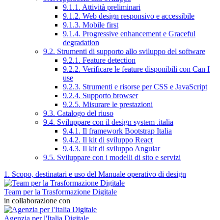
9.1.1. Attività preliminari
9.1.2. Web design responsivo e accessibile
9.1.3. Mobile first
9.1.4. Progressive enhancement e Graceful
degradation
9.2. Strumenti di supporto allo sviluppo del software
9.2.1. Feature detection
9.2.2. Verificare le feature disponibili con Can I
use
9.2.3. Strumenti e risorse per CSS e JavaScript
9.2.4. Supporto browser
9.2.5. Misurare le prestazioni
9.3. Catalogo del riuso
9.4. Sviluppare con il design system .italia
9.4.1. Il framework Bootstrap Italia
9.4.2. Il kit di sviluppo React
9.4.3. Il kit di sviluppo Angular
9.5. Sviluppare con i modelli di sito e servizi
1. Scopo, destinatari e uso del Manuale operativo di design
Team per la Trasformazione Digitale
in collaborazione con
Agenzia per l'Italia Digitale