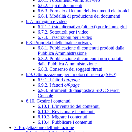
6.6.1. I documenti vanno sul web
6.6.2. Tipi di documenti
6.6.3. Formato di lettura dei documenti elettronici
6.6.4. Modalità di produzione dei documenti
6.7. Immagini e video
6.7.1. Testo alternativo (alt text) per le immagini
6.7.2. Sottotitoli per i video
6.7.3. Trascrizioni per i video
6.8. Proprietà intellettuale e privacy
6.8.1. Pubblicazione di contenuti prodotti dalla
Pubblica Amministrazione
6.8.2. Pubblicazione di contenuti non prodotti
dalla Pubblica Amministrazione
6.8.3. Consenso dei soggetti ritratti
6.9. Ottimizzazione per i motori di ricerca (SEO)
6.9.1. I fattori
on-page
6.9.2. I fattori
off-page
6.9.3. Strumenti di diagnostica SEO: Search
Console
6.10. Gestire i contenuti
6.10.1. L’inventario dei contenuti
6.10.2. Revisionare i contenuti
6.10.3. Migrare i contenuti
6.10.4. Pubblicare i contenuti
7. Progettazione dell’interazione