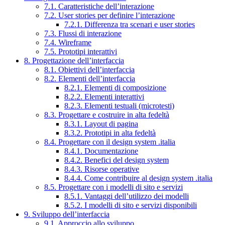
7.1. Caratteristiche dell’interazione
7.2. User stories per definire l’interazione
7.2.1. Differenza tra scenari e user stories
7.3. Flussi di interazione
7.4. Wireframe
7.5. Prototipi interattivi
8. Progettazione dell’interfaccia
8.1. Obiettivi dell’interfaccia
8.2. Elementi dell’interfaccia
8.2.1. Elementi di composizione
8.2.2. Elementi interattivi
8.2.3. Elementi testuali (microtesti)
8.3. Progettare e costruire in alta fedeltà
8.3.1. Layout di pagina
8.3.2. Prototipi in alta fedeltà
8.4. Progettare con il design system .italia
8.4.1. Documentazione
8.4.2. Benefici del design system
8.4.3. Risorse operative
8.4.4. Come contribuire al design system .italia
8.5. Progettare con i modelli di sito e servizi
8.5.1. Vantaggi dell’utilizzo dei modelli
8.5.2. I modelli di sito e servizi disponibili
9. Sviluppo dell’interfaccia
9.1. Approccio allo sviluppo