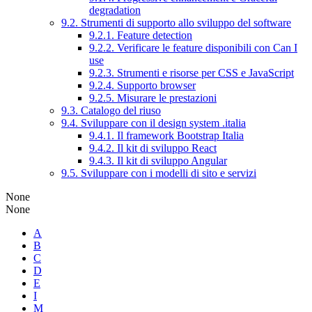
degradation
9.2. Strumenti di supporto allo sviluppo del software
9.2.1. Feature detection
9.2.2. Verificare le feature disponibili con Can I
use
9.2.3. Strumenti e risorse per CSS e JavaScript
9.2.4. Supporto browser
9.2.5. Misurare le prestazioni
9.3. Catalogo del riuso
9.4. Sviluppare con il design system .italia
9.4.1. Il framework Bootstrap Italia
9.4.2. Il kit di sviluppo React
9.4.3. Il kit di sviluppo Angular
9.5. Sviluppare con i modelli di sito e servizi
None
None
A
B
C
D
E
I
M