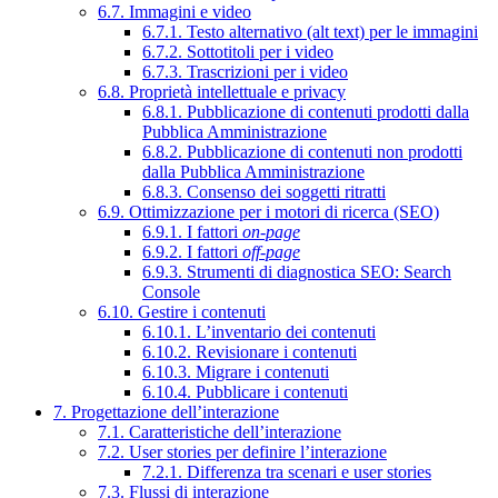
6.7. Immagini e video
6.7.1. Testo alternativo (alt text) per le immagini
6.7.2. Sottotitoli per i video
6.7.3. Trascrizioni per i video
6.8. Proprietà intellettuale e privacy
6.8.1. Pubblicazione di contenuti prodotti dalla
Pubblica Amministrazione
6.8.2. Pubblicazione di contenuti non prodotti
dalla Pubblica Amministrazione
6.8.3. Consenso dei soggetti ritratti
6.9. Ottimizzazione per i motori di ricerca (SEO)
6.9.1. I fattori
on-page
6.9.2. I fattori
off-page
6.9.3. Strumenti di diagnostica SEO: Search
Console
6.10. Gestire i contenuti
6.10.1. L’inventario dei contenuti
6.10.2. Revisionare i contenuti
6.10.3. Migrare i contenuti
6.10.4. Pubblicare i contenuti
7. Progettazione dell’interazione
7.1. Caratteristiche dell’interazione
7.2. User stories per definire l’interazione
7.2.1. Differenza tra scenari e user stories
7.3. Flussi di interazione