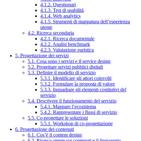
4.1.2. Questionari
4.1.3. Test di usabilità
4.1.4. Web analytics
4.1.5. Strumenti di mappatura dell’esperienza
utente
4.2. Ricerca secondaria
4.2.1. Ricerca documentale
4.2.2. Analisi benchmark
4.2.3. Valutazione euristica
5. Progettazione dei servizi
5.1. Cosa sono i servizi e il service design
5.2. Progettare servizi pubblici digitali
5.3. Definire il modello di servizio
5.3.1. Identificare gli attori coinvolti
5.3.2. Formulare la proposta di valore
5.3.3. Inquadrare gli elementi costitutivi del
servizio
5.4. Descrivere il funzionamento del servizio
5.4.1. Mappare l’ecosistema
5.4.2. Rappresentare i flussi di servizio
5.5. Co-progettare le soluzioni
5.5.1. Workshop di co-progettazione
6. Progettazione dei contenuti
6.1. Cos’è il content design
6.2. Ricerca utente sui contenuti e il linguaggio