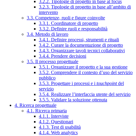
3.2.2. Tipologie di progetto in base al focus
3.2.3. Tipologie di progetto in base all’ambito di
intervento
3.3. Competenze, ruoli e figure coinvolte
3.3.1. Coordinatore di progetto
3.3.2. Definire ruoli e responsabilità
3.4. Metodo di lavoro
3.4.1. Definire processi, strumenti e rituali
3.4.2. Curare la documentazione di progetto
3.4.3. Organizzare tavoli tecnici collaborativi
3.4.4. Prendere decisioni
3.5. Il processo progettuale
3.5.1. Organizzare il progetto e la sua gestione
3.5.2. Comprendere il contesto d’uso del servizio
pubblico
3.5.3. Progettare i processi e i
touchpoint
del
servizio
3.5.4. Realizzare l’interfaccia utente del servizio
3.5.5. Validare la soluzione ottenuta
4. Ricerca progettuale
4.1. Ricerca primaria
4.1.1. Interviste
4.1.2. Questionari
4.1.3. Test di usabilità
4.1.4. Web analytics