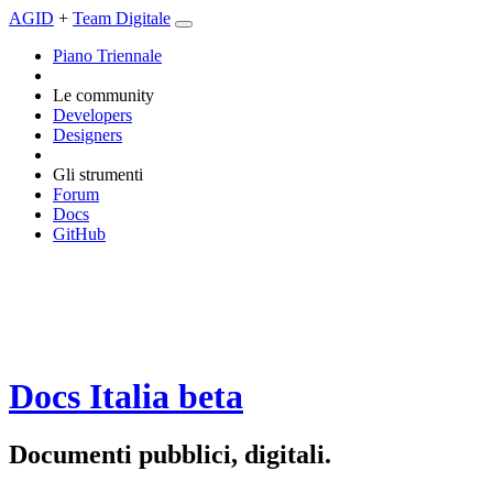
AGID
+
Team Digitale
Piano Triennale
Le community
Developers
Designers
Gli strumenti
Forum
Docs
GitHub
Docs Italia
beta
Documenti pubblici, digitali.