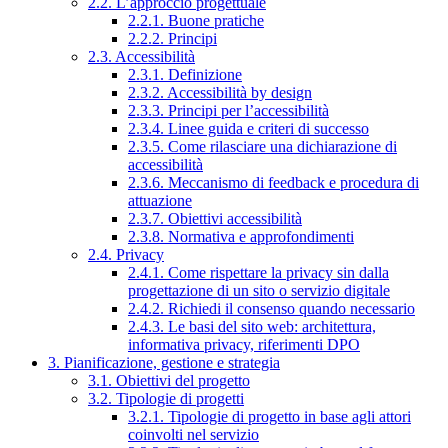
2.2. L’approccio progettuale
2.2.1. Buone pratiche
2.2.2. Principi
2.3. Accessibilità
2.3.1. Definizione
2.3.2. Accessibilità by design
2.3.3. Principi per l’accessibilità
2.3.4. Linee guida e criteri di successo
2.3.5. Come rilasciare una dichiarazione di
accessibilità
2.3.6. Meccanismo di feedback e procedura di
attuazione
2.3.7. Obiettivi accessibilità
2.3.8. Normativa e approfondimenti
2.4. Privacy
2.4.1. Come rispettare la privacy sin dalla
progettazione di un sito o servizio digitale
2.4.2. Richiedi il consenso quando necessario
2.4.3. Le basi del sito web: architettura,
informativa privacy, riferimenti DPO
3. Pianificazione, gestione e strategia
3.1. Obiettivi del progetto
3.2. Tipologie di progetti
3.2.1. Tipologie di progetto in base agli attori
coinvolti nel servizio