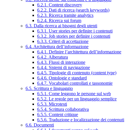
6.2.1. Content discovery
6.2.2. Dati di ricerca (search keywords)
6.2.3. Ricerca tramite analytics
6.2.4. Ricerca sui forum
6.3. Dalla ricerca ai bisogni degli utenti
6.3.1. User stories per definire i contenuti
6.3.2. Job stories per definire i contenuti
6.3.3. Criteri di accettazione
6.4. Architettura dell’informazione
6.4.1. Definire l’architettura dell’informazione
6.4.2. Alberatura
6.4.3. Flussi di interazione
6.4.4. Sistemi di navigazione
6.4.5. Tipologie di contenuto (content type)
6.4.6. Ontologie e standard
6.4.7. Vocabolari controllati e tassonomie
6.5. Scrittura e linguaggio
6.5.1. Come leggono le persone sul web
6.5.2. Le regole per un linguaggio semplice
6.5.3. Microtesti
6.5.4. Scrittura collaborativa
6.5.5. Content critique
6.5.6. Traduzione e localizzazione dei contenuti
6.6. Documenti