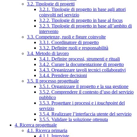
3.2. Tipologie di progetti
3.2.1. Tipologie di progetto in base agli attori
coinvolti nel servizio
3.2.2. Tipologie di progetto in base al focus
3.2.3. Tipologie di progetto in base all’ambito di
intervento
3.3. Competenze, ruoli e figure coinvolte
3.3.1. Coordinatore di progetto
3.3.2. Definire ruoli e responsabilità
3.4. Metodo di lavoro
3.4.1. Definire processi, strumenti e rituali
3.4.2. Curare la documentazione di progetto
3.4.3. Organizzare tavoli tecnici collaborativi
3.4.4. Prendere decisioni
3.5. Il processo progettuale
3.5.1. Organizzare il progetto e la sua gestione
3.5.2. Comprendere il contesto d’uso del servizio
pubblico
3.5.3. Progettare i processi e i
touchpoint
del
servizio
3.5.4. Realizzare l’interfaccia utente del servizio
3.5.5. Validare la soluzione ottenuta
4. Ricerca progettuale
4.1. Ricerca primaria
4.1.1. Interviste