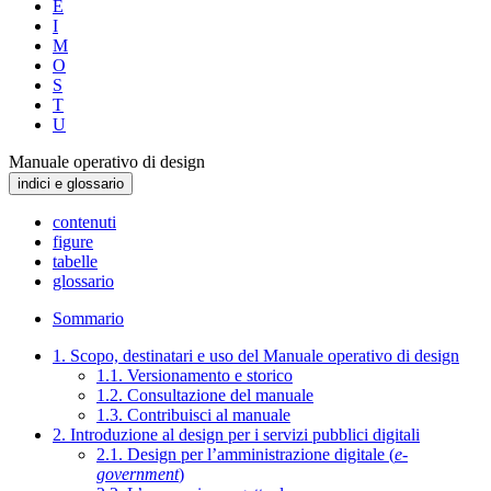
E
I
M
O
S
T
U
Manuale operativo di design
indici e glossario
contenuti
figure
tabelle
glossario
Sommario
1. Scopo, destinatari e uso del Manuale operativo di design
1.1. Versionamento e storico
1.2. Consultazione del manuale
1.3. Contribuisci al manuale
2. Introduzione al design per i servizi pubblici digitali
2.1. Design per l’amministrazione digitale (
e-
government
)