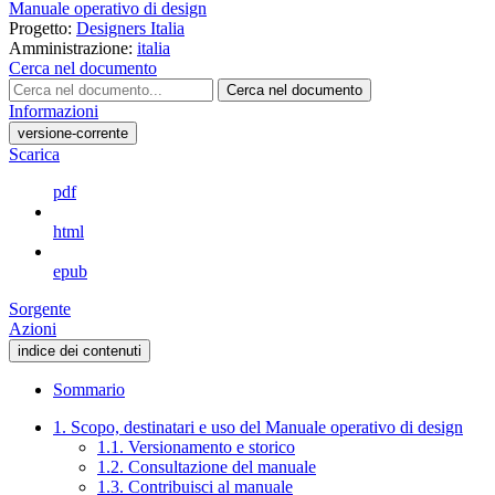
Manuale operativo di design
Progetto:
Designers Italia
Amministrazione:
italia
Cerca nel documento
Cerca nel documento
Informazioni
versione-corrente
Scarica
pdf
html
epub
Sorgente
Azioni
indice dei contenuti
Sommario
1. Scopo, destinatari e uso del Manuale operativo di design
1.1. Versionamento e storico
1.2. Consultazione del manuale
1.3. Contribuisci al manuale