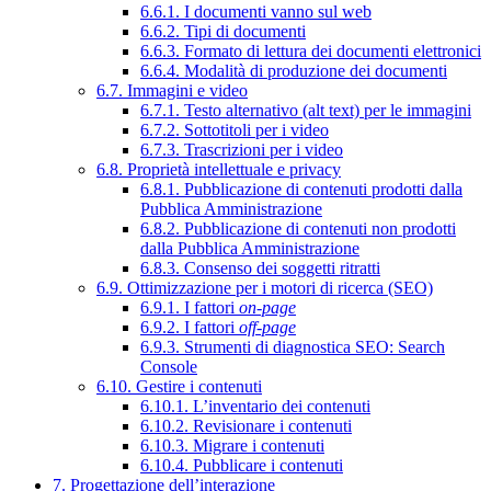
6.6.1. I documenti vanno sul web
6.6.2. Tipi di documenti
6.6.3. Formato di lettura dei documenti elettronici
6.6.4. Modalità di produzione dei documenti
6.7. Immagini e video
6.7.1. Testo alternativo (alt text) per le immagini
6.7.2. Sottotitoli per i video
6.7.3. Trascrizioni per i video
6.8. Proprietà intellettuale e privacy
6.8.1. Pubblicazione di contenuti prodotti dalla
Pubblica Amministrazione
6.8.2. Pubblicazione di contenuti non prodotti
dalla Pubblica Amministrazione
6.8.3. Consenso dei soggetti ritratti
6.9. Ottimizzazione per i motori di ricerca (SEO)
6.9.1. I fattori
on-page
6.9.2. I fattori
off-page
6.9.3. Strumenti di diagnostica SEO: Search
Console
6.10. Gestire i contenuti
6.10.1. L’inventario dei contenuti
6.10.2. Revisionare i contenuti
6.10.3. Migrare i contenuti
6.10.4. Pubblicare i contenuti
7. Progettazione dell’interazione