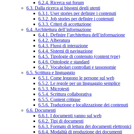
6.2.4. Ricerca sui forum
6.3. Dalla ricerca ai bisogni degli utenti
6.3.1. User stories per definire i contenuti
6.3.2. Job stories per definire i contenuti
6.3.3. Criteri di accettazione
6.4. Architettura dell’informazione
6.4.1. Definire l’architettura dell’informazione
6.4.2. Alberatura
6.4.3. Flussi di interazione
6.4.4. Sistemi di navigazione
6.4.5. Tipologie di contenuto (content type)
6.4.6. Ontologie e standard
6.4.7. Vocabolari controllati e tassonomie
6.5. Scrittura e linguaggio
6.5.1. Come leggono le persone sul web
6.5.2. Le regole per un linguaggio semplice
6.5.3. Microtesti
6.5.4. Scrittura collaborativa
6.5.5. Content critique
6.5.6. Traduzione e localizzazione dei contenuti
6.6. Documenti
6.6.1. I documenti vanno sul web
6.6.2. Tipi di documenti
6.6.3. Formato di lettura dei documenti elettronici
6.6.4. Modalità di produzione dei documenti