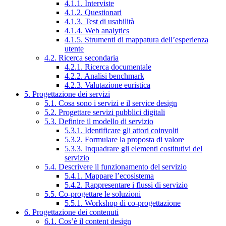
4.1.1. Interviste
4.1.2. Questionari
4.1.3. Test di usabilità
4.1.4. Web analytics
4.1.5. Strumenti di mappatura dell’esperienza
utente
4.2. Ricerca secondaria
4.2.1. Ricerca documentale
4.2.2. Analisi benchmark
4.2.3. Valutazione euristica
5. Progettazione dei servizi
5.1. Cosa sono i servizi e il service design
5.2. Progettare servizi pubblici digitali
5.3. Definire il modello di servizio
5.3.1. Identificare gli attori coinvolti
5.3.2. Formulare la proposta di valore
5.3.3. Inquadrare gli elementi costitutivi del
servizio
5.4. Descrivere il funzionamento del servizio
5.4.1. Mappare l’ecosistema
5.4.2. Rappresentare i flussi di servizio
5.5. Co-progettare le soluzioni
5.5.1. Workshop di co-progettazione
6. Progettazione dei contenuti
6.1. Cos’è il content design