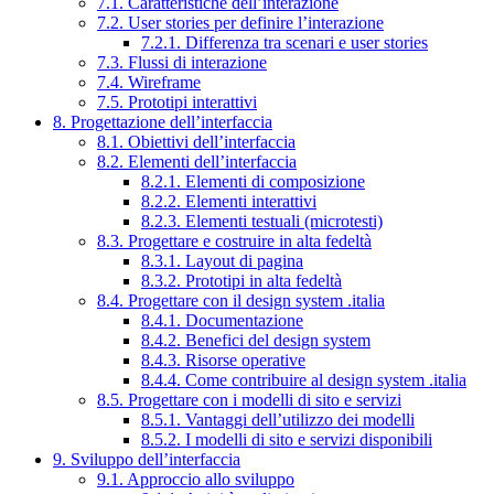
7.1. Caratteristiche dell’interazione
7.2. User stories per definire l’interazione
7.2.1. Differenza tra scenari e user stories
7.3. Flussi di interazione
7.4. Wireframe
7.5. Prototipi interattivi
8. Progettazione dell’interfaccia
8.1. Obiettivi dell’interfaccia
8.2. Elementi dell’interfaccia
8.2.1. Elementi di composizione
8.2.2. Elementi interattivi
8.2.3. Elementi testuali (microtesti)
8.3. Progettare e costruire in alta fedeltà
8.3.1. Layout di pagina
8.3.2. Prototipi in alta fedeltà
8.4. Progettare con il design system .italia
8.4.1. Documentazione
8.4.2. Benefici del design system
8.4.3. Risorse operative
8.4.4. Come contribuire al design system .italia
8.5. Progettare con i modelli di sito e servizi
8.5.1. Vantaggi dell’utilizzo dei modelli
8.5.2. I modelli di sito e servizi disponibili
9. Sviluppo dell’interfaccia
9.1. Approccio allo sviluppo