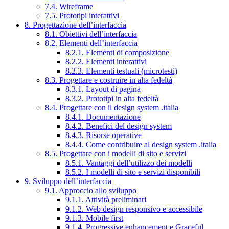
7.4. Wireframe
7.5. Prototipi interattivi
8. Progettazione dell’interfaccia
8.1. Obiettivi dell’interfaccia
8.2. Elementi dell’interfaccia
8.2.1. Elementi di composizione
8.2.2. Elementi interattivi
8.2.3. Elementi testuali (microtesti)
8.3. Progettare e costruire in alta fedeltà
8.3.1. Layout di pagina
8.3.2. Prototipi in alta fedeltà
8.4. Progettare con il design system .italia
8.4.1. Documentazione
8.4.2. Benefici del design system
8.4.3. Risorse operative
8.4.4. Come contribuire al design system .italia
8.5. Progettare con i modelli di sito e servizi
8.5.1. Vantaggi dell’utilizzo dei modelli
8.5.2. I modelli di sito e servizi disponibili
9. Sviluppo dell’interfaccia
9.1. Approccio allo sviluppo
9.1.1. Attività preliminari
9.1.2. Web design responsivo e accessibile
9.1.3. Mobile first
9.1.4. Progressive enhancement e Graceful