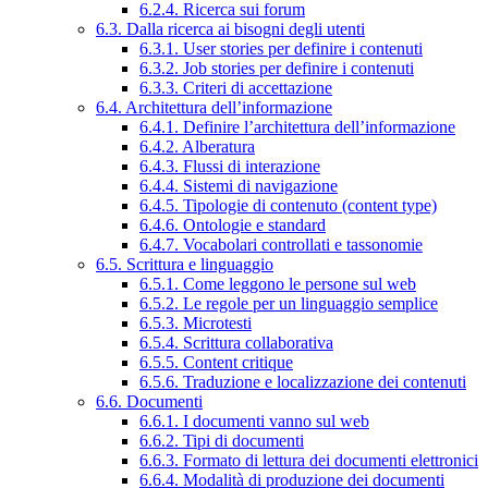
6.2.4. Ricerca sui forum
6.3. Dalla ricerca ai bisogni degli utenti
6.3.1. User stories per definire i contenuti
6.3.2. Job stories per definire i contenuti
6.3.3. Criteri di accettazione
6.4. Architettura dell’informazione
6.4.1. Definire l’architettura dell’informazione
6.4.2. Alberatura
6.4.3. Flussi di interazione
6.4.4. Sistemi di navigazione
6.4.5. Tipologie di contenuto (content type)
6.4.6. Ontologie e standard
6.4.7. Vocabolari controllati e tassonomie
6.5. Scrittura e linguaggio
6.5.1. Come leggono le persone sul web
6.5.2. Le regole per un linguaggio semplice
6.5.3. Microtesti
6.5.4. Scrittura collaborativa
6.5.5. Content critique
6.5.6. Traduzione e localizzazione dei contenuti
6.6. Documenti
6.6.1. I documenti vanno sul web
6.6.2. Tipi di documenti
6.6.3. Formato di lettura dei documenti elettronici
6.6.4. Modalità di produzione dei documenti