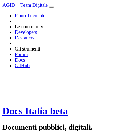
AGID
+
Team Digitale
Piano Triennale
Le community
Developers
Designers
Gli strumenti
Forum
Docs
GitHub
Docs Italia
beta
Documenti pubblici, digitali.