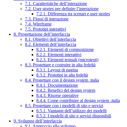
7.1. Caratteristiche dell’interazione
7.2. User stories per definire l’interazione
7.2.1. Differenza tra scenari e user stories
7.3. Flussi di interazione
7.4. Wireframe
7.5. Prototipi interattivi
8. Progettazione dell’interfaccia
8.1. Obiettivi dell’interfaccia
8.2. Elementi dell’interfaccia
8.2.1. Elementi di composizione
8.2.2. Elementi interattivi
8.2.3. Elementi testuali (microtesti)
8.3. Progettare e costruire in alta fedeltà
8.3.1. Layout di pagina
8.3.2. Prototipi in alta fedeltà
8.4. Progettare con il design system .italia
8.4.1. Documentazione
8.4.2. Benefici del design system
8.4.3. Risorse operative
8.4.4. Come contribuire al design system .italia
8.5. Progettare con i modelli di sito e servizi
8.5.1. Vantaggi dell’utilizzo dei modelli
8.5.2. I modelli di sito e servizi disponibili
9. Sviluppo dell’interfaccia
9.1. Approccio allo sviluppo