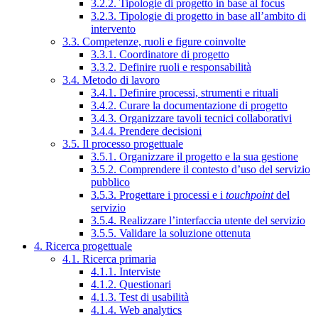
3.2.2. Tipologie di progetto in base al focus
3.2.3. Tipologie di progetto in base all’ambito di
intervento
3.3. Competenze, ruoli e figure coinvolte
3.3.1. Coordinatore di progetto
3.3.2. Definire ruoli e responsabilità
3.4. Metodo di lavoro
3.4.1. Definire processi, strumenti e rituali
3.4.2. Curare la documentazione di progetto
3.4.3. Organizzare tavoli tecnici collaborativi
3.4.4. Prendere decisioni
3.5. Il processo progettuale
3.5.1. Organizzare il progetto e la sua gestione
3.5.2. Comprendere il contesto d’uso del servizio
pubblico
3.5.3. Progettare i processi e i
touchpoint
del
servizio
3.5.4. Realizzare l’interfaccia utente del servizio
3.5.5. Validare la soluzione ottenuta
4. Ricerca progettuale
4.1. Ricerca primaria
4.1.1. Interviste
4.1.2. Questionari
4.1.3. Test di usabilità
4.1.4. Web analytics