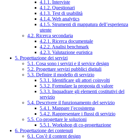
4.1.1. Interviste
4.1.2. Questionari
4.1.3. Test di usabilità
4.1.4. Web analytics
4.1.5. Strumenti di mappatura dell’esperienza
utente
4.2. Ricerca secondaria
4.2.1. Ricerca documentale
4.2.2. Analisi benchmark
4.2.3. Valutazione euristica
5. Progettazione dei servizi
5.1. Cosa sono i servizi e il service design
5.2. Progettare servizi pubblici digitali
5.3. Definire il modello di servizio
5.3.1. Identificare gli attori coinvolti
5.3.2. Formulare la proposta di valore
5.3.3. Inquadrare gli elementi costitutivi del
servizio
5.4. Descrivere il funzionamento del servizio
5.4.1. Mappare l’ecosistema
5.4.2. Rappresentare i flussi di servizio
5.5. Co-progettare le soluzioni
5.5.1. Workshop di co-progettazione
6. Progettazione dei contenuti
6.1. Cos’è il content design