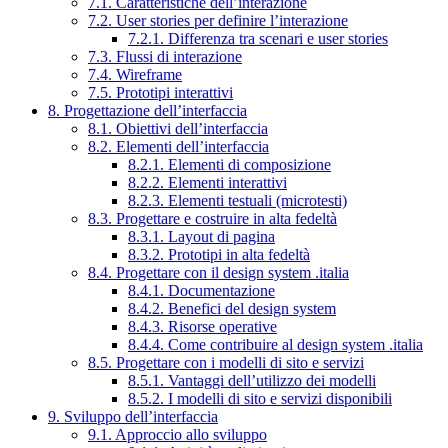
7.1. Caratteristiche dell’interazione
7.2. User stories per definire l’interazione
7.2.1. Differenza tra scenari e user stories
7.3. Flussi di interazione
7.4. Wireframe
7.5. Prototipi interattivi
8. Progettazione dell’interfaccia
8.1. Obiettivi dell’interfaccia
8.2. Elementi dell’interfaccia
8.2.1. Elementi di composizione
8.2.2. Elementi interattivi
8.2.3. Elementi testuali (microtesti)
8.3. Progettare e costruire in alta fedeltà
8.3.1. Layout di pagina
8.3.2. Prototipi in alta fedeltà
8.4. Progettare con il design system .italia
8.4.1. Documentazione
8.4.2. Benefici del design system
8.4.3. Risorse operative
8.4.4. Come contribuire al design system .italia
8.5. Progettare con i modelli di sito e servizi
8.5.1. Vantaggi dell’utilizzo dei modelli
8.5.2. I modelli di sito e servizi disponibili
9. Sviluppo dell’interfaccia
9.1. Approccio allo sviluppo