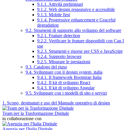
9.1.1. Attività preliminari
9.1.2. Web design responsivo e accessibile
9.1.3. Mobile first
9.1.4. Progressive enhancement e Graceful
degradation
9.2. Strumenti di supporto allo sviluppo del software
9.2.1. Feature detection
9.2.2. Verificare le feature disponibili con Can I
use
9.2.3. Strumenti e risorse per CSS e JavaScript
9.2.4. Supporto browser
9.2.5. Misurare le prestazioni
9.3. Catalogo del riuso
9.4. Sviluppare con il design system .italia
9.4.1. Il framework Bootstrap Italia
9.4.2. Il kit di sviluppo React
9.4.3. Il kit di sviluppo Angular
9.5. Sviluppare con i modelli di sito e servizi
1. Scopo, destinatari e uso del Manuale operativo di design
Team per la Trasformazione Digitale
in collaborazione con
Agenzia per l'Italia Digitale