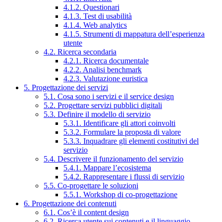
4.1.2. Questionari
4.1.3. Test di usabilità
4.1.4. Web analytics
4.1.5. Strumenti di mappatura dell’esperienza
utente
4.2. Ricerca secondaria
4.2.1. Ricerca documentale
4.2.2. Analisi benchmark
4.2.3. Valutazione euristica
5. Progettazione dei servizi
5.1. Cosa sono i servizi e il service design
5.2. Progettare servizi pubblici digitali
5.3. Definire il modello di servizio
5.3.1. Identificare gli attori coinvolti
5.3.2. Formulare la proposta di valore
5.3.3. Inquadrare gli elementi costitutivi del
servizio
5.4. Descrivere il funzionamento del servizio
5.4.1. Mappare l’ecosistema
5.4.2. Rappresentare i flussi di servizio
5.5. Co-progettare le soluzioni
5.5.1. Workshop di co-progettazione
6. Progettazione dei contenuti
6.1. Cos’è il content design
6.2. Ricerca utente sui contenuti e il linguaggio