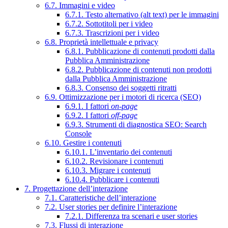
6.7. Immagini e video
6.7.1. Testo alternativo (alt text) per le immagini
6.7.2. Sottotitoli per i video
6.7.3. Trascrizioni per i video
6.8. Proprietà intellettuale e privacy
6.8.1. Pubblicazione di contenuti prodotti dalla
Pubblica Amministrazione
6.8.2. Pubblicazione di contenuti non prodotti
dalla Pubblica Amministrazione
6.8.3. Consenso dei soggetti ritratti
6.9. Ottimizzazione per i motori di ricerca (SEO)
6.9.1. I fattori
on-page
6.9.2. I fattori
off-page
6.9.3. Strumenti di diagnostica SEO: Search
Console
6.10. Gestire i contenuti
6.10.1. L’inventario dei contenuti
6.10.2. Revisionare i contenuti
6.10.3. Migrare i contenuti
6.10.4. Pubblicare i contenuti
7. Progettazione dell’interazione
7.1. Caratteristiche dell’interazione
7.2. User stories per definire l’interazione
7.2.1. Differenza tra scenari e user stories
7.3. Flussi di interazione