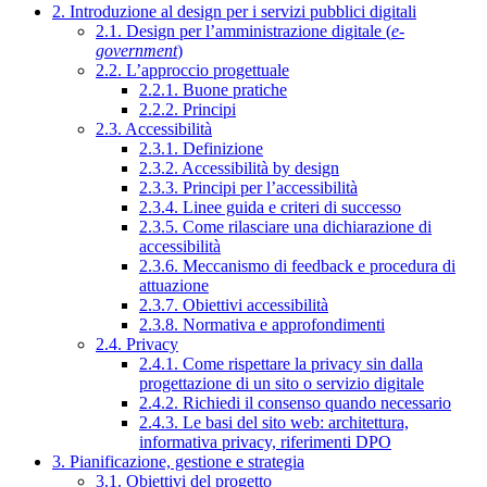
2. Introduzione al design per i servizi pubblici digitali
2.1. Design per l’amministrazione digitale (
e-
government
)
2.2. L’approccio progettuale
2.2.1. Buone pratiche
2.2.2. Principi
2.3. Accessibilità
2.3.1. Definizione
2.3.2. Accessibilità by design
2.3.3. Principi per l’accessibilità
2.3.4. Linee guida e criteri di successo
2.3.5. Come rilasciare una dichiarazione di
accessibilità
2.3.6. Meccanismo di feedback e procedura di
attuazione
2.3.7. Obiettivi accessibilità
2.3.8. Normativa e approfondimenti
2.4. Privacy
2.4.1. Come rispettare la privacy sin dalla
progettazione di un sito o servizio digitale
2.4.2. Richiedi il consenso quando necessario
2.4.3. Le basi del sito web: architettura,
informativa privacy, riferimenti DPO
3. Pianificazione, gestione e strategia
3.1. Obiettivi del progetto