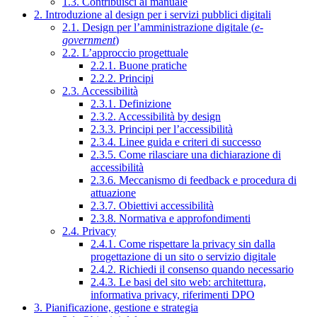
1.3. Contribuisci al manuale
2. Introduzione al design per i servizi pubblici digitali
2.1. Design per l’amministrazione digitale (
e-
government
)
2.2. L’approccio progettuale
2.2.1. Buone pratiche
2.2.2. Principi
2.3. Accessibilità
2.3.1. Definizione
2.3.2. Accessibilità by design
2.3.3. Principi per l’accessibilità
2.3.4. Linee guida e criteri di successo
2.3.5. Come rilasciare una dichiarazione di
accessibilità
2.3.6. Meccanismo di feedback e procedura di
attuazione
2.3.7. Obiettivi accessibilità
2.3.8. Normativa e approfondimenti
2.4. Privacy
2.4.1. Come rispettare la privacy sin dalla
progettazione di un sito o servizio digitale
2.4.2. Richiedi il consenso quando necessario
2.4.3. Le basi del sito web: architettura,
informativa privacy, riferimenti DPO
3. Pianificazione, gestione e strategia