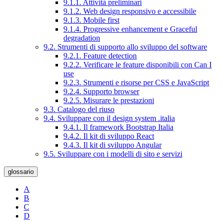
9.1.1. Attività preliminari
9.1.2. Web design responsivo e accessibile
9.1.3. Mobile first
9.1.4. Progressive enhancement e Graceful
degradation
9.2. Strumenti di supporto allo sviluppo del software
9.2.1. Feature detection
9.2.2. Verificare le feature disponibili con Can I
use
9.2.3. Strumenti e risorse per CSS e JavaScript
9.2.4. Supporto browser
9.2.5. Misurare le prestazioni
9.3. Catalogo del riuso
9.4. Sviluppare con il design system .italia
9.4.1. Il framework Bootstrap Italia
9.4.2. Il kit di sviluppo React
9.4.3. Il kit di sviluppo Angular
9.5. Sviluppare con i modelli di sito e servizi
glossario
A
B
C
D