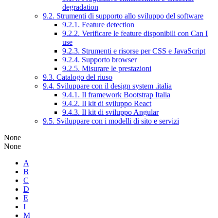
degradation
9.2. Strumenti di supporto allo sviluppo del software
9.2.1. Feature detection
9.2.2. Verificare le feature disponibili con Can I
use
9.2.3. Strumenti e risorse per CSS e JavaScript
9.2.4. Supporto browser
9.2.5. Misurare le prestazioni
9.3. Catalogo del riuso
9.4. Sviluppare con il design system .italia
9.4.1. Il framework Bootstrap Italia
9.4.2. Il kit di sviluppo React
9.4.3. Il kit di sviluppo Angular
9.5. Sviluppare con i modelli di sito e servizi
None
None
A
B
C
D
E
I
M