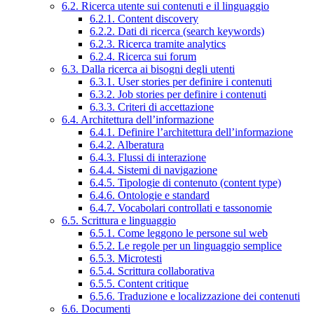
6.2. Ricerca utente sui contenuti e il linguaggio
6.2.1. Content discovery
6.2.2. Dati di ricerca (search keywords)
6.2.3. Ricerca tramite analytics
6.2.4. Ricerca sui forum
6.3. Dalla ricerca ai bisogni degli utenti
6.3.1. User stories per definire i contenuti
6.3.2. Job stories per definire i contenuti
6.3.3. Criteri di accettazione
6.4. Architettura dell’informazione
6.4.1. Definire l’architettura dell’informazione
6.4.2. Alberatura
6.4.3. Flussi di interazione
6.4.4. Sistemi di navigazione
6.4.5. Tipologie di contenuto (content type)
6.4.6. Ontologie e standard
6.4.7. Vocabolari controllati e tassonomie
6.5. Scrittura e linguaggio
6.5.1. Come leggono le persone sul web
6.5.2. Le regole per un linguaggio semplice
6.5.3. Microtesti
6.5.4. Scrittura collaborativa
6.5.5. Content critique
6.5.6. Traduzione e localizzazione dei contenuti
6.6. Documenti