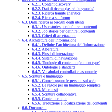
6.2.1. Content discovery
6.2.2. Dati di ricerca (search keywords)
6.2.3. Ricerca tramite analytics
6.2.4. Ricerca sui forum
6.3. Dalla ricerca ai bisogni degli utenti
6.3.1. User stories per definire i contenuti
6.3.2. Job stories per definire i contenuti
6.3.3. Criteri di accettazione
6.4. Architettura dell’informazione
6.4.1. Definire l’architettura dell’informazione
6.4.2. Alberatura
6.4.3. Flussi di interazione
6.4.4. Sistemi di navigazione
6.4.5. Tipologie di contenuto (content type)
6.4.6. Ontologie e standard
6.4.7. Vocabolari controllati e tassonomie
6.5. Scrittura e linguaggio
6.5.1. Come leggono le persone sul web
6.5.2. Le regole per un linguaggio semplice
6.5.3. Microtesti
6.5.4. Scrittura collaborativa
6.5.5. Content critique
6.5.6. Traduzione e localizzazione dei contenuti
6.6. Documenti