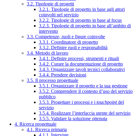
3.2. Tipologie di progetti
3.2.1. Tipologie di progetto in base agli attori
coinvolti nel servizio
3.2.2. Tipologie di progetto in base al focus
3.2.3. Tipologie di progetto in base all’ambito di
intervento
3.3. Competenze, ruoli e figure coinvolte
3.3.1. Coordinatore di progetto
3.3.2. Definire ruoli e responsabilità
3.4. Metodo di lavoro
3.4.1. Definire processi, strumenti e rituali
3.4.2. Curare la documentazione di progetto
3.4.3. Organizzare tavoli tecnici collaborativi
3.4.4. Prendere decisioni
3.5. Il processo progettuale
3.5.1. Organizzare il progetto e la sua gestione
3.5.2. Comprendere il contesto d’uso del servizio
pubblico
3.5.3. Progettare i processi e i
touchpoint
del
servizio
3.5.4. Realizzare l’interfaccia utente del servizio
3.5.5. Validare la soluzione ottenuta
4. Ricerca progettuale
4.1. Ricerca primaria
4.1.1. Interviste