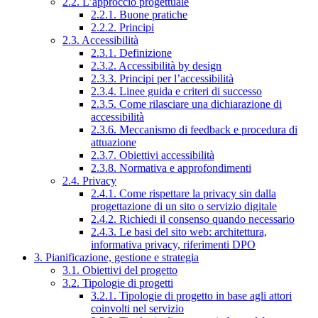
2.2. L’approccio progettuale
2.2.1. Buone pratiche
2.2.2. Principi
2.3. Accessibilità
2.3.1. Definizione
2.3.2. Accessibilità by design
2.3.3. Principi per l’accessibilità
2.3.4. Linee guida e criteri di successo
2.3.5. Come rilasciare una dichiarazione di
accessibilità
2.3.6. Meccanismo di feedback e procedura di
attuazione
2.3.7. Obiettivi accessibilità
2.3.8. Normativa e approfondimenti
2.4. Privacy
2.4.1. Come rispettare la privacy sin dalla
progettazione di un sito o servizio digitale
2.4.2. Richiedi il consenso quando necessario
2.4.3. Le basi del sito web: architettura,
informativa privacy, riferimenti DPO
3. Pianificazione, gestione e strategia
3.1. Obiettivi del progetto
3.2. Tipologie di progetti
3.2.1. Tipologie di progetto in base agli attori
coinvolti nel servizio