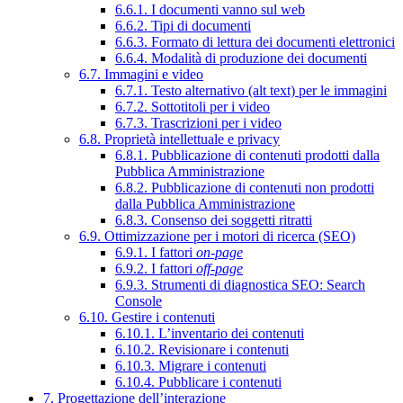
6.6.1. I documenti vanno sul web
6.6.2. Tipi di documenti
6.6.3. Formato di lettura dei documenti elettronici
6.6.4. Modalità di produzione dei documenti
6.7. Immagini e video
6.7.1. Testo alternativo (alt text) per le immagini
6.7.2. Sottotitoli per i video
6.7.3. Trascrizioni per i video
6.8. Proprietà intellettuale e privacy
6.8.1. Pubblicazione di contenuti prodotti dalla
Pubblica Amministrazione
6.8.2. Pubblicazione di contenuti non prodotti
dalla Pubblica Amministrazione
6.8.3. Consenso dei soggetti ritratti
6.9. Ottimizzazione per i motori di ricerca (SEO)
6.9.1. I fattori
on-page
6.9.2. I fattori
off-page
6.9.3. Strumenti di diagnostica SEO: Search
Console
6.10. Gestire i contenuti
6.10.1. L’inventario dei contenuti
6.10.2. Revisionare i contenuti
6.10.3. Migrare i contenuti
6.10.4. Pubblicare i contenuti
7. Progettazione dell’interazione