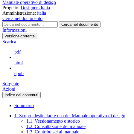
Manuale operativo di design
Progetto:
Designers Italia
Amministrazione:
italia
Cerca nel documento
Cerca nel documento
Informazioni
versione-corrente
Scarica
pdf
html
epub
Sorgente
Azioni
indice dei contenuti
Sommario
1. Scopo, destinatari e uso del Manuale operativo di design
1.1. Versionamento e storico
1.2. Consultazione del manuale
1.3. Contribuisci al manuale