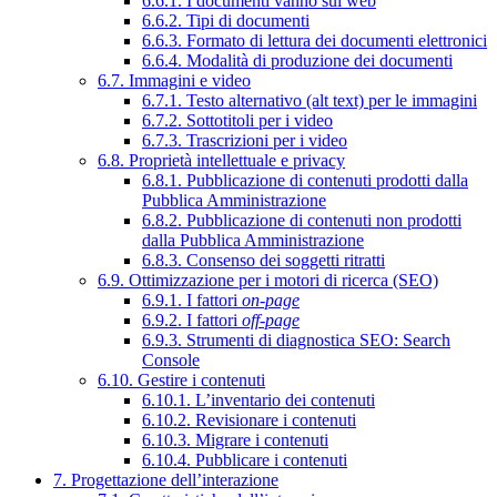
6.6.1. I documenti vanno sul web
6.6.2. Tipi di documenti
6.6.3. Formato di lettura dei documenti elettronici
6.6.4. Modalità di produzione dei documenti
6.7. Immagini e video
6.7.1. Testo alternativo (alt text) per le immagini
6.7.2. Sottotitoli per i video
6.7.3. Trascrizioni per i video
6.8. Proprietà intellettuale e privacy
6.8.1. Pubblicazione di contenuti prodotti dalla
Pubblica Amministrazione
6.8.2. Pubblicazione di contenuti non prodotti
dalla Pubblica Amministrazione
6.8.3. Consenso dei soggetti ritratti
6.9. Ottimizzazione per i motori di ricerca (SEO)
6.9.1. I fattori
on-page
6.9.2. I fattori
off-page
6.9.3. Strumenti di diagnostica SEO: Search
Console
6.10. Gestire i contenuti
6.10.1. L’inventario dei contenuti
6.10.2. Revisionare i contenuti
6.10.3. Migrare i contenuti
6.10.4. Pubblicare i contenuti
7. Progettazione dell’interazione