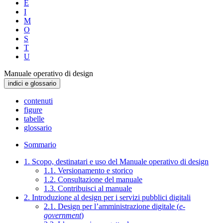
E
I
M
O
S
T
U
Manuale operativo di design
indici e glossario
contenuti
figure
tabelle
glossario
Sommario
1. Scopo, destinatari e uso del Manuale operativo di design
1.1. Versionamento e storico
1.2. Consultazione del manuale
1.3. Contribuisci al manuale
2. Introduzione al design per i servizi pubblici digitali
2.1. Design per l’amministrazione digitale (
e-
government
)