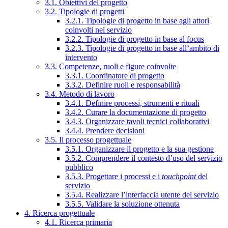
3.1. Obiettivi del progetto
3.2. Tipologie di progetti
3.2.1. Tipologie di progetto in base agli attori
coinvolti nel servizio
3.2.2. Tipologie di progetto in base al focus
3.2.3. Tipologie di progetto in base all’ambito di
intervento
3.3. Competenze, ruoli e figure coinvolte
3.3.1. Coordinatore di progetto
3.3.2. Definire ruoli e responsabilità
3.4. Metodo di lavoro
3.4.1. Definire processi, strumenti e rituali
3.4.2. Curare la documentazione di progetto
3.4.3. Organizzare tavoli tecnici collaborativi
3.4.4. Prendere decisioni
3.5. Il processo progettuale
3.5.1. Organizzare il progetto e la sua gestione
3.5.2. Comprendere il contesto d’uso del servizio
pubblico
3.5.3. Progettare i processi e i
touchpoint
del
servizio
3.5.4. Realizzare l’interfaccia utente del servizio
3.5.5. Validare la soluzione ottenuta
4. Ricerca progettuale
4.1. Ricerca primaria