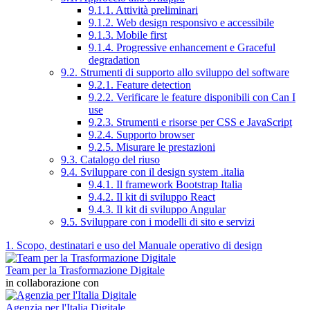
9.1.1. Attività preliminari
9.1.2. Web design responsivo e accessibile
9.1.3. Mobile first
9.1.4. Progressive enhancement e Graceful
degradation
9.2. Strumenti di supporto allo sviluppo del software
9.2.1. Feature detection
9.2.2. Verificare le feature disponibili con Can I
use
9.2.3. Strumenti e risorse per CSS e JavaScript
9.2.4. Supporto browser
9.2.5. Misurare le prestazioni
9.3. Catalogo del riuso
9.4. Sviluppare con il design system .italia
9.4.1. Il framework Bootstrap Italia
9.4.2. Il kit di sviluppo React
9.4.3. Il kit di sviluppo Angular
9.5. Sviluppare con i modelli di sito e servizi
1. Scopo, destinatari e uso del Manuale operativo di design
Team per la Trasformazione Digitale
in collaborazione con
Agenzia per l'Italia Digitale