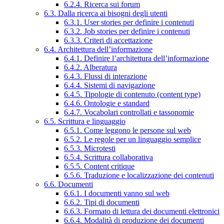
6.2.4. Ricerca sui forum
6.3. Dalla ricerca ai bisogni degli utenti
6.3.1. User stories per definire i contenuti
6.3.2. Job stories per definire i contenuti
6.3.3. Criteri di accettazione
6.4. Architettura dell’informazione
6.4.1. Definire l’architettura dell’informazione
6.4.2. Alberatura
6.4.3. Flussi di interazione
6.4.4. Sistemi di navigazione
6.4.5. Tipologie di contenuto (content type)
6.4.6. Ontologie e standard
6.4.7. Vocabolari controllati e tassonomie
6.5. Scrittura e linguaggio
6.5.1. Come leggono le persone sul web
6.5.2. Le regole per un linguaggio semplice
6.5.3. Microtesti
6.5.4. Scrittura collaborativa
6.5.5. Content critique
6.5.6. Traduzione e localizzazione dei contenuti
6.6. Documenti
6.6.1. I documenti vanno sul web
6.6.2. Tipi di documenti
6.6.3. Formato di lettura dei documenti elettronici
6.6.4. Modalità di produzione dei documenti