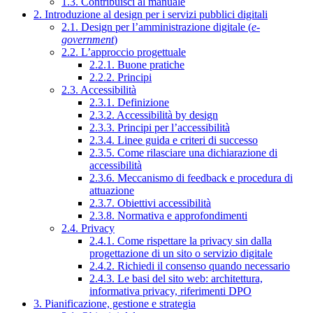
1.3. Contribuisci al manuale
2. Introduzione al design per i servizi pubblici digitali
2.1. Design per l’amministrazione digitale (
e-
government
)
2.2. L’approccio progettuale
2.2.1. Buone pratiche
2.2.2. Principi
2.3. Accessibilità
2.3.1. Definizione
2.3.2. Accessibilità by design
2.3.3. Principi per l’accessibilità
2.3.4. Linee guida e criteri di successo
2.3.5. Come rilasciare una dichiarazione di
accessibilità
2.3.6. Meccanismo di feedback e procedura di
attuazione
2.3.7. Obiettivi accessibilità
2.3.8. Normativa e approfondimenti
2.4. Privacy
2.4.1. Come rispettare la privacy sin dalla
progettazione di un sito o servizio digitale
2.4.2. Richiedi il consenso quando necessario
2.4.3. Le basi del sito web: architettura,
informativa privacy, riferimenti DPO
3. Pianificazione, gestione e strategia