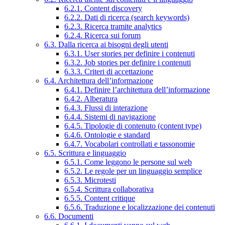
6.2.1. Content discovery
6.2.2. Dati di ricerca (search keywords)
6.2.3. Ricerca tramite analytics
6.2.4. Ricerca sui forum
6.3. Dalla ricerca ai bisogni degli utenti
6.3.1. User stories per definire i contenuti
6.3.2. Job stories per definire i contenuti
6.3.3. Criteri di accettazione
6.4. Architettura dell’informazione
6.4.1. Definire l’architettura dell’informazione
6.4.2. Alberatura
6.4.3. Flussi di interazione
6.4.4. Sistemi di navigazione
6.4.5. Tipologie di contenuto (content type)
6.4.6. Ontologie e standard
6.4.7. Vocabolari controllati e tassonomie
6.5. Scrittura e linguaggio
6.5.1. Come leggono le persone sul web
6.5.2. Le regole per un linguaggio semplice
6.5.3. Microtesti
6.5.4. Scrittura collaborativa
6.5.5. Content critique
6.5.6. Traduzione e localizzazione dei contenuti
6.6. Documenti