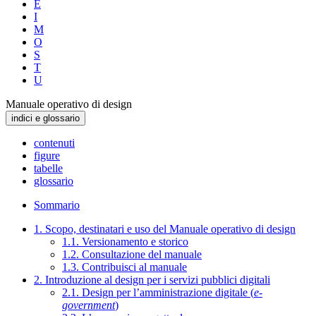
E
I
M
O
S
T
U
Manuale operativo di design
indici e glossario
contenuti
figure
tabelle
glossario
Sommario
1. Scopo, destinatari e uso del Manuale operativo di design
1.1. Versionamento e storico
1.2. Consultazione del manuale
1.3. Contribuisci al manuale
2. Introduzione al design per i servizi pubblici digitali
2.1. Design per l’amministrazione digitale (
e-
government
)