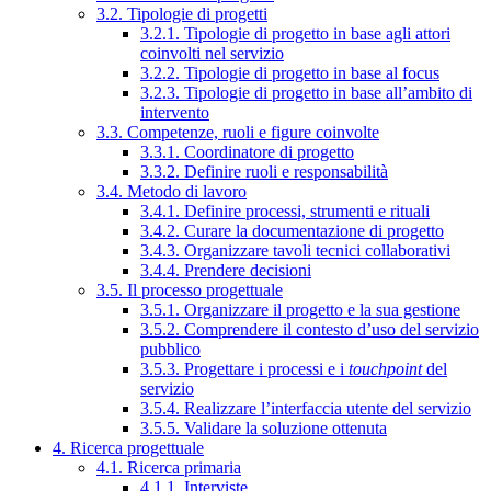
3.2. Tipologie di progetti
3.2.1. Tipologie di progetto in base agli attori
coinvolti nel servizio
3.2.2. Tipologie di progetto in base al focus
3.2.3. Tipologie di progetto in base all’ambito di
intervento
3.3. Competenze, ruoli e figure coinvolte
3.3.1. Coordinatore di progetto
3.3.2. Definire ruoli e responsabilità
3.4. Metodo di lavoro
3.4.1. Definire processi, strumenti e rituali
3.4.2. Curare la documentazione di progetto
3.4.3. Organizzare tavoli tecnici collaborativi
3.4.4. Prendere decisioni
3.5. Il processo progettuale
3.5.1. Organizzare il progetto e la sua gestione
3.5.2. Comprendere il contesto d’uso del servizio
pubblico
3.5.3. Progettare i processi e i
touchpoint
del
servizio
3.5.4. Realizzare l’interfaccia utente del servizio
3.5.5. Validare la soluzione ottenuta
4. Ricerca progettuale
4.1. Ricerca primaria
4.1.1. Interviste