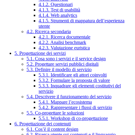
4.1.2. Questionari
4.1.3. Test di usabilità
4.1.4. Web analytics
4.1.5. Strumenti di mappatura dell’esperienza
utente
4.2. Ricerca secondaria
4.2.1. Ricerca documentale
4.2.2. Analisi benchmark
4.2.3. Valutazione euristica
5. Progettazione dei servizi
5.1. Cosa sono i servizi e il service design
5.2. Progettare servizi pubblici digitali
5.3. Definire il modello di servizio
5.3.1. Identificare gli attori coinvolti
5.3.2. Formulare la proposta di valore
5.3.3. Inquadrare gli elementi costitutivi del
servizio
5.4. Descrivere il funzionamento del servizio
5.4.1. Mappare l’ecosistema
5.4.2. Rappresentare i flussi di servizio
5.5. Co-progettare le soluzioni
5.5.1. Workshop di co-progettazione
6. Progettazione dei contenuti
6.1. Cos’è il content design
6.2. Ricerca utente sui contenuti e il linguaggio