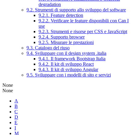
degradation
9.2. Strumenti di supporto allo sviluppo del software
9.2.1. Feature detection
9.2.2. Verificare le feature disponibili con Can I
use
9.2.3. Strumenti e risorse per CSS e JavaScript
9.2.4. Supporto browser
9.2.5. Misurare le prestazioni
9.3. Catalogo del riuso
9.4. Sviluppare con il design system .italia
9.4.1. Il framework Bootstrap Italia
9.4.2. Il kit di sviluppo React
9.4.3. Il kit di sviluppo Angular
9.5. Sviluppare con i modelli di sito e servizi
None
None
A
B
C
D
E
I
M