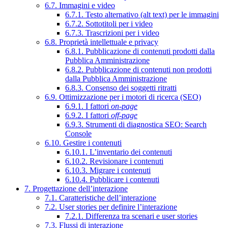
6.7. Immagini e video
6.7.1. Testo alternativo (alt text) per le immagini
6.7.2. Sottotitoli per i video
6.7.3. Trascrizioni per i video
6.8. Proprietà intellettuale e privacy
6.8.1. Pubblicazione di contenuti prodotti dalla
Pubblica Amministrazione
6.8.2. Pubblicazione di contenuti non prodotti
dalla Pubblica Amministrazione
6.8.3. Consenso dei soggetti ritratti
6.9. Ottimizzazione per i motori di ricerca (SEO)
6.9.1. I fattori
on-page
6.9.2. I fattori
off-page
6.9.3. Strumenti di diagnostica SEO: Search
Console
6.10. Gestire i contenuti
6.10.1. L’inventario dei contenuti
6.10.2. Revisionare i contenuti
6.10.3. Migrare i contenuti
6.10.4. Pubblicare i contenuti
7. Progettazione dell’interazione
7.1. Caratteristiche dell’interazione
7.2. User stories per definire l’interazione
7.2.1. Differenza tra scenari e user stories
7.3. Flussi di interazione