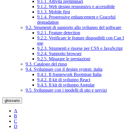
9.1.1. Attività preliminari
9.1.2. Web design responsivo e accessibile
9.1.3. Mobile first
9.1.4. Progressive enhancement e Graceful
degradation
9.2. Strumenti di supporto allo sviluppo del software
9.2.1. Feature detection
9.2.2. Verificare le feature disponibili con Can I
use
9.2.3. Strumenti e risorse per CSS e JavaScript
9.2.4. Supporto browser
9.2.5. Misurare le prestazioni
9.3. Catalogo del riuso
9.4. Sviluppare con il design system .italia
9.4.1. Il framework Bootstrap Italia
9.4.2. Il kit di sviluppo React
9.4.3. Il kit di sviluppo Angular
9.5. Sviluppare con i modelli di sito e servizi
glossario
A
B
C
D