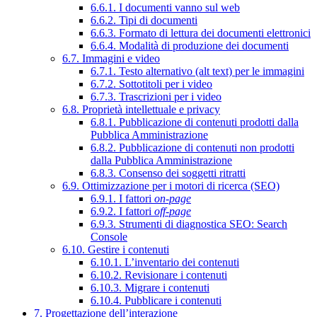
6.6.1. I documenti vanno sul web
6.6.2. Tipi di documenti
6.6.3. Formato di lettura dei documenti elettronici
6.6.4. Modalità di produzione dei documenti
6.7. Immagini e video
6.7.1. Testo alternativo (alt text) per le immagini
6.7.2. Sottotitoli per i video
6.7.3. Trascrizioni per i video
6.8. Proprietà intellettuale e privacy
6.8.1. Pubblicazione di contenuti prodotti dalla
Pubblica Amministrazione
6.8.2. Pubblicazione di contenuti non prodotti
dalla Pubblica Amministrazione
6.8.3. Consenso dei soggetti ritratti
6.9. Ottimizzazione per i motori di ricerca (SEO)
6.9.1. I fattori
on-page
6.9.2. I fattori
off-page
6.9.3. Strumenti di diagnostica SEO: Search
Console
6.10. Gestire i contenuti
6.10.1. L’inventario dei contenuti
6.10.2. Revisionare i contenuti
6.10.3. Migrare i contenuti
6.10.4. Pubblicare i contenuti
7. Progettazione dell’interazione