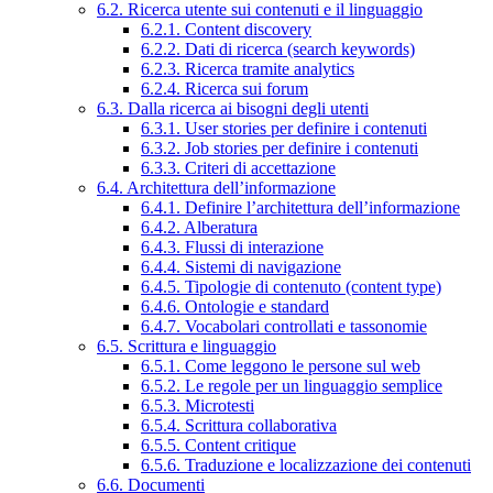
6.2. Ricerca utente sui contenuti e il linguaggio
6.2.1. Content discovery
6.2.2. Dati di ricerca (search keywords)
6.2.3. Ricerca tramite analytics
6.2.4. Ricerca sui forum
6.3. Dalla ricerca ai bisogni degli utenti
6.3.1. User stories per definire i contenuti
6.3.2. Job stories per definire i contenuti
6.3.3. Criteri di accettazione
6.4. Architettura dell’informazione
6.4.1. Definire l’architettura dell’informazione
6.4.2. Alberatura
6.4.3. Flussi di interazione
6.4.4. Sistemi di navigazione
6.4.5. Tipologie di contenuto (content type)
6.4.6. Ontologie e standard
6.4.7. Vocabolari controllati e tassonomie
6.5. Scrittura e linguaggio
6.5.1. Come leggono le persone sul web
6.5.2. Le regole per un linguaggio semplice
6.5.3. Microtesti
6.5.4. Scrittura collaborativa
6.5.5. Content critique
6.5.6. Traduzione e localizzazione dei contenuti
6.6. Documenti