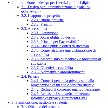
2. Introduzione al design per i servizi pubblici digitali
2.1. Design per l’amministrazione digitale (
e-
government
)
2.2. L’approccio progettuale
2.2.1. Buone pratiche
2.2.2. Principi
2.3. Accessibilità
2.3.1. Definizione
2.3.2. Accessibilità by design
2.3.3. Principi per l’accessibilità
2.3.4. Linee guida e criteri di successo
2.3.5. Come rilasciare una dichiarazione di
accessibilità
2.3.6. Meccanismo di feedback e procedura di
attuazione
2.3.7. Obiettivi accessibilità
2.3.8. Normativa e approfondimenti
2.4. Privacy
2.4.1. Come rispettare la privacy sin dalla
progettazione di un sito o servizio digitale
2.4.2. Richiedi il consenso quando necessario
2.4.3. Le basi del sito web: architettura,
informativa privacy, riferimenti DPO
3. Pianificazione, gestione e strategia
3.1. Obiettivi del progetto