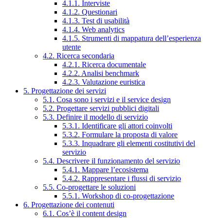
4.1.1. Interviste
4.1.2. Questionari
4.1.3. Test di usabilità
4.1.4. Web analytics
4.1.5. Strumenti di mappatura dell’esperienza
utente
4.2. Ricerca secondaria
4.2.1. Ricerca documentale
4.2.2. Analisi benchmark
4.2.3. Valutazione euristica
5. Progettazione dei servizi
5.1. Cosa sono i servizi e il service design
5.2. Progettare servizi pubblici digitali
5.3. Definire il modello di servizio
5.3.1. Identificare gli attori coinvolti
5.3.2. Formulare la proposta di valore
5.3.3. Inquadrare gli elementi costitutivi del
servizio
5.4. Descrivere il funzionamento del servizio
5.4.1. Mappare l’ecosistema
5.4.2. Rappresentare i flussi di servizio
5.5. Co-progettare le soluzioni
5.5.1. Workshop di co-progettazione
6. Progettazione dei contenuti
6.1. Cos’è il content design