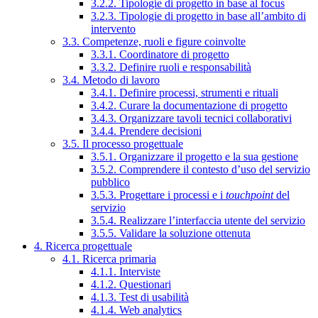
3.2.2. Tipologie di progetto in base al focus
3.2.3. Tipologie di progetto in base all’ambito di
intervento
3.3. Competenze, ruoli e figure coinvolte
3.3.1. Coordinatore di progetto
3.3.2. Definire ruoli e responsabilità
3.4. Metodo di lavoro
3.4.1. Definire processi, strumenti e rituali
3.4.2. Curare la documentazione di progetto
3.4.3. Organizzare tavoli tecnici collaborativi
3.4.4. Prendere decisioni
3.5. Il processo progettuale
3.5.1. Organizzare il progetto e la sua gestione
3.5.2. Comprendere il contesto d’uso del servizio
pubblico
3.5.3. Progettare i processi e i
touchpoint
del
servizio
3.5.4. Realizzare l’interfaccia utente del servizio
3.5.5. Validare la soluzione ottenuta
4. Ricerca progettuale
4.1. Ricerca primaria
4.1.1. Interviste
4.1.2. Questionari
4.1.3. Test di usabilità
4.1.4. Web analytics