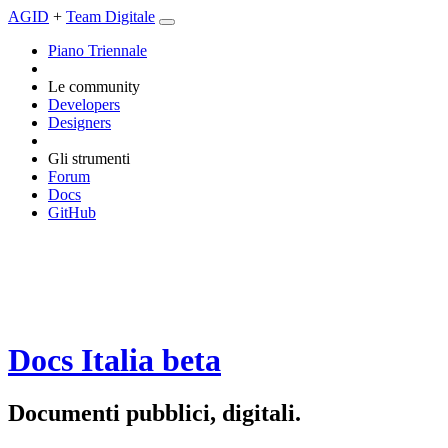
AGID
+
Team Digitale
Piano Triennale
Le community
Developers
Designers
Gli strumenti
Forum
Docs
GitHub
Docs Italia
beta
Documenti pubblici, digitali.