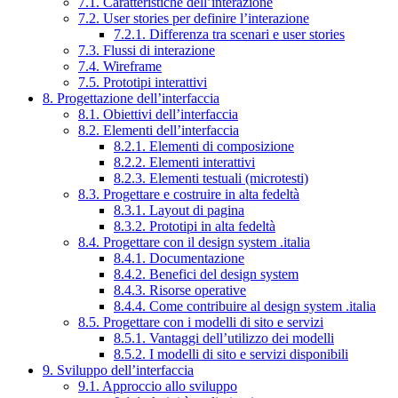
7.1. Caratteristiche dell’interazione
7.2. User stories per definire l’interazione
7.2.1. Differenza tra scenari e user stories
7.3. Flussi di interazione
7.4. Wireframe
7.5. Prototipi interattivi
8. Progettazione dell’interfaccia
8.1. Obiettivi dell’interfaccia
8.2. Elementi dell’interfaccia
8.2.1. Elementi di composizione
8.2.2. Elementi interattivi
8.2.3. Elementi testuali (microtesti)
8.3. Progettare e costruire in alta fedeltà
8.3.1. Layout di pagina
8.3.2. Prototipi in alta fedeltà
8.4. Progettare con il design system .italia
8.4.1. Documentazione
8.4.2. Benefici del design system
8.4.3. Risorse operative
8.4.4. Come contribuire al design system .italia
8.5. Progettare con i modelli di sito e servizi
8.5.1. Vantaggi dell’utilizzo dei modelli
8.5.2. I modelli di sito e servizi disponibili
9. Sviluppo dell’interfaccia
9.1. Approccio allo sviluppo