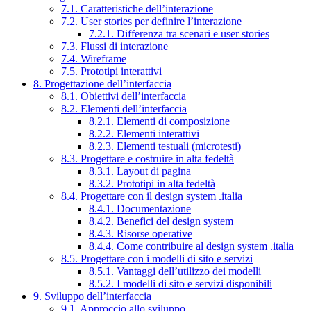
7.1. Caratteristiche dell’interazione
7.2. User stories per definire l’interazione
7.2.1. Differenza tra scenari e user stories
7.3. Flussi di interazione
7.4. Wireframe
7.5. Prototipi interattivi
8. Progettazione dell’interfaccia
8.1. Obiettivi dell’interfaccia
8.2. Elementi dell’interfaccia
8.2.1. Elementi di composizione
8.2.2. Elementi interattivi
8.2.3. Elementi testuali (microtesti)
8.3. Progettare e costruire in alta fedeltà
8.3.1. Layout di pagina
8.3.2. Prototipi in alta fedeltà
8.4. Progettare con il design system .italia
8.4.1. Documentazione
8.4.2. Benefici del design system
8.4.3. Risorse operative
8.4.4. Come contribuire al design system .italia
8.5. Progettare con i modelli di sito e servizi
8.5.1. Vantaggi dell’utilizzo dei modelli
8.5.2. I modelli di sito e servizi disponibili
9. Sviluppo dell’interfaccia
9.1. Approccio allo sviluppo