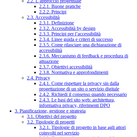
2.2. L’approccio progettuale
2.2.1. Buone pratiche
2.2.2. Principi
2.3. Accessibilità
2.3.1. Definizione
2.3.2. Accessibilità by design
2.3.3. Principi per l’accessibilità
2.3.4. Linee guida e criteri di successo
2.3.5. Come rilasciare una dichiarazione di
accessibilità
2.3.6. Meccanismo di feedback e procedura di
attuazione
2.3.7. Obiettivi accessibilità
2.3.8. Normativa e approfondimenti
2.4. Privacy
2.4.1. Come rispettare la privacy sin dalla
progettazione di un sito o servizio digitale
2.4.2. Richiedi il consenso quando necessario
2.4.3. Le basi del sito web: architettura,
informativa privacy, riferimenti DPO
3. Pianificazione, gestione e strategia
3.1. Obiettivi del progetto
3.2. Tipologie di progetti
3.2.1. Tipologie di progetto in base agli attori
coinvolti nel servizio