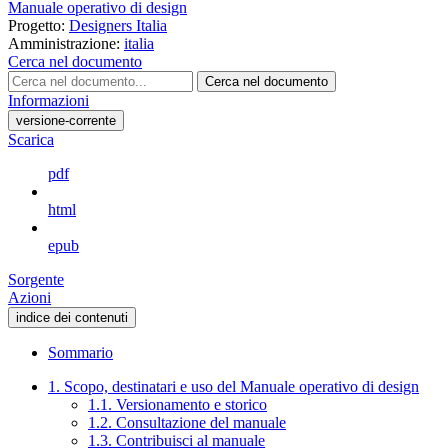
Manuale operativo di design
Progetto:
Designers Italia
Amministrazione:
italia
Cerca nel documento
Cerca nel documento
Informazioni
versione-corrente
Scarica
pdf
html
epub
Sorgente
Azioni
indice dei contenuti
Sommario
1. Scopo, destinatari e uso del Manuale operativo di design
1.1. Versionamento e storico
1.2. Consultazione del manuale
1.3. Contribuisci al manuale