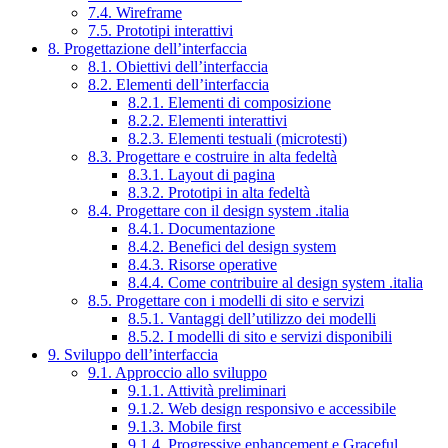
7.4. Wireframe
7.5. Prototipi interattivi
8. Progettazione dell’interfaccia
8.1. Obiettivi dell’interfaccia
8.2. Elementi dell’interfaccia
8.2.1. Elementi di composizione
8.2.2. Elementi interattivi
8.2.3. Elementi testuali (microtesti)
8.3. Progettare e costruire in alta fedeltà
8.3.1. Layout di pagina
8.3.2. Prototipi in alta fedeltà
8.4. Progettare con il design system .italia
8.4.1. Documentazione
8.4.2. Benefici del design system
8.4.3. Risorse operative
8.4.4. Come contribuire al design system .italia
8.5. Progettare con i modelli di sito e servizi
8.5.1. Vantaggi dell’utilizzo dei modelli
8.5.2. I modelli di sito e servizi disponibili
9. Sviluppo dell’interfaccia
9.1. Approccio allo sviluppo
9.1.1. Attività preliminari
9.1.2. Web design responsivo e accessibile
9.1.3. Mobile first
9.1.4. Progressive enhancement e Graceful