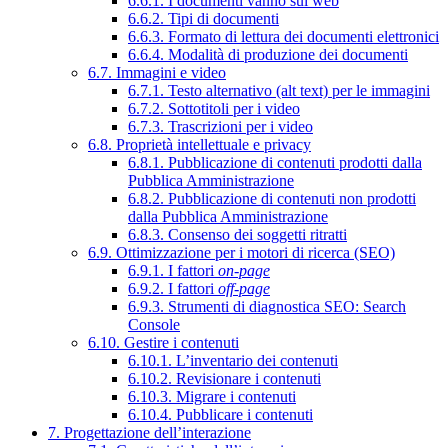
6.6.1. I documenti vanno sul web
6.6.2. Tipi di documenti
6.6.3. Formato di lettura dei documenti elettronici
6.6.4. Modalità di produzione dei documenti
6.7. Immagini e video
6.7.1. Testo alternativo (alt text) per le immagini
6.7.2. Sottotitoli per i video
6.7.3. Trascrizioni per i video
6.8. Proprietà intellettuale e privacy
6.8.1. Pubblicazione di contenuti prodotti dalla
Pubblica Amministrazione
6.8.2. Pubblicazione di contenuti non prodotti
dalla Pubblica Amministrazione
6.8.3. Consenso dei soggetti ritratti
6.9. Ottimizzazione per i motori di ricerca (SEO)
6.9.1. I fattori
on-page
6.9.2. I fattori
off-page
6.9.3. Strumenti di diagnostica SEO: Search
Console
6.10. Gestire i contenuti
6.10.1. L’inventario dei contenuti
6.10.2. Revisionare i contenuti
6.10.3. Migrare i contenuti
6.10.4. Pubblicare i contenuti
7. Progettazione dell’interazione