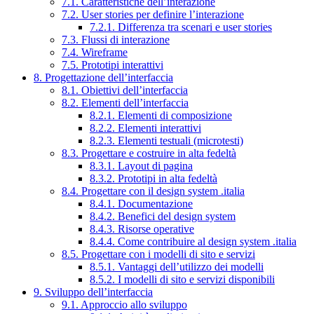
7.1. Caratteristiche dell’interazione
7.2. User stories per definire l’interazione
7.2.1. Differenza tra scenari e user stories
7.3. Flussi di interazione
7.4. Wireframe
7.5. Prototipi interattivi
8. Progettazione dell’interfaccia
8.1. Obiettivi dell’interfaccia
8.2. Elementi dell’interfaccia
8.2.1. Elementi di composizione
8.2.2. Elementi interattivi
8.2.3. Elementi testuali (microtesti)
8.3. Progettare e costruire in alta fedeltà
8.3.1. Layout di pagina
8.3.2. Prototipi in alta fedeltà
8.4. Progettare con il design system .italia
8.4.1. Documentazione
8.4.2. Benefici del design system
8.4.3. Risorse operative
8.4.4. Come contribuire al design system .italia
8.5. Progettare con i modelli di sito e servizi
8.5.1. Vantaggi dell’utilizzo dei modelli
8.5.2. I modelli di sito e servizi disponibili
9. Sviluppo dell’interfaccia
9.1. Approccio allo sviluppo