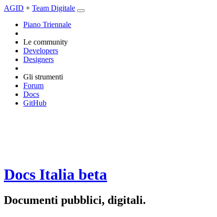
AGID
+
Team Digitale
Piano Triennale
Le community
Developers
Designers
Gli strumenti
Forum
Docs
GitHub
Docs Italia
beta
Documenti pubblici, digitali.