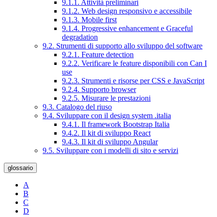
9.1.1. Attività preliminari
9.1.2. Web design responsivo e accessibile
9.1.3. Mobile first
9.1.4. Progressive enhancement e Graceful
degradation
9.2. Strumenti di supporto allo sviluppo del software
9.2.1. Feature detection
9.2.2. Verificare le feature disponibili con Can I
use
9.2.3. Strumenti e risorse per CSS e JavaScript
9.2.4. Supporto browser
9.2.5. Misurare le prestazioni
9.3. Catalogo del riuso
9.4. Sviluppare con il design system .italia
9.4.1. Il framework Bootstrap Italia
9.4.2. Il kit di sviluppo React
9.4.3. Il kit di sviluppo Angular
9.5. Sviluppare con i modelli di sito e servizi
glossario
A
B
C
D