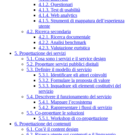
4.1.2. Questionari
4.1.3. Test di usabilità
4.1.4. Web analytics
4.1.5. Strumenti di mappatura dell’esperienza
utente
4.2. Ricerca secondaria
4.2.1. Ricerca documentale
4.2.2. Analisi benchmark
4.2.3. Valutazione euristica
5. Progettazione dei servizi
5.1. Cosa sono i servizi e il service design
5.2. Progettare servizi pubblici digitali
5.3. Definire il modello di servizio
5.3.1. Identificare gli attori coinvolti
5.3.2. Formulare la proposta di valore
5.3.3. Inquadrare gli elementi costitutivi del
servizio
5.4. Descrivere il funzionamento del servizio
5.4.1. Mappare l’ecosistema
5.4.2. Rappresentare i flussi di servizio
5.5. Co-progettare le soluzioni
5.5.1. Workshop di co-progettazione
6. Progettazione dei contenuti
6.1. Cos’è il content design
6.2. Ricerca utente sui contenuti e il linguaggio