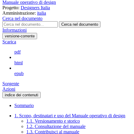
Manuale operativo di design
Progetto:
Designers Italia
Amministrazione:
italia
Cerca nel documento
Cerca nel documento
Informazioni
versione-corrente
Scarica
pdf
html
epub
Sorgente
Azioni
indice dei contenuti
Sommario
1. Scopo, destinatari e uso del Manuale operativo di design
1.1. Versionamento e storico
1.2. Consultazione del manuale
1.3. Contribuisci al manuale