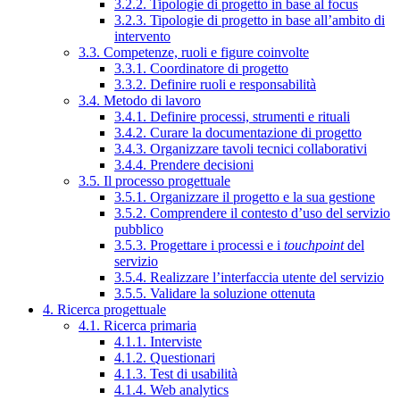
3.2.2. Tipologie di progetto in base al focus
3.2.3. Tipologie di progetto in base all’ambito di
intervento
3.3. Competenze, ruoli e figure coinvolte
3.3.1. Coordinatore di progetto
3.3.2. Definire ruoli e responsabilità
3.4. Metodo di lavoro
3.4.1. Definire processi, strumenti e rituali
3.4.2. Curare la documentazione di progetto
3.4.3. Organizzare tavoli tecnici collaborativi
3.4.4. Prendere decisioni
3.5. Il processo progettuale
3.5.1. Organizzare il progetto e la sua gestione
3.5.2. Comprendere il contesto d’uso del servizio
pubblico
3.5.3. Progettare i processi e i
touchpoint
del
servizio
3.5.4. Realizzare l’interfaccia utente del servizio
3.5.5. Validare la soluzione ottenuta
4. Ricerca progettuale
4.1. Ricerca primaria
4.1.1. Interviste
4.1.2. Questionari
4.1.3. Test di usabilità
4.1.4. Web analytics