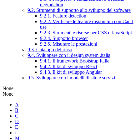
degradation
9.2. Strumenti di supporto allo sviluppo del software
9.2.1. Feature detection
9.2.2. Verificare le feature disponibili con Can I
use
9.2.3. Strumenti e risorse per CSS e JavaScript
9.2.4. Supporto browser
9.2.5. Misurare le prestazioni
9.3. Catalogo del riuso
9.4. Sviluppare con il design system .italia
9.4.1. Il framework Bootstrap Italia
9.4.2. Il kit di sviluppo React
9.4.3. Il kit di sviluppo Angular
9.5. Sviluppare con i modelli di sito e servizi
None
None
A
B
C
D
E
I
M