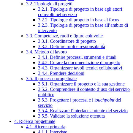
3.2. Tipologie di progetti
3.2.1. Tipologie di progetto in base agli attori
coinvolti nel servizio
3.2.2. Tipologie di progetto in base al focus
3.2.3. Tipologie di progetto in base all’ambito di
intervento
3.3. Competenze, ruoli e figure coinvolte
3.3.1. Coordinatore di progetto
3.3.2. Definire ruoli e responsabilità
3.4. Metodo di lavoro
3.4.1. Definire processi, strumenti e rituali
3.4.2. Curare la documentazione di progetto
3.4.3. Organizzare tavoli tecnici collaborativi
3.4.4. Prendere decisioni
3.5. Il processo progettuale
3.5.1. Organizzare il progetto e la sua gestione
3.5.2. Comprendere il contesto d’uso del servizio
pubblico
3.5.3. Progettare i processi e i
touchpoint
del
servizio
3.5.4. Realizzare l’interfaccia utente del servizio
3.5.5. Validare la soluzione ottenuta
4. Ricerca progettuale
4.1. Ricerca primaria
4.1.1. Interviste