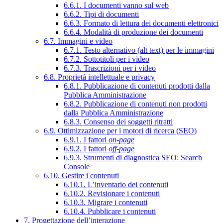
6.6.1. I documenti vanno sul web
6.6.2. Tipi di documenti
6.6.3. Formato di lettura dei documenti elettronici
6.6.4. Modalità di produzione dei documenti
6.7. Immagini e video
6.7.1. Testo alternativo (alt text) per le immagini
6.7.2. Sottotitoli per i video
6.7.3. Trascrizioni per i video
6.8. Proprietà intellettuale e privacy
6.8.1. Pubblicazione di contenuti prodotti dalla
Pubblica Amministrazione
6.8.2. Pubblicazione di contenuti non prodotti
dalla Pubblica Amministrazione
6.8.3. Consenso dei soggetti ritratti
6.9. Ottimizzazione per i motori di ricerca (SEO)
6.9.1. I fattori
on-page
6.9.2. I fattori
off-page
6.9.3. Strumenti di diagnostica SEO: Search
Console
6.10. Gestire i contenuti
6.10.1. L’inventario dei contenuti
6.10.2. Revisionare i contenuti
6.10.3. Migrare i contenuti
6.10.4. Pubblicare i contenuti
7. Progettazione dell’interazione