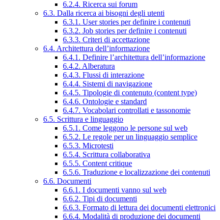
6.2.4. Ricerca sui forum
6.3. Dalla ricerca ai bisogni degli utenti
6.3.1. User stories per definire i contenuti
6.3.2. Job stories per definire i contenuti
6.3.3. Criteri di accettazione
6.4. Architettura dell’informazione
6.4.1. Definire l’architettura dell’informazione
6.4.2. Alberatura
6.4.3. Flussi di interazione
6.4.4. Sistemi di navigazione
6.4.5. Tipologie di contenuto (content type)
6.4.6. Ontologie e standard
6.4.7. Vocabolari controllati e tassonomie
6.5. Scrittura e linguaggio
6.5.1. Come leggono le persone sul web
6.5.2. Le regole per un linguaggio semplice
6.5.3. Microtesti
6.5.4. Scrittura collaborativa
6.5.5. Content critique
6.5.6. Traduzione e localizzazione dei contenuti
6.6. Documenti
6.6.1. I documenti vanno sul web
6.6.2. Tipi di documenti
6.6.3. Formato di lettura dei documenti elettronici
6.6.4. Modalità di produzione dei documenti