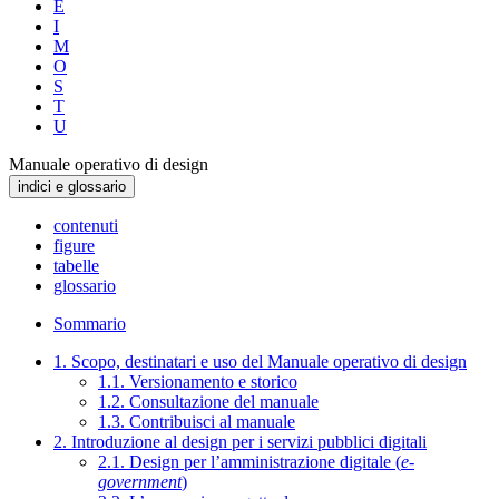
E
I
M
O
S
T
U
Manuale operativo di design
indici e glossario
contenuti
figure
tabelle
glossario
Sommario
1. Scopo, destinatari e uso del Manuale operativo di design
1.1. Versionamento e storico
1.2. Consultazione del manuale
1.3. Contribuisci al manuale
2. Introduzione al design per i servizi pubblici digitali
2.1. Design per l’amministrazione digitale (
e-
government
)