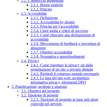
2.2. L’approccio progettuale
2.2.1. Buone pratiche
2.2.2. Principi
2.3. Accessibilità
2.3.1. Definizione
2.3.2. Accessibilità by design
2.3.3. Principi per l’accessibilità
2.3.4. Linee guida e criteri di successo
2.3.5. Come rilasciare una dichiarazione di
accessibilità
2.3.6. Meccanismo di feedback e procedura di
attuazione
2.3.7. Obiettivi accessibilità
2.3.8. Normativa e approfondimenti
2.4. Privacy
2.4.1. Come rispettare la privacy sin dalla
progettazione di un sito o servizio digitale
2.4.2. Richiedi il consenso quando necessario
2.4.3. Le basi del sito web: architettura,
informativa privacy, riferimenti DPO
3. Pianificazione, gestione e strategia
3.1. Obiettivi del progetto
3.2. Tipologie di progetti
3.2.1. Tipologie di progetto in base agli attori
coinvolti nel servizio