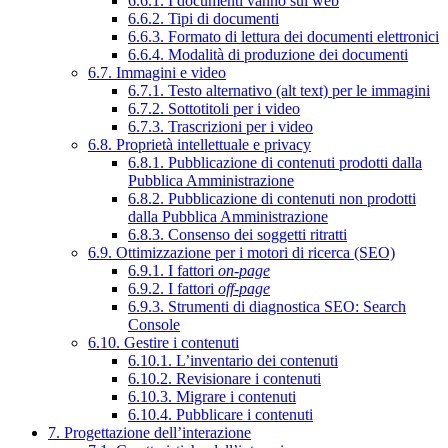
6.6.1. I documenti vanno sul web
6.6.2. Tipi di documenti
6.6.3. Formato di lettura dei documenti elettronici
6.6.4. Modalità di produzione dei documenti
6.7. Immagini e video
6.7.1. Testo alternativo (alt text) per le immagini
6.7.2. Sottotitoli per i video
6.7.3. Trascrizioni per i video
6.8. Proprietà intellettuale e privacy
6.8.1. Pubblicazione di contenuti prodotti dalla
Pubblica Amministrazione
6.8.2. Pubblicazione di contenuti non prodotti
dalla Pubblica Amministrazione
6.8.3. Consenso dei soggetti ritratti
6.9. Ottimizzazione per i motori di ricerca (SEO)
6.9.1. I fattori
on-page
6.9.2. I fattori
off-page
6.9.3. Strumenti di diagnostica SEO: Search
Console
6.10. Gestire i contenuti
6.10.1. L’inventario dei contenuti
6.10.2. Revisionare i contenuti
6.10.3. Migrare i contenuti
6.10.4. Pubblicare i contenuti
7. Progettazione dell’interazione