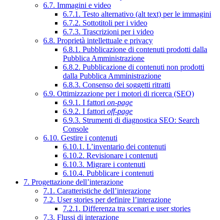
6.7. Immagini e video
6.7.1. Testo alternativo (alt text) per le immagini
6.7.2. Sottotitoli per i video
6.7.3. Trascrizioni per i video
6.8. Proprietà intellettuale e privacy
6.8.1. Pubblicazione di contenuti prodotti dalla
Pubblica Amministrazione
6.8.2. Pubblicazione di contenuti non prodotti
dalla Pubblica Amministrazione
6.8.3. Consenso dei soggetti ritratti
6.9. Ottimizzazione per i motori di ricerca (SEO)
6.9.1. I fattori
on-page
6.9.2. I fattori
off-page
6.9.3. Strumenti di diagnostica SEO: Search
Console
6.10. Gestire i contenuti
6.10.1. L’inventario dei contenuti
6.10.2. Revisionare i contenuti
6.10.3. Migrare i contenuti
6.10.4. Pubblicare i contenuti
7. Progettazione dell’interazione
7.1. Caratteristiche dell’interazione
7.2. User stories per definire l’interazione
7.2.1. Differenza tra scenari e user stories
7.3. Flussi di interazione