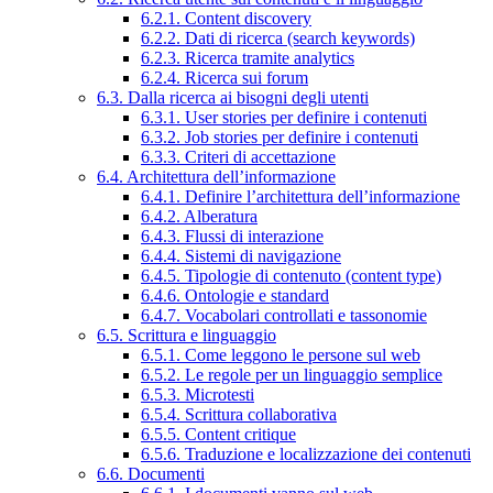
6.2.1. Content discovery
6.2.2. Dati di ricerca (search keywords)
6.2.3. Ricerca tramite analytics
6.2.4. Ricerca sui forum
6.3. Dalla ricerca ai bisogni degli utenti
6.3.1. User stories per definire i contenuti
6.3.2. Job stories per definire i contenuti
6.3.3. Criteri di accettazione
6.4. Architettura dell’informazione
6.4.1. Definire l’architettura dell’informazione
6.4.2. Alberatura
6.4.3. Flussi di interazione
6.4.4. Sistemi di navigazione
6.4.5. Tipologie di contenuto (content type)
6.4.6. Ontologie e standard
6.4.7. Vocabolari controllati e tassonomie
6.5. Scrittura e linguaggio
6.5.1. Come leggono le persone sul web
6.5.2. Le regole per un linguaggio semplice
6.5.3. Microtesti
6.5.4. Scrittura collaborativa
6.5.5. Content critique
6.5.6. Traduzione e localizzazione dei contenuti
6.6. Documenti