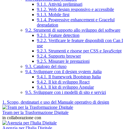
9.1.1. Attività preliminari
9.1.2. Web design responsivo e accessibile
9.1.3. Mobile first
9.1.4. Progressive enhancement e Graceful
degradation
9.2. Strumenti di supporto allo sviluppo del software
9.2.1. Feature detection
9.2.2. Verificare le feature disponibili con Can I
use
9.2.3. Strumenti e risorse per CSS e JavaScript
9.2.4. Supporto browser
9.2.5. Misurare le prestazioni
9.3. Catalogo del riuso
9.4. Sviluppare con il design system .italia
9.4.1. Il framework Bootstrap Italia
9.4.2. Il kit di sviluppo React
9.4.3. Il kit di sviluppo Angular
9.5. Sviluppare con i modelli di sito e servizi
1. Scopo, destinatari e uso del Manuale operativo di design
Team per la Trasformazione Digitale
in collaborazione con
Agenzia per l'Italia Digitale