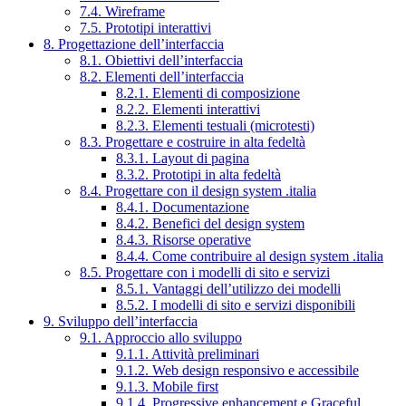
7.4. Wireframe
7.5. Prototipi interattivi
8. Progettazione dell’interfaccia
8.1. Obiettivi dell’interfaccia
8.2. Elementi dell’interfaccia
8.2.1. Elementi di composizione
8.2.2. Elementi interattivi
8.2.3. Elementi testuali (microtesti)
8.3. Progettare e costruire in alta fedeltà
8.3.1. Layout di pagina
8.3.2. Prototipi in alta fedeltà
8.4. Progettare con il design system .italia
8.4.1. Documentazione
8.4.2. Benefici del design system
8.4.3. Risorse operative
8.4.4. Come contribuire al design system .italia
8.5. Progettare con i modelli di sito e servizi
8.5.1. Vantaggi dell’utilizzo dei modelli
8.5.2. I modelli di sito e servizi disponibili
9. Sviluppo dell’interfaccia
9.1. Approccio allo sviluppo
9.1.1. Attività preliminari
9.1.2. Web design responsivo e accessibile
9.1.3. Mobile first
9.1.4. Progressive enhancement e Graceful