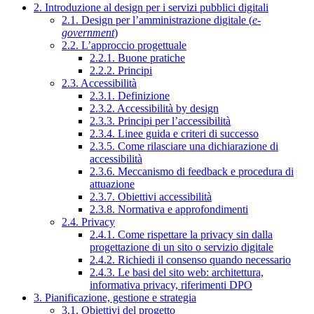
2. Introduzione al design per i servizi pubblici digitali
2.1. Design per l’amministrazione digitale (
e-
government
)
2.2. L’approccio progettuale
2.2.1. Buone pratiche
2.2.2. Principi
2.3. Accessibilità
2.3.1. Definizione
2.3.2. Accessibilità by design
2.3.3. Principi per l’accessibilità
2.3.4. Linee guida e criteri di successo
2.3.5. Come rilasciare una dichiarazione di
accessibilità
2.3.6. Meccanismo di feedback e procedura di
attuazione
2.3.7. Obiettivi accessibilità
2.3.8. Normativa e approfondimenti
2.4. Privacy
2.4.1. Come rispettare la privacy sin dalla
progettazione di un sito o servizio digitale
2.4.2. Richiedi il consenso quando necessario
2.4.3. Le basi del sito web: architettura,
informativa privacy, riferimenti DPO
3. Pianificazione, gestione e strategia
3.1. Obiettivi del progetto