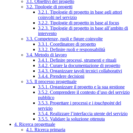
3.1. Obiettivi del progetto
3.2. Tipologie di progetti
3.2.1. Tipologie di progetto in base agli attori
coinvolti nel servizio
3.2.2. Tipologie di progetto in base al focus
3.2.3. Tipologie di progetto in base all’ambito di
intervento
3.3. Competenze, ruoli e figure coinvolte
3.3.1. Coordinatore di progetto
3.3.2. Definire ruoli e responsabilità
3.4. Metodo di lavoro
3.4.1. Definire processi, strumenti e rituali
3.4.2. Curare la documentazione di progetto
3.4.3. Organizzare tavoli tecnici collaborativi
3.4.4. Prendere decisioni
3.5. Il processo progettuale
3.5.1. Organizzare il progetto e la sua gestione
3.5.2. Comprendere il contesto d’uso del servizio
pubblico
3.5.3. Progettare i processi e i
touchpoint
del
servizio
3.5.4. Realizzare l’interfaccia utente del servizio
3.5.5. Validare la soluzione ottenuta
4. Ricerca progettuale
4.1. Ricerca primaria