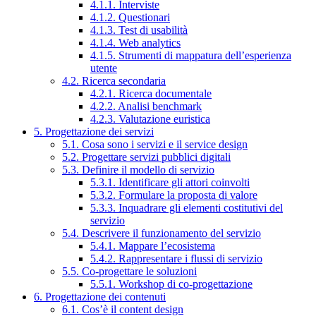
4.1.1. Interviste
4.1.2. Questionari
4.1.3. Test di usabilità
4.1.4. Web analytics
4.1.5. Strumenti di mappatura dell’esperienza
utente
4.2. Ricerca secondaria
4.2.1. Ricerca documentale
4.2.2. Analisi benchmark
4.2.3. Valutazione euristica
5. Progettazione dei servizi
5.1. Cosa sono i servizi e il service design
5.2. Progettare servizi pubblici digitali
5.3. Definire il modello di servizio
5.3.1. Identificare gli attori coinvolti
5.3.2. Formulare la proposta di valore
5.3.3. Inquadrare gli elementi costitutivi del
servizio
5.4. Descrivere il funzionamento del servizio
5.4.1. Mappare l’ecosistema
5.4.2. Rappresentare i flussi di servizio
5.5. Co-progettare le soluzioni
5.5.1. Workshop di co-progettazione
6. Progettazione dei contenuti
6.1. Cos’è il content design