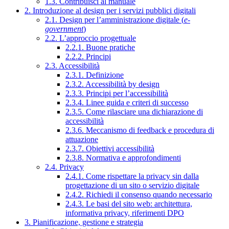
1.3. Contribuisci al manuale
2. Introduzione al design per i servizi pubblici digitali
2.1. Design per l’amministrazione digitale (
e-
government
)
2.2. L’approccio progettuale
2.2.1. Buone pratiche
2.2.2. Principi
2.3. Accessibilità
2.3.1. Definizione
2.3.2. Accessibilità by design
2.3.3. Principi per l’accessibilità
2.3.4. Linee guida e criteri di successo
2.3.5. Come rilasciare una dichiarazione di
accessibilità
2.3.6. Meccanismo di feedback e procedura di
attuazione
2.3.7. Obiettivi accessibilità
2.3.8. Normativa e approfondimenti
2.4. Privacy
2.4.1. Come rispettare la privacy sin dalla
progettazione di un sito o servizio digitale
2.4.2. Richiedi il consenso quando necessario
2.4.3. Le basi del sito web: architettura,
informativa privacy, riferimenti DPO
3. Pianificazione, gestione e strategia