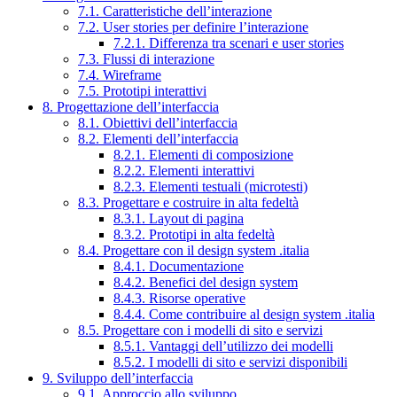
7.1. Caratteristiche dell’interazione
7.2. User stories per definire l’interazione
7.2.1. Differenza tra scenari e user stories
7.3. Flussi di interazione
7.4. Wireframe
7.5. Prototipi interattivi
8. Progettazione dell’interfaccia
8.1. Obiettivi dell’interfaccia
8.2. Elementi dell’interfaccia
8.2.1. Elementi di composizione
8.2.2. Elementi interattivi
8.2.3. Elementi testuali (microtesti)
8.3. Progettare e costruire in alta fedeltà
8.3.1. Layout di pagina
8.3.2. Prototipi in alta fedeltà
8.4. Progettare con il design system .italia
8.4.1. Documentazione
8.4.2. Benefici del design system
8.4.3. Risorse operative
8.4.4. Come contribuire al design system .italia
8.5. Progettare con i modelli di sito e servizi
8.5.1. Vantaggi dell’utilizzo dei modelli
8.5.2. I modelli di sito e servizi disponibili
9. Sviluppo dell’interfaccia
9.1. Approccio allo sviluppo