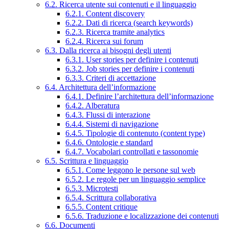
6.2. Ricerca utente sui contenuti e il linguaggio
6.2.1. Content discovery
6.2.2. Dati di ricerca (search keywords)
6.2.3. Ricerca tramite analytics
6.2.4. Ricerca sui forum
6.3. Dalla ricerca ai bisogni degli utenti
6.3.1. User stories per definire i contenuti
6.3.2. Job stories per definire i contenuti
6.3.3. Criteri di accettazione
6.4. Architettura dell’informazione
6.4.1. Definire l’architettura dell’informazione
6.4.2. Alberatura
6.4.3. Flussi di interazione
6.4.4. Sistemi di navigazione
6.4.5. Tipologie di contenuto (content type)
6.4.6. Ontologie e standard
6.4.7. Vocabolari controllati e tassonomie
6.5. Scrittura e linguaggio
6.5.1. Come leggono le persone sul web
6.5.2. Le regole per un linguaggio semplice
6.5.3. Microtesti
6.5.4. Scrittura collaborativa
6.5.5. Content critique
6.5.6. Traduzione e localizzazione dei contenuti
6.6. Documenti