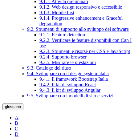
9.1.1. Attività preliminari
9.1.2. Web design responsivo e accessibile
9.1.3. Mobile first
9.1.4. Progressive enhancement e Graceful
degradation
9.2. Strumenti di supporto allo sviluppo del software
9.2.1. Feature detection
9.2.2. Verificare le feature disponibili con Can I
use
9.2.3. Strumenti e risorse per CSS e JavaScript
9.2.4. Supporto browser
9.2.5. Misurare le prestazioni
9.3. Catalogo del riuso
9.4. Sviluppare con il design system .italia
9.4.1. Il framework Bootstrap Italia
9.4.2. Il kit di sviluppo React
9.4.3. Il kit di sviluppo Angular
9.5. Sviluppare con i modelli di sito e servizi
glossario
A
B
C
D