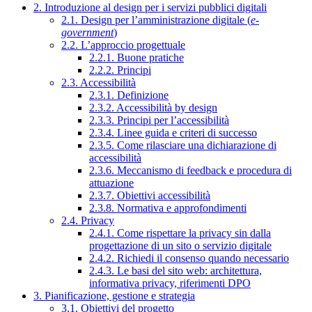
2. Introduzione al design per i servizi pubblici digitali
2.1. Design per l’amministrazione digitale (
e-
government
)
2.2. L’approccio progettuale
2.2.1. Buone pratiche
2.2.2. Principi
2.3. Accessibilità
2.3.1. Definizione
2.3.2. Accessibilità by design
2.3.3. Principi per l’accessibilità
2.3.4. Linee guida e criteri di successo
2.3.5. Come rilasciare una dichiarazione di
accessibilità
2.3.6. Meccanismo di feedback e procedura di
attuazione
2.3.7. Obiettivi accessibilità
2.3.8. Normativa e approfondimenti
2.4. Privacy
2.4.1. Come rispettare la privacy sin dalla
progettazione di un sito o servizio digitale
2.4.2. Richiedi il consenso quando necessario
2.4.3. Le basi del sito web: architettura,
informativa privacy, riferimenti DPO
3. Pianificazione, gestione e strategia
3.1. Obiettivi del progetto