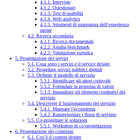
4.1.1. Interviste
4.1.2. Questionari
4.1.3. Test di usabilità
4.1.4. Web analytics
4.1.5. Strumenti di mappatura dell’esperienza
utente
4.2. Ricerca secondaria
4.2.1. Ricerca documentale
4.2.2. Analisi benchmark
4.2.3. Valutazione euristica
5. Progettazione dei servizi
5.1. Cosa sono i servizi e il service design
5.2. Progettare servizi pubblici digitali
5.3. Definire il modello di servizio
5.3.1. Identificare gli attori coinvolti
5.3.2. Formulare la proposta di valore
5.3.3. Inquadrare gli elementi costitutivi del
servizio
5.4. Descrivere il funzionamento del servizio
5.4.1. Mappare l’ecosistema
5.4.2. Rappresentare i flussi di servizio
5.5. Co-progettare le soluzioni
5.5.1. Workshop di co-progettazione
6. Progettazione dei contenuti
6.1. Cos’è il content design