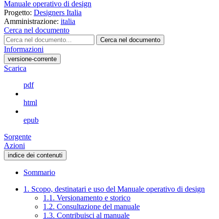
Manuale operativo di design
Progetto:
Designers Italia
Amministrazione:
italia
Cerca nel documento
Cerca nel documento
Informazioni
versione-corrente
Scarica
pdf
html
epub
Sorgente
Azioni
indice dei contenuti
Sommario
1. Scopo, destinatari e uso del Manuale operativo di design
1.1. Versionamento e storico
1.2. Consultazione del manuale
1.3. Contribuisci al manuale