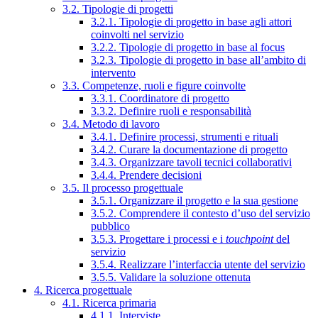
3.2. Tipologie di progetti
3.2.1. Tipologie di progetto in base agli attori
coinvolti nel servizio
3.2.2. Tipologie di progetto in base al focus
3.2.3. Tipologie di progetto in base all’ambito di
intervento
3.3. Competenze, ruoli e figure coinvolte
3.3.1. Coordinatore di progetto
3.3.2. Definire ruoli e responsabilità
3.4. Metodo di lavoro
3.4.1. Definire processi, strumenti e rituali
3.4.2. Curare la documentazione di progetto
3.4.3. Organizzare tavoli tecnici collaborativi
3.4.4. Prendere decisioni
3.5. Il processo progettuale
3.5.1. Organizzare il progetto e la sua gestione
3.5.2. Comprendere il contesto d’uso del servizio
pubblico
3.5.3. Progettare i processi e i
touchpoint
del
servizio
3.5.4. Realizzare l’interfaccia utente del servizio
3.5.5. Validare la soluzione ottenuta
4. Ricerca progettuale
4.1. Ricerca primaria
4.1.1. Interviste