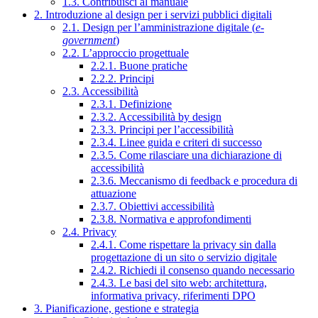
1.3. Contribuisci al manuale
2. Introduzione al design per i servizi pubblici digitali
2.1. Design per l’amministrazione digitale (
e-
government
)
2.2. L’approccio progettuale
2.2.1. Buone pratiche
2.2.2. Principi
2.3. Accessibilità
2.3.1. Definizione
2.3.2. Accessibilità by design
2.3.3. Principi per l’accessibilità
2.3.4. Linee guida e criteri di successo
2.3.5. Come rilasciare una dichiarazione di
accessibilità
2.3.6. Meccanismo di feedback e procedura di
attuazione
2.3.7. Obiettivi accessibilità
2.3.8. Normativa e approfondimenti
2.4. Privacy
2.4.1. Come rispettare la privacy sin dalla
progettazione di un sito o servizio digitale
2.4.2. Richiedi il consenso quando necessario
2.4.3. Le basi del sito web: architettura,
informativa privacy, riferimenti DPO
3. Pianificazione, gestione e strategia