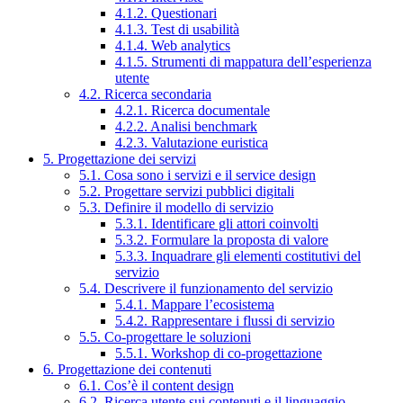
4.1.2. Questionari
4.1.3. Test di usabilità
4.1.4. Web analytics
4.1.5. Strumenti di mappatura dell’esperienza
utente
4.2. Ricerca secondaria
4.2.1. Ricerca documentale
4.2.2. Analisi benchmark
4.2.3. Valutazione euristica
5. Progettazione dei servizi
5.1. Cosa sono i servizi e il service design
5.2. Progettare servizi pubblici digitali
5.3. Definire il modello di servizio
5.3.1. Identificare gli attori coinvolti
5.3.2. Formulare la proposta di valore
5.3.3. Inquadrare gli elementi costitutivi del
servizio
5.4. Descrivere il funzionamento del servizio
5.4.1. Mappare l’ecosistema
5.4.2. Rappresentare i flussi di servizio
5.5. Co-progettare le soluzioni
5.5.1. Workshop di co-progettazione
6. Progettazione dei contenuti
6.1. Cos’è il content design
6.2. Ricerca utente sui contenuti e il linguaggio