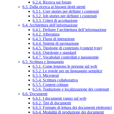
6.2.4. Ricerca sui forum
6.3. Dalla ricerca ai bisogni degli utenti
6.3.1. User stories per definire i contenuti
6.3.2. Job stories per definire i contenuti
6.3.3. Criteri di accettazione
6.4. Architettura dell’informazione
6.4.1. Definire l’architettura dell’informazione
6.4.2. Alberatura
6.4.3. Flussi di interazione
6.4.4. Sistemi di navigazione
6.4.5. Tipologie di contenuto (content type)
6.4.6. Ontologie e standard
6.4.7. Vocabolari controllati e tassonomie
6.5. Scrittura e linguaggio
6.5.1. Come leggono le persone sul web
6.5.2. Le regole per un linguaggio semplice
6.5.3. Microtesti
6.5.4. Scrittura collaborativa
6.5.5. Content critique
6.5.6. Traduzione e localizzazione dei contenuti
6.6. Documenti
6.6.1. I documenti vanno sul web
6.6.2. Tipi di documenti
6.6.3. Formato di lettura dei documenti elettronici
6.6.4. Modalità di produzione dei documenti