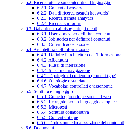
6.2. Ricerca utente sui contenuti e il linguaggio
6.2.1. Content discovery
6.2.2. Dati di ricerca (search keywords)
6.2.3. Ricerca tramite analytics
6.2.4. Ricerca sui forum
6.3. Dalla ricerca ai bisogni degli utenti
6.3.1. User stories per definire i contenuti
6.3.2. Job stories per definire i contenuti
6.3.3. Criteri di accettazione
6.4. Architettura dell’informazione
6.4.1. Definire l’architettura dell’informazione
6.4.2. Alberatura
6.4.3. Flussi di interazione
6.4.4. Sistemi di navigazione
6.4.5. Tipologie di contenuto (content type)
6.4.6. Ontologie e standard
6.4.7. Vocabolari controllati e tassonomie
6.5. Scrittura e linguaggio
6.5.1. Come leggono le persone sul web
6.5.2. Le regole per un linguaggio semplice
6.5.3. Microtesti
6.5.4. Scrittura collaborativa
6.5.5. Content critique
6.5.6. Traduzione e localizzazione dei contenuti
6.6. Documenti