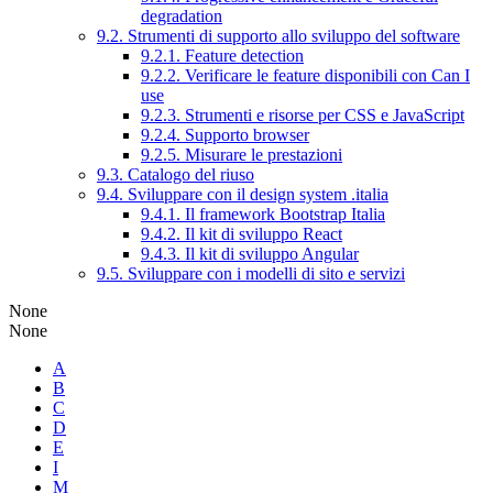
degradation
9.2. Strumenti di supporto allo sviluppo del software
9.2.1. Feature detection
9.2.2. Verificare le feature disponibili con Can I
use
9.2.3. Strumenti e risorse per CSS e JavaScript
9.2.4. Supporto browser
9.2.5. Misurare le prestazioni
9.3. Catalogo del riuso
9.4. Sviluppare con il design system .italia
9.4.1. Il framework Bootstrap Italia
9.4.2. Il kit di sviluppo React
9.4.3. Il kit di sviluppo Angular
9.5. Sviluppare con i modelli di sito e servizi
None
None
A
B
C
D
E
I
M