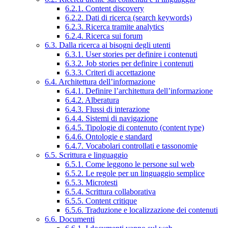
6.2.1. Content discovery
6.2.2. Dati di ricerca (search keywords)
6.2.3. Ricerca tramite analytics
6.2.4. Ricerca sui forum
6.3. Dalla ricerca ai bisogni degli utenti
6.3.1. User stories per definire i contenuti
6.3.2. Job stories per definire i contenuti
6.3.3. Criteri di accettazione
6.4. Architettura dell’informazione
6.4.1. Definire l’architettura dell’informazione
6.4.2. Alberatura
6.4.3. Flussi di interazione
6.4.4. Sistemi di navigazione
6.4.5. Tipologie di contenuto (content type)
6.4.6. Ontologie e standard
6.4.7. Vocabolari controllati e tassonomie
6.5. Scrittura e linguaggio
6.5.1. Come leggono le persone sul web
6.5.2. Le regole per un linguaggio semplice
6.5.3. Microtesti
6.5.4. Scrittura collaborativa
6.5.5. Content critique
6.5.6. Traduzione e localizzazione dei contenuti
6.6. Documenti