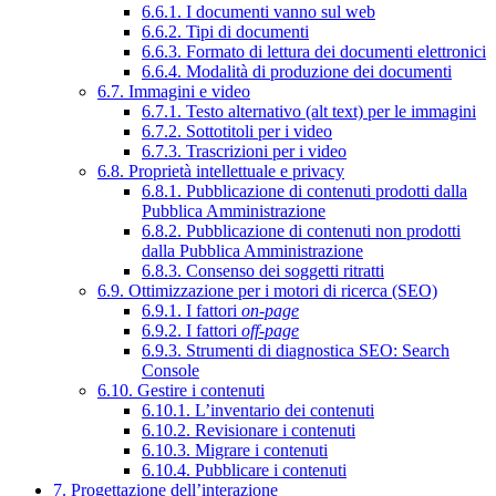
6.6.1. I documenti vanno sul web
6.6.2. Tipi di documenti
6.6.3. Formato di lettura dei documenti elettronici
6.6.4. Modalità di produzione dei documenti
6.7. Immagini e video
6.7.1. Testo alternativo (alt text) per le immagini
6.7.2. Sottotitoli per i video
6.7.3. Trascrizioni per i video
6.8. Proprietà intellettuale e privacy
6.8.1. Pubblicazione di contenuti prodotti dalla
Pubblica Amministrazione
6.8.2. Pubblicazione di contenuti non prodotti
dalla Pubblica Amministrazione
6.8.3. Consenso dei soggetti ritratti
6.9. Ottimizzazione per i motori di ricerca (SEO)
6.9.1. I fattori
on-page
6.9.2. I fattori
off-page
6.9.3. Strumenti di diagnostica SEO: Search
Console
6.10. Gestire i contenuti
6.10.1. L’inventario dei contenuti
6.10.2. Revisionare i contenuti
6.10.3. Migrare i contenuti
6.10.4. Pubblicare i contenuti
7. Progettazione dell’interazione