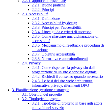
2.2. L’approccio progettuale
2.2.1. Buone pratiche
2.2.2. Principi
2.3. Accessibilità
2.3.1. Definizione
2.3.2. Accessibilità by design
2.3.3. Principi per l’accessibilità
2.3.4. Linee guida e criteri di successo
2.3.5. Come rilasciare una dichiarazione di
accessibilità
2.3.6. Meccanismo di feedback e procedura di
attuazione
2.3.7. Obiettivi accessibilità
2.3.8. Normativa e approfondimenti
2.4. Privacy
2.4.1. Come rispettare la privacy sin dalla
progettazione di un sito o servizio digitale
2.4.2. Richiedi il consenso quando necessario
2.4.3. Le basi del sito web: architettura,
informativa privacy, riferimenti DPO
3. Pianificazione, gestione e strategia
3.1. Obiettivi del progetto
3.2. Tipologie di progetti
3.2.1. Tipologie di progetto in base agli attori
coinvolti nel servizio