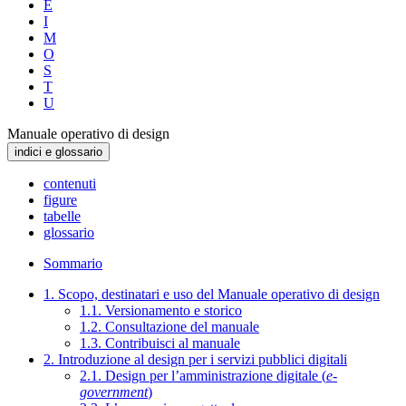
E
I
M
O
S
T
U
Manuale operativo di design
indici e glossario
contenuti
figure
tabelle
glossario
Sommario
1. Scopo, destinatari e uso del Manuale operativo di design
1.1. Versionamento e storico
1.2. Consultazione del manuale
1.3. Contribuisci al manuale
2. Introduzione al design per i servizi pubblici digitali
2.1. Design per l’amministrazione digitale (
e-
government
)