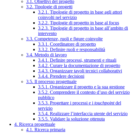
3.1. Obiettivi del progetto
3.2. Tipologie di progetti
3.2.1. Tipologie di progetto in base agli attori
coinvolti nel servizio
3.2.2. Tipologie di progetto in base al focus
3.2.3. Tipologie di progetto in base all’ambito di
intervento
3.3. Competenze, ruoli e figure coinvolte
3.3.1. Coordinatore di progetto
3.3.2. Definire ruoli e responsabilità
3.4. Metodo di lavoro
3.4.1. Definire processi, strumenti e rituali
3.4.2. Curare la documentazione di progetto
3.4.3. Organizzare tavoli tecnici collaborativi
3.4.4. Prendere decisioni
3.5. Il processo progettuale
3.5.1. Organizzare il progetto e la sua gestione
3.5.2. Comprendere il contesto d’uso del servizio
pubblico
3.5.3. Progettare i processi e i
touchpoint
del
servizio
3.5.4. Realizzare l’interfaccia utente del servizio
3.5.5. Validare la soluzione ottenuta
4. Ricerca progettuale
4.1. Ricerca primaria