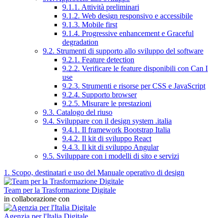
9.1.1. Attività preliminari
9.1.2. Web design responsivo e accessibile
9.1.3. Mobile first
9.1.4. Progressive enhancement e Graceful
degradation
9.2. Strumenti di supporto allo sviluppo del software
9.2.1. Feature detection
9.2.2. Verificare le feature disponibili con Can I
use
9.2.3. Strumenti e risorse per CSS e JavaScript
9.2.4. Supporto browser
9.2.5. Misurare le prestazioni
9.3. Catalogo del riuso
9.4. Sviluppare con il design system .italia
9.4.1. Il framework Bootstrap Italia
9.4.2. Il kit di sviluppo React
9.4.3. Il kit di sviluppo Angular
9.5. Sviluppare con i modelli di sito e servizi
1. Scopo, destinatari e uso del Manuale operativo di design
Team per la Trasformazione Digitale
in collaborazione con
Agenzia per l'Italia Digitale