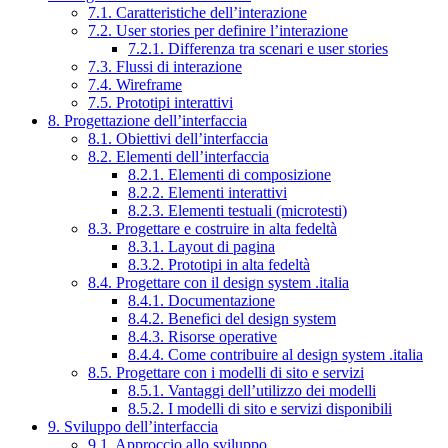
7.1. Caratteristiche dell’interazione
7.2. User stories per definire l’interazione
7.2.1. Differenza tra scenari e user stories
7.3. Flussi di interazione
7.4. Wireframe
7.5. Prototipi interattivi
8. Progettazione dell’interfaccia
8.1. Obiettivi dell’interfaccia
8.2. Elementi dell’interfaccia
8.2.1. Elementi di composizione
8.2.2. Elementi interattivi
8.2.3. Elementi testuali (microtesti)
8.3. Progettare e costruire in alta fedeltà
8.3.1. Layout di pagina
8.3.2. Prototipi in alta fedeltà
8.4. Progettare con il design system .italia
8.4.1. Documentazione
8.4.2. Benefici del design system
8.4.3. Risorse operative
8.4.4. Come contribuire al design system .italia
8.5. Progettare con i modelli di sito e servizi
8.5.1. Vantaggi dell’utilizzo dei modelli
8.5.2. I modelli di sito e servizi disponibili
9. Sviluppo dell’interfaccia
9.1. Approccio allo sviluppo