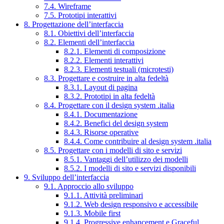
7.4. Wireframe
7.5. Prototipi interattivi
8. Progettazione dell’interfaccia
8.1. Obiettivi dell’interfaccia
8.2. Elementi dell’interfaccia
8.2.1. Elementi di composizione
8.2.2. Elementi interattivi
8.2.3. Elementi testuali (microtesti)
8.3. Progettare e costruire in alta fedeltà
8.3.1. Layout di pagina
8.3.2. Prototipi in alta fedeltà
8.4. Progettare con il design system .italia
8.4.1. Documentazione
8.4.2. Benefici del design system
8.4.3. Risorse operative
8.4.4. Come contribuire al design system .italia
8.5. Progettare con i modelli di sito e servizi
8.5.1. Vantaggi dell’utilizzo dei modelli
8.5.2. I modelli di sito e servizi disponibili
9. Sviluppo dell’interfaccia
9.1. Approccio allo sviluppo
9.1.1. Attività preliminari
9.1.2. Web design responsivo e accessibile
9.1.3. Mobile first
9.1.4. Progressive enhancement e Graceful