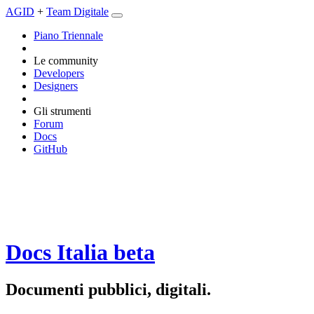
AGID
+
Team Digitale
Piano Triennale
Le community
Developers
Designers
Gli strumenti
Forum
Docs
GitHub
Docs Italia
beta
Documenti pubblici, digitali.