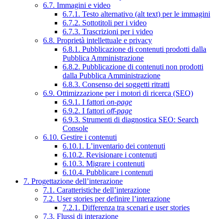
6.7. Immagini e video
6.7.1. Testo alternativo (alt text) per le immagini
6.7.2. Sottotitoli per i video
6.7.3. Trascrizioni per i video
6.8. Proprietà intellettuale e privacy
6.8.1. Pubblicazione di contenuti prodotti dalla
Pubblica Amministrazione
6.8.2. Pubblicazione di contenuti non prodotti
dalla Pubblica Amministrazione
6.8.3. Consenso dei soggetti ritratti
6.9. Ottimizzazione per i motori di ricerca (SEO)
6.9.1. I fattori
on-page
6.9.2. I fattori
off-page
6.9.3. Strumenti di diagnostica SEO: Search
Console
6.10. Gestire i contenuti
6.10.1. L’inventario dei contenuti
6.10.2. Revisionare i contenuti
6.10.3. Migrare i contenuti
6.10.4. Pubblicare i contenuti
7. Progettazione dell’interazione
7.1. Caratteristiche dell’interazione
7.2. User stories per definire l’interazione
7.2.1. Differenza tra scenari e user stories
7.3. Flussi di interazione