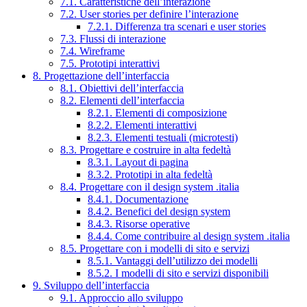
7.1. Caratteristiche dell’interazione
7.2. User stories per definire l’interazione
7.2.1. Differenza tra scenari e user stories
7.3. Flussi di interazione
7.4. Wireframe
7.5. Prototipi interattivi
8. Progettazione dell’interfaccia
8.1. Obiettivi dell’interfaccia
8.2. Elementi dell’interfaccia
8.2.1. Elementi di composizione
8.2.2. Elementi interattivi
8.2.3. Elementi testuali (microtesti)
8.3. Progettare e costruire in alta fedeltà
8.3.1. Layout di pagina
8.3.2. Prototipi in alta fedeltà
8.4. Progettare con il design system .italia
8.4.1. Documentazione
8.4.2. Benefici del design system
8.4.3. Risorse operative
8.4.4. Come contribuire al design system .italia
8.5. Progettare con i modelli di sito e servizi
8.5.1. Vantaggi dell’utilizzo dei modelli
8.5.2. I modelli di sito e servizi disponibili
9. Sviluppo dell’interfaccia
9.1. Approccio allo sviluppo