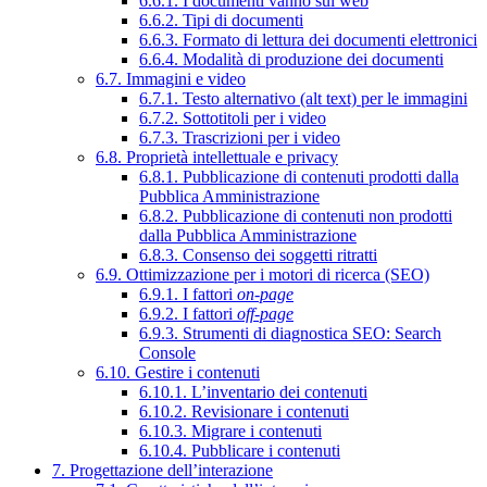
6.6.1. I documenti vanno sul web
6.6.2. Tipi di documenti
6.6.3. Formato di lettura dei documenti elettronici
6.6.4. Modalità di produzione dei documenti
6.7. Immagini e video
6.7.1. Testo alternativo (alt text) per le immagini
6.7.2. Sottotitoli per i video
6.7.3. Trascrizioni per i video
6.8. Proprietà intellettuale e privacy
6.8.1. Pubblicazione di contenuti prodotti dalla
Pubblica Amministrazione
6.8.2. Pubblicazione di contenuti non prodotti
dalla Pubblica Amministrazione
6.8.3. Consenso dei soggetti ritratti
6.9. Ottimizzazione per i motori di ricerca (SEO)
6.9.1. I fattori
on-page
6.9.2. I fattori
off-page
6.9.3. Strumenti di diagnostica SEO: Search
Console
6.10. Gestire i contenuti
6.10.1. L’inventario dei contenuti
6.10.2. Revisionare i contenuti
6.10.3. Migrare i contenuti
6.10.4. Pubblicare i contenuti
7. Progettazione dell’interazione