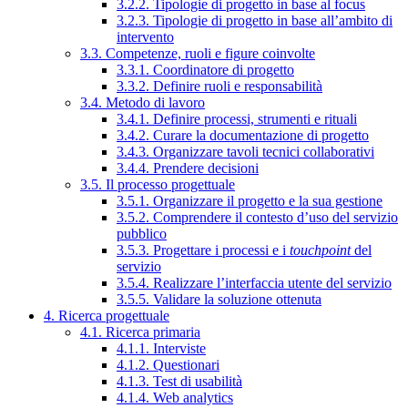
3.2.2. Tipologie di progetto in base al focus
3.2.3. Tipologie di progetto in base all’ambito di
intervento
3.3. Competenze, ruoli e figure coinvolte
3.3.1. Coordinatore di progetto
3.3.2. Definire ruoli e responsabilità
3.4. Metodo di lavoro
3.4.1. Definire processi, strumenti e rituali
3.4.2. Curare la documentazione di progetto
3.4.3. Organizzare tavoli tecnici collaborativi
3.4.4. Prendere decisioni
3.5. Il processo progettuale
3.5.1. Organizzare il progetto e la sua gestione
3.5.2. Comprendere il contesto d’uso del servizio
pubblico
3.5.3. Progettare i processi e i
touchpoint
del
servizio
3.5.4. Realizzare l’interfaccia utente del servizio
3.5.5. Validare la soluzione ottenuta
4. Ricerca progettuale
4.1. Ricerca primaria
4.1.1. Interviste
4.1.2. Questionari
4.1.3. Test di usabilità
4.1.4. Web analytics